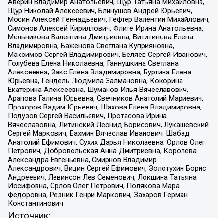
Аверин Владимир Анатольевич, Щур Татьяна Михайловна,
Щур Николай Алексеевич, Блинушов Андрей Юрьевич,
Мосин Алексей Геннадьевич, Гефтер Валентин Михайлович,
Симонов Алексей Кириллович, Флиге Ирина Анатольевна,
Мельникова Валентина Дмитриевна, Вититинова Елена
Владимировна, Баженова Светлана Куприяновна,
Максимов Сергей Владимирович, Беляев Сергей Иванович,
Голубева Елена Николаевна, Ганнушкина Светлана
Алексеевна, Закс Елена Владимировна, Буртина Елена
Юрьевна, Гендель Людмила Залмановна, Кокорина
Екатерина Алексеевна, Шуманов Илья Вячеславович,
Арапова Галина Юрьевна, Свечников Анатолий Мариевич,
Прохоров Вадим Юрьевич, Шахова Елена Владимировна,
Подузов Сергей Васильевич, Протасова Ирина
Вячеславовна, Литинский Леонид Борисович, Лукашевский
Сергей Маркович, Бахмин Вячеслав Иванович, Шабад
Анатолий Ефимович, Сухих Дарья Николаевна, Орлов Олег
Петрович, Добровольская Анна Дмитриевна, Королева
Александра Евгеньевна, Смирнов Владимир
Александрович, Вицин Сергей Ефимович, Золотухин Борис
Андреевич, Левинсон Лев Семенович, Локшина Татьяна
Иосифовна, Орлов Олег Петрович, Полякова Мара
Федоровна, Резник Генри Маркович, Захаров Герман
Константинович
Источник: