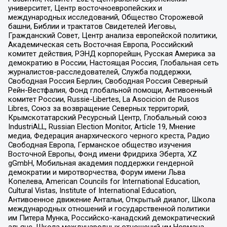
университет, Центр восточноевропейских и
международных исследований, Общество Сторожевой
башни, Библии и трактатов Свидетелей Иеговы,
Гражданский Совет, Центр анализа европейской политики,
Академическая сеть Восточная Европа, Российский
комитет действия, РЭНД корпорейшн, Русская Америка за
демократию в России, Настоящая Россия, Глобальная сеть
журналистов-расследователей, Служба поддержки,
Свободная Россия Берлин, Свободная Россия Северный
Рейн-Вестфалия, Фонд глобальной помощи, Антивоенный
комитет России, Russie-Libertes, La Asocicion de Rusos
Libres, Союз за возвращение Северных территорий,
Крымскотатарский Ресурсный Центр, Глобальный союз
IndustriALL, Russian Election Monitor, Article 19, Мнение
медиа, Федерация анархического черного креста, Радио
Свободная Европа, Германское общество изучения
Восточной Европы, Фонд имени Фридриха Эберта, XZ
gGmbH, Мобильная академия поддержки гендерной
демократии и миротворчества, Форум имени Льва
Копелева, American Councils for International Education,
Cultural Vistas, Institute of International Education,
Антивоенное движение Антальи, Открытый диалог, Школа
международных отношений и государственной политики
им Питера Мунка, Российско-канадский демократический