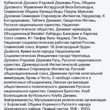
Кубанской Духовно Родовой Державы Русь, Община
Духовного Управления Асгардской Веси Беловодья,
Славянская Община Капища Веды Перуна, Мужская
Духовная Семинария Староверов-Инглингов, Нурджулар, К
Богодержавию, Таблиги Джамаат, Свидетели Иеговы,
Русское национальное единство, Национал-
социалистическое общество, Джамаат мувахидов,
Объединенный Вилайат Кабарды, Балкарии и Карачая,
Союз славян, Ат-Такфир Валь-Хиджра, Пит Буль,
Национал-социалистическая рабочая партия России,
Славянский союз, Формат-18, Благородный Орден
Дьявола, Армия воли народа, Национальная
Социалистическая Инициатива города Череповца,
Духовно-Родовая Держава Русь, Русское национальное
единство, Древнерусской Инглистической церкви
Православных Староверов-Инглингов, Русский
общенациональный союз, Движение против нелегальной
иммиграции, Кровь и Честь, О свободе совести и о
религиозных объединениях, Омская организация
общественного политического движения Русское
национальное единство, Северное Братство, Клуб
Болельщиков Футбольного Клуба Динамо,
Файзрахманисты, Мусульманская религиозная организация
п. Боровский, Община Коренного Русского народа
Щелковского района, Правый сектор, УНА - УНСО,