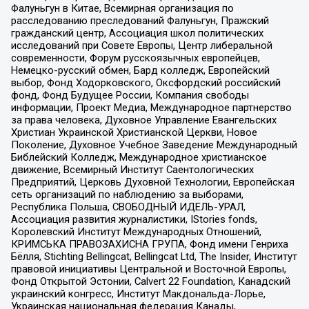
Фалуньгун в Китае, Всемирная организация по
расследованию преследований Фалуньгун, Пражский
гражданский центр, Ассоциация школ политических
исследований при Совете Европы, Центр либеральной
современности, Форум русскоязычных европейцев,
Немецко-русский обмен, Бард колледж, Европейский
выбор, Фонд Ходорковского, Оксфордский российский
фонд, Фонд Будущее России, Компания свободы
информации, Проект Медиа, Международное партнерство
за права человека, Духовное Управление Евангельских
Христиан Украинской Христианской Церкви, Новое
Поколение, Духовное Учебное Заведение Международный
Библейский Колледж, Международное христианское
движение, Всемирный Институт Саентологических
Предприятий, Церковь Духовной Технологии, Европейская
сеть организаций по наблюдению за выборами,
Республика Польша, СВОБОДНЫЙ ИДЕЛЬ-УРАЛ,
Ассоциация развития журналистики, IStories fonds,
Королевский Институт Международных Отношений,
КРИМСЬКА ПРАВОЗАХИСНА ГРУПА, Фонд имени Генриха
Бёлля, Stichting Bellingcat, Bellingcat Ltd, The Insider, Институт
правовой инициативы Центральной и Восточной Европы,
Фонд Открытой Эстонии, Calvert 22 Foundation, Канадский
украинский конгресс, Институт Макдональда-Лорье,
Украинская национальная федерация Канады,