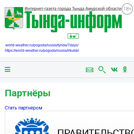
18+
world-weather.ru/pogoda/russia/tynda/7days/
https://world-weather.ru/pogoda/russia/irkutsk/
Партнёры
Стать партнером