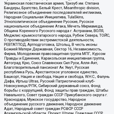
Украинская повстанческая армия, Тризуб им. Степана
Бандеры, Братство, Белый Крест, Misanthropic division,
Религиозное объединение последователей инглиизма,
Народная Социальная Инициатива, TulaSkins,
Этнополитическое объединение Русские, Русское
национальное объединение Атака, Мечеть Мирмамеда,
Община Коренного Русского народа г. Астрахани, ВОЛЯ,
Меджлис крымскотатарского народа, Рубеж Севера, ТОЙС,
О противодействии экстремистской деятельности,
РЕВТАТПОД, Артподготовка, Штольц, В честь иконы
Божией Матери Державная, Сектор 16, Независимость,
Фирма, Молодежная правозащитная группа МПГ, Курсом
Правды и Единения, Каракольская инициативная группа,
Автоград Крю, Союз Славянских Сил Руси, Алля-Аят,
Благотворительный пансионат Ак Умут, Русская
республика Русь, Арестантское уголовное единство,
Башкорт, Нация и свобода, Нация и свобода, W.H.С., Фалунь
Дафа, Иртыш Ultras, Русский Патриотический клуб-
Новокузнецк/РПК, Сибирский державный союз, Фонд
борьбы с коррупцией, Фонд защиты прав граждан, Штабы
Навального, Совет граждан СССР Прикубанского округа г.
Краснодара, Мужское государство, Народное
объединение русского движения, Народное движение
Адат, Народный совет граждан РСФСР СССР
Архангельской области, Проект Штурм, Граждане СССР,