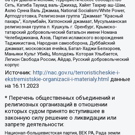
Сеть, Катиба Таухид валь-Джихад, Хайят Тахрир аш-Шам,
Ахлю Сунна Валь Джамаа, National Socialism/White Power,
Артподготовка, Религиозная группа “Джамаат “Красный
пахарь”, Колумбайн, Хатлонский джамаат, Мусульманская
религиозная группа п. Кушкуль г. Оренбург, Крымско-
татарский добровольческий батальон имени Номана
Челебиджихана, Азов, Партия исламского возрождения
Таджикистана, Народная самооборона, Дуббайский
джамаат, московская ячейка, Батал-Хаджи Белхороев,
Маньяки Культ Убийц, Молодёжь Которая Улыбается,
Легион Свобода России, Айдар, Русский добровольческий
корпус
Источник:
http://nac.gov.ru/terroristicheskie-i-
ekstremistskie-organizacii-i-materialy.html
данные
на
16.11.2023
* Перечень общественных объединений и
религиозных организаций в отношении
которых судом принято вступившее в
законную силу решение о ликвидации или
запрете деятельности:
Национал-большевистская партия, ВЕК РА, Рада земли