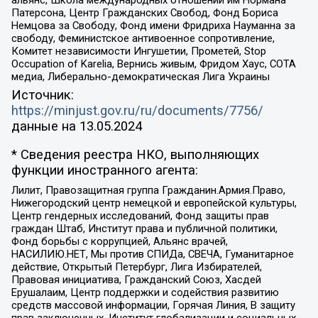
альянс, Школа международных отношений им Нормана
Патерсона, Центр Гражданских Свобод, Фонд Бориса
Немцова за Свободу, Фонд имени Фридриха Науманна за
свободу, Феминистское антивоенное сопротивление,
Комитет независимости Ингушетии, Прометей, Stop
Occupation of Karelia, Вернись живым, Фридом Хаус, СОТА
медиа, Либерально-демократическая Лига Украины
Источник:
https://minjust.gov.ru/ru/documents/7756/
данные на
13.05.2024
* Сведения реестра НКО, выполняющих
функции иностранного агента:
Лилит, Правозащитная группа Гражданин.Армия.Право,
Нижегородский центр немецкой и европейской культуры,
Центр гендерных исследований, Фонд защиты прав
граждан Штаб, Институт права и публичной политики,
Фонд борьбы с коррупцией, Альянс врачей,
НАСИЛИЮ.НЕТ, Мы против СПИДа, СВЕЧА, Гуманитарное
действие, Открытый Петербург, Лига Избирателей,
Правовая инициатива, Гражданский Союз, Хасдей
Ерушалаим, Центр поддержки и содействия развитию
средств массовой информации, Горячая Линия, В защиту
прав заключенных, Институт глобализации и социальных