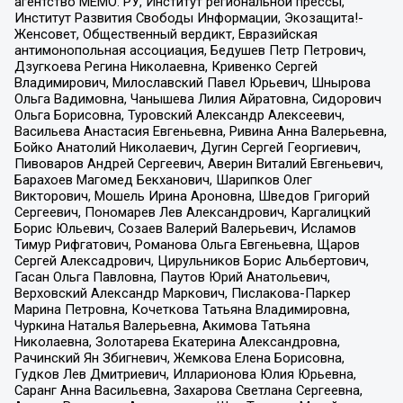
агентство МЕМО. РУ, Институт региональной прессы,
Институт Развития Свободы Информации, Экозащита!-
Женсовет, Общественный вердикт, Евразийская
антимонопольная ассоциация, Бедушев Петр Петрович,
Дзугкоева Регина Николаевна, Кривенко Сергей
Владимирович, Милославский Павел Юрьевич, Шнырова
Ольга Вадимовна, Чанышева Лилия Айратовна, Сидорович
Ольга Борисовна, Туровский Александр Алексеевич,
Васильева Анастасия Евгеньевна, Ривина Анна Валерьевна,
Бойко Анатолий Николаевич, Дугин Сергей Георгиевич,
Пивоваров Андрей Сергеевич, Аверин Виталий Евгеньевич,
Барахоев Магомед Бекханович, Шарипков Олег
Викторович, Мошель Ирина Ароновна, Шведов Григорий
Сергеевич, Пономарев Лев Александрович, Каргалицкий
Борис Юльевич, Созаев Валерий Валерьевич, Исламов
Тимур Рифгатович, Романова Ольга Евгеньевна, Щаров
Сергей Алексадрович, Цирульников Борис Альбертович,
Гасан Ольга Павловна, Паутов Юрий Анатольевич,
Верховский Александр Маркович, Пислакова-Паркер
Марина Петровна, Кочеткова Татьяна Владимировна,
Чуркина Наталья Валерьевна, Акимова Татьяна
Николаевна, Золотарева Екатерина Александровна,
Рачинский Ян Збигневич, Жемкова Елена Борисовна,
Гудков Лев Дмитриевич, Илларионова Юлия Юрьевна,
Саранг Анна Васильевна, Захарова Светлана Сергеевна,