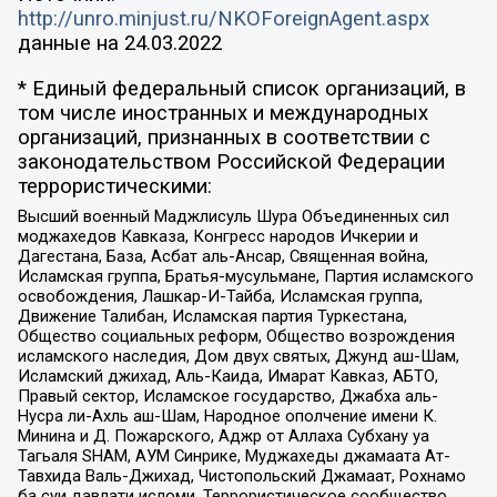
http://unro.minjust.ru/NKOForeignAgent.aspx
данные на
24.03.2022
* Единый федеральный список организаций, в
том числе иностранных и международных
организаций, признанных в соответствии с
законодательством Российской Федерации
террористическими:
Высший военный Маджлисуль Шура Объединенных сил
моджахедов Кавказа, Конгресс народов Ичкерии и
Дагестана, База, Асбат аль-Ансар, Священная война,
Исламская группа, Братья-мусульмане, Партия исламского
освобождения, Лашкар-И-Тайба, Исламская группа,
Движение Талибан, Исламская партия Туркестана,
Общество социальных реформ, Общество возрождения
исламского наследия, Дом двух святых, Джунд аш-Шам,
Исламский джихад, Аль-Каида, Имарат Кавказ, АБТО,
Правый сектор, Исламское государство, Джабха аль-
Нусра ли-Ахль аш-Шам, Народное ополчение имени К.
Минина и Д. Пожарского, Аджр от Аллаха Субхану уа
Тагьаля SHAM, АУМ Синрике, Муджахеды джамаата Ат-
Тавхида Валь-Джихад, Чистопольский Джамаат, Рохнамо
ба суи давлати исломи, Террористическое сообщество