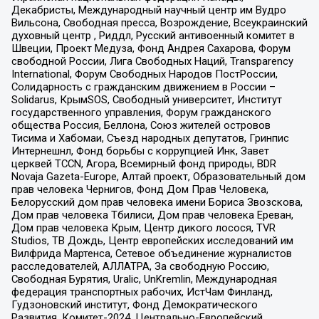
Декабристы, Международный научный центр им Вудро
Вильсона, Свободная пресса, Возрождение, Всеукраинский
духовный центр , Риддл, Русский антивоенный комитет в
Швеции, Проект Медуза, Фонд Андрея Сахарова, Форум
свободной России, Лига Свободных Наций, Transparеncy
International, Форум Свободных Народов ПостРоссии,
Солидарность с гражданским движением в России –
Solidarus, КрымSOS, Свободный университет, Институт
государственного управления, Форум гражданского
общества Россия, Беллона, Союз жителей островов
Тисима и Хабомаи, Съезд народных депутатов, Гринпис
Интернешнл, Фонд борьбы с коррупцией Инк, Завет
церквей TCCN, Агора, Всемирный фонд природы, BDR
Novaja Gazeta-Europe, Алтай проект, Образовательный дом
прав человека Чернигов, Фонд Дом Прав Человека,
Белорусский дом прав человека имени Бориса Звозскова,
Дом прав человека Тбилиси, Дом прав человека Ереван,
Дом прав человека Крым, Центр дикого лосося, TVR
Studios, ТВ Дождь, Центр европейских исследований им
Вилфрида Мартенса, Сетевое объединение журналистов
расследователей, АЛЛАТРА, За свободную Россию,
Свободная Бурятия, Uralic, UnKremlin, Международная
федерация транспортных рабочих, ИстЧам Финланд,
Гудзоновский институт, Фонд Демократического
Развития, Комитет-2024, Центрально-Европейский