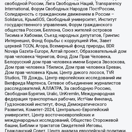
свободной России, Лига Свободных Наций, Transparеncy
International, Форум Свободных Народов ПостРоссии,
Солидарность с гражданским движением в России –
Solidarus, КрымSOS, Свободный университет, Институт
государственного управления, Форум гражданского
общества Россия, Беллона, Союз жителей островов
Тисима и Хабомаи, Съезд народных депутатов, Гринпис
Интернешнл, Фонд борьбы с коррупцией Инк, Завет
церквей TCCN, Агора, Всемирный фонд природы, BDR
Novaja Gazeta-Europe, Алтай проект, Образовательный дом
прав человека Чернигов, Фонд Дом Прав Человека,
Белорусский дом прав человека имени Бориса Звозскова,
Дом прав человека Тбилиси, Дом прав человека Ереван,
Дом прав человека Крым, Центр дикого лосося, TVR
Studios, ТВ Дождь, Центр европейских исследований им
Вилфрида Мартенса, Сетевое объединение журналистов
расследователей, АЛЛАТРА, За свободную Россию,
Свободная Бурятия, Uralic, UnKremlin, Международная
федерация транспортных рабочих, ИстЧам Финланд,
Гудзоновский институт, Фонд Демократического
Развития, Комитет-2024, Центрально-Европейский
университет, Центр восточноевропейских и
международных исследований, Общество Сторожевой
башни, Библии и трактатов Свидетелей Иеговы,
Гражданский Совет, Центр анализа европейской политики,