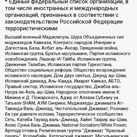
* Единый федеральный список организаций, в
том числе иностранных и международных
организаций, признанных в соответствии с
законодательством Российской Федерации
террористическими:
Высший военный Маджлисуль Шура Объединенных сил
моджахедов Кавказа, Конгресс народов Ичкерии и
Дагестана, База, Асбат аль-Ансар, Священная война,
Исламская группа, Братья-мусульмане, Партия исламского
освобождения, Лашкар-И-Тайба, Исламская группа,
Движение Талибан, Исламская партия Туркестана,
Общество социальных реформ, Общество возрождения
исламского наследия, Дом двух святых, Джунд аш-Шам,
Исламский джихад, Аль-Каида, Имарат Кавказ, АБТО,
Правый сектор, Исламское государство, Джабха аль-
Нусра ли-Ахль аш-Шам, Народное ополчение имени К.
Минина и Д. Пожарского, Аджр от Аллаха Субхану уа
Тагьаля SHAM, АУМ Синрике, Муджахеды джамаата Ат-
Тавхида Валь-Джихад, Чистопольский Джамаат, Рохнамо
ба суи давлати исломи, Террористическое сообщество
Сеть, Катиба Таухид валь-Джихад, Хайят Тахрир аш-Шам,
Ахлю Сунна Валь Джамаа, National Socialism/White Power,
Артподготовка, Религиозная группа “Джамаат “Красный
пахарь”, Колумбайн, Хатлонский джамаат, Мусульманская