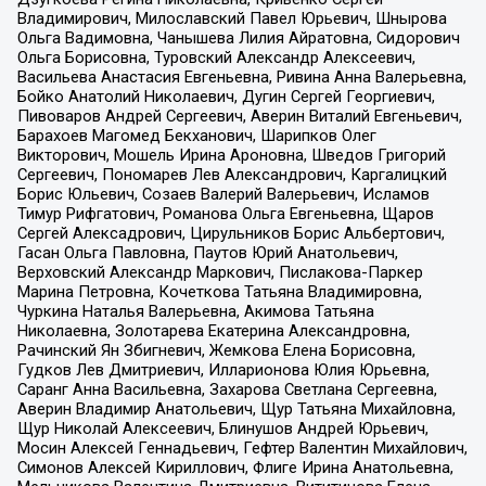
Владимирович, Милославский Павел Юрьевич, Шнырова
Ольга Вадимовна, Чанышева Лилия Айратовна, Сидорович
Ольга Борисовна, Туровский Александр Алексеевич,
Васильева Анастасия Евгеньевна, Ривина Анна Валерьевна,
Бойко Анатолий Николаевич, Дугин Сергей Георгиевич,
Пивоваров Андрей Сергеевич, Аверин Виталий Евгеньевич,
Барахоев Магомед Бекханович, Шарипков Олег
Викторович, Мошель Ирина Ароновна, Шведов Григорий
Сергеевич, Пономарев Лев Александрович, Каргалицкий
Борис Юльевич, Созаев Валерий Валерьевич, Исламов
Тимур Рифгатович, Романова Ольга Евгеньевна, Щаров
Сергей Алексадрович, Цирульников Борис Альбертович,
Гасан Ольга Павловна, Паутов Юрий Анатольевич,
Верховский Александр Маркович, Пислакова-Паркер
Марина Петровна, Кочеткова Татьяна Владимировна,
Чуркина Наталья Валерьевна, Акимова Татьяна
Николаевна, Золотарева Екатерина Александровна,
Рачинский Ян Збигневич, Жемкова Елена Борисовна,
Гудков Лев Дмитриевич, Илларионова Юлия Юрьевна,
Саранг Анна Васильевна, Захарова Светлана Сергеевна,
Аверин Владимир Анатольевич, Щур Татьяна Михайловна,
Щур Николай Алексеевич, Блинушов Андрей Юрьевич,
Мосин Алексей Геннадьевич, Гефтер Валентин Михайлович,
Симонов Алексей Кириллович, Флиге Ирина Анатольевна,