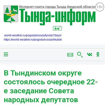
18+
world-weather.ru/pogoda/russia/tynda/7days/
https://world-weather.ru/pogoda/russia/irkutsk/
В Тындинском округе
состоялось очередное 22-
е заседание Совета
народных депутатов