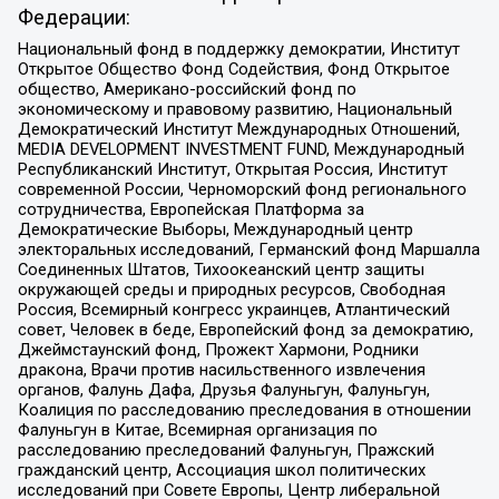
Федерации:
Национальный фонд в поддержку демократии, Институт
Открытое Общество Фонд Содействия, Фонд Открытое
общество, Американо-российский фонд по
экономическому и правовому развитию, Национальный
Демократический Институт Международных Отношений,
MEDIA DEVELOPMENT INVESTMENT FUND, Международный
Республиканский Институт, Открытая Россия, Институт
современной России, Черноморский фонд регионального
сотрудничества, Европейская Платформа за
Демократические Выборы, Международный центр
электоральных исследований, Германский фонд Маршалла
Соединенных Штатов, Тихоокеанский центр защиты
окружающей среды и природных ресурсов, Свободная
Россия, Всемирный конгресс украинцев, Атлантический
совет, Человек в беде, Европейский фонд за демократию,
Джеймстаунский фонд, Прожект Хармони, Родники
дракона, Врачи против насильственного извлечения
органов, Фалунь Дафа, Друзья Фалуньгун, Фалуньгун,
Коалиция по расследованию преследования в отношении
Фалуньгун в Китае, Всемирная организация по
расследованию преследований Фалуньгун, Пражский
гражданский центр, Ассоциация школ политических
исследований при Совете Европы, Центр либеральной