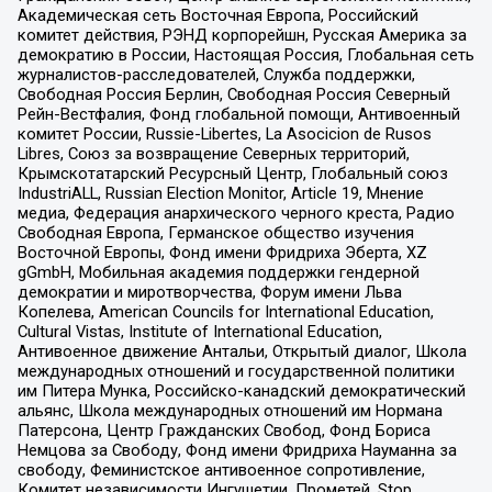
Академическая сеть Восточная Европа, Российский
комитет действия, РЭНД корпорейшн, Русская Америка за
демократию в России, Настоящая Россия, Глобальная сеть
журналистов-расследователей, Служба поддержки,
Свободная Россия Берлин, Свободная Россия Северный
Рейн-Вестфалия, Фонд глобальной помощи, Антивоенный
комитет России, Russie-Libertes, La Asocicion de Rusos
Libres, Союз за возвращение Северных территорий,
Крымскотатарский Ресурсный Центр, Глобальный союз
IndustriALL, Russian Election Monitor, Article 19, Мнение
медиа, Федерация анархического черного креста, Радио
Свободная Европа, Германское общество изучения
Восточной Европы, Фонд имени Фридриха Эберта, XZ
gGmbH, Мобильная академия поддержки гендерной
демократии и миротворчества, Форум имени Льва
Копелева, American Councils for International Education,
Cultural Vistas, Institute of International Education,
Антивоенное движение Антальи, Открытый диалог, Школа
международных отношений и государственной политики
им Питера Мунка, Российско-канадский демократический
альянс, Школа международных отношений им Нормана
Патерсона, Центр Гражданских Свобод, Фонд Бориса
Немцова за Свободу, Фонд имени Фридриха Науманна за
свободу, Феминистское антивоенное сопротивление,
Комитет независимости Ингушетии, Прометей, Stop