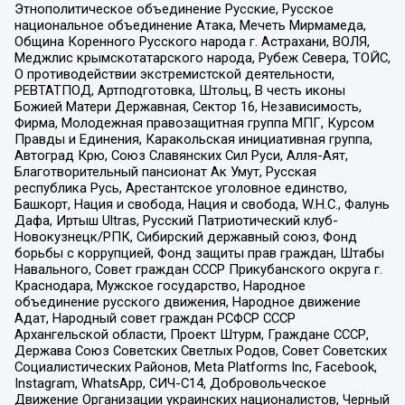
Этнополитическое объединение Русские, Русское
национальное объединение Атака, Мечеть Мирмамеда,
Община Коренного Русского народа г. Астрахани, ВОЛЯ,
Меджлис крымскотатарского народа, Рубеж Севера, ТОЙС,
О противодействии экстремистской деятельности,
РЕВТАТПОД, Артподготовка, Штольц, В честь иконы
Божией Матери Державная, Сектор 16, Независимость,
Фирма, Молодежная правозащитная группа МПГ, Курсом
Правды и Единения, Каракольская инициативная группа,
Автоград Крю, Союз Славянских Сил Руси, Алля-Аят,
Благотворительный пансионат Ак Умут, Русская
республика Русь, Арестантское уголовное единство,
Башкорт, Нация и свобода, Нация и свобода, W.H.С., Фалунь
Дафа, Иртыш Ultras, Русский Патриотический клуб-
Новокузнецк/РПК, Сибирский державный союз, Фонд
борьбы с коррупцией, Фонд защиты прав граждан, Штабы
Навального, Совет граждан СССР Прикубанского округа г.
Краснодара, Мужское государство, Народное
объединение русского движения, Народное движение
Адат, Народный совет граждан РСФСР СССР
Архангельской области, Проект Штурм, Граждане СССР,
Держава Союз Советских Светлых Родов, Совет Советских
Социалистических Районов, Meta Platforms Inc, Facebook,
Instagram, WhatsApp, СИЧ-С14, Добровольческое
Движение Организации украинских националистов, Черный