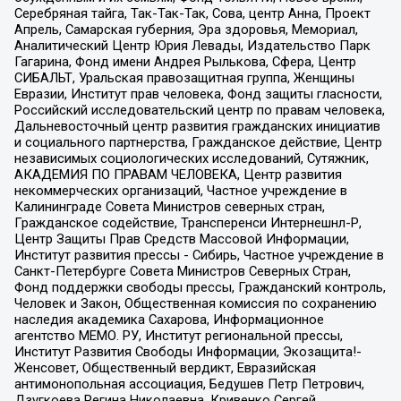
Серебряная тайга, Так-Так-Так, Сова, центр Анна, Проект
Апрель, Самарская губерния, Эра здоровья, Мемориал,
Аналитический Центр Юрия Левады, Издательство Парк
Гагарина, Фонд имени Андрея Рылькова, Сфера, Центр
СИБАЛЬТ, Уральская правозащитная группа, Женщины
Евразии, Институт прав человека, Фонд защиты гласности,
Российский исследовательский центр по правам человека,
Дальневосточный центр развития гражданских инициатив
и социального партнерства, Гражданское действие, Центр
независимых социологических исследований, Сутяжник,
АКАДЕМИЯ ПО ПРАВАМ ЧЕЛОВЕКА, Центр развития
некоммерческих организаций, Частное учреждение в
Калининграде Совета Министров северных стран,
Гражданское содействие, Трансперенси Интернешнл-Р,
Центр Защиты Прав Средств Массовой Информации,
Институт развития прессы - Сибирь, Частное учреждение в
Санкт-Петербурге Совета Министров Северных Стран,
Фонд поддержки свободы прессы, Гражданский контроль,
Человек и Закон, Общественная комиссия по сохранению
наследия академика Сахарова, Информационное
агентство МЕМО. РУ, Институт региональной прессы,
Институт Развития Свободы Информации, Экозащита!-
Женсовет, Общественный вердикт, Евразийская
антимонопольная ассоциация, Бедушев Петр Петрович,
Дзугкоева Регина Николаевна, Кривенко Сергей