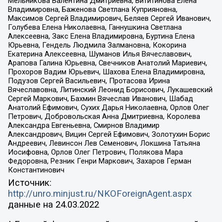
Мельникова Валентина Дмитриевна, Вититинова Елена
Владимировна, Баженова Светлана Куприяновна,
Максимов Сергей Владимирович, Беляев Сергей Иванович,
Голубева Елена Николаевна, Ганнушкина Светлана
Алексеевна, Закс Елена Владимировна, Буртина Елена
Юрьевна, Гендель Людмила Залмановна, Кокорина
Екатерина Алексеевна, Шуманов Илья Вячеславович,
Арапова Галина Юрьевна, Свечников Анатолий Мариевич,
Прохоров Вадим Юрьевич, Шахова Елена Владимировна,
Подузов Сергей Васильевич, Протасова Ирина
Вячеславовна, Литинский Леонид Борисович, Лукашевский
Сергей Маркович, Бахмин Вячеслав Иванович, Шабад
Анатолий Ефимович, Сухих Дарья Николаевна, Орлов Олег
Петрович, Добровольская Анна Дмитриевна, Королева
Александра Евгеньевна, Смирнов Владимир
Александрович, Вицин Сергей Ефимович, Золотухин Борис
Андреевич, Левинсон Лев Семенович, Локшина Татьяна
Иосифовна, Орлов Олег Петрович, Полякова Мара
Федоровна, Резник Генри Маркович, Захаров Герман
Константинович
Источник:
http://unro.minjust.ru/NKOForeignAgent.aspx
данные на
24.03.2022