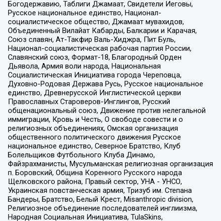
Богодержавию, Таблиги Джамаат, Свидетели Иеговы,
Русское национальное единство, Национал-
социалистическое общество, Джамаат мувахидов,
Объединенный Вилайат Кабарды, Балкарии и Карачая,
Союз славян, Ат-Такфир Валь-Хиджра, Пит Буль,
Национал-социалистическая рабочая партия России,
Славянский союз, Формат-18, Благородный Орден
Дьявола, Армия воли народа, Национальная
Социалистическая Инициатива города Череповца,
Духовно-Родовая Держава Русь, Русское национальное
единство, Древнерусской Инглистической церкви
Православных Староверов-Инглингов, Русский
общенациональный союз, Движение против нелегальной
иммиграции, Кровь и Честь, О свободе совести и о
религиозных объединениях, Омская организация
общественного политического движения Русское
национальное единство, Северное Братство, Клуб
Болельщиков Футбольного Клуба Динамо,
Файзрахманисты, Мусульманская религиозная организация
п. Боровский, Община Коренного Русского народа
Щелковского района, Правый сектор, УНА - УНСО,
Украинская повстанческая армия, Тризуб им. Степана
Бандеры, Братство, Белый Крест, Misanthropic division,
Религиозное объединение последователей инглиизма,
Народная Социальная Инициатива, TulaSkins,