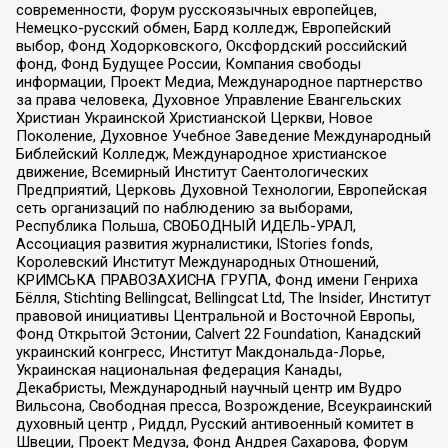
современности, Форум русскоязычных европейцев,
Немецко-русский обмен, Бард колледж, Европейский
выбор, Фонд Ходорковского, Оксфордский российский
фонд, Фонд Будущее России, Компания свободы
информации, Проект Медиа, Международное партнерство
за права человека, Духовное Управление Евангельских
Христиан Украинской Христианской Церкви, Новое
Поколение, Духовное Учебное Заведение Международный
Библейский Колледж, Международное христианское
движение, Всемирный Институт Саентологических
Предприятий, Церковь Духовной Технологии, Европейская
сеть организаций по наблюдению за выборами,
Республика Польша, СВОБОДНЫЙ ИДЕЛЬ-УРАЛ,
Ассоциация развития журналистики, IStories fonds,
Королевский Институт Международных Отношений,
КРИМСЬКА ПРАВОЗАХИСНА ГРУПА, Фонд имени Генриха
Бёлля, Stichting Bellingcat, Bellingcat Ltd, The Insider, Институт
правовой инициативы Центральной и Восточной Европы,
Фонд Открытой Эстонии, Calvert 22 Foundation, Канадский
украинский конгресс, Институт Макдональда-Лорье,
Украинская национальная федерация Канады,
Декабристы, Международный научный центр им Вудро
Вильсона, Свободная пресса, Возрождение, Всеукраинский
духовный центр , Риддл, Русский антивоенный комитет в
Швеции, Проект Медуза, Фонд Андрея Сахарова, Форум