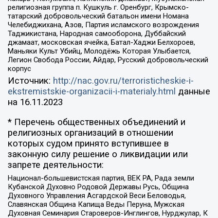
религиозная группа п. Кушкуль г. Оренбург, Крымско-
татарский добровольческий батальон имени Номана
Челебиджихана, Азов, Партия исламского возрождения
Таджикистана, Народная самооборона, Дуббайский
джамаат, московская ячейка, Батал-Хаджи Белхороев,
Маньяки Культ Убийц, Молодёжь Которая Улыбается,
Легион Свобода России, Айдар, Русский добровольческий
корпус
Источник:
http://nac.gov.ru/terroristicheskie-i-
ekstremistskie-organizacii-i-materialy.html
данные
на
16.11.2023
* Перечень общественных объединений и
религиозных организаций в отношении
которых судом принято вступившее в
законную силу решение о ликвидации или
запрете деятельности:
Национал-большевистская партия, ВЕК РА, Рада земли
Кубанской Духовно Родовой Державы Русь, Община
Духовного Управления Асгардской Веси Беловодья,
Славянская Община Капища Веды Перуна, Мужская
Духовная Семинария Староверов-Инглингов, Нурджулар, К