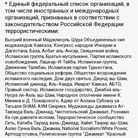
* Единый федеральный список организаций, в
том числе иностранных и международных
организаций, признанных в соответствии с
законодательством Российской Федерации
террористическими:
Высший военный Маджлисуль Шура Объединенных сил
моджахедов Кавказа, Конгресс народов Ичкерии и
Дагестана, База, Асбат аль-Ансар, Священная война,
Исламская группа, Братья-мусульмане, Партия исламского
освобождения, Лашкар-И-Тайба, Исламская группа,
Движение Талибан, Исламская партия Туркестана,
Общество социальных реформ, Общество возрождения
исламского наследия, Дом двух святых, Джунд аш-Шам,
Исламский джихад, Аль-Каида, Имарат Кавказ, АБТО,
Правый сектор, Исламское государство, Джабха аль-
Нусра ли-Ахль аш-Шам, Народное ополчение имени К.
Минина и Д. Пожарского, Аджр от Аллаха Субхану уа
Тагьаля SHAM, АУМ Синрике, Муджахеды джамаата Ат-
Тавхида Валь-Джихад, Чистопольский Джамаат, Рохнамо
ба суи давлати исломи, Террористическое сообщество
Сеть, Катиба Таухид валь-Джихад, Хайят Тахрир аш-Шам,
Ахлю Сунна Валь Джамаа, National Socialism/White Power,
Артподготовка, Религиозная группа “Джамаат “Красный