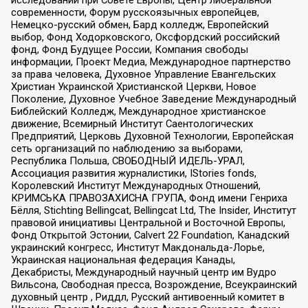
современности, Форум русскоязычных европейцев,
Немецко-русский обмен, Бард колледж, Европейский
выбор, Фонд Ходорковского, Оксфордский российский
фонд, Фонд Будущее России, Компания свободы
информации, Проект Медиа, Международное партнерство
за права человека, Духовное Управление Евангельских
Христиан Украинской Христианской Церкви, Новое
Поколение, Духовное Учебное Заведение Международный
Библейский Колледж, Международное христианское
движение, Всемирный Институт Саентологических
Предприятий, Церковь Духовной Технологии, Европейская
сеть организаций по наблюдению за выборами,
Республика Польша, СВОБОДНЫЙ ИДЕЛЬ-УРАЛ,
Ассоциация развития журналистики, IStories fonds,
Королевский Институт Международных Отношений,
КРИМСЬКА ПРАВОЗАХИСНА ГРУПА, Фонд имени Генриха
Бёлля, Stichting Bellingcat, Bellingcat Ltd, The Insider, Институт
правовой инициативы Центральной и Восточной Европы,
Фонд Открытой Эстонии, Calvert 22 Foundation, Канадский
украинский конгресс, Институт Макдональда-Лорье,
Украинская национальная федерация Канады,
Декабристы, Международный научный центр им Вудро
Вильсона, Свободная пресса, Возрождение, Всеукраинский
духовный центр , Риддл, Русский антивоенный комитет в