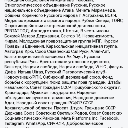
Народная Социальная Инициатива, TulaSkins,
Этнополитическое объединение Русские, Русское
национальное объединение Атака, Мечеть Мирмамеда,
Община Коренного Русского народа г. Астрахани, ВОЛЯ,
Меджлис крымскотатарского народа, Рубеж Севера, ТОЙС,
О противодействии экстремистской деятельности,
РЕВТАТПОД, Артподготовка, Штольц, В честь иконы
Божией Матери Державная, Сектор 16, Независимость,
Фирма, Молодежная правозащитная группа МПГ, Курсом
Правды и Единения, Каракольская инициативная группа,
Автоград Крю, Союз Славянских Сил Руси, Алля-Аят,
Благотворительный пансионат Ак Умут, Русская
республика Русь, Арестантское уголовное единство,
Башкорт, Нация и свобода, Нация и свобода, W.H.С., Фалунь
Дафа, Иртыш Ultras, Русский Патриотический клуб-
Новокузнецк/РПК, Сибирский державный союз, Фонд
борьбы с коррупцией, Фонд защиты прав граждан, Штабы
Навального, Совет граждан СССР Прикубанского округа г.
Краснодара, Мужское государство, Народное
объединение русского движения, Народное движение
Адат, Народный совет граждан РСФСР СССР
Архангельской области, Проект Штурм, Граждане СССР,
Держава Союз Советских Светлых Родов, Совет Советских
Социалистических Районов, Meta Platforms Inc, Facebook,
Instagram, WhatsApp, СИЧ-С14, Добровольческое