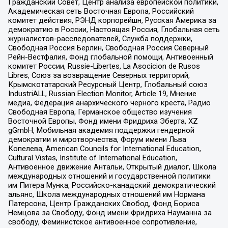
Гражданский Совет, Центр анализа европейской политики,
Академическая сеть Восточная Европа, Российский
комитет действия, РЭНД корпорейшн, Русская Америка за
демократию в России, Настоящая Россия, Глобальная сеть
журналистов-расследователей, Служба поддержки,
Свободная Россия Берлин, Свободная Россия Северный
Рейн-Вестфалия, Фонд глобальной помощи, Антивоенный
комитет России, Russie-Libertes, La Asocicion de Rusos
Libres, Союз за возвращение Северных территорий,
Крымскотатарский Ресурсный Центр, Глобальный союз
IndustriALL, Russian Election Monitor, Article 19, Мнение
медиа, Федерация анархического черного креста, Радио
Свободная Европа, Германское общество изучения
Восточной Европы, Фонд имени Фридриха Эберта, XZ
gGmbH, Мобильная академия поддержки гендерной
демократии и миротворчества, Форум имени Льва
Копелева, American Councils for International Education,
Cultural Vistas, Institute of International Education,
Антивоенное движение Антальи, Открытый диалог, Школа
международных отношений и государственной политики
им Питера Мунка, Российско-канадский демократический
альянс, Школа международных отношений им Нормана
Патерсона, Центр Гражданских Свобод, Фонд Бориса
Немцова за Свободу, Фонд имени Фридриха Науманна за
свободу, Феминистское антивоенное сопротивление,