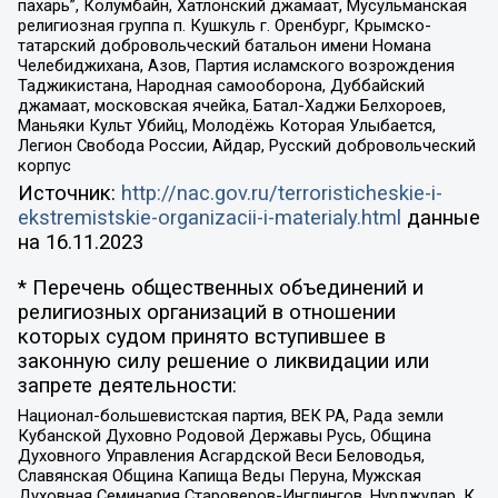
пахарь”, Колумбайн, Хатлонский джамаат, Мусульманская
религиозная группа п. Кушкуль г. Оренбург, Крымско-
татарский добровольческий батальон имени Номана
Челебиджихана, Азов, Партия исламского возрождения
Таджикистана, Народная самооборона, Дуббайский
джамаат, московская ячейка, Батал-Хаджи Белхороев,
Маньяки Культ Убийц, Молодёжь Которая Улыбается,
Легион Свобода России, Айдар, Русский добровольческий
корпус
Источник:
http://nac.gov.ru/terroristicheskie-i-
ekstremistskie-organizacii-i-materialy.html
данные
на
16.11.2023
* Перечень общественных объединений и
религиозных организаций в отношении
которых судом принято вступившее в
законную силу решение о ликвидации или
запрете деятельности:
Национал-большевистская партия, ВЕК РА, Рада земли
Кубанской Духовно Родовой Державы Русь, Община
Духовного Управления Асгардской Веси Беловодья,
Славянская Община Капища Веды Перуна, Мужская
Духовная Семинария Староверов-Инглингов, Нурджулар, К