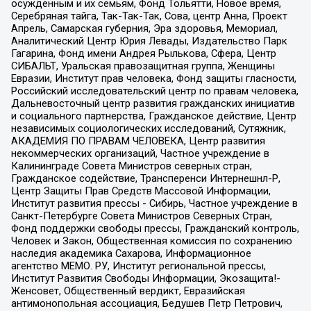
осужденным и их семьям, Фонд Тольятти, Новое время,
Серебряная тайга, Так-Так-Так, Сова, центр Анна, Проект
Апрель, Самарская губерния, Эра здоровья, Мемориал,
Аналитический Центр Юрия Левады, Издательство Парк
Гагарина, Фонд имени Андрея Рылькова, Сфера, Центр
СИБАЛЬТ, Уральская правозащитная группа, Женщины
Евразии, Институт прав человека, Фонд защиты гласности,
Российский исследовательский центр по правам человека,
Дальневосточный центр развития гражданских инициатив
и социального партнерства, Гражданское действие, Центр
независимых социологических исследований, Сутяжник,
АКАДЕМИЯ ПО ПРАВАМ ЧЕЛОВЕКА, Центр развития
некоммерческих организаций, Частное учреждение в
Калининграде Совета Министров северных стран,
Гражданское содействие, Трансперенси Интернешнл-Р,
Центр Защиты Прав Средств Массовой Информации,
Институт развития прессы - Сибирь, Частное учреждение в
Санкт-Петербурге Совета Министров Северных Стран,
Фонд поддержки свободы прессы, Гражданский контроль,
Человек и Закон, Общественная комиссия по сохранению
наследия академика Сахарова, Информационное
агентство МЕМО. РУ, Институт региональной прессы,
Институт Развития Свободы Информации, Экозащита!-
Женсовет, Общественный вердикт, Евразийская
антимонопольная ассоциация, Бедушев Петр Петрович,