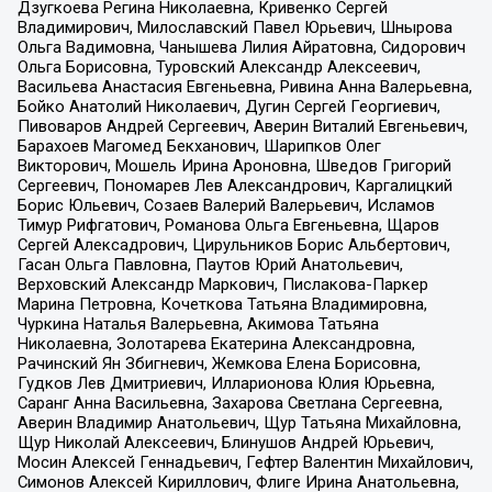
Дзугкоева Регина Николаевна, Кривенко Сергей
Владимирович, Милославский Павел Юрьевич, Шнырова
Ольга Вадимовна, Чанышева Лилия Айратовна, Сидорович
Ольга Борисовна, Туровский Александр Алексеевич,
Васильева Анастасия Евгеньевна, Ривина Анна Валерьевна,
Бойко Анатолий Николаевич, Дугин Сергей Георгиевич,
Пивоваров Андрей Сергеевич, Аверин Виталий Евгеньевич,
Барахоев Магомед Бекханович, Шарипков Олег
Викторович, Мошель Ирина Ароновна, Шведов Григорий
Сергеевич, Пономарев Лев Александрович, Каргалицкий
Борис Юльевич, Созаев Валерий Валерьевич, Исламов
Тимур Рифгатович, Романова Ольга Евгеньевна, Щаров
Сергей Алексадрович, Цирульников Борис Альбертович,
Гасан Ольга Павловна, Паутов Юрий Анатольевич,
Верховский Александр Маркович, Пислакова-Паркер
Марина Петровна, Кочеткова Татьяна Владимировна,
Чуркина Наталья Валерьевна, Акимова Татьяна
Николаевна, Золотарева Екатерина Александровна,
Рачинский Ян Збигневич, Жемкова Елена Борисовна,
Гудков Лев Дмитриевич, Илларионова Юлия Юрьевна,
Саранг Анна Васильевна, Захарова Светлана Сергеевна,
Аверин Владимир Анатольевич, Щур Татьяна Михайловна,
Щур Николай Алексеевич, Блинушов Андрей Юрьевич,
Мосин Алексей Геннадьевич, Гефтер Валентин Михайлович,
Симонов Алексей Кириллович, Флиге Ирина Анатольевна,