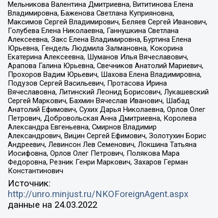
Мельникова Валентина Дмитриевна, Вититинова Елена
Владимировна, Баженова Светлана Куприяновна,
Максимов Сергей Владимирович, Беляев Сергей Иванович,
Голубева Елена Николаевна, Ганнушкина Светлана
Алексеевна, Закс Елена Владимировна, Буртина Елена
Юрьевна, Гендель Людмила Залмановна, Кокорина
Екатерина Алексеевна, Шуманов Илья Вячеславович,
Арапова Галина Юрьевна, Свечников Анатолий Мариевич,
Прохоров Вадим Юрьевич, Шахова Елена Владимировна,
Подузов Сергей Васильевич, Протасова Ирина
Вячеславовна, Литинский Леонид Борисович, Лукашевский
Сергей Маркович, Бахмин Вячеслав Иванович, Шабад
Анатолий Ефимович, Сухих Дарья Николаевна, Орлов Олег
Петрович, Добровольская Анна Дмитриевна, Королева
Александра Евгеньевна, Смирнов Владимир
Александрович, Вицин Сергей Ефимович, Золотухин Борис
Андреевич, Левинсон Лев Семенович, Локшина Татьяна
Иосифовна, Орлов Олег Петрович, Полякова Мара
Федоровна, Резник Генри Маркович, Захаров Герман
Константинович
Источник:
http://unro.minjust.ru/NKOForeignAgent.aspx
данные на
24.03.2022