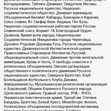
Богодержавию, Таблиги Джамаат, Свидетели Иеговы,
Русское национальное единство, Национал-
социалистическое общество, Джамаат мувахидов,
Объединенный Вилайат Кабарды, Балкарии и Карачая,
Союз славян, Ат-Такфир Валь-Хиджра, Пит Буль,
Национал-социалистическая рабочая партия России,
Славянский союз, Формат-18, Благородный Орден
Дьявола, Армия воли народа, Национальная
Социалистическая Инициатива города Череповца,
Духовно-Родовая Держава Русь, Русское национальное
единство, Древнерусской Инглистической церкви
Православных Староверов-Инглингов, Русский
общенациональный союз, Движение против нелегальной
иммиграции, Кровь и Честь, О свободе совести и о
религиозных объединениях, Омская организация
общественного политического движения Русское
национальное единство, Северное Братство, Клуб
Болельщиков Футбольного Клуба Динамо,
Файзрахманисты, Мусульманская религиозная организация
п. Боровский, Община Коренного Русского народа
Щелковского района, Правый сектор, УНА - УНСО,
Украинская повстанческая армия, Тризуб им. Степана
Бандеры, Братство, Белый Крест, Misanthropic division,
Религиозное объединение последователей инглиизма,