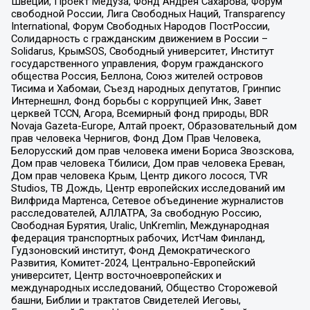
Швеции, Проект Медуза, Фонд Андрея Сахарова, Форум
свободной России, Лига Свободных Наций, Transparеncy
International, Форум Свободных Народов ПостРоссии,
Солидарность с гражданским движением в России –
Solidarus, КрымSOS, Свободный университет, Институт
государственного управления, Форум гражданского
общества Россия, Беллона, Союз жителей островов
Тисима и Хабомаи, Съезд народных депутатов, Гринпис
Интернешнл, Фонд борьбы с коррупцией Инк, Завет
церквей TCCN, Агора, Всемирный фонд природы, BDR
Novaja Gazeta-Europe, Алтай проект, Образовательный дом
прав человека Чернигов, Фонд Дом Прав Человека,
Белорусский дом прав человека имени Бориса Звозскова,
Дом прав человека Тбилиси, Дом прав человека Ереван,
Дом прав человека Крым, Центр дикого лосося, TVR
Studios, ТВ Дождь, Центр европейских исследований им
Вилфрида Мартенса, Сетевое объединение журналистов
расследователей, АЛЛАТРА, За свободную Россию,
Свободная Бурятия, Uralic, UnKremlin, Международная
федерация транспортных рабочих, ИстЧам Финланд,
Гудзоновский институт, Фонд Демократического
Развития, Комитет-2024, Центрально-Европейский
университет, Центр восточноевропейских и
международных исследований, Общество Сторожевой
башни, Библии и трактатов Свидетелей Иеговы,