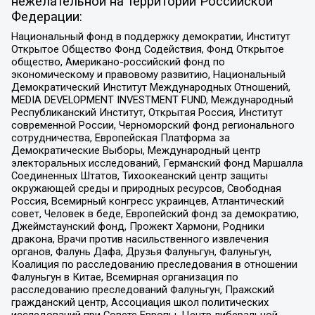
нежелательной на территории Российской
Федерации:
Национальный фонд в поддержку демократии, Институт
Открытое Общество Фонд Содействия, Фонд Открытое
общество, Американо-российский фонд по
экономическому и правовому развитию, Национальный
Демократический Институт Международных Отношений,
MEDIA DEVELOPMENT INVESTMENT FUND, Международный
Республиканский Институт, Открытая Россия, Институт
современной России, Черноморский фонд регионального
сотрудничества, Европейская Платформа за
Демократические Выборы, Международный центр
электоральных исследований, Германский фонд Маршалла
Соединенных Штатов, Тихоокеанский центр защиты
окружающей среды и природных ресурсов, Свободная
Россия, Всемирный конгресс украинцев, Атлантический
совет, Человек в беде, Европейский фонд за демократию,
Джеймстаунский фонд, Прожект Хармони, Родники
дракона, Врачи против насильственного извлечения
органов, Фалунь Дафа, Друзья Фалуньгун, Фалуньгун,
Коалиция по расследованию преследования в отношении
Фалуньгун в Китае, Всемирная организация по
расследованию преследований Фалуньгун, Пражский
гражданский центр, Ассоциация школ политических
исследований при Совете Европы, Центр либеральной