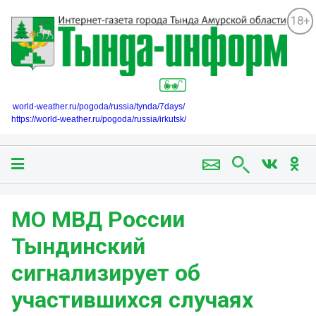
18+
world-weather.ru/pogoda/russia/tynda/7days/
https://world-weather.ru/pogoda/russia/irkutsk/
МО МВД России
Тындинский
сигнализирует об
участившихся случаях