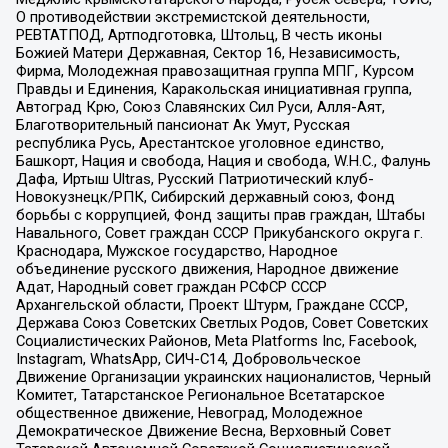
О противодействии экстремистской деятельности,
РЕВТАТПОД, Артподготовка, Штольц, В честь иконы
Божией Матери Державная, Сектор 16, Независимость,
Фирма, Молодежная правозащитная группа МПГ, Курсом
Правды и Единения, Каракольская инициативная группа,
Автоград Крю, Союз Славянских Сил Руси, Алля-Аят,
Благотворительный пансионат Ак Умут, Русская
республика Русь, Арестантское уголовное единство,
Башкорт, Нация и свобода, Нация и свобода, W.H.С., Фалунь
Дафа, Иртыш Ultras, Русский Патриотический клуб-
Новокузнецк/РПК, Сибирский державный союз, Фонд
борьбы с коррупцией, Фонд защиты прав граждан, Штабы
Навального, Совет граждан СССР Прикубанского округа г.
Краснодара, Мужское государство, Народное
объединение русского движения, Народное движение
Адат, Народный совет граждан РСФСР СССР
Архангельской области, Проект Штурм, Граждане СССР,
Держава Союз Советских Светлых Родов, Совет Советских
Социалистических Районов, Meta Platforms Inc, Facebook,
Instagram, WhatsApp, СИЧ-С14, Добровольческое
Движение Организации украинских националистов, Черный
Комитет, Татарстанское Региональное Всетатарское
общественное движение, Невоград, Молодежное
Демократическое Движение Весна, Верховный Совет