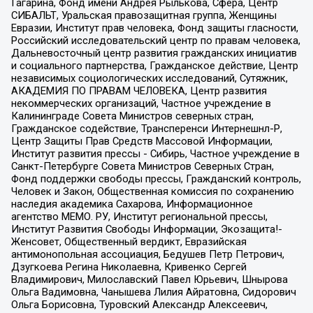
Гагарина, Фонд имени Андрея Рылькова, Сфера, Центр
СИБАЛЬТ, Уральская правозащитная группа, Женщины
Евразии, Институт прав человека, Фонд защиты гласности,
Российский исследовательский центр по правам человека,
Дальневосточный центр развития гражданских инициатив
и социального партнерства, Гражданское действие, Центр
независимых социологических исследований, Сутяжник,
АКАДЕМИЯ ПО ПРАВАМ ЧЕЛОВЕКА, Центр развития
некоммерческих организаций, Частное учреждение в
Калининграде Совета Министров северных стран,
Гражданское содействие, Трансперенси Интернешнл-Р,
Центр Защиты Прав Средств Массовой Информации,
Институт развития прессы - Сибирь, Частное учреждение в
Санкт-Петербурге Совета Министров Северных Стран,
Фонд поддержки свободы прессы, Гражданский контроль,
Человек и Закон, Общественная комиссия по сохранению
наследия академика Сахарова, Информационное
агентство МЕМО. РУ, Институт региональной прессы,
Институт Развития Свободы Информации, Экозащита!-
Женсовет, Общественный вердикт, Евразийская
антимонопольная ассоциация, Бедушев Петр Петрович,
Дзугкоева Регина Николаевна, Кривенко Сергей
Владимирович, Милославский Павел Юрьевич, Шнырова
Ольга Вадимовна, Чанышева Лилия Айратовна, Сидорович
Ольга Борисовна, Туровский Александр Алексеевич,