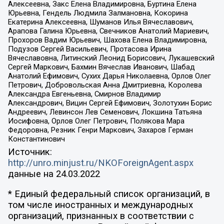
Алексеевна, Закс Елена Владимировна, Буртина Елена
Юрьевна, Гендель Людмила Залмановна, Кокорина
Екатерина Алексеевна, Шуманов Илья Вячеславович,
Арапова Галина Юрьевна, Свечников Анатолий Мариевич,
Прохоров Вадим Юрьевич, Шахова Елена Владимировна,
Подузов Сергей Васильевич, Протасова Ирина
Вячеславовна, Литинский Леонид Борисович, Лукашевский
Сергей Маркович, Бахмин Вячеслав Иванович, Шабад
Анатолий Ефимович, Сухих Дарья Николаевна, Орлов Олег
Петрович, Добровольская Анна Дмитриевна, Королева
Александра Евгеньевна, Смирнов Владимир
Александрович, Вицин Сергей Ефимович, Золотухин Борис
Андреевич, Левинсон Лев Семенович, Локшина Татьяна
Иосифовна, Орлов Олег Петрович, Полякова Мара
Федоровна, Резник Генри Маркович, Захаров Герман
Константинович
Источник:
http://unro.minjust.ru/NKOForeignAgent.aspx
данные на
24.03.2022
* Единый федеральный список организаций, в
том числе иностранных и международных
организаций, признанных в соответствии с