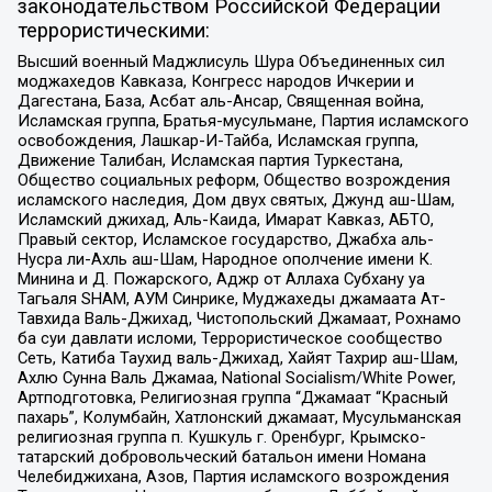
законодательством Российской Федерации
террористическими:
Высший военный Маджлисуль Шура Объединенных сил
моджахедов Кавказа, Конгресс народов Ичкерии и
Дагестана, База, Асбат аль-Ансар, Священная война,
Исламская группа, Братья-мусульмане, Партия исламского
освобождения, Лашкар-И-Тайба, Исламская группа,
Движение Талибан, Исламская партия Туркестана,
Общество социальных реформ, Общество возрождения
исламского наследия, Дом двух святых, Джунд аш-Шам,
Исламский джихад, Аль-Каида, Имарат Кавказ, АБТО,
Правый сектор, Исламское государство, Джабха аль-
Нусра ли-Ахль аш-Шам, Народное ополчение имени К.
Минина и Д. Пожарского, Аджр от Аллаха Субхану уа
Тагьаля SHAM, АУМ Синрике, Муджахеды джамаата Ат-
Тавхида Валь-Джихад, Чистопольский Джамаат, Рохнамо
ба суи давлати исломи, Террористическое сообщество
Сеть, Катиба Таухид валь-Джихад, Хайят Тахрир аш-Шам,
Ахлю Сунна Валь Джамаа, National Socialism/White Power,
Артподготовка, Религиозная группа “Джамаат “Красный
пахарь”, Колумбайн, Хатлонский джамаат, Мусульманская
религиозная группа п. Кушкуль г. Оренбург, Крымско-
татарский добровольческий батальон имени Номана
Челебиджихана, Азов, Партия исламского возрождения