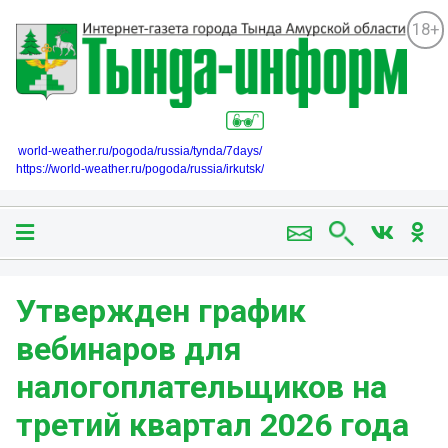
18+
world-weather.ru/pogoda/russia/tynda/7days/
https://world-weather.ru/pogoda/russia/irkutsk/
Утвержден график
вебинаров для
налогоплательщиков на
третий квартал 2026 года