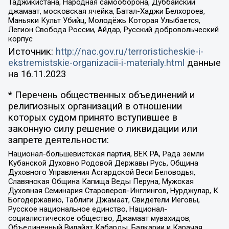
Таджикистана, Народная самооборона, Дуббайский
джамаат, московская ячейка, Батал-Хаджи Белхороев,
Маньяки Культ Убийц, Молодёжь Которая Улыбается,
Легион Свобода России, Айдар, Русский добровольческий
корпус
Источник:
http://nac.gov.ru/terroristicheskie-i-
ekstremistskie-organizacii-i-materialy.html
данные
на
16.11.2023
* Перечень общественных объединений и
религиозных организаций в отношении
которых судом принято вступившее в
законную силу решение о ликвидации или
запрете деятельности:
Национал-большевистская партия, ВЕК РА, Рада земли
Кубанской Духовно Родовой Державы Русь, Община
Духовного Управления Асгардской Веси Беловодья,
Славянская Община Капища Веды Перуна, Мужская
Духовная Семинария Староверов-Инглингов, Нурджулар, К
Богодержавию, Таблиги Джамаат, Свидетели Иеговы,
Русское национальное единство, Национал-
социалистическое общество, Джамаат мувахидов,
Объединенный Вилайат Кабарды, Балкарии и Карачая,