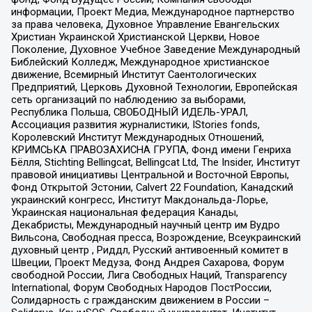
информации, Проект Медиа, Международное партнерство
за права человека, Духовное Управление Евангельских
Христиан Украинской Христианской Церкви, Новое
Поколение, Духовное Учебное Заведение Международный
Библейский Колледж, Международное христианское
движение, Всемирный Институт Саентологических
Предприятий, Церковь Духовной Технологии, Европейская
сеть организаций по наблюдению за выборами,
Республика Польша, СВОБОДНЫЙ ИДЕЛЬ-УРАЛ,
Ассоциация развития журналистики, IStories fonds,
Королевский Институт Международных Отношений,
КРИМСЬКА ПРАВОЗАХИСНА ГРУПА, Фонд имени Генриха
Бёлля, Stichting Bellingcat, Bellingcat Ltd, The Insider, Институт
правовой инициативы Центральной и Восточной Европы,
Фонд Открытой Эстонии, Calvert 22 Foundation, Канадский
украинский конгресс, Институт Макдональда-Лорье,
Украинская национальная федерация Канады,
Декабристы, Международный научный центр им Вудро
Вильсона, Свободная пресса, Возрождение, Всеукраинский
духовный центр , Риддл, Русский антивоенный комитет в
Швеции, Проект Медуза, Фонд Андрея Сахарова, Форум
свободной России, Лига Свободных Наций, Transparеncy
International, Форум Свободных Народов ПостРоссии,
Солидарность с гражданским движением в России –