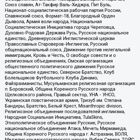
Союз славян, Ат-Такфир Валь-Хиджра, Пит Буль,
Национал-социалистическая рабочая партия России,
Славянский союз, Формат-18, Благородный Орден
Дьявола, Армия воли народа, Национальная
Социалистическая Инициатива города Череповца,
Духовно-Родовая Держава Русь, Русское национальное
единство, Древнерусской Инглистической церкви
Православных Староверов-Инглингов, Русский
общенациональный союз, Движение против нелегальной
иммиграции, Кровь и Честь, О свободе совести и о
религиозных объединениях, Омская организация
общественного политического движения Русское
национальное единство, Северное Братство, Клуб
Болельщиков Футбольного Клуба Динамо,
Файзрахманисты, Мусульманская религиозная организация
п. Боровский, Община Коренного Русского народа
Щелковского района, Правый сектор, УНА - УНСО,
Украинская повстанческая армия, Тризуб им. Степана
Бандеры, Братство, Белый Крест, Misanthropic division,
Религиозное объединение последователей инглиизма,
Народная Социальная Инициатива, TulaSkins,
Этнополитическое объединение Русские, Русское
национальное объединение Атака, Мечеть Мирмамеда,
Община Коренного Русского народа г. Астрахани, ВОЛЯ,
Меджлис крымскотатарского народа, Рубеж Севера, ТОЙС,