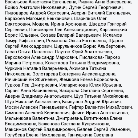
Васильева Анастасия Евгеньевна, Ривина Анна Валерьевна,
Бойко Анатолий Николаевич, Дугин Сергей Георгиевич,
Пивоваров Андрей Сергеевич, Аверин Виталий Евгеньевич,
Барахоев Магомед Бекханович, Шарипков Олег
Викторович, Мошель Ирина Ароновна, Шведов Григорий
Сергеевич, Пономарев Лев Александрович, Каргалицкий
Борис Юльевич, Созаев Валерий Валерьевич, Исламов
Тимур Рифгатович, Романова Ольга Евгеньевна, Щаров
Сергей Алексадрович, Цирульников Борис Альбертович,
Гасан Ольга Павловна, Паутов Юрий Анатольевич,
Верховский Александр Маркович, Пислакова-Паркер
Марина Петровна, Кочеткова Татьяна Владимировна,
Чуркина Наталья Валерьевна, Акимова Татьяна
Николаевна, Золотарева Екатерина Александровна,
Рачинский Ян Збигневич, Жемкова Елена Борисовна,
Гудков Лев Дмитриевич, Илларионова Юлия Юрьевна,
Саранг Анна Васильевна, Захарова Светлана Сергеевна,
Аверин Владимир Анатольевич, Щур Татьяна Михайловна,
Щур Николай Алексеевич, Блинушов Андрей Юрьевич,
Мосин Алексей Геннадьевич, Гефтер Валентин Михайлович,
Симонов Алексей Кириллович, Флиге Ирина Анатольевна,
Мельникова Валентина Дмитриевна, Вититинова Елена
Владимировна, Баженова Светлана Куприяновна,
Максимов Сергей Владимирович, Беляев Сергей Иванович,
Голубева Елена Николаевна, Ганнушкина Светлана