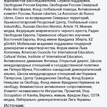
журналистов-расследователей, Служба поддержки,
Свободная Россия Берлин, Свободная Россия Северный
Рейн-Вестфалия, Фонд глобальной помощи, Антивоенный
комитет России, Russie-Libertes, La Asocicion de Rusos
Libres, Союз за возвращение Северных территорий,
Крымскотатарский Ресурсный Центр, Глобальный союз
IndustriALL, Russian Election Monitor, Article 19, Мнение
медиа, Федерация анархического черного креста, Радио
Свободная Европа, Германское общество изучения
Восточной Европы, Фонд имени Фридриха Эберта, XZ
gGmbH, Мобильная академия поддержки гендерной
демократии и миротворчества, Форум имени Льва
Копелева, American Councils for International Education,
Cultural Vistas, Institute of International Education,
Антивоенное движение Антальи, Открытый диалог, Школа
международных отношений и государственной политики
им Питера Мунка, Российско-канадский демократический
альянс, Школа международных отношений им Нормана
Патерсона, Центр Гражданских Свобод, Фонд Бориса
Немцова за Свободу, Фонд имени Фридриха Науманна за
свободу, Феминистское антивоенное сопротивление,
Комитет независимости Ингушетии, Прометей, Stop
Occupation of Karelia, Вернись живым, Фридом Хаус, СОТА
медиа, Либерально-демократическая Лига Украины
Источник: