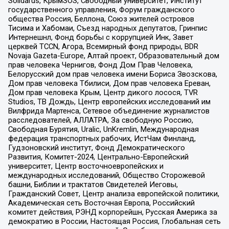
Solidarus, КрымSOS, Свободный университет, Институт
государственного управления, Форум гражданского
общества Россия, Беллона, Союз жителей островов
Тисима и Хабомаи, Съезд народных депутатов, Гринпис
Интернешнл, Фонд борьбы с коррупцией Инк, Завет
церквей TCCN, Агора, Всемирный фонд природы, BDR
Novaja Gazeta-Europe, Алтай проект, Образовательный дом
прав человека Чернигов, Фонд Дом Прав Человека,
Белорусский дом прав человека имени Бориса Звозскова,
Дом прав человека Тбилиси, Дом прав человека Ереван,
Дом прав человека Крым, Центр дикого лосося, TVR
Studios, ТВ Дождь, Центр европейских исследований им
Вилфрида Мартенса, Сетевое объединение журналистов
расследователей, АЛЛАТРА, За свободную Россию,
Свободная Бурятия, Uralic, UnKremlin, Международная
федерация транспортных рабочих, ИстЧам Финланд,
Гудзоновский институт, Фонд Демократического
Развития, Комитет-2024, Центрально-Европейский
университет, Центр восточноевропейских и
международных исследований, Общество Сторожевой
башни, Библии и трактатов Свидетелей Иеговы,
Гражданский Совет, Центр анализа европейской политики,
Академическая сеть Восточная Европа, Российский
комитет действия, РЭНД корпорейшн, Русская Америка за
демократию в России, Настоящая Россия, Глобальная сеть