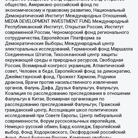
общество, Американо-российский фонд по
экономическому и правовому развитию, Национальный
Демократический Институт Международных Отношений,
MEDIA DEVELOPMENT INVESTMENT FUND, Международный
Республиканский Институт, Открытая Россия, Институт
современной России, Черноморский фонд регионального
сотрудничества, Европейская Платформа за
Демократические Выборы, Международный центр
электоральных исследований, Германский фонд Маршалла
Соединенных Штатов, Тихоокеанский центр защиты
окружающей среды и природных ресурсов, Свободная
Россия, Всемирный конгресс украинцев, Атлантический
совет, Человек в беде, Европейский фонд за демократию,
Джеймстаунский фонд, Прожект Хармони, Родники
дракона, Врачи против насильственного извлечения
органов, Фалунь Дафа, Друзья Фалуньгун, Фалуньгун,
Коалиция по расследованию преследования в отношении
Фалуньгун в Китае, Всемирная организация по
расследованию преследований Фалуньгун, Пражский
гражданский центр, Ассоциация школ политических
исследований при Совете Европы, Центр либеральной
современности, Форум русскоязычных европейцев,
Немецко-русский обмен, Бард колледж, Европейский
выбор, Фонд Ходорковского, Оксфордский российский
фонд, Фонд Будущее России, Компания свободы