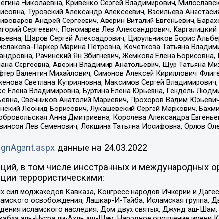
Регина Николаевна, Кривенко Сергей Владимирович, Милославс
совна, Туровский Александр Алексеевич, Васильева Анастасия
Пивоваров Андрей Сергеевич, Аверин Виталий Евгеньевич, Бара
горий Сергеевич, Пономарев Лев Александрович, Каргалицкий 
ньевна, Щаров Сергей Алексадрович, Цирульников Борис Альбер
ислакова-Паркер Марина Петровна, Кочеткова Татьяна Владими
сандровна, Рачинский Ян Збигневич, Жемкова Елена Борисовна,
лана Сергеевна, Аверин Владимир Анатольевич, Щур Татьяна М
фтер Валентин Михайлович, Симонов Алексей Кириллович, Флиг
женова Светлана Куприяновна, Максимов Сергей Владимирович, 
кс Елена Владимировна, Буртина Елена Юрьевна, Гендель Людм
евна, Свечников Анатолий Мариевич, Прохоров Вадим Юрьевич
инский Леонид Борисович, Лукашевский Сергей Маркович, Бахм
Добровольская Анна Дмитриевна, Королева Александра Евгенье
евинсон Лев Семенович, Локшина Татьяна Иосифовна, Орлов Ол
ignAgent.aspx
данные на
24.03.2022
ций, в том числе иностранных и международных ор
ции террористическими:
ил моджахедов Кавказа, Конгресс народов Ичкерии и Дагеста
ламского освобождения, Лашкар-И-Тайба, Исламская группа, Дв
ения исламского наследия, Дом двух святых, Джунд аш-Шам, 
жабха аль-Нусра ли-Ахль аш-Шам, Народное ополчение имени К.