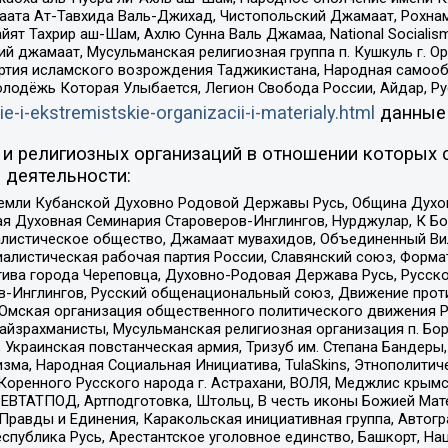
ата Ат-Тавхида Валь-Джихад, Чистопольский Джамаат, Рохнам
ят Тахрир аш-Шам, Ахлю Сунна Валь Джамаа, National Socialism
ий джамаат, Мусульманская религиозная группа п. Кушкуль г. 
ртия исламского возрождения Таджикистана, Народная самооб
олодёжь Которая Улыбается, Легион Свобода России, Айдар, Р
ie-i-ekstremistskie-organizacii-i-materialy.html
данные
и религиозных организаций в отношении которых 
 деятельности:
земли Кубанской Духовно Родовой Державы Русь, Община Духо
 Духовная Семинария Староверов-Инглингов, Нурджулар, К Бо
листическое общество, Джамаат мувахидов, Объединенный Вил
иалистическая рабочая партия России, Славянский союз, Форма
ива города Череповца, Духовно-Родовая Держава Русь, Русск
-Инглингов, Русский общенациональный союз, Движение против
 Омская организация общественного политического движения Р
йзрахманисты, Мусульманская религиозная организация п. Бо
краинская повстанческая армия, Тризуб им. Степана Бандеры, Бр
зма, Народная Социальная Инициатива, TulaSkins, Этнополитич
оренного Русского народа г. Астрахани, ВОЛЯ, Меджлис крымс
РЕВТАТПОД, Артподготовка, Штольц, В честь иконы Божией Мате
равды и Единения, Каракольская инициативная группа, Автогра
спублика Русь, Арестантское уголовное единство, Башкорт, Наци