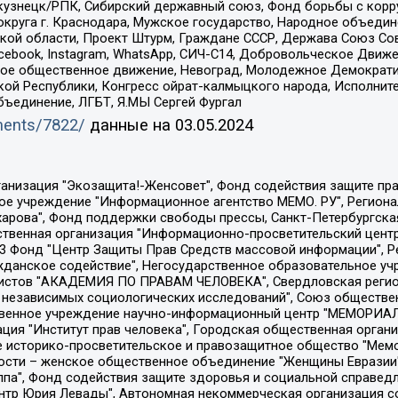
окузнецк/РПК, Сибирский державный союз, Фонд борьбы с кор
округа г. Краснодара, Мужское государство, Народное объедин
ой области, Проект Штурм, Граждане СССР, Держава Союз Сов
Facebook, Instagram, WhatsApp, СИЧ-С14, Добровольческое Движ
ское общественное движение, Невоград, Молодежное Демократ
ой Республики, Конгресс ойрат-калмыцкого народа, Исполнит
бъединение, ЛГБТ, Я.МЫ Сергей Фургал
uments/7822/
данные на
03.05.2024
Общество с ограниченной ответственностью "Радио Свободная Европа/Радио Свобода", Чешское информационное агентство "MEDIUM-ORIENT", Красноярская региональная общественная организация "Мы против СПИДа", Камалягин Денис Николаевич, Маркелов Сергей Евгеньевич, Пономарев Лев Александрович, Савицкая Людмила Алексеевна, Автономная некоммерческая организация "Центр по работе с проблемой насилия "НАСИЛИЮ.НЕТ", Межрегиональный профессиональный союз работников здравоохранения "Альянс врачей", Юридическое лицо, зарегистрированное в Латвийской Республике, SIA "Medusa Project" (регистрационный номер 40103797863, дата регистрации 10.06.2014), Некоммерческая организация "Фонд по борьбе с коррупцией", Автономная некоммерческая организация "Институт права и публичной политики", Баданин Роман Сергеевич, Гликин Максим Александрович, Железнова Мария Михайловна, Лукьянова Юлия Сергеевна, Маетная Елизавета Витальевна, Маняхин Петр Борисович, Чуракова Ольга Владимировна, Ярош Юлия Петровна, Юридическое лицо "The Insider SIA", зарегистрированное в Риге, Латвийская Республика (дата регистрации 26.06.2015), являющееся администратором доменного имени интернет-издания "The Insider SIA", https://theins.ru, Постернак Алексей Евгеньевич, Рубин Михаил Аркадьевич, Анин Роман Александрович, Юридическое лицо Istories fonds, зарегистрированное в Латвийской Республике (регистрационный номер 50008295751, дата регистрации 24.02.2020), Великовский Дмитрий Александрович, Долинина Ирина Николаевна, Мароховская Алеся Алексеевна, Шлейнов Роман Юрьевич, Шмагун Олеся Валентиновна, Общество с ограниченной ответственностью "Альтаир 2021", Общество с ограниченной ответственностью "Вега 2021", Общество с ограниченной ответственностью "Главный редактор 2021", Общество с ограниченной ответственностью "Ромашки монолит", Важенков Артем Валерьевич, Ивановская областная общественная организация "Центр гендерных исследований", Гурман Юрий Альбертович, Медиапроект "ОВД-Инфо", Егоров Владимир Владимирович, Жилинский Владимир Александрович, Общество с ограниченной ответственностью "ЗП", Иванова София Юрьевна, Карезина Инна Павловна, Кильтау Екатерина Викторовна, Петров Алексей Викторович, Пискунов Сергей Евгеньевич, Смирнов Сергей Сергеевич, Тихонов Михаил Сергеевич, Общество с ограниченной ответственностью "ЖУРНАЛИСТ-ИНОСТРАННЫЙ АГЕНТ", Арапова Галина Юрьевна, Вольтская Татьяна Анатольевна, Американская компания "Mason G.E.S. Anonymous Foundation" (США), являющаяся владельцем интернет-издания https://mnews.world/, Компания "Stichting Bellingcat", зарегистрированная в Нидерландах (дата регистрации 11.07.2018), Захаров Андрей Вячеславович, Клепиковская Екатерина Дмитриевна, Общество с ограниченной ответственностью "МЕМО", Перл Роман Александрович, Симонов Евгений Алексеевич, Соловьева Елена Анатольевна, Сотников Даниил Владимирович, Сурначева Елизавета Дмитриевна, Автономная некоммерческая организация по защите прав человека и информированию населения "Якутия – Наше Мнение", Общество с ограниченной ответственностью "Москоу диджитал медиа", с 26.01.2023 Общество с ограниченной ответственностью "Чайка Белые сады", Ветошкина Валерия Валерьевна, Заговора Максим Александрович, Межрегиональное общественное движение "Российская ЛГБТ - сеть", Оленичев Максим Владимирович, Павлов Иван Юрьевич, Скворцова Елена Сергеевна, Общество с ограниченной ответственностью "Как бы инагент", Кочетков Игорь Викторович, Общество с ограниченной ответственностью "Честные выборы", Еланчик Олег Александрович, Общество с ограниченной ответственностью "Нобелевский призыв", Гималова Регина Эмилевна, Григорьев Андрей Валерьевич, Григорьева Алина Александровна, Ассоциация по содействию защите прав призывников, альтернативнослужащих и военнослужащих "Правозащитная группа "Гражданин.Армия.Право", Хисамова Регина Фаритовна, Автономная некоммерческая организация по реализа