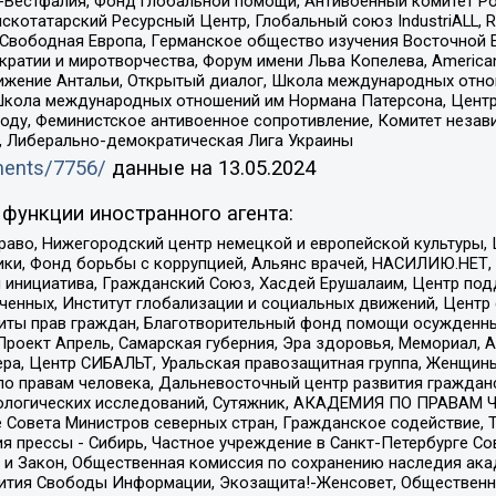
естфалия, Фонд глобальной помощи, Антивоенный комитет России,
татарский Ресурсный Центр, Глобальный союз IndustriALL, Russi
 Свободная Европа, Германское общество изучения Восточной 
и и миротворчества, Форум имени Льва Копелева, American Counci
ое движение Антальи, Открытый диалог, Школа международных отн
Школа международных отношений им Нормана Патерсона, Центр
ду, Феминистское антивоенное сопротивление, Комитет независ
а, Либерально-демократическая Лига Украины
uments/7756/
данные на
13.05.2024
функции иностранного агента:
раво, Нижегородский центр немецкой и европейской культуры,
тики, Фонд борьбы с коррупцией, Альянс врачей, НАСИЛИЮ.НЕТ,
я инициатива, Гражданский Союз, Хасдей Ерушалаим, Центр по
юченных, Институт глобализации и социальных движений, Цент
ты прав граждан, Благотворительный фонд помощи осужденным
а, Проект Апрель, Самарская губерния, Эра здоровья, Мемориал
ера, Центр СИБАЛЬТ, Уральская правозащитная группа, Женщины
по правам человека, Дальневосточный центр развития гражданс
ологических исследований, Сутяжник, АКАДЕМИЯ ПО ПРАВАМ Ч
е Совета Министров северных стран, Гражданское содействие,
я прессы - Сибирь, Частное учреждение в Санкт-Петербурге С
 и Закон, Общественная комиссия по сохранению наследия ак
звития Свободы Информации, Экозащита!-Женсовет, Общественн