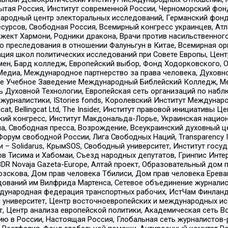
тая Россия, Институт современной России, Черноморский фонд
родный центр электоральных исследований, Германский фонд
рсов, Свободная Россия, Всемирный конгресс украинцев, Атла
ект Хармони, Родники дракона, Врачи против насильственного
ию преследования в отношении Фалуньгун в Китае, Всемирная о
ация школ политических исследований при Совете Европы, Цен
мен, Бард колледж, Европейский выбор, Фонд Ходорковского,
едиа, Международное партнерство за права человека, Духовно
ое Учебное Заведение Международный Библейский Колледж, М
ь Духовной Технологии, Европейская сеть организаций по наб
урналистики, IStories fonds, Королевский Институт Между
gcat, Bellingcat Ltd, The Insider, Институт правовой инициатив
инский конгресс, Институт Макдональда-Лорье, Украинская нац
, Свободная пресса, Возрождение, Всеукраинский духовный цен
орум свободной России, Лига Свободных Наций, Transparеncy I
– Solidarus, КрымSOS, Свободный университет, Институт госу
в Тисима и Хабомаи, Съезд народных депутатов, Гринпис Инте
DR Novaja Gazeta-Europe, Алтай проект, Образовательный дом 
зскова, Дом прав человека Тбилиси, Дом прав человека Ерева
едований им Вилфрида Мартенса, Сетевое объединение журнали
Международная федерация транспортных рабочих, ИстЧам Финлан
й университет, Центр восточноевропейских и международных и
, Центр анализа европейской политики, Академическая сеть Во
ю в России, Настоящая Россия, Глобальная сеть журналистов