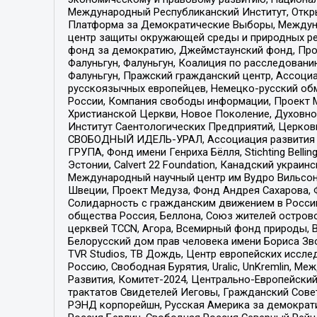
Международный Республиканский Институт, Откры
Платформа за Демократические Выборы, Междуна
центр защиты окружающей среды и природных ресу
фонд за демократию, Джеймстаунский фонд, Прож
Фалуньгун, Фалуньгун, Коалиция по расследован
Фалуньгун, Пражский гражданский центр, Ассоци
русскоязычных европейцев, Немецко-русский об
России, Компания свободы информации, Проект М
Христианской Церкви, Новое Поколение, Духовн
Институт Саентологических Предприятий, Церков
СВОБОДНЫЙ ИДЕЛЬ-УРАЛ, Ассоциация развития ж
ГРУПА, Фонд имени Генриха Бёлля, Stichting Bellin
Эстонии, Calvert 22 Foundation, Канадский укра
Международный научный центр им Вудро Вильсона
Швеции, Проект Медуза, Фонд Андрея Сахарова, Ф
Солидарность с гражданским движением в России 
общества Россия, Беллона, Союз жителей острово
церквей TCCN, Агора, Всемирный фонд природы, B
Белорусский дом прав человека имени Бориса Зво
TVR Studios, ТВ Дождь, Центр европейских иссл
Россию, Свободная Бурятия, Uralic, UnKremlin, 
Развития, Комитет-2024, Центрально-Европейски
трактатов Свидетелей Иеговы, Гражданский Совет
РЭНД корпорейшн, Русская Америка за демократи