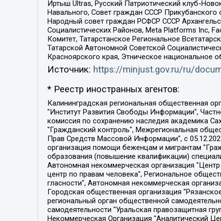
Иртыш Ultras, Русский Патриотический клуб-Нов
Навального, Совет граждан СССР Прикубанского 
Народный совет граждан РСФСР СССР Архангельск
Социалистических Районов, Meta Platforms Inc, 
Комитет, Татарстанское Региональное Всетатар
Татарской Автономной Советской Социалистическ
Красноярского края, Этническое национальное о
Источник:
https://minjust.gov.ru/ru/doc
* Реестр иностранных агентов:
Калининградская региональная общественная организация "Экозащита!-Женсовет", Фонд содействия защите прав и свобод граждан "Общественный вердикт", Фонд "Институт Развития Свободы Информации", Частное учреждение "Информационное агентство МЕМО. РУ", Региональная общественная организация "Общественная комиссия по сохранению наследия академика Сахарова", Фонд поддержки свободы прессы, Санкт-Петербургская общественная правозащитная организация "Гражданский контроль", Межрегиональная общественная организация "Информационно-просветительский центр "Мемориал", Региональный Фонд "Центр Защиты Прав Средств Массовой Информации", с 05.12.2023 Фонд "Центр Защиты Прав Средств массовой информации", Региональная общественная благотворительная организация помощи беженцам и мигрантам "Гражданское содействие", Негосударственное образовательное учреждение дополнительного профессионального образования (повышение квалификации) специалистов "АКАДЕМИЯ ПО ПРАВАМ ЧЕЛОВЕКА", Свердловская региональная общественная организация "Сутяжник", Автономная некоммерческая организация "Центр независимых социологических исследований", Союз общественных объединений "Российский исследовательский центр по правам человека", Региональное общественное учреждение научно-информационный центр "МЕМОРИАЛ", Некоммерческая организация "Фонд защиты гласности", Автономная некоммерческая организация "Институт прав человека", Городская общественная организация "Екатеринбургское общество "МЕМОРИАЛ", Городская общественная организация "Рязанское историко-просветительское и правозащитное общество "Мемориал" (Рязанский Мемориал), Челябинский региональный орган общественной самодеятельности – женское общественное объединение "Женщины Евразии", Челябинский региональный орган общественной самодеятельности "Уральская правозащитная группа", Фонд содействия защите здоровья и социальной справедливости имени Андрея Рылькова, Автономная Некоммерческая Организация "Аналитический Центр Юрия Левады", Автономная некоммерческая организация социальной поддержки населения "Проект Апрель", Региональная общественная организация помощи женщинам и детям, находящимся в кризисной ситуации "Информационно-методический центр "Анна", Фонд содействия развитию массовых коммуникаций и правовому просвещению "Так-так-Так", Фонд содействия устойчивому развитию "Серебряная тайга", Свердловский региональный общественный фонд социальных проектов "Новое время", "Idel.Реалии", Кавказ.Реалии, Крым.Реалии, Телеканал Настоящее Время, Татаро-башкирская служба Радио Свобода (Azatliq Radiosi), Радио Свободная Европа/Радио Свобода (PCE/PC), "Сибирь.Реалии", "Фактограф", Благотворительный фонд помощи осужденным и их семьям, Автономная некоммерческая организация "Институт глобализации и социальных движений", Фонд "В защиту прав заключенных", Частное учреждение "Центр поддержки и содействия развитию средств массовой информации", Пензенский региональный общественный благотворительный фонд "Гражданский союз", "Север.Реалии", Некоммерческая организация Фонд "Правовая инициатива", 