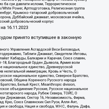
о ба суи давлати исломи, Террористическое
/White Power, Артподготовка, Религиозная группа
Оренбург, Крымско-татарский добровольческий
орона, Дуббайский джамаат, московская ячейка,
усский добровольческий корпус
 на
16.11.2023
судом принято вступившее в законную
вного Управления Асгардской Веси Беловодья,
годержавию, Таблиги Джамаат, Свидетели Иеговы,
айат Кабарды, Балкарии и Карачая, Союз славян,
т-18, Благородный Орден Дьявола, Армия воли
ое национальное единство, Древнерусской
 нелегальной иммиграции, Кровь и Честь, О
усское национальное единство, Северное Братство,
ровский, Община Коренного Русского народа
атство, Белый Крест, Misanthropic division,
еское объединение Русские, Русское национальное
котатарского народа, Рубеж Севера, ТОЙС, О
ри Державная, Сектор 16, Независимость, Фирма,
д Крю, Союз Славянских Сил Руси, Алля-Аят,
я и свобода, Нация и свобода, W.H.С., Фалунь Дафа,