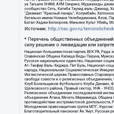
уа Тагьаля SHAM, АУМ Синрике, Муджахеды джама
сообщество Сеть, Катиба Таухид валь-Джихад, Хай
“Джамаат “Красный пахарь”, Колумбайн, Хатлонск
батальон имени Номана Челебиджихана, Азов, Па
Батал-Хаджи Белхороев, Маньяки Культ Убийц, М
Источник:
http://nac.gov.ru/terroristichesk
* Перечень общественных объединений 
силу решение о ликвидации или запрете
Национал-большевистская партия, ВЕК РА, Рада 
Славянская Община Капища Веды Перуна, Мужская
Русское национальное единство, Национал-социа
Ат-Такфир Валь-Хиджра, Пит Буль, Национал-соц
народа, Национальная Социалистическая Инициат
Инглистической церкви Православных Староверов
свободе совести и о религиозных объединениях,
Клуб Болельщиков Футбольного Клуба Динамо, Фа
Щелковского района, Правый сектор, УНА - УНСО, У
Религиозное объединение последователей инглии
объединение Атака, Мечеть Мирмамеда, Община К
противодействии экстремистской деятельности, 
Молодежная правозащитная группа МПГ, Курсом П
Благотворительный пансионат Ак Умут, Русская ре