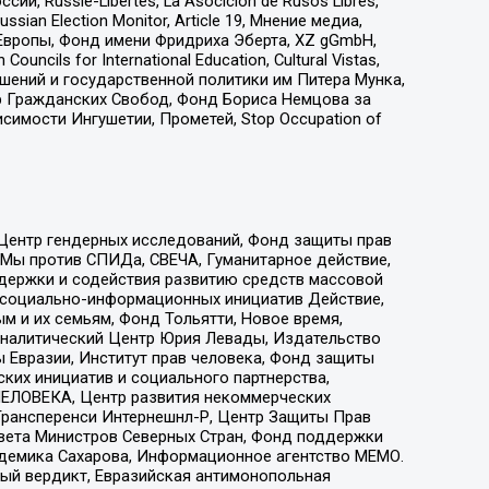
 Russie-Libertes, La Asocicion de Rusos Libres,
an Election Monitor, Article 19, Мнение медиа,
Европы, Фонд имени Фридриха Эберта, XZ gGmbH,
ls for International Education, Cultural Vistas,
ошений и государственной политики им Питера Мунка,
 Гражданских Свобод, Фонд Бориса Немцова за
имости Ингушетии, Прометей, Stop Occupation of
 Центр гендерных исследований, Фонд защиты прав
 Мы против СПИДа, СВЕЧА, Гуманитарное действие,
ддержки и содействия развитию средств массовой
р социально-информационных инициатив Действие,
 и их семьям, Фонд Тольятти, Новое время,
, Аналитический Центр Юрия Левады, Издательство
 Евразии, Институт прав человека, Фонд защиты
ких инициатив и социального партнерства,
ЕЛОВЕКА, Центр развития некоммерческих
 Трансперенси Интернешнл-Р, Центр Защиты Прав
овета Министров Северных Стран, Фонд поддержки
адемика Сахарова, Информационное агентство МЕМО.
ый вердикт, Евразийская антимонопольная