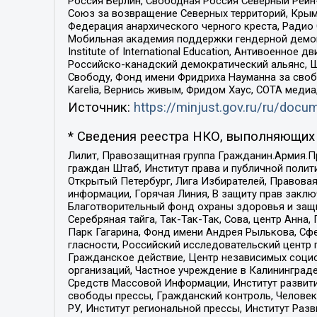
Россия Берлин, Свободная Россия Северный Рейн-В
Союз за возвращение Северных территорий, Крымско
Федерация анархического черного креста, Радио
Мобильная академия поддержки гендерной демократи
Institute of International Education, Антивоенн
Российско-канадский демократический альянс, 
Свободу, Фонд имени Фридриха Науманна за свобо
Karelia, Вернись живым, Фридом Хаус, СОТА меди
Источник:
https://minjust.gov.ru/ru/doc
* Сведения реестра НКО, выполняющих 
Лилит, Правозащитная группа Гражданин.Армия.П
граждан Штаб, Институт права и публичной поли
Открытый Петербург, Лига Избирателей, Правова
информации, Горячая Линия, В защиту прав закл
Благотворительный фонд охраны здоровья и защи
Серебряная тайга, Так-Так-Так, Сова, центр Анн
Парк Гагарина, Фонд имени Андрея Рылькова, Сф
гласности, Российский исследовательский центр 
Гражданское действие, Центр независимых соци
организаций, Частное учреждение в Калининград
Средств Массовой Информации, Институт развити
свободы прессы, Гражданский контроль, Человек
РУ, Институт региональной прессы, Институт Ра