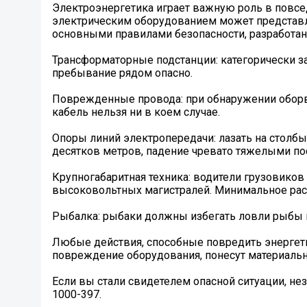
️Электроэнергетика играет важную роль в повс
электрическим оборудованием может представля
основными правилами безопасности, разработа
Трансформаторные подстанции: категорически 
пребывание рядом опасно.
Поврежденные провода: при обнаружении оборва
кабель нельзя ни в коем случае.
Опоры линий электропередачи: лазать на столб
десятков метров, падение чревато тяжелыми по
Крупногабаритная техника: водители грузовиков
высоковольтных магистралей. Минимальное расс
Рыбалка: рыбаки должны избегать ловли рыбы 
Любые действия, способные повредить энергети
повреждение оборудования, понесут материальн
Если вы стали свидетелем опасной ситуации, не
1000-397.