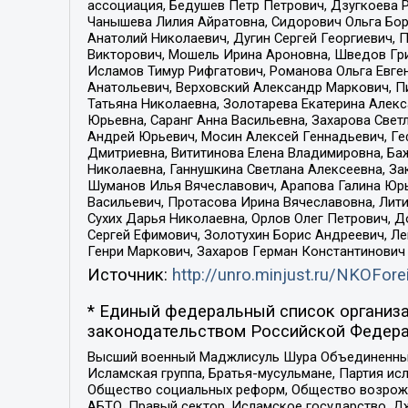
ассоциация, Бедушев Петр Петрович, Дзугкоева 
Чанышева Лилия Айратовна, Сидорович Ольга Бори
Анатолий Николаевич, Дугин Сергей Георгиевич, 
Викторович, Мошель Ирина Ароновна, Шведов Гри
Исламов Тимур Рифгатович, Романова Ольга Евге
Анатольевич, Верховский Александр Маркович, П
Татьяна Николаевна, Золотарева Екатерина Алек
Юрьевна, Саранг Анна Васильевна, Захарова Свет
Андрей Юрьевич, Мосин Алексей Геннадьевич, Ге
Дмитриевна, Вититинова Елена Владимировна, Ба
Николаевна, Ганнушкина Светлана Алексеевна, За
Шуманов Илья Вячеславович, Арапова Галина Юрь
Васильевич, Протасова Ирина Вячеславовна, Лит
Сухих Дарья Николаевна, Орлов Олег Петрович, 
Сергей Ефимович, Золотухин Борис Андреевич, Л
Генри Маркович, Захаров Герман Константинович
Источник:
http://unro.minjust.ru/NKOFore
* Единый федеральный список организа
законодательством Российской Федера
Высший военный Маджлисуль Шура Объединенных с
Исламская группа, Братья-мусульмане, Партия ис
Общество социальных реформ, Общество возрожд
АБТО, Правый сектор, Исламское государство, Д