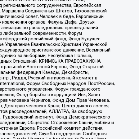
 регионального сотрудничества, Европейская
 Маршалла Соединенных Штатов, Тихоокеанский
нтический совет, Человек в беде, Европейский
 извлечения органов, Фалунь Дафа, Друзья
рганизация по расследованию преследований
тр либеральной современности, Форум
 Оксфордский российский фонд, Фонд Будущее
е Управление Евангельских Христиан Украинской
еждународное христианское движение, Всемирный
людению за выборами, Республика Польша,
народных Отношений, КРИМСЬКА ПРАВОЗАХИСНА
ы Центральной и Восточной Европы, Фонд Открытой
иональная федерация Канады, Декабристы,
тр , Риддл, Русский антивоенный комитет в
nternational, Форум Свободных Народов ПостРоссии,
дарственного управления, Форум гражданского
рнешнл, Фонд борьбы с коррупцией Инк, Завет
прав человека Чернигов, Фонд Дом Прав Человека,
н, Дом прав человека Крым, Центр дикого лосося,
стов расследователей, АЛЛАТРА, За свободную
д, Гудзоновский институт, Фонд Демократического
сследований, Общество Сторожевой башни, Библии и
сточная Европа, Российский комитет действия,
-расследователей, Служба поддержки, Свободная