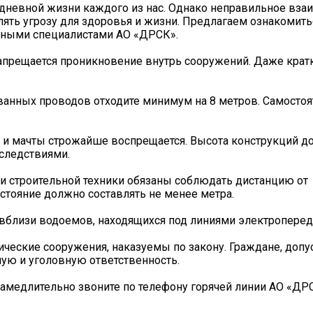
едневной жизни каждого из нас. Однако неправильное вза
ть угрозу для здоровья и жизни. Предлагаем ознакомить
нными специалистами АО «ДРСК».
запрещается проникновение внутрь сооружений. Даже кра
нных проводов отходите минимум на 8 метров. Самостоя
ы и мачты строжайше воспрещается. Высота конструкций до
следствиями.
 и строительной техники обязаны соблюдать дистанцию от
тояние должно составлять не менее метра.
вблизи водоемов, находящихся под линиями электроперед
ческие сооружения, наказуемы по закону. Граждане, доп
ую и уголовную ответственность.
замедлительно звоните по телефону горячей линии АО «ДРСК