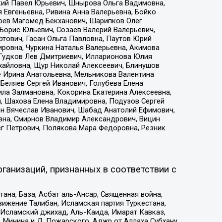
кий Павел Юрьевич, Шнырова Ольга Вадимовна,
 Евгеньевна, Ривина Анна Валерьевна, Бойко
хоев Магомед Бекханович, Шарипков Олег
Борис Юльевич, Созаев Валерий Валерьевич,
тович, Гасан Ольга Павловна, Паутов Юрий
ровна, Чуркина Наталья Валерьевна, Акимова
 Гудков Лев Дмитриевич, Илларионова Юлия
ихайловна, Щур Николай Алексеевич, Блинушов
е Ирина Анатольевна, Мельникова Валентина
Беляев Сергей Иванович, Голубева Елена
ила Залмановна, Кокорина Екатерина Алексеевна,
, Шахова Елена Владимировна, Подузов Сергей
ин Вячеслав Иванович, Шабад Анатолий Ефимович,
вна, Смирнов Владимир Александрович, Вицин
ег Петрович, Полякова Мара Федоровна, Резник
ганизаций, признанных в соответствии с
на, База, Асбат аль-Ансар, Священная война,
ижение Талибан, Исламская партия Туркестана,
Исламский джихад, Аль-Каида, Имарат Кавказ,
 Минина и Д. Пожарского, Аджр от Аллаха Субхану