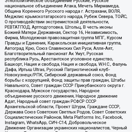
Этнополитическое объединение Русские, Русское
национальное объединение Атака, Мечеть Мирмамеда,
Община Коренного Русского народа г. Астрахани, ВОЛЯ,
Меджлис крымскотатарского народа, Рубеж Севера, ТОЙС,
О противодействии экстремистской деятельности,
РЕВТАТПОД, Артподготовка, Штольц, В честь иконы
Божией Матери Державная, Сектор 16, Независимость,
Фирма, Молодежная правозащитная группа МПГ, Курсом
Правды и Единения, Каракольская инициативная группа,
Автоград Крю, Союз Славянских Сил Руси, Алля-Аят,
Благотворительный пансионат Ак Умут, Русская
республика Русь, Арестантское уголовное единство,
Башкорт, Нация и свобода, Нация и свобода, W.H.С., Фалунь
Дафа, Иртыш Ultras, Русский Патриотический клуб-
Новокузнецк/РПК, Сибирский державный союз, Фонд
борьбы с коррупцией, Фонд защиты прав граждан, Штабы
Навального, Совет граждан СССР Прикубанского округа г.
Краснодара, Мужское государство, Народное
объединение русского движения, Народное движение
Адат, Народный совет граждан РСФСР СССР
Архангельской области, Проект Штурм, Граждане СССР,
Держава Союз Советских Светлых Родов, Совет Советских
Социалистических Районов, Meta Platforms Inc, Facebook,
Instagram, WhatsApp, СИЧ-С14, Добровольческое
Движение Организации украинских националистов, Черный