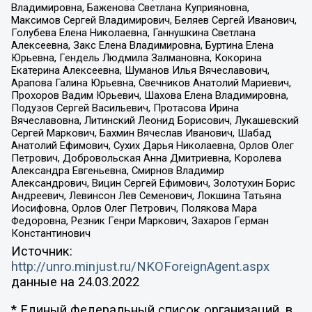
Владимировна, Баженова Светлана Куприяновна,
Максимов Сергей Владимирович, Беляев Сергей Иванович,
Голубева Елена Николаевна, Ганнушкина Светлана
Алексеевна, Закс Елена Владимировна, Буртина Елена
Юрьевна, Гендель Людмила Залмановна, Кокорина
Екатерина Алексеевна, Шуманов Илья Вячеславович,
Арапова Галина Юрьевна, Свечников Анатолий Мариевич,
Прохоров Вадим Юрьевич, Шахова Елена Владимировна,
Подузов Сергей Васильевич, Протасова Ирина
Вячеславовна, Литинский Леонид Борисович, Лукашевский
Сергей Маркович, Бахмин Вячеслав Иванович, Шабад
Анатолий Ефимович, Сухих Дарья Николаевна, Орлов Олег
Петрович, Добровольская Анна Дмитриевна, Королева
Александра Евгеньевна, Смирнов Владимир
Александрович, Вицин Сергей Ефимович, Золотухин Борис
Андреевич, Левинсон Лев Семенович, Локшина Татьяна
Иосифовна, Орлов Олег Петрович, Полякова Мара
Федоровна, Резник Генри Маркович, Захаров Герман
Константинович
Источник:
http://unro.minjust.ru/NKOForeignAgent.aspx
данные на
24.03.2022
* Единый федеральный список организаций, в