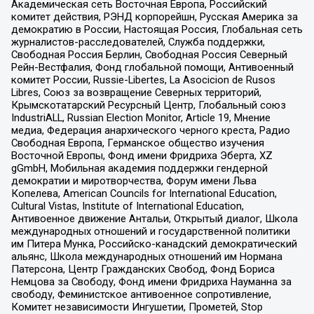
Академическая сеть Восточная Европа, Российский
комитет действия, РЭНД корпорейшн, Русская Америка за
демократию в России, Настоящая Россия, Глобальная сеть
журналистов-расследователей, Служба поддержки,
Свободная Россия Берлин, Свободная Россия Северный
Рейн-Вестфалия, Фонд глобальной помощи, Антивоенный
комитет России, Russie-Libertes, La Asocicion de Rusos
Libres, Союз за возвращение Северных территорий,
Крымскотатарский Ресурсный Центр, Глобальный союз
IndustriALL, Russian Election Monitor, Article 19, Мнение
медиа, Федерация анархического черного креста, Радио
Свободная Европа, Германское общество изучения
Восточной Европы, Фонд имени Фридриха Эберта, XZ
gGmbH, Мобильная академия поддержки гендерной
демократии и миротворчества, Форум имени Льва
Копелева, American Councils for International Education,
Cultural Vistas, Institute of International Education,
Антивоенное движение Антальи, Открытый диалог, Школа
международных отношений и государственной политики
им Питера Мунка, Российско-канадский демократический
альянс, Школа международных отношений им Нормана
Патерсона, Центр Гражданских Свобод, Фонд Бориса
Немцова за Свободу, Фонд имени Фридриха Науманна за
свободу, Феминистское антивоенное сопротивление,
Комитет независимости Ингушетии, Прометей, Stop