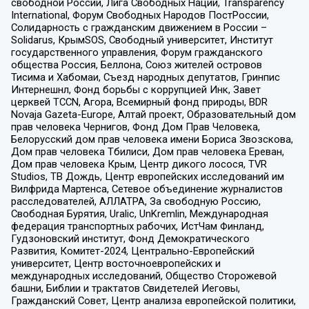
свободной России, Лига Свободных Наций, Transparеncy
International, Форум Свободных Народов ПостРоссии,
Солидарность с гражданским движением в России –
Solidarus, КрымSOS, Свободный университет, Институт
государственного управления, Форум гражданского
общества Россия, Беллона, Союз жителей островов
Тисима и Хабомаи, Съезд народных депутатов, Гринпис
Интернешнл, Фонд борьбы с коррупцией Инк, Завет
церквей TCCN, Агора, Всемирный фонд природы, BDR
Novaja Gazeta-Europe, Алтай проект, Образовательный дом
прав человека Чернигов, Фонд Дом Прав Человека,
Белорусский дом прав человека имени Бориса Звозскова,
Дом прав человека Тбилиси, Дом прав человека Ереван,
Дом прав человека Крым, Центр дикого лосося, TVR
Studios, ТВ Дождь, Центр европейских исследований им
Вилфрида Мартенса, Сетевое объединение журналистов
расследователей, АЛЛАТРА, За свободную Россию,
Свободная Бурятия, Uralic, UnKremlin, Международная
федерация транспортных рабочих, ИстЧам Финланд,
Гудзоновский институт, Фонд Демократического
Развития, Комитет-2024, Центрально-Европейский
университет, Центр восточноевропейских и
международных исследований, Общество Сторожевой
башни, Библии и трактатов Свидетелей Иеговы,
Гражданский Совет, Центр анализа европейской политики,