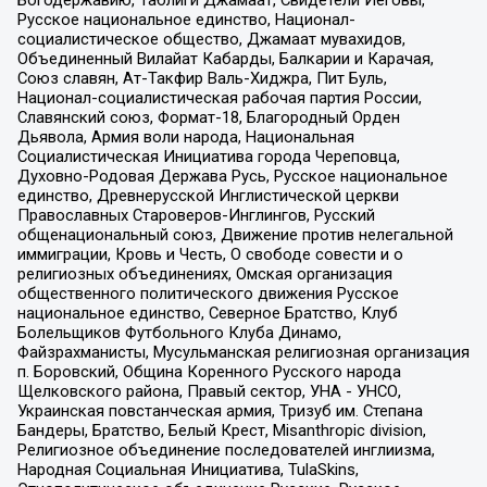
Богодержавию, Таблиги Джамаат, Свидетели Иеговы,
Русское национальное единство, Национал-
социалистическое общество, Джамаат мувахидов,
Объединенный Вилайат Кабарды, Балкарии и Карачая,
Союз славян, Ат-Такфир Валь-Хиджра, Пит Буль,
Национал-социалистическая рабочая партия России,
Славянский союз, Формат-18, Благородный Орден
Дьявола, Армия воли народа, Национальная
Социалистическая Инициатива города Череповца,
Духовно-Родовая Держава Русь, Русское национальное
единство, Древнерусской Инглистической церкви
Православных Староверов-Инглингов, Русский
общенациональный союз, Движение против нелегальной
иммиграции, Кровь и Честь, О свободе совести и о
религиозных объединениях, Омская организация
общественного политического движения Русское
национальное единство, Северное Братство, Клуб
Болельщиков Футбольного Клуба Динамо,
Файзрахманисты, Мусульманская религиозная организация
п. Боровский, Община Коренного Русского народа
Щелковского района, Правый сектор, УНА - УНСО,
Украинская повстанческая армия, Тризуб им. Степана
Бандеры, Братство, Белый Крест, Misanthropic division,
Религиозное объединение последователей инглиизма,
Народная Социальная Инициатива, TulaSkins,