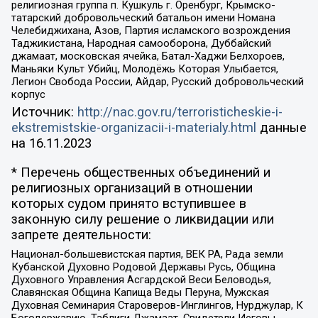
религиозная группа п. Кушкуль г. Оренбург, Крымско-
татарский добровольческий батальон имени Номана
Челебиджихана, Азов, Партия исламского возрождения
Таджикистана, Народная самооборона, Дуббайский
джамаат, московская ячейка, Батал-Хаджи Белхороев,
Маньяки Культ Убийц, Молодёжь Которая Улыбается,
Легион Свобода России, Айдар, Русский добровольческий
корпус
Источник:
http://nac.gov.ru/terroristicheskie-i-
ekstremistskie-organizacii-i-materialy.html
данные
на
16.11.2023
* Перечень общественных объединений и
религиозных организаций в отношении
которых судом принято вступившее в
законную силу решение о ликвидации или
запрете деятельности:
Национал-большевистская партия, ВЕК РА, Рада земли
Кубанской Духовно Родовой Державы Русь, Община
Духовного Управления Асгардской Веси Беловодья,
Славянская Община Капища Веды Перуна, Мужская
Духовная Семинария Староверов-Инглингов, Нурджулар, К