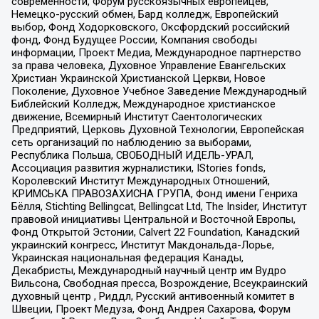
современности, Форум русскоязычных европейцев,
Немецко-русский обмен, Бард колледж, Европейский
выбор, Фонд Ходорковского, Оксфордский российский
фонд, Фонд Будущее России, Компания свободы
информации, Проект Медиа, Международное партнерство
за права человека, Духовное Управление Евангельских
Христиан Украинской Христианской Церкви, Новое
Поколение, Духовное Учебное Заведение Международный
Библейский Колледж, Международное христианское
движение, Всемирный Институт Саентологических
Предприятий, Церковь Духовной Технологии, Европейская
сеть организаций по наблюдению за выборами,
Республика Польша, СВОБОДНЫЙ ИДЕЛЬ-УРАЛ,
Ассоциация развития журналистики, IStories fonds,
Королевский Институт Международных Отношений,
КРИМСЬКА ПРАВОЗАХИСНА ГРУПА, Фонд имени Генриха
Бёлля, Stichting Bellingcat, Bellingcat Ltd, The Insider, Институт
правовой инициативы Центральной и Восточной Европы,
Фонд Открытой Эстонии, Calvert 22 Foundation, Канадский
украинский конгресс, Институт Макдональда-Лорье,
Украинская национальная федерация Канады,
Декабристы, Международный научный центр им Вудро
Вильсона, Свободная пресса, Возрождение, Всеукраинский
духовный центр , Риддл, Русский антивоенный комитет в
Швеции, Проект Медуза, Фонд Андрея Сахарова, Форум