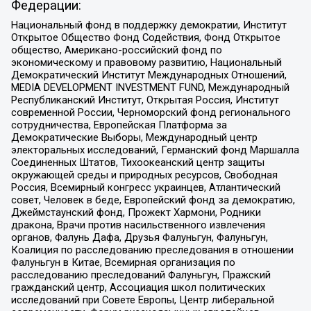
Федерации:
Национальный фонд в поддержку демократии, Институт
Открытое Общество Фонд Содействия, Фонд Открытое
общество, Американо-российский фонд по
экономическому и правовому развитию, Национальный
Демократический Институт Международных Отношений,
MEDIA DEVELOPMENT INVESTMENT FUND, Международный
Республиканский Институт, Открытая Россия, Институт
современной России, Черноморский фонд регионального
сотрудничества, Европейская Платформа за
Демократические Выборы, Международный центр
электоральных исследований, Германский фонд Маршалла
Соединенных Штатов, Тихоокеанский центр защиты
окружающей среды и природных ресурсов, Свободная
Россия, Всемирный конгресс украинцев, Атлантический
совет, Человек в беде, Европейский фонд за демократию,
Джеймстаунский фонд, Прожект Хармони, Родники
дракона, Врачи против насильственного извлечения
органов, Фалунь Дафа, Друзья Фалуньгун, Фалуньгун,
Коалиция по расследованию преследования в отношении
Фалуньгун в Китае, Всемирная организация по
расследованию преследований Фалуньгун, Пражский
гражданский центр, Ассоциация школ политических
исследований при Совете Европы, Центр либеральной