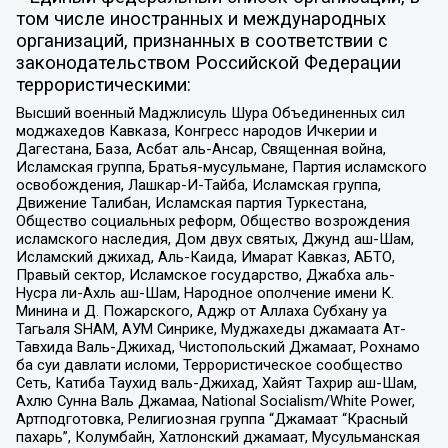
том числе иностранных и международных
организаций, признанных в соответствии с
законодательством Российской Федерации
террористическими:
Высший военный Маджлисуль Шура Объединенных сил
моджахедов Кавказа, Конгресс народов Ичкерии и
Дагестана, База, Асбат аль-Ансар, Священная война,
Исламская группа, Братья-мусульмане, Партия исламского
освобождения, Лашкар-И-Тайба, Исламская группа,
Движение Талибан, Исламская партия Туркестана,
Общество социальных реформ, Общество возрождения
исламского наследия, Дом двух святых, Джунд аш-Шам,
Исламский джихад, Аль-Каида, Имарат Кавказ, АБТО,
Правый сектор, Исламское государство, Джабха аль-
Нусра ли-Ахль аш-Шам, Народное ополчение имени К.
Минина и Д. Пожарского, Аджр от Аллаха Субхану уа
Тагьаля SHAM, АУМ Синрике, Муджахеды джамаата Ат-
Тавхида Валь-Джихад, Чистопольский Джамаат, Рохнамо
ба суи давлати исломи, Террористическое сообщество
Сеть, Катиба Таухид валь-Джихад, Хайят Тахрир аш-Шам,
Ахлю Сунна Валь Джамаа, National Socialism/White Power,
Артподготовка, Религиозная группа “Джамаат “Красный
пахарь”, Колумбайн, Хатлонский джамаат, Мусульманская