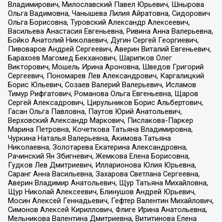
Владимирович, Милославский Павел Юрьевич, Шнырова
Ольга Вадимовна, Чанышева Лилия Айратовна, Сидорович
Ольга Борисовна, Туровский Александр Алексеевич,
Васильева Анастасия Евгеньевна, Ривина Анна Валерьевна,
Бойко Анатолий Николаевич, Дугин Сергей Георгиевич,
Пивоваров Андрей Сергеевич, Аверин Виталий Евгеньевич,
Барахоев Магомед Бекханович, Шарипков Олег
Викторович, Мошель Ирина Ароновна, Шведов Григорий
Сергеевич, Пономарев Лев Александрович, Каргалицкий
Борис Юльевич, Созаев Валерий Валерьевич, Исламов
Тимур Рифгатович, Романова Ольга Евгеньевна, Щаров
Сергей Алексадрович, Цирульников Борис Альбертович,
Гасан Ольга Павловна, Паутов Юрий Анатольевич,
Верховский Александр Маркович, Пислакова-Паркер
Марина Петровна, Кочеткова Татьяна Владимировна,
Чуркина Наталья Валерьевна, Акимова Татьяна
Николаевна, Золотарева Екатерина Александровна,
Рачинский Ян Збигневич, Жемкова Елена Борисовна,
Гудков Лев Дмитриевич, Илларионова Юлия Юрьевна,
Саранг Анна Васильевна, Захарова Светлана Сергеевна,
Аверин Владимир Анатольевич, Щур Татьяна Михайловна,
Щур Николай Алексеевич, Блинушов Андрей Юрьевич,
Мосин Алексей Геннадьевич, Гефтер Валентин Михайлович,
Симонов Алексей Кириллович, Флиге Ирина Анатольевна,
Мельникова Валентина Дмитриевна, Вититинова Елена