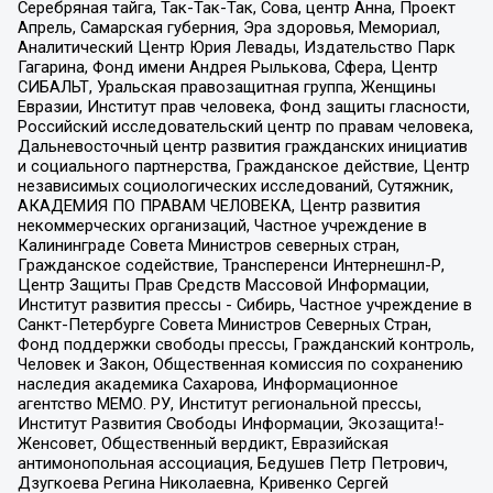
Серебряная тайга, Так-Так-Так, Сова, центр Анна, Проект
Апрель, Самарская губерния, Эра здоровья, Мемориал,
Аналитический Центр Юрия Левады, Издательство Парк
Гагарина, Фонд имени Андрея Рылькова, Сфера, Центр
СИБАЛЬТ, Уральская правозащитная группа, Женщины
Евразии, Институт прав человека, Фонд защиты гласности,
Российский исследовательский центр по правам человека,
Дальневосточный центр развития гражданских инициатив
и социального партнерства, Гражданское действие, Центр
независимых социологических исследований, Сутяжник,
АКАДЕМИЯ ПО ПРАВАМ ЧЕЛОВЕКА, Центр развития
некоммерческих организаций, Частное учреждение в
Калининграде Совета Министров северных стран,
Гражданское содействие, Трансперенси Интернешнл-Р,
Центр Защиты Прав Средств Массовой Информации,
Институт развития прессы - Сибирь, Частное учреждение в
Санкт-Петербурге Совета Министров Северных Стран,
Фонд поддержки свободы прессы, Гражданский контроль,
Человек и Закон, Общественная комиссия по сохранению
наследия академика Сахарова, Информационное
агентство МЕМО. РУ, Институт региональной прессы,
Институт Развития Свободы Информации, Экозащита!-
Женсовет, Общественный вердикт, Евразийская
антимонопольная ассоциация, Бедушев Петр Петрович,
Дзугкоева Регина Николаевна, Кривенко Сергей