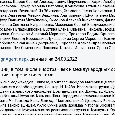
ньевна, Щаров Сергей Алексадрович, Цирульников Борис Альбер
ислакова-Паркер Марина Петровна, Кочеткова Татьяна Владими
сандровна, Рачинский Ян Збигневич, Жемкова Елена Борисовна,
лана Сергеевна, Аверин Владимир Анатольевич, Щур Татьяна М
фтер Валентин Михайлович, Симонов Алексей Кириллович, Флиг
женова Светлана Куприяновна, Максимов Сергей Владимирович, 
кс Елена Владимировна, Буртина Елена Юрьевна, Гендель Людм
евна, Свечников Анатолий Мариевич, Прохоров Вадим Юрьевич
инский Леонид Борисович, Лукашевский Сергей Маркович, Бахм
Добровольская Анна Дмитриевна, Королева Александра Евгенье
евинсон Лев Семенович, Локшина Татьяна Иосифовна, Орлов Ол
ignAgent.aspx
данные на
24.03.2022
ций, в том числе иностранных и международных ор
ции террористическими:
ил моджахедов Кавказа, Конгресс народов Ичкерии и Дагеста
ламского освобождения, Лашкар-И-Тайба, Исламская группа, Дв
ения исламского наследия, Дом двух святых, Джунд аш-Шам, 
жабха аль-Нусра ли-Ахль аш-Шам, Народное ополчение имени К.
ата Ат-Тавхида Валь-Джихад, Чистопольский Джамаат, Рохнам
ят Тахрир аш-Шам, Ахлю Сунна Валь Джамаа, National Socialism
ий джамаат, Мусульманская религиозная группа п. Кушкуль г. 
ртия исламского возрождения Таджикистана, Народная самооб