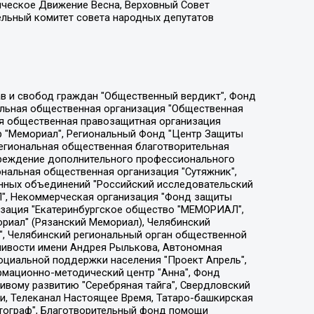
ическое Движение Весна, Верховный Совет
ельный комитет совета народных депутатов
ции социально-правовых программ "Лилит", Дальневосточное общественное движение "Маяк", Санкт-Петербургская ЛГБТ-инициативная группа "Выход", Инициативная группа ЛГБТ+ "Реверс", Алексеев Андрей Викторович, Бекбулатова Таисия Львовна, Беляев Иван Михайлович, Владыкина Елена Сергеевна, Гельман Марат Александрович, Никульшина Вероника Юрьевна, Толоконникова Надежда Андреевна, Шендерович Виктор Анатольевич, Общество с ограниченной ответственностью "Данное сообщение", Общество с ограниченной ответственностью Издательский дом "Новая глава", Айнбиндер Александра Александровна, Московский комьюнити-центр для ЛГБТ+инициатив, Благотворительный фонд развития филантропии, Deutsche Welle (Германия, Kurt-Schumacher-Strasse 3, 53113 Bonn), Борзунова Мария Михайловна, Воробьев Виктор Викторович, Голубева Анна Львовна, Константинова Алла Михайловна, Малкова Ирина Владимировна, Мурадов Мурад Абдулгалимович, Осетинская Елизавета Николаевна, Понасенков Евгений Николаевич, Ганапольский Матвей Юрьевич, Киселев Евгений Алексеевич, Борухович Ирина Григорьевна, Дремин Иван Тимофеевич, Дубровский Дмитрий Викторович, Красноярская региональная общественная организация поддержки и развития альтернативных образовательных технологий и межкультурных коммуникаций "ИНТЕРРА", Маяковская Екатерина Алексеевна, Фейгин Марк Захарович, Филимонов Андрей Викторович, Дзугкоева Регина Николаевна, Доброхотов Роман Александрович, Дудь Юрий Александрович, Елкин Сергей Владимирович, Кругликов Кирилл Игоревич, Сабунаева Мария Леонидовна, Семенов Алексей Владимирович, Шаинян Карен Багратович, Шульман Екатерина Михайловна, Асафьев Артур Валерьевич, Вахштайн Виктор Семенович, Венедиктов Алексей Алексеевич, Лушникова Екатерина Евгеньевна, Волков Леонид Михайлович, Невзоров Александр Глебович, Пархоменко Сергей Борисович, Сироткин Ярослав Николаевич, Кара-Мурза Владимир Владимирович, Баранова Наталья Владимировна, Гозман Леонид Яковлевич, Кагарлицкий Борис Юльевич, Климарев Михаил Валерьевич, Милов Владимир Станиславович, Автономная некоммерческая организация Краснодарский центр современного искусства "Типография", Моргенштерн Алишер Тагирович, Соболь Любовь Эдуардовна, Общество с ограниченной ответственностью "ЛИЗА НОРМ", Каспаров Гарри Кимович, Ходорковский Михаил Борисович, Общество с ограниченной ответственностью "Апрельские тезисы", Данилович Ирина Брониславовна, Кашин Олег Владимирович, Петров Николай Владимирович, Пивоваров Алексей Владимирович, Соколов Михаил Владимирович, Цветкова Юлия Владимировна, Чичваркин Евгений Александрович, Комитет против пыток/Команда против пыток, Общество с ограниченной ответственностью "Первый научный", Общество с ограниченной ответственностью "Вертолет и ко", Белоцерковская Вероника Борисовна, Кац Максим Евгеньевич, Лазарева Татьяна Юрьевна, Шаведдинов Руслан Табризович, Яшин Илья Валерьевич, Общество с ограниченной ответственностью "Иноагент ААВ", Алешковский Дмитрий Петрович, Альбац Евгения Марковна, Быков Дмитрий Львович, Галямина Юлия Евгеньевна, Лойко Сергей Леонидович, Мартынов Кирилл Константинович, Медведев Сергей Александрович, Крашенинников Федор Геннадиевич, Гордеева Катерина Вл