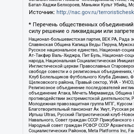
Батал-Хаджи Белхороев, Маньяки Культ Убийц, М
Источник:
http://nac.gov.ru/terroristichesk
* Перечень общественных объединений 
силу решение о ликвидации или запрете
Национал-большевистская партия, ВЕК РА, Рада 
Славянская Община Капища Веды Перуна, Мужская
Русское национальное единство, Национал-социа
Ат-Такфир Валь-Хиджра, Пит Буль, Национал-соц
народа, Национальная Социалистическая Инициат
Инглистической церкви Православных Староверов
свободе совести и о религиозных объединениях,
Клуб Болельщиков Футбольного Клуба Динамо, Фа
Щелковского района, Правый сектор, УНА - УНСО, У
Религиозное объединение последователей инглии
объединение Атака, Мечеть Мирмамеда, Община К
противодействии экстремистской деятельности, 
Молодежная правозащитная группа МПГ, Курсом П
Благотворительный пансионат Ак Умут, Русская ре
Иртыш Ultras, Русский Патриотический клуб-Нов
Навального, Совет граждан СССР Прикубанского 
Народный совет граждан РСФСР СССР Архангельск
Социалистических Районов, Meta Platforms Inc, 