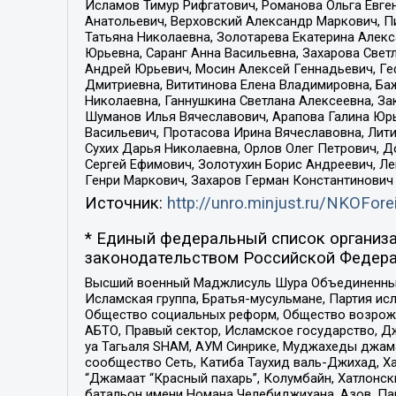
Исламов Тимур Рифгатович, Романова Ольга Евге
Анатольевич, Верховский Александр Маркович, П
Татьяна Николаевна, Золотарева Екатерина Алек
Юрьевна, Саранг Анна Васильевна, Захарова Свет
Андрей Юрьевич, Мосин Алексей Геннадьевич, Ге
Дмитриевна, Вититинова Елена Владимировна, Ба
Николаевна, Ганнушкина Светлана Алексеевна, За
Шуманов Илья Вячеславович, Арапова Галина Юрь
Васильевич, Протасова Ирина Вячеславовна, Лит
Сухих Дарья Николаевна, Орлов Олег Петрович, 
Сергей Ефимович, Золотухин Борис Андреевич, Л
Генри Маркович, Захаров Герман Константинович
Источник:
http://unro.minjust.ru/NKOFore
* Единый федеральный список организа
законодательством Российской Федера
Высший военный Маджлисуль Шура Объединенных с
Исламская группа, Братья-мусульмане, Партия ис
Общество социальных реформ, Общество возрожд
АБТО, Правый сектор, Исламское государство, Д
уа Тагьаля SHAM, АУМ Синрике, Муджахеды джама
сообщество Сеть, Катиба Таухид валь-Джихад, Хай
“Джамаат “Красный пахарь”, Колумбайн, Хатлонск
батальон имени Номана Челебиджихана, Азов, Па