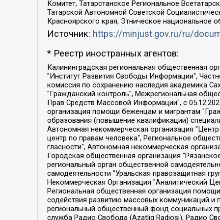
Комитет, Татарстанское Региональное Всетатар
Татарской Автономной Советской Социалистическ
Красноярского края, Этническое национальное о
Источник:
https://minjust.gov.ru/ru/doc
* Реестр иностранных агентов:
Калининградская региональная общественная организация "Экозащита!-Женсовет", Фонд содействия защите прав и свобод граждан "Общественный вердикт", Фонд "Институт Развития Свободы Информации", Частное учреждение "Информационное агентство МЕМО. РУ", Региональная общественная организация "Общественная комиссия по сохранению наследия академика Сахарова", Фонд поддержки свободы прессы, Санкт-Петербургская общественная правозащитная организация "Гражданский контроль", Межрегиональная общественная организация "Информационно-просветительский центр "Мемориал", Региональный Фонд "Центр Защиты Прав Средств Массовой Информации", с 05.12.2023 Фонд "Центр Защиты Прав Средств массовой информации", Региональная общественная благотворительная организация помощи беженцам и мигрантам "Гражданское содействие", Негосударственное образовательное учреждение дополнительного профессионального образования (повышение квалификации) специалистов "АКАДЕМИЯ ПО ПРАВАМ ЧЕЛОВЕКА", Свердловская региональная общественная организация "Сутяжник", Автономная некоммерческая организация "Центр независимых социологических исследований", Союз общественных объединений "Российский исследовательский центр по правам человека", Региональное общественное учреждение научно-информационный центр "МЕМОРИАЛ", Некоммерческая организация "Фонд защиты гласности", Автономная некоммерческая организация "Институт прав человека", Городская общественная организация "Екатеринбургское общество "МЕМОРИАЛ", Городская общественная организация "Рязанское историко-просветительское и правозащитное общество "Мемориал" (Рязанский Мемориал), Челябинский региональный орган общественной самодеятельности – женское общественное объединение "Женщины Евразии", Челябинский региональный орган общественной самодеятельности "Уральская правозащитная группа", Фонд содействия защите здоровья и социальной справедливости имени Андрея Рылькова, Автономная Некоммерческая Организация "Аналитический Центр Юрия Левады", Автономная некоммерческая организация социальной поддержки населения "Проект Апрель", Региональная общественная организация помощи женщинам и детям, находящимся в кризисной ситуации "Информационно-методический центр "Анна", Фонд содействия развитию массовых коммуникаций и правовому просвещению "Так-так-Так", Фонд содействия устойчивому развитию "Серебряная тайга", Свердловский региональный общественный фонд социальных проектов "Новое время", "Idel.Реалии", Кавказ.Реалии, Крым.Реалии, Телеканал Настоящее Время, Татаро-башкирская служба Радио Свобода (Azatliq Radiosi), Радио Свободная Европа/Радио Свобода (PCE/PC), "Сибирь.Реалии", "Фактограф", Благотворительный фонд помощи осужденным и их семьям, Автономная некоммерческая организация "Институт глобализации и социальных движений", Фонд "В защиту прав заключенных", Частное учреждение "Центр поддержки и содействия развитию средств массовой информации", Пензенский региональный общественный благотворительный фонд "Гражданский союз", "Север.Реалии", Некоммерческая организация Фонд "Правовая инициатива", 