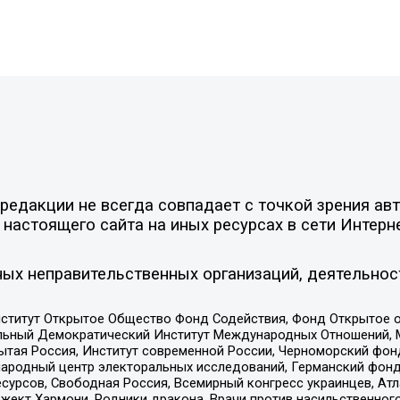
едакции не всегда совпадает с точкой зрения авт
настоящего сайта на иных ресурсах в сети Интерн
ых неправительственных организаций, деятельнос
ститут Открытое Общество Фонд Содействия, Фонд Открытое 
альный Демократический Институт Международных Отношений,
тая Россия, Институт современной России, Черноморский фонд
родный центр электоральных исследований, Германский фонд
рсов, Свободная Россия, Всемирный конгресс украинцев, Атла
ект Хармони, Родники дракона, Врачи против насильственного