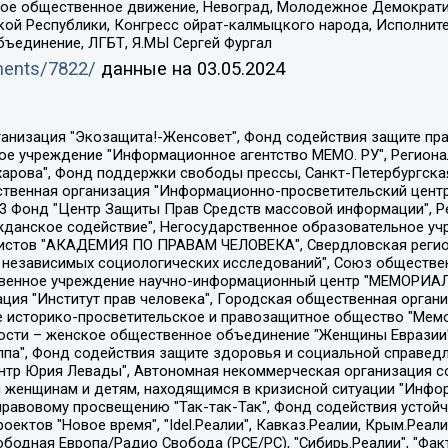
ское общественное движение, Невоград, Молодежное Демократ
ой Республики, Конгресс ойрат-калмыцкого народа, Исполнит
бъединение, ЛГБТ, Я.МЫ Сергей Фургал
uments/7822/
данные на
03.05.2024
Общество с ограниченной ответственностью "Радио Свободная Европа/Радио Свобода", Чешское информационное агентство "MEDIUM-ORIENT", Красноярская региональная общественная организация "Мы против СПИДа", Камалягин Денис Николаевич, Маркелов Сергей Евгеньевич, Пономарев Лев Александрович, Савицкая Людмила Алексеевна, Автономная некоммерческая организация "Центр по работе с проблемой насилия "НАСИЛИЮ.НЕТ", Межрегиональный профессиональный союз работников здравоохранения "Альянс врачей", Юридическое лицо, зарегистрированное в Латвийской Республике, SIA "Medusa Project" (регистрационный номер 40103797863, дата регистрации 10.06.2014), Некоммерческая организация "Фонд по борьбе с коррупцией", Автономная некоммерческая организация "Институт права и публичной политики", Баданин Роман Сергеевич, Гликин Максим Александрович, Железнова Мария Михайловна, Лукьянова Юлия Сергеевна, Маетная Елизавета Витальевна, Маняхин Петр Борисович, Чуракова Ольга Владимировна, Ярош Юлия Петровна, Юридическое лицо "The Insider SIA", зарегистрированное в Риге, Латвийская Республика (дата регистрации 26.06.2015), являющееся администратором доменного имени интернет-издания "The Insider SIA", https://theins.ru, Постернак Алексей Евгеньевич, Рубин Михаил Аркадьевич, Анин Роман Александрович, Юридическое лицо Istories fonds, зарегистрированное в Латвийской Республике (регистрационный номер 50008295751, дата регистрации 24.02.2020), Великовский Дмитрий Александрович, Долинина Ирина Николаевна, Мароховская Алеся Алексеевна, Шлейнов Роман Юрьевич, Шмагун Олеся Валентиновна, Общество с ограниченной ответственностью "Альтаир 2021", Общество с ограниченной ответственностью "Вега 2021", Общество с ограниченной ответственностью "Главный редактор 2021", Общество с ограниченной ответственностью "Ромашки монолит", Важенков Артем Валерьевич, Ивановская областная общественная организация "Центр гендерных исследований", Гурман Юрий Альбертович, Медиапроект "ОВД-Инфо", Егоров Владимир Владимирович, Жилинский Владимир Александрович, Общество с ограниченной ответственностью "ЗП", Иванова София Юрьевна, Карезина Инна Павловна, Кильтау Екатерина Викторовна, Петров Алексей Викторович, Пискунов Сергей Евгеньевич, Смирнов Сергей Сергеевич, Тихонов Михаил Сергеевич, Общество с ограниченной ответственностью "ЖУРНАЛИСТ-ИНОСТРАННЫЙ АГЕНТ", Арапова Галина Юрьевна, Вольтская Татьяна Анатольевна, Американская компания "Mason G.E.S. Anonymous Foundation" (США), являющаяся владельцем интернет-издания https://mnews.world/, Компания "Stichting Bellingcat", зарегистрированная в Нидерландах (дата регистрации 11.07.2018), Захаров Андрей Вячеславович, Клепиковская Екатерина Дмитриевна, Общество с ограниченной ответственностью "МЕМО", Перл Роман Александрович, Симонов Евгений Алексеевич, Соловьева Елена Анатольевна, Сотников Даниил Владимирович, Сурначева Елизавета Дмитриевна, Автономная некоммерческая организация по защите прав человека и информированию населения "Якутия – Наше Мнение", Общество с ограниченной ответственностью "Москоу диджитал медиа", с 26.01.2023 Общество с ограниченной ответственностью "Чайка Белые сады", Ветошкина Валерия Валерьевна, Заговора Максим Александрович, Межрегиональное общественное движение "Российская ЛГБТ - сеть", Оленичев Максим Владимирович, Павлов Иван Юрьевич, Скворцова Елена Сергеевна, Общество с ограниченной ответственностью "Как бы инагент", Кочетков Игорь Викторович, Общество с ограниченной ответственностью "Честные выборы", Еланчик Олег Александрович, Общество с ограниченной ответственностью "Нобелевский призыв", Гималова Регина Эмилевна, Григорьев Андрей Валерьевич, Григорьева Алина Александровна, Ассоциация по содействию защите прав призывников, альтернативнослужащих и военнослужащих "Правозащитная группа "Гражданин.Армия.Право", Хисамова Регина Фаритовна, Автономная некоммерческая организация по реализа