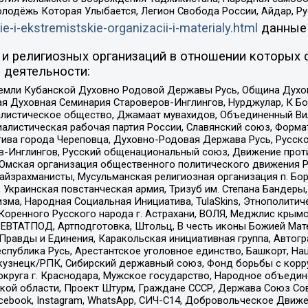
олодёжь Которая Улыбается, Легион Свобода России, Айдар, Р
ie-i-ekstremistskie-organizacii-i-materialy.html
данные
и религиозных организаций в отношении которых 
 деятельности:
земли Кубанской Духовно Родовой Державы Русь, Община Духо
 Духовная Семинария Староверов-Инглингов, Нурджулар, К Бо
листическое общество, Джамаат мувахидов, Объединенный Вил
иалистическая рабочая партия России, Славянский союз, Форма
ива города Череповца, Духовно-Родовая Держава Русь, Русск
-Инглингов, Русский общенациональный союз, Движение против
 Омская организация общественного политического движения Р
йзрахманисты, Мусульманская религиозная организация п. Бо
краинская повстанческая армия, Тризуб им. Степана Бандеры, Бр
зма, Народная Социальная Инициатива, TulaSkins, Этнополитич
оренного Русского народа г. Астрахани, ВОЛЯ, Меджлис крымс
РЕВТАТПОД, Артподготовка, Штольц, В честь иконы Божией Мате
равды и Единения, Каракольская инициативная группа, Автогра
спублика Русь, Арестантское уголовное единство, Башкорт, Наци
окузнецк/РПК, Сибирский державный союз, Фонд борьбы с кор
округа г. Краснодара, Мужское государство, Народное объедин
ой области, Проект Штурм, Граждане СССР, Держава Союз Сов
Facebook, Instagram, WhatsApp, СИЧ-С14, Добровольческое Движ