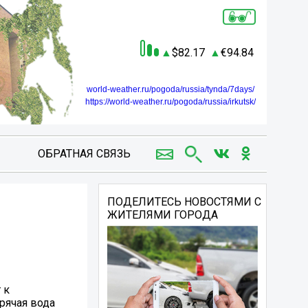
82.17
94.84
world-weather.ru/pogoda/russia/tynda/7days/
https://world-weather.ru/pogoda/russia/irkutsk/
ОБРАТНАЯ СВЯЗЬ
ПОДЕЛИТЕСЬ НОВОСТЯМИ С
ЖИТЕЛЯМИ ГОРОДА
 к
рячая вода