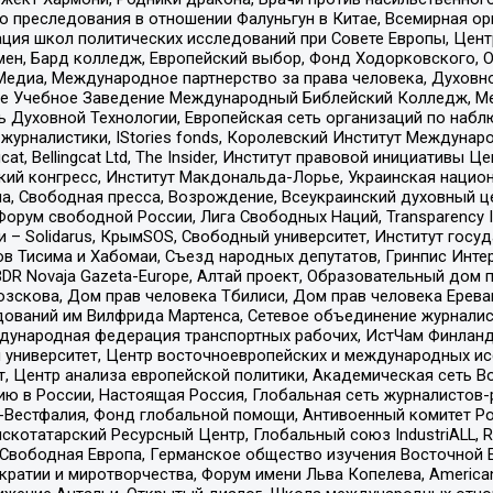
ию преследования в отношении Фалуньгун в Китае, Всемирная о
ация школ политических исследований при Совете Европы, Цен
мен, Бард колледж, Европейский выбор, Фонд Ходорковского,
едиа, Международное партнерство за права человека, Духовно
ое Учебное Заведение Международный Библейский Колледж, М
ь Духовной Технологии, Европейская сеть организаций по наб
урналистики, IStories fonds, Королевский Институт Между
gcat, Bellingcat Ltd, The Insider, Институт правовой инициатив
инский конгресс, Институт Макдональда-Лорье, Украинская нац
, Свободная пресса, Возрождение, Всеукраинский духовный цен
орум свободной России, Лига Свободных Наций, Transparеncy I
– Solidarus, КрымSOS, Свободный университет, Институт госу
в Тисима и Хабомаи, Съезд народных депутатов, Гринпис Инте
DR Novaja Gazeta-Europe, Алтай проект, Образовательный дом 
зскова, Дом прав человека Тбилиси, Дом прав человека Ерева
едований им Вилфрида Мартенса, Сетевое объединение журнали
Международная федерация транспортных рабочих, ИстЧам Финлан
й университет, Центр восточноевропейских и международных и
, Центр анализа европейской политики, Академическая сеть Во
ю в России, Настоящая Россия, Глобальная сеть журналистов
естфалия, Фонд глобальной помощи, Антивоенный комитет России,
татарский Ресурсный Центр, Глобальный союз IndustriALL, Russi
 Свободная Европа, Германское общество изучения Восточной 
и и миротворчества, Форум имени Льва Копелева, American Counci