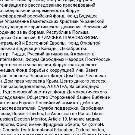
рганизация по расследованию преследований
тр либеральной современности, Форум
 Оксфордский российский фонд, Фонд Будущее
е Управление Евангельских Христиан Украинской
еждународное христианское движение, Всемирный
людению за выборами, Республика Польша,
народных Отношений, КРИМСЬКА ПРАВОЗАХИСНА
ы Центральной и Восточной Европы, Фонд Открытой
иональная федерация Канады, Декабристы,
тр , Риддл, Русский антивоенный комитет в
nternational, Форум Свободных Народов ПостРоссии,
дарственного управления, Форум гражданского
рнешнл, Фонд борьбы с коррупцией Инк, Завет
прав человека Чернигов, Фонд Дом Прав Человека,
н, Дом прав человека Крым, Центр дикого лосося,
стов расследователей, АЛЛАТРА, За свободную
д, Гудзоновский институт, Фонд Демократического
сследований, Общество Сторожевой башни, Библии и
сточная Европа, Российский комитет действия,
-расследователей, Служба поддержки, Свободная
 Russie-Libertes, La Asocicion de Rusos Libres,
an Election Monitor, Article 19, Мнение медиа,
Европы, Фонд имени Фридриха Эберта, XZ gGmbH,
ls for International Education, Cultural Vistas,