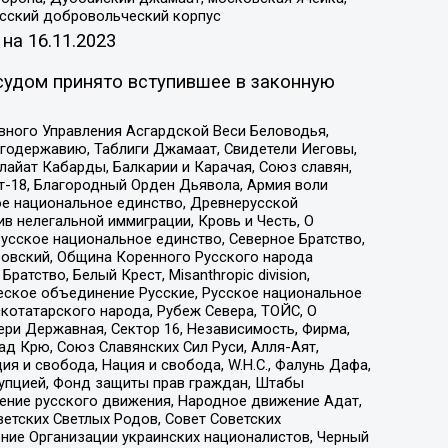
усский добровольческий корпус
 на
16.11.2023
судом принято вступившее в законную
вного Управления Асгардской Веси Беловодья,
годержавию, Таблиги Джамаат, Свидетели Иеговы,
айат Кабарды, Балкарии и Карачая, Союз славян,
т-18, Благородный Орден Дьявола, Армия воли
ое национальное единство, Древнерусской
 нелегальной иммиграции, Кровь и Честь, О
усское национальное единство, Северное Братство,
ровский, Община Коренного Русского народа
атство, Белый Крест, Misanthropic division,
еское объединение Русские, Русское национальное
котатарского народа, Рубеж Севера, ТОЙС, О
ри Державная, Сектор 16, Независимость, Фирма,
д Крю, Союз Славянских Сил Руси, Алля-Аят,
я и свобода, Нация и свобода, W.H.С., Фалунь Дафа,
рупцией, Фонд защиты прав граждан, Штабы
ение русского движения, Народное движение Адат,
етских Светлых Родов, Совет Советских
ение Организации украинских националистов, Черный