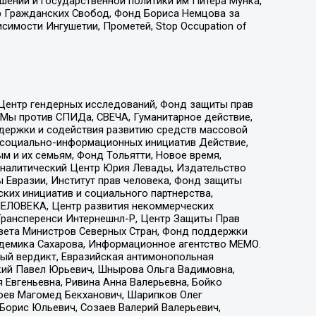
ошений и государственной политики им Питера Мунка,
 Гражданских Свобод, Фонд Бориса Немцова за
имости Ингушетии, Прометей, Stop Occupation of
 Центр гендерных исследований, Фонд защиты прав
 Мы против СПИДа, СВЕЧА, Гуманитарное действие,
ддержки и содействия развитию средств массовой
р социально-информационных инициатив Действие,
 и их семьям, Фонд Тольятти, Новое время,
, Аналитический Центр Юрия Левады, Издательство
 Евразии, Институт прав человека, Фонд защиты
ких инициатив и социального партнерства,
ЕЛОВЕКА, Центр развития некоммерческих
 Трансперенси Интернешнл-Р, Центр Защиты Прав
овета Министров Северных Стран, Фонд поддержки
адемика Сахарова, Информационное агентство МЕМО.
ый вердикт, Евразийская антимонопольная
кий Павел Юрьевич, Шнырова Ольга Вадимовна,
 Евгеньевна, Ривина Анна Валерьевна, Бойко
хоев Магомед Бекханович, Шарипков Олег
Борис Юльевич, Созаев Валерий Валерьевич,