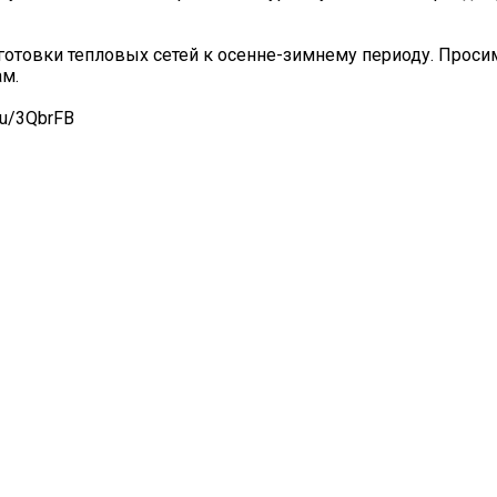
отовки тепловых сетей к осенне-зимнему периоду. Проси
м.
ru/3QbrFB