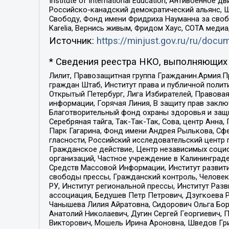
Institute of International Education, Антивоенн
Российско-канадский демократический альянс, 
Свободу, Фонд имени Фридриха Науманна за свобо
Karelia, Вернись живым, Фридом Хаус, СОТА меди
Источник:
https://minjust.gov.ru/ru/doc
* Сведения реестра НКО, выполняющих 
Лилит, Правозащитная группа Гражданин.Армия.П
граждан Штаб, Институт права и публичной поли
Открытый Петербург, Лига Избирателей, Правова
информации, Горячая Линия, В защиту прав закл
Благотворительный фонд охраны здоровья и защи
Серебряная тайга, Так-Так-Так, Сова, центр Анн
Парк Гагарина, Фонд имени Андрея Рылькова, Сф
гласности, Российский исследовательский центр 
Гражданское действие, Центр независимых соци
организаций, Частное учреждение в Калининград
Средств Массовой Информации, Институт развити
свободы прессы, Гражданский контроль, Человек
РУ, Институт региональной прессы, Институт Ра
ассоциация, Бедушев Петр Петрович, Дзугкоева 
Чанышева Лилия Айратовна, Сидорович Ольга Бори
Анатолий Николаевич, Дугин Сергей Георгиевич, 
Викторович, Мошель Ирина Ароновна, Шведов Гри