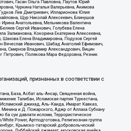
тович, Гасан Ольга Павловна, Паутов Юрий
ровна, Чуркина Наталья Валерьевна, Акимова
 Гудков Лев Дмитриевич, Илларионова Юлия
ихайловна, Щур Николай Алексеевич, Блинушов
е Ирина Анатольевна, Мельникова Валентина
Беляев Сергей Иванович, Голубева Елена
ила Залмановна, Кокорина Екатерина Алексеевна,
, Шахова Елена Владимировна, Подузов Сергей
ин Вячеслав Иванович, Шабад Анатолий Ефимович,
вна, Смирнов Владимир Александрович, Вицин
ег Петрович, Полякова Мара Федоровна, Резник
ганизаций, признанных в соответствии с
на, База, Асбат аль-Ансар, Священная война,
ижение Талибан, Исламская партия Туркестана,
Исламский джихад, Аль-Каида, Имарат Кавказ,
 Минина и Д. Пожарского, Аджр от Аллаха Субхану
о ба суи давлати исломи, Террористическое
/White Power, Артподготовка, Религиозная группа
Оренбург, Крымско-татарский добровольческий
орона, Дуббайский джамаат, московская ячейка,