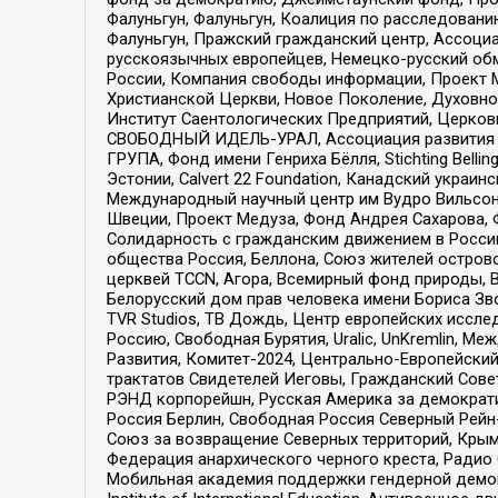
Фалуньгун, Фалуньгун, Коалиция по расследован
Фалуньгун, Пражский гражданский центр, Ассоци
русскоязычных европейцев, Немецко-русский об
России, Компания свободы информации, Проект М
Христианской Церкви, Новое Поколение, Духовн
Институт Саентологических Предприятий, Церков
СВОБОДНЫЙ ИДЕЛЬ-УРАЛ, Ассоциация развития ж
ГРУПА, Фонд имени Генриха Бёлля, Stichting Bellin
Эстонии, Calvert 22 Foundation, Канадский укра
Международный научный центр им Вудро Вильсона
Швеции, Проект Медуза, Фонд Андрея Сахарова, Ф
Солидарность с гражданским движением в России 
общества Россия, Беллона, Союз жителей острово
церквей TCCN, Агора, Всемирный фонд природы, B
Белорусский дом прав человека имени Бориса Зво
TVR Studios, ТВ Дождь, Центр европейских иссл
Россию, Свободная Бурятия, Uralic, UnKremlin, 
Развития, Комитет-2024, Центрально-Европейски
трактатов Свидетелей Иеговы, Гражданский Совет
РЭНД корпорейшн, Русская Америка за демократи
Россия Берлин, Свободная Россия Северный Рейн-В
Союз за возвращение Северных территорий, Крымско
Федерация анархического черного креста, Радио
Мобильная академия поддержки гендерной демократи