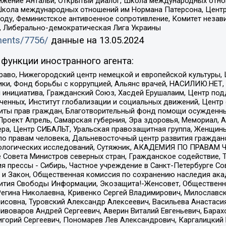
ое движение Антальи, Открытый диалог, Школа международных отн
Школа международных отношений им Нормана Патерсона, Центр
ду, Феминистское антивоенное сопротивление, Комитет независ
а, Либерально-демократическая Лига Украины
uments/7756/
данные на
13.05.2024
функции иностранного агента:
раво, Нижегородский центр немецкой и европейской культуры,
тики, Фонд борьбы с коррупцией, Альянс врачей, НАСИЛИЮ.НЕТ,
я инициатива, Гражданский Союз, Хасдей Ерушалаим, Центр по
юченных, Институт глобализации и социальных движений, Цент
ты прав граждан, Благотворительный фонд помощи осужденным
а, Проект Апрель, Самарская губерния, Эра здоровья, Мемориал
ера, Центр СИБАЛЬТ, Уральская правозащитная группа, Женщины
по правам человека, Дальневосточный центр развития гражданс
ологических исследований, Сутяжник, АКАДЕМИЯ ПО ПРАВАМ Ч
е Совета Министров северных стран, Гражданское содействие,
я прессы - Сибирь, Частное учреждение в Санкт-Петербурге С
 и Закон, Общественная комиссия по сохранению наследия ак
звития Свободы Информации, Экозащита!-Женсовет, Общественн
Регина Николаевна, Кривенко Сергей Владимирович, Милославс
совна, Туровский Александр Алексеевич, Васильева Анастасия
Пивоваров Андрей Сергеевич, Аверин Виталий Евгеньевич, Бара
горий Сергеевич, Пономарев Лев Александрович, Каргалицкий 