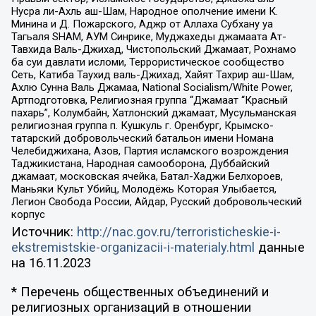
Нусра ли-Ахль аш-Шам, Народное ополчение имени К.
Минина и Д. Пожарского, Аджр от Аллаха Субхану уа
Тагьаля SHAM, АУМ Синрике, Муджахеды джамаата Ат-
Тавхида Валь-Джихад, Чистопольский Джамаат, Рохнамо
ба суи давлати исломи, Террористическое сообщество
Сеть, Катиба Таухид валь-Джихад, Хайят Тахрир аш-Шам,
Ахлю Сунна Валь Джамаа, National Socialism/White Power,
Артподготовка, Религиозная группа “Джамаат “Красный
пахарь”, Колумбайн, Хатлонский джамаат, Мусульманская
религиозная группа п. Кушкуль г. Оренбург, Крымско-
татарский добровольческий батальон имени Номана
Челебиджихана, Азов, Партия исламского возрождения
Таджикистана, Народная самооборона, Дуббайский
джамаат, московская ячейка, Батал-Хаджи Белхороев,
Маньяки Культ Убийц, Молодёжь Которая Улыбается,
Легион Свобода России, Айдар, Русский добровольческий
корпус
Источник:
http://nac.gov.ru/terroristicheskie-i-
ekstremistskie-organizacii-i-materialy.html
данные
на
16.11.2023
* Перечень общественных объединений и
религиозных организаций в отношении