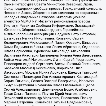
Институт развития прессы - Сибирь, Частное учреждение в
Санкт-Петербурге Совета Министров Северных Стран,
Фонд поддержки свободы прессы, Гражданский контроль,
Человек и Закон, Общественная комиссия по сохранению
наследия академика Сахарова, Информационное
агентство МЕМО. РУ, Институт региональной прессы,
Институт Развития Свободы Информации, Экозащита!-
Женсовет, Общественный вердикт, Евразийская
антимонопольная ассоциация, Бедушев Петр Петрович,
Дзугкоева Регина Николаевна, Кривенко Сергей
Владимирович, Милославский Павел Юрьевич, Шнырова
Ольга Вадимовна, Чанышева Лилия Айратовна, Сидорович
Ольга Борисовна, Туровский Александр Алексеевич,
Васильева Анастасия Евгеньевна, Ривина Анна Валерьевна,
Бойко Анатолий Николаевич, Дугин Сергей Георгиевич,
Пивоваров Андрей Сергеевич, Аверин Виталий Евгеньевич,
Барахоев Магомед Бекханович, Шарипков Олег
Викторович, Мошель Ирина Ароновна, Шведов Григорий
Сергеевич, Пономарев Лев Александрович, Каргалицкий
Борис Юльевич, Созаев Валерий Валерьевич, Исламов
Тимур Рифгатович, Романова Ольга Евгеньевна, Щаров
Сергей Алексадрович, Цирульников Борис Альбертович,
Гасан Ольга Павловна, Паутов Юрий Анатольевич,
Верховский Александр Маркович, Пислакова-Паркер
Марина Петровна, Кочеткова Татьяна Владимировна,