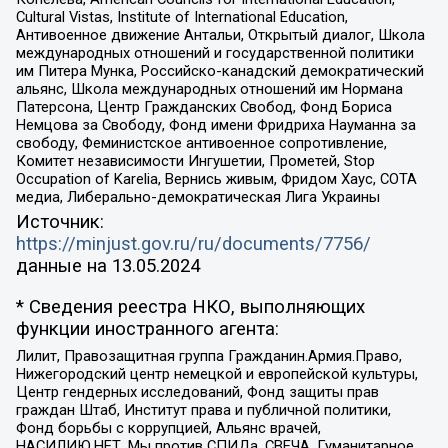
Cultural Vistas, Institute of International Education,
Антивоенное движение Антальи, Открытый диалог, Школа
международных отношений и государственной политики
им Питера Мунка, Российско-канадский демократический
альянс, Школа международных отношений им Нормана
Патерсона, Центр Гражданских Свобод, Фонд Бориса
Немцова за Свободу, Фонд имени Фридриха Науманна за
свободу, Феминистское антивоенное сопротивление,
Комитет независимости Ингушетии, Прометей, Stop
Occupation of Karelia, Вернись живым, Фридом Хаус, СОТА
медиа, Либерально-демократическая Лига Украины
Источник:
https://minjust.gov.ru/ru/documents/7756/
данные на
13.05.2024
* Сведения реестра НКО, выполняющих
функции иностранного агента:
Лилит, Правозащитная группа Гражданин.Армия.Право,
Нижегородский центр немецкой и европейской культуры,
Центр гендерных исследований, Фонд защиты прав
граждан Штаб, Институт права и публичной политики,
Фонд борьбы с коррупцией, Альянс врачей,
НАСИЛИЮ.НЕТ, Мы против СПИДа, СВЕЧА, Гуманитарное