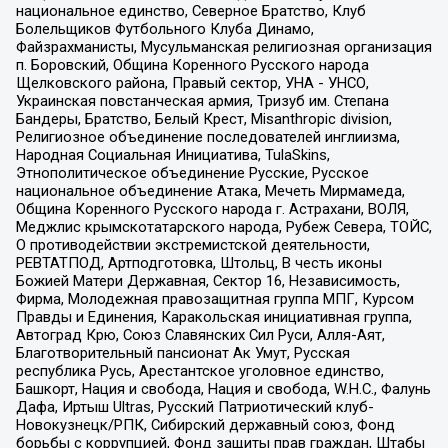
национальное единство, Северное Братство, Клуб
Болельщиков Футбольного Клуба Динамо,
Файзрахманисты, Мусульманская религиозная организация
п. Боровский, Община Коренного Русского народа
Щелковского района, Правый сектор, УНА - УНСО,
Украинская повстанческая армия, Тризуб им. Степана
Бандеры, Братство, Белый Крест, Misanthropic division,
Религиозное объединение последователей инглиизма,
Народная Социальная Инициатива, TulaSkins,
Этнополитическое объединение Русские, Русское
национальное объединение Атака, Мечеть Мирмамеда,
Община Коренного Русского народа г. Астрахани, ВОЛЯ,
Меджлис крымскотатарского народа, Рубеж Севера, ТОЙС,
О противодействии экстремистской деятельности,
РЕВТАТПОД, Артподготовка, Штольц, В честь иконы
Божией Матери Державная, Сектор 16, Независимость,
Фирма, Молодежная правозащитная группа МПГ, Курсом
Правды и Единения, Каракольская инициативная группа,
Автоград Крю, Союз Славянских Сил Руси, Алля-Аят,
Благотворительный пансионат Ак Умут, Русская
республика Русь, Арестантское уголовное единство,
Башкорт, Нация и свобода, Нация и свобода, W.H.С., Фалунь
Дафа, Иртыш Ultras, Русский Патриотический клуб-
Новокузнецк/РПК, Сибирский державный союз, Фонд
борьбы с коррупцией, Фонд защиты прав граждан, Штабы