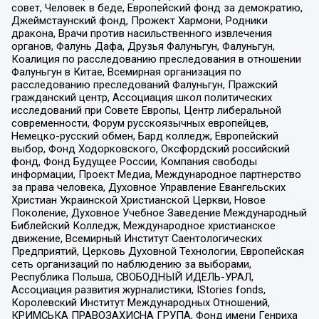
совет, Человек в беде, Европейский фонд за демократию,
Джеймстаунский фонд, Прожект Хармони, Родники
дракона, Врачи против насильственного извлечения
органов, Фалунь Дафа, Друзья Фалуньгун, Фалуньгун,
Коалиция по расследованию преследования в отношении
Фалуньгун в Китае, Всемирная организация по
расследованию преследований Фалуньгун, Пражский
гражданский центр, Ассоциация школ политических
исследований при Совете Европы, Центр либеральной
современности, Форум русскоязычных европейцев,
Немецко-русский обмен, Бард колледж, Европейский
выбор, Фонд Ходорковского, Оксфордский российский
фонд, Фонд Будущее России, Компания свободы
информации, Проект Медиа, Международное партнерство
за права человека, Духовное Управление Евангельских
Христиан Украинской Христианской Церкви, Новое
Поколение, Духовное Учебное Заведение Международный
Библейский Колледж, Международное христианское
движение, Всемирный Институт Саентологических
Предприятий, Церковь Духовной Технологии, Европейская
сеть организаций по наблюдению за выборами,
Республика Польша, СВОБОДНЫЙ ИДЕЛЬ-УРАЛ,
Ассоциация развития журналистики, IStories fonds,
Королевский Институт Международных Отношений,
КРИМСЬКА ПРАВОЗАХИСНА ГРУПА, Фонд имени Генриха