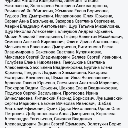
Чуркина Наталья Валерьевна, Акимова Татьяна
Николаевна, Золотарева Екатерина Александровна,
Рачинский Ян Збигневич, Жемкова Елена Борисовна,
Гудков Лев Дмитриевич, Илларионова Юлия Юрьевна,
Саранг Анна Васильевна, Захарова Светлана Сергеевна,
Аверин Владимир Анатольевич, Щур Татьяна Михайловна,
Щур Николай Алексеевич, Блинушов Андрей Юрьевич,
Мосин Алексей Геннадьевич, Гефтер Валентин Михайлович,
Симонов Алексей Кириллович, Флиге Ирина Анатольевна,
Мельникова Валентина Дмитриевна, Вититинова Елена
Владимировна, Баженова Светлана Куприяновна,
Максимов Сергей Владимирович, Беляев Сергей Иванович,
Голубева Елена Николаевна, Ганнушкина Светлана
Алексеевна, Закс Елена Владимировна, Буртина Елена
Юрьевна, Гендель Людмила Залмановна, Кокорина
Екатерина Алексеевна, Шуманов Илья Вячеславович,
Арапова Галина Юрьевна, Свечников Анатолий Мариевич,
Прохоров Вадим Юрьевич, Шахова Елена Владимировна,
Подузов Сергей Васильевич, Протасова Ирина
Вячеславовна, Литинский Леонид Борисович, Лукашевский
Сергей Маркович, Бахмин Вячеслав Иванович, Шабад
Анатолий Ефимович, Сухих Дарья Николаевна, Орлов Олег
Петрович, Добровольская Анна Дмитриевна, Королева
Александра Евгеньевна, Смирнов Владимир
Александрович, Вицин Сергей Ефимович, Золотухин Борис