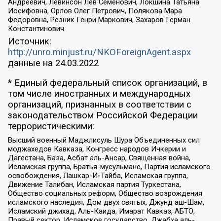
Андреевич, Левинсон Лев Семенович, Локшина Татьяна
Иосифовна, Орлов Олег Петрович, Полякова Мара
Федоровна, Резник Генри Маркович, Захаров Герман
Константинович
Источник:
http://unro.minjust.ru/NKOForeignAgent.aspx
данные на
24.03.2022
* Единый федеральный список организаций, в
том числе иностранных и международных
организаций, признанных в соответствии с
законодательством Российской Федерации
террористическими:
Высший военный Маджлисуль Шура Объединенных сил
моджахедов Кавказа, Конгресс народов Ичкерии и
Дагестана, База, Асбат аль-Ансар, Священная война,
Исламская группа, Братья-мусульмане, Партия исламского
освобождения, Лашкар-И-Тайба, Исламская группа,
Движение Талибан, Исламская партия Туркестана,
Общество социальных реформ, Общество возрождения
исламского наследия, Дом двух святых, Джунд аш-Шам,
Исламский джихад, Аль-Каида, Имарат Кавказ, АБТО,
Правый сектор, Исламское государство, Джабха аль-