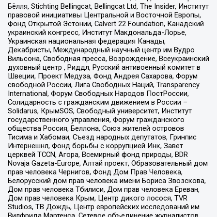
Бёлля, Stichting Bellingcat, Bellingcat Ltd, The Insider, Институт
правовой инициативы Центральной и Восточной Европы,
Фонд Открытой Эстонии, Calvert 22 Foundation, Канадский
украинский конгресс, Институт Макдональда-Лорье,
Украинская национальная федерация Канады,
Декабристы, Международный научный центр им Вудро
Вильсона, Свободная пресса, Возрождение, Всеукраинский
духовный центр , Риддл, Русский антивоенный комитет в
Швеции, Проект Медуза, Фонд Андрея Сахарова, Форум
свободной России, Лига Свободных Наций, Transparеncy
International, Форум Свободных Народов ПостРоссии,
Солидарность с гражданским движением в России –
Solidarus, КрымSOS, Свободный университет, Институт
государственного управления, Форум гражданского
общества Россия, Беллона, Союз жителей островов
Тисима и Хабомаи, Съезд народных депутатов, Гринпис
Интернешнл, Фонд борьбы с коррупцией Инк, Завет
церквей TCCN, Агора, Всемирный фонд природы, BDR
Novaja Gazeta-Europe, Алтай проект, Образовательный дом
прав человека Чернигов, Фонд Дом Прав Человека,
Белорусский дом прав человека имени Бориса Звозскова,
Дом прав человека Тбилиси, Дом прав человека Ереван,
Дом прав человека Крым, Центр дикого лосося, TVR
Studios, ТВ Дождь, Центр европейских исследований им
Вилфрида Мартенса, Сетевое объединение журналистов