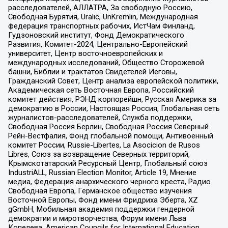
расследователей, АЛЛАТРА, За свободную Россию,
Свободная Бурятия, Uralic, UnKremlin, Международная
федерация транспортных рабочих, ИстЧам Финланд,
Гудзоновский институт, Фонд Демократического
Развития, Комитет-2024, Центрально-Европейский
университет, Центр восточноевропейских и
международных исследований, Общество Сторожевой
башни, Библии и трактатов Свидетелей Иеговы,
Гражданский Совет, Центр анализа европейской политики,
Академическая сеть Восточная Европа, Российский
комитет действия, РЭНД корпорейшн, Русская Америка за
демократию в России, Настоящая Россия, Глобальная сеть
журналистов-расследователей, Служба поддержки,
Свободная Россия Берлин, Свободная Россия Северный
Рейн-Вестфалия, Фонд глобальной помощи, Антивоенный
комитет России, Russie-Libertes, La Asocicion de Rusos
Libres, Союз за возвращение Северных территорий,
Крымскотатарский Ресурсный Центр, Глобальный союз
IndustriALL, Russian Election Monitor, Article 19, Мнение
медиа, Федерация анархического черного креста, Радио
Свободная Европа, Германское общество изучения
Восточной Европы, Фонд имени Фридриха Эберта, XZ
gGmbH, Мобильная академия поддержки гендерной
демократии и миротворчества, Форум имени Льва
Копелева, American Councils for International Education,