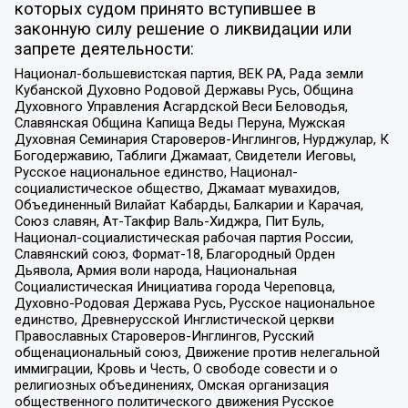
которых судом принято вступившее в
законную силу решение о ликвидации или
запрете деятельности:
Национал-большевистская партия, ВЕК РА, Рада земли
Кубанской Духовно Родовой Державы Русь, Община
Духовного Управления Асгардской Веси Беловодья,
Славянская Община Капища Веды Перуна, Мужская
Духовная Семинария Староверов-Инглингов, Нурджулар, К
Богодержавию, Таблиги Джамаат, Свидетели Иеговы,
Русское национальное единство, Национал-
социалистическое общество, Джамаат мувахидов,
Объединенный Вилайат Кабарды, Балкарии и Карачая,
Союз славян, Ат-Такфир Валь-Хиджра, Пит Буль,
Национал-социалистическая рабочая партия России,
Славянский союз, Формат-18, Благородный Орден
Дьявола, Армия воли народа, Национальная
Социалистическая Инициатива города Череповца,
Духовно-Родовая Держава Русь, Русское национальное
единство, Древнерусской Инглистической церкви
Православных Староверов-Инглингов, Русский
общенациональный союз, Движение против нелегальной
иммиграции, Кровь и Честь, О свободе совести и о
религиозных объединениях, Омская организация
общественного политического движения Русское