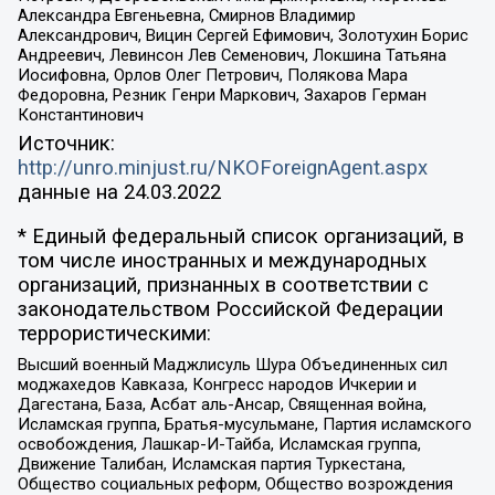
Александра Евгеньевна, Смирнов Владимир
Александрович, Вицин Сергей Ефимович, Золотухин Борис
Андреевич, Левинсон Лев Семенович, Локшина Татьяна
Иосифовна, Орлов Олег Петрович, Полякова Мара
Федоровна, Резник Генри Маркович, Захаров Герман
Константинович
Источник:
http://unro.minjust.ru/NKOForeignAgent.aspx
данные на
24.03.2022
* Единый федеральный список организаций, в
том числе иностранных и международных
организаций, признанных в соответствии с
законодательством Российской Федерации
террористическими:
Высший военный Маджлисуль Шура Объединенных сил
моджахедов Кавказа, Конгресс народов Ичкерии и
Дагестана, База, Асбат аль-Ансар, Священная война,
Исламская группа, Братья-мусульмане, Партия исламского
освобождения, Лашкар-И-Тайба, Исламская группа,
Движение Талибан, Исламская партия Туркестана,
Общество социальных реформ, Общество возрождения