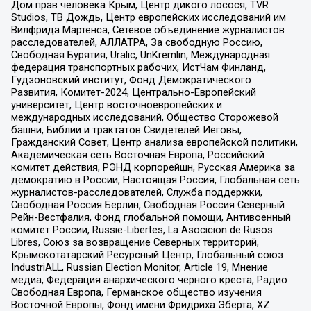
Дом прав человека Крым, Центр дикого лосося, TVR
Studios, ТВ Дождь, Центр европейских исследований им
Вилфрида Мартенса, Сетевое объединение журналистов
расследователей, АЛЛАТРА, За свободную Россию,
Свободная Бурятия, Uralic, UnKremlin, Международная
федерация транспортных рабочих, ИстЧам Финланд,
Гудзоновский институт, Фонд Демократического
Развития, Комитет-2024, Центрально-Европейский
университет, Центр восточноевропейских и
международных исследований, Общество Сторожевой
башни, Библии и трактатов Свидетелей Иеговы,
Гражданский Совет, Центр анализа европейской политики,
Академическая сеть Восточная Европа, Российский
комитет действия, РЭНД корпорейшн, Русская Америка за
демократию в России, Настоящая Россия, Глобальная сеть
журналистов-расследователей, Служба поддержки,
Свободная Россия Берлин, Свободная Россия Северный
Рейн-Вестфалия, Фонд глобальной помощи, Антивоенный
комитет России, Russie-Libertes, La Asocicion de Rusos
Libres, Союз за возвращение Северных территорий,
Крымскотатарский Ресурсный Центр, Глобальный союз
IndustriALL, Russian Election Monitor, Article 19, Мнение
медиа, Федерация анархического черного креста, Радио
Свободная Европа, Германское общество изучения
Восточной Европы, Фонд имени Фридриха Эберта, XZ