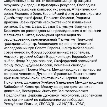
Соединенных Штатов, Тихоокеанский центр защиты
окружающей среды и природных ресурсов, Свободная
Россия, Всемирный конгресс украинцев, Атлантический
совет, Человек в беде, Европейский фонд за демократию,
Джеймстаунский фонд, Прожект Хармони, Родники
дракона, Врачи против насильственного извлечения
органов, Фалунь Дафа, Друзья Фалуньгун, Фалуньгун,
Коалиция по расследованию преследования в отношении
Фалуньгун в Китае, Всемирная организация по
расследованию преследований Фалуньгун, Пражский
гражданский центр, Ассоциация школ политических
исследований при Совете Европы, Центр либеральной
современности, Форум русскоязычных европейцев,
Немецко-русский обмен, Бард колледж, Европейский
выбор, Фонд Ходорковского, Оксфордский российский
фонд, Фонд Будущее России, Компания свободы
информации, Проект Медиа, Международное партнерство
за права человека, Духовное Управление Евангельских
Христиан Украинской Христианской Церкви, Новое
Поколение, Духовное Учебное Заведение Международный
Библейский Колледж, Международное христианское
движение, Всемирный Институт Саентологических
Предприятий, Церковь Духовной Технологии, Европейская
сеть организаций по наблюдению за выборами,
Республика Польша, СВОБОДНЫЙ ИДЕЛЬ-УРАЛ,