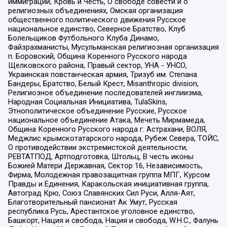
иммиграции, Кровь и Честь, О свободе совести и о
религиозных объединениях, Омская организация
общественного политического движения Русское
национальное единство, Северное Братство, Клуб
Болельщиков Футбольного Клуба Динамо,
Файзрахманисты, Мусульманская религиозная организация
п. Боровский, Община Коренного Русского народа
Щелковского района, Правый сектор, УНА - УНСО,
Украинская повстанческая армия, Тризуб им. Степана
Бандеры, Братство, Белый Крест, Misanthropic division,
Религиозное объединение последователей инглиизма,
Народная Социальная Инициатива, TulaSkins,
Этнополитическое объединение Русские, Русское
национальное объединение Атака, Мечеть Мирмамеда,
Община Коренного Русского народа г. Астрахани, ВОЛЯ,
Меджлис крымскотатарского народа, Рубеж Севера, ТОЙС,
О противодействии экстремистской деятельности,
РЕВТАТПОД, Артподготовка, Штольц, В честь иконы
Божией Матери Державная, Сектор 16, Независимость,
Фирма, Молодежная правозащитная группа МПГ, Курсом
Правды и Единения, Каракольская инициативная группа,
Автоград Крю, Союз Славянских Сил Руси, Алля-Аят,
Благотворительный пансионат Ак Умут, Русская
республика Русь, Арестантское уголовное единство,
Башкорт, Нация и свобода, Нация и свобода, W.H.С., Фалунь