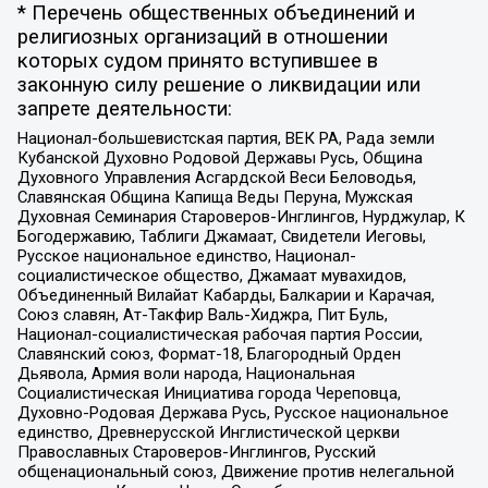
* Перечень общественных объединений и
религиозных организаций в отношении
которых судом принято вступившее в
законную силу решение о ликвидации или
запрете деятельности:
Национал-большевистская партия, ВЕК РА, Рада земли
Кубанской Духовно Родовой Державы Русь, Община
Духовного Управления Асгардской Веси Беловодья,
Славянская Община Капища Веды Перуна, Мужская
Духовная Семинария Староверов-Инглингов, Нурджулар, К
Богодержавию, Таблиги Джамаат, Свидетели Иеговы,
Русское национальное единство, Национал-
социалистическое общество, Джамаат мувахидов,
Объединенный Вилайат Кабарды, Балкарии и Карачая,
Союз славян, Ат-Такфир Валь-Хиджра, Пит Буль,
Национал-социалистическая рабочая партия России,
Славянский союз, Формат-18, Благородный Орден
Дьявола, Армия воли народа, Национальная
Социалистическая Инициатива города Череповца,
Духовно-Родовая Держава Русь, Русское национальное
единство, Древнерусской Инглистической церкви
Православных Староверов-Инглингов, Русский
общенациональный союз, Движение против нелегальной