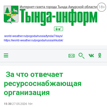
18+
world-weather.ru/pogoda/russia/tynda/7days/
https://world-weather.ru/pogoda/russia/irkutsk/
️ За что отвечает
ресурсоснабжающая
организация
15:30
27.05.2026 16+