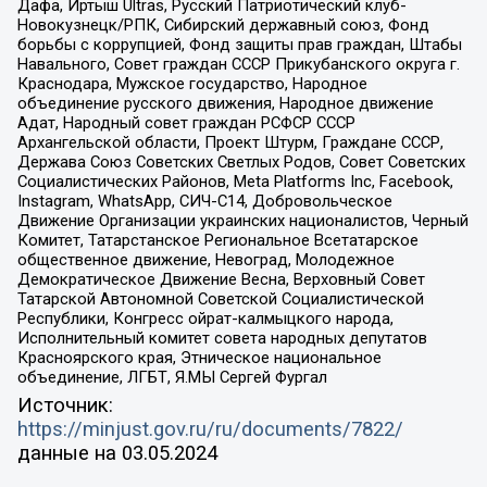
Дафа, Иртыш Ultras, Русский Патриотический клуб-
Новокузнецк/РПК, Сибирский державный союз, Фонд
борьбы с коррупцией, Фонд защиты прав граждан, Штабы
Навального, Совет граждан СССР Прикубанского округа г.
Краснодара, Мужское государство, Народное
объединение русского движения, Народное движение
Адат, Народный совет граждан РСФСР СССР
Архангельской области, Проект Штурм, Граждане СССР,
Держава Союз Советских Светлых Родов, Совет Советских
Социалистических Районов, Meta Platforms Inc, Facebook,
Instagram, WhatsApp, СИЧ-С14, Добровольческое
Движение Организации украинских националистов, Черный
Комитет, Татарстанское Региональное Всетатарское
общественное движение, Невоград, Молодежное
Демократическое Движение Весна, Верховный Совет
Татарской Автономной Советской Социалистической
Республики, Конгресс ойрат-калмыцкого народа,
Исполнительный комитет совета народных депутатов
Красноярского края, Этническое национальное
объединение, ЛГБТ, Я.МЫ Сергей Фургал
Источник:
https://minjust.gov.ru/ru/documents/7822/
данные на
03.05.2024