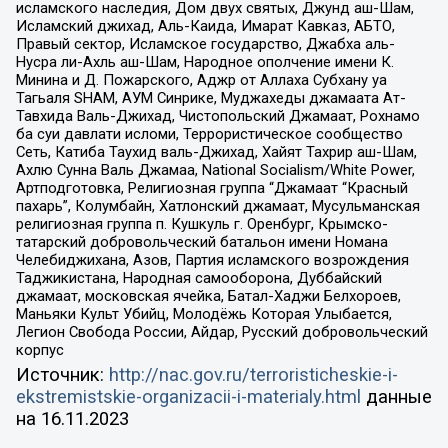
исламского наследия, Дом двух святых, Джунд аш-Шам,
Исламский джихад, Аль-Каида, Имарат Кавказ, АБТО,
Правый сектор, Исламское государство, Джабха аль-
Нусра ли-Ахль аш-Шам, Народное ополчение имени К.
Минина и Д. Пожарского, Аджр от Аллаха Субхану уа
Тагьаля SHAM, АУМ Синрике, Муджахеды джамаата Ат-
Тавхида Валь-Джихад, Чистопольский Джамаат, Рохнамо
ба суи давлати исломи, Террористическое сообщество
Сеть, Катиба Таухид валь-Джихад, Хайят Тахрир аш-Шам,
Ахлю Сунна Валь Джамаа, National Socialism/White Power,
Артподготовка, Религиозная группа “Джамаат “Красный
пахарь”, Колумбайн, Хатлонский джамаат, Мусульманская
религиозная группа п. Кушкуль г. Оренбург, Крымско-
татарский добровольческий батальон имени Номана
Челебиджихана, Азов, Партия исламского возрождения
Таджикистана, Народная самооборона, Дуббайский
джамаат, московская ячейка, Батал-Хаджи Белхороев,
Маньяки Культ Убийц, Молодёжь Которая Улыбается,
Легион Свобода России, Айдар, Русский добровольческий
корпус
Источник:
http://nac.gov.ru/terroristicheskie-i-
ekstremistskie-organizacii-i-materialy.html
данные
на
16.11.2023