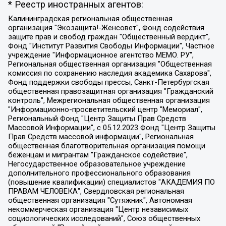
* Реестр иностранных агентов:
Калининградская региональная общественная организация "Экозащита!-Женсовет", Фонд содействия защите прав и свобод граждан "Общественный вердикт", Фонд "Институт Развития Свободы Информации", Частное учреждение "Информационное агентство МЕМО. РУ", Региональная общественная организация "Общественная комиссия по сохранению наследия академика Сахарова", Фонд поддержки свободы прессы, Санкт-Петербургская общественная правозащитная организация "Гражданский контроль", Межрегиональная общественная организация "Информационно-просветительский центр "Мемориал", Региональный Фонд "Центр Защиты Прав Средств Массовой Информации", с 05.12.2023 Фонд "Центр Защиты Прав Средств массовой информации", Региональная общественная благотворительная организация помощи беженцам и мигрантам "Гражданское содействие", Негосударственное образовательное учреждение дополнительного профессионального образования (повышение квалификации) специалистов "АКАДЕМИЯ ПО ПРАВАМ ЧЕЛОВЕКА", Свердловская региональная общественная организация "Сутяжник", Автономная некоммерческая организация "Центр независимых социологических исследований", Союз общественных объединений "Российский исследовательский центр по правам человека", Региональное общественное учреждение научно-информационный центр "МЕМОРИАЛ", Некоммерческая организация "Фонд защиты гласности", Автономная некоммерческая организация "Институт прав человека", Городская общественная организация "Екатеринбургское общество "МЕМОРИАЛ", Городская общественная организация "Рязанское историко-просветительское и правозащитное общество "Мемориал" (Рязанский Мемориал), Челябинский региональный орган общественной самодеятельности – женское общественное объединение "Женщины Евразии", Челябинский региональный орган общественной самодеятельности "Уральская правозащитная группа", Фонд содействия защите здоровья и социальной справедливости имени Андрея Рылькова, Автономная Некоммерческая Организация "Аналитический Центр Юрия Левады", Автономная некоммерческая организация социальной поддержки населения "Проект Апрель", Региональная общественная организация помощи женщинам и детям, находящимся в кризисной ситуации "Информационно-методический центр "Анна", Фонд содействия развитию массовых коммуникаций и правовому просвещению "Так-так-Так", Фонд содействия устойчивому развитию "Серебряная тайга", Свердловский региональный общественный фонд социальных проектов "Новое время", "Idel.Реалии", Кавказ.Реалии, Крым.Реалии, Телеканал Настоящее Время, Татаро-башкирская служба Радио Свобода (Azatliq Radiosi), Радио Свободная Европа/Радио Свобода (PCE/PC), "Сибирь.Реалии", "Фактограф", Благотворительный фонд помощи осужденным и их семьям, Автономная некоммерческая организация "Институт глобализации и социальных движений", Фонд "В защиту прав заключенных", Частное учреждение "Центр поддержки и содействия развитию средств массовой информации", Пензенский региональный общественный благотворительный фонд "Гражданский союз", "Север.Реалии", Некоммерческая организация Фонд "Правовая инициатива", Общество с ограниченной ответственностью "Радио Свободная Европа/Радио Свобода", Чешское информационное агентство "MEDIUM-ORIENT", Красноярская региональная общественная организация "Мы против СПИДа", Камалягин Денис Николаевич, Маркелов Сергей Евгеньевич, Пономарев Лев Александрович, Савицкая Людмила Алексеевна, Автономная некоммерческая организация "Центр по работе с проблемой насилия "НАСИЛИЮ.НЕТ", Межрегиональный профессиональный союз работников здравоохранения "Альянс врачей", Юридическое лицо, зарегистрированное в Латвийской Республике, SIA "Medusa Project" (регистрационный номер 40103797863, дата регистрации 10.06.2014), Некоммерческая организация "Фонд по борьбе с коррупцией", Автономная некоммерческая организация "Институт права и публичной политики", Баданин Роман Сергеевич, Гликин Максим Александрович, Железнова Мария Михайловна, Лукьянова Юлия Сергеевна, Маетная Елизавета Витальевна, Маняхин Петр Борисович, Чуракова Ольга Владимировна, Ярош Юлия Петровна, Юридическое лицо "The Insider SIA", зарегистрированное в Риге, Латвийская Республика (дата регистрации 26.06.2015), являющееся администратором доменного имени интернет-издания "The Insider SIA", https://theins.ru, Постернак Алексей Евгеньевич, Рубин Михаил Аркадьевич, Анин Роман Александрович, Юридическое лицо Istories fonds, зарегистрированное в Латвийской Республике (регистрационный номер 50008295751, дата регистрации 24.02.2020), Великовский Дмитрий Александрович, Долинина Ирина Николаевна, Мароховская Алеся Алексеевна, Шлейнов Роман Юрьевич, Шмагун Олеся Валентиновна, Общество с ограниченной ответственностью "Альтаир 2021", Общество с ограниченной ответственностью "Вега 2021", Общество с ограниченной ответственностью "Главный редактор 2021", Общество с ограниченной ответственностью "Ромашки монолит", Важенков Артем Валерьевич, Ивановская областная общественная организация "Центр гендерных исследований", Гурман Юрий Альбертович, Медиапроект "ОВД-Инфо", Егоров Владимир Владимирович, Жилинский Владимир Александрович, Общество с ограниченной ответственностью "ЗП", Иванова София Юрьевна, Карезина Инна Павловна, Кильтау Екатерина Викторовна, Петров Алексей Викторович, Пискунов Сергей Евгеньевич, Смирнов Сергей Сергеевич, Тихонов Михаил Сергеевич, Общество с ограниченной ответственностью "ЖУРНАЛИСТ-ИНОСТРАННЫЙ АГЕНТ", Арапова Галина Юрьевна, Вольтская Татьяна Анатольевна, Американская компания "Mason G.E.S. Anonymous Foundation" (США), являющаяся владельцем интернет-издания https://mnews.world/, Компания "Stichting Bellingcat", зарегистрированная в Нидерландах (дата регистрации 11.07.2018), Захаров Андрей Вячеславович, Клепиковская Екатерина Дмитриевна, Общество с ограниченной ответственностью "МЕМО", Перл Роман Александрович, Симонов Евгений Алексеевич, Соловьева Елена Анатольевна, Сотников Даниил Владимирович, Сурначева Елизавета Дмитриевна, Автономная некоммерческая организация по защите прав человека и информированию населения "Якутия – Наше Мнение", Общество с ограниченной ответственностью "Москоу диджитал медиа", с 26.01.2023 Общество с ограниченной ответственностью "Чайка Белые сады", Ветошкина Валерия Валерьевна, Заговора Максим Александрович, Межрегиональное общественное движение "Российская ЛГБТ - сеть", Оленичев Максим Владимирович, Павлов Иван Юрьевич, Скворцова Елена Сергеевна, Общество с ограниченной ответственностью "Как бы инагент", Кочетков Игорь Викторович, Общество с ограниченной ответственностью "Честные выборы", Еланчик Олег Александрович, Общество с ограниченной ответственностью "Нобелевский призыв", Гималова Регина Эмилевна, Григорьев Андрей Валерьевич, Григорьева Алина Александровна, Ассоциация по содействию защите прав призывников, альтернативнослужащих и военнослужащих "Правозащитная группа "Гражданин.Армия.Право", Хисамова Регина Фаритовна, Автономная некоммерческая организация по реализации социально-правовых программ "Лилит", Дальневосточное общественное движение "Маяк", Санкт-Петербургская ЛГБТ-инициативная группа "Выход", Инициативная группа ЛГБТ+ "Реверс", Алексеев Андрей Викторович, Бекбулатова Таисия Львовна, Беляев Иван Михайлович, Владыкина Елена Сергеевна, Гельман Марат Александрович, Никульшина Вероника Юрьевна, Толоконникова Надежда Андреевна, Шендерович Виктор Анатольевич, Общество с ограниченной ответственностью "Данное сообщение", Общество с ограниченной ответственностью Издательский дом "Новая глава", Айнбиндер Александра Александровна, Московский комьюнити-центр для ЛГБТ+инициатив, Благотворительный фонд развития филантропии, Deutsche Welle (Германия, Kurt-Schumacher-Strasse 3, 53113 Bonn), Борзунова Мария Михайловна, Воробьев Виктор Викторович, Голубева Анна Львовна, Константинова Алла Михайловна, Малкова Ирина Владимировна, Мурадов Мурад Абдулгалимович, Осетинская Елизавета Николаевна, Понасенков Евгений Николаевич, Ганапольский Матвей Юрьевич, Киселев Евгений Алексеевич, Борухович Ирина Григорьевна, Дремин Иван Тимофеевич, Дубровский Дмитрий Викторович, Красноярская региональная общественная организация поддержки и развития альтернативных образовательных технологий и межкультурных коммуникаций "ИНТЕРРА", Маяковская Екатерина Алексеевна, Фейгин Марк Захарович, Филимонов Андрей Викторович, Дзугкоева Регина Николаевна, Доброхотов Роман Александрович, Дудь Юрий Александрович, Елкин Сергей Владимирович, Кругликов Кирилл Игоревич, Сабунаева Мария Леонидовна, Семенов Алексей Владимирович, Шаинян Карен Багратович, Шульман Екатерина Михайловна, Асафьев Артур Валерьевич, Вахштайн Виктор Семенович, Венедиктов Алексей Алексеевич, Лушникова Екатерина Евгеньевна, Волков Леонид Михайлович, Невзоров Александр Глебович, Пархоменко Сергей Борисович, Сироткин Ярослав Николаевич, Кара-Мурза Владимир Владимирович, Баранова Наталья Владимировна, Гозман Леонид Яковлевич, Кагарлицкий Борис Юльевич, Климарев Михаил Валерьевич, Милов Владимир Станиславович, Автономная некоммерческая организация Краснодарский центр современного искусства "Типография", Моргенштерн Алишер Тагирович, Соболь Любовь Эдуардовна, Общество с ограниченной ответственностью "ЛИЗА НОРМ", Каспаров Гарри Кимович, Ходорковский Михаил Борисович, Общество с ограниченной ответственностью "Апрельские тезисы", Данилович Ирина Брониславовна, Кашин Олег Владимирович, Петров Николай Владимирович, Пивоваров Алексей Владимирович, Соколов Михаил Владимирович, Цветкова Юлия Владимировна, Чичваркин Евгений Александрович, Комитет против пыток/Команда против пыток, Общество с ограниченной ответственностью "Первый научный", Общество с ограниченной ответственностью "Вертолет и ко", Белоцерковская Вероника Борисовна, Кац Максим Евгеньевич, Лазарева Татьяна Юрьевна, Шаведдинов Руслан Табризович, Яшин Илья Валерьевич, Общество с ограниченной ответственностью "Иноагент ААВ", Алешковский Дмитрий Петрович, Альбац Евгения Марковна, Быков Дмитрий Львович, Галямина Юлия Евгеньевна, Лойко Сергей Леонидович, Мартынов Кирилл Константинович, Медведев Сергей Александрович, Крашенинников Федор Геннадиевич, Гордеева Катерина Вл