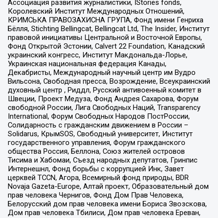
Ассоциация развития журналистики, IStories fonds,
Королевский Институт Международных Отношений,
КРИМСЬКА ПРАВОЗАХИСНА ГРУПА, Фонд имени Генриха
Бёлля, Stichting Bellingcat, Bellingcat Ltd, The Insider, Институт
правовой инициативы Центральной и Восточной Европы,
Фонд Открытой Эстонии, Calvert 22 Foundation, Канадский
украинский конгресс, Институт Макдональда-Лорье,
Украинская национальная федерация Канады,
Декабристы, Международный научный центр им Вудро
Вильсона, Свободная пресса, Возрождение, Всеукраинский
духовный центр , Риддл, Русский антивоенный комитет в
Швеции, Проект Медуза, Фонд Андрея Сахарова, Форум
свободной России, Лига Свободных Наций, Transparеncy
International, Форум Свободных Народов ПостРоссии,
Солидарность с гражданским движением в России –
Solidarus, КрымSOS, Свободный университет, Институт
государственного управления, Форум гражданского
общества Россия, Беллона, Союз жителей островов
Тисима и Хабомаи, Съезд народных депутатов, Гринпис
Интернешнл, Фонд борьбы с коррупцией Инк, Завет
церквей TCCN, Агора, Всемирный фонд природы, BDR
Novaja Gazeta-Europe, Алтай проект, Образовательный дом
прав человека Чернигов, Фонд Дом Прав Человека,
Белорусский дом прав человека имени Бориса Звозскова,
Дом прав человека Тбилиси, Дом прав человека Ереван,