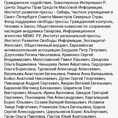
Гражданское содействие, Трансперенси Интернешнл-Р,
Центр Защиты Прав Средств Массовой Информации,
Институт развития прессы - Сибирь, Частное учреждение в
Санкт-Петербурге Совета Министров Северных Стран,
Фонд поддержки свободы прессы, Гражданский контроль,
Человек и Закон, Общественная комиссия по сохранению
наследия академика Сахарова, Информационное
агентство МЕМО. РУ, Институт региональной прессы,
Институт Развития Свободы Информации, Экозащита!-
Женсовет, Общественный вердикт, Евразийская
антимонопольная ассоциация, Бедушев Петр Петрович,
Дзугкоева Регина Николаевна, Кривенко Сергей
Владимирович, Милославский Павел Юрьевич, Шнырова
Ольга Вадимовна, Чанышева Лилия Айратовна, Сидорович
Ольга Борисовна, Туровский Александр Алексеевич,
Васильева Анастасия Евгеньевна, Ривина Анна Валерьевна,
Бойко Анатолий Николаевич, Дугин Сергей Георгиевич,
Пивоваров Андрей Сергеевич, Аверин Виталий Евгеньевич,
Барахоев Магомед Бекханович, Шарипков Олег
Викторович, Мошель Ирина Ароновна, Шведов Григорий
Сергеевич, Пономарев Лев Александрович, Каргалицкий
Борис Юльевич, Созаев Валерий Валерьевич, Исламов
Тимур Рифгатович, Романова Ольга Евгеньевна, Щаров
Сергей Алексадрович, Цирульников Борис Альбертович,
Гасан Ольга Павловна, Паутов Юрий Анатольевич,