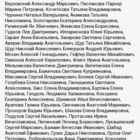
Верховский Александр Маркович, Пислакова-Паркер
Марина Петровна, Кочеткова Татьяна Владимировна,
Чуркина Наталья Валерьевна, Акимова Татьяна
Николаевна, Золотарева Екатерина Александровна,
Рачинский Ян Збигневич, Жемкова Елена Борисовна,
Гудков Лев Дмитриевич, Илларионова Юлия Юрьевна,
Саранг Анна Васильевна, Захарова Светлана Сергеевна,
Аверин Владимир Анатольевич, Щур Татьяна Михайловна,
Щур Николай Алексеевич, Блинушов Андрей Юрьевич,
Мосин Алексей Геннадьевич, Гефтер Валентин Михайлович,
Симонов Алексей Кириллович, Флиге Ирина Анатольевна,
Мельникова Валентина Дмитриевна, Вититинова Елена
Владимировна, Баженова Светлана Куприяновна,
Максимов Сергей Владимирович, Беляев Сергей Иванович,
Голубева Елена Николаевна, Ганнушкина Светлана
Алексеевна, Закс Елена Владимировна, Буртина Елена
Юрьевна, Гендель Людмила Залмановна, Кокорина
Екатерина Алексеевна, Шуманов Илья Вячеславович,
Арапова Галина Юрьевна, Свечников Анатолий Мариевич,
Прохоров Вадим Юрьевич, Шахова Елена Владимировна,
Подузов Сергей Васильевич, Протасова Ирина
Вячеславовна, Литинский Леонид Борисович, Лукашевский
Сергей Маркович, Бахмин Вячеслав Иванович, Шабад
Анатолий Ефимович, Сухих Дарья Николаевна, Орлов Олег
Петрович, Добровольская Анна Дмитриевна, Королева