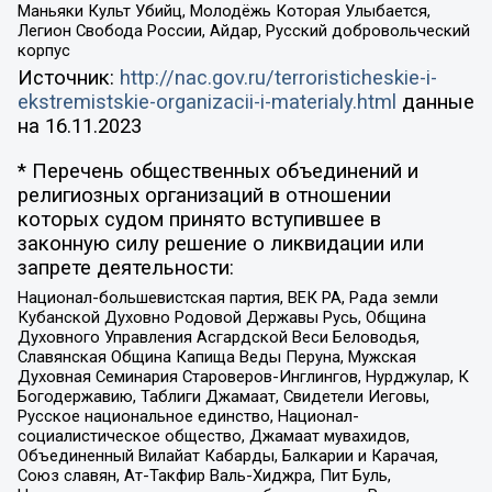
Маньяки Культ Убийц, Молодёжь Которая Улыбается,
Легион Свобода России, Айдар, Русский добровольческий
корпус
Источник:
http://nac.gov.ru/terroristicheskie-i-
ekstremistskie-organizacii-i-materialy.html
данные
на
16.11.2023
* Перечень общественных объединений и
религиозных организаций в отношении
которых судом принято вступившее в
законную силу решение о ликвидации или
запрете деятельности:
Национал-большевистская партия, ВЕК РА, Рада земли
Кубанской Духовно Родовой Державы Русь, Община
Духовного Управления Асгардской Веси Беловодья,
Славянская Община Капища Веды Перуна, Мужская
Духовная Семинария Староверов-Инглингов, Нурджулар, К
Богодержавию, Таблиги Джамаат, Свидетели Иеговы,
Русское национальное единство, Национал-
социалистическое общество, Джамаат мувахидов,
Объединенный Вилайат Кабарды, Балкарии и Карачая,
Союз славян, Ат-Такфир Валь-Хиджра, Пит Буль,