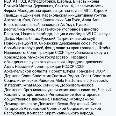
РЕВТАТПОД, Артподготовка, Штольц, В честь иконы
Божией Матери Державная, Сектор 16, Независимость,
Фирма, Молодежная правозащитная группа МПГ, Курсом
Правды и Единения, Каракольская инициативная группа,
Автоград Крю, Союз Славянских Сил Руси, Алля-Аят,
Благотворительный пансионат Ак Умут, Русская
республика Русь, Арестантское уголовное единство,
Башкорт, Нация и свобода, Нация и свобода, W.H.С., Фалунь
Дафа, Иртыш Ultras, Русский Патриотический клуб-
Новокузнецк/РПК, Сибирский державный союз, Фонд
борьбы с коррупцией, Фонд защиты прав граждан, Штабы
Навального, Совет граждан СССР Прикубанского округа г.
Краснодара, Мужское государство, Народное
объединение русского движения, Народное движение
Адат, Народный совет граждан РСФСР СССР
Архангельской области, Проект Штурм, Граждане СССР,
Держава Союз Советских Светлых Родов, Совет Советских
Социалистических Районов, Meta Platforms Inc, Facebook,
Instagram, WhatsApp, СИЧ-С14, Добровольческое
Движение Организации украинских националистов, Черный
Комитет, Татарстанское Региональное Всетатарское
общественное движение, Невоград, Молодежное
Демократическое Движение Весна, Верховный Совет
Татарской Автономной Советской Социалистической
Республики, Конгресс ойрат-калмыцкого народа,