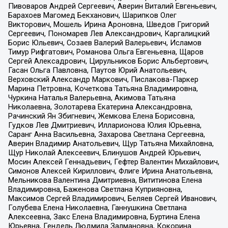
Пивоваров Андрей Сергеевич, Аверин Виталий Евгеньевич,
Барахоев Магомед Бекханович, Шарипков Олег
Викторович, Мошель Ирина Ароновна, Шведов Григорий
Сергеевич, Пономарев Лев Александрович, Каргалицкий
Борис Юльевич, Созаев Валерий Валерьевич, Исламов
Тимур Рифгатович, Романова Ольга Евгеньевна, Щаров
Сергей Алексадрович, Цирульников Борис Альбертович,
Гасан Ольга Павловна, Паутов Юрий Анатольевич,
Верховский Александр Маркович, Пислакова-Паркер
Марина Петровна, Кочеткова Татьяна Владимировна,
Чуркина Наталья Валерьевна, Акимова Татьяна
Николаевна, Золотарева Екатерина Александровна,
Рачинский Ян Збигневич, Жемкова Елена Борисовна,
Гудков Лев Дмитриевич, Илларионова Юлия Юрьевна,
Саранг Анна Васильевна, Захарова Светлана Сергеевна,
Аверин Владимир Анатольевич, Щур Татьяна Михайловна,
Щур Николай Алексеевич, Блинушов Андрей Юрьевич,
Мосин Алексей Геннадьевич, Гефтер Валентин Михайлович,
Симонов Алексей Кириллович, Флиге Ирина Анатольевна,
Мельникова Валентина Дмитриевна, Вититинова Елена
Владимировна, Баженова Светлана Куприяновна,
Максимов Сергей Владимирович, Беляев Сергей Иванович,
Голубева Елена Николаевна, Ганнушкина Светлана
Алексеевна, Закс Елена Владимировна, Буртина Елена
Юрьевна, Гендель Людмила Залмановна, Кокорина