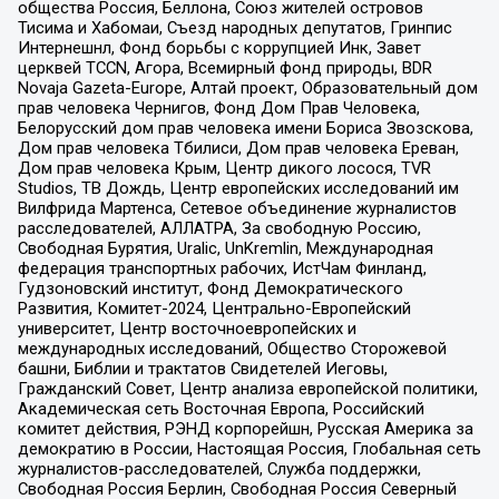
общества Россия, Беллона, Союз жителей островов
Тисима и Хабомаи, Съезд народных депутатов, Гринпис
Интернешнл, Фонд борьбы с коррупцией Инк, Завет
церквей TCCN, Агора, Всемирный фонд природы, BDR
Novaja Gazeta-Europe, Алтай проект, Образовательный дом
прав человека Чернигов, Фонд Дом Прав Человека,
Белорусский дом прав человека имени Бориса Звозскова,
Дом прав человека Тбилиси, Дом прав человека Ереван,
Дом прав человека Крым, Центр дикого лосося, TVR
Studios, ТВ Дождь, Центр европейских исследований им
Вилфрида Мартенса, Сетевое объединение журналистов
расследователей, АЛЛАТРА, За свободную Россию,
Свободная Бурятия, Uralic, UnKremlin, Международная
федерация транспортных рабочих, ИстЧам Финланд,
Гудзоновский институт, Фонд Демократического
Развития, Комитет-2024, Центрально-Европейский
университет, Центр восточноевропейских и
международных исследований, Общество Сторожевой
башни, Библии и трактатов Свидетелей Иеговы,
Гражданский Совет, Центр анализа европейской политики,
Академическая сеть Восточная Европа, Российский
комитет действия, РЭНД корпорейшн, Русская Америка за
демократию в России, Настоящая Россия, Глобальная сеть
журналистов-расследователей, Служба поддержки,
Свободная Россия Берлин, Свободная Россия Северный