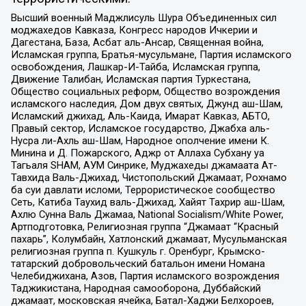
Высший военный Маджлисуль Шура Объединенных сил
моджахедов Кавказа, Конгресс народов Ичкерии и
Дагестана, База, Асбат аль-Ансар, Священная война,
Исламская группа, Братья-мусульмане, Партия исламского
освобождения, Лашкар-И-Тайба, Исламская группа,
Движение Талибан, Исламская партия Туркестана,
Общество социальных реформ, Общество возрождения
исламского наследия, Дом двух святых, Джунд аш-Шам,
Исламский джихад, Аль-Каида, Имарат Кавказ, АБТО,
Правый сектор, Исламское государство, Джабха аль-
Нусра ли-Ахль аш-Шам, Народное ополчение имени К.
Минина и Д. Пожарского, Аджр от Аллаха Субхану уа
Тагьаля SHAM, АУМ Синрике, Муджахеды джамаата Ат-
Тавхида Валь-Джихад, Чистопольский Джамаат, Рохнамо
ба суи давлати исломи, Террористическое сообщество
Сеть, Катиба Таухид валь-Джихад, Хайят Тахрир аш-Шам,
Ахлю Сунна Валь Джамаа, National Socialism/White Power,
Артподготовка, Религиозная группа “Джамаат “Красный
пахарь”, Колумбайн, Хатлонский джамаат, Мусульманская
религиозная группа п. Кушкуль г. Оренбург, Крымско-
татарский добровольческий батальон имени Номана
Челебиджихана, Азов, Партия исламского возрождения
Таджикистана, Народная самооборона, Дуббайский
джамаат, московская ячейка, Батал-Хаджи Белхороев,