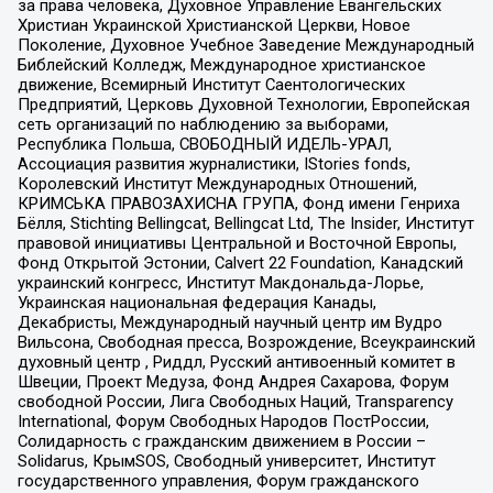
за права человека, Духовное Управление Евангельских
Христиан Украинской Христианской Церкви, Новое
Поколение, Духовное Учебное Заведение Международный
Библейский Колледж, Международное христианское
движение, Всемирный Институт Саентологических
Предприятий, Церковь Духовной Технологии, Европейская
сеть организаций по наблюдению за выборами,
Республика Польша, СВОБОДНЫЙ ИДЕЛЬ-УРАЛ,
Ассоциация развития журналистики, IStories fonds,
Королевский Институт Международных Отношений,
КРИМСЬКА ПРАВОЗАХИСНА ГРУПА, Фонд имени Генриха
Бёлля, Stichting Bellingcat, Bellingcat Ltd, The Insider, Институт
правовой инициативы Центральной и Восточной Европы,
Фонд Открытой Эстонии, Calvert 22 Foundation, Канадский
украинский конгресс, Институт Макдональда-Лорье,
Украинская национальная федерация Канады,
Декабристы, Международный научный центр им Вудро
Вильсона, Свободная пресса, Возрождение, Всеукраинский
духовный центр , Риддл, Русский антивоенный комитет в
Швеции, Проект Медуза, Фонд Андрея Сахарова, Форум
свободной России, Лига Свободных Наций, Transparеncy
International, Форум Свободных Народов ПостРоссии,
Солидарность с гражданским движением в России –
Solidarus, КрымSOS, Свободный университет, Институт
государственного управления, Форум гражданского