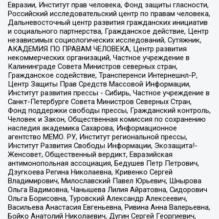
Евразии, Институт прав человека, Фонд защиты гласности,
Российский исследовательский центр по правам человека,
Дальневосточный центр развития гражданских инициатив
и социального партнерства, Гражданское действие, Центр
независимых социологических исследований, Сутяжник,
АКАДЕМИЯ ПО ПРАВАМ ЧЕЛОВЕКА, Центр развития
некоммерческих организаций, Частное учреждение в
Калининграде Совета Министров северных стран,
Гражданское содействие, Трансперенси Интернешнл-Р,
Центр Защиты Прав Средств Массовой Информации,
Институт развития прессы - Сибирь, Частное учреждение в
Санкт-Петербурге Совета Министров Северных Стран,
Фонд поддержки свободы прессы, Гражданский контроль,
Человек и Закон, Общественная комиссия по сохранению
наследия академика Сахарова, Информационное
агентство МЕМО. РУ, Институт региональной прессы,
Институт Развития Свободы Информации, Экозащита!-
Женсовет, Общественный вердикт, Евразийская
антимонопольная ассоциация, Бедушев Петр Петрович,
Дзугкоева Регина Николаевна, Кривенко Сергей
Владимирович, Милославский Павел Юрьевич, Шнырова
Ольга Вадимовна, Чанышева Лилия Айратовна, Сидорович
Ольга Борисовна, Туровский Александр Алексеевич,
Васильева Анастасия Евгеньевна, Ривина Анна Валерьевна,
Бойко Анатолий Николаевич, Дугин Сергей Георгиевич,