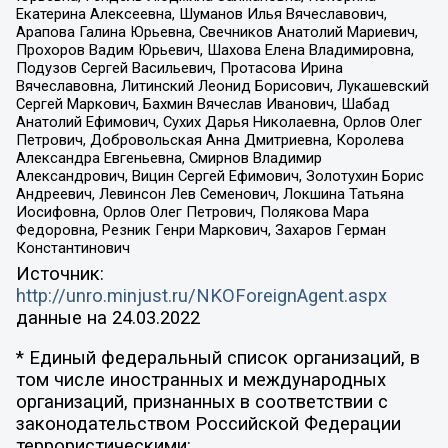
Екатерина Алексеевна, Шуманов Илья Вячеславович,
Арапова Галина Юрьевна, Свечников Анатолий Мариевич,
Прохоров Вадим Юрьевич, Шахова Елена Владимировна,
Подузов Сергей Васильевич, Протасова Ирина
Вячеславовна, Литинский Леонид Борисович, Лукашевский
Сергей Маркович, Бахмин Вячеслав Иванович, Шабад
Анатолий Ефимович, Сухих Дарья Николаевна, Орлов Олег
Петрович, Добровольская Анна Дмитриевна, Королева
Александра Евгеньевна, Смирнов Владимир
Александрович, Вицин Сергей Ефимович, Золотухин Борис
Андреевич, Левинсон Лев Семенович, Локшина Татьяна
Иосифовна, Орлов Олег Петрович, Полякова Мара
Федоровна, Резник Генри Маркович, Захаров Герман
Константинович
Источник:
http://unro.minjust.ru/NKOForeignAgent.aspx
данные на
24.03.2022
* Единый федеральный список организаций, в
том числе иностранных и международных
организаций, признанных в соответствии с
законодательством Российской Федерации
террористическими: