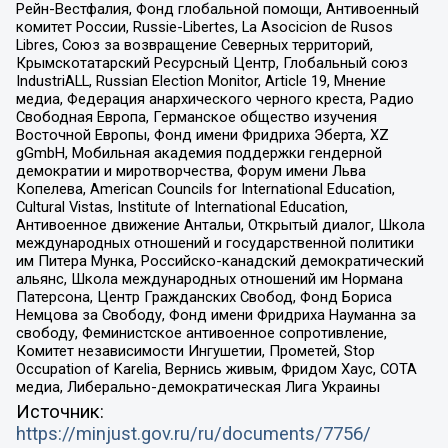
Рейн-Вестфалия, Фонд глобальной помощи, Антивоенный
комитет России, Russie-Libertes, La Asocicion de Rusos
Libres, Союз за возвращение Северных территорий,
Крымскотатарский Ресурсный Центр, Глобальный союз
IndustriALL, Russian Election Monitor, Article 19, Мнение
медиа, Федерация анархического черного креста, Радио
Свободная Европа, Германское общество изучения
Восточной Европы, Фонд имени Фридриха Эберта, XZ
gGmbH, Мобильная академия поддержки гендерной
демократии и миротворчества, Форум имени Льва
Копелева, American Councils for International Education,
Cultural Vistas, Institute of International Education,
Антивоенное движение Антальи, Открытый диалог, Школа
международных отношений и государственной политики
им Питера Мунка, Российско-канадский демократический
альянс, Школа международных отношений им Нормана
Патерсона, Центр Гражданских Свобод, Фонд Бориса
Немцова за Свободу, Фонд имени Фридриха Науманна за
свободу, Феминистское антивоенное сопротивление,
Комитет независимости Ингушетии, Прометей, Stop
Occupation of Karelia, Вернись живым, Фридом Хаус, СОТА
медиа, Либерально-демократическая Лига Украины
Источник:
https://minjust.gov.ru/ru/documents/7756/