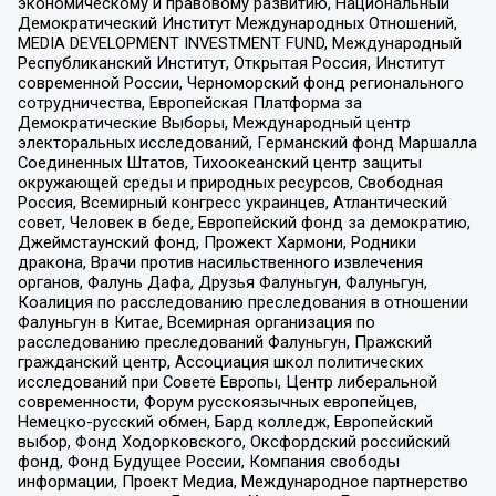
экономическому и правовому развитию, Национальный
Демократический Институт Международных Отношений,
MEDIA DEVELOPMENT INVESTMENT FUND, Международный
Республиканский Институт, Открытая Россия, Институт
современной России, Черноморский фонд регионального
сотрудничества, Европейская Платформа за
Демократические Выборы, Международный центр
электоральных исследований, Германский фонд Маршалла
Соединенных Штатов, Тихоокеанский центр защиты
окружающей среды и природных ресурсов, Свободная
Россия, Всемирный конгресс украинцев, Атлантический
совет, Человек в беде, Европейский фонд за демократию,
Джеймстаунский фонд, Прожект Хармони, Родники
дракона, Врачи против насильственного извлечения
органов, Фалунь Дафа, Друзья Фалуньгун, Фалуньгун,
Коалиция по расследованию преследования в отношении
Фалуньгун в Китае, Всемирная организация по
расследованию преследований Фалуньгун, Пражский
гражданский центр, Ассоциация школ политических
исследований при Совете Европы, Центр либеральной
современности, Форум русскоязычных европейцев,
Немецко-русский обмен, Бард колледж, Европейский
выбор, Фонд Ходорковского, Оксфордский российский
фонд, Фонд Будущее России, Компания свободы
информации, Проект Медиа, Международное партнерство