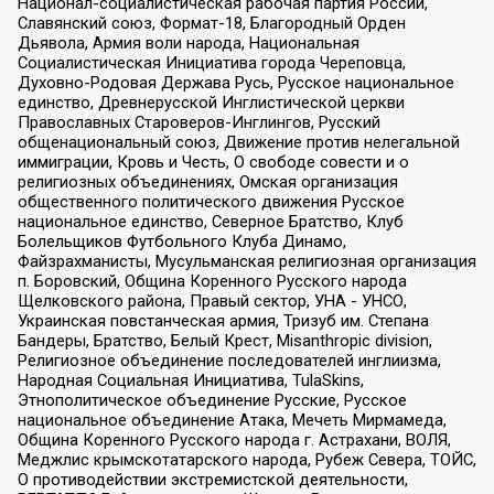
Национал-социалистическая рабочая партия России,
Славянский союз, Формат-18, Благородный Орден
Дьявола, Армия воли народа, Национальная
Социалистическая Инициатива города Череповца,
Духовно-Родовая Держава Русь, Русское национальное
единство, Древнерусской Инглистической церкви
Православных Староверов-Инглингов, Русский
общенациональный союз, Движение против нелегальной
иммиграции, Кровь и Честь, О свободе совести и о
религиозных объединениях, Омская организация
общественного политического движения Русское
национальное единство, Северное Братство, Клуб
Болельщиков Футбольного Клуба Динамо,
Файзрахманисты, Мусульманская религиозная организация
п. Боровский, Община Коренного Русского народа
Щелковского района, Правый сектор, УНА - УНСО,
Украинская повстанческая армия, Тризуб им. Степана
Бандеры, Братство, Белый Крест, Misanthropic division,
Религиозное объединение последователей инглиизма,
Народная Социальная Инициатива, TulaSkins,
Этнополитическое объединение Русские, Русское
национальное объединение Атака, Мечеть Мирмамеда,
Община Коренного Русского народа г. Астрахани, ВОЛЯ,
Меджлис крымскотатарского народа, Рубеж Севера, ТОЙС,
О противодействии экстремистской деятельности,