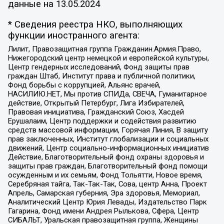
данные на
13.05.2024
* Сведения реестра НКО, выполняющих
функции иностранного агента:
Лилит, Правозащитная группа Гражданин.Армия.Право,
Нижегородский центр немецкой и европейской культуры,
Центр гендерных исследований, Фонд защиты прав
граждан Штаб, Институт права и публичной политики,
Фонд борьбы с коррупцией, Альянс врачей,
НАСИЛИЮ.НЕТ, Мы против СПИДа, СВЕЧА, Гуманитарное
действие, Открытый Петербург, Лига Избирателей,
Правовая инициатива, Гражданский Союз, Хасдей
Ерушалаим, Центр поддержки и содействия развитию
средств массовой информации, Горячая Линия, В защиту
прав заключенных, Институт глобализации и социальных
движений, Центр социально-информационных инициатив
Действие, Благотворительный фонд охраны здоровья и
защиты прав граждан, Благотворительный фонд помощи
осужденным и их семьям, Фонд Тольятти, Новое время,
Серебряная тайга, Так-Так-Так, Сова, центр Анна, Проект
Апрель, Самарская губерния, Эра здоровья, Мемориал,
Аналитический Центр Юрия Левады, Издательство Парк
Гагарина, Фонд имени Андрея Рылькова, Сфера, Центр
СИБАЛЬТ, Уральская правозащитная группа, Женщины