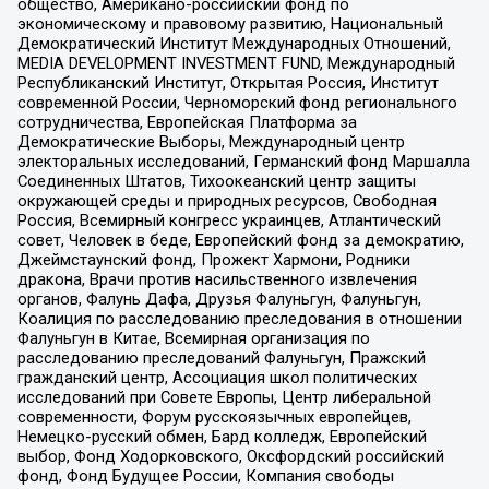
общество, Американо-российский фонд по
экономическому и правовому развитию, Национальный
Демократический Институт Международных Отношений,
MEDIA DEVELOPMENT INVESTMENT FUND, Международный
Республиканский Институт, Открытая Россия, Институт
современной России, Черноморский фонд регионального
сотрудничества, Европейская Платформа за
Демократические Выборы, Международный центр
электоральных исследований, Германский фонд Маршалла
Соединенных Штатов, Тихоокеанский центр защиты
окружающей среды и природных ресурсов, Свободная
Россия, Всемирный конгресс украинцев, Атлантический
совет, Человек в беде, Европейский фонд за демократию,
Джеймстаунский фонд, Прожект Хармони, Родники
дракона, Врачи против насильственного извлечения
органов, Фалунь Дафа, Друзья Фалуньгун, Фалуньгун,
Коалиция по расследованию преследования в отношении
Фалуньгун в Китае, Всемирная организация по
расследованию преследований Фалуньгун, Пражский
гражданский центр, Ассоциация школ политических
исследований при Совете Европы, Центр либеральной
современности, Форум русскоязычных европейцев,
Немецко-русский обмен, Бард колледж, Европейский
выбор, Фонд Ходорковского, Оксфордский российский
фонд, Фонд Будущее России, Компания свободы