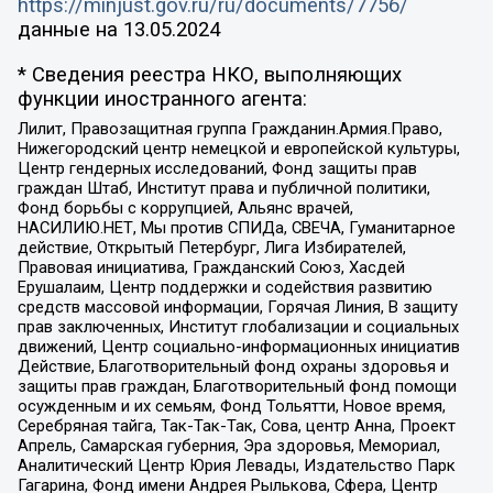
https://minjust.gov.ru/ru/documents/7756/
данные на
13.05.2024
* Сведения реестра НКО, выполняющих
функции иностранного агента:
Лилит, Правозащитная группа Гражданин.Армия.Право,
Нижегородский центр немецкой и европейской культуры,
Центр гендерных исследований, Фонд защиты прав
граждан Штаб, Институт права и публичной политики,
Фонд борьбы с коррупцией, Альянс врачей,
НАСИЛИЮ.НЕТ, Мы против СПИДа, СВЕЧА, Гуманитарное
действие, Открытый Петербург, Лига Избирателей,
Правовая инициатива, Гражданский Союз, Хасдей
Ерушалаим, Центр поддержки и содействия развитию
средств массовой информации, Горячая Линия, В защиту
прав заключенных, Институт глобализации и социальных
движений, Центр социально-информационных инициатив
Действие, Благотворительный фонд охраны здоровья и
защиты прав граждан, Благотворительный фонд помощи
осужденным и их семьям, Фонд Тольятти, Новое время,
Серебряная тайга, Так-Так-Так, Сова, центр Анна, Проект
Апрель, Самарская губерния, Эра здоровья, Мемориал,
Аналитический Центр Юрия Левады, Издательство Парк
Гагарина, Фонд имени Андрея Рылькова, Сфера, Центр