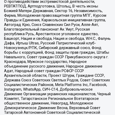
О противодействии экстремистской деятельности,
РЕВТАТПОД, Артподготовка, Штольц, В честь иконы
Божией Матери Державная, Сектор 16, Независимость,
Фирма, Молодежная правозащитная группа МПГ, Курсом
Правды и Единения, Каракольская инициативная группа,
Автоград Крю, Союз Славянских Сил Руси, Алля-Аят,
Благотворительный пансионат Ак Умут, Русская
республика Русь, Арестантское уголовное единство,
Башкорт, Нация и свобода, Нация и свобода, W.H.С., Фалунь
Дафа, Иртыш Ultras, Русский Патриотический клуб-
Новокузнецк/РПК, Сибирский державный союз, Фонд
борьбы с коррупцией, Фонд защиты прав граждан, Штабы
Навального, Совет граждан СССР Прикубанского округа г.
Краснодара, Мужское государство, Народное
объединение русского движения, Народное движение
Адат, Народный совет граждан РСФСР СССР
Архангельской области, Проект Штурм, Граждане СССР,
Держава Союз Советских Светлых Родов, Совет Советских
Социалистических Районов, Meta Platforms Inc, Facebook,
Instagram, WhatsApp, СИЧ-С14, Добровольческое
Движение Организации украинских националистов, Черный
Комитет, Татарстанское Региональное Всетатарское
общественное движение, Невоград, Молодежное
Демократическое Движение Весна, Верховный Совет
Татарской Автономной Советской Социалистической