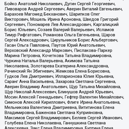
Бойко Анатолий Николаевич, Дугин Сергей Георгиевич,
Пивоваров Андрей Сергеевич, Аверин Виталий Евгеньевич,
Барахоев Магомед Бекханович, Шарипков Олег
Викторович, Мошель Ирина Ароновна, Шведов Григорий
Сергеевич, Пономарев Лев Александрович, Каргалицкий
Борис Юльевич, Созаев Валерий Валерьевич, Исламов
Тимур Рифгатович, Романова Ольга Евгеньевна, Щаров
Сергей Алексадрович, Цирульников Борис Альбертович,
Гасан Ольга Павловна, Паутов Юрий Анатольевич,
Верховский Александр Маркович, Пислакова-Паркер
Марина Петровна, Кочеткова Татьяна Владимировна,
Чуркина Наталья Валерьевна, Акимова Татьяна
Николаевна, Золотарева Екатерина Александровна,
Рачинский Ян Збигневич, Жемкова Елена Борисовна,
Гудков Лев Дмитриевич, Илларионова Юлия Юрьевна,
Саранг Анна Васильевна, Захарова Светлана Сергеевна,
Аверин Владимир Анатольевич, Щур Татьяна Михайловна,
Щур Николай Алексеевич, Блинушов Андрей Юрьевич,
Мосин Алексей Геннадьевич, Гефтер Валентин Михайлович,
Симонов Алексей Кириллович, Флиге Ирина Анатольевна,
Мельникова Валентина Дмитриевна, Вититинова Елена
Владимировна, Баженова Светлана Куприяновна,
Максимов Сергей Владимирович, Беляев Сергей Иванович,
Голубева Елена Николаевна, Ганнушкина Светлана
Алексеевна, Закс Елена Владимировна, Буртина Елена