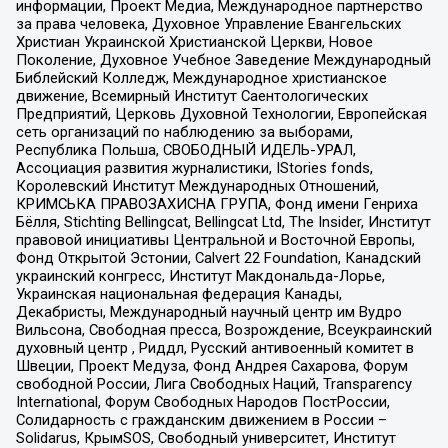
информации, Проект Медиа, Международное партнерство
за права человека, Духовное Управление Евангельских
Христиан Украинской Христианской Церкви, Новое
Поколение, Духовное Учебное Заведение Международный
Библейский Колледж, Международное христианское
движение, Всемирный Институт Саентологических
Предприятий, Церковь Духовной Технологии, Европейская
сеть организаций по наблюдению за выборами,
Республика Польша, СВОБОДНЫЙ ИДЕЛЬ-УРАЛ,
Ассоциация развития журналистики, IStories fonds,
Королевский Институт Международных Отношений,
КРИМСЬКА ПРАВОЗАХИСНА ГРУПА, Фонд имени Генриха
Бёлля, Stichting Bellingcat, Bellingcat Ltd, The Insider, Институт
правовой инициативы Центральной и Восточной Европы,
Фонд Открытой Эстонии, Calvert 22 Foundation, Канадский
украинский конгресс, Институт Макдональда-Лорье,
Украинская национальная федерация Канады,
Декабристы, Международный научный центр им Вудро
Вильсона, Свободная пресса, Возрождение, Всеукраинский
духовный центр , Риддл, Русский антивоенный комитет в
Швеции, Проект Медуза, Фонд Андрея Сахарова, Форум
свободной России, Лига Свободных Наций, Transparеncy
International, Форум Свободных Народов ПостРоссии,
Солидарность с гражданским движением в России –
Solidarus, КрымSOS, Свободный университет, Институт