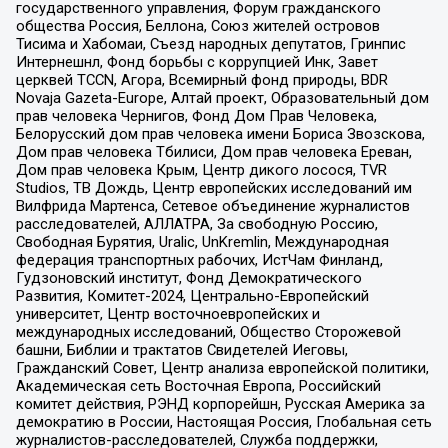
государственного управления, Форум гражданского
общества Россия, Беллона, Союз жителей островов
Тисима и Хабомаи, Съезд народных депутатов, Гринпис
Интернешнл, Фонд борьбы с коррупцией Инк, Завет
церквей TCCN, Агора, Всемирный фонд природы, BDR
Novaja Gazeta-Europe, Алтай проект, Образовательный дом
прав человека Чернигов, Фонд Дом Прав Человека,
Белорусский дом прав человека имени Бориса Звозскова,
Дом прав человека Тбилиси, Дом прав человека Ереван,
Дом прав человека Крым, Центр дикого лосося, TVR
Studios, ТВ Дождь, Центр европейских исследований им
Вилфрида Мартенса, Сетевое объединение журналистов
расследователей, АЛЛАТРА, За свободную Россию,
Свободная Бурятия, Uralic, UnKremlin, Международная
федерация транспортных рабочих, ИстЧам Финланд,
Гудзоновский институт, Фонд Демократического
Развития, Комитет-2024, Центрально-Европейский
университет, Центр восточноевропейских и
международных исследований, Общество Сторожевой
башни, Библии и трактатов Свидетелей Иеговы,
Гражданский Совет, Центр анализа европейской политики,
Академическая сеть Восточная Европа, Российский
комитет действия, РЭНД корпорейшн, Русская Америка за
демократию в России, Настоящая Россия, Глобальная сеть
журналистов-расследователей, Служба поддержки,