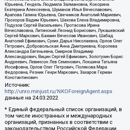
Юрьевна, Гендель Людмила Залмановна, Кокорина
Екатерина Алексеевна, Шуманов Илья Вячеславович,
Арапова Галина Юрьевна, Свечников Анатолий Мариевич,
Прохоров Вадим Юрьевич, Шахова Елена Владимировна,
Подузов Сергей Васильевич, Протасова Ирина
Вячеславовна, Литинский Леонид Борисович, Лукашевский
Сергей Маркович, Бахмин Вячеслав Иванович, Шабад
Анатолий Ефимович, Сухих Дарья Николаевна, Орлов Олег
Петрович, Добровольская Анна Дмитриевна, Королева
Александра Евгеньевна, Смирнов Владимир
Александрович, Вицин Сергей Ефимович, Золотухин Борис
Андреевич, Левинсон Лев Семенович, Локшина Татьяна
Иосифовна, Орлов Олег Петрович, Полякова Мара
Федоровна, Резник Генри Маркович, Захаров Герман
Константинович
Источник:
http://unro.minjust.ru/NKOForeignAgent.aspx
данные на
24.03.2022
* Единый федеральный список организаций, в
том числе иностранных и международных
организаций, признанных в соответствии с
законодательством Российской Федерации