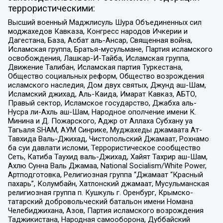
террористическими:
Высший военный Маджлисуль Шура Объединенных сил
моджахедов Кавказа, Конгресс народов Ичкерии и
Дагестана, База, Асбат аль-Ансар, Священная война,
Исламская группа, Братья-мусульмане, Партия исламского
освобождения, Лашкар-И-Тайба, Исламская группа,
Движение Талибан, Исламская партия Туркестана,
Общество социальных реформ, Общество возрождения
исламского наследия, Дом двух святых, Джунд аш-Шам,
Исламский джихад, Аль-Каида, Имарат Кавказ, АБТО,
Правый сектор, Исламское государство, Джабха аль-
Нусра ли-Ахль аш-Шам, Народное ополчение имени К.
Минина и Д. Пожарского, Аджр от Аллаха Субхану уа
Тагьаля SHAM, АУМ Синрике, Муджахеды джамаата Ат-
Тавхида Валь-Джихад, Чистопольский Джамаат, Рохнамо
ба суи давлати исломи, Террористическое сообщество
Сеть, Катиба Таухид валь-Джихад, Хайят Тахрир аш-Шам,
Ахлю Сунна Валь Джамаа, National Socialism/White Power,
Артподготовка, Религиозная группа “Джамаат “Красный
пахарь”, Колумбайн, Хатлонский джамаат, Мусульманская
религиозная группа п. Кушкуль г. Оренбург, Крымско-
татарский добровольческий батальон имени Номана
Челебиджихана, Азов, Партия исламского возрождения
Таджикистана, Народная самооборона, Дуббайский