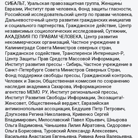
СИБАЛЬТ, Уральская правозащитная группа, Женщины
Евразии, Институт прав человека, Фонд защиты гласности,
Российский исследовательский центр по правам человека,
Дальневосточный центр развития гражданских инициатив
и социального партнерства, Гражданское действие, Центр
независимых социологических исследований, Сутяжник,
АКАДЕМИЯ ПО ПРАВАМ ЧЕЛОВЕКА, Центр развития
некоммерческих организаций, Частное учреждение в
Калининграде Совета Министров северных стран,
Гражданское содействие, Трансперенси Интернешнл-Р,
Центр Защиты Прав Средств Массовой Информации,
Институт развития прессы - Сибирь, Частное учреждение в
Санкт-Петербурге Совета Министров Северных Стран,
Фонд поддержки свободы прессы, Гражданский контроль,
Человек и Закон, Общественная комиссия по сохранению
наследия академика Сахарова, Информационное
агентство МЕМО. РУ, Институт региональной прессы,
Институт Развития Свободы Информации, Экозащита!-
Женсовет, Общественный вердикт, Евразийская
антимонопольная ассоциация, Бедушев Петр Петрович,
Дзугкоева Регина Николаевна, Кривенко Сергей
Владимирович, Милославский Павел Юрьевич, Шнырова
Ольга Вадимовна, Чанышева Лилия Айратовна, Сидорович
Ольга Борисовна, Туровский Александр Алексеевич,
Васильева Анастасия Евгеньевна, Ривина Анна Валерьевна,