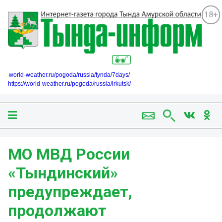
18+
world-weather.ru/pogoda/russia/tynda/7days/
https://world-weather.ru/pogoda/russia/irkutsk/
МО МВД России
«Тындинский»
предупреждает,
продолжают