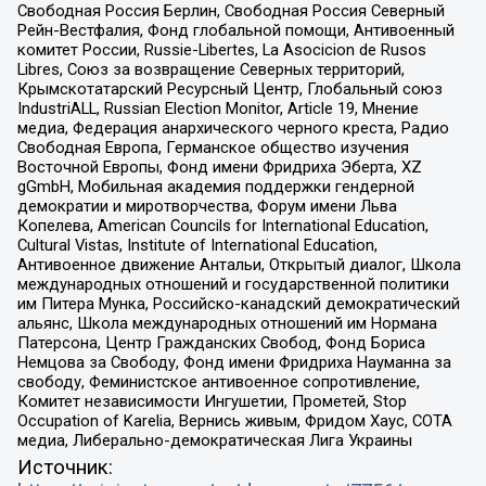
Свободная Россия Берлин, Свободная Россия Северный
Рейн-Вестфалия, Фонд глобальной помощи, Антивоенный
комитет России, Russie-Libertes, La Asocicion de Rusos
Libres, Союз за возвращение Северных территорий,
Крымскотатарский Ресурсный Центр, Глобальный союз
IndustriALL, Russian Election Monitor, Article 19, Мнение
медиа, Федерация анархического черного креста, Радио
Свободная Европа, Германское общество изучения
Восточной Европы, Фонд имени Фридриха Эберта, XZ
gGmbH, Мобильная академия поддержки гендерной
демократии и миротворчества, Форум имени Льва
Копелева, American Councils for International Education,
Cultural Vistas, Institute of International Education,
Антивоенное движение Антальи, Открытый диалог, Школа
международных отношений и государственной политики
им Питера Мунка, Российско-канадский демократический
альянс, Школа международных отношений им Нормана
Патерсона, Центр Гражданских Свобод, Фонд Бориса
Немцова за Свободу, Фонд имени Фридриха Науманна за
свободу, Феминистское антивоенное сопротивление,
Комитет независимости Ингушетии, Прометей, Stop
Occupation of Karelia, Вернись живым, Фридом Хаус, СОТА
медиа, Либерально-демократическая Лига Украины
Источник: