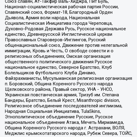
Союз славян, Ат-Такфир Валь-Хиджра, Пит Буль,
Национал-социалистическая рабочая партия России,
Славянский союз, Формат-18, Благородный Орден
Дьявола, Армия воли народа, Национальная
Социалистическая Инициатива города Череповца,
Духовно-Родовая Держава Русь, Русское национальное
единство, Древнерусской Инглистической церкви
Православных Староверов-Инглингов, Русский
общенациональный союз, Движение против нелегальной
иммиграции, Кровь и Честь, О свободе совести и о
религиозных объединениях, Омская организация
общественного политического движения Русское
национальное единство, Северное Братство, Клуб
Болельщиков Футбольного Клуба Динамо,
Файзрахманисты, Мусульманская религиозная организация
п. Боровский, Община Коренного Русского народа
Щелковского района, Правый сектор, УНА - УНСО,
Украинская повстанческая армия, Тризуб им. Степана
Бандеры, Братство, Белый Крест, Misanthropic division,
Религиозное объединение последователей инглиизма,
Народная Социальная Инициатива, TulaSkins,
Этнополитическое объединение Русские, Русское
национальное объединение Атака, Мечеть Мирмамеда,
Община Коренного Русского народа г. Астрахани, ВОЛЯ,
Меджлис крымскотатарского народа, Рубеж Севера, ТОЙС,