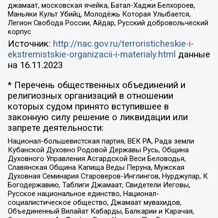
джамаат, московская ячейка, Батал-Хаджи Белхороев,
Маньяки Культ Убийц, Молодёжь Которая Улыбается,
Легион Свобода России, Айдар, Русский добровольческий
корпус
Источник:
http://nac.gov.ru/terroristicheskie-i-
ekstremistskie-organizacii-i-materialy.html
данные
на
16.11.2023
* Перечень общественных объединений и
религиозных организаций в отношении
которых судом принято вступившее в
законную силу решение о ликвидации или
запрете деятельности:
Национал-большевистская партия, ВЕК РА, Рада земли
Кубанской Духовно Родовой Державы Русь, Община
Духовного Управления Асгардской Веси Беловодья,
Славянская Община Капища Веды Перуна, Мужская
Духовная Семинария Староверов-Инглингов, Нурджулар, К
Богодержавию, Таблиги Джамаат, Свидетели Иеговы,
Русское национальное единство, Национал-
социалистическое общество, Джамаат мувахидов,
Объединенный Вилайат Кабарды, Балкарии и Карачая,