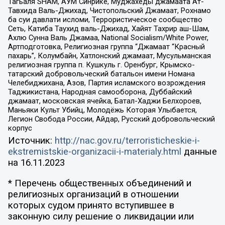
Тагьаля SHAM, АУМ Синрике, Муджахеды джамаата Ат-
Тавхида Валь-Джихад, Чистопольский Джамаат, Рохнамо
ба суи давлати исломи, Террористическое сообщество
Сеть, Катиба Таухид валь-Джихад, Хайят Тахрир аш-Шам,
Ахлю Сунна Валь Джамаа, National Socialism/White Power,
Артподготовка, Религиозная группа “Джамаат “Красный
пахарь”, Колумбайн, Хатлонский джамаат, Мусульманская
религиозная группа п. Кушкуль г. Оренбург, Крымско-
татарский добровольческий батальон имени Номана
Челебиджихана, Азов, Партия исламского возрождения
Таджикистана, Народная самооборона, Дуббайский
джамаат, московская ячейка, Батал-Хаджи Белхороев,
Маньяки Культ Убийц, Молодёжь Которая Улыбается,
Легион Свобода России, Айдар, Русский добровольческий
корпус
Источник:
http://nac.gov.ru/terroristicheskie-i-
ekstremistskie-organizacii-i-materialy.html
данные
на
16.11.2023
* Перечень общественных объединений и
религиозных организаций в отношении
которых судом принято вступившее в
законную силу решение о ликвидации или