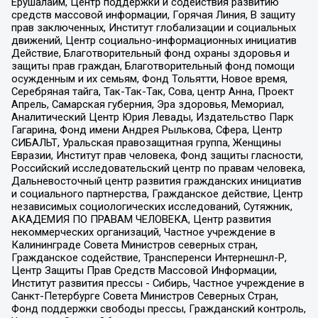
Ерушалаим, Центр поддержки и содействия развитию
средств массовой информации, Горячая Линия, В защиту
прав заключенных, Институт глобализации и социальных
движений, Центр социально-информационных инициатив
Действие, Благотворительный фонд охраны здоровья и
защиты прав граждан, Благотворительный фонд помощи
осужденным и их семьям, Фонд Тольятти, Новое время,
Серебряная тайга, Так-Так-Так, Сова, центр Анна, Проект
Апрель, Самарская губерния, Эра здоровья, Мемориал,
Аналитический Центр Юрия Левады, Издательство Парк
Гагарина, Фонд имени Андрея Рылькова, Сфера, Центр
СИБАЛЬТ, Уральская правозащитная группа, Женщины
Евразии, Институт прав человека, Фонд защиты гласности,
Российский исследовательский центр по правам человека,
Дальневосточный центр развития гражданских инициатив
и социального партнерства, Гражданское действие, Центр
независимых социологических исследований, Сутяжник,
АКАДЕМИЯ ПО ПРАВАМ ЧЕЛОВЕКА, Центр развития
некоммерческих организаций, Частное учреждение в
Калининграде Совета Министров северных стран,
Гражданское содействие, Трансперенси Интернешнл-Р,
Центр Защиты Прав Средств Массовой Информации,
Институт развития прессы - Сибирь, Частное учреждение в
Санкт-Петербурге Совета Министров Северных Стран,
Фонд поддержки свободы прессы, Гражданский контроль,