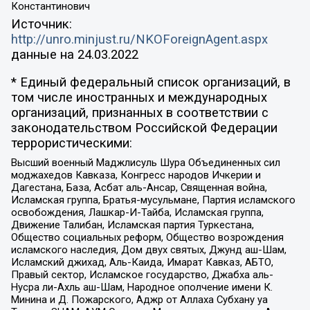
Константинович
Источник:
http://unro.minjust.ru/NKOForeignAgent.aspx
данные на
24.03.2022
* Единый федеральный список организаций, в
том числе иностранных и международных
организаций, признанных в соответствии с
законодательством Российской Федерации
террористическими:
Высший военный Маджлисуль Шура Объединенных сил
моджахедов Кавказа, Конгресс народов Ичкерии и
Дагестана, База, Асбат аль-Ансар, Священная война,
Исламская группа, Братья-мусульмане, Партия исламского
освобождения, Лашкар-И-Тайба, Исламская группа,
Движение Талибан, Исламская партия Туркестана,
Общество социальных реформ, Общество возрождения
исламского наследия, Дом двух святых, Джунд аш-Шам,
Исламский джихад, Аль-Каида, Имарат Кавказ, АБТО,
Правый сектор, Исламское государство, Джабха аль-
Нусра ли-Ахль аш-Шам, Народное ополчение имени К.
Минина и Д. Пожарского, Аджр от Аллаха Субхану уа