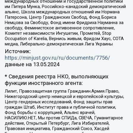
международных отношений и государственной политики
им Питера Мунка, Российско-канадский демократический
альянс, Школа международных отношений им Нормана
Патерсона, Центр Гражданских Свобод, Фонд Бориса
Немцова за Свободу, Фонд имени Фридриха Науманна за
свободу, Феминистское антивоенное сопротивление,
Комитет независимости Ингушетии, Прометей, Stop
Occupation of Karelia, Вернись живым, Фридом Хаус, СОТА
медиа, Либерально-демократическая Лига Украины
Источник:
https://minjust.gov.ru/ru/documents/7756/
данные на
13.05.2024
* Сведения реестра НКО, выполняющих
функции иностранного агента:
Лилит, Правозащитная группа Гражданин.Армия.Право,
Нижегородский центр немецкой и европейской культуры,
Центр гендерных исследований, Фонд защиты прав
граждан Штаб, Институт права и публичной политики,
Фонд борьбы с коррупцией, Альянс врачей,
НАСИЛИЮ.НЕТ, Мы против СПИДа, СВЕЧА, Гуманитарное
действие, Открытый Петербург, Лига Избирателей,
Правовая инициатива, Гражданский Союз, Хасдей