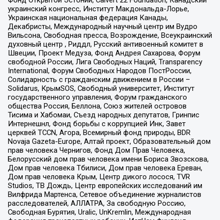
украинский конгресс, Институт Макдональда-Лорье,
Украинская национальная федерация Канады,
Декабристы, Международный научный центр им Вудро
Вильсона, Свободная пресса, Возрождение, Всеукраинский
духовный центр , Риддл, Русский антивоенный комитет в
Швеции, Проект Медуза, Фонд Андрея Сахарова, Форум
свободной России, Лига Свободных Наций, Transparеncy
International, Форум Свободных Народов ПостРоссии,
Солидарность с гражданским движением в России –
Solidarus, КрымSOS, Свободный университет, Институт
государственного управления, Форум гражданского
общества Россия, Беллона, Союз жителей островов
Тисима и Хабомаи, Съезд народных депутатов, Гринпис
Интернешнл, Фонд борьбы с коррупцией Инк, Завет
церквей TCCN, Агора, Всемирный фонд природы, BDR
Novaja Gazeta-Europe, Алтай проект, Образовательный дом
прав человека Чернигов, Фонд Дом Прав Человека,
Белорусский дом прав человека имени Бориса Звозскова,
Дом прав человека Тбилиси, Дом прав человека Ереван,
Дом прав человека Крым, Центр дикого лосося, TVR
Studios, ТВ Дождь, Центр европейских исследований им
Вилфрида Мартенса, Сетевое объединение журналистов
расследователей, АЛЛАТРА, За свободную Россию,
Свободная Бурятия, Uralic, UnKremlin, Международная