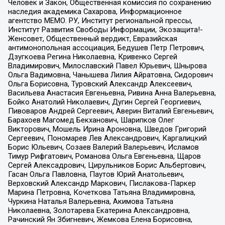
Человек и Закон, Общественная комиссия по сохранению
наследия академика Сахарова, Информационное
агентство МЕМО. РУ, Институт региональной прессы,
Институт Развития Свободы Информации, Экозащита!-
Женсовет, Общественный вердикт, Евразийская
антимонопольная ассоциация, Бедушев Петр Петрович,
Дзугкоева Регина Николаевна, Кривенко Сергей
Владимирович, Милославский Павел Юрьевич, Шнырова
Ольга Вадимовна, Чанышева Лилия Айратовна, Сидорович
Ольга Борисовна, Туровский Александр Алексеевич,
Васильева Анастасия Евгеньевна, Ривина Анна Валерьевна,
Бойко Анатолий Николаевич, Дугин Сергей Георгиевич,
Пивоваров Андрей Сергеевич, Аверин Виталий Евгеньевич,
Барахоев Магомед Бекханович, Шарипков Олег
Викторович, Мошель Ирина Ароновна, Шведов Григорий
Сергеевич, Пономарев Лев Александрович, Каргалицкий
Борис Юльевич, Созаев Валерий Валерьевич, Исламов
Тимур Рифгатович, Романова Ольга Евгеньевна, Щаров
Сергей Алексадрович, Цирульников Борис Альбертович,
Гасан Ольга Павловна, Паутов Юрий Анатольевич,
Верховский Александр Маркович, Пислакова-Паркер
Марина Петровна, Кочеткова Татьяна Владимировна,
Чуркина Наталья Валерьевна, Акимова Татьяна
Николаевна, Золотарева Екатерина Александровна,
Рачинский Ян Збигневич, Жемкова Елена Борисовна,