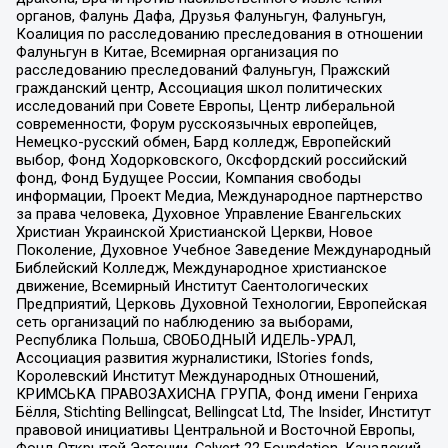
органов, Фалунь Дафа, Друзья Фалуньгун, Фалуньгун,
Коалиция по расследованию преследования в отношении
Фалуньгун в Китае, Всемирная организация по
расследованию преследований Фалуньгун, Пражский
гражданский центр, Ассоциация школ политических
исследований при Совете Европы, Центр либеральной
современности, Форум русскоязычных европейцев,
Немецко-русский обмен, Бард колледж, Европейский
выбор, Фонд Ходорковского, Оксфордский российский
фонд, Фонд Будущее России, Компания свободы
информации, Проект Медиа, Международное партнерство
за права человека, Духовное Управление Евангельских
Христиан Украинской Христианской Церкви, Новое
Поколение, Духовное Учебное Заведение Международный
Библейский Колледж, Международное христианское
движение, Всемирный Институт Саентологических
Предприятий, Церковь Духовной Технологии, Европейская
сеть организаций по наблюдению за выборами,
Республика Польша, СВОБОДНЫЙ ИДЕЛЬ-УРАЛ,
Ассоциация развития журналистики, IStories fonds,
Королевский Институт Международных Отношений,
КРИМСЬКА ПРАВОЗАХИСНА ГРУПА, Фонд имени Генриха
Бёлля, Stichting Bellingcat, Bellingcat Ltd, The Insider, Институт
правовой инициативы Центральной и Восточной Европы,
Фонд Открытой Эстонии, Calvert 22 Foundation, Канадский