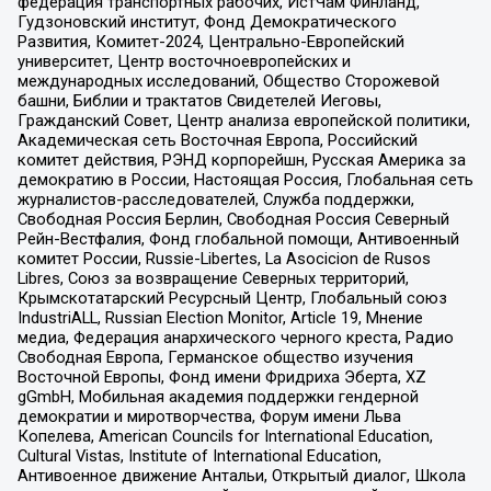
федерация транспортных рабочих, ИстЧам Финланд,
Гудзоновский институт, Фонд Демократического
Развития, Комитет-2024, Центрально-Европейский
университет, Центр восточноевропейских и
международных исследований, Общество Сторожевой
башни, Библии и трактатов Свидетелей Иеговы,
Гражданский Совет, Центр анализа европейской политики,
Академическая сеть Восточная Европа, Российский
комитет действия, РЭНД корпорейшн, Русская Америка за
демократию в России, Настоящая Россия, Глобальная сеть
журналистов-расследователей, Служба поддержки,
Свободная Россия Берлин, Свободная Россия Северный
Рейн-Вестфалия, Фонд глобальной помощи, Антивоенный
комитет России, Russie-Libertes, La Asocicion de Rusos
Libres, Союз за возвращение Северных территорий,
Крымскотатарский Ресурсный Центр, Глобальный союз
IndustriALL, Russian Election Monitor, Article 19, Мнение
медиа, Федерация анархического черного креста, Радио
Свободная Европа, Германское общество изучения
Восточной Европы, Фонд имени Фридриха Эберта, XZ
gGmbH, Мобильная академия поддержки гендерной
демократии и миротворчества, Форум имени Льва
Копелева, American Councils for International Education,
Cultural Vistas, Institute of International Education,
Антивоенное движение Антальи, Открытый диалог, Школа