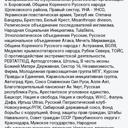
п. Боровский, Община Коренного Русского народа
Щелковского района, Правый сектор, УНА - УНСО,
Украинская повстанческая армия, Тризуб им. Степана
Бандеры, Братство, Белый Крест, Misanthropic division,
Религиозное объединение последователей инглиизма,
Народная Социальная Инициатива, TulaSkins,
Этнополитическое объединение Русские, Русское
национальное объединение Атака, Мечеть Мирмамеда,
Община Коренного Русского народа г. Астрахани, ВОЛЯ,
Меджлис крымскотатарского народа, Рубеж Севера, ТОЙС,
О противодействии экстремистской деятельности,
РЕВТАТПОД, Артподготовка, Штольц, В честь иконы
Божией Матери Державная, Сектор 16, Независимость,
Фирма, Молодежная правозащитная группа МПГ, Курсом
Правды и Единения, Каракольская инициативная группа,
Автоград Крю, Союз Славянских Сил Руси, Алля-Аят,
Благотворительный пансионат Ак Умут, Русская
республика Русь, Арестантское уголовное единство,
Башкорт, Нация и свобода, Нация и свобода, W.H.С., Фалунь
Дафа, Иртыш Ultras, Русский Патриотический клуб-
Новокузнецк/РПК, Сибирский державный союз, Фонд
борьбы с коррупцией, Фонд защиты прав граждан, Штабы
Навального, Совет граждан СССР Прикубанского округа г.
Краснодара, Мужское государство, Народное