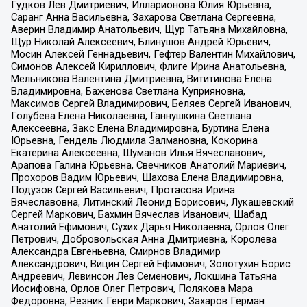
Гудков Лев Дмитриевич, Илларионова Юлия Юрьевна,
Саранг Анна Васильевна, Захарова Светлана Сергеевна,
Аверин Владимир Анатольевич, Щур Татьяна Михайловна,
Щур Николай Алексеевич, Блинушов Андрей Юрьевич,
Мосин Алексей Геннадьевич, Гефтер Валентин Михайлович,
Симонов Алексей Кириллович, Флиге Ирина Анатольевна,
Мельникова Валентина Дмитриевна, Вититинова Елена
Владимировна, Баженова Светлана Куприяновна,
Максимов Сергей Владимирович, Беляев Сергей Иванович,
Голубева Елена Николаевна, Ганнушкина Светлана
Алексеевна, Закс Елена Владимировна, Буртина Елена
Юрьевна, Гендель Людмила Залмановна, Кокорина
Екатерина Алексеевна, Шуманов Илья Вячеславович,
Арапова Галина Юрьевна, Свечников Анатолий Мариевич,
Прохоров Вадим Юрьевич, Шахова Елена Владимировна,
Подузов Сергей Васильевич, Протасова Ирина
Вячеславовна, Литинский Леонид Борисович, Лукашевский
Сергей Маркович, Бахмин Вячеслав Иванович, Шабад
Анатолий Ефимович, Сухих Дарья Николаевна, Орлов Олег
Петрович, Добровольская Анна Дмитриевна, Королева
Александра Евгеньевна, Смирнов Владимир
Александрович, Вицин Сергей Ефимович, Золотухин Борис
Андреевич, Левинсон Лев Семенович, Локшина Татьяна
Иосифовна, Орлов Олег Петрович, Полякова Мара
Федоровна, Резник Генри Маркович, Захаров Герман