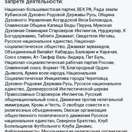
запрете деятельности:
Национал-большевистская партия, ВЕК РА, Рада земли
Кубанской Духовно Родовой Державы Русь, Община
Духовного Управления Асгардской Веси Беловодья,
Славянская Община Капища Веды Перуна, Мужская
Духовная Семинария Староверов-Инглингов, Нурджулар, К
Богодержавию, Таблиги Джамаат, Свидетели Иеговы,
Русское национальное единство, Национал-
социалистическое общество, Джамаат мувахидов,
Объединенный Вилайат Кабарды, Балкарии и Карачая,
Союз славян, Ат-Такфир Валь-Хиджра, Пит Буль,
Национал-социалистическая рабочая партия России,
Славянский союз, Формат-18, Благородный Орден
Дьявола, Армия воли народа, Национальная
Социалистическая Инициатива города Череповца,
Духовно-Родовая Держава Русь, Русское национальное
единство, Древнерусской Инглистической церкви
Православных Староверов-Инглингов, Русский
общенациональный союз, Движение против нелегальной
иммиграции, Кровь и Честь, О свободе совести и о
религиозных объединениях, Омская организация
общественного политического движения Русское
национальное единство, Северное Братство, Клуб
Болельщиков Футбольного Клуба Динамо,
Файзрахманисты, Мусульманская религиозная организация