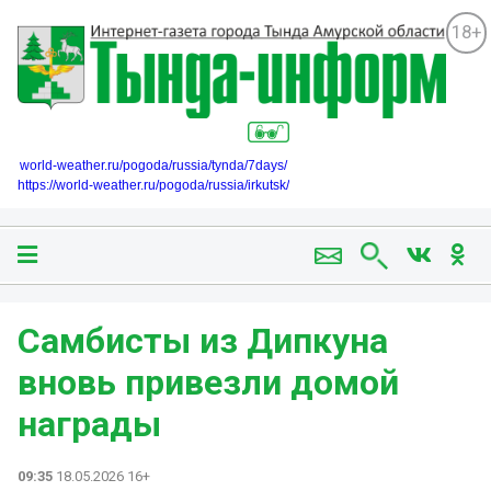
18+
world-weather.ru/pogoda/russia/tynda/7days/
https://world-weather.ru/pogoda/russia/irkutsk/
Самбисты из Дипкуна
вновь привезли домой
награды
09:35
18.05.2026 16+