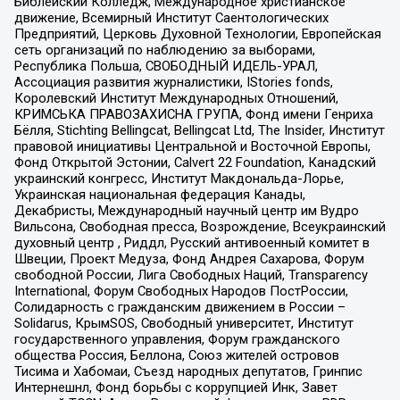
Библейский Колледж, Международное христианское
движение, Всемирный Институт Саентологических
Предприятий, Церковь Духовной Технологии, Европейская
сеть организаций по наблюдению за выборами,
Республика Польша, СВОБОДНЫЙ ИДЕЛЬ-УРАЛ,
Ассоциация развития журналистики, IStories fonds,
Королевский Институт Международных Отношений,
КРИМСЬКА ПРАВОЗАХИСНА ГРУПА, Фонд имени Генриха
Бёлля, Stichting Bellingcat, Bellingcat Ltd, The Insider, Институт
правовой инициативы Центральной и Восточной Европы,
Фонд Открытой Эстонии, Calvert 22 Foundation, Канадский
украинский конгресс, Институт Макдональда-Лорье,
Украинская национальная федерация Канады,
Декабристы, Международный научный центр им Вудро
Вильсона, Свободная пресса, Возрождение, Всеукраинский
духовный центр , Риддл, Русский антивоенный комитет в
Швеции, Проект Медуза, Фонд Андрея Сахарова, Форум
свободной России, Лига Свободных Наций, Transparеncy
International, Форум Свободных Народов ПостРоссии,
Солидарность с гражданским движением в России –
Solidarus, КрымSOS, Свободный университет, Институт
государственного управления, Форум гражданского
общества Россия, Беллона, Союз жителей островов
Тисима и Хабомаи, Съезд народных депутатов, Гринпис
Интернешнл, Фонд борьбы с коррупцией Инк, Завет