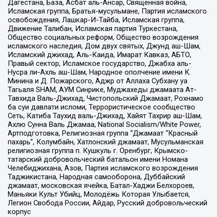
Дагестана, База, Асбат аль-Ансар, Священная война,
Исламская группа, Братья-мусульмане, Партия исламского
освобождения, Лашкар-И-Тайба, Исламская группа,
Движение Талибан, Исламская партия Туркестана,
Общество социальных реформ, Общество возрождения
исламского наследия, Дом двух святых, Джунд аш-Шам,
Исламский джихад, Аль-Каида, Имарат Кавказ, АБТО,
Правый сектор, Исламское государство, Джабха аль-
Нусра ли-Ахль аш-Шам, Народное ополчение имени К.
Минина и Д. Пожарского, Аджр от Аллаха Субхану уа
Тагьаля SHAM, АУМ Синрике, Муджахеды джамаата Ат-
Тавхида Валь-Джихад, Чистопольский Джамаат, Рохнамо
ба суи давлати исломи, Террористическое сообщество
Сеть, Катиба Таухид валь-Джихад, Хайят Тахрир аш-Шам,
Ахлю Сунна Валь Джамаа, National Socialism/White Power,
Артподготовка, Религиозная группа “Джамаат “Красный
пахарь”, Колумбайн, Хатлонский джамаат, Мусульманская
религиозная группа п. Кушкуль г. Оренбург, Крымско-
татарский добровольческий батальон имени Номана
Челебиджихана, Азов, Партия исламского возрождения
Таджикистана, Народная самооборона, Дуббайский
джамаат, московская ячейка, Батал-Хаджи Белхороев,
Маньяки Культ Убийц, Молодёжь Которая Улыбается,
Легион Свобода России, Айдар, Русский добровольческий
корпус