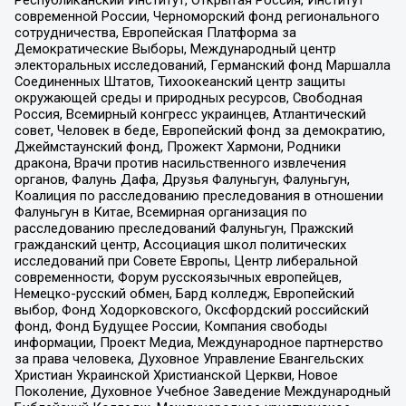
современной России, Черноморский фонд регионального
сотрудничества, Европейская Платформа за
Демократические Выборы, Международный центр
электоральных исследований, Германский фонд Маршалла
Соединенных Штатов, Тихоокеанский центр защиты
окружающей среды и природных ресурсов, Свободная
Россия, Всемирный конгресс украинцев, Атлантический
совет, Человек в беде, Европейский фонд за демократию,
Джеймстаунский фонд, Прожект Хармони, Родники
дракона, Врачи против насильственного извлечения
органов, Фалунь Дафа, Друзья Фалуньгун, Фалуньгун,
Коалиция по расследованию преследования в отношении
Фалуньгун в Китае, Всемирная организация по
расследованию преследований Фалуньгун, Пражский
гражданский центр, Ассоциация школ политических
исследований при Совете Европы, Центр либеральной
современности, Форум русскоязычных европейцев,
Немецко-русский обмен, Бард колледж, Европейский
выбор, Фонд Ходорковского, Оксфордский российский
фонд, Фонд Будущее России, Компания свободы
информации, Проект Медиа, Международное партнерство
за права человека, Духовное Управление Евангельских
Христиан Украинской Христианской Церкви, Новое
Поколение, Духовное Учебное Заведение Международный