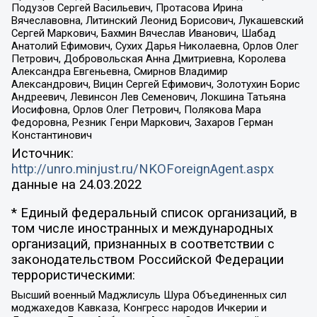
Подузов Сергей Васильевич, Протасова Ирина
Вячеславовна, Литинский Леонид Борисович, Лукашевский
Сергей Маркович, Бахмин Вячеслав Иванович, Шабад
Анатолий Ефимович, Сухих Дарья Николаевна, Орлов Олег
Петрович, Добровольская Анна Дмитриевна, Королева
Александра Евгеньевна, Смирнов Владимир
Александрович, Вицин Сергей Ефимович, Золотухин Борис
Андреевич, Левинсон Лев Семенович, Локшина Татьяна
Иосифовна, Орлов Олег Петрович, Полякова Мара
Федоровна, Резник Генри Маркович, Захаров Герман
Константинович
Источник:
http://unro.minjust.ru/NKOForeignAgent.aspx
данные на
24.03.2022
* Единый федеральный список организаций, в
том числе иностранных и международных
организаций, признанных в соответствии с
законодательством Российской Федерации
террористическими:
Высший военный Маджлисуль Шура Объединенных сил
моджахедов Кавказа, Конгресс народов Ичкерии и