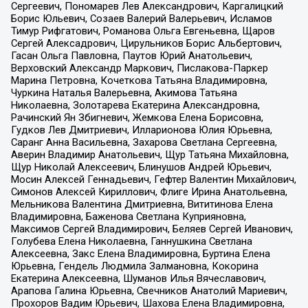
Сергеевич, Пономарев Лев Александрович, Каргалицкий
Борис Юльевич, Созаев Валерий Валерьевич, Исламов
Тимур Рифгатович, Романова Ольга Евгеньевна, Щаров
Сергей Алексадрович, Цирульников Борис Альбертович,
Гасан Ольга Павловна, Паутов Юрий Анатольевич,
Верховский Александр Маркович, Пислакова-Паркер
Марина Петровна, Кочеткова Татьяна Владимировна,
Чуркина Наталья Валерьевна, Акимова Татьяна
Николаевна, Золотарева Екатерина Александровна,
Рачинский Ян Збигневич, Жемкова Елена Борисовна,
Гудков Лев Дмитриевич, Илларионова Юлия Юрьевна,
Саранг Анна Васильевна, Захарова Светлана Сергеевна,
Аверин Владимир Анатольевич, Щур Татьяна Михайловна,
Щур Николай Алексеевич, Блинушов Андрей Юрьевич,
Мосин Алексей Геннадьевич, Гефтер Валентин Михайлович,
Симонов Алексей Кириллович, Флиге Ирина Анатольевна,
Мельникова Валентина Дмитриевна, Вититинова Елена
Владимировна, Баженова Светлана Куприяновна,
Максимов Сергей Владимирович, Беляев Сергей Иванович,
Голубева Елена Николаевна, Ганнушкина Светлана
Алексеевна, Закс Елена Владимировна, Буртина Елена
Юрьевна, Гендель Людмила Залмановна, Кокорина
Екатерина Алексеевна, Шуманов Илья Вячеславович,
Арапова Галина Юрьевна, Свечников Анатолий Мариевич,
Прохоров Вадим Юрьевич, Шахова Елена Владимировна,