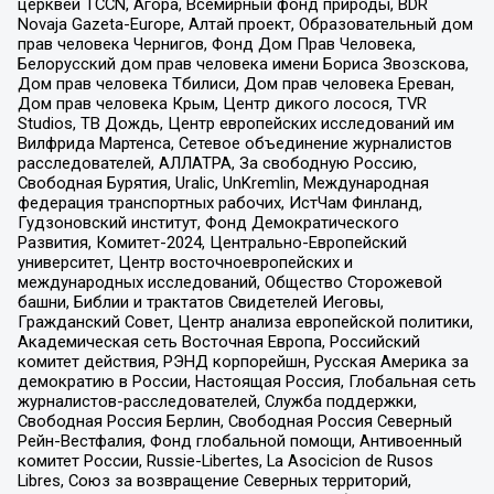
церквей TCCN, Агора, Всемирный фонд природы, BDR
Novaja Gazeta-Europe, Алтай проект, Образовательный дом
прав человека Чернигов, Фонд Дом Прав Человека,
Белорусский дом прав человека имени Бориса Звозскова,
Дом прав человека Тбилиси, Дом прав человека Ереван,
Дом прав человека Крым, Центр дикого лосося, TVR
Studios, ТВ Дождь, Центр европейских исследований им
Вилфрида Мартенса, Сетевое объединение журналистов
расследователей, АЛЛАТРА, За свободную Россию,
Свободная Бурятия, Uralic, UnKremlin, Международная
федерация транспортных рабочих, ИстЧам Финланд,
Гудзоновский институт, Фонд Демократического
Развития, Комитет-2024, Центрально-Европейский
университет, Центр восточноевропейских и
международных исследований, Общество Сторожевой
башни, Библии и трактатов Свидетелей Иеговы,
Гражданский Совет, Центр анализа европейской политики,
Академическая сеть Восточная Европа, Российский
комитет действия, РЭНД корпорейшн, Русская Америка за
демократию в России, Настоящая Россия, Глобальная сеть
журналистов-расследователей, Служба поддержки,
Свободная Россия Берлин, Свободная Россия Северный
Рейн-Вестфалия, Фонд глобальной помощи, Антивоенный
комитет России, Russie-Libertes, La Asocicion de Rusos
Libres, Союз за возвращение Северных территорий,