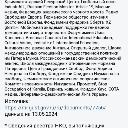
Крымскотатарский Ресурсный Центр, Глобальный союз
IndustriALL, Russian Election Monitor, Article 19, Мнение
медиа, Федерация анархического черного креста, Радио
Свободная Европа, Германское общество изучения
Восточной Европы, Фонд имени Фридриха Эберта, XZ
gGmbH, Мобильная академия поддержки гендерной
демократии и миротворчества, Форум имени Льва
Копелева, American Councils for International Education,
Cultural Vistas, Institute of International Education,
Антивоенное движение Антальи, Открытый диалог, Школа
международных отношений и государственной политики
им Питера Мунка, Российско-канадский демократический
альянс, Школа международных отношений им Нормана
Патерсона, Центр Гражданских Свобод, Фонд Бориса
Немцова за Свободу, Фонд имени Фридриха Науманна за
свободу, Феминистское антивоенное сопротивление,
Комитет независимости Ингушетии, Прометей, Stop
Occupation of Karelia, Вернись живым, Фридом Хаус, СОТА
медиа, Либерально-демократическая Лига Украины
Источник:
https://minjust.gov.ru/ru/documents/7756/
данные на
13.05.2024
* Сведения реестра НКО, выполняющих