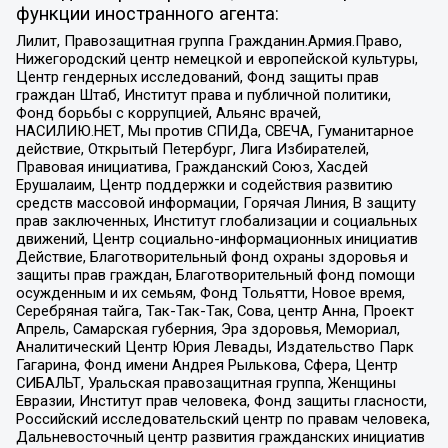
функции иностранного агента:
Лилит, Правозащитная группа Гражданин.Армия.Право,
Нижегородский центр немецкой и европейской культуры,
Центр гендерных исследований, Фонд защиты прав
граждан Штаб, Институт права и публичной политики,
Фонд борьбы с коррупцией, Альянс врачей,
НАСИЛИЮ.НЕТ, Мы против СПИДа, СВЕЧА, Гуманитарное
действие, Открытый Петербург, Лига Избирателей,
Правовая инициатива, Гражданский Союз, Хасдей
Ерушалаим, Центр поддержки и содействия развитию
средств массовой информации, Горячая Линия, В защиту
прав заключенных, Институт глобализации и социальных
движений, Центр социально-информационных инициатив
Действие, Благотворительный фонд охраны здоровья и
защиты прав граждан, Благотворительный фонд помощи
осужденным и их семьям, Фонд Тольятти, Новое время,
Серебряная тайга, Так-Так-Так, Сова, центр Анна, Проект
Апрель, Самарская губерния, Эра здоровья, Мемориал,
Аналитический Центр Юрия Левады, Издательство Парк
Гагарина, Фонд имени Андрея Рылькова, Сфера, Центр
СИБАЛЬТ, Уральская правозащитная группа, Женщины
Евразии, Институт прав человека, Фонд защиты гласности,
Российский исследовательский центр по правам человека,
Дальневосточный центр развития гражданских инициатив