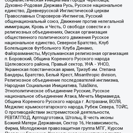
Социалистическая Инициатива города Череповца,
Духовно-Родовая Держава Русь, Русское национальное
единство, Древнерусской Инглистической церкви
Православных Староверов-Инглингов, Русский
общенациональный союз, Движение против нелегальной
иммиграции, Кровь и Честь, О свободе совести и о
религиозных объединениях, Омская организация
общественного политического движения Русское
национальное единство, Северное Братство, Клуб
Болельщиков Футбольного Клуба Динамо,
Файзрахманисты, Мусульманская религиозная организация
п. Боровский, Община Коренного Русского народа
Щелковского района, Правый сектор, УНА - УНСО,
Украинская повстанческая армия, Тризуб им. Степана
Бандеры, Братство, Белый Крест, Misanthropic division,
Религиозное объединение последователей инглиизма,
Народная Социальная Инициатива, TulaSkins,
Этнополитическое объединение Русские, Русское
национальное объединение Атака, Мечеть Мирмамеда,
Община Коренного Русского народа г. Астрахани, ВОЛЯ,
Меджлис крымскотатарского народа, Рубеж Севера, ТОЙС,
О противодействии экстремистской деятельности,
РЕВТАТПОД, Артподготовка, Штольц, В честь иконы
Божией Матери Державная, Сектор 16, Независимость,
Фирма, Молодежная правозащитная группа МПГ, Курсом