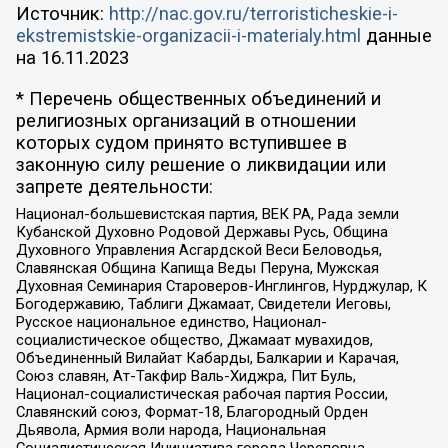
Источник:
http://nac.gov.ru/terroristicheskie-i-
ekstremistskie-organizacii-i-materialy.html
данные
на
16.11.2023
* Перечень общественных объединений и
религиозных организаций в отношении
которых судом принято вступившее в
законную силу решение о ликвидации или
запрете деятельности:
Национал-большевистская партия, ВЕК РА, Рада земли
Кубанской Духовно Родовой Державы Русь, Община
Духовного Управления Асгардской Веси Беловодья,
Славянская Община Капища Веды Перуна, Мужская
Духовная Семинария Староверов-Инглингов, Нурджулар, К
Богодержавию, Таблиги Джамаат, Свидетели Иеговы,
Русское национальное единство, Национал-
социалистическое общество, Джамаат мувахидов,
Объединенный Вилайат Кабарды, Балкарии и Карачая,
Союз славян, Ат-Такфир Валь-Хиджра, Пит Буль,
Национал-социалистическая рабочая партия России,
Славянский союз, Формат-18, Благородный Орден
Дьявола, Армия воли народа, Национальная