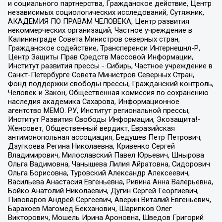
и социального партнерства, Гражданское действие, Центр
независимых социологических исследований, Сутяжник,
АКАДЕМИЯ ПО ПРАВАМ ЧЕЛОВЕКА, Центр развития
некоммерческих организаций, Частное учреждение в
Калининграде Совета Министров северных стран,
Гражданское содействие, Трансперенси Интернешнл-Р,
Центр Защиты Прав Средств Массовой Информации,
Институт развития прессы - Сибирь, Частное учреждение в
Санкт-Петербурге Совета Министров Северных Стран,
Фонд поддержки свободы прессы, Гражданский контроль,
Человек и Закон, Общественная комиссия по сохранению
наследия академика Сахарова, Информационное
агентство МЕМО. РУ, Институт региональной прессы,
Институт Развития Свободы Информации, Экозащита!-
Женсовет, Общественный вердикт, Евразийская
антимонопольная ассоциация, Бедушев Петр Петрович,
Дзугкоева Регина Николаевна, Кривенко Сергей
Владимирович, Милославский Павел Юрьевич, Шнырова
Ольга Вадимовна, Чанышева Лилия Айратовна, Сидорович
Ольга Борисовна, Туровский Александр Алексеевич,
Васильева Анастасия Евгеньевна, Ривина Анна Валерьевна,
Бойко Анатолий Николаевич, Дугин Сергей Георгиевич,
Пивоваров Андрей Сергеевич, Аверин Виталий Евгеньевич,
Барахоев Магомед Бекханович, Шарипков Олег
Викторович, Мошель Ирина Ароновна, Шведов Григорий