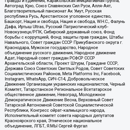
Правды и Единения, Каракольская инициативная группа,
Автоград Крю, Союз Славянских Сил Руси, Алля-Аят,
Благотворительный пансионат Ак Умут, Русская
республика Русь, Арестантское уголовное единство,
Башкорт, Нация и свобода, Нация и свобода, W.H.С., Фалунь
Дафа, Иртыш Ultras, Русский Патриотический клуб-
Новокузнецк/РПК, Сибирский державный союз, Фонд
борьбы с коррупцией, Фонд защиты прав граждан, Штабы
Навального, Совет граждан СССР Прикубанского округа г.
Краснодара, Мужское государство, Народное
объединение русского движения, Народное движение
Адат, Народный совет граждан РСФСР СССР
Архангельской области, Проект Штурм, Граждане СССР,
Держава Союз Советских Светлых Родов, Совет Советских
Социалистических Районов, Meta Platforms Inc, Facebook,
Instagram, WhatsApp, СИЧ-С14, Добровольческое
Движение Организации украинских националистов, Черный
Комитет, Татарстанское Региональное Всетатарское
общественное движение, Невоград, Молодежное
Демократическое Движение Весна, Верховный Совет
Татарской Автономной Советской Социалистической
Республики, Конгресс ойрат-калмыцкого народа,
Исполнительный комитет совета народных депутатов
Красноярского края, Этническое национальное
объединение, ЛГБТ, Я.МЫ Сергей Фургал