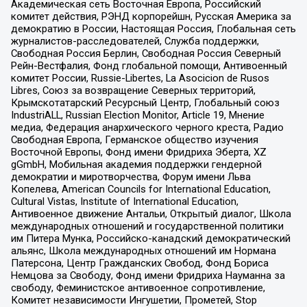
Академическая сеть Восточная Европа, Российский
комитет действия, РЭНД корпорейшн, Русская Америка за
демократию в России, Настоящая Россия, Глобальная сеть
журналистов-расследователей, Служба поддержки,
Свободная Россия Берлин, Свободная Россия Северный
Рейн-Вестфалия, Фонд глобальной помощи, Антивоенный
комитет России, Russie-Libertes, La Asocicion de Rusos
Libres, Союз за возвращение Северных территорий,
Крымскотатарский Ресурсный Центр, Глобальный союз
IndustriALL, Russian Election Monitor, Article 19, Мнение
медиа, Федерация анархического черного креста, Радио
Свободная Европа, Германское общество изучения
Восточной Европы, Фонд имени Фридриха Эберта, XZ
gGmbH, Мобильная академия поддержки гендерной
демократии и миротворчества, Форум имени Льва
Копелева, American Councils for International Education,
Cultural Vistas, Institute of International Education,
Антивоенное движение Антальи, Открытый диалог, Школа
международных отношений и государственной политики
им Питера Мунка, Российско-канадский демократический
альянс, Школа международных отношений им Нормана
Патерсона, Центр Гражданских Свобод, Фонд Бориса
Немцова за Свободу, Фонд имени Фридриха Науманна за
свободу, Феминистское антивоенное сопротивление,
Комитет независимости Ингушетии, Прометей, Stop