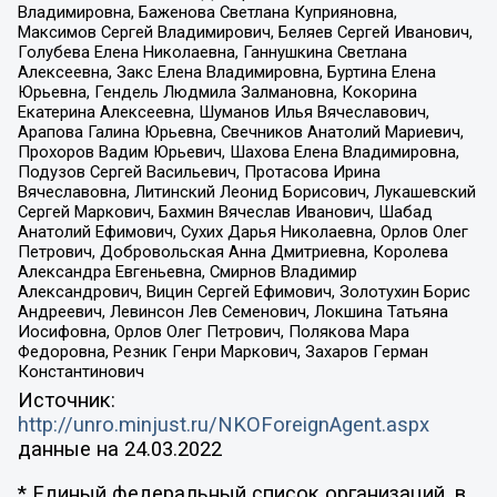
Владимировна, Баженова Светлана Куприяновна,
Максимов Сергей Владимирович, Беляев Сергей Иванович,
Голубева Елена Николаевна, Ганнушкина Светлана
Алексеевна, Закс Елена Владимировна, Буртина Елена
Юрьевна, Гендель Людмила Залмановна, Кокорина
Екатерина Алексеевна, Шуманов Илья Вячеславович,
Арапова Галина Юрьевна, Свечников Анатолий Мариевич,
Прохоров Вадим Юрьевич, Шахова Елена Владимировна,
Подузов Сергей Васильевич, Протасова Ирина
Вячеславовна, Литинский Леонид Борисович, Лукашевский
Сергей Маркович, Бахмин Вячеслав Иванович, Шабад
Анатолий Ефимович, Сухих Дарья Николаевна, Орлов Олег
Петрович, Добровольская Анна Дмитриевна, Королева
Александра Евгеньевна, Смирнов Владимир
Александрович, Вицин Сергей Ефимович, Золотухин Борис
Андреевич, Левинсон Лев Семенович, Локшина Татьяна
Иосифовна, Орлов Олег Петрович, Полякова Мара
Федоровна, Резник Генри Маркович, Захаров Герман
Константинович
Источник:
http://unro.minjust.ru/NKOForeignAgent.aspx
данные на
24.03.2022
* Единый федеральный список организаций, в