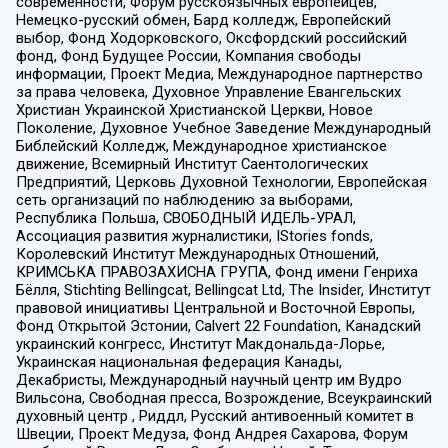
современности, Форум русскоязычных европейцев,
Немецко-русский обмен, Бард колледж, Европейский
выбор, Фонд Ходорковского, Оксфордский российский
фонд, Фонд Будущее России, Компания свободы
информации, Проект Медиа, Международное партнерство
за права человека, Духовное Управление Евангельских
Христиан Украинской Христианской Церкви, Новое
Поколение, Духовное Учебное Заведение Международный
Библейский Колледж, Международное христианское
движение, Всемирный Институт Саентологических
Предприятий, Церковь Духовной Технологии, Европейская
сеть организаций по наблюдению за выборами,
Республика Польша, СВОБОДНЫЙ ИДЕЛЬ-УРАЛ,
Ассоциация развития журналистики, IStories fonds,
Королевский Институт Международных Отношений,
КРИМСЬКА ПРАВОЗАХИСНА ГРУПА, Фонд имени Генриха
Бёлля, Stichting Bellingcat, Bellingcat Ltd, The Insider, Институт
правовой инициативы Центральной и Восточной Европы,
Фонд Открытой Эстонии, Calvert 22 Foundation, Канадский
украинский конгресс, Институт Макдональда-Лорье,
Украинская национальная федерация Канады,
Декабристы, Международный научный центр им Вудро
Вильсона, Свободная пресса, Возрождение, Всеукраинский
духовный центр , Риддл, Русский антивоенный комитет в
Швеции, Проект Медуза, Фонд Андрея Сахарова, Форум