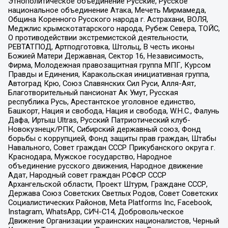
Этнополитическое объединение Русские, Русское
национальное объединение Атака, Мечеть Мирмамеда,
Община Коренного Русского народа г. Астрахани, ВОЛЯ,
Меджлис крымскотатарского народа, Рубеж Севера, ТОЙС,
О противодействии экстремистской деятельности,
РЕВТАТПОД, Артподготовка, Штольц, В честь иконы
Божией Матери Державная, Сектор 16, Независимость,
Фирма, Молодежная правозащитная группа МПГ, Курсом
Правды и Единения, Каракольская инициативная группа,
Автоград Крю, Союз Славянских Сил Руси, Алля-Аят,
Благотворительный пансионат Ак Умут, Русская
республика Русь, Арестантское уголовное единство,
Башкорт, Нация и свобода, Нация и свобода, W.H.С., Фалунь
Дафа, Иртыш Ultras, Русский Патриотический клуб-
Новокузнецк/РПК, Сибирский державный союз, Фонд
борьбы с коррупцией, Фонд защиты прав граждан, Штабы
Навального, Совет граждан СССР Прикубанского округа г.
Краснодара, Мужское государство, Народное
объединение русского движения, Народное движение
Адат, Народный совет граждан РСФСР СССР
Архангельской области, Проект Штурм, Граждане СССР,
Держава Союз Советских Светлых Родов, Совет Советских
Социалистических Районов, Meta Platforms Inc, Facebook,
Instagram, WhatsApp, СИЧ-С14, Добровольческое
Движение Организации украинских националистов, Черный