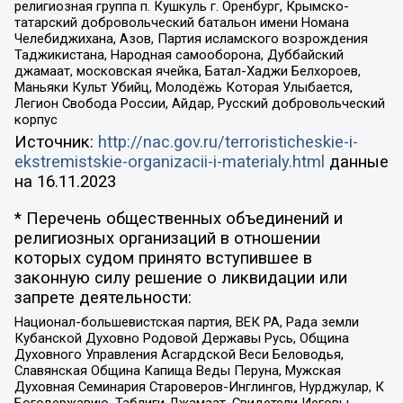
религиозная группа п. Кушкуль г. Оренбург, Крымско-
татарский добровольческий батальон имени Номана
Челебиджихана, Азов, Партия исламского возрождения
Таджикистана, Народная самооборона, Дуббайский
джамаат, московская ячейка, Батал-Хаджи Белхороев,
Маньяки Культ Убийц, Молодёжь Которая Улыбается,
Легион Свобода России, Айдар, Русский добровольческий
корпус
Источник:
http://nac.gov.ru/terroristicheskie-i-
ekstremistskie-organizacii-i-materialy.html
данные
на
16.11.2023
* Перечень общественных объединений и
религиозных организаций в отношении
которых судом принято вступившее в
законную силу решение о ликвидации или
запрете деятельности:
Национал-большевистская партия, ВЕК РА, Рада земли
Кубанской Духовно Родовой Державы Русь, Община
Духовного Управления Асгардской Веси Беловодья,
Славянская Община Капища Веды Перуна, Мужская
Духовная Семинария Староверов-Инглингов, Нурджулар, К