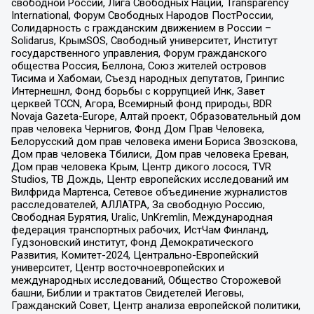
свободной России, Лига Свободных Наций, Transparеncy
International, Форум Свободных Народов ПостРоссии,
Солидарность с гражданским движением в России –
Solidarus, КрымSOS, Свободный университет, Институт
государственного управления, Форум гражданского
общества Россия, Беллона, Союз жителей островов
Тисима и Хабомаи, Съезд народных депутатов, Гринпис
Интернешнл, Фонд борьбы с коррупцией Инк, Завет
церквей TCCN, Агора, Всемирный фонд природы, BDR
Novaja Gazeta-Europe, Алтай проект, Образовательный дом
прав человека Чернигов, Фонд Дом Прав Человека,
Белорусский дом прав человека имени Бориса Звозскова,
Дом прав человека Тбилиси, Дом прав человека Ереван,
Дом прав человека Крым, Центр дикого лосося, TVR
Studios, ТВ Дождь, Центр европейских исследований им
Вилфрида Мартенса, Сетевое объединение журналистов
расследователей, АЛЛАТРА, За свободную Россию,
Свободная Бурятия, Uralic, UnKremlin, Международная
федерация транспортных рабочих, ИстЧам Финланд,
Гудзоновский институт, Фонд Демократического
Развития, Комитет-2024, Центрально-Европейский
университет, Центр восточноевропейских и
международных исследований, Общество Сторожевой
башни, Библии и трактатов Свидетелей Иеговы,
Гражданский Совет, Центр анализа европейской политики,