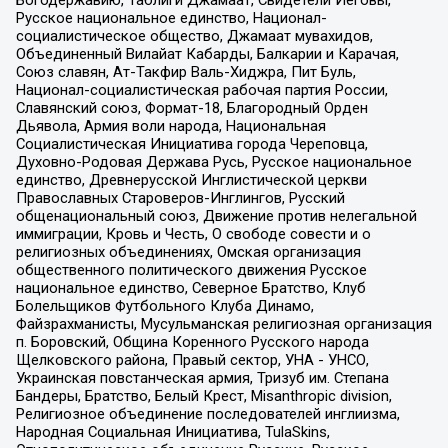
Богодержавию, Таблиги Джамаат, Свидетели Иеговы,
Русское национальное единство, Национал-
социалистическое общество, Джамаат мувахидов,
Объединенный Вилайат Кабарды, Балкарии и Карачая,
Союз славян, Ат-Такфир Валь-Хиджра, Пит Буль,
Национал-социалистическая рабочая партия России,
Славянский союз, Формат-18, Благородный Орден
Дьявола, Армия воли народа, Национальная
Социалистическая Инициатива города Череповца,
Духовно-Родовая Держава Русь, Русское национальное
единство, Древнерусской Инглистической церкви
Православных Староверов-Инглингов, Русский
общенациональный союз, Движение против нелегальной
иммиграции, Кровь и Честь, О свободе совести и о
религиозных объединениях, Омская организация
общественного политического движения Русское
национальное единство, Северное Братство, Клуб
Болельщиков Футбольного Клуба Динамо,
Файзрахманисты, Мусульманская религиозная организация
п. Боровский, Община Коренного Русского народа
Щелковского района, Правый сектор, УНА - УНСО,
Украинская повстанческая армия, Тризуб им. Степана
Бандеры, Братство, Белый Крест, Misanthropic division,
Религиозное объединение последователей инглиизма,
Народная Социальная Инициатива, TulaSkins,