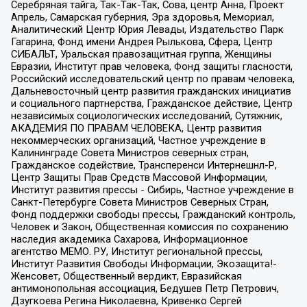
Серебряная тайга, Так-Так-Так, Сова, центр Анна, Проект
Апрель, Самарская губерния, Эра здоровья, Мемориал,
Аналитический Центр Юрия Левады, Издательство Парк
Гагарина, Фонд имени Андрея Рылькова, Сфера, Центр
СИБАЛЬТ, Уральская правозащитная группа, Женщины
Евразии, Институт прав человека, Фонд защиты гласности,
Российский исследовательский центр по правам человека,
Дальневосточный центр развития гражданских инициатив
и социального партнерства, Гражданское действие, Центр
независимых социологических исследований, Сутяжник,
АКАДЕМИЯ ПО ПРАВАМ ЧЕЛОВЕКА, Центр развития
некоммерческих организаций, Частное учреждение в
Калининграде Совета Министров северных стран,
Гражданское содействие, Трансперенси Интернешнл-Р,
Центр Защиты Прав Средств Массовой Информации,
Институт развития прессы - Сибирь, Частное учреждение в
Санкт-Петербурге Совета Министров Северных Стран,
Фонд поддержки свободы прессы, Гражданский контроль,
Человек и Закон, Общественная комиссия по сохранению
наследия академика Сахарова, Информационное
агентство МЕМО. РУ, Институт региональной прессы,
Институт Развития Свободы Информации, Экозащита!-
Женсовет, Общественный вердикт, Евразийская
антимонопольная ассоциация, Бедушев Петр Петрович,
Дзугкоева Регина Николаевна, Кривенко Сергей