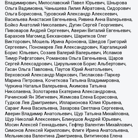
Владимирович, Милославский Павел Юрьевич, Шнырова
Ольга Вадимовна, Чанышева Лилия Айратовна, Сидорович
Ольга Борисовна, Туровский Александр Алексеевич,
Васильева Анастасия Евгеньевна, Ривина Анна Валерьевна,
Бойко Анатолий Николаевич, Дугин Сергей Георгиевич,
Пивоваров Андрей Сергеевич, Аверин Виталий Евгеньевич,
Барахоев Магомед Бекханович, Шарипков Олег
Викторович, Мошель Ирина Ароновна, Шведов Григорий
Сергеевич, Пономарев Лев Александрович, Каргалицкий
Борис Юльевич, Созаев Валерий Валерьевич, Исламов
Тимур Рифгатович, Романова Ольга Евгеньевна, Щаров
Сергей Алексадрович, Цирульников Борис Альбертович,
Гасан Ольга Павловна, Паутов Юрий Анатольевич,
Верховский Александр Маркович, Пислакова-Паркер
Марина Петровна, Кочеткова Татьяна Владимировна,
Чуркина Наталья Валерьевна, Акимова Татьяна
Николаевна, Золотарева Екатерина Александровна,
Рачинский Ян Збигневич, Жемкова Елена Борисовна,
Гудков Лев Дмитриевич, Илларионова Юлия Юрьевна,
Саранг Анна Васильевна, Захарова Светлана Сергеевна,
Аверин Владимир Анатольевич, Щур Татьяна Михайловна,
Щур Николай Алексеевич, Блинушов Андрей Юрьевич,
Мосин Алексей Геннадьевич, Гефтер Валентин Михайлович,
Симонов Алексей Кириллович, Флиге Ирина Анатольевна,
Мельникова Валентина Дмитриевна, Вититинова Елена