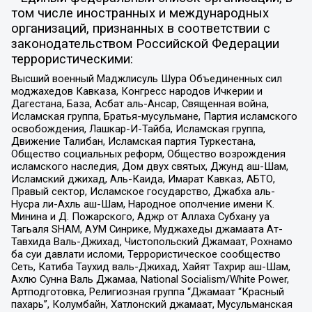
том числе иностранных и международных
организаций, признанных в соответствии с
законодательством Российской Федерации
террористическими:
Высший военный Маджлисуль Шура Объединенных сил
моджахедов Кавказа, Конгресс народов Ичкерии и
Дагестана, База, Асбат аль-Ансар, Священная война,
Исламская группа, Братья-мусульмане, Партия исламского
освобождения, Лашкар-И-Тайба, Исламская группа,
Движение Талибан, Исламская партия Туркестана,
Общество социальных реформ, Общество возрождения
исламского наследия, Дом двух святых, Джунд аш-Шам,
Исламский джихад, Аль-Каида, Имарат Кавказ, АБТО,
Правый сектор, Исламское государство, Джабха аль-
Нусра ли-Ахль аш-Шам, Народное ополчение имени К.
Минина и Д. Пожарского, Аджр от Аллаха Субхану уа
Тагьаля SHAM, АУМ Синрике, Муджахеды джамаата Ат-
Тавхида Валь-Джихад, Чистопольский Джамаат, Рохнамо
ба суи давлати исломи, Террористическое сообщество
Сеть, Катиба Таухид валь-Джихад, Хайят Тахрир аш-Шам,
Ахлю Сунна Валь Джамаа, National Socialism/White Power,
Артподготовка, Религиозная группа “Джамаат “Красный
пахарь”, Колумбайн, Хатлонский джамаат, Мусульманская