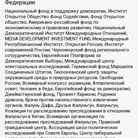
Федерации:
Национальный фонд в поддержку демократии, Институт
Открытое Общество Фонд Содействия, Фонд Открытое
общество, Американо-российский фонд по
экономическому и правовому развитию, Национальный
Демократический Институт Международных Отношений,
MEDIA DEVELOPMENT INVESTMENT FUND, Международный
Республиканский Институт, Открытая Россия, Институт
современной России, Черноморский фонд регионального
сотрудничества, Европейская Платформа за
Демократические Выборы, Международный центр
электоральных исследований, Германский фонд Маршалла
Соединенных Штатов, Тихоокеанский центр защиты
окружающей среды и природных ресурсов, Свободная
Россия, Всемирный конгресс украинцев, Атлантический
совет, Человек в беде, Европейский фонд за демократию,
Джеймстаунский фонд, Прожект Хармони, Родники
дракона, Врачи против насильственного извлечения
органов, Фалунь Дафа, Друзья Фалуньгун, Фалуньгун,
Коалиция по расследованию преследования в отношении
Фалуньгун в Китае, Всемирная организация по
расследованию преследований Фалуньгун, Пражский
гражданский центр, Ассоциация школ политических
исследований при Совете Европы, Центр либеральной