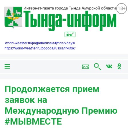
18+
world-weather.ru/pogoda/russia/tynda/7days/
https://world-weather.ru/pogoda/russia/irkutsk/
Продолжается прием
заявок на
Международную Премию
#МЫВМЕСТЕ