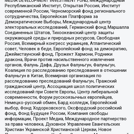
MEDIA DEVELOPMENT INVESTMENT FUND, Международный
Республиканский Институт, Открытая Россия, Институт
современной России, Черноморский фонд регионального
сотрудничества, Европейская Платформа за
Демократические Выборы, Международный центр
электоральных исследований, Германский фонд Маршалла
Соединенных Штатов, Тихоокеанский центр защиты
окружающей среды и природных ресурсов, Свободная
Россия, Всемирный конгресс украинцев, Атлантический
совет, Человек в беде, Европейский фонд за демократию,
Джеймстаунский фонд, Прожект Хармони, Родники
дракона, Врачи против насильственного извлечения
органов, Фалунь Дафа, Друзья Фалуньгун, Фалуньгун,
Коалиция по расследованию преследования в отношении
Фалуньгун в Китае, Всемирная организация по
расследованию преследований Фалуньгун, Пражский
гражданский центр, Ассоциация школ политических
исследований при Совете Европы, Центр либеральной
современности, Форум русскоязычных европейцев,
Немецко-русский обмен, Бард колледж, Европейский
выбор, Фонд Ходорковского, Оксфордский российский
фонд, Фонд Будущее России, Компания свободы
информации, Проект Медиа, Международное партнерство
за права человека, Духовное Управление Евангельских
Христиан Украинской Христианской Церкви, Новое