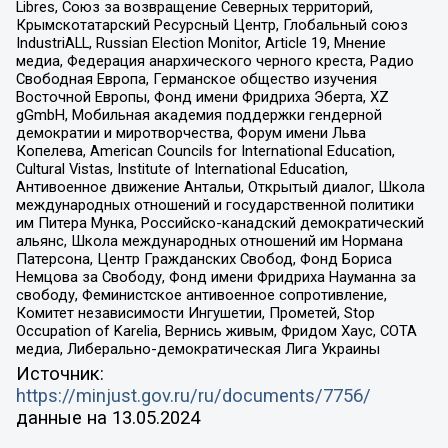
Libres, Союз за возвращение Северных территорий,
Крымскотатарский Ресурсный Центр, Глобальный союз
IndustriALL, Russian Election Monitor, Article 19, Мнение
медиа, Федерация анархического черного креста, Радио
Свободная Европа, Германское общество изучения
Восточной Европы, Фонд имени Фридриха Эберта, XZ
gGmbH, Мобильная академия поддержки гендерной
демократии и миротворчества, Форум имени Льва
Копелева, American Councils for International Education,
Cultural Vistas, Institute of International Education,
Антивоенное движение Антальи, Открытый диалог, Школа
международных отношений и государственной политики
им Питера Мунка, Российско-канадский демократический
альянс, Школа международных отношений им Нормана
Патерсона, Центр Гражданских Свобод, Фонд Бориса
Немцова за Свободу, Фонд имени Фридриха Науманна за
свободу, Феминистское антивоенное сопротивление,
Комитет независимости Ингушетии, Прометей, Stop
Occupation of Karelia, Вернись живым, Фридом Хаус, СОТА
медиа, Либерально-демократическая Лига Украины
Источник:
https://minjust.gov.ru/ru/documents/7756/
данные на
13.05.2024