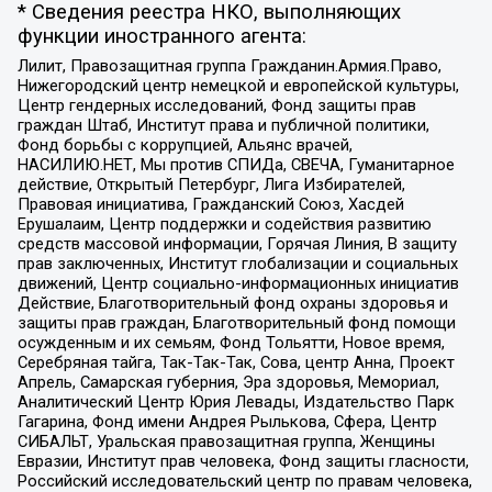
* Сведения реестра НКО, выполняющих
функции иностранного агента:
Лилит, Правозащитная группа Гражданин.Армия.Право,
Нижегородский центр немецкой и европейской культуры,
Центр гендерных исследований, Фонд защиты прав
граждан Штаб, Институт права и публичной политики,
Фонд борьбы с коррупцией, Альянс врачей,
НАСИЛИЮ.НЕТ, Мы против СПИДа, СВЕЧА, Гуманитарное
действие, Открытый Петербург, Лига Избирателей,
Правовая инициатива, Гражданский Союз, Хасдей
Ерушалаим, Центр поддержки и содействия развитию
средств массовой информации, Горячая Линия, В защиту
прав заключенных, Институт глобализации и социальных
движений, Центр социально-информационных инициатив
Действие, Благотворительный фонд охраны здоровья и
защиты прав граждан, Благотворительный фонд помощи
осужденным и их семьям, Фонд Тольятти, Новое время,
Серебряная тайга, Так-Так-Так, Сова, центр Анна, Проект
Апрель, Самарская губерния, Эра здоровья, Мемориал,
Аналитический Центр Юрия Левады, Издательство Парк
Гагарина, Фонд имени Андрея Рылькова, Сфера, Центр
СИБАЛЬТ, Уральская правозащитная группа, Женщины
Евразии, Институт прав человека, Фонд защиты гласности,
Российский исследовательский центр по правам человека,