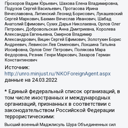
Прохоров Вадим Юрьевич, Шахова Елена Владимировна,
Подузов Сергей Васильевич, Протасова Ирина
Вячеславовна, Литинский Леонид Борисович, Лукашевский
Сергей Маркович, Бахмин Вячеслав Иванович, Шабад
Анатолий Ефимович, Сухих Дарья Николаевна, Орлов Олег
Петрович, Добровольская Анна Дмитриевна, Королева
Александра Евгеньевна, Смирнов Владимир
Александрович, Вицин Сергей Ефимович, Золотухин Борис
Андреевич, Левинсон Лев Семенович, Локшина Татьяна
Иосифовна, Орлов Олег Петрович, Полякова Мара
Федоровна, Резник Генри Маркович, Захаров Герман
Константинович
Источник:
http://unro.minjust.ru/NKOForeignAgent.aspx
данные на
24.03.2022
* Единый федеральный список организаций, в
том числе иностранных и международных
организаций, признанных в соответствии с
законодательством Российской Федерации
террористическими:
Высший военный Маджлисуль Шура Объединенных сил