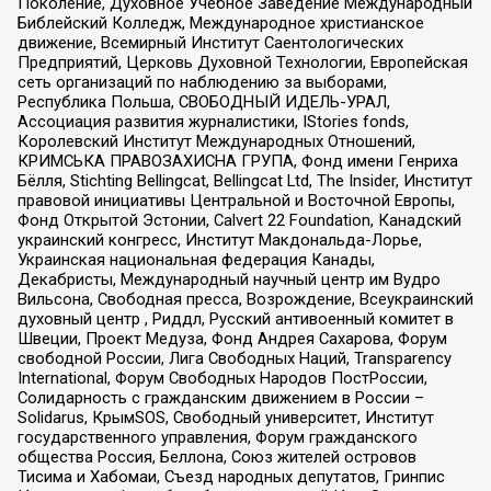
Поколение, Духовное Учебное Заведение Международный
Библейский Колледж, Международное христианское
движение, Всемирный Институт Саентологических
Предприятий, Церковь Духовной Технологии, Европейская
сеть организаций по наблюдению за выборами,
Республика Польша, СВОБОДНЫЙ ИДЕЛЬ-УРАЛ,
Ассоциация развития журналистики, IStories fonds,
Королевский Институт Международных Отношений,
КРИМСЬКА ПРАВОЗАХИСНА ГРУПА, Фонд имени Генриха
Бёлля, Stichting Bellingcat, Bellingcat Ltd, The Insider, Институт
правовой инициативы Центральной и Восточной Европы,
Фонд Открытой Эстонии, Calvert 22 Foundation, Канадский
украинский конгресс, Институт Макдональда-Лорье,
Украинская национальная федерация Канады,
Декабристы, Международный научный центр им Вудро
Вильсона, Свободная пресса, Возрождение, Всеукраинский
духовный центр , Риддл, Русский антивоенный комитет в
Швеции, Проект Медуза, Фонд Андрея Сахарова, Форум
свободной России, Лига Свободных Наций, Transparеncy
International, Форум Свободных Народов ПостРоссии,
Солидарность с гражданским движением в России –
Solidarus, КрымSOS, Свободный университет, Институт
государственного управления, Форум гражданского
общества Россия, Беллона, Союз жителей островов
Тисима и Хабомаи, Съезд народных депутатов, Гринпис