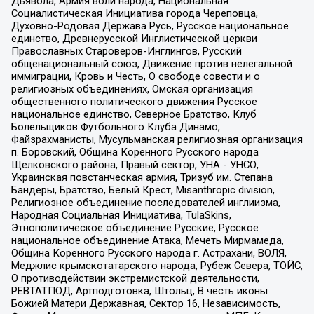
Дьявола, Армия воли народа, Национальная
Социалистическая Инициатива города Череповца,
Духовно-Родовая Держава Русь, Русское национальное
единство, Древнерусской Инглистической церкви
Православных Староверов-Инглингов, Русский
общенациональный союз, Движение против нелегальной
иммиграции, Кровь и Честь, О свободе совести и о
религиозных объединениях, Омская организация
общественного политического движения Русское
национальное единство, Северное Братство, Клуб
Болельщиков Футбольного Клуба Динамо,
Файзрахманисты, Мусульманская религиозная организация
п. Боровский, Община Коренного Русского народа
Щелковского района, Правый сектор, УНА - УНСО,
Украинская повстанческая армия, Тризуб им. Степана
Бандеры, Братство, Белый Крест, Misanthropic division,
Религиозное объединение последователей инглиизма,
Народная Социальная Инициатива, TulaSkins,
Этнополитическое объединение Русские, Русское
национальное объединение Атака, Мечеть Мирмамеда,
Община Коренного Русского народа г. Астрахани, ВОЛЯ,
Меджлис крымскотатарского народа, Рубеж Севера, ТОЙС,
О противодействии экстремистской деятельности,
РЕВТАТПОД, Артподготовка, Штольц, В честь иконы
Божией Матери Державная, Сектор 16, Независимость,