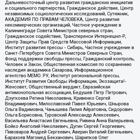
Дальневосточный центр развития гражданских инициатив
и социального партнерства, Гражданское действие, Центр
независимых социологических исследований, Сутяжник,
АКАДЕМИЯ ПО ПРАВАМ ЧЕЛОВЕКА, Центр развития
некоммерческих организаций, Частное учреждение в
Калининграде Совета Министров северных стран,
Гражданское содействие, Трансперенси Интернешнл-Р,
Центр Защиты Прав Средств Массовой Информации,
Институт развития прессы - Сибирь, Частное учреждение в
Санкт-Петербурге Совета Министров Северных Стран,
Фонд поддержки свободы прессы, Гражданский контроль,
Человек и Закон, Общественная комиссия по сохранению
наследия академика Сахарова, Информационное
агентство МЕМО. РУ, Институт региональной прессы,
Институт Развития Свободы Информации, Экозащита!-
Женсовет, Общественный вердикт, Евразийская
антимонопольная ассоциация, Бедушев Петр Петрович,
Дзугкоева Регина Николаевна, Кривенко Сергей
Владимирович, Милославский Павел Юрьевич, Шнырова
Ольга Вадимовна, Чанышева Лилия Айратовна, Сидорович
Ольга Борисовна, Туровский Александр Алексеевич,
Васильева Анастасия Евгеньевна, Ривина Анна Валерьевна,
Бойко Анатолий Николаевич, Дугин Сергей Георгиевич,
Пивоваров Андрей Сергеевич, Аверин Виталий Евгеньевич,
Барахоев Магомед Бекханович, Шарипков Олег