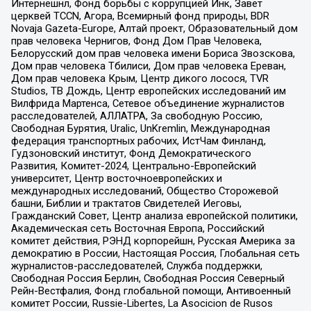
Интернешнл, Фонд борьбы с коррупцией Инк, Завет
церквей TCCN, Агора, Всемирный фонд природы, BDR
Novaja Gazeta-Europe, Алтай проект, Образовательный дом
прав человека Чернигов, Фонд Дом Прав Человека,
Белорусский дом прав человека имени Бориса Звозскова,
Дом прав человека Тбилиси, Дом прав человека Ереван,
Дом прав человека Крым, Центр дикого лосося, TVR
Studios, ТВ Дождь, Центр европейских исследований им
Вилфрида Мартенса, Сетевое объединение журналистов
расследователей, АЛЛАТРА, За свободную Россию,
Свободная Бурятия, Uralic, UnKremlin, Международная
федерация транспортных рабочих, ИстЧам Финланд,
Гудзоновский институт, Фонд Демократического
Развития, Комитет-2024, Центрально-Европейский
университет, Центр восточноевропейских и
международных исследований, Общество Сторожевой
башни, Библии и трактатов Свидетелей Иеговы,
Гражданский Совет, Центр анализа европейской политики,
Академическая сеть Восточная Европа, Российский
комитет действия, РЭНД корпорейшн, Русская Америка за
демократию в России, Настоящая Россия, Глобальная сеть
журналистов-расследователей, Служба поддержки,
Свободная Россия Берлин, Свободная Россия Северный
Рейн-Вестфалия, Фонд глобальной помощи, Антивоенный
комитет России, Russie-Libertes, La Asocicion de Rusos