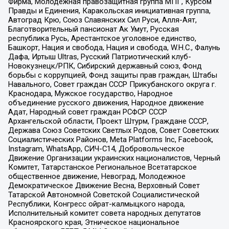
Фирма, Молодежная правозащитная группа МПГ, Курсом
Правды и Единения, Каракольская инициативная группа,
Автоград Крю, Союз Славянских Сил Руси, Алля-Аят,
Благотворительный пансионат Ак Умут, Русская
республика Русь, Арестантское уголовное единство,
Башкорт, Нация и свобода, Нация и свобода, W.H.С., Фалунь
Дафа, Иртыш Ultras, Русский Патриотический клуб-
Новокузнецк/РПК, Сибирский державный союз, Фонд
борьбы с коррупцией, Фонд защиты прав граждан, Штабы
Навального, Совет граждан СССР Прикубанского округа г.
Краснодара, Мужское государство, Народное
объединение русского движения, Народное движение
Адат, Народный совет граждан РСФСР СССР
Архангельской области, Проект Штурм, Граждане СССР,
Держава Союз Советских Светлых Родов, Совет Советских
Социалистических Районов, Meta Platforms Inc, Facebook,
Instagram, WhatsApp, СИЧ-С14, Добровольческое
Движение Организации украинских националистов, Черный
Комитет, Татарстанское Региональное Всетатарское
общественное движение, Невоград, Молодежное
Демократическое Движение Весна, Верховный Совет
Татарской Автономной Советской Социалистической
Республики, Конгресс ойрат-калмыцкого народа,
Исполнительный комитет совета народных депутатов
Красноярского края, Этническое национальное