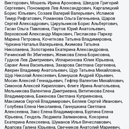
Викторович, Мошель Ирина Ароновна, Шведов Григорий
Сергеевич, Пономарев Лев Александрович, Каргалицкий
Борис Юльевич, Созаев Валерий Валерьевич, Исламов
Тимур Рифгатович, Романова Ольга Евгеньевна, Щаров
Сергей Алексадрович, Цирульников Борис Альбертович,
Гасан Ольга Павловна, Паутов Юрий Анатольевич,
Верховский Александр Маркович, Пислакова-Паркер
Марина Петровна, Кочеткова Татьяна Владимировна,
Чуркина Наталья Валерьевна, Акимова Татьяна
Николаевна, Золотарева Екатерина Александровна,
Рачинский Ян Збигневич, Жемкова Елена Борисовна,
Гудков Лев Дмитриевич, Илларионова Юлия Юрьевна,
Саранг Анна Васильевна, Захарова Светлана Сергеевна,
Аверин Владимир Анатольевич, Щур Татьяна Михайловна,
Щур Николай Алексеевич, Блинушов Андрей Юрьевич,
Мосин Алексей Геннадьевич, Гефтер Валентин Михайлович,
Симонов Алексей Кириллович, Флиге Ирина Анатольевна,
Мельникова Валентина Дмитриевна, Вититинова Елена
Владимировна, Баженова Светлана Куприяновна,
Максимов Сергей Владимирович, Беляев Сергей Иванович,
Голубева Елена Николаевна, Ганнушкина Светлана
Алексеевна, Закс Елена Владимировна, Буртина Елена
Юрьевна, Гендель Людмила Залмановна, Кокорина
Екатерина Алексеевна, Шуманов Илья Вячеславович,
Арапова Галина Юрьевна, Свечников Анатолий Мариевич,