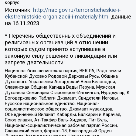
корпус
Источник:
http://nac.gov.ru/terroristicheskie-i-
ekstremistskie-organizacii-i-materialy.html
данные
на
16.11.2023
* Перечень общественных объединений и
религиозных организаций в отношении
которых судом принято вступившее в
законную силу решение о ликвидации или
запрете деятельности:
Национал-большевистская партия, ВЕК РА, Рада земли
Кубанской Духовно Родовой Державы Русь, Община
Духовного Управления Асгардской Веси Беловодья,
Славянская Община Капища Веды Перуна, Мужская
Духовная Семинария Староверов-Инглингов, Нурджулар, К
Богодержавию, Таблиги Джамаат, Свидетели Иеговы,
Русское национальное единство, Национал-
социалистическое общество, Джамаат мувахидов,
Объединенный Вилайат Кабарды, Балкарии и Карачая,
Союз славян, Ат-Такфир Валь-Хиджра, Пит Буль,
Национал-социалистическая рабочая партия России,
Славянский союз, Формат-18, Благородный Орден