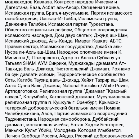
моджахедов Кавказа, Конгресс народов Ичкерии и
Дагестана, База, Асбат аль-Ансар, Священная война,
Исламская группа, Братья-мусульмане, Партия исламского
освобождения, Лашкар-И-Тайба, Исламская группа,
Движение Талибан, Исламская партия Туркестана,
Общество социальных реформ, Общество возрождения
исламского наследия, Дом двух святых, Джунд аш-Шам,
Исламский джихад, Аль-Каида, Имарат Кавказ, АБТО,
Правый сектор, Исламское государство, Джабха аль-
Нусра ли-Ахль аш-Шам, Народное ополчение имени К.
Минина и Д. Пожарского, Аджр от Аллаха Субхану уа
Тагьаля SHAM, АУМ Синрике, Муджахеды джамаата Ат-
Тавхида Валь-Джихад, Чистопольский Джамаат, Рохнамо
ба суи давлати исломи, Террористическое сообщество
Сеть, Катиба Таухид валь-Джихад, Хайят Тахрир аш-Шам,
Ахлю Сунна Валь Джамаа, National Socialism/White Power,
Артподготовка, Религиозная группа “Джамаат “Красный
пахарь”, Колумбайн, Хатлонский джамаат, Мусульманская
религиозная группа п. Кушкуль г. Оренбург, Крымско-
татарский добровольческий батальон имени Номана
Челебиджихана, Азов, Партия исламского возрождения
Таджикистана, Народная самооборона, Дуббайский
джамаат, московская ячейка, Батал-Хаджи Белхороев,
Маньяки Культ Убийц, Молодёжь Которая Улыбается,
Легион Свобода России, Айдар, Русский добровольческий