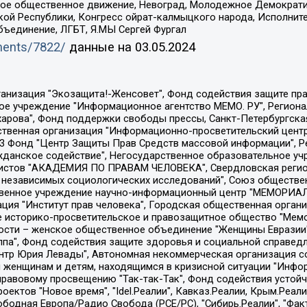
ское общественное движение, Невоград, Молодежное Демократ
ой Республики, Конгресс ойрат-калмыцкого народа, Исполнит
бъединение, ЛГБТ, Я.МЫ Сергей Фургал
uments/7822/
данные на
03.05.2024
Общество с ограниченной ответственностью "Радио Свободная Европа/Радио Свобода", Чешское информационное агентство "MEDIUM-ORIENT", Красноярская региональная общественная организация "Мы против СПИДа", Камалягин Денис Николаевич, Маркелов Сергей Евгеньевич, Пономарев Лев Александрович, Савицкая Людмила Алексеевна, Автономная некоммерческая организация "Центр по работе с проблемой насилия "НАСИЛИЮ.НЕТ", Межрегиональный профессиональный союз работников здравоохранения "Альянс врачей", Юридическое лицо, зарегистрированное в Латвийской Республике, SIA "Medusa Project" (регистрационный номер 40103797863, дата регистрации 10.06.2014), Некоммерческая организация "Фонд по борьбе с коррупцией", Автономная некоммерческая организация "Институт права и публичной политики", Баданин Роман Сергеевич, Гликин Максим Александрович, Железнова Мария Михайловна, Лукьянова Юлия Сергеевна, Маетная Елизавета Витальевна, Маняхин Петр Борисович, Чуракова Ольга Владимировна, Ярош Юлия Петровна, Юридическое лицо "The Insider SIA", зарегистрированное в Риге, Латвийская Республика (дата регистрации 26.06.2015), являющееся администратором доменного имени интернет-издания "The Insider SIA", https://theins.ru, Постернак Алексей Евгеньевич, Рубин Михаил Аркадьевич, Анин Роман Александрович, Юридическое лицо Istories fonds, зарегистрированное в Латвийской Республике (регистрационный номер 50008295751, дата регистрации 24.02.2020), Великовский Дмитрий Александрович, Долинина Ирина Николаевна, Мароховская Алеся Алексеевна, Шлейнов Роман Юрьевич, Шмагун Олеся Валентиновна, Общество с ограниченной ответственностью "Альтаир 2021", Общество с ограниченной ответственностью "Вега 2021", Общество с ограниченной ответственностью "Главный редактор 2021", Общество с ограниченной ответственностью "Ромашки монолит", Важенков Артем Валерьевич, Ивановская областная общественная организация "Центр гендерных исследований", Гурман Юрий Альбертович, Медиапроект "ОВД-Инфо", Егоров Владимир Владимирович, Жилинский Владимир Александрович, Общество с ограниченной ответственностью "ЗП", Иванова София Юрьевна, Карезина Инна Павловна, Кильтау Екатерина Викторовна, Петров Алексей Викторович, Пискунов Сергей Евгеньевич, Смирнов Сергей Сергеевич, Тихонов Михаил Сергеевич, Общество с ограниченной ответственностью "ЖУРНАЛИСТ-ИНОСТРАННЫЙ АГЕНТ", Арапова Галина Юрьевна, Вольтская Татьяна Анатольевна, Американская компания "Mason G.E.S. Anonymous Foundation" (США), являющаяся владельцем интернет-издания https://mnews.world/, Компания "Stichting Bellingcat", зарегистрированная в Нидерландах (дата регистрации 11.07.2018), Захаров Андрей Вячеславович, Клепиковская Екатерина Дмитриевна, Общество с ограниченной ответственностью "МЕМО", Перл Роман Александрович, Симонов Евгений Алексеевич, Соловьева Елена Анатольевна, Сотников Даниил Владимирович, Сурначева Елизавета Дмитриевна, Автономная некоммерческая организация по защите прав человека и информированию населения "Якутия – Наше Мнение", Общество с ограниченной ответственностью "Москоу диджитал медиа", с 26.01.2023 Общество с ограниченной ответственностью "Чайка Белые сады", Ветошкина Валерия Валерьевна, Заговора Максим Александрович, Межрегиональное общественное движение "Российская ЛГБТ - сеть", Оленичев Максим Владимирович, Павлов Иван Юрьевич, Скворцова Елена Сергеевна, Общество с ограниченной ответственностью "Как бы инагент", Кочетков Игорь Викторович, Общество с ограниченной ответственностью "Честные выборы", Еланчик Олег Александрович, Общество с ограниченной ответственностью "Нобелевский призыв", Гималова Регина Эмилевна, Григорьев Андрей Валерьевич, Григорьева Алина Александровна, Ассоциация по содействию защите прав призывников, альтернативнослужащих и военнослужащих "Правозащитная группа "Гражданин.Армия.Право", Хисамова Регина Фаритовна, Автономная некоммерческая организация по реализа