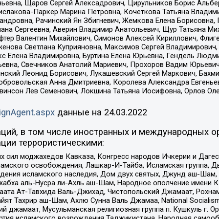
ньевна, Щаров Сергей Алексадрович, Цирульников Борис Альбер
ислакова-Паркер Марина Петровна, Кочеткова Татьяна Владими
сандровна, Рачинский Ян Збигневич, Жемкова Елена Борисовна,
лана Сергеевна, Аверин Владимир Анатольевич, Щур Татьяна М
фтер Валентин Михайлович, Симонов Алексей Кириллович, Флиг
женова Светлана Куприяновна, Максимов Сергей Владимирович, 
кс Елена Владимировна, Буртина Елена Юрьевна, Гендель Людм
евна, Свечников Анатолий Мариевич, Прохоров Вадим Юрьевич
инский Леонид Борисович, Лукашевский Сергей Маркович, Бахм
Добровольская Анна Дмитриевна, Королева Александра Евгенье
евинсон Лев Семенович, Локшина Татьяна Иосифовна, Орлов Ол
ignAgent.aspx
данные на
24.03.2022
ций, в том числе иностранных и международных ор
ции террористическими:
ил моджахедов Кавказа, Конгресс народов Ичкерии и Дагеста
ламского освобождения, Лашкар-И-Тайба, Исламская группа, Дв
ения исламского наследия, Дом двух святых, Джунд аш-Шам, 
жабха аль-Нусра ли-Ахль аш-Шам, Народное ополчение имени К.
ата Ат-Тавхида Валь-Джихад, Чистопольский Джамаат, Рохнам
ят Тахрир аш-Шам, Ахлю Сунна Валь Джамаа, National Socialism
ий джамаат, Мусульманская религиозная группа п. Кушкуль г. 
ртия исламского возрождения Таджикистана, Народная самооб