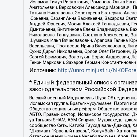
Исламов Тимур Рифгатович, Романова Ольга Евге
Анатольевич, Верховский Александр Маркович, П
Татьяна Николаевна, Золотарева Екатерина Алек
Юрьевна, Саранг Анна Васильевна, Захарова Свет
Андрей Юрьевич, Мосин Алексей Геннадьевич, Ге
Дмитриевна, Вититинова Елена Владимировна, Ба
Николаевна, Ганнушкина Светлана Алексеевна, За
Шуманов Илья Вячеславович, Арапова Галина Юрь
Васильевич, Протасова Ирина Вячеславовна, Лит
Сухих Дарья Николаевна, Орлов Олег Петрович, 
Сергей Ефимович, Золотухин Борис Андреевич, Л
Генри Маркович, Захаров Герман Константинович
Источник:
http://unro.minjust.ru/NKOFore
* Единый федеральный список организа
законодательством Российской Федера
Высший военный Маджлисуль Шура Объединенных с
Исламская группа, Братья-мусульмане, Партия ис
Общество социальных реформ, Общество возрожд
АБТО, Правый сектор, Исламское государство, Д
уа Тагьаля SHAM, АУМ Синрике, Муджахеды джама
сообщество Сеть, Катиба Таухид валь-Джихад, Хай
“Джамаат “Красный пахарь”, Колумбайн, Хатлонск
батальон имени Номана Челебиджихана, Азов, Па