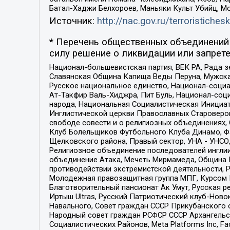
Батал-Хаджи Белхороев, Маньяки Культ Убийц, М
Источник:
http://nac.gov.ru/terroristichesk
* Перечень общественных объединений 
силу решение о ликвидации или запрете
Национал-большевистская партия, ВЕК РА, Рада 
Славянская Община Капища Веды Перуна, Мужская
Русское национальное единство, Национал-социа
Ат-Такфир Валь-Хиджра, Пит Буль, Национал-соц
народа, Национальная Социалистическая Инициат
Инглистической церкви Православных Староверов
свободе совести и о религиозных объединениях,
Клуб Болельщиков Футбольного Клуба Динамо, Фа
Щелковского района, Правый сектор, УНА - УНСО, У
Религиозное объединение последователей инглии
объединение Атака, Мечеть Мирмамеда, Община К
противодействии экстремистской деятельности, 
Молодежная правозащитная группа МПГ, Курсом П
Благотворительный пансионат Ак Умут, Русская ре
Иртыш Ultras, Русский Патриотический клуб-Нов
Навального, Совет граждан СССР Прикубанского 
Народный совет граждан РСФСР СССР Архангельск
Социалистических Районов, Meta Platforms Inc, 