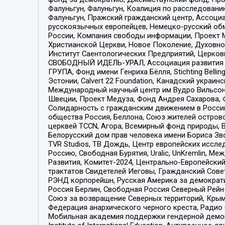
Фалуньгун, Фалуньгун, Коалиция по расследован
Фалуньгун, Пражский гражданский центр, Ассоци
русскоязычных европейцев, Немецко-русский об
России, Компания свободы информации, Проект М
Христианской Церкви, Новое Поколение, Духовн
Институт Саентологических Предприятий, Церков
СВОБОДНЫЙ ИДЕЛЬ-УРАЛ, Ассоциация развития ж
ГРУПА, Фонд имени Генриха Бёлля, Stichting Bellin
Эстонии, Calvert 22 Foundation, Канадский укра
Международный научный центр им Вудро Вильсона
Швеции, Проект Медуза, Фонд Андрея Сахарова, Ф
Солидарность с гражданским движением в России 
общества Россия, Беллона, Союз жителей острово
церквей TCCN, Агора, Всемирный фонд природы, B
Белорусский дом прав человека имени Бориса Зво
TVR Studios, ТВ Дождь, Центр европейских иссл
Россию, Свободная Бурятия, Uralic, UnKremlin, 
Развития, Комитет-2024, Центрально-Европейски
трактатов Свидетелей Иеговы, Гражданский Совет
РЭНД корпорейшн, Русская Америка за демократи
Россия Берлин, Свободная Россия Северный Рейн-В
Союз за возвращение Северных территорий, Крымско
Федерация анархического черного креста, Радио
Мобильная академия поддержки гендерной демократи