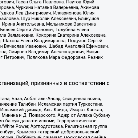
тович, Гасан Ольга Павловна, Паутов Юрий
ровна, Чуркина Наталья Валерьевна, Акимова
 Гудков Лев Дмитриевич, Илларионова Юлия
ихайловна, Щур Николай Алексеевич, Блинушов
е Ирина Анатольевна, Мельникова Валентина
Беляев Сергей Иванович, Голубева Елена
ила Залмановна, Кокорина Екатерина Алексеевна,
, Шахова Елена Владимировна, Подузов Сергей
ин Вячеслав Иванович, Шабад Анатолий Ефимович,
вна, Смирнов Владимир Александрович, Вицин
ег Петрович, Полякова Мара Федоровна, Резник
ганизаций, признанных в соответствии с
на, База, Асбат аль-Ансар, Священная война,
ижение Талибан, Исламская партия Туркестана,
Исламский джихад, Аль-Каида, Имарат Кавказ,
 Минина и Д. Пожарского, Аджр от Аллаха Субхану
о ба суи давлати исломи, Террористическое
/White Power, Артподготовка, Религиозная группа
Оренбург, Крымско-татарский добровольческий
орона, Дуббайский джамаат, московская ячейка,