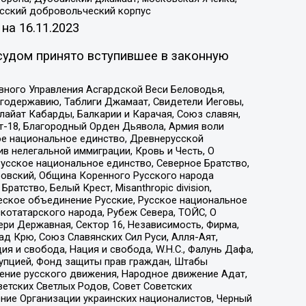
усский добровольческий корпус
 на
16.11.2023
судом принято вступившее в законную
вного Управления Асгардской Веси Беловодья,
годержавию, Таблиги Джамаат, Свидетели Иеговы,
айат Кабарды, Балкарии и Карачая, Союз славян,
т-18, Благородный Орден Дьявола, Армия воли
ое национальное единство, Древнерусской
 нелегальной иммиграции, Кровь и Честь, О
усское национальное единство, Северное Братство,
ровский, Община Коренного Русского народа
атство, Белый Крест, Misanthropic division,
еское объединение Русские, Русское национальное
котатарского народа, Рубеж Севера, ТОЙС, О
ри Державная, Сектор 16, Независимость, Фирма,
д Крю, Союз Славянских Сил Руси, Алля-Аят,
я и свобода, Нация и свобода, W.H.С., Фалунь Дафа,
рупцией, Фонд защиты прав граждан, Штабы
ение русского движения, Народное движение Адат,
етских Светлых Родов, Совет Советских
ение Организации украинских националистов, Черный