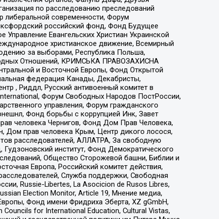
рганизация по расследованию преследований
тр либеральной современности, Форум
 Оксфордский российский фонд, Фонд Будущее
е Управление Евангельских Христиан Украинской
еждународное христианское движение, Всемирный
людению за выборами, Республика Польша,
народных Отношений, КРИМСЬКА ПРАВОЗАХИСНА
ы Центральной и Восточной Европы, Фонд Открытой
иональная федерация Канады, Декабристы,
тр , Риддл, Русский антивоенный комитет в
nternational, Форум Свободных Народов ПостРоссии,
дарственного управления, Форум гражданского
рнешнл, Фонд борьбы с коррупцией Инк, Завет
прав человека Чернигов, Фонд Дом Прав Человека,
н, Дом прав человека Крым, Центр дикого лосося,
стов расследователей, АЛЛАТРА, За свободную
д, Гудзоновский институт, Фонд Демократического
сследований, Общество Сторожевой башни, Библии и
сточная Европа, Российский комитет действия,
-расследователей, Служба поддержки, Свободная
 Russie-Libertes, La Asocicion de Rusos Libres,
an Election Monitor, Article 19, Мнение медиа,
Европы, Фонд имени Фридриха Эберта, XZ gGmbH,
ls for International Education, Cultural Vistas,