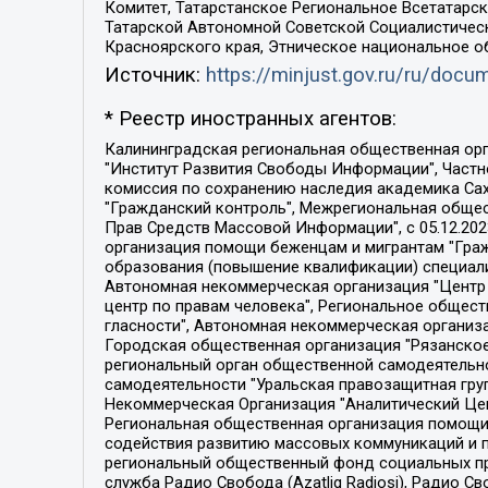
Комитет, Татарстанское Региональное Всетатар
Татарской Автономной Советской Социалистическ
Красноярского края, Этническое национальное о
Источник:
https://minjust.gov.ru/ru/doc
* Реестр иностранных агентов:
Калининградская региональная общественная организация "Экозащита!-Женсовет", Фонд содействия защите прав и свобод граждан "Общественный вердикт", Фонд "Институт Развития Свободы Информации", Частное учреждение "Информационное агентство МЕМО. РУ", Региональная общественная организация "Общественная комиссия по сохранению наследия академика Сахарова", Фонд поддержки свободы прессы, Санкт-Петербургская общественная правозащитная организация "Гражданский контроль", Межрегиональная общественная организация "Информационно-просветительский центр "Мемориал", Региональный Фонд "Центр Защиты Прав Средств Массовой Информации", с 05.12.2023 Фонд "Центр Защиты Прав Средств массовой информации", Региональная общественная благотворительная организация помощи беженцам и мигрантам "Гражданское содействие", Негосударственное образовательное учреждение дополнительного профессионального образования (повышение квалификации) специалистов "АКАДЕМИЯ ПО ПРАВАМ ЧЕЛОВЕКА", Свердловская региональная общественная организация "Сутяжник", Автономная некоммерческая организация "Центр независимых социологических исследований", Союз общественных объединений "Российский исследовательский центр по правам человека", Региональное общественное учреждение научно-информационный центр "МЕМОРИАЛ", Некоммерческая организация "Фонд защиты гласности", Автономная некоммерческая организация "Институт прав человека", Городская общественная организация "Екатеринбургское общество "МЕМОРИАЛ", Городская общественная организация "Рязанское историко-просветительское и правозащитное общество "Мемориал" (Рязанский Мемориал), Челябинский региональный орган общественной самодеятельности – женское общественное объединение "Женщины Евразии", Челябинский региональный орган общественной самодеятельности "Уральская правозащитная группа", Фонд содействия защите здоровья и социальной справедливости имени Андрея Рылькова, Автономная Некоммерческая Организация "Аналитический Центр Юрия Левады", Автономная некоммерческая организация социальной поддержки населения "Проект Апрель", Региональная общественная организация помощи женщинам и детям, находящимся в кризисной ситуации "Информационно-методический центр "Анна", Фонд содействия развитию массовых коммуникаций и правовому просвещению "Так-так-Так", Фонд содействия устойчивому развитию "Серебряная тайга", Свердловский региональный общественный фонд социальных проектов "Новое время", "Idel.Реалии", Кавказ.Реалии, Крым.Реалии, Телеканал Настоящее Время, Татаро-башкирская служба Радио Свобода (Azatliq Radiosi), Радио Свободная Европа/Радио Свобода (PCE/PC), "Сибирь.Реалии", "Фактограф", Благотворительный фонд помощи осужденным и их семьям, Автономная некоммерческая организация "Институт глобализации и социальных движений", Фонд "В защиту прав заключенных", Частное учреждение "Центр поддержки и содействия развитию средств массовой информации", Пензенский региональный общественный благотворительный фонд "Гражданский союз", "Север.Реалии", Некоммерческая организация Фонд "Правовая инициатива", 