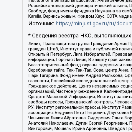
Institute of International Education, Антивоенн
Российско-канадский демократический альянс, 
Свободу, Фонд имени Фридриха Науманна за свобо
Karelia, Вернись живым, Фридом Хаус, СОТА меди
Источник:
https://minjust.gov.ru/ru/doc
* Сведения реестра НКО, выполняющих 
Лилит, Правозащитная группа Гражданин.Армия.П
граждан Штаб, Институт права и публичной поли
Открытый Петербург, Лига Избирателей, Правова
информации, Горячая Линия, В защиту прав закл
Благотворительный фонд охраны здоровья и защи
Серебряная тайга, Так-Так-Так, Сова, центр Анн
Парк Гагарина, Фонд имени Андрея Рылькова, Сф
гласности, Российский исследовательский центр 
Гражданское действие, Центр независимых соци
организаций, Частное учреждение в Калининград
Средств Массовой Информации, Институт развити
свободы прессы, Гражданский контроль, Человек
РУ, Институт региональной прессы, Институт Ра
ассоциация, Бедушев Петр Петрович, Дзугкоева 
Чанышева Лилия Айратовна, Сидорович Ольга Бори
Анатолий Николаевич, Дугин Сергей Георгиевич, 
Викторович, Мошель Ирина Ароновна, Шведов Гри