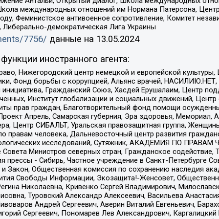
ое движение Антальи, Открытый диалог, Школа международных отн
Школа международных отношений им Нормана Патерсона, Центр
ду, Феминистское антивоенное сопротивление, Комитет независ
а, Либерально-демократическая Лига Украины
uments/7756/
данные на
13.05.2024
функции иностранного агента:
раво, Нижегородский центр немецкой и европейской культуры,
тики, Фонд борьбы с коррупцией, Альянс врачей, НАСИЛИЮ.НЕТ,
я инициатива, Гражданский Союз, Хасдей Ерушалаим, Центр по
юченных, Институт глобализации и социальных движений, Цент
ты прав граждан, Благотворительный фонд помощи осужденным
а, Проект Апрель, Самарская губерния, Эра здоровья, Мемориал
ера, Центр СИБАЛЬТ, Уральская правозащитная группа, Женщины
по правам человека, Дальневосточный центр развития гражданс
ологических исследований, Сутяжник, АКАДЕМИЯ ПО ПРАВАМ Ч
е Совета Министров северных стран, Гражданское содействие,
я прессы - Сибирь, Частное учреждение в Санкт-Петербурге С
 и Закон, Общественная комиссия по сохранению наследия ак
звития Свободы Информации, Экозащита!-Женсовет, Общественн
Регина Николаевна, Кривенко Сергей Владимирович, Милославс
совна, Туровский Александр Алексеевич, Васильева Анастасия
Пивоваров Андрей Сергеевич, Аверин Виталий Евгеньевич, Бара
горий Сергеевич, Пономарев Лев Александрович, Каргалицкий 