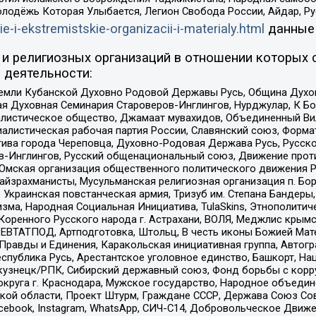
олодёжь Которая Улыбается, Легион Свобода России, Айдар, Р
ie-i-ekstremistskie-organizacii-i-materialy.html
данные
и религиозных организаций в отношении которых 
 деятельности:
земли Кубанской Духовно Родовой Державы Русь, Община Духо
 Духовная Семинария Староверов-Инглингов, Нурджулар, К Бо
листическое общество, Джамаат мувахидов, Объединенный Вил
иалистическая рабочая партия России, Славянский союз, Форма
ива города Череповца, Духовно-Родовая Держава Русь, Русск
-Инглингов, Русский общенациональный союз, Движение против
 Омская организация общественного политического движения Р
йзрахманисты, Мусульманская религиозная организация п. Бо
краинская повстанческая армия, Тризуб им. Степана Бандеры, Бр
зма, Народная Социальная Инициатива, TulaSkins, Этнополитич
оренного Русского народа г. Астрахани, ВОЛЯ, Меджлис крымс
РЕВТАТПОД, Артподготовка, Штольц, В честь иконы Божией Мате
равды и Единения, Каракольская инициативная группа, Автогра
спублика Русь, Арестантское уголовное единство, Башкорт, Наци
окузнецк/РПК, Сибирский державный союз, Фонд борьбы с кор
округа г. Краснодара, Мужское государство, Народное объедин
ой области, Проект Штурм, Граждане СССР, Держава Союз Сов
Facebook, Instagram, WhatsApp, СИЧ-С14, Добровольческое Движ