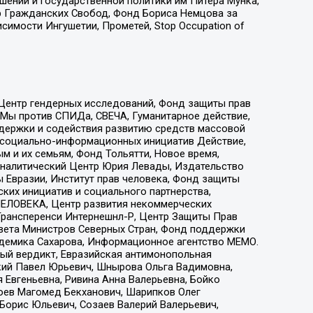
ошений и государственной политики им Питера Мунка,
 Гражданских Свобод, Фонд Бориса Немцова за
имости Ингушетии, Прометей, Stop Occupation of
 Центр гендерных исследований, Фонд защиты прав
 Мы против СПИДа, СВЕЧА, Гуманитарное действие,
ддержки и содействия развитию средств массовой
р социально-информационных инициатив Действие,
 и их семьям, Фонд Тольятти, Новое время,
, Аналитический Центр Юрия Левады, Издательство
 Евразии, Институт прав человека, Фонд защиты
ких инициатив и социального партнерства,
ЕЛОВЕКА, Центр развития некоммерческих
 Трансперенси Интернешнл-Р, Центр Защиты Прав
овета Министров Северных Стран, Фонд поддержки
адемика Сахарова, Информационное агентство МЕМО.
ый вердикт, Евразийская антимонопольная
кий Павел Юрьевич, Шнырова Ольга Вадимовна,
 Евгеньевна, Ривина Анна Валерьевна, Бойко
хоев Магомед Бекханович, Шарипков Олег
Борис Юльевич, Созаев Валерий Валерьевич,