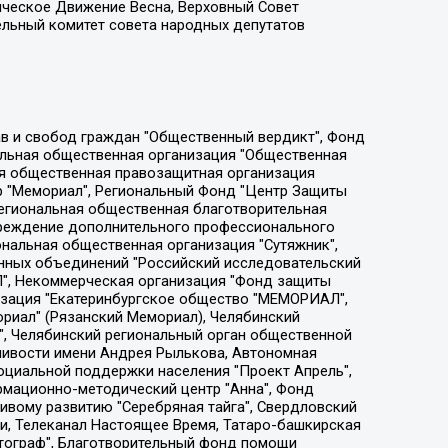
ическое Движение Весна, Верховный Совет
ельный комитет совета народных депутатов
ции социально-правовых программ "Лилит", Дальневосточное общественное движение "Маяк", Санкт-Петербургская ЛГБТ-инициативная группа "Выход", Инициативная группа ЛГБТ+ "Реверс", Алексеев Андрей Викторович, Бекбулатова Таисия Львовна, Беляев Иван Михайлович, Владыкина Елена Сергеевна, Гельман Марат Александрович, Никульшина Вероника Юрьевна, Толоконникова Надежда Андреевна, Шендерович Виктор Анатольевич, Общество с ограниченной ответственностью "Данное сообщение", Общество с ограниченной ответственностью Издательский дом "Новая глава", Айнбиндер Александра Александровна, Московский комьюнити-центр для ЛГБТ+инициатив, Благотворительный фонд развития филантропии, Deutsche Welle (Германия, Kurt-Schumacher-Strasse 3, 53113 Bonn), Борзунова Мария Михайловна, Воробьев Виктор Викторович, Голубева Анна Львовна, Константинова Алла Михайловна, Малкова Ирина Владимировна, Мурадов Мурад Абдулгалимович, Осетинская Елизавета Николаевна, Понасенков Евгений Николаевич, Ганапольский Матвей Юрьевич, Киселев Евгений Алексеевич, Борухович Ирина Григорьевна, Дремин Иван Тимофеевич, Дубровский Дмитрий Викторович, Красноярская региональная общественная организация поддержки и развития альтернативных образовательных технологий и межкультурных коммуникаций "ИНТЕРРА", Маяковская Екатерина Алексеевна, Фейгин Марк Захарович, Филимонов Андрей Викторович, Дзугкоева Регина Николаевна, Доброхотов Роман Александрович, Дудь Юрий Александрович, Елкин Сергей Владимирович, Кругликов Кирилл Игоревич, Сабунаева Мария Леонидовна, Семенов Алексей Владимирович, Шаинян Карен Багратович, Шульман Екатерина Михайловна, Асафьев Артур Валерьевич, Вахштайн Виктор Семенович, Венедиктов Алексей Алексеевич, Лушникова Екатерина Евгеньевна, Волков Леонид Михайлович, Невзоров Александр Глебович, Пархоменко Сергей Борисович, Сироткин Ярослав Николаевич, Кара-Мурза Владимир Владимирович, Баранова Наталья Владимировна, Гозман Леонид Яковлевич, Кагарлицкий Борис Юльевич, Климарев Михаил Валерьевич, Милов Владимир Станиславович, Автономная некоммерческая организация Краснодарский центр современного искусства "Типография", Моргенштерн Алишер Тагирович, Соболь Любовь Эдуардовна, Общество с ограниченной ответственностью "ЛИЗА НОРМ", Каспаров Гарри Кимович, Ходорковский Михаил Борисович, Общество с ограниченной ответственностью "Апрельские тезисы", Данилович Ирина Брониславовна, Кашин Олег Владимирович, Петров Николай Владимирович, Пивоваров Алексей Владимирович, Соколов Михаил Владимирович, Цветкова Юлия Владимировна, Чичваркин Евгений Александрович, Комитет против пыток/Команда против пыток, Общество с ограниченной ответственностью "Первый научный", Общество с ограниченной ответственностью "Вертолет и ко", Белоцерковская Вероника Борисовна, Кац Максим Евгеньевич, Лазарева Татьяна Юрьевна, Шаведдинов Руслан Табризович, Яшин Илья Валерьевич, Общество с ограниченной ответственностью "Иноагент ААВ", Алешковский Дмитрий Петрович, Альбац Евгения Марковна, Быков Дмитрий Львович, Галямина Юлия Евгеньевна, Лойко Сергей Леонидович, Мартынов Кирилл Константинович, Медведев Сергей Александрович, Крашенинников Федор Геннадиевич, Гордеева Катерина Вл