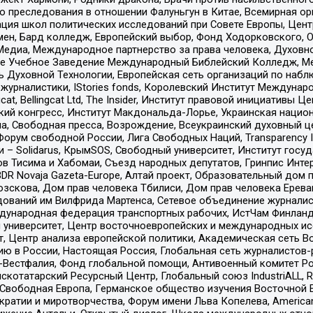
ию преследования в отношении Фалуньгун в Китае, Всемирная о
ация школ политических исследований при Совете Европы, Цен
мен, Бард колледж, Европейский выбор, Фонд Ходорковского,
едиа, Международное партнерство за права человека, Духовно
ое Учебное Заведение Международный Библейский Колледж, М
ь Духовной Технологии, Европейская сеть организаций по наб
урналистики, IStories fonds, Королевский Институт Между
gcat, Bellingcat Ltd, The Insider, Институт правовой инициатив
инский конгресс, Институт Макдональда-Лорье, Украинская нац
, Свободная пресса, Возрождение, Всеукраинский духовный цен
орум свободной России, Лига Свободных Наций, Transparеncy I
– Solidarus, КрымSOS, Свободный университет, Институт госу
в Тисима и Хабомаи, Съезд народных депутатов, Гринпис Инте
DR Novaja Gazeta-Europe, Алтай проект, Образовательный дом 
зскова, Дом прав человека Тбилиси, Дом прав человека Ерева
едований им Вилфрида Мартенса, Сетевое объединение журнали
Международная федерация транспортных рабочих, ИстЧам Финлан
й университет, Центр восточноевропейских и международных и
, Центр анализа европейской политики, Академическая сеть Во
ю в России, Настоящая Россия, Глобальная сеть журналистов
естфалия, Фонд глобальной помощи, Антивоенный комитет России,
татарский Ресурсный Центр, Глобальный союз IndustriALL, Russi
 Свободная Европа, Германское общество изучения Восточной 
и и миротворчества, Форум имени Льва Копелева, American Counci