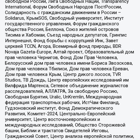
свободной России, Лига Свободных Наций, Transparеncy
International, Форум Свободных Народов ПостРоссии,
Солидарность с гражданским движением в России –
Solidarus, КрымSOS, Свободный университет, Институт
государственного управления, Форум гражданского
общества Россия, Беллона, Союз жителей островов
Тисима и Хабомаи, Съезд народных депутатов, Гринпис
Интернешнл, Фонд борьбы с коррупцией Инк, Завет
церквей TCCN, Агора, Всемирный фонд природы, BDR
Novaja Gazeta-Europe, Алтай проект, Образовательный дом
прав человека Чернигов, Фонд Дом Прав Человека,
Белорусский дом прав человека имени Бориса Звозскова,
Дом прав человека Тбилиси, Дом прав человека Ереван,
Дом прав человека Крым, Центр дикого лосося, TVR
Studios, ТВ Дождь, Центр европейских исследований им
Вилфрида Мартенса, Сетевое объединение журналистов
расследователей, АЛЛАТРА, За свободную Россию,
Свободная Бурятия, Uralic, UnKremlin, Международная
федерация транспортных рабочих, ИстЧам Финланд,
Гудзоновский институт, Фонд Демократического
Развития, Комитет-2024, Центрально-Европейский
университет, Центр восточноевропейских и
международных исследований, Общество Сторожевой
башни, Библии и трактатов Свидетелей Иеговы,
Гражданский Совет, Центр анализа европейской политики,