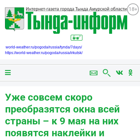
18+
world-weather.ru/pogoda/russia/tynda/7days/
https://world-weather.ru/pogoda/russia/irkutsk/
Уже совсем скоро
преобразятся окна всей
страны – к 9 мая на них
появятся наклейки и