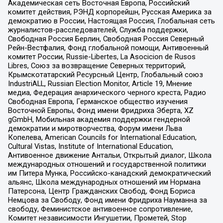
Академическая сеть Восточная Европа, Российский
комитет действия, РЭНД корпорейшн, Русская Америка за
демократию в России, Настоящая Россия, Глобальная сеть
журналистов-расследователей, Служба поддержки,
Свободная Россия Берлин, Свободная Россия Северный
Рейн-Вестфалия, Фонд глобальной помощи, Антивоенный
комитет России, Russie-Libertes, La Asocicion de Rusos
Libres, Союз за возвращение Северных территорий,
Крымскотатарский Ресурсный Центр, Глобальный союз
IndustriALL, Russian Election Monitor, Article 19, Мнение
медиа, Федерация анархического черного креста, Радио
Свободная Европа, Германское общество изучения
Восточной Европы, Фонд имени Фридриха Эберта, XZ
gGmbH, Мобильная академия поддержки гендерной
демократии и миротворчества, Форум имени Льва
Копелева, American Councils for International Education,
Cultural Vistas, Institute of International Education,
Антивоенное движение Антальи, Открытый диалог, Школа
международных отношений и государственной политики
им Питера Мунка, Российско-канадский демократический
альянс, Школа международных отношений им Нормана
Патерсона, Центр Гражданских Свобод, Фонд Бориса
Немцова за Свободу, Фонд имени Фридриха Науманна за
свободу, Феминистское антивоенное сопротивление,
Комитет независимости Ингушетии, Прометей, Stop