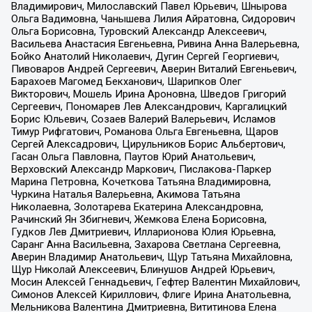
Владимирович, Милославский Павел Юрьевич, Шнырова
Ольга Вадимовна, Чанышева Лилия Айратовна, Сидорович
Ольга Борисовна, Туровский Александр Алексеевич,
Васильева Анастасия Евгеньевна, Ривина Анна Валерьевна,
Бойко Анатолий Николаевич, Дугин Сергей Георгиевич,
Пивоваров Андрей Сергеевич, Аверин Виталий Евгеньевич,
Барахоев Магомед Бекханович, Шарипков Олег
Викторович, Мошель Ирина Ароновна, Шведов Григорий
Сергеевич, Пономарев Лев Александрович, Каргалицкий
Борис Юльевич, Созаев Валерий Валерьевич, Исламов
Тимур Рифгатович, Романова Ольга Евгеньевна, Щаров
Сергей Алексадрович, Цирульников Борис Альбертович,
Гасан Ольга Павловна, Паутов Юрий Анатольевич,
Верховский Александр Маркович, Пислакова-Паркер
Марина Петровна, Кочеткова Татьяна Владимировна,
Чуркина Наталья Валерьевна, Акимова Татьяна
Николаевна, Золотарева Екатерина Александровна,
Рачинский Ян Збигневич, Жемкова Елена Борисовна,
Гудков Лев Дмитриевич, Илларионова Юлия Юрьевна,
Саранг Анна Васильевна, Захарова Светлана Сергеевна,
Аверин Владимир Анатольевич, Щур Татьяна Михайловна,
Щур Николай Алексеевич, Блинушов Андрей Юрьевич,
Мосин Алексей Геннадьевич, Гефтер Валентин Михайлович,
Симонов Алексей Кириллович, Флиге Ирина Анатольевна,
Мельникова Валентина Дмитриевна, Вититинова Елена