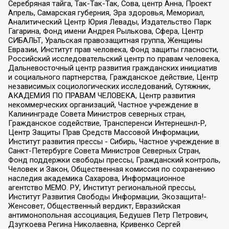
Серебряная тайга, Так-Так-Так, Сова, центр Анна, Проект
Апрель, Самарская губерния, Эра здоровья, Мемориал,
Аналитический Центр Юрия Левады, Издательство Парк
Гагарина, Фонд имени Андрея Рылькова, Сфера, Центр
СИБАЛЬТ, Уральская правозащитная группа, Женщины
Евразии, Институт прав человека, Фонд защиты гласности,
Российский исследовательский центр по правам человека,
Дальневосточный центр развития гражданских инициатив
и социального партнерства, Гражданское действие, Центр
независимых социологических исследований, Сутяжник,
АКАДЕМИЯ ПО ПРАВАМ ЧЕЛОВЕКА, Центр развития
некоммерческих организаций, Частное учреждение в
Калининграде Совета Министров северных стран,
Гражданское содействие, Трансперенси Интернешнл-Р,
Центр Защиты Прав Средств Массовой Информации,
Институт развития прессы - Сибирь, Частное учреждение в
Санкт-Петербурге Совета Министров Северных Стран,
Фонд поддержки свободы прессы, Гражданский контроль,
Человек и Закон, Общественная комиссия по сохранению
наследия академика Сахарова, Информационное
агентство МЕМО. РУ, Институт региональной прессы,
Институт Развития Свободы Информации, Экозащита!-
Женсовет, Общественный вердикт, Евразийская
антимонопольная ассоциация, Бедушев Петр Петрович,
Дзугкоева Регина Николаевна, Кривенко Сергей