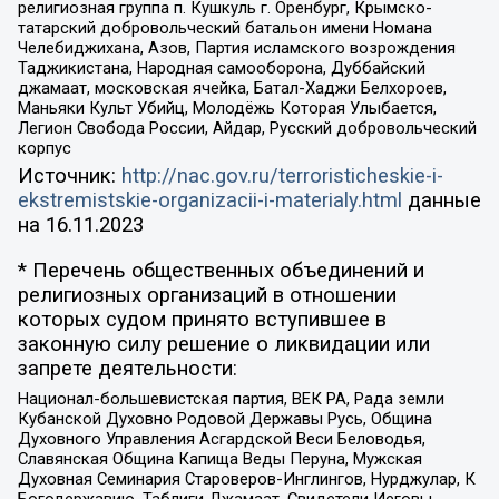
религиозная группа п. Кушкуль г. Оренбург, Крымско-
татарский добровольческий батальон имени Номана
Челебиджихана, Азов, Партия исламского возрождения
Таджикистана, Народная самооборона, Дуббайский
джамаат, московская ячейка, Батал-Хаджи Белхороев,
Маньяки Культ Убийц, Молодёжь Которая Улыбается,
Легион Свобода России, Айдар, Русский добровольческий
корпус
Источник:
http://nac.gov.ru/terroristicheskie-i-
ekstremistskie-organizacii-i-materialy.html
данные
на
16.11.2023
* Перечень общественных объединений и
религиозных организаций в отношении
которых судом принято вступившее в
законную силу решение о ликвидации или
запрете деятельности:
Национал-большевистская партия, ВЕК РА, Рада земли
Кубанской Духовно Родовой Державы Русь, Община
Духовного Управления Асгардской Веси Беловодья,
Славянская Община Капища Веды Перуна, Мужская
Духовная Семинария Староверов-Инглингов, Нурджулар, К