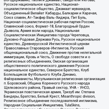
Богодержавию, Таблиги Джамаат, Свидетели Иеговы,
Русское национальное единство, Национал-
социалистическое общество, Джамаат мувахидов,
Объединенный Вилайат Кабарды, Балкарии и Карачая,
Союз славян, Ат-Такфир Валь-Хиджра, Пит Буль,
Национал-социалистическая рабочая партия России,
Славянский союз, Формат-18, Благородный Орден
Дьявола, Армия воли народа, Национальная
Социалистическая Инициатива города Череповца,
Духовно-Родовая Держава Русь, Русское национальное
единство, Древнерусской Инглистической церкви
Православных Староверов-Инглингов, Русский
общенациональный союз, Движение против нелегальной
иммиграции, Кровь и Честь, О свободе совести и о
религиозных объединениях, Омская организация
общественного политического движения Русское
национальное единство, Северное Братство, Клуб
Болельщиков Футбольного Клуба Динамо,
Файзрахманисты, Мусульманская религиозная организация
п. Боровский, Община Коренного Русского народа
Щелковского района, Правый сектор, УНА - УНСО,
Украинская повстанческая армия, Тризуб им. Степана
Бандеры, Братство, Белый Крест, Misanthropic division,
Религиозное объединение последователей инглиизма,
Народная Социальная Инициатива, TulaSkins,