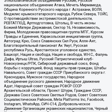
Этнополитическое объединение Русские, Русское
национальное объединение Атака, Мечеть Мирмамеда,
Община Коренного Русского народа г. Астрахани, ВОЛЯ,
Меджлис крымскотатарского народа, Рубеж Севера, ТОЙС,
О противодействии экстремистской деятельности,
РЕВТАТПОД, Артподготовка, Штольц, В честь иконы
Божией Матери Державная, Сектор 16, Независимость,
Фирма, Молодежная правозащитная группа МПГ, Курсом
Правды и Единения, Каракольская инициативная группа,
Автоград Крю, Союз Славянских Сил Руси, Алля-Аят,
Благотворительный пансионат Ак Умут, Русская
республика Русь, Арестантское уголовное единство,
Башкорт, Нация и свобода, Нация и свобода, W.H.С., Фалунь
Дафа, Иртыш Ultras, Русский Патриотический клуб-
Новокузнецк/РПК, Сибирский державный союз, Фонд
борьбы с коррупцией, Фонд защиты прав граждан, Штабы
Навального, Совет граждан СССР Прикубанского округа г.
Краснодара, Мужское государство, Народное
объединение русского движения, Народное движение
Адат, Народный совет граждан РСФСР СССР
Архангельской области, Проект Штурм, Граждане СССР,
Держава Союз Советских Светлых Родов, Совет Советских
Социалистических Районов, Meta Platforms Inc, Facebook,
Instagram, WhatsApp, СИЧ-С14, Добровольческое
Движение Организации украинских националистов, Черный