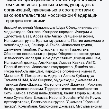
том числе иностранных и международных
организаций, признанных в соответствии с
законодательством Российской Федерации
террористическими:
Высший военный Маджлисуль Шура Объединенных сил
моджахедов Кавказа, Конгресс народов Ичкерии и
Дагестана, База, Асбат аль-Ансар, Священная война,
Исламская группа, Братья-мусульмане, Партия исламского
освобождения, Лашкар-И-Тайба, Исламская группа,
Движение Талибан, Исламская партия Туркестана,
Общество социальных реформ, Общество возрождения
исламского наследия, Дом двух святых, Джунд аш-Шам,
Исламский джихад, Аль-Каида, Имарат Кавказ, АБТО,
Правый сектор, Исламское государство, Джабха аль-
Нусра ли-Ахль аш-Шам, Народное ополчение имени К.
Минина и Д. Пожарского, Аджр от Аллаха Субхану уа
Тагьаля SHAM, АУМ Синрике, Муджахеды джамаата Ат-
Тавхида Валь-Джихад, Чистопольский Джамаат, Рохнамо
ба суи давлати исломи, Террористическое сообщество
Сеть, Катиба Таухид валь-Джихад, Хайят Тахрир аш-Шам,
Ахлю Сунна Валь Джамаа, National Socialism/White Power,
Артподготовка, Религиозная группа “Джамаат “Красный
пахарь”, Колумбайн, Хатлонский джамаат, Мусульманская