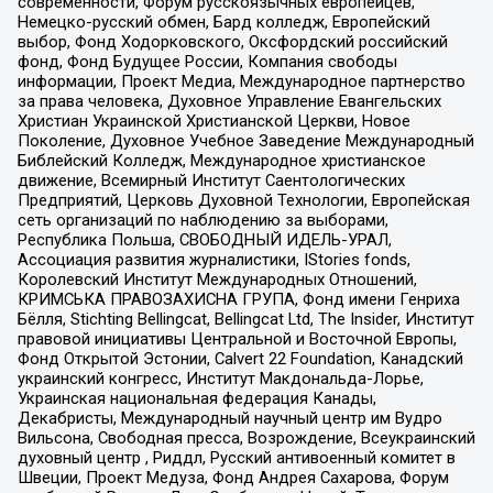
современности, Форум русскоязычных европейцев,
Немецко-русский обмен, Бард колледж, Европейский
выбор, Фонд Ходорковского, Оксфордский российский
фонд, Фонд Будущее России, Компания свободы
информации, Проект Медиа, Международное партнерство
за права человека, Духовное Управление Евангельских
Христиан Украинской Христианской Церкви, Новое
Поколение, Духовное Учебное Заведение Международный
Библейский Колледж, Международное христианское
движение, Всемирный Институт Саентологических
Предприятий, Церковь Духовной Технологии, Европейская
сеть организаций по наблюдению за выборами,
Республика Польша, СВОБОДНЫЙ ИДЕЛЬ-УРАЛ,
Ассоциация развития журналистики, IStories fonds,
Королевский Институт Международных Отношений,
КРИМСЬКА ПРАВОЗАХИСНА ГРУПА, Фонд имени Генриха
Бёлля, Stichting Bellingcat, Bellingcat Ltd, The Insider, Институт
правовой инициативы Центральной и Восточной Европы,
Фонд Открытой Эстонии, Calvert 22 Foundation, Канадский
украинский конгресс, Институт Макдональда-Лорье,
Украинская национальная федерация Канады,
Декабристы, Международный научный центр им Вудро
Вильсона, Свободная пресса, Возрождение, Всеукраинский
духовный центр , Риддл, Русский антивоенный комитет в
Швеции, Проект Медуза, Фонд Андрея Сахарова, Форум