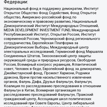
Федерации:
Национальный фонд в поддержку демократии, Институт
Открытое Общество Фонд Содействия, Фонд Открытое
общество, Американо-российский фонд по
экономическому и правовому развитию, Национальный
Демократический Институт Международных Отношений,
MEDIA DEVELOPMENT INVESTMENT FUND, Международный
Республиканский Институт, Открытая Россия, Институт
современной России, Черноморский фонд регионального
сотрудничества, Европейская Платформа за
Демократические Выборы, Международный центр
электоральных исследований, Германский фонд Маршалла
Соединенных Штатов, Тихоокеанский центр защиты
окружающей среды и природных ресурсов, Свободная
Россия, Всемирный конгресс украинцев, Атлантический
совет, Человек в беде, Европейский фонд за демократию,
Джеймстаунский фонд, Прожект Хармони, Родники
дракона, Врачи против насильственного извлечения
органов, Фалунь Дафа, Друзья Фалуньгун, Фалуньгун,
Коалиция по расследованию преследования в отношении
Фалуньгун в Китае, Всемирная организация по
расследованию преследований Фалуньгун, Пражский
гражданский центр, Ассоциация школ политических
исследований при Совете Европы, Центр либеральной