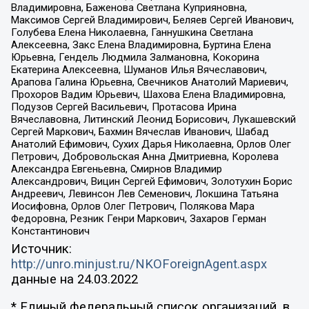
Владимировна, Баженова Светлана Куприяновна,
Максимов Сергей Владимирович, Беляев Сергей Иванович,
Голубева Елена Николаевна, Ганнушкина Светлана
Алексеевна, Закс Елена Владимировна, Буртина Елена
Юрьевна, Гендель Людмила Залмановна, Кокорина
Екатерина Алексеевна, Шуманов Илья Вячеславович,
Арапова Галина Юрьевна, Свечников Анатолий Мариевич,
Прохоров Вадим Юрьевич, Шахова Елена Владимировна,
Подузов Сергей Васильевич, Протасова Ирина
Вячеславовна, Литинский Леонид Борисович, Лукашевский
Сергей Маркович, Бахмин Вячеслав Иванович, Шабад
Анатолий Ефимович, Сухих Дарья Николаевна, Орлов Олег
Петрович, Добровольская Анна Дмитриевна, Королева
Александра Евгеньевна, Смирнов Владимир
Александрович, Вицин Сергей Ефимович, Золотухин Борис
Андреевич, Левинсон Лев Семенович, Локшина Татьяна
Иосифовна, Орлов Олег Петрович, Полякова Мара
Федоровна, Резник Генри Маркович, Захаров Герман
Константинович
Источник:
http://unro.minjust.ru/NKOForeignAgent.aspx
данные на
24.03.2022
* Единый федеральный список организаций, в