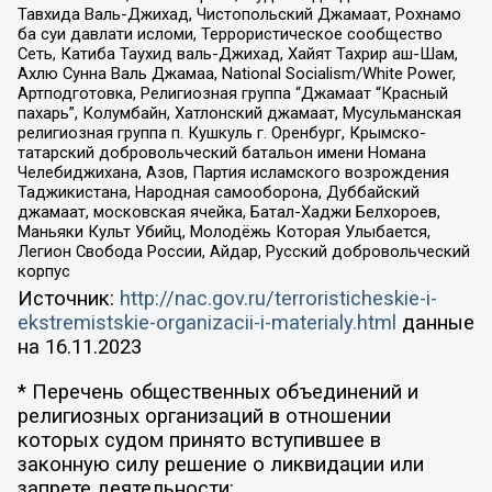
Тавхида Валь-Джихад, Чистопольский Джамаат, Рохнамо
ба суи давлати исломи, Террористическое сообщество
Сеть, Катиба Таухид валь-Джихад, Хайят Тахрир аш-Шам,
Ахлю Сунна Валь Джамаа, National Socialism/White Power,
Артподготовка, Религиозная группа “Джамаат “Красный
пахарь”, Колумбайн, Хатлонский джамаат, Мусульманская
религиозная группа п. Кушкуль г. Оренбург, Крымско-
татарский добровольческий батальон имени Номана
Челебиджихана, Азов, Партия исламского возрождения
Таджикистана, Народная самооборона, Дуббайский
джамаат, московская ячейка, Батал-Хаджи Белхороев,
Маньяки Культ Убийц, Молодёжь Которая Улыбается,
Легион Свобода России, Айдар, Русский добровольческий
корпус
Источник:
http://nac.gov.ru/terroristicheskie-i-
ekstremistskie-organizacii-i-materialy.html
данные
на
16.11.2023
* Перечень общественных объединений и
религиозных организаций в отношении
которых судом принято вступившее в
законную силу решение о ликвидации или
запрете деятельности: