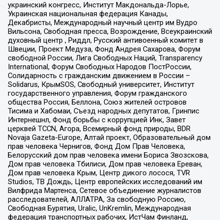
украинский конгресс, Институт Макдональда-Лорье,
Украинская национальная федерация Канады,
Декабристы, Международный научный центр им Вудро
Вильсона, Свободная пресса, Возрождение, Всеукраинский
духовный центр , Риддл, Русский антивоенный комитет в
Швеции, Проект Медуза, Фонд Андрея Сахарова, Форум
свободной России, Лига Свободных Наций, Transparеncy
International, Форум Свободных Народов ПостРоссии,
Солидарность с гражданским движением в России –
Solidarus, КрымSOS, Свободный университет, Институт
государственного управления, Форум гражданского
общества Россия, Беллона, Союз жителей островов
Тисима и Хабомаи, Съезд народных депутатов, Гринпис
Интернешнл, Фонд борьбы с коррупцией Инк, Завет
церквей TCCN, Агора, Всемирный фонд природы, BDR
Novaja Gazeta-Europe, Алтай проект, Образовательный дом
прав человека Чернигов, Фонд Дом Прав Человека,
Белорусский дом прав человека имени Бориса Звозскова,
Дом прав человека Тбилиси, Дом прав человека Ереван,
Дом прав человека Крым, Центр дикого лосося, TVR
Studios, ТВ Дождь, Центр европейских исследований им
Вилфрида Мартенса, Сетевое объединение журналистов
расследователей, АЛЛАТРА, За свободную Россию,
Свободная Бурятия, Uralic, UnKremlin, Международная
федерация транспортных рабочих, ИстЧам Финланд,