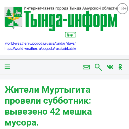
18+
world-weather.ru/pogoda/russia/tynda/7days/
https://world-weather.ru/pogoda/russia/irkutsk/
Жители Муртыгита
провели субботник:
вывезено 42 мешка
мусора.