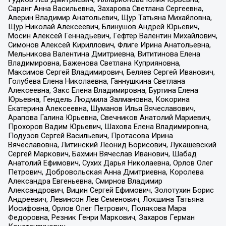
Саранг Анна Васильевна, Захарова Светлана Сергеевна,
Аверин Владимир Анатольевич, Щур Татьяна Михайловна,
Щур Николай Алексеевич, Блинушов Андрей Юрьевич,
Мосин Алексей Геннадьевич, Гефтер Валентин Михайлович,
Симонов Алексей Кириллович, Флиге Ирина Анатольевна,
Мельникова Валентина Дмитриевна, Вититинова Елена
Владимировна, Баженова Светлана Куприяновна,
Максимов Сергей Владимирович, Беляев Сергей Иванович,
Голубева Елена Николаевна, Ганнушкина Светлана
Алексеевна, Закс Елена Владимировна, Буртина Елена
Юрьевна, Гендель Людмила Залмановна, Кокорина
Екатерина Алексеевна, Шуманов Илья Вячеславович,
Арапова Галина Юрьевна, Свечников Анатолий Мариевич,
Прохоров Вадим Юрьевич, Шахова Елена Владимировна,
Подузов Сергей Васильевич, Протасова Ирина
Вячеславовна, Литинский Леонид Борисович, Лукашевский
Сергей Маркович, Бахмин Вячеслав Иванович, Шабад
Анатолий Ефимович, Сухих Дарья Николаевна, Орлов Олег
Петрович, Добровольская Анна Дмитриевна, Королева
Александра Евгеньевна, Смирнов Владимир
Александрович, Вицин Сергей Ефимович, Золотухин Борис
Андреевич, Левинсон Лев Семенович, Локшина Татьяна
Иосифовна, Орлов Олег Петрович, Полякова Мара
Федоровна, Резник Генри Маркович, Захаров Герман