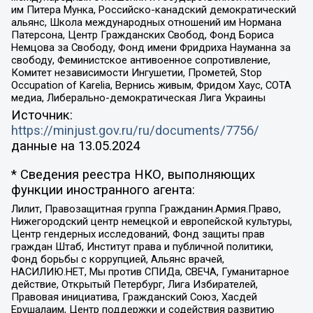
им Питера Мунка, Российско-канадский демократический
альянс, Школа международных отношений им Нормана
Патерсона, Центр Гражданских Свобод, Фонд Бориса
Немцова за Свободу, Фонд имени Фридриха Науманна за
свободу, Феминистское антивоенное сопротивление,
Комитет независимости Ингушетии, Прометей, Stop
Occupation of Karelia, Вернись живым, Фридом Хаус, СОТА
медиа, Либерально-демократическая Лига Украины
Источник:
https://minjust.gov.ru/ru/documents/7756/
данные на
13.05.2024
* Сведения реестра НКО, выполняющих
функции иностранного агента:
Лилит, Правозащитная группа Гражданин.Армия.Право,
Нижегородский центр немецкой и европейской культуры,
Центр гендерных исследований, Фонд защиты прав
граждан Штаб, Институт права и публичной политики,
Фонд борьбы с коррупцией, Альянс врачей,
НАСИЛИЮ.НЕТ, Мы против СПИДа, СВЕЧА, Гуманитарное
действие, Открытый Петербург, Лига Избирателей,
Правовая инициатива, Гражданский Союз, Хасдей
Ерушалаим, Центр поддержки и содействия развитию