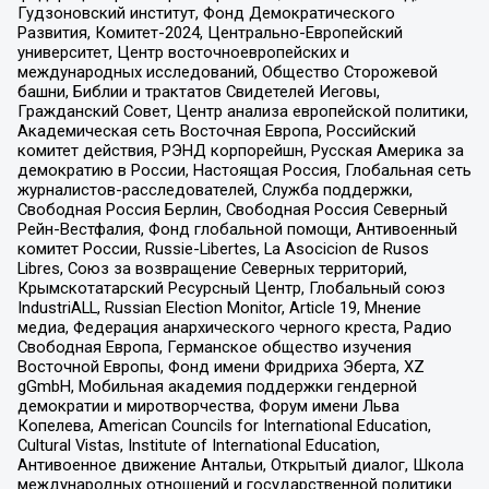
Гудзоновский институт, Фонд Демократического
Развития, Комитет-2024, Центрально-Европейский
университет, Центр восточноевропейских и
международных исследований, Общество Сторожевой
башни, Библии и трактатов Свидетелей Иеговы,
Гражданский Совет, Центр анализа европейской политики,
Академическая сеть Восточная Европа, Российский
комитет действия, РЭНД корпорейшн, Русская Америка за
демократию в России, Настоящая Россия, Глобальная сеть
журналистов-расследователей, Служба поддержки,
Свободная Россия Берлин, Свободная Россия Северный
Рейн-Вестфалия, Фонд глобальной помощи, Антивоенный
комитет России, Russie-Libertes, La Asocicion de Rusos
Libres, Союз за возвращение Северных территорий,
Крымскотатарский Ресурсный Центр, Глобальный союз
IndustriALL, Russian Election Monitor, Article 19, Мнение
медиа, Федерация анархического черного креста, Радио
Свободная Европа, Германское общество изучения
Восточной Европы, Фонд имени Фридриха Эберта, XZ
gGmbH, Мобильная академия поддержки гендерной
демократии и миротворчества, Форум имени Льва
Копелева, American Councils for International Education,
Cultural Vistas, Institute of International Education,
Антивоенное движение Антальи, Открытый диалог, Школа
международных отношений и государственной политики