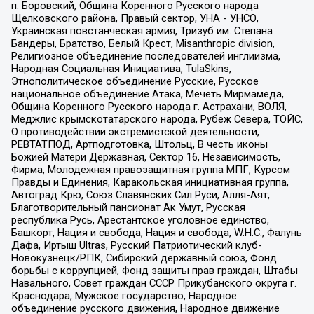
п. Боровский, Община Коренного Русского народа
Щелковского района, Правый сектор, УНА - УНСО,
Украинская повстанческая армия, Тризуб им. Степана
Бандеры, Братство, Белый Крест, Misanthropic division,
Религиозное объединение последователей инглиизма,
Народная Социальная Инициатива, TulaSkins,
Этнополитическое объединение Русские, Русское
национальное объединение Атака, Мечеть Мирмамеда,
Община Коренного Русского народа г. Астрахани, ВОЛЯ,
Меджлис крымскотатарского народа, Рубеж Севера, ТОЙС,
О противодействии экстремистской деятельности,
РЕВТАТПОД, Артподготовка, Штольц, В честь иконы
Божией Матери Державная, Сектор 16, Независимость,
Фирма, Молодежная правозащитная группа МПГ, Курсом
Правды и Единения, Каракольская инициативная группа,
Автоград Крю, Союз Славянских Сил Руси, Алля-Аят,
Благотворительный пансионат Ак Умут, Русская
республика Русь, Арестантское уголовное единство,
Башкорт, Нация и свобода, Нация и свобода, W.H.С., Фалунь
Дафа, Иртыш Ultras, Русский Патриотический клуб-
Новокузнецк/РПК, Сибирский державный союз, Фонд
борьбы с коррупцией, Фонд защиты прав граждан, Штабы
Навального, Совет граждан СССР Прикубанского округа г.
Краснодара, Мужское государство, Народное
объединение русского движения, Народное движение