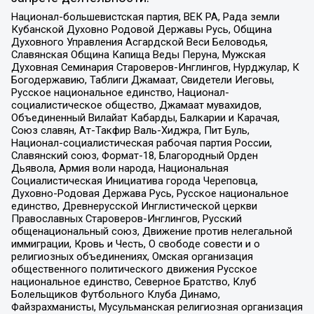
Национал-большевистская партия, ВЕК РА, Рада земли
Кубанской Духовно Родовой Державы Русь, Община
Духовного Управления Асгардской Веси Беловодья,
Славянская Община Капища Веды Перуна, Мужская
Духовная Семинария Староверов-Инглингов, Нурджулар, К
Богодержавию, Таблиги Джамаат, Свидетели Иеговы,
Русское национальное единство, Национал-
социалистическое общество, Джамаат мувахидов,
Объединенный Вилайат Кабарды, Балкарии и Карачая,
Союз славян, Ат-Такфир Валь-Хиджра, Пит Буль,
Национал-социалистическая рабочая партия России,
Славянский союз, Формат-18, Благородный Орден
Дьявола, Армия воли народа, Национальная
Социалистическая Инициатива города Череповца,
Духовно-Родовая Держава Русь, Русское национальное
единство, Древнерусской Инглистической церкви
Православных Староверов-Инглингов, Русский
общенациональный союз, Движение против нелегальной
иммиграции, Кровь и Честь, О свободе совести и о
религиозных объединениях, Омская организация
общественного политического движения Русское
национальное единство, Северное Братство, Клуб
Болельщиков Футбольного Клуба Динамо,
Файзрахманисты, Мусульманская религиозная организация