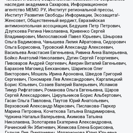
наследия академика Сахарова, Информационное
агентство МЕМО. РУ, Институт региональной прессы,
Институт Развития Свободы Информации, Экозащита!-
Женсовет, Общественный вердикт, Евразийская
антимонопольная ассоциация, Бедушев Петр Петрович,
Дзугкоева Регина Николаевна, Кривенко Сергей
Владимирович, Милославский Павел Юрьевич, Шнырова
Ольга Вадимовна, Чанышева Лилия Айратовна, Сидорович
Ольга Борисовна, Туровский Александр Алексеевич,
Васильева Анастасия Евгеньевна, Ривина Анна Валерьевна,
Бойко Анатолий Николаевич, Дугин Сергей Георгиевич,
Пивоваров Андрей Сергеевич, Аверин Виталий Евгеньевич,
Барахоев Магомед Бекханович, Шарипков Олег
Викторович, Мошель Ирина Ароновна, Шведов Григорий
Сергеевич, Пономарев Лев Александрович, Каргалицкий
Борис Юльевич, Созаев Валерий Валерьевич, Исламов
Тимур Рифгатович, Романова Ольга Евгеньевна, Щаров
Сергей Алексадрович, Цирульников Борис Альбертович,
Гасан Ольга Павловна, Паутов Юрий Анатольевич,
Верховский Александр Маркович, Пислакова-Паркер
Марина Петровна, Кочеткова Татьяна Владимировна,
Чуркина Наталья Валерьевна, Акимова Татьяна
Николаевна, Золотарева Екатерина Александровна,
Рачинский Ян Збигневич, Жемкова Елена Борисовна,
Гудков Лев Дмитриевич, Илларионова Юлия Юрьевна,