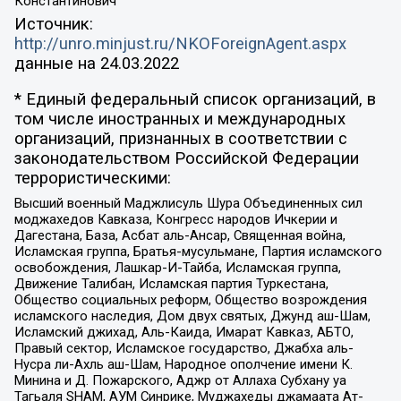
Константинович
Источник:
http://unro.minjust.ru/NKOForeignAgent.aspx
данные на
24.03.2022
* Единый федеральный список организаций, в
том числе иностранных и международных
организаций, признанных в соответствии с
законодательством Российской Федерации
террористическими:
Высший военный Маджлисуль Шура Объединенных сил
моджахедов Кавказа, Конгресс народов Ичкерии и
Дагестана, База, Асбат аль-Ансар, Священная война,
Исламская группа, Братья-мусульмане, Партия исламского
освобождения, Лашкар-И-Тайба, Исламская группа,
Движение Талибан, Исламская партия Туркестана,
Общество социальных реформ, Общество возрождения
исламского наследия, Дом двух святых, Джунд аш-Шам,
Исламский джихад, Аль-Каида, Имарат Кавказ, АБТО,
Правый сектор, Исламское государство, Джабха аль-
Нусра ли-Ахль аш-Шам, Народное ополчение имени К.
Минина и Д. Пожарского, Аджр от Аллаха Субхану уа
Тагьаля SHAM, АУМ Синрике, Муджахеды джамаата Ат-