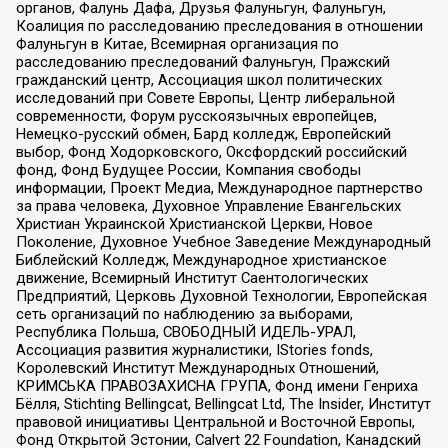
органов, Фалунь Дафа, Друзья Фалуньгун, Фалуньгун,
Коалиция по расследованию преследования в отношении
Фалуньгун в Китае, Всемирная организация по
расследованию преследований Фалуньгун, Пражский
гражданский центр, Ассоциация школ политических
исследований при Совете Европы, Центр либеральной
современности, Форум русскоязычных европейцев,
Немецко-русский обмен, Бард колледж, Европейский
выбор, Фонд Ходорковского, Оксфордский российский
фонд, Фонд Будущее России, Компания свободы
информации, Проект Медиа, Международное партнерство
за права человека, Духовное Управление Евангельских
Христиан Украинской Христианской Церкви, Новое
Поколение, Духовное Учебное Заведение Международный
Библейский Колледж, Международное христианское
движение, Всемирный Институт Саентологических
Предприятий, Церковь Духовной Технологии, Европейская
сеть организаций по наблюдению за выборами,
Республика Польша, СВОБОДНЫЙ ИДЕЛЬ-УРАЛ,
Ассоциация развития журналистики, IStories fonds,
Королевский Институт Международных Отношений,
КРИМСЬКА ПРАВОЗАХИСНА ГРУПА, Фонд имени Генриха
Бёлля, Stichting Bellingcat, Bellingcat Ltd, The Insider, Институт
правовой инициативы Центральной и Восточной Европы,
Фонд Открытой Эстонии, Calvert 22 Foundation, Канадский