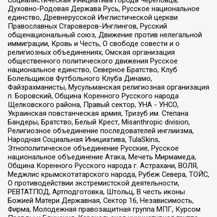
Социалистическая Инициатива города Череповца,
Духовно-Родовая Держава Русь, Русское национальное
единство, Древнерусской Инглистической церкви
Православных Староверов-Инглингов, Русский
общенациональный союз, Движение против нелегальной
иммиграции, Кровь и Честь, О свободе совести и о
религиозных объединениях, Омская организация
общественного политического движения Русское
национальное единство, Северное Братство, Клуб
Болельщиков Футбольного Клуба Динамо,
Файзрахманисты, Мусульманская религиозная организация
п. Боровский, Община Коренного Русского народа
Щелковского района, Правый сектор, УНА - УНСО,
Украинская повстанческая армия, Тризуб им. Степана
Бандеры, Братство, Белый Крест, Misanthropic division,
Религиозное объединение последователей инглиизма,
Народная Социальная Инициатива, TulaSkins,
Этнополитическое объединение Русские, Русское
национальное объединение Атака, Мечеть Мирмамеда,
Община Коренного Русского народа г. Астрахани, ВОЛЯ,
Меджлис крымскотатарского народа, Рубеж Севера, ТОЙС,
О противодействии экстремистской деятельности,
РЕВТАТПОД, Артподготовка, Штольц, В честь иконы
Божией Матери Державная, Сектор 16, Независимость,
Фирма, Молодежная правозащитная группа МПГ, Курсом