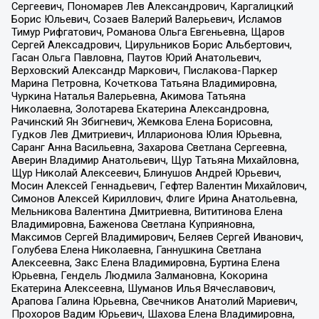
Сергеевич, Пономарев Лев Александрович, Каргалицкий
Борис Юльевич, Созаев Валерий Валерьевич, Исламов
Тимур Рифгатович, Романова Ольга Евгеньевна, Щаров
Сергей Алексадрович, Цирульников Борис Альбертович,
Гасан Ольга Павловна, Паутов Юрий Анатольевич,
Верховский Александр Маркович, Пислакова-Паркер
Марина Петровна, Кочеткова Татьяна Владимировна,
Чуркина Наталья Валерьевна, Акимова Татьяна
Николаевна, Золотарева Екатерина Александровна,
Рачинский Ян Збигневич, Жемкова Елена Борисовна,
Гудков Лев Дмитриевич, Илларионова Юлия Юрьевна,
Саранг Анна Васильевна, Захарова Светлана Сергеевна,
Аверин Владимир Анатольевич, Щур Татьяна Михайловна,
Щур Николай Алексеевич, Блинушов Андрей Юрьевич,
Мосин Алексей Геннадьевич, Гефтер Валентин Михайлович,
Симонов Алексей Кириллович, Флиге Ирина Анатольевна,
Мельникова Валентина Дмитриевна, Вититинова Елена
Владимировна, Баженова Светлана Куприяновна,
Максимов Сергей Владимирович, Беляев Сергей Иванович,
Голубева Елена Николаевна, Ганнушкина Светлана
Алексеевна, Закс Елена Владимировна, Буртина Елена
Юрьевна, Гендель Людмила Залмановна, Кокорина
Екатерина Алексеевна, Шуманов Илья Вячеславович,
Арапова Галина Юрьевна, Свечников Анатолий Мариевич,
Прохоров Вадим Юрьевич, Шахова Елена Владимировна,