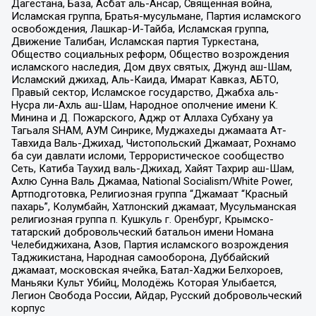
Дагестана, База, Асбат аль-Ансар, Священная война,
Исламская группа, Братья-мусульмане, Партия исламского
освобождения, Лашкар-И-Тайба, Исламская группа,
Движение Талибан, Исламская партия Туркестана,
Общество социальных реформ, Общество возрождения
исламского наследия, Дом двух святых, Джунд аш-Шам,
Исламский джихад, Аль-Каида, Имарат Кавказ, АБТО,
Правый сектор, Исламское государство, Джабха аль-
Нусра ли-Ахль аш-Шам, Народное ополчение имени К.
Минина и Д. Пожарского, Аджр от Аллаха Субхану уа
Тагьаля SHAM, АУМ Синрике, Муджахеды джамаата Ат-
Тавхида Валь-Джихад, Чистопольский Джамаат, Рохнамо
ба суи давлати исломи, Террористическое сообщество
Сеть, Катиба Таухид валь-Джихад, Хайят Тахрир аш-Шам,
Ахлю Сунна Валь Джамаа, National Socialism/White Power,
Артподготовка, Религиозная группа “Джамаат “Красный
пахарь”, Колумбайн, Хатлонский джамаат, Мусульманская
религиозная группа п. Кушкуль г. Оренбург, Крымско-
татарский добровольческий батальон имени Номана
Челебиджихана, Азов, Партия исламского возрождения
Таджикистана, Народная самооборона, Дуббайский
джамаат, московская ячейка, Батал-Хаджи Белхороев,
Маньяки Культ Убийц, Молодёжь Которая Улыбается,
Легион Свобода России, Айдар, Русский добровольческий
корпус