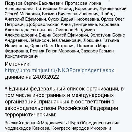
Подузов Сергей Васильевич, Протасова Ирина
Вячеславовна, Литинский Леонид Борисович, Лукашевский
Сергей Маркович, Бахмин Вячеслав Иванович, Шабад
Анатолий Ефимович, Сухих Дарья Николаевна, Орлов Олег
Петрович, Добровольская Анна Дмитриевна, Королева
Александра Евгеньевна, Смирнов Владимир
Александрович, Вицин Сергей Ефимович, Золотухин Борис
Андреевич, Левинсон Лев Семенович, Локшина Татьяна
Иосифовна, Орлов Олег Петрович, Полякова Мара
Федоровна, Резник Генри Маркович, Захаров Герман
Константинович
Источник:
http://unro.minjust.ru/NKOForeignAgent.aspx
данные на
24.03.2022
* Единый федеральный список организаций, в
том числе иностранных и международных
организаций, признанных в соответствии с
законодательством Российской Федерации
террористическими:
Высший военный Маджлисуль Шура Объединенных сил
моджахедов Кавказа, Конгресс народов Ичкерии и