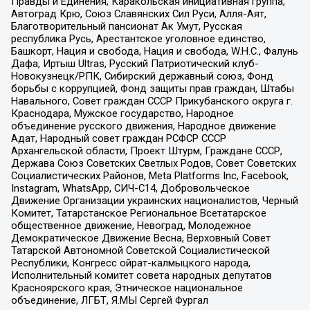
Правды и Единения, Каракольская инициативная группа,
Автоград Крю, Союз Славянских Сил Руси, Алля-Аят,
Благотворительный пансионат Ак Умут, Русская
республика Русь, Арестантское уголовное единство,
Башкорт, Нация и свобода, Нация и свобода, W.H.С., Фалунь
Дафа, Иртыш Ultras, Русский Патриотический клуб-
Новокузнецк/РПК, Сибирский державный союз, Фонд
борьбы с коррупцией, Фонд защиты прав граждан, Штабы
Навального, Совет граждан СССР Прикубанского округа г.
Краснодара, Мужское государство, Народное
объединение русского движения, Народное движение
Адат, Народный совет граждан РСФСР СССР
Архангельской области, Проект Штурм, Граждане СССР,
Держава Союз Советских Светлых Родов, Совет Советских
Социалистических Районов, Meta Platforms Inc, Facebook,
Instagram, WhatsApp, СИЧ-С14, Добровольческое
Движение Организации украинских националистов, Черный
Комитет, Татарстанское Региональное Всетатарское
общественное движение, Невоград, Молодежное
Демократическое Движение Весна, Верховный Совет
Татарской Автономной Советской Социалистической
Республики, Конгресс ойрат-калмыцкого народа,
Исполнительный комитет совета народных депутатов
Красноярского края, Этническое национальное
объединение, ЛГБТ, Я.МЫ Сергей Фургал