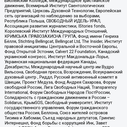
Библейский Колледж, Международное христианское
движение, Всемирный Институт Саентологических
Предприятий, Церковь Духовной Технологии, Европейская
сеть организаций по наблюдению за выборами,
Республика Польша, СВОБОДНЫЙ ИДЕЛЬ-УРАЛ,
Ассоциация развития журналистики, IStories fonds,
Королевский Институт Международных Отношений,
КРИМСЬКА ПРАВОЗАХИСНА ГРУПА, Фонд имени Генриха
Бёлля, Stichting Bellingcat, Bellingcat Ltd, The Insider, Институт
правовой инициативы Центральной и Восточной Европы,
Фонд Открытой Эстонии, Calvert 22 Foundation, Канадский
украинский конгресс, Институт Макдональда-Лорье,
Украинская национальная федерация Канады,
Декабристы, Международный научный центр им Вудро
Вильсона, Свободная пресса, Возрождение, Всеукраинский
духовный центр , Риддл, Русский антивоенный комитет в
Швеции, Проект Медуза, Фонд Андрея Сахарова, Форум
свободной России, Лига Свободных Наций, Transparеncy
International, Форум Свободных Народов ПостРоссии,
Солидарность с гражданским движением в России –
Solidarus, КрымSOS, Свободный университет, Институт
государственного управления, Форум гражданского
общества Россия, Беллона, Союз жителей островов
Тисима и Хабомаи, Съезд народных депутатов, Гринпис
Интернешнл, Фонд борьбы с коррупцией Инк, Завет