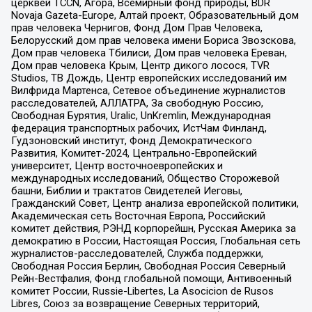
церквей TCCN, Агора, Всемирный фонд природы, BDR
Novaja Gazeta-Europe, Алтай проект, Образовательный дом
прав человека Чернигов, Фонд Дом Прав Человека,
Белорусский дом прав человека имени Бориса Звозскова,
Дом прав человека Тбилиси, Дом прав человека Ереван,
Дом прав человека Крым, Центр дикого лосося, TVR
Studios, ТВ Дождь, Центр европейских исследований им
Вилфрида Мартенса, Сетевое объединение журналистов
расследователей, АЛЛАТРА, За свободную Россию,
Свободная Бурятия, Uralic, UnKremlin, Международная
федерация транспортных рабочих, ИстЧам Финланд,
Гудзоновский институт, Фонд Демократического
Развития, Комитет-2024, Центрально-Европейский
университет, Центр восточноевропейских и
международных исследований, Общество Сторожевой
башни, Библии и трактатов Свидетелей Иеговы,
Гражданский Совет, Центр анализа европейской политики,
Академическая сеть Восточная Европа, Российский
комитет действия, РЭНД корпорейшн, Русская Америка за
демократию в России, Настоящая Россия, Глобальная сеть
журналистов-расследователей, Служба поддержки,
Свободная Россия Берлин, Свободная Россия Северный
Рейн-Вестфалия, Фонд глобальной помощи, Антивоенный
комитет России, Russie-Libertes, La Asocicion de Rusos
Libres, Союз за возвращение Северных территорий,