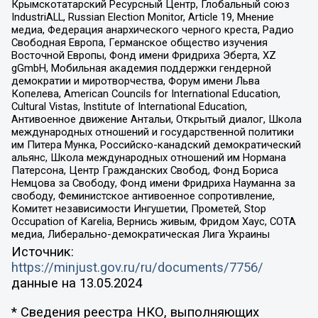
Крымскотатарский Ресурсный Центр, Глобальный союз
IndustriALL, Russian Election Monitor, Article 19, Мнение
медиа, Федерация анархического черного креста, Радио
Свободная Европа, Германское общество изучения
Восточной Европы, Фонд имени Фридриха Эберта, XZ
gGmbH, Мобильная академия поддержки гендерной
демократии и миротворчества, Форум имени Льва
Копелева, American Councils for International Education,
Cultural Vistas, Institute of International Education,
Антивоенное движение Антальи, Открытый диалог, Школа
международных отношений и государственной политики
им Питера Мунка, Российско-канадский демократический
альянс, Школа международных отношений им Нормана
Патерсона, Центр Гражданских Свобод, Фонд Бориса
Немцова за Свободу, Фонд имени Фридриха Науманна за
свободу, Феминистское антивоенное сопротивление,
Комитет независимости Ингушетии, Прометей, Stop
Occupation of Karelia, Вернись живым, Фридом Хаус, СОТА
медиа, Либерально-демократическая Лига Украины
Источник:
https://minjust.gov.ru/ru/documents/7756/
данные на
13.05.2024
* Сведения реестра НКО, выполняющих