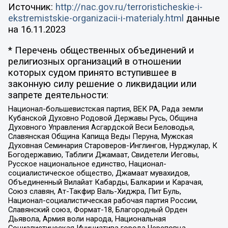
Источник:
http://nac.gov.ru/terroristicheskie-i-
ekstremistskie-organizacii-i-materialy.html
данные
на
16.11.2023
* Перечень общественных объединений и
религиозных организаций в отношении
которых судом принято вступившее в
законную силу решение о ликвидации или
запрете деятельности:
Национал-большевистская партия, ВЕК РА, Рада земли
Кубанской Духовно Родовой Державы Русь, Община
Духовного Управления Асгардской Веси Беловодья,
Славянская Община Капища Веды Перуна, Мужская
Духовная Семинария Староверов-Инглингов, Нурджулар, К
Богодержавию, Таблиги Джамаат, Свидетели Иеговы,
Русское национальное единство, Национал-
социалистическое общество, Джамаат мувахидов,
Объединенный Вилайат Кабарды, Балкарии и Карачая,
Союз славян, Ат-Такфир Валь-Хиджра, Пит Буль,
Национал-социалистическая рабочая партия России,
Славянский союз, Формат-18, Благородный Орден
Дьявола, Армия воли народа, Национальная