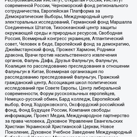
современной России, Черноморский фонд регионального
сотрудничества, Европейская Платформа за
Демократические Выборы, Международный центр
электоральных исследований, Германский фонд Маршалла
Соединенных Штатов, Тихоокеанский центр защиты
окружающей среды и природных ресурсов, Свободная
Россия, Всемирный конгресс украинцев, Атлантический
совет, Человек в беде, Европейский фонд за демократию,
Джеймстаунский фонд, Прожект Хармони, Родники
дракона, Врачи против насильственного извлечения
органов, Фалунь Дафа, Друзья Фалуньгун, Фалуньгун,
Коалиция по расследованию преследования в отношении
Фалуньгун в Китае, Всемирная организация по
расследованию преследований Фалуньгун, Пражский
гражданский центр, Ассоциация школ политических
исследований при Совете Европы, Центр либеральной
современности, Форум русскоязычных европейцев,
Немецко-русский обмен, Бард колледж, Европейский
выбор, Фонд Ходорковского, Оксфордский российский
фонд, Фонд Будущее России, Компания свободы
информации, Проект Медиа, Международное партнерство
за права человека, Духовное Управление Евангельских
Христиан Украинской Христианской Церкви, Новое
Поколение, Духовное Учебное Заведение Международный