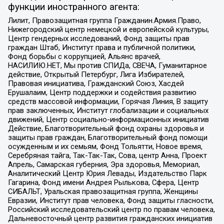
функции иностранного агента:
Лилит, Правозащитная группа Гражданин.Армия.Право,
Нижегородский центр немецкой и европейской культуры,
Центр гендерных исследований, Фонд защиты прав
граждан Штаб, Институт права и публичной политики,
Фонд борьбы с коррупцией, Альянс врачей,
НАСИЛИЮ.НЕТ, Мы против СПИДа, СВЕЧА, Гуманитарное
действие, Открытый Петербург, Лига Избирателей,
Правовая инициатива, Гражданский Союз, Хасдей
Ерушалаим, Центр поддержки и содействия развитию
средств массовой информации, Горячая Линия, В защиту
прав заключенных, Институт глобализации и социальных
движений, Центр социально-информационных инициатив
Действие, Благотворительный фонд охраны здоровья и
защиты прав граждан, Благотворительный фонд помощи
осужденным и их семьям, Фонд Тольятти, Новое время,
Серебряная тайга, Так-Так-Так, Сова, центр Анна, Проект
Апрель, Самарская губерния, Эра здоровья, Мемориал,
Аналитический Центр Юрия Левады, Издательство Парк
Гагарина, Фонд имени Андрея Рылькова, Сфера, Центр
СИБАЛЬТ, Уральская правозащитная группа, Женщины
Евразии, Институт прав человека, Фонд защиты гласности,
Российский исследовательский центр по правам человека,
Дальневосточный центр развития гражданских инициатив