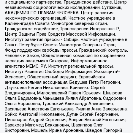
и социального партнерства, Гражданское действие, Центр
независимых социологических исследований, Сутяжник,
АКАДЕМИЯ ПО ПРАВАМ ЧЕЛОВЕКА, Центр развития
некоммерческих организаций, Частное учреждение в
Калининграде Совета Министров северных стран,
Гражданское содействие, Трансперенси Интернешнл-Р,
Центр Защиты Прав Средств Массовой Информации,
Институт развития прессы - Сибирь, Частное учреждение в
Санкт-Петербурге Совета Министров Северных Стран,
Фонд поддержки свободы прессы, Гражданский контроль,
Человек и Закон, Общественная комиссия по сохранению
наследия академика Сахарова, Информационное
агентство МЕМО. РУ, Институт региональной прессы,
Институт Развития Свободы Информации, Экозащита!-
Женсовет, Общественный вердикт, Евразийская
антимонопольная ассоциация, Бедушев Петр Петрович,
Дзугкоева Регина Николаевна, Кривенко Сергей
Владимирович, Милославский Павел Юрьевич, Шнырова
Ольга Вадимовна, Чанышева Лилия Айратовна, Сидорович
Ольга Борисовна, Туровский Александр Алексеевич,
Васильева Анастасия Евгеньевна, Ривина Анна Валерьевна,
Бойко Анатолий Николаевич, Дугин Сергей Георгиевич,
Пивоваров Андрей Сергеевич, Аверин Виталий Евгеньевич,
Барахоев Магомед Бекханович, Шарипков Олег
Викторович, Мошель Ирина Ароновна, Шведов Григорий