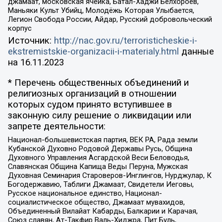
джамаат, московская ячейка, Батал-Хаджи Белхороев,
Маньяки Культ Убийц, Молодёжь Которая Улыбается,
Легион Свобода России, Айдар, Русский добровольческий
корпус
Источник:
http://nac.gov.ru/terroristicheskie-i-
ekstremistskie-organizacii-i-materialy.html
данные
на
16.11.2023
* Перечень общественных объединений и
религиозных организаций в отношении
которых судом принято вступившее в
законную силу решение о ликвидации или
запрете деятельности:
Национал-большевистская партия, ВЕК РА, Рада земли
Кубанской Духовно Родовой Державы Русь, Община
Духовного Управления Асгардской Веси Беловодья,
Славянская Община Капища Веды Перуна, Мужская
Духовная Семинария Староверов-Инглингов, Нурджулар, К
Богодержавию, Таблиги Джамаат, Свидетели Иеговы,
Русское национальное единство, Национал-
социалистическое общество, Джамаат мувахидов,
Объединенный Вилайат Кабарды, Балкарии и Карачая,
Союз славян, Ат-Такфир Валь-Хиджра, Пит Буль,