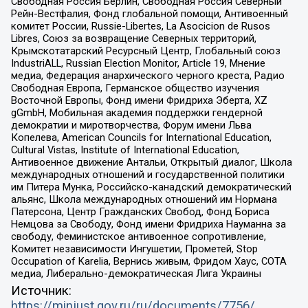
Свободная Россия Берлин, Свободная Россия Северный
Рейн-Вестфалия, Фонд глобальной помощи, Антивоенный
комитет России, Russie-Libertes, La Asocicion de Rusos
Libres, Союз за возвращение Северных территорий,
Крымскотатарский Ресурсный Центр, Глобальный союз
IndustriALL, Russian Election Monitor, Article 19, Мнение
медиа, Федерация анархического черного креста, Радио
Свободная Европа, Германское общество изучения
Восточной Европы, Фонд имени Фридриха Эберта, XZ
gGmbH, Мобильная академия поддержки гендерной
демократии и миротворчества, Форум имени Льва
Копелева, American Councils for International Education,
Cultural Vistas, Institute of International Education,
Антивоенное движение Антальи, Открытый диалог, Школа
международных отношений и государственной политики
им Питера Мунка, Российско-канадский демократический
альянс, Школа международных отношений им Нормана
Патерсона, Центр Гражданских Свобод, Фонд Бориса
Немцова за Свободу, Фонд имени Фридриха Науманна за
свободу, Феминистское антивоенное сопротивление,
Комитет независимости Ингушетии, Прометей, Stop
Occupation of Karelia, Вернись живым, Фридом Хаус, СОТА
медиа, Либерально-демократическая Лига Украины
Источник:
https://minjust.gov.ru/ru/documents/7756/