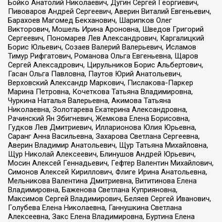
Бойко Анатолий Николаевич, Дугин Сергей Георгиевич,
Пивоваров Андрей Сергеевич, Аверин Виталий Евгеньевич,
Барахоев Магомед Бекханович, Шарипков Олег
Викторович, Мошель Ирина Ароновна, Шведов Григорий
Сергеевич, Пономарев Лев Александрович, Каргалицкий
Борис Юльевич, Созаев Валерий Валерьевич, Исламов
Тимур Рифгатович, Романова Ольга Евгеньевна, Щаров
Сергей Алексадрович, Цирульников Борис Альбертович,
Гасан Ольга Павловна, Паутов Юрий Анатольевич,
Верховский Александр Маркович, Пислакова-Паркер
Марина Петровна, Кочеткова Татьяна Владимировна,
Чуркина Наталья Валерьевна, Акимова Татьяна
Николаевна, Золотарева Екатерина Александровна,
Рачинский Ян Збигневич, Жемкова Елена Борисовна,
Гудков Лев Дмитриевич, Илларионова Юлия Юрьевна,
Саранг Анна Васильевна, Захарова Светлана Сергеевна,
Аверин Владимир Анатольевич, Щур Татьяна Михайловна,
Щур Николай Алексеевич, Блинушов Андрей Юрьевич,
Мосин Алексей Геннадьевич, Гефтер Валентин Михайлович,
Симонов Алексей Кириллович, Флиге Ирина Анатольевна,
Мельникова Валентина Дмитриевна, Вититинова Елена
Владимировна, Баженова Светлана Куприяновна,
Максимов Сергей Владимирович, Беляев Сергей Иванович,
Голубева Елена Николаевна, Ганнушкина Светлана
Алексеевна, Закс Елена Владимировна, Буртина Елена