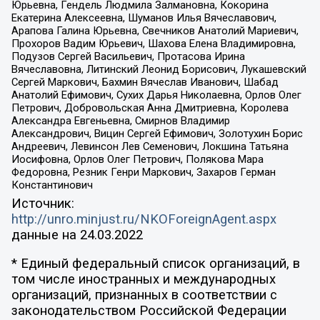
Юрьевна, Гендель Людмила Залмановна, Кокорина
Екатерина Алексеевна, Шуманов Илья Вячеславович,
Арапова Галина Юрьевна, Свечников Анатолий Мариевич,
Прохоров Вадим Юрьевич, Шахова Елена Владимировна,
Подузов Сергей Васильевич, Протасова Ирина
Вячеславовна, Литинский Леонид Борисович, Лукашевский
Сергей Маркович, Бахмин Вячеслав Иванович, Шабад
Анатолий Ефимович, Сухих Дарья Николаевна, Орлов Олег
Петрович, Добровольская Анна Дмитриевна, Королева
Александра Евгеньевна, Смирнов Владимир
Александрович, Вицин Сергей Ефимович, Золотухин Борис
Андреевич, Левинсон Лев Семенович, Локшина Татьяна
Иосифовна, Орлов Олег Петрович, Полякова Мара
Федоровна, Резник Генри Маркович, Захаров Герман
Константинович
Источник:
http://unro.minjust.ru/NKOForeignAgent.aspx
данные на
24.03.2022
* Единый федеральный список организаций, в
том числе иностранных и международных
организаций, признанных в соответствии с
законодательством Российской Федерации