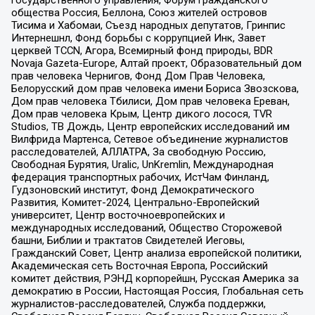
общества Россия, Беллона, Союз жителей островов
Тисима и Хабомаи, Съезд народных депутатов, Гринпис
Интернешнл, Фонд борьбы с коррупцией Инк, Завет
церквей TCCN, Агора, Всемирный фонд природы, BDR
Novaja Gazeta-Europe, Алтай проект, Образовательный дом
прав человека Чернигов, Фонд Дом Прав Человека,
Белорусский дом прав человека имени Бориса Звозскова,
Дом прав человека Тбилиси, Дом прав человека Ереван,
Дом прав человека Крым, Центр дикого лосося, TVR
Studios, ТВ Дождь, Центр европейских исследований им
Вилфрида Мартенса, Сетевое объединение журналистов
расследователей, АЛЛАТРА, За свободную Россию,
Свободная Бурятия, Uralic, UnKremlin, Международная
федерация транспортных рабочих, ИстЧам Финланд,
Гудзоновский институт, Фонд Демократического
Развития, Комитет-2024, Центрально-Европейский
университет, Центр восточноевропейских и
международных исследований, Общество Сторожевой
башни, Библии и трактатов Свидетелей Иеговы,
Гражданский Совет, Центр анализа европейской политики,
Академическая сеть Восточная Европа, Российский
комитет действия, РЭНД корпорейшн, Русская Америка за
демократию в России, Настоящая Россия, Глобальная сеть
журналистов-расследователей, Служба поддержки,