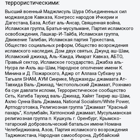
террористическими:
Высший военный Маджлисуль Шура Объединенных сил
моджахедов Кавказа, Конгресс народов Ичкерии и
Дагестана, База, Асбат аль-Ансар, Священная война,
Исламская группа, Братья-мусульмане, Партия исламского
освобождения, Лашкар-И-Тайба, Исламская группа,
Движение Талибан, Исламская партия Туркестана,
Общество социальных реформ, Общество возрождения
исламского наследия, Дом двух святых, Джунд аш-Шам,
Исламский джихад, Аль-Каида, Имарат Кавказ, АБТО,
Правый сектор, Исламское государство, Джабха аль-
Нусра ли-Ахль аш-Шам, Народное ополчение имени К.
Минина и Д. Пожарского, Аджр от Аллаха Субхану уа
Тагьаля SHAM, АУМ Синрике, Муджахеды джамаата Ат-
Тавхида Валь-Джихад, Чистопольский Джамаат, Рохнамо
ба суи давлати исломи, Террористическое сообщество
Сеть, Катиба Таухид валь-Джихад, Хайят Тахрир аш-Шам,
Ахлю Сунна Валь Джамаа, National Socialism/White Power,
Артподготовка, Религиозная группа “Джамаат “Красный
пахарь”, Колумбайн, Хатлонский джамаат, Мусульманская
религиозная группа п. Кушкуль г. Оренбург, Крымско-
татарский добровольческий батальон имени Номана
Челебиджихана, Азов, Партия исламского возрождения
Таджикистана, Народная самооборона, Дуббайский