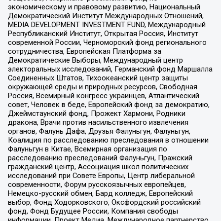
экономическому и правовому развитию, Национальный
Демократический Институт Международных Отношений,
MEDIA DEVELOPMENT INVESTMENT FUND, Международный
Республиканский Институт, Открытая Россия, Институт
современной России, Черноморский фонд регионального
сотрудничества, Европейская Платформа за
Демократические Выборы, Международный центр
электоральных исследований, Германский фонд Маршалла
Соединенных Штатов, Тихоокеанский центр защиты
окружающей среды и природных ресурсов, Свободная
Россия, Всемирный конгресс украинцев, Атлантический
совет, Человек в беде, Европейский фонд за демократию,
Джеймстаунский фонд, Прожект Хармони, Родники
дракона, Врачи против насильственного извлечения
органов, Фалунь Дафа, Друзья Фалуньгун, Фалуньгун,
Коалиция по расследованию преследования в отношении
Фалуньгун в Китае, Всемирная организация по
расследованию преследований Фалуньгун, Пражский
гражданский центр, Ассоциация школ политических
исследований при Совете Европы, Центр либеральной
современности, Форум русскоязычных европейцев,
Немецко-русский обмен, Бард колледж, Европейский
выбор, Фонд Ходорковского, Оксфордский российский
фонд, Фонд Будущее России, Компания свободы
информации, Проект Медиа, Международное партнерство