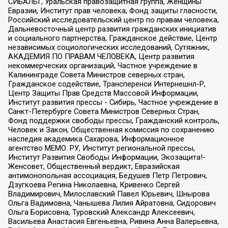
СИБАЛЬТ, Уральская правозащитная группа, Женщины
Евразии, Институт прав человека, Фонд защиты гласности,
Российский исследовательский центр по правам человека,
Дальневосточный центр развития гражданских инициатив
и социального партнерства, Гражданское действие, Центр
независимых социологических исследований, Сутяжник,
АКАДЕМИЯ ПО ПРАВАМ ЧЕЛОВЕКА, Центр развития
некоммерческих организаций, Частное учреждение в
Калининграде Совета Министров северных стран,
Гражданское содействие, Трансперенси Интернешнл-Р,
Центр Защиты Прав Средств Массовой Информации,
Институт развития прессы - Сибирь, Частное учреждение в
Санкт-Петербурге Совета Министров Северных Стран,
Фонд поддержки свободы прессы, Гражданский контроль,
Человек и Закон, Общественная комиссия по сохранению
наследия академика Сахарова, Информационное
агентство МЕМО. РУ, Институт региональной прессы,
Институт Развития Свободы Информации, Экозащита!-
Женсовет, Общественный вердикт, Евразийская
антимонопольная ассоциация, Бедушев Петр Петрович,
Дзугкоева Регина Николаевна, Кривенко Сергей
Владимирович, Милославский Павел Юрьевич, Шнырова
Ольга Вадимовна, Чанышева Лилия Айратовна, Сидорович
Ольга Борисовна, Туровский Александр Алексеевич,
Васильева Анастасия Евгеньевна, Ривина Анна Валерьевна,