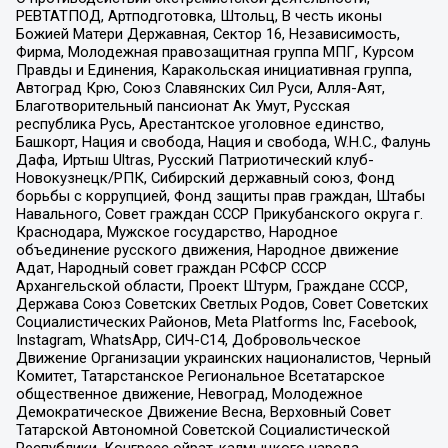
РЕВТАТПОД, Артподготовка, Штольц, В честь иконы
Божией Матери Державная, Сектор 16, Независимость,
Фирма, Молодежная правозащитная группа МПГ, Курсом
Правды и Единения, Каракольская инициативная группа,
Автоград Крю, Союз Славянских Сил Руси, Алля-Аят,
Благотворительный пансионат Ак Умут, Русская
республика Русь, Арестантское уголовное единство,
Башкорт, Нация и свобода, Нация и свобода, W.H.С., Фалунь
Дафа, Иртыш Ultras, Русский Патриотический клуб-
Новокузнецк/РПК, Сибирский державный союз, Фонд
борьбы с коррупцией, Фонд защиты прав граждан, Штабы
Навального, Совет граждан СССР Прикубанского округа г.
Краснодара, Мужское государство, Народное
объединение русского движения, Народное движение
Адат, Народный совет граждан РСФСР СССР
Архангельской области, Проект Штурм, Граждане СССР,
Держава Союз Советских Светлых Родов, Совет Советских
Социалистических Районов, Meta Platforms Inc, Facebook,
Instagram, WhatsApp, СИЧ-С14, Добровольческое
Движение Организации украинских националистов, Черный
Комитет, Татарстанское Региональное Всетатарское
общественное движение, Невоград, Молодежное
Демократическое Движение Весна, Верховный Совет
Татарской Автономной Советской Социалистической