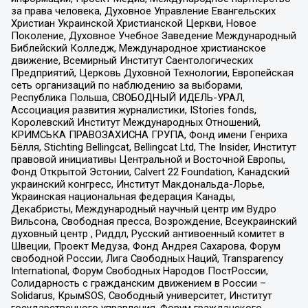
за права человека, Духовное Управление Евангельских
Христиан Украинской Христианской Церкви, Новое
Поколение, Духовное Учебное Заведение Международный
Библейский Колледж, Международное христианское
движение, Всемирный Институт Саентологических
Предприятий, Церковь Духовной Технологии, Европейская
сеть организаций по наблюдению за выборами,
Республика Польша, СВОБОДНЫЙ ИДЕЛЬ-УРАЛ,
Ассоциация развития журналистики, IStories fonds,
Королевский Институт Международных Отношений,
КРИМСЬКА ПРАВОЗАХИСНА ГРУПА, Фонд имени Генриха
Бёлля, Stichting Bellingcat, Bellingcat Ltd, The Insider, Институт
правовой инициативы Центральной и Восточной Европы,
Фонд Открытой Эстонии, Calvert 22 Foundation, Канадский
украинский конгресс, Институт Макдональда-Лорье,
Украинская национальная федерация Канады,
Декабристы, Международный научный центр им Вудро
Вильсона, Свободная пресса, Возрождение, Всеукраинский
духовный центр , Риддл, Русский антивоенный комитет в
Швеции, Проект Медуза, Фонд Андрея Сахарова, Форум
свободной России, Лига Свободных Наций, Transparеncy
International, Форум Свободных Народов ПостРоссии,
Солидарность с гражданским движением в России –
Solidarus, КрымSOS, Свободный университет, Институт
государственного управления, Форум гражданского