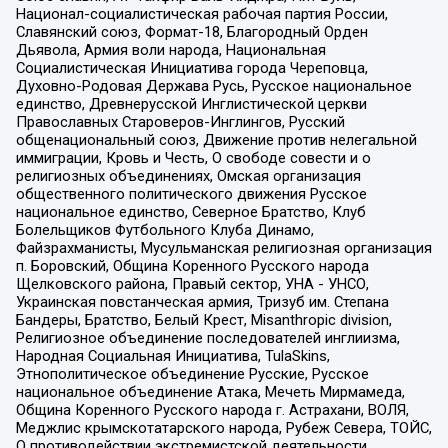
Национал-социалистическая рабочая партия России,
Славянский союз, Формат-18, Благородный Орден
Дьявола, Армия воли народа, Национальная
Социалистическая Инициатива города Череповца,
Духовно-Родовая Держава Русь, Русское национальное
единство, Древнерусской Инглистической церкви
Православных Староверов-Инглингов, Русский
общенациональный союз, Движение против нелегальной
иммиграции, Кровь и Честь, О свободе совести и о
религиозных объединениях, Омская организация
общественного политического движения Русское
национальное единство, Северное Братство, Клуб
Болельщиков Футбольного Клуба Динамо,
Файзрахманисты, Мусульманская религиозная организация
п. Боровский, Община Коренного Русского народа
Щелковского района, Правый сектор, УНА - УНСО,
Украинская повстанческая армия, Тризуб им. Степана
Бандеры, Братство, Белый Крест, Misanthropic division,
Религиозное объединение последователей инглиизма,
Народная Социальная Инициатива, TulaSkins,
Этнополитическое объединение Русские, Русское
национальное объединение Атака, Мечеть Мирмамеда,
Община Коренного Русского народа г. Астрахани, ВОЛЯ,
Меджлис крымскотатарского народа, Рубеж Севера, ТОЙС,
О противодействии экстремистской деятельности,