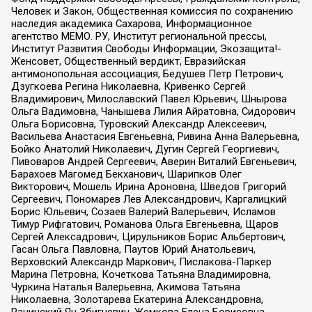
Человек и Закон, Общественная комиссия по сохранению
наследия академика Сахарова, Информационное
агентство МЕМО. РУ, Институт региональной прессы,
Институт Развития Свободы Информации, Экозащита!-
Женсовет, Общественный вердикт, Евразийская
антимонопольная ассоциация, Бедушев Петр Петрович,
Дзугкоева Регина Николаевна, Кривенко Сергей
Владимирович, Милославский Павел Юрьевич, Шнырова
Ольга Вадимовна, Чанышева Лилия Айратовна, Сидорович
Ольга Борисовна, Туровский Александр Алексеевич,
Васильева Анастасия Евгеньевна, Ривина Анна Валерьевна,
Бойко Анатолий Николаевич, Дугин Сергей Георгиевич,
Пивоваров Андрей Сергеевич, Аверин Виталий Евгеньевич,
Барахоев Магомед Бекханович, Шарипков Олег
Викторович, Мошель Ирина Ароновна, Шведов Григорий
Сергеевич, Пономарев Лев Александрович, Каргалицкий
Борис Юльевич, Созаев Валерий Валерьевич, Исламов
Тимур Рифгатович, Романова Ольга Евгеньевна, Щаров
Сергей Алексадрович, Цирульников Борис Альбертович,
Гасан Ольга Павловна, Паутов Юрий Анатольевич,
Верховский Александр Маркович, Пислакова-Паркер
Марина Петровна, Кочеткова Татьяна Владимировна,
Чуркина Наталья Валерьевна, Акимова Татьяна
Николаевна, Золотарева Екатерина Александровна,