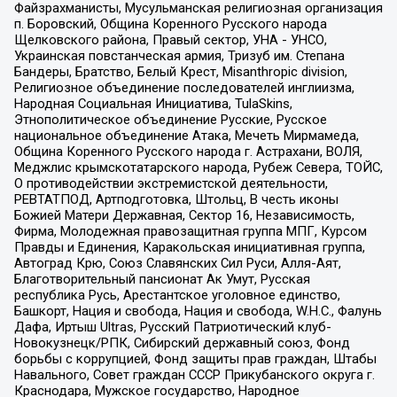
Файзрахманисты, Мусульманская религиозная организация
п. Боровский, Община Коренного Русского народа
Щелковского района, Правый сектор, УНА - УНСО,
Украинская повстанческая армия, Тризуб им. Степана
Бандеры, Братство, Белый Крест, Misanthropic division,
Религиозное объединение последователей инглиизма,
Народная Социальная Инициатива, TulaSkins,
Этнополитическое объединение Русские, Русское
национальное объединение Атака, Мечеть Мирмамеда,
Община Коренного Русского народа г. Астрахани, ВОЛЯ,
Меджлис крымскотатарского народа, Рубеж Севера, ТОЙС,
О противодействии экстремистской деятельности,
РЕВТАТПОД, Артподготовка, Штольц, В честь иконы
Божией Матери Державная, Сектор 16, Независимость,
Фирма, Молодежная правозащитная группа МПГ, Курсом
Правды и Единения, Каракольская инициативная группа,
Автоград Крю, Союз Славянских Сил Руси, Алля-Аят,
Благотворительный пансионат Ак Умут, Русская
республика Русь, Арестантское уголовное единство,
Башкорт, Нация и свобода, Нация и свобода, W.H.С., Фалунь
Дафа, Иртыш Ultras, Русский Патриотический клуб-
Новокузнецк/РПК, Сибирский державный союз, Фонд
борьбы с коррупцией, Фонд защиты прав граждан, Штабы
Навального, Совет граждан СССР Прикубанского округа г.
Краснодара, Мужское государство, Народное