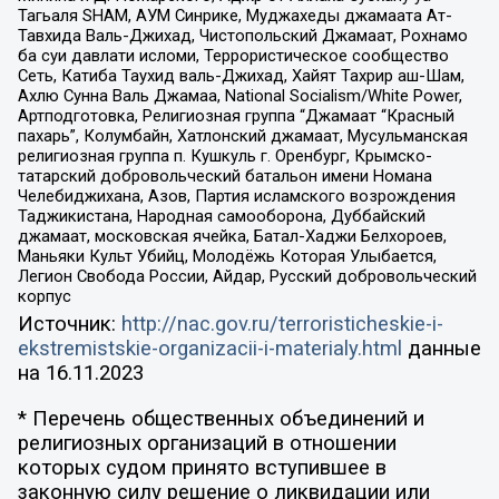
Тагьаля SHAM, АУМ Синрике, Муджахеды джамаата Ат-
Тавхида Валь-Джихад, Чистопольский Джамаат, Рохнамо
ба суи давлати исломи, Террористическое сообщество
Сеть, Катиба Таухид валь-Джихад, Хайят Тахрир аш-Шам,
Ахлю Сунна Валь Джамаа, National Socialism/White Power,
Артподготовка, Религиозная группа “Джамаат “Красный
пахарь”, Колумбайн, Хатлонский джамаат, Мусульманская
религиозная группа п. Кушкуль г. Оренбург, Крымско-
татарский добровольческий батальон имени Номана
Челебиджихана, Азов, Партия исламского возрождения
Таджикистана, Народная самооборона, Дуббайский
джамаат, московская ячейка, Батал-Хаджи Белхороев,
Маньяки Культ Убийц, Молодёжь Которая Улыбается,
Легион Свобода России, Айдар, Русский добровольческий
корпус
Источник:
http://nac.gov.ru/terroristicheskie-i-
ekstremistskie-organizacii-i-materialy.html
данные
на
16.11.2023
* Перечень общественных объединений и
религиозных организаций в отношении
которых судом принято вступившее в
законную силу решение о ликвидации или