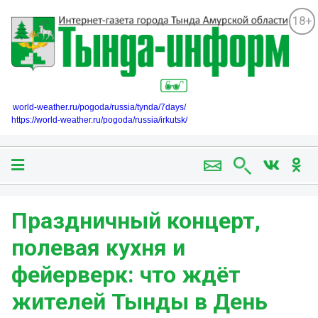
18+
world-weather.ru/pogoda/russia/tynda/7days/
https://world-weather.ru/pogoda/russia/irkutsk/
Праздничный концерт,
полевая кухня и
фейерверк: что ждёт
жителей Тынды в День