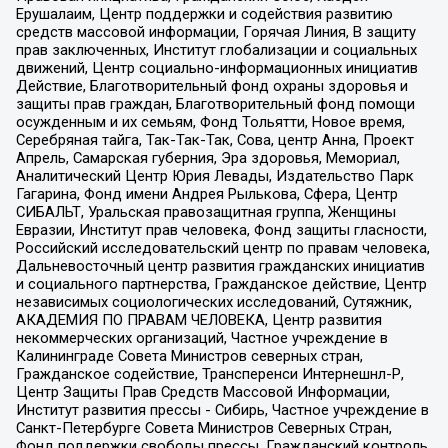
Ерушалаим, Центр поддержки и содействия развитию
средств массовой информации, Горячая Линия, В защиту
прав заключенных, Институт глобализации и социальных
движений, Центр социально-информационных инициатив
Действие, Благотворительный фонд охраны здоровья и
защиты прав граждан, Благотворительный фонд помощи
осужденным и их семьям, Фонд Тольятти, Новое время,
Серебряная тайга, Так-Так-Так, Сова, центр Анна, Проект
Апрель, Самарская губерния, Эра здоровья, Мемориал,
Аналитический Центр Юрия Левады, Издательство Парк
Гагарина, Фонд имени Андрея Рылькова, Сфера, Центр
СИБАЛЬТ, Уральская правозащитная группа, Женщины
Евразии, Институт прав человека, Фонд защиты гласности,
Российский исследовательский центр по правам человека,
Дальневосточный центр развития гражданских инициатив
и социального партнерства, Гражданское действие, Центр
независимых социологических исследований, Сутяжник,
АКАДЕМИЯ ПО ПРАВАМ ЧЕЛОВЕКА, Центр развития
некоммерческих организаций, Частное учреждение в
Калининграде Совета Министров северных стран,
Гражданское содействие, Трансперенси Интернешнл-Р,
Центр Защиты Прав Средств Массовой Информации,
Институт развития прессы - Сибирь, Частное учреждение в
Санкт-Петербурге Совета Министров Северных Стран,
Фонд поддержки свободы прессы, Гражданский контроль,