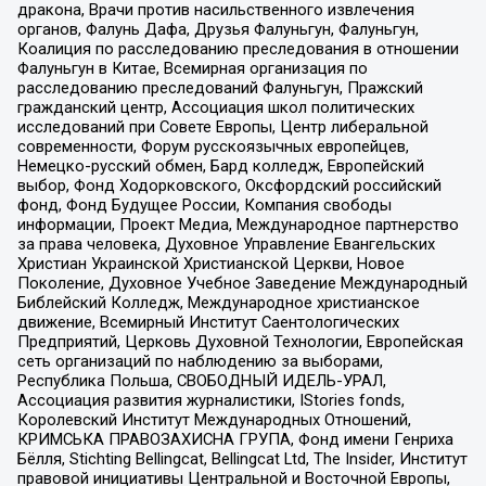
дракона, Врачи против насильственного извлечения
органов, Фалунь Дафа, Друзья Фалуньгун, Фалуньгун,
Коалиция по расследованию преследования в отношении
Фалуньгун в Китае, Всемирная организация по
расследованию преследований Фалуньгун, Пражский
гражданский центр, Ассоциация школ политических
исследований при Совете Европы, Центр либеральной
современности, Форум русскоязычных европейцев,
Немецко-русский обмен, Бард колледж, Европейский
выбор, Фонд Ходорковского, Оксфордский российский
фонд, Фонд Будущее России, Компания свободы
информации, Проект Медиа, Международное партнерство
за права человека, Духовное Управление Евангельских
Христиан Украинской Христианской Церкви, Новое
Поколение, Духовное Учебное Заведение Международный
Библейский Колледж, Международное христианское
движение, Всемирный Институт Саентологических
Предприятий, Церковь Духовной Технологии, Европейская
сеть организаций по наблюдению за выборами,
Республика Польша, СВОБОДНЫЙ ИДЕЛЬ-УРАЛ,
Ассоциация развития журналистики, IStories fonds,
Королевский Институт Международных Отношений,
КРИМСЬКА ПРАВОЗАХИСНА ГРУПА, Фонд имени Генриха
Бёлля, Stichting Bellingcat, Bellingcat Ltd, The Insider, Институт
правовой инициативы Центральной и Восточной Европы,