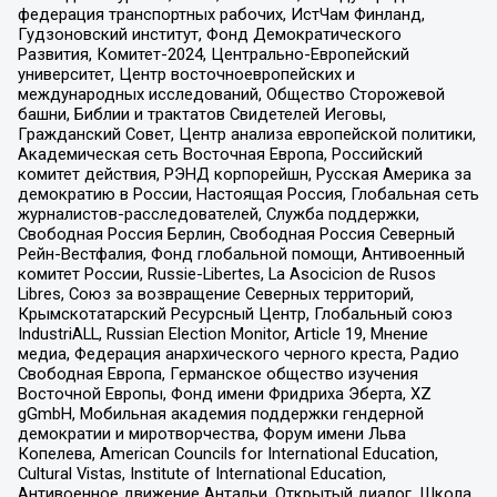
федерация транспортных рабочих, ИстЧам Финланд,
Гудзоновский институт, Фонд Демократического
Развития, Комитет-2024, Центрально-Европейский
университет, Центр восточноевропейских и
международных исследований, Общество Сторожевой
башни, Библии и трактатов Свидетелей Иеговы,
Гражданский Совет, Центр анализа европейской политики,
Академическая сеть Восточная Европа, Российский
комитет действия, РЭНД корпорейшн, Русская Америка за
демократию в России, Настоящая Россия, Глобальная сеть
журналистов-расследователей, Служба поддержки,
Свободная Россия Берлин, Свободная Россия Северный
Рейн-Вестфалия, Фонд глобальной помощи, Антивоенный
комитет России, Russie-Libertes, La Asocicion de Rusos
Libres, Союз за возвращение Северных территорий,
Крымскотатарский Ресурсный Центр, Глобальный союз
IndustriALL, Russian Election Monitor, Article 19, Мнение
медиа, Федерация анархического черного креста, Радио
Свободная Европа, Германское общество изучения
Восточной Европы, Фонд имени Фридриха Эберта, XZ
gGmbH, Мобильная академия поддержки гендерной
демократии и миротворчества, Форум имени Льва
Копелева, American Councils for International Education,
Cultural Vistas, Institute of International Education,
Антивоенное движение Антальи, Открытый диалог, Школа