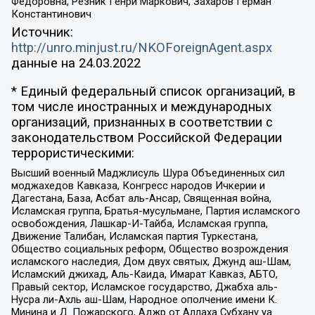
Федоровна, Резник Генри Маркович, Захаров Герман
Константинович
Источник:
http://unro.minjust.ru/NKOForeignAgent.aspx
данные на
24.03.2022
* Единый федеральный список организаций, в
том числе иностранных и международных
организаций, признанных в соответствии с
законодательством Российской Федерации
террористическими:
Высший военный Маджлисуль Шура Объединенных сил
моджахедов Кавказа, Конгресс народов Ичкерии и
Дагестана, База, Асбат аль-Ансар, Священная война,
Исламская группа, Братья-мусульмане, Партия исламского
освобождения, Лашкар-И-Тайба, Исламская группа,
Движение Талибан, Исламская партия Туркестана,
Общество социальных реформ, Общество возрождения
исламского наследия, Дом двух святых, Джунд аш-Шам,
Исламский джихад, Аль-Каида, Имарат Кавказ, АБТО,
Правый сектор, Исламское государство, Джабха аль-
Нусра ли-Ахль аш-Шам, Народное ополчение имени К.
Минина и Д. Пожарского, Аджр от Аллаха Субхану уа