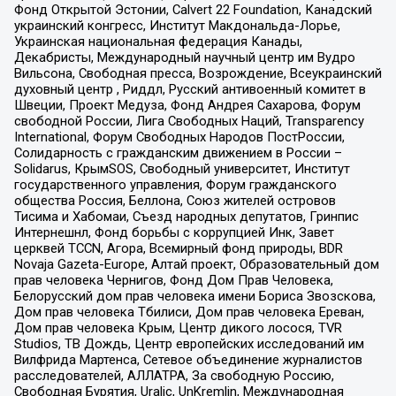
Фонд Открытой Эстонии, Calvert 22 Foundation, Канадский
украинский конгресс, Институт Макдональда-Лорье,
Украинская национальная федерация Канады,
Декабристы, Международный научный центр им Вудро
Вильсона, Свободная пресса, Возрождение, Всеукраинский
духовный центр , Риддл, Русский антивоенный комитет в
Швеции, Проект Медуза, Фонд Андрея Сахарова, Форум
свободной России, Лига Свободных Наций, Transparеncy
International, Форум Свободных Народов ПостРоссии,
Солидарность с гражданским движением в России –
Solidarus, КрымSOS, Свободный университет, Институт
государственного управления, Форум гражданского
общества Россия, Беллона, Союз жителей островов
Тисима и Хабомаи, Съезд народных депутатов, Гринпис
Интернешнл, Фонд борьбы с коррупцией Инк, Завет
церквей TCCN, Агора, Всемирный фонд природы, BDR
Novaja Gazeta-Europe, Алтай проект, Образовательный дом
прав человека Чернигов, Фонд Дом Прав Человека,
Белорусский дом прав человека имени Бориса Звозскова,
Дом прав человека Тбилиси, Дом прав человека Ереван,
Дом прав человека Крым, Центр дикого лосося, TVR
Studios, ТВ Дождь, Центр европейских исследований им
Вилфрида Мартенса, Сетевое объединение журналистов
расследователей, АЛЛАТРА, За свободную Россию,
Свободная Бурятия, Uralic, UnKremlin, Международная