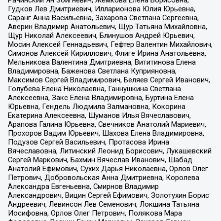
Рачинский Ян Збигневич, Жемкова Елена Борисовна,
Гудков Лев Дмитриевич, Илларионова Юлия Юрьевна,
Саранг Анна Васильевна, Захарова Светлана Сергеевна,
Аверин Владимир Анатольевич, Щур Татьяна Михайловна,
Щур Николай Алексеевич, Блинушов Андрей Юрьевич,
Мосин Алексей Геннадьевич, Гефтер Валентин Михайлович,
Симонов Алексей Кириллович, Флиге Ирина Анатольевна,
Мельникова Валентина Дмитриевна, Вититинова Елена
Владимировна, Баженова Светлана Куприяновна,
Максимов Сергей Владимирович, Беляев Сергей Иванович,
Голубева Елена Николаевна, Ганнушкина Светлана
Алексеевна, Закс Елена Владимировна, Буртина Елена
Юрьевна, Гендель Людмила Залмановна, Кокорина
Екатерина Алексеевна, Шуманов Илья Вячеславович,
Арапова Галина Юрьевна, Свечников Анатолий Мариевич,
Прохоров Вадим Юрьевич, Шахова Елена Владимировна,
Подузов Сергей Васильевич, Протасова Ирина
Вячеславовна, Литинский Леонид Борисович, Лукашевский
Сергей Маркович, Бахмин Вячеслав Иванович, Шабад
Анатолий Ефимович, Сухих Дарья Николаевна, Орлов Олег
Петрович, Добровольская Анна Дмитриевна, Королева
Александра Евгеньевна, Смирнов Владимир
Александрович, Вицин Сергей Ефимович, Золотухин Борис
Андреевич, Левинсон Лев Семенович, Локшина Татьяна
Иосифовна, Орлов Олег Петрович, Полякова Мара