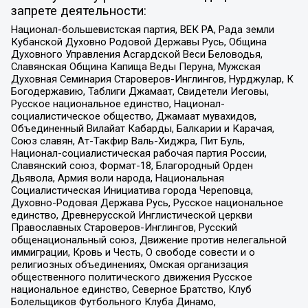
запрете деятельности:
Национал-большевистская партия, ВЕК РА, Рада земли
Кубанской Духовно Родовой Державы Русь, Община
Духовного Управления Асгардской Веси Беловодья,
Славянская Община Капища Веды Перуна, Мужская
Духовная Семинария Староверов-Инглингов, Нурджулар, К
Богодержавию, Таблиги Джамаат, Свидетели Иеговы,
Русское национальное единство, Национал-
социалистическое общество, Джамаат мувахидов,
Объединенный Вилайат Кабарды, Балкарии и Карачая,
Союз славян, Ат-Такфир Валь-Хиджра, Пит Буль,
Национал-социалистическая рабочая партия России,
Славянский союз, Формат-18, Благородный Орден
Дьявола, Армия воли народа, Национальная
Социалистическая Инициатива города Череповца,
Духовно-Родовая Держава Русь, Русское национальное
единство, Древнерусской Инглистической церкви
Православных Староверов-Инглингов, Русский
общенациональный союз, Движение против нелегальной
иммиграции, Кровь и Честь, О свободе совести и о
религиозных объединениях, Омская организация
общественного политического движения Русское
национальное единство, Северное Братство, Клуб
Болельщиков Футбольного Клуба Динамо,