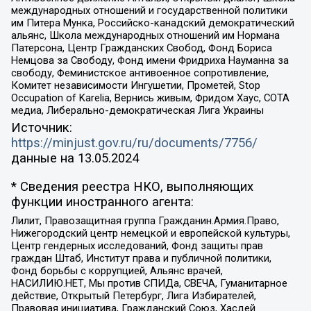
международных отношений и государственной политики
им Питера Мунка, Российско-канадский демократический
альянс, Школа международных отношений им Нормана
Патерсона, Центр Гражданских Свобод, Фонд Бориса
Немцова за Свободу, Фонд имени Фридриха Науманна за
свободу, Феминистское антивоенное сопротивление,
Комитет независимости Ингушетии, Прометей, Stop
Occupation of Karelia, Вернись живым, Фридом Хаус, СОТА
медиа, Либерально-демократическая Лига Украины
Источник:
https://minjust.gov.ru/ru/documents/7756/
данные на
13.05.2024
* Сведения реестра НКО, выполняющих
функции иностранного агента:
Лилит, Правозащитная группа Гражданин.Армия.Право,
Нижегородский центр немецкой и европейской культуры,
Центр гендерных исследований, Фонд защиты прав
граждан Штаб, Институт права и публичной политики,
Фонд борьбы с коррупцией, Альянс врачей,
НАСИЛИЮ.НЕТ, Мы против СПИДа, СВЕЧА, Гуманитарное
действие, Открытый Петербург, Лига Избирателей,
Правовая инициатива, Гражданский Союз, Хасдей