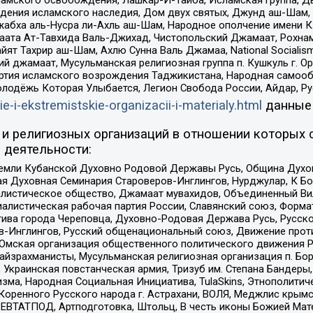
ения исламского наследия, Дом двух святых, Джунд аш-Шам, 
жабха аль-Нусра ли-Ахль аш-Шам, Народное ополчение имени К.
ата Ат-Тавхида Валь-Джихад, Чистопольский Джамаат, Рохнам
ят Тахрир аш-Шам, Ахлю Сунна Валь Джамаа, National Socialism
ий джамаат, Мусульманская религиозная группа п. Кушкуль г. 
ртия исламского возрождения Таджикистана, Народная самооб
олодёжь Которая Улыбается, Легион Свобода России, Айдар, Р
ie-i-ekstremistskie-organizacii-i-materialy.html
данные
и религиозных организаций в отношении которых 
 деятельности:
земли Кубанской Духовно Родовой Державы Русь, Община Духо
 Духовная Семинария Староверов-Инглингов, Нурджулар, К Бо
листическое общество, Джамаат мувахидов, Объединенный Вил
иалистическая рабочая партия России, Славянский союз, Форма
ива города Череповца, Духовно-Родовая Держава Русь, Русск
-Инглингов, Русский общенациональный союз, Движение против
 Омская организация общественного политического движения Р
йзрахманисты, Мусульманская религиозная организация п. Бо
краинская повстанческая армия, Тризуб им. Степана Бандеры, Бр
зма, Народная Социальная Инициатива, TulaSkins, Этнополитич
оренного Русского народа г. Астрахани, ВОЛЯ, Меджлис крымс
РЕВТАТПОД, Артподготовка, Штольц, В честь иконы Божией Мате