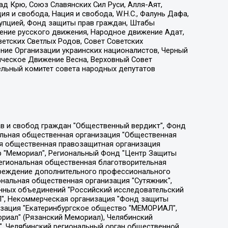
д Крю, Союз Славянских Сил Руси, Алля-Аят,
я и свобода, Нация и свобода, W.H.С., Фалунь Дафа,
рупцией, Фонд защиты прав граждан, Штабы
ение русского движения, Народное движение Адат,
етских Светлых Родов, Совет Советских
ение Организации украинских националистов, Черный
ическое Движение Весна, Верховный Совет
ельный комитет совета народных депутатов
ции социально-правовых программ "Лилит", Дальневосточное общественное движение "Маяк", Санкт-Петербургская ЛГБТ-инициативная группа "Выход", Инициативная группа ЛГБТ+ "Реверс", Алексеев Андрей Викторович, Бекбулатова Таисия Львовна, Беляев Иван Михайлович, Владыкина Елена Сергеевна, Гельман Марат Александрович, Никульшина Вероника Юрьевна, Толоконникова Надежда Андреевна, Шендерович Виктор Анатольевич, Общество с ограниченной ответственностью "Данное сообщение", Общество с ограниченной ответственностью Издательский дом "Новая глава", Айнбиндер Александра Александровна, Московский комьюнити-центр для ЛГБТ+инициатив, Благотворительный фонд развития филантропии, Deutsche Welle (Германия, Kurt-Schumacher-Strasse 3, 53113 Bonn), Борзунова Мария Михайловна, Воробьев Виктор Викторович, Голубева Анна Львовна, Константинова Алла Михайловна, Малкова Ирина Владимировна, Мурадов Мурад Абдулгалимович, Осетинская Елизавета Николаевна, Понасенков Евгений Николаевич, Ганапольский Матвей Юрьевич, Киселев Евгений Алексеевич, Борухович Ирина Григорьевна, Дремин Иван Тимофеевич, Дубровский Дмитрий Викторович, Красноярская региональная общественная организация поддержки и развития альтернативных образовательных технологий и межкультурных коммуникаций "ИНТЕРРА", Маяковская Екатерина Алексеевна, Фейгин Марк Захарович, Филимонов Андрей Викторович, Дзугкоева Регина Николаевна, Доброхотов Роман Александрович, Дудь Юрий Александрович, Елкин Сергей Владимирович, Кругликов Кирилл Игоревич, Сабунаева Мария Леонидовна, Семенов Алексей Владимирович, Шаинян Карен Багратович, Шульман Екатерина Михайловна, Асафьев Артур Валерьевич, Вахштайн Виктор Семенович, Венедиктов Алексей Алексеевич, Лушникова Екатерина Евгеньевна, Волков Леонид Михайлович, Невзоров Александр Глебович, Пархоменко Сергей Борисович, Сироткин Ярослав Николаевич, Кара-Мурза Владимир Владимирович, Баранова Наталья Владимировна, Гозман Леонид Яковлевич, Кагарлицкий Борис Юльевич, Климарев Михаил Валерьевич, Милов Владимир Станиславович, Автономная некоммерческая организация Краснодарский центр современного искусства "Типография", Моргенштерн Алишер Тагирович, Соболь Любовь Эдуардовна, Общество с ограниченной ответственностью "ЛИЗА НОРМ", Каспаров Гарри Кимович, Ходорковский Михаил Борисович, Общество с ограниченной ответственностью "Апрельские тезисы", Данилович Ирина Брониславовна, Кашин Олег Владимирович, Петров Николай Владимирович, Пивоваров Алексей Владимирович, Соколов Михаил Владимирович, Цветкова Юлия Владимировна, Чичваркин Евгений Александрович, Комитет против пыток/Команда против пыток, Общество с ограниченной ответственностью "Первый научный", Общество с ограниченной ответственностью "Вертолет и ко", Белоцерковская Вероника Борисовна, Кац Максим Евгеньевич, Лазарева Татьяна Юрьевна, Шаведдинов Руслан Табризович, Яшин Илья Валерьевич, Общество с ограниченной ответственностью "Иноагент ААВ", Алешковский Дмитрий Петрович, Альбац Евгения Марковна, Быков Дмитрий Львович, Галямина Юлия Евгеньевна, Лойко Сергей Леонидович, Мартынов Кирилл Константинович, Медведев Сергей Александрович, Крашенинников Федор Геннадиевич, Гордеева Катерина Вл