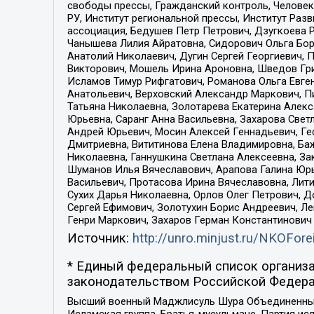
свободы прессы, Гражданский контроль, Человек
РУ, Институт региональной прессы, Институт Ра
ассоциация, Бедушев Петр Петрович, Дзугкоева 
Чанышева Лилия Айратовна, Сидорович Ольга Бори
Анатолий Николаевич, Дугин Сергей Георгиевич, 
Викторович, Мошель Ирина Ароновна, Шведов Гри
Исламов Тимур Рифгатович, Романова Ольга Евге
Анатольевич, Верховский Александр Маркович, П
Татьяна Николаевна, Золотарева Екатерина Алек
Юрьевна, Саранг Анна Васильевна, Захарова Свет
Андрей Юрьевич, Мосин Алексей Геннадьевич, Ге
Дмитриевна, Вититинова Елена Владимировна, Ба
Николаевна, Ганнушкина Светлана Алексеевна, За
Шуманов Илья Вячеславович, Арапова Галина Юрь
Васильевич, Протасова Ирина Вячеславовна, Лит
Сухих Дарья Николаевна, Орлов Олег Петрович, 
Сергей Ефимович, Золотухин Борис Андреевич, Л
Генри Маркович, Захаров Герман Константинович
Источник:
http://unro.minjust.ru/NKOFore
* Единый федеральный список организа
законодательством Российской Федера
Высший военный Маджлисуль Шура Объединенных с
Исламская группа, Братья-мусульмане, Партия ис