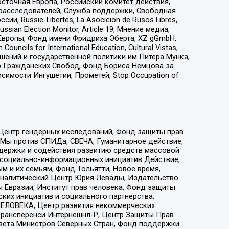
сточная Европа, Российский комитет действия,
-расследователей, Служба поддержки, Свободная
 Russie-Libertes, La Asocicion de Rusos Libres,
an Election Monitor, Article 19, Мнение медиа,
Европы, Фонд имени Фридриха Эберта, XZ gGmbH,
ls for International Education, Cultural Vistas,
ошений и государственной политики им Питера Мунка,
 Гражданских Свобод, Фонд Бориса Немцова за
имости Ингушетии, Прометей, Stop Occupation of
 Центр гендерных исследований, Фонд защиты прав
 Мы против СПИДа, СВЕЧА, Гуманитарное действие,
ддержки и содействия развитию средств массовой
р социально-информационных инициатив Действие,
 и их семьям, Фонд Тольятти, Новое время,
, Аналитический Центр Юрия Левады, Издательство
 Евразии, Институт прав человека, Фонд защиты
ких инициатив и социального партнерства,
ЕЛОВЕКА, Центр развития некоммерческих
 Трансперенси Интернешнл-Р, Центр Защиты Прав
овета Министров Северных Стран, Фонд поддержки