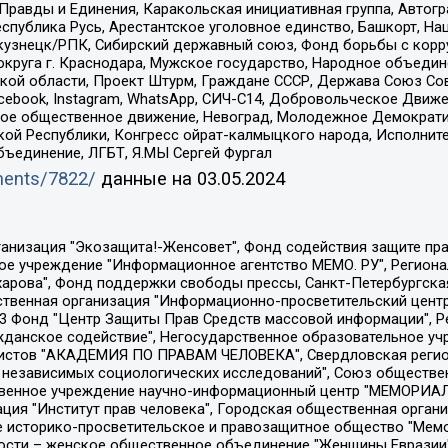
равды и Единения, Каракольская инициативная группа, Автогра
спублика Русь, Арестантское уголовное единство, Башкорт, Наци
окузнецк/РПК, Сибирский державный союз, Фонд борьбы с кор
округа г. Краснодара, Мужское государство, Народное объедин
ой области, Проект Штурм, Граждане СССР, Держава Союз Сов
Facebook, Instagram, WhatsApp, СИЧ-С14, Добровольческое Движ
ское общественное движение, Невоград, Молодежное Демократ
ой Республики, Конгресс ойрат-калмыцкого народа, Исполнит
бъединение, ЛГБТ, Я.МЫ Сергей Фургал
uments/7822/
данные на
03.05.2024
Общество с ограниченной ответственностью "Радио Свободная Европа/Радио Свобода", Чешское информационное агентство "MEDIUM-ORIENT", Красноярская региональная общественная организация "Мы против СПИДа", Камалягин Денис Николаевич, Маркелов Сергей Евгеньевич, Пономарев Лев Александрович, Савицкая Людмила Алексеевна, Автономная некоммерческая организация "Центр по работе с проблемой насилия "НАСИЛИЮ.НЕТ", Межрегиональный профессиональный союз работников здравоохранения "Альянс врачей", Юридическое лицо, зарегистрированное в Латвийской Республике, SIA "Medusa Project" (регистрационный номер 40103797863, дата регистрации 10.06.2014), Некоммерческая организация "Фонд по борьбе с коррупцией", Автономная некоммерческая организация "Институт права и публичной политики", Баданин Роман Сергеевич, Гликин Максим Александрович, Железнова Мария Михайловна, Лукьянова Юлия Сергеевна, Маетная Елизавета Витальевна, Маняхин Петр Борисович, Чуракова Ольга Владимировна, Ярош Юлия Петровна, Юридическое лицо "The Insider SIA", зарегистрированное в Риге, Латвийская Республика (дата регистрации 26.06.2015), являющееся администратором доменного имени интернет-издания "The Insider SIA", https://theins.ru, Постернак Алексей Евгеньевич, Рубин Михаил Аркадьевич, Анин Роман Александрович, Юридическое лицо Istories fonds, зарегистрированное в Латвийской Республике (регистрационный номер 50008295751, дата регистрации 24.02.2020), Великовский Дмитрий Александрович, Долинина Ирина Николаевна, Мароховская Алеся Алексеевна, Шлейнов Роман Юрьевич, Шмагун Олеся Валентиновна, Общество с ограниченной ответственностью "Альтаир 2021", Общество с ограниченной ответственностью "Вега 2021", Общество с ограниченной ответственностью "Главный редактор 2021", Общество с ограниченной ответственностью "Ромашки монолит", Важенков Артем Валерьевич, Ивановская областная общественная организация "Центр гендерных исследований", Гурман Юрий Альбертович, Медиапроект "ОВД-Инфо", Егоров Владимир Владимирович, Жилинский Владимир Александрович, Общество с ограниченной ответственностью "ЗП", Иванова София Юрьевна, Карезина Инна Павловна, Кильтау Екатерина Викторовна, Петров Алексей Викторович, Пискунов Сергей Евгеньевич, Смирнов Сергей Сергеевич, Тихонов Михаил Сергеевич, Общество с ограниченной ответственностью "ЖУРНАЛИСТ-ИНОСТРАННЫЙ АГЕНТ", Арапова Галина Юрьевна, Вольтская Татьяна Анатольевна, Американская компания "Mason G.E.S. Anonymous Foundation" (США), являющаяся владельцем интернет-издания https://mnews.world/, Компания "Stichting Bellingcat", зарегистрированная в Нидерландах (дата регистрации 11.07.2018), Захаров Андрей Вячеславович, Клепиковская Екатерина Дмитриевна, Общество с ограниченной ответственностью "МЕМО", Перл Роман Александрович, Симонов Евгений Алексеевич, Соловьева Елена Анатольевна, Сотников Даниил Владимирович, Сурначева Елизавета Дмитриевна, Автономная некоммерческая организация по защите прав человека и информированию населения "Якутия – Наше Мнение", Общество с ограниченной ответственностью "Москоу диджитал медиа", с 26.01.2023 Общество с ограниченной ответственностью "Чайка Белые сады", Ветошкина Валерия Валерьевна, Заговора Максим Александрович, Межрегиональное общественное движение "Российская ЛГБТ - сеть", Оленичев Максим Владимирович, Павлов Иван Юрьевич, Скворцова Елена Сергеевна, Общество с ограниченной ответственностью "Как бы инагент", Кочетков Игорь Викторович, Общество с ограниченной ответственностью "Честные выборы", Еланчик Олег Александрович, Общество с ограниченной ответственностью "Нобелевский призыв", Гималова Регина Эмилевна, Григорьев Андрей Валерьевич, Григорьева Алина Александровна, Ассоциация по содействию защите прав призывников, альтернативнослужащих и военнослужащих "Правозащитная группа "Гражданин.Армия.Право", Хисамова Регина Фаритовна, Автономная некоммерческая организация по реализа