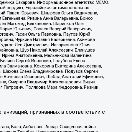
адемика Сахарова, Информационное агентство МЕМО.
ый вердикт, Евразийская антимонопольная
кий Павел Юрьевич, Шнырова Ольга Вадимовна,
 Евгеньевна, Ривина Анна Валерьевна, Бойко
хоев Магомед Бекханович, Шарипков Олег
Борис Юльевич, Созаев Валерий Валерьевич,
тович, Гасан Ольга Павловна, Паутов Юрий
ровна, Чуркина Наталья Валерьевна, Акимова
 Гудков Лев Дмитриевич, Илларионова Юлия
ихайловна, Щур Николай Алексеевич, Блинушов
е Ирина Анатольевна, Мельникова Валентина
Беляев Сергей Иванович, Голубева Елена
ила Залмановна, Кокорина Екатерина Алексеевна,
, Шахова Елена Владимировна, Подузов Сергей
ин Вячеслав Иванович, Шабад Анатолий Ефимович,
вна, Смирнов Владимир Александрович, Вицин
ег Петрович, Полякова Мара Федоровна, Резник
ганизаций, признанных в соответствии с
на, База, Асбат аль-Ансар, Священная война,
ижение Талибан, Исламская партия Туркестана,