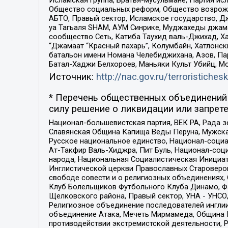
Общество социальных реформ, Общество возрожд
АБТО, Правый сектор, Исламское государство, Д
уа Тагьаля SHAM, АУМ Синрике, Муджахеды джама
сообщество Сеть, Катиба Таухид валь-Джихад, Хай
“Джамаат “Красный пахарь”, Колумбайн, Хатлонск
батальон имени Номана Челебиджихана, Азов, Па
Батал-Хаджи Белхороев, Маньяки Культ Убийц, М
Источник:
http://nac.gov.ru/terroristichesk
* Перечень общественных объединений 
силу решение о ликвидации или запрете
Национал-большевистская партия, ВЕК РА, Рада 
Славянская Община Капища Веды Перуна, Мужская
Русское национальное единство, Национал-социа
Ат-Такфир Валь-Хиджра, Пит Буль, Национал-соц
народа, Национальная Социалистическая Инициат
Инглистической церкви Православных Староверов
свободе совести и о религиозных объединениях,
Клуб Болельщиков Футбольного Клуба Динамо, Фа
Щелковского района, Правый сектор, УНА - УНСО, У
Религиозное объединение последователей инглии
объединение Атака, Мечеть Мирмамеда, Община К
противодействии экстремистской деятельности, 