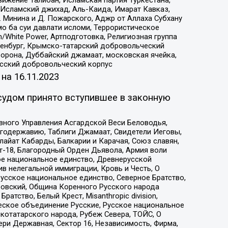
Исламский джихад, Аль-Каида, Имарат Кавказ,
 Минина и Д. Пожарского, Аджр от Аллаха Субхану
о ба суи давлати исломи, Террористическое
/White Power, Артподготовка, Религиозная группа
Оренбург, Крымско-татарский добровольческий
орона, Дуббайский джамаат, московская ячейка,
усский добровольческий корпус
 на
16.11.2023
судом принято вступившее в законную
вного Управления Асгардской Веси Беловодья,
годержавию, Таблиги Джамаат, Свидетели Иеговы,
айат Кабарды, Балкарии и Карачая, Союз славян,
т-18, Благородный Орден Дьявола, Армия воли
ое национальное единство, Древнерусской
 нелегальной иммиграции, Кровь и Честь, О
усское национальное единство, Северное Братство,
ровский, Община Коренного Русского народа
атство, Белый Крест, Misanthropic division,
еское объединение Русские, Русское национальное
котатарского народа, Рубеж Севера, ТОЙС, О
ри Державная, Сектор 16, Независимость, Фирма,