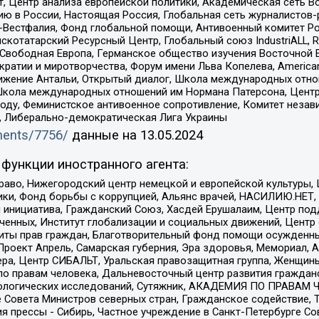
, Центр анализа европейской политики, Академическая сеть Во
ю в России, Настоящая Россия, Глобальная сеть журналистов
естфалия, Фонд глобальной помощи, Антивоенный комитет России,
татарский Ресурсный Центр, Глобальный союз IndustriALL, Russi
 Свободная Европа, Германское общество изучения Восточной 
и и миротворчества, Форум имени Льва Копелева, American Counci
ое движение Антальи, Открытый диалог, Школа международных отн
Школа международных отношений им Нормана Патерсона, Центр
ду, Феминистское антивоенное сопротивление, Комитет независ
а, Либерально-демократическая Лига Украины
uments/7756/
данные на
13.05.2024
функции иностранного агента:
раво, Нижегородский центр немецкой и европейской культуры,
тики, Фонд борьбы с коррупцией, Альянс врачей, НАСИЛИЮ.НЕТ,
я инициатива, Гражданский Союз, Хасдей Ерушалаим, Центр по
юченных, Институт глобализации и социальных движений, Цент
ты прав граждан, Благотворительный фонд помощи осужденным
а, Проект Апрель, Самарская губерния, Эра здоровья, Мемориал
ера, Центр СИБАЛЬТ, Уральская правозащитная группа, Женщины
по правам человека, Дальневосточный центр развития гражданс
ологических исследований, Сутяжник, АКАДЕМИЯ ПО ПРАВАМ Ч
е Совета Министров северных стран, Гражданское содействие,
я прессы - Сибирь, Частное учреждение в Санкт-Петербурге С