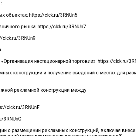
:
 объектах: https://clck.ru/3RNUn5
ичного рынка: https://clck.ru/3RNUn7
/clck.ru/3RNUn9
A
Организация нестационарной торговли»: https://clck.ru/3
мных конструкций и получение сведений о местах для ра
ужной рекламной конструкции между
://clck.ru/3RNUnF
ru/3RNUnG
ции о размещении рекламных конструкций, включая внесе