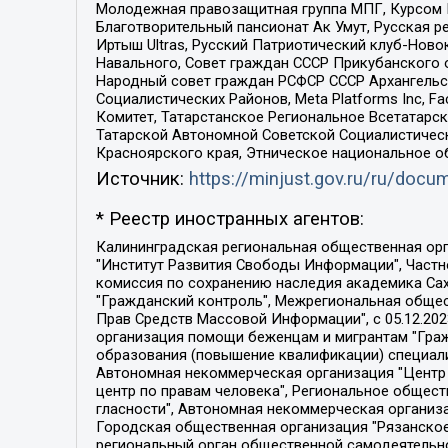
Молодежная правозащитная группа МПГ, Курсом П
Благотворительный пансионат Ак Умут, Русская ре
Иртыш Ultras, Русский Патриотический клуб-Нов
Навального, Совет граждан СССР Прикубанского 
Народный совет граждан РСФСР СССР Архангельск
Социалистических Районов, Meta Platforms Inc, 
Комитет, Татарстанское Региональное Всетатар
Татарской Автономной Советской Социалистическ
Красноярского края, Этническое национальное о
Источник:
https://minjust.gov.ru/ru/doc
* Реестр иностранных агентов:
Калининградская региональная общественная организация "Экозащита!-Женсовет", Фонд содействия защите прав и свобод граждан "Общественный вердикт", Фонд "Институт Развития Свободы Информации", Частное учреждение "Информационное агентство МЕМО. РУ", Региональная общественная организация "Общественная комиссия по сохранению наследия академика Сахарова", Фонд поддержки свободы прессы, Санкт-Петербургская общественная правозащитная организация "Гражданский контроль", Межрегиональная общественная организация "Информационно-просветительский центр "Мемориал", Региональный Фонд "Центр Защиты Прав Средств Массовой Информации", с 05.12.2023 Фонд "Центр Защиты Прав Средств массовой информации", Региональная общественная благотворительная организация помощи беженцам и мигрантам "Гражданское содействие", Негосударственное образовательное учреждение дополнительного профессионального образования (повышение квалификации) специалистов "АКАДЕМИЯ ПО ПРАВАМ ЧЕЛОВЕКА", Свердловская региональная общественная организация "Сутяжник", Автономная некоммерческая организация "Центр независимых социологических исследований", Союз общественных объединений "Российский исследовательский центр по правам человека", Региональное общественное учреждение научно-информационный центр "МЕМОРИАЛ", Некоммерческая организация "Фонд защиты гласности", Автономная некоммерческая организация "Институт прав человека", Городская общественная организация "Екатеринбургское общество "МЕМОРИАЛ", Городская общественная организация "Рязанское историко-просветительское и правозащитное общество "Мемориал" (Рязанский Мемориал), Челябинский региональный орган общественной самодеятельности – женское общественное объединение "Женщины Евразии", Челябинский региональный орган общественной самодеятельности "Уральская правозащитная группа", Фонд содействия защите здоровья и социальной справедливости имени Андрея Рылькова, Автономная Некоммерческая Организация "Аналитический Центр Юрия Левады", Автономная некоммерческая организация социальной поддержки населения "Проект Апрель", Региональная общественная организация помощи женщинам и детям, находящимся в кризисной ситуации "Информационно-методический центр "Анна", Фонд содействия развитию массовых коммуникаций и правовому просвещению "Так-так-Так", Фонд содействия устойчивому развитию "Серебряная тайга", Свердловский региональный общественный фонд социальных проектов "Новое время", "Idel.Реалии", Кавказ.Реалии, Крым.Реалии, Телеканал Настоящее Время, Татаро-башкирская служба Радио Свобода (Azatliq Radiosi), Радио Свободная Европа/Радио Свобода (PCE/PC), "Сибирь.Реалии", "Фактограф", Благотворительный фонд помощи осужденным и их семьям, Автономная некоммерческая организация "Институт глобализации и социальных движений", Фонд "В защиту прав заключенных", Частное учреждение "Центр поддержки и содействия развитию средств массовой информации", Пензенский региональный общественный благотворительный фонд "Гражданский союз", "Север.Реалии", Некоммерческая организация Фонд "Правовая инициатива", 