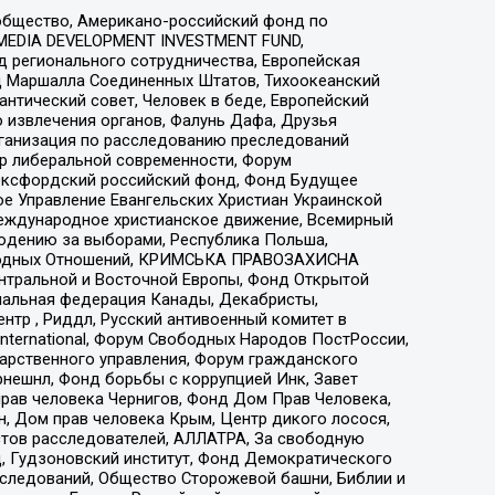
общество, Американо-российский фонд по
 MEDIA DEVELOPMENT INVESTMENT FUND,
 регионального сотрудничества, Европейская
 Маршалла Соединенных Штатов, Тихоокеанский
нтический совет, Человек в беде, Европейский
 извлечения органов, Фалунь Дафа, Друзья
рганизация по расследованию преследований
тр либеральной современности, Форум
 Оксфордский российский фонд, Фонд Будущее
е Управление Евангельских Христиан Украинской
еждународное христианское движение, Всемирный
людению за выборами, Республика Польша,
народных Отношений, КРИМСЬКА ПРАВОЗАХИСНА
ы Центральной и Восточной Европы, Фонд Открытой
иональная федерация Канады, Декабристы,
тр , Риддл, Русский антивоенный комитет в
nternational, Форум Свободных Народов ПостРоссии,
дарственного управления, Форум гражданского
рнешнл, Фонд борьбы с коррупцией Инк, Завет
прав человека Чернигов, Фонд Дом Прав Человека,
н, Дом прав человека Крым, Центр дикого лосося,
стов расследователей, АЛЛАТРА, За свободную
д, Гудзоновский институт, Фонд Демократического
сследований, Общество Сторожевой башни, Библии и