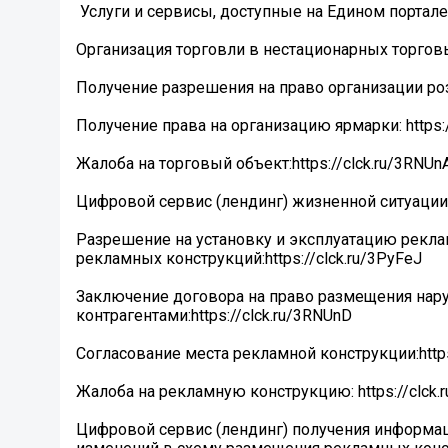
️ Услуги и сервисы, доступные на Едином портале 
Организация торговли в нестационарных торговых
Получение разрешения на право организации розн
Получение права на организацию ярмарки: https:/
Жалоба на торговый объект:https://clck.ru/3RNUn
Цифровой сервис (лендинг) жизненной ситуации «
Разрешение на установку и эксплуатацию рекла
рекламных конструкций:https://clck.ru/3PyFeJ
Заключение договора на право размещения нар
контрагентами:https://clck.ru/3RNUnD
Согласование места рекламной конструкции:https
Жалоба на рекламную конструкцию: https://clck.
Цифровой сервис (лендинг) получения информа