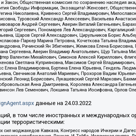
 и Закон, Общественная комиссия по сохранению наследия ак
звития Свободы Информации, Экозащита!-Женсовет, Общественн
Регина Николаевна, Кривенко Сергей Владимирович, Милославс
совна, Туровский Александр Алексеевич, Васильева Анастасия
Пивоваров Андрей Сергеевич, Аверин Виталий Евгеньевич, Бара
горий Сергеевич, Пономарев Лев Александрович, Каргалицкий 
ньевна, Щаров Сергей Алексадрович, Цирульников Борис Альбер
ислакова-Паркер Марина Петровна, Кочеткова Татьяна Владими
сандровна, Рачинский Ян Збигневич, Жемкова Елена Борисовна,
лана Сергеевна, Аверин Владимир Анатольевич, Щур Татьяна М
фтер Валентин Михайлович, Симонов Алексей Кириллович, Флиг
женова Светлана Куприяновна, Максимов Сергей Владимирович, 
кс Елена Владимировна, Буртина Елена Юрьевна, Гендель Людм
евна, Свечников Анатолий Мариевич, Прохоров Вадим Юрьевич
инский Леонид Борисович, Лукашевский Сергей Маркович, Бахм
Добровольская Анна Дмитриевна, Королева Александра Евгенье
евинсон Лев Семенович, Локшина Татьяна Иосифовна, Орлов Ол
ignAgent.aspx
данные на
24.03.2022
ций, в том числе иностранных и международных ор
ции террористическими:
ил моджахедов Кавказа, Конгресс народов Ичкерии и Дагеста
ламского освобождения, Лашкар-И-Тайба, Исламская группа, Дв