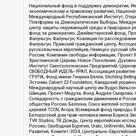
Национальный фонд в поддержку демократии, Ин
экономическому и правовому развитию, Национ
Международный Республиканский Институт, Откры
Платформа за Демократические Выборы, Междуна
центр защиты окружающей среды и природных ресу
фонд за демократию, Джеймстаунский фонд, Прож
Фалуньгун, Фалуньгун, Коалиция по расследован
Фалуньгун, Пражский гражданский центр, Ассоци
русскоязычных европейцев, Немецко-русский об
России, Компания свободы информации, Проект М
Христианской Церкви, Новое Поколение, Духовн
Институт Саентологических Предприятий, Церков
СВОБОДНЫЙ ИДЕЛЬ-УРАЛ, Ассоциация развития ж
ГРУПА, Фонд имени Генриха Бёлля, Stichting Bellin
Эстонии, Calvert 22 Foundation, Канадский укра
Международный научный центр им Вудро Вильсона
Швеции, Проект Медуза, Фонд Андрея Сахарова, Ф
Солидарность с гражданским движением в России 
общества Россия, Беллона, Союз жителей острово
церквей TCCN, Агора, Всемирный фонд природы, B
Белорусский дом прав человека имени Бориса Зво
TVR Studios, ТВ Дождь, Центр европейских иссл
Россию, Свободная Бурятия, Uralic, UnKremlin, 
Развития, Комитет-2024, Центрально-Европейски