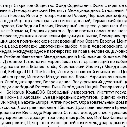
ститут Открытое Общество Фонд Содействия, Фонд Открытое 
альный Демократический Институт Международных Отношений,
тая Россия, Институт современной России, Черноморский фонд
родный центр электоральных исследований, Германский фонд
рсов, Свободная Россия, Всемирный конгресс украинцев, Атла
ект Хармони, Родники дракона, Врачи против насильственного
ию преследования в отношении Фалуньгун в Китае, Всемирная о
ация школ политических исследований при Совете Европы, Цен
мен, Бард колледж, Европейский выбор, Фонд Ходорковского,
едиа, Международное партнерство за права человека, Духовно
ое Учебное Заведение Международный Библейский Колледж, М
ь Духовной Технологии, Европейская сеть организаций по наб
урналистики, IStories fonds, Королевский Институт Между
gcat, Bellingcat Ltd, The Insider, Институт правовой инициатив
инский конгресс, Институт Макдональда-Лорье, Украинская нац
, Свободная пресса, Возрождение, Всеукраинский духовный цен
орум свободной России, Лига Свободных Наций, Transparеncy I
– Solidarus, КрымSOS, Свободный университет, Институт госу
в Тисима и Хабомаи, Съезд народных депутатов, Гринпис Инте
DR Novaja Gazeta-Europe, Алтай проект, Образовательный дом 
зскова, Дом прав человека Тбилиси, Дом прав человека Ерева
едований им Вилфрида Мартенса, Сетевое объединение журнали
Международная федерация транспортных рабочих, ИстЧам Финлан
й университет, Центр восточноевропейских и международных и