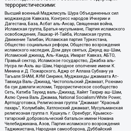
террористическими:
Высший военный Маджлисуль Шура Объединенных сил
моджахедов Кавказа, Конгресс народов Ичкерии и
Дагестана, База, Асбат аль-Ансар, Священная война,
Исламская группа, Братья-мусульмане, Партия исламского
освобождения, Лашкар-И-Тайба, Исламская группа,
Движение Талибан, Исламская партия Туркестана,
Общество социальных реформ, Общество возрождения
исламского наследия, Дом двух святых, Джунд аш-Шам,
Исламский джихад, Аль-Каида, Имарат Кавказ, АБТО,
Правый сектор, Исламское государство, Джабха аль-
Нусра ли-Ахль аш-Шам, Народное ополчение имени К.
Минина и Д. Пожарского, Аджр от Аллаха Субхану уа
Тагьаля SHAM, АУМ Синрике, Муджахеды джамаата Ат-
Тавхида Валь-Джихад, Чистопольский Джамаат, Рохнамо
ба суи давлати исломи, Террористическое сообщество
Сеть, Катиба Таухид валь-Джихад, Хайят Тахрир аш-Шам,
Ахлю Сунна Валь Джамаа, National Socialism/White Power,
Артподготовка, Религиозная группа “Джамаат “Красный
пахарь”, Колумбайн, Хатлонский джамаат, Мусульманская
религиозная группа п. Кушкуль г. Оренбург, Крымско-
татарский добровольческий батальон имени Номана
Челебиджихана, Азов, Партия исламского возрождения
Таджикистана, Народная самооборона, Дуббайский