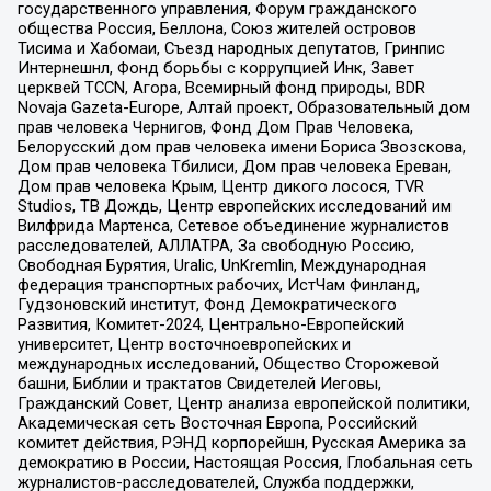
государственного управления, Форум гражданского
общества Россия, Беллона, Союз жителей островов
Тисима и Хабомаи, Съезд народных депутатов, Гринпис
Интернешнл, Фонд борьбы с коррупцией Инк, Завет
церквей TCCN, Агора, Всемирный фонд природы, BDR
Novaja Gazeta-Europe, Алтай проект, Образовательный дом
прав человека Чернигов, Фонд Дом Прав Человека,
Белорусский дом прав человека имени Бориса Звозскова,
Дом прав человека Тбилиси, Дом прав человека Ереван,
Дом прав человека Крым, Центр дикого лосося, TVR
Studios, ТВ Дождь, Центр европейских исследований им
Вилфрида Мартенса, Сетевое объединение журналистов
расследователей, АЛЛАТРА, За свободную Россию,
Свободная Бурятия, Uralic, UnKremlin, Международная
федерация транспортных рабочих, ИстЧам Финланд,
Гудзоновский институт, Фонд Демократического
Развития, Комитет-2024, Центрально-Европейский
университет, Центр восточноевропейских и
международных исследований, Общество Сторожевой
башни, Библии и трактатов Свидетелей Иеговы,
Гражданский Совет, Центр анализа европейской политики,
Академическая сеть Восточная Европа, Российский
комитет действия, РЭНД корпорейшн, Русская Америка за
демократию в России, Настоящая Россия, Глобальная сеть
журналистов-расследователей, Служба поддержки,