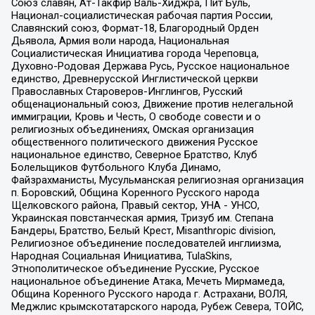
Союз славян, Ат-Такфир Валь-Хиджра, Пит Буль,
Национал-социалистическая рабочая партия России,
Славянский союз, Формат-18, Благородный Орден
Дьявола, Армия воли народа, Национальная
Социалистическая Инициатива города Череповца,
Духовно-Родовая Держава Русь, Русское национальное
единство, Древнерусской Инглистической церкви
Православных Староверов-Инглингов, Русский
общенациональный союз, Движение против нелегальной
иммиграции, Кровь и Честь, О свободе совести и о
религиозных объединениях, Омская организация
общественного политического движения Русское
национальное единство, Северное Братство, Клуб
Болельщиков Футбольного Клуба Динамо,
Файзрахманисты, Мусульманская религиозная организация
п. Боровский, Община Коренного Русского народа
Щелковского района, Правый сектор, УНА - УНСО,
Украинская повстанческая армия, Тризуб им. Степана
Бандеры, Братство, Белый Крест, Misanthropic division,
Религиозное объединение последователей инглиизма,
Народная Социальная Инициатива, TulaSkins,
Этнополитическое объединение Русские, Русское
национальное объединение Атака, Мечеть Мирмамеда,
Община Коренного Русского народа г. Астрахани, ВОЛЯ,
Меджлис крымскотатарского народа, Рубеж Севера, ТОЙС,