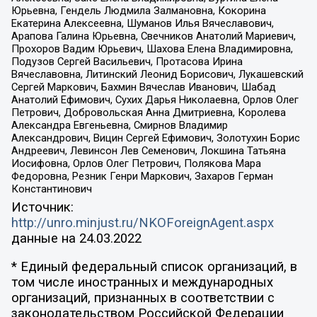
Юрьевна, Гендель Людмила Залмановна, Кокорина
Екатерина Алексеевна, Шуманов Илья Вячеславович,
Арапова Галина Юрьевна, Свечников Анатолий Мариевич,
Прохоров Вадим Юрьевич, Шахова Елена Владимировна,
Подузов Сергей Васильевич, Протасова Ирина
Вячеславовна, Литинский Леонид Борисович, Лукашевский
Сергей Маркович, Бахмин Вячеслав Иванович, Шабад
Анатолий Ефимович, Сухих Дарья Николаевна, Орлов Олег
Петрович, Добровольская Анна Дмитриевна, Королева
Александра Евгеньевна, Смирнов Владимир
Александрович, Вицин Сергей Ефимович, Золотухин Борис
Андреевич, Левинсон Лев Семенович, Локшина Татьяна
Иосифовна, Орлов Олег Петрович, Полякова Мара
Федоровна, Резник Генри Маркович, Захаров Герман
Константинович
Источник:
http://unro.minjust.ru/NKOForeignAgent.aspx
данные на
24.03.2022
* Единый федеральный список организаций, в
том числе иностранных и международных
организаций, признанных в соответствии с
законодательством Российской Федерации