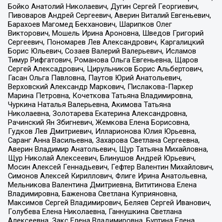
Бойко Анатолий Николаевич, Дугин Сергей Георгиевич,
Пивоваров Андрей Сергеевич, Аверин Виталий Евгеньевич,
Барахоев Магомед Бекханович, Шарипков Олег
Викторович, Мошель Ирина Ароновна, Шведов Григорий
Сергеевич, Пономарев Лев Александрович, Каргалицкий
Борис Юльевич, Созаев Валерий Валерьевич, Исламов
Тимур Рифгатович, Романова Ольга Евгеньевна, Щаров
Сергей Алексадрович, Цирульников Борис Альбертович,
Гасан Ольга Павловна, Паутов Юрий Анатольевич,
Верховский Александр Маркович, Пислакова-Паркер
Марина Петровна, Кочеткова Татьяна Владимировна,
Чуркина Наталья Валерьевна, Акимова Татьяна
Николаевна, Золотарева Екатерина Александровна,
Рачинский Ян Збигневич, Жемкова Елена Борисовна,
Гудков Лев Дмитриевич, Илларионова Юлия Юрьевна,
Саранг Анна Васильевна, Захарова Светлана Сергеевна,
Аверин Владимир Анатольевич, Щур Татьяна Михайловна,
Щур Николай Алексеевич, Блинушов Андрей Юрьевич,
Мосин Алексей Геннадьевич, Гефтер Валентин Михайлович,
Симонов Алексей Кириллович, Флиге Ирина Анатольевна,
Мельникова Валентина Дмитриевна, Вититинова Елена
Владимировна, Баженова Светлана Куприяновна,
Максимов Сергей Владимирович, Беляев Сергей Иванович,
Голубева Елена Николаевна, Ганнушкина Светлана
Алексеевна, Закс Елена Владимировна, Буртина Елена