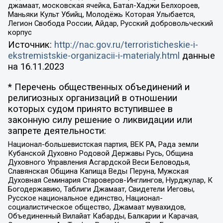
джамаат, московская ячейка, Батал-Хаджи Белхороев,
Маньяки Культ Убийц, Молодёжь Которая Улыбается,
Легион Свобода России, Айдар, Русский добровольческий
корпус
Источник:
http://nac.gov.ru/terroristicheskie-i-
ekstremistskie-organizacii-i-materialy.html
данные
на
16.11.2023
* Перечень общественных объединений и
религиозных организаций в отношении
которых судом принято вступившее в
законную силу решение о ликвидации или
запрете деятельности:
Национал-большевистская партия, ВЕК РА, Рада земли
Кубанской Духовно Родовой Державы Русь, Община
Духовного Управления Асгардской Веси Беловодья,
Славянская Община Капища Веды Перуна, Мужская
Духовная Семинария Староверов-Инглингов, Нурджулар, К
Богодержавию, Таблиги Джамаат, Свидетели Иеговы,
Русское национальное единство, Национал-
социалистическое общество, Джамаат мувахидов,
Объединенный Вилайат Кабарды, Балкарии и Карачая,