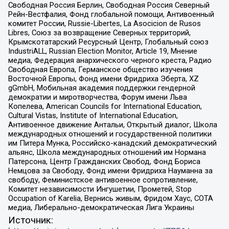
Свободная Россия Берлин, Свободная Россия Северный
Рейн-Вестфалия, Фонд глобальной помощи, Антивоенный
комитет России, Russie-Libertes, La Asocicion de Rusos
Libres, Союз за возвращение Северных территорий,
Крымскотатарский Ресурсный Центр, Глобальный союз
IndustriALL, Russian Election Monitor, Article 19, Мнение
медиа, Федерация анархического черного креста, Радио
Свободная Европа, Германское общество изучения
Восточной Европы, Фонд имени Фридриха Эберта, XZ
gGmbH, Мобильная академия поддержки гендерной
демократии и миротворчества, Форум имени Льва
Копелева, American Councils for International Education,
Cultural Vistas, Institute of International Education,
Антивоенное движение Антальи, Открытый диалог, Школа
международных отношений и государственной политики
им Питера Мунка, Российско-канадский демократический
альянс, Школа международных отношений им Нормана
Патерсона, Центр Гражданских Свобод, Фонд Бориса
Немцова за Свободу, Фонд имени Фридриха Науманна за
свободу, Феминистское антивоенное сопротивление,
Комитет независимости Ингушетии, Прометей, Stop
Occupation of Karelia, Вернись живым, Фридом Хаус, СОТА
медиа, Либерально-демократическая Лига Украины
Источник: