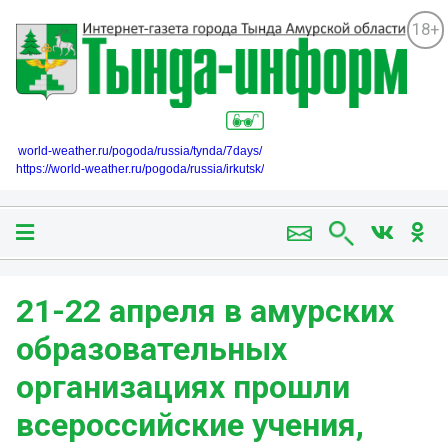
18+
world-weather.ru/pogoda/russia/tynda/7days/
https://world-weather.ru/pogoda/russia/irkutsk/
21-22 апреля в амурских
образовательных
организациях прошли
всероссийские учения,