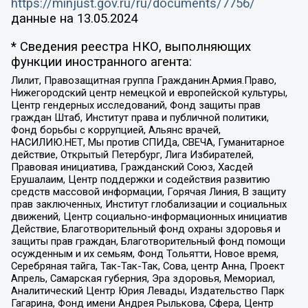
https://minjust.gov.ru/ru/documents/7756/
данные на
13.05.2024
* Сведения реестра НКО, выполняющих
функции иностранного агента:
Лилит, Правозащитная группа Гражданин.Армия.Право,
Нижегородский центр немецкой и европейской культуры,
Центр гендерных исследований, Фонд защиты прав
граждан Штаб, Институт права и публичной политики,
Фонд борьбы с коррупцией, Альянс врачей,
НАСИЛИЮ.НЕТ, Мы против СПИДа, СВЕЧА, Гуманитарное
действие, Открытый Петербург, Лига Избирателей,
Правовая инициатива, Гражданский Союз, Хасдей
Ерушалаим, Центр поддержки и содействия развитию
средств массовой информации, Горячая Линия, В защиту
прав заключенных, Институт глобализации и социальных
движений, Центр социально-информационных инициатив
Действие, Благотворительный фонд охраны здоровья и
защиты прав граждан, Благотворительный фонд помощи
осужденным и их семьям, Фонд Тольятти, Новое время,
Серебряная тайга, Так-Так-Так, Сова, центр Анна, Проект
Апрель, Самарская губерния, Эра здоровья, Мемориал,
Аналитический Центр Юрия Левады, Издательство Парк
Гагарина, Фонд имени Андрея Рылькова, Сфера, Центр