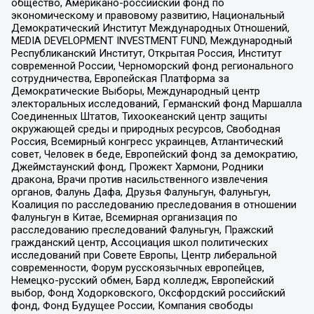
общество, Американо-российский фонд по
экономическому и правовому развитию, Национальный
Демократический Институт Международных Отношений,
MEDIA DEVELOPMENT INVESTMENT FUND, Международный
Республиканский Институт, Открытая Россия, Институт
современной России, Черноморский фонд регионального
сотрудничества, Европейская Платформа за
Демократические Выборы, Международный центр
электоральных исследований, Германский фонд Маршалла
Соединенных Штатов, Тихоокеанский центр защиты
окружающей среды и природных ресурсов, Свободная
Россия, Всемирный конгресс украинцев, Атлантический
совет, Человек в беде, Европейский фонд за демократию,
Джеймстаунский фонд, Прожект Хармони, Родники
дракона, Врачи против насильственного извлечения
органов, Фалунь Дафа, Друзья Фалуньгун, Фалуньгун,
Коалиция по расследованию преследования в отношении
Фалуньгун в Китае, Всемирная организация по
расследованию преследований Фалуньгун, Пражский
гражданский центр, Ассоциация школ политических
исследований при Совете Европы, Центр либеральной
современности, Форум русскоязычных европейцев,
Немецко-русский обмен, Бард колледж, Европейский
выбор, Фонд Ходорковского, Оксфордский российский
фонд, Фонд Будущее России, Компания свободы