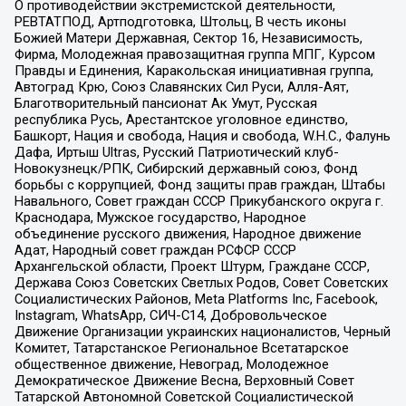
О противодействии экстремистской деятельности,
РЕВТАТПОД, Артподготовка, Штольц, В честь иконы
Божией Матери Державная, Сектор 16, Независимость,
Фирма, Молодежная правозащитная группа МПГ, Курсом
Правды и Единения, Каракольская инициативная группа,
Автоград Крю, Союз Славянских Сил Руси, Алля-Аят,
Благотворительный пансионат Ак Умут, Русская
республика Русь, Арестантское уголовное единство,
Башкорт, Нация и свобода, Нация и свобода, W.H.С., Фалунь
Дафа, Иртыш Ultras, Русский Патриотический клуб-
Новокузнецк/РПК, Сибирский державный союз, Фонд
борьбы с коррупцией, Фонд защиты прав граждан, Штабы
Навального, Совет граждан СССР Прикубанского округа г.
Краснодара, Мужское государство, Народное
объединение русского движения, Народное движение
Адат, Народный совет граждан РСФСР СССР
Архангельской области, Проект Штурм, Граждане СССР,
Держава Союз Советских Светлых Родов, Совет Советских
Социалистических Районов, Meta Platforms Inc, Facebook,
Instagram, WhatsApp, СИЧ-С14, Добровольческое
Движение Организации украинских националистов, Черный
Комитет, Татарстанское Региональное Всетатарское
общественное движение, Невоград, Молодежное
Демократическое Движение Весна, Верховный Совет
Татарской Автономной Советской Социалистической