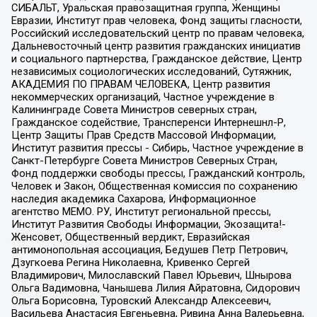
СИБАЛЬТ, Уральская правозащитная группа, Женщины
Евразии, Институт прав человека, Фонд защиты гласности,
Российский исследовательский центр по правам человека,
Дальневосточный центр развития гражданских инициатив
и социального партнерства, Гражданское действие, Центр
независимых социологических исследований, Сутяжник,
АКАДЕМИЯ ПО ПРАВАМ ЧЕЛОВЕКА, Центр развития
некоммерческих организаций, Частное учреждение в
Калининграде Совета Министров северных стран,
Гражданское содействие, Трансперенси Интернешнл-Р,
Центр Защиты Прав Средств Массовой Информации,
Институт развития прессы - Сибирь, Частное учреждение в
Санкт-Петербурге Совета Министров Северных Стран,
Фонд поддержки свободы прессы, Гражданский контроль,
Человек и Закон, Общественная комиссия по сохранению
наследия академика Сахарова, Информационное
агентство МЕМО. РУ, Институт региональной прессы,
Институт Развития Свободы Информации, Экозащита!-
Женсовет, Общественный вердикт, Евразийская
антимонопольная ассоциация, Бедушев Петр Петрович,
Дзугкоева Регина Николаевна, Кривенко Сергей
Владимирович, Милославский Павел Юрьевич, Шнырова
Ольга Вадимовна, Чанышева Лилия Айратовна, Сидорович
Ольга Борисовна, Туровский Александр Алексеевич,
Васильева Анастасия Евгеньевна, Ривина Анна Валерьевна,