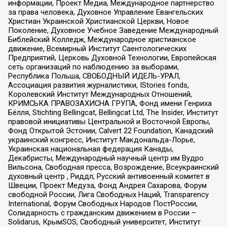
информации, Проект Медиа, Международное партнерство
за права человека, Духовное Управление Евангельских
Христиан Украинской Христианской Церкви, Новое
Поколение, Духовное Учебное Заведение Международный
Библейский Колледж, Международное христианское
движение, Всемирный Институт Саентологических
Предприятий, Церковь Духовной Технологии, Европейская
сеть организаций по наблюдению за выборами,
Республика Польша, СВОБОДНЫЙ ИДЕЛЬ-УРАЛ,
Ассоциация развития журналистики, IStories fonds,
Королевский Институт Международных Отношений,
КРИМСЬКА ПРАВОЗАХИСНА ГРУПА, Фонд имени Генриха
Бёлля, Stichting Bellingcat, Bellingcat Ltd, The Insider, Институт
правовой инициативы Центральной и Восточной Европы,
Фонд Открытой Эстонии, Calvert 22 Foundation, Канадский
украинский конгресс, Институт Макдональда-Лорье,
Украинская национальная федерация Канады,
Декабристы, Международный научный центр им Вудро
Вильсона, Свободная пресса, Возрождение, Всеукраинский
духовный центр , Риддл, Русский антивоенный комитет в
Швеции, Проект Медуза, Фонд Андрея Сахарова, Форум
свободной России, Лига Свободных Наций, Transparеncy
International, Форум Свободных Народов ПостРоссии,
Солидарность с гражданским движением в России –
Solidarus, КрымSOS, Свободный университет, Институт