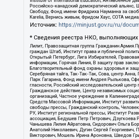
Institute of International Education, Антивоенн
Российско-канадский демократический альянс, 
Свободу, Фонд имени Фридриха Науманна за свобо
Karelia, Вернись живым, Фридом Хаус, СОТА меди
Источник:
https://minjust.gov.ru/ru/doc
* Сведения реестра НКО, выполняющих 
Лилит, Правозащитная группа Гражданин.Армия.П
граждан Штаб, Институт права и публичной поли
Открытый Петербург, Лига Избирателей, Правова
информации, Горячая Линия, В защиту прав закл
Благотворительный фонд охраны здоровья и защи
Серебряная тайга, Так-Так-Так, Сова, центр Анн
Парк Гагарина, Фонд имени Андрея Рылькова, Сф
гласности, Российский исследовательский центр 
Гражданское действие, Центр независимых соци
организаций, Частное учреждение в Калининград
Средств Массовой Информации, Институт развити
свободы прессы, Гражданский контроль, Человек
РУ, Институт региональной прессы, Институт Ра
ассоциация, Бедушев Петр Петрович, Дзугкоева 
Чанышева Лилия Айратовна, Сидорович Ольга Бори
Анатолий Николаевич, Дугин Сергей Георгиевич, 
Викторович, Мошель Ирина Ароновна, Шведов Гри