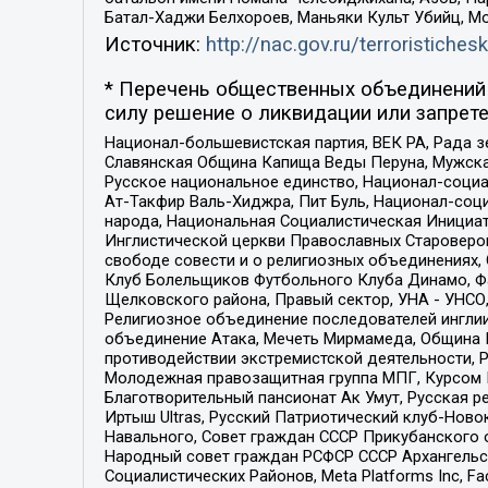
Батал-Хаджи Белхороев, Маньяки Культ Убийц, М
Источник:
http://nac.gov.ru/terroristichesk
* Перечень общественных объединений 
силу решение о ликвидации или запрете
Национал-большевистская партия, ВЕК РА, Рада 
Славянская Община Капища Веды Перуна, Мужская
Русское национальное единство, Национал-социа
Ат-Такфир Валь-Хиджра, Пит Буль, Национал-соц
народа, Национальная Социалистическая Инициат
Инглистической церкви Православных Староверов
свободе совести и о религиозных объединениях,
Клуб Болельщиков Футбольного Клуба Динамо, Фа
Щелковского района, Правый сектор, УНА - УНСО, У
Религиозное объединение последователей инглии
объединение Атака, Мечеть Мирмамеда, Община К
противодействии экстремистской деятельности, 
Молодежная правозащитная группа МПГ, Курсом П
Благотворительный пансионат Ак Умут, Русская ре
Иртыш Ultras, Русский Патриотический клуб-Нов
Навального, Совет граждан СССР Прикубанского 
Народный совет граждан РСФСР СССР Архангельск
Социалистических Районов, Meta Platforms Inc, 