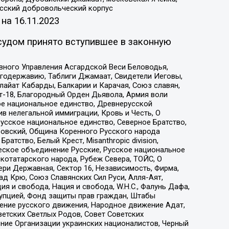
усский добровольческий корпус
 на
16.11.2023
судом принято вступившее в законную
вного Управления Асгардской Веси Беловодья,
годержавию, Таблиги Джамаат, Свидетели Иеговы,
айат Кабарды, Балкарии и Карачая, Союз славян,
т-18, Благородный Орден Дьявола, Армия воли
ое национальное единство, Древнерусской
 нелегальной иммиграции, Кровь и Честь, О
усское национальное единство, Северное Братство,
ровский, Община Коренного Русского народа
атство, Белый Крест, Misanthropic division,
еское объединение Русские, Русское национальное
котатарского народа, Рубеж Севера, ТОЙС, О
ри Державная, Сектор 16, Независимость, Фирма,
д Крю, Союз Славянских Сил Руси, Алля-Аят,
я и свобода, Нация и свобода, W.H.С., Фалунь Дафа,
рупцией, Фонд защиты прав граждан, Штабы
ение русского движения, Народное движение Адат,
етских Светлых Родов, Совет Советских
ение Организации украинских националистов, Черный