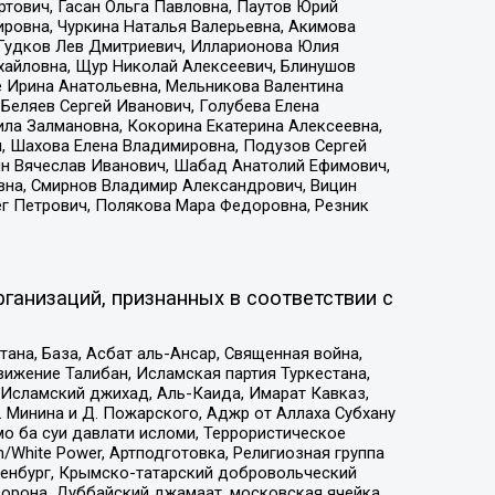
тович, Гасан Ольга Павловна, Паутов Юрий
ровна, Чуркина Наталья Валерьевна, Акимова
 Гудков Лев Дмитриевич, Илларионова Юлия
ихайловна, Щур Николай Алексеевич, Блинушов
е Ирина Анатольевна, Мельникова Валентина
Беляев Сергей Иванович, Голубева Елена
ила Залмановна, Кокорина Екатерина Алексеевна,
, Шахова Елена Владимировна, Подузов Сергей
ин Вячеслав Иванович, Шабад Анатолий Ефимович,
вна, Смирнов Владимир Александрович, Вицин
ег Петрович, Полякова Мара Федоровна, Резник
ганизаций, признанных в соответствии с
на, База, Асбат аль-Ансар, Священная война,
ижение Талибан, Исламская партия Туркестана,
Исламский джихад, Аль-Каида, Имарат Кавказ,
 Минина и Д. Пожарского, Аджр от Аллаха Субхану
о ба суи давлати исломи, Террористическое
/White Power, Артподготовка, Религиозная группа
Оренбург, Крымско-татарский добровольческий
орона, Дуббайский джамаат, московская ячейка,