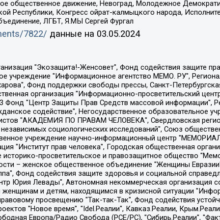
ское общественное движение, Невоград, Молодежное Демократ
ой Республики, Конгресс ойрат-калмыцкого народа, Исполнит
бъединение, ЛГБТ, Я.МЫ Сергей Фургал
uments/7822/
данные на
03.05.2024
Общество с ограниченной ответственностью "Радио Свободная Европа/Радио Свобода", Чешское информационное агентство "MEDIUM-ORIENT", Красноярская региональная общественная организация "Мы против СПИДа", Камалягин Денис Николаевич, Маркелов Сергей Евгеньевич, Пономарев Лев Александрович, Савицкая Людмила Алексеевна, Автономная некоммерческая организация "Центр по работе с проблемой насилия "НАСИЛИЮ.НЕТ", Межрегиональный профессиональный союз работников здравоохранения "Альянс врачей", Юридическое лицо, зарегистрированное в Латвийской Республике, SIA "Medusa Project" (регистрационный номер 40103797863, дата регистрации 10.06.2014), Некоммерческая организация "Фонд по борьбе с коррупцией", Автономная некоммерческая организация "Институт права и публичной политики", Баданин Роман Сергеевич, Гликин Максим Александрович, Железнова Мария Михайловна, Лукьянова Юлия Сергеевна, Маетная Елизавета Витальевна, Маняхин Петр Борисович, Чуракова Ольга Владимировна, Ярош Юлия Петровна, Юридическое лицо "The Insider SIA", зарегистрированное в Риге, Латвийская Республика (дата регистрации 26.06.2015), являющееся администратором доменного имени интернет-издания "The Insider SIA", https://theins.ru, Постернак Алексей Евгеньевич, Рубин Михаил Аркадьевич, Анин Роман Александрович, Юридическое лицо Istories fonds, зарегистрированное в Латвийской Республике (регистрационный номер 50008295751, дата регистрации 24.02.2020), Великовский Дмитрий Александрович, Долинина Ирина Николаевна, Мароховская Алеся Алексеевна, Шлейнов Роман Юрьевич, Шмагун Олеся Валентиновна, Общество с ограниченной ответственностью "Альтаир 2021", Общество с ограниченной ответственностью "Вега 2021", Общество с ограниченной ответственностью "Главный редактор 2021", Общество с ограниченной ответственностью "Ромашки монолит", Важенков Артем Валерьевич, Ивановская областная общественная организация "Центр гендерных исследований", Гурман Юрий Альбертович, Медиапроект "ОВД-Инфо", Егоров Владимир Владимирович, Жилинский Владимир Александрович, Общество с ограниченной ответственностью "ЗП", Иванова София Юрьевна, Карезина Инна Павловна, Кильтау Екатерина Викторовна, Петров Алексей Викторович, Пискунов Сергей Евгеньевич, Смирнов Сергей Сергеевич, Тихонов Михаил Сергеевич, Общество с ограниченной ответственностью "ЖУРНАЛИСТ-ИНОСТРАННЫЙ АГЕНТ", Арапова Галина Юрьевна, Вольтская Татьяна Анатольевна, Американская компания "Mason G.E.S. Anonymous Foundation" (США), являющаяся владельцем интернет-издания https://mnews.world/, Компания "Stichting Bellingcat", зарегистрированная в Нидерландах (дата регистрации 11.07.2018), Захаров Андрей Вячеславович, Клепиковская Екатерина Дмитриевна, Общество с ограниченной ответственностью "МЕМО", Перл Роман Александрович, Симонов Евгений Алексеевич, Соловьева Елена Анатольевна, Сотников Даниил Владимирович, Сурначева Елизавета Дмитриевна, Автономная некоммерческая организация по защите прав человека и информированию населения "Якутия – Наше Мнение", Общество с ограниченной ответственностью "Москоу диджитал медиа", с 26.01.2023 Общество с ограниченной ответственностью "Чайка Белые сады", Ветошкина Валерия Валерьевна, Заговора Максим Александрович, Межрегиональное общественное движение "Российская ЛГБТ - сеть", Оленичев Максим Владимирович, Павлов Иван Юрьевич, Скворцова Елена Сергеевна, Общество с ограниченной ответственностью "Как бы инагент", Кочетков Игорь Викторович, Общество с ограниченной ответственностью "Честные выборы", Еланчик Олег Александрович, Общество с ограниченной ответственностью "Нобелевский призыв", Гималова Регина Эмилевна, Григорьев Андрей Валерьевич, Григорьева Алина Александровна, Ассоциация по содействию защите прав призывников, альтернативнослужащих и военнослужащих "Правозащитная группа "Гражданин.Армия.Право", Хисамова Регина Фаритовна, Автономная некоммерческая организация по реализа