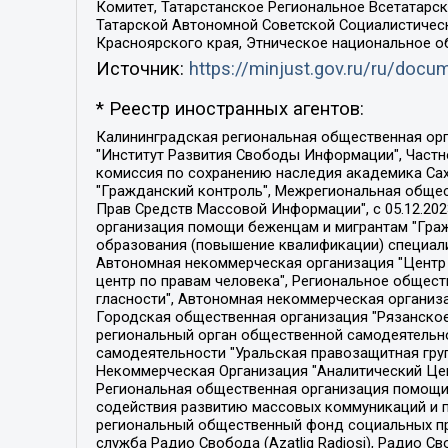
Комитет, Татарстанское Региональное Всетатар
Татарской Автономной Советской Социалистическ
Красноярского края, Этническое национальное о
Источник:
https://minjust.gov.ru/ru/doc
* Реестр иностранных агентов:
Калининградская региональная общественная организация "Экозащита!-Женсовет", Фонд содействия защите прав и свобод граждан "Общественный вердикт", Фонд "Институт Развития Свободы Информации", Частное учреждение "Информационное агентство МЕМО. РУ", Региональная общественная организация "Общественная комиссия по сохранению наследия академика Сахарова", Фонд поддержки свободы прессы, Санкт-Петербургская общественная правозащитная организация "Гражданский контроль", Межрегиональная общественная организация "Информационно-просветительский центр "Мемориал", Региональный Фонд "Центр Защиты Прав Средств Массовой Информации", с 05.12.2023 Фонд "Центр Защиты Прав Средств массовой информации", Региональная общественная благотворительная организация помощи беженцам и мигрантам "Гражданское содействие", Негосударственное образовательное учреждение дополнительного профессионального образования (повышение квалификации) специалистов "АКАДЕМИЯ ПО ПРАВАМ ЧЕЛОВЕКА", Свердловская региональная общественная организация "Сутяжник", Автономная некоммерческая организация "Центр независимых социологических исследований", Союз общественных объединений "Российский исследовательский центр по правам человека", Региональное общественное учреждение научно-информационный центр "МЕМОРИАЛ", Некоммерческая организация "Фонд защиты гласности", Автономная некоммерческая организация "Институт прав человека", Городская общественная организация "Екатеринбургское общество "МЕМОРИАЛ", Городская общественная организация "Рязанское историко-просветительское и правозащитное общество "Мемориал" (Рязанский Мемориал), Челябинский региональный орган общественной самодеятельности – женское общественное объединение "Женщины Евразии", Челябинский региональный орган общественной самодеятельности "Уральская правозащитная группа", Фонд содействия защите здоровья и социальной справедливости имени Андрея Рылькова, Автономная Некоммерческая Организация "Аналитический Центр Юрия Левады", Автономная некоммерческая организация социальной поддержки населения "Проект Апрель", Региональная общественная организация помощи женщинам и детям, находящимся в кризисной ситуации "Информационно-методический центр "Анна", Фонд содействия развитию массовых коммуникаций и правовому просвещению "Так-так-Так", Фонд содействия устойчивому развитию "Серебряная тайга", Свердловский региональный общественный фонд социальных проектов "Новое время", "Idel.Реалии", Кавказ.Реалии, Крым.Реалии, Телеканал Настоящее Время, Татаро-башкирская служба Радио Свобода (Azatliq Radiosi), Радио Свободная Европа/Радио Свобода (PCE/PC), "Сибирь.Реалии", "Фактограф", Благотворительный фонд помощи осужденным и их семьям, Автономная некоммерческая организация "Институт глобализации и социальных движений", Фонд "В защиту прав заключенных", Частное учреждение "Центр поддержки и содействия развитию средств массовой информации", Пензенский региональный общественный благотворительный фонд "Гражданский союз", "Север.Реалии", Некоммерческая организация Фонд "Правовая инициатива", 