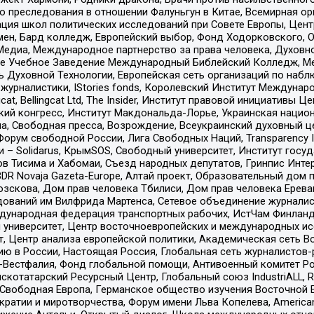
ию преследования в отношении Фалуньгун в Китае, Всемирная о
ация школ политических исследований при Совете Европы, Цен
мен, Бард колледж, Европейский выбор, Фонд Ходорковского,
едиа, Международное партнерство за права человека, Духовно
ое Учебное Заведение Международный Библейский Колледж, М
ь Духовной Технологии, Европейская сеть организаций по наб
урналистики, IStories fonds, Королевский Институт Между
gcat, Bellingcat Ltd, The Insider, Институт правовой инициатив
инский конгресс, Институт Макдональда-Лорье, Украинская нац
, Свободная пресса, Возрождение, Всеукраинский духовный цен
орум свободной России, Лига Свободных Наций, Transparеncy I
– Solidarus, КрымSOS, Свободный университет, Институт госу
в Тисима и Хабомаи, Съезд народных депутатов, Гринпис Инте
DR Novaja Gazeta-Europe, Алтай проект, Образовательный дом 
зскова, Дом прав человека Тбилиси, Дом прав человека Ерева
едований им Вилфрида Мартенса, Сетевое объединение журнали
Международная федерация транспортных рабочих, ИстЧам Финлан
й университет, Центр восточноевропейских и международных и
, Центр анализа европейской политики, Академическая сеть Во
ю в России, Настоящая Россия, Глобальная сеть журналистов
естфалия, Фонд глобальной помощи, Антивоенный комитет России,
татарский Ресурсный Центр, Глобальный союз IndustriALL, Russi
 Свободная Европа, Германское общество изучения Восточной 
и и миротворчества, Форум имени Льва Копелева, American Counci