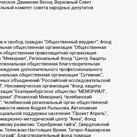
ическое Движение Весна, Верховный Совет
ельный комитет совета народных депутатов
ции социально-правовых программ "Лилит", Дальневосточное общественное движение "Маяк", Санкт-Петербургская ЛГБТ-инициативная группа "Выход", Инициативная группа ЛГБТ+ "Реверс", Алексеев Андрей Викторович, Бекбулатова Таисия Львовна, Беляев Иван Михайлович, Владыкина Елена Сергеевна, Гельман Марат Александрович, Никульшина Вероника Юрьевна, Толоконникова Надежда Андреевна, Шендерович Виктор Анатольевич, Общество с ограниченной ответственностью "Данное сообщение", Общество с ограниченной ответственностью Издательский дом "Новая глава", Айнбиндер Александра Александровна, Московский комьюнити-центр для ЛГБТ+инициатив, Благотворительный фонд развития филантропии, Deutsche Welle (Германия, Kurt-Schumacher-Strasse 3, 53113 Bonn), Борзунова Мария Михайловна, Воробьев Виктор Викторович, Голубева Анна Львовна, Константинова Алла Михайловна, Малкова Ирина Владимировна, Мурадов Мурад Абдулгалимович, Осетинская Елизавета Николаевна, Понасенков Евгений Николаевич, Ганапольский Матвей Юрьевич, Киселев Евгений Алексеевич, Борухович Ирина Григорьевна, Дремин Иван Тимофеевич, Дубровский Дмитрий Викторович, Красноярская региональная общественная организация поддержки и развития альтернативных образовательных технологий и межкультурных коммуникаций "ИНТЕРРА", Маяковская Екатерина Алексеевна, Фейгин Марк Захарович, Филимонов Андрей Викторович, Дзугкоева Регина Николаевна, Доброхотов Роман Александрович, Дудь Юрий Александрович, Елкин Сергей Владимирович, Кругликов Кирилл Игоревич, Сабунаева Мария Леонидовна, Семенов Алексей Владимирович, Шаинян Карен Багратович, Шульман Екатерина Михайловна, Асафьев Артур Валерьевич, Вахштайн Виктор Семенович, Венедиктов Алексей Алексеевич, Лушникова Екатерина Евгеньевна, Волков Леонид Михайлович, Невзоров Александр Глебович, Пархоменко Сергей Борисович, Сироткин Ярослав Николаевич, Кара-Мурза Владимир Владимирович, Баранова Наталья Владимировна, Гозман Леонид Яковлевич, Кагарлицкий Борис Юльевич, Климарев Михаил Валерьевич, Милов Владимир Станиславович, Автономная некоммерческая организация Краснодарский центр современного искусства "Типография", Моргенштерн Алишер Тагирович, Соболь Любовь Эдуардовна, Общество с ограниченной ответственностью "ЛИЗА НОРМ", Каспаров Гарри Кимович, Ходорковский Михаил Борисович, Общество с ограниченной ответственностью "Апрельские тезисы", Данилович Ирина Брониславовна, Кашин Олег Владимирович, Петров Николай Владимирович, Пивоваров Алексей Владимирович, Соколов Михаил Владимирович, Цветкова Юлия Владимировна, Чичваркин Евгений Александрович, Комитет против пыток/Команда против пыток, Общество с ограниченной ответственностью "Первый научный", Общество с ограниченной ответственностью "Вертолет и ко", Белоцерковская Вероника Борисовна, Кац Максим Евгеньевич, Лазарева Татьяна Юрьевна, Шаведдинов Руслан Табризович, Яшин Илья Валерьевич, Общество с ограниченной ответственностью "Иноагент ААВ", Алешковский Дмитрий Петрович, Альбац Евгения Марковна, Быков Дмитрий Львович, Галямина Юлия Евгеньевна, Лойко Сергей Леонидович, Мартынов Кирилл Константинович, Медведев Сергей Александрович, Крашенинников Федор Геннадиевич, Гордеева Катерина Вл