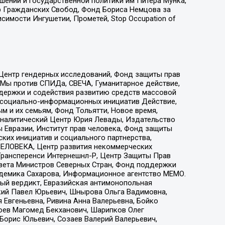
ошений и государственной политики им Питера Мунка,
 Гражданских Свобод, Фонд Бориса Немцова за
имости Ингушетии, Прометей, Stop Occupation of
 Центр гендерных исследований, Фонд защиты прав
 Мы против СПИДа, СВЕЧА, Гуманитарное действие,
ддержки и содействия развитию средств массовой
р социально-информационных инициатив Действие,
 и их семьям, Фонд Тольятти, Новое время,
, Аналитический Центр Юрия Левады, Издательство
 Евразии, Институт прав человека, Фонд защиты
ких инициатив и социального партнерства,
ЕЛОВЕКА, Центр развития некоммерческих
 Трансперенси Интернешнл-Р, Центр Защиты Прав
овета Министров Северных Стран, Фонд поддержки
адемика Сахарова, Информационное агентство МЕМО.
ый вердикт, Евразийская антимонопольная
кий Павел Юрьевич, Шнырова Ольга Вадимовна,
 Евгеньевна, Ривина Анна Валерьевна, Бойко
хоев Магомед Бекханович, Шарипков Олег
Борис Юльевич, Созаев Валерий Валерьевич,