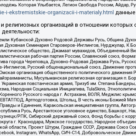
олодёжь Которая Улыбается, Легион Свобода России, Айдар, Р
ie-i-ekstremistskie-organizacii-i-materialy.html
данные
и религиозных организаций в отношении которых 
 деятельности:
земли Кубанской Духовно Родовой Державы Русь, Община Духо
 Духовная Семинария Староверов-Инглингов, Нурджулар, К Бо
листическое общество, Джамаат мувахидов, Объединенный Вил
иалистическая рабочая партия России, Славянский союз, Форма
ива города Череповца, Духовно-Родовая Держава Русь, Русск
-Инглингов, Русский общенациональный союз, Движение против
 Омская организация общественного политического движения Р
йзрахманисты, Мусульманская религиозная организация п. Бо
краинская повстанческая армия, Тризуб им. Степана Бандеры, Бр
зма, Народная Социальная Инициатива, TulaSkins, Этнополитич
оренного Русского народа г. Астрахани, ВОЛЯ, Меджлис крымс
РЕВТАТПОД, Артподготовка, Штольц, В честь иконы Божией Мате
равды и Единения, Каракольская инициативная группа, Автогра
спублика Русь, Арестантское уголовное единство, Башкорт, Наци
окузнецк/РПК, Сибирский державный союз, Фонд борьбы с кор
округа г. Краснодара, Мужское государство, Народное объедин
ой области, Проект Штурм, Граждане СССР, Держава Союз Сов
Facebook, Instagram, WhatsApp, СИЧ-С14, Добровольческое Движ