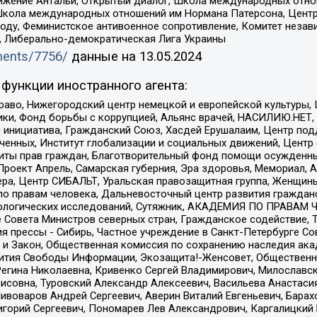
ое движение Антальи, Открытый диалог, Школа международных отн
Школа международных отношений им Нормана Патерсона, Центр
ду, Феминистское антивоенное сопротивление, Комитет независ
а, Либерально-демократическая Лига Украины
uments/7756/
данные на
13.05.2024
функции иностранного агента:
раво, Нижегородский центр немецкой и европейской культуры,
тики, Фонд борьбы с коррупцией, Альянс врачей, НАСИЛИЮ.НЕТ,
я инициатива, Гражданский Союз, Хасдей Ерушалаим, Центр по
юченных, Институт глобализации и социальных движений, Цент
ты прав граждан, Благотворительный фонд помощи осужденным
а, Проект Апрель, Самарская губерния, Эра здоровья, Мемориал
ера, Центр СИБАЛЬТ, Уральская правозащитная группа, Женщины
по правам человека, Дальневосточный центр развития гражданс
ологических исследований, Сутяжник, АКАДЕМИЯ ПО ПРАВАМ Ч
е Совета Министров северных стран, Гражданское содействие,
я прессы - Сибирь, Частное учреждение в Санкт-Петербурге С
 и Закон, Общественная комиссия по сохранению наследия ак
звития Свободы Информации, Экозащита!-Женсовет, Общественн
Регина Николаевна, Кривенко Сергей Владимирович, Милославс
совна, Туровский Александр Алексеевич, Васильева Анастасия
Пивоваров Андрей Сергеевич, Аверин Виталий Евгеньевич, Бара
горий Сергеевич, Пономарев Лев Александрович, Каргалицкий 