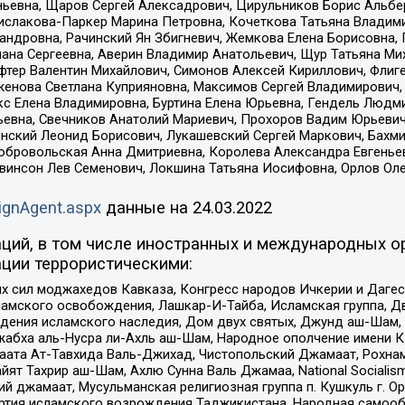
ньевна, Щаров Сергей Алексадрович, Цирульников Борис Альбер
ислакова-Паркер Марина Петровна, Кочеткова Татьяна Владими
сандровна, Рачинский Ян Збигневич, Жемкова Елена Борисовна,
лана Сергеевна, Аверин Владимир Анатольевич, Щур Татьяна М
фтер Валентин Михайлович, Симонов Алексей Кириллович, Флиг
женова Светлана Куприяновна, Максимов Сергей Владимирович, 
кс Елена Владимировна, Буртина Елена Юрьевна, Гендель Людм
евна, Свечников Анатолий Мариевич, Прохоров Вадим Юрьевич
инский Леонид Борисович, Лукашевский Сергей Маркович, Бахм
Добровольская Анна Дмитриевна, Королева Александра Евгенье
евинсон Лев Семенович, Локшина Татьяна Иосифовна, Орлов Ол
ignAgent.aspx
данные на
24.03.2022
ций, в том числе иностранных и международных ор
ции террористическими:
ил моджахедов Кавказа, Конгресс народов Ичкерии и Дагеста
ламского освобождения, Лашкар-И-Тайба, Исламская группа, Дв
ения исламского наследия, Дом двух святых, Джунд аш-Шам, 
жабха аль-Нусра ли-Ахль аш-Шам, Народное ополчение имени К.
ата Ат-Тавхида Валь-Джихад, Чистопольский Джамаат, Рохнам
ят Тахрир аш-Шам, Ахлю Сунна Валь Джамаа, National Socialism
ий джамаат, Мусульманская религиозная группа п. Кушкуль г. 
ртия исламского возрождения Таджикистана, Народная самооб