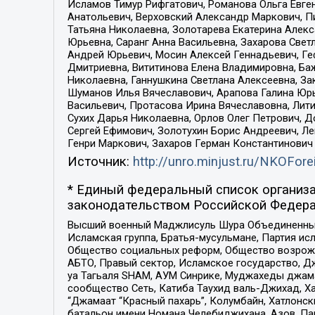
Исламов Тимур Рифгатович, Романова Ольга Евге
Анатольевич, Верховский Александр Маркович, П
Татьяна Николаевна, Золотарева Екатерина Алек
Юрьевна, Саранг Анна Васильевна, Захарова Свет
Андрей Юрьевич, Мосин Алексей Геннадьевич, Ге
Дмитриевна, Вититинова Елена Владимировна, Ба
Николаевна, Ганнушкина Светлана Алексеевна, За
Шуманов Илья Вячеславович, Арапова Галина Юрь
Васильевич, Протасова Ирина Вячеславовна, Лит
Сухих Дарья Николаевна, Орлов Олег Петрович, 
Сергей Ефимович, Золотухин Борис Андреевич, Л
Генри Маркович, Захаров Герман Константинович
Источник:
http://unro.minjust.ru/NKOFore
* Единый федеральный список организа
законодательством Российской Федера
Высший военный Маджлисуль Шура Объединенных с
Исламская группа, Братья-мусульмане, Партия ис
Общество социальных реформ, Общество возрожд
АБТО, Правый сектор, Исламское государство, Д
уа Тагьаля SHAM, АУМ Синрике, Муджахеды джама
сообщество Сеть, Катиба Таухид валь-Джихад, Хай
“Джамаат “Красный пахарь”, Колумбайн, Хатлонск
батальон имени Номана Челебиджихана, Азов, Па