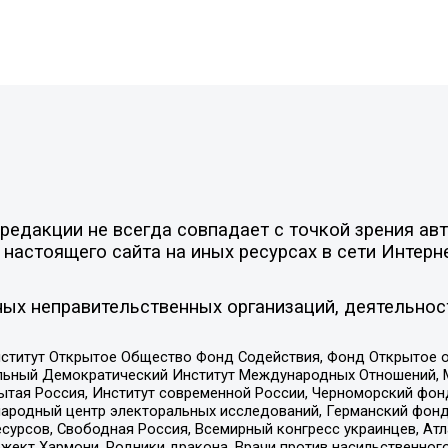
едакции не всегда совпадает с точкой зрения авт
настоящего сайта на иных ресурсах в сети Интерн
ых неправительственных организаций, деятельнос
ститут Открытое Общество Фонд Содействия, Фонд Открытое 
альный Демократический Институт Международных Отношений,
тая Россия, Институт современной России, Черноморский фонд
родный центр электоральных исследований, Германский фонд
рсов, Свободная Россия, Всемирный конгресс украинцев, Атла
ект Хармони, Родники дракона, Врачи против насильственного