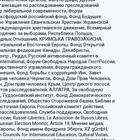
рганизация по расследованию преследований
тр либеральной современности, Форум
 Оксфордский российский фонд, Фонд Будущее
е Управление Евангельских Христиан Украинской
еждународное христианское движение, Всемирный
людению за выборами, Республика Польша,
народных Отношений, КРИМСЬКА ПРАВОЗАХИСНА
ы Центральной и Восточной Европы, Фонд Открытой
иональная федерация Канады, Декабристы,
тр , Риддл, Русский антивоенный комитет в
nternational, Форум Свободных Народов ПостРоссии,
дарственного управления, Форум гражданского
рнешнл, Фонд борьбы с коррупцией Инк, Завет
прав человека Чернигов, Фонд Дом Прав Человека,
н, Дом прав человека Крым, Центр дикого лосося,
стов расследователей, АЛЛАТРА, За свободную
д, Гудзоновский институт, Фонд Демократического
сследований, Общество Сторожевой башни, Библии и
сточная Европа, Российский комитет действия,
-расследователей, Служба поддержки, Свободная
 Russie-Libertes, La Asocicion de Rusos Libres,
an Election Monitor, Article 19, Мнение медиа,
Европы, Фонд имени Фридриха Эберта, XZ gGmbH,
ls for International Education, Cultural Vistas,