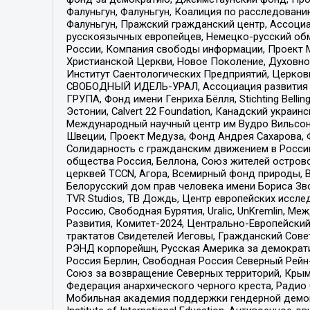
Фалуньгун, Фалуньгун, Коалиция по расследован
Фалуньгун, Пражский гражданский центр, Ассоци
русскоязычных европейцев, Немецко-русский об
России, Компания свободы информации, Проект М
Христианской Церкви, Новое Поколение, Духовн
Институт Саентологических Предприятий, Церков
СВОБОДНЫЙ ИДЕЛЬ-УРАЛ, Ассоциация развития ж
ГРУПА, Фонд имени Генриха Бёлля, Stichting Bellin
Эстонии, Calvert 22 Foundation, Канадский укра
Международный научный центр им Вудро Вильсона
Швеции, Проект Медуза, Фонд Андрея Сахарова, Ф
Солидарность с гражданским движением в России 
общества Россия, Беллона, Союз жителей острово
церквей TCCN, Агора, Всемирный фонд природы, B
Белорусский дом прав человека имени Бориса Зво
TVR Studios, ТВ Дождь, Центр европейских иссл
Россию, Свободная Бурятия, Uralic, UnKremlin, 
Развития, Комитет-2024, Центрально-Европейски
трактатов Свидетелей Иеговы, Гражданский Совет
РЭНД корпорейшн, Русская Америка за демократи
Россия Берлин, Свободная Россия Северный Рейн-В
Союз за возвращение Северных территорий, Крымско
Федерация анархического черного креста, Радио
Мобильная академия поддержки гендерной демократи