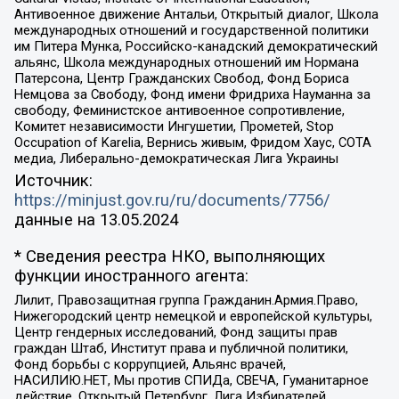
Антивоенное движение Антальи, Открытый диалог, Школа
международных отношений и государственной политики
им Питера Мунка, Российско-канадский демократический
альянс, Школа международных отношений им Нормана
Патерсона, Центр Гражданских Свобод, Фонд Бориса
Немцова за Свободу, Фонд имени Фридриха Науманна за
свободу, Феминистское антивоенное сопротивление,
Комитет независимости Ингушетии, Прометей, Stop
Occupation of Karelia, Вернись живым, Фридом Хаус, СОТА
медиа, Либерально-демократическая Лига Украины
Источник:
https://minjust.gov.ru/ru/documents/7756/
данные на
13.05.2024
* Сведения реестра НКО, выполняющих
функции иностранного агента:
Лилит, Правозащитная группа Гражданин.Армия.Право,
Нижегородский центр немецкой и европейской культуры,
Центр гендерных исследований, Фонд защиты прав
граждан Штаб, Институт права и публичной политики,
Фонд борьбы с коррупцией, Альянс врачей,
НАСИЛИЮ.НЕТ, Мы против СПИДа, СВЕЧА, Гуманитарное
действие, Открытый Петербург, Лига Избирателей,