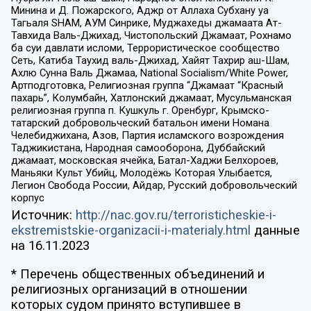
Минина и Д. Пожарского, Аджр от Аллаха Субхану уа
Тагьаля SHAM, АУМ Синрике, Муджахеды джамаата Ат-
Тавхида Валь-Джихад, Чистопольский Джамаат, Рохнамо
ба суи давлати исломи, Террористическое сообщество
Сеть, Катиба Таухид валь-Джихад, Хайят Тахрир аш-Шам,
Ахлю Сунна Валь Джамаа, National Socialism/White Power,
Артподготовка, Религиозная группа “Джамаат “Красный
пахарь”, Колумбайн, Хатлонский джамаат, Мусульманская
религиозная группа п. Кушкуль г. Оренбург, Крымско-
татарский добровольческий батальон имени Номана
Челебиджихана, Азов, Партия исламского возрождения
Таджикистана, Народная самооборона, Дуббайский
джамаат, московская ячейка, Батал-Хаджи Белхороев,
Маньяки Культ Убийц, Молодёжь Которая Улыбается,
Легион Свобода России, Айдар, Русский добровольческий
корпус
Источник:
http://nac.gov.ru/terroristicheskie-i-
ekstremistskie-organizacii-i-materialy.html
данные
на
16.11.2023
* Перечень общественных объединений и
религиозных организаций в отношении
которых судом принято вступившее в