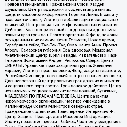
Правовая инициатива, Гражданский Союз, Хасдей
Ерушалаим, Центр поддержки и содействия развитию
средств массовой информации, Горячая Линия, В защиту
прав заключенных, Институт глобализации и социальных
движений, Центр социально-информационных инициатив
Действие, Благотворительный фонд охраны здоровья и
защиты прав граждан, Благотворительный фонд помощи
осужденным и их семьям, Фонд Тольятти, Новое время,
Серебряная тайга, Так-Так-Так, Сова, центр Анна, Проект
Апрель, Самарская губерния, Эра здоровья, Мемориал,
Аналитический Центр Юрия Левады, Издательство Парк
Гагарина, Фонд имени Андрея Рылькова, Сфера, Центр
СИБАЛЬТ, Уральская правозащитная группа, Женщины
Евразии, Институт прав человека, Фонд защиты гласности,
Российский исследовательский центр по правам человека,
Дальневосточный центр развития гражданских инициатив
и социального партнерства, Гражданское действие, Центр
независимых социологических исследований, Сутяжник,
АКАДЕМИЯ ПО ПРАВАМ ЧЕЛОВЕКА, Центр развития
некоммерческих организаций, Частное учреждение в
Калининграде Совета Министров северных стран,
Гражданское содействие, Трансперенси Интернешнл-Р,
Центр Защиты Прав Средств Массовой Информации,
Институт развития прессы - Сибирь, Частное учреждение в
Санкт-Петербурге Совета Министров Северных Стран,