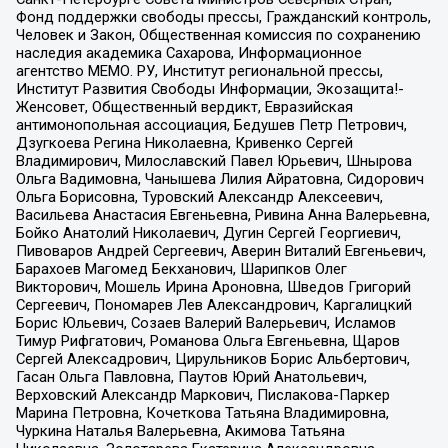
Фонд поддержки свободы прессы, Гражданский контроль,
Человек и Закон, Общественная комиссия по сохранению
наследия академика Сахарова, Информационное
агентство МЕМО. РУ, Институт региональной прессы,
Институт Развития Свободы Информации, Экозащита!-
Женсовет, Общественный вердикт, Евразийская
антимонопольная ассоциация, Бедушев Петр Петрович,
Дзугкоева Регина Николаевна, Кривенко Сергей
Владимирович, Милославский Павел Юрьевич, Шнырова
Ольга Вадимовна, Чанышева Лилия Айратовна, Сидорович
Ольга Борисовна, Туровский Александр Алексеевич,
Васильева Анастасия Евгеньевна, Ривина Анна Валерьевна,
Бойко Анатолий Николаевич, Дугин Сергей Георгиевич,
Пивоваров Андрей Сергеевич, Аверин Виталий Евгеньевич,
Барахоев Магомед Бекханович, Шарипков Олег
Викторович, Мошель Ирина Ароновна, Шведов Григорий
Сергеевич, Пономарев Лев Александрович, Каргалицкий
Борис Юльевич, Созаев Валерий Валерьевич, Исламов
Тимур Рифгатович, Романова Ольга Евгеньевна, Щаров
Сергей Алексадрович, Цирульников Борис Альбертович,
Гасан Ольга Павловна, Паутов Юрий Анатольевич,
Верховский Александр Маркович, Пислакова-Паркер
Марина Петровна, Кочеткова Татьяна Владимировна,
Чуркина Наталья Валерьевна, Акимова Татьяна