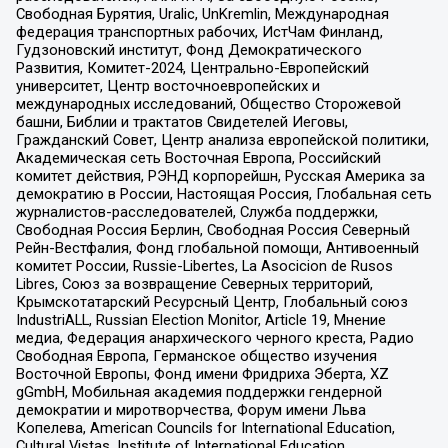
Свободная Бурятия, Uralic, UnKremlin, Международная
федерация транспортных рабочих, ИстЧам Финланд,
Гудзоновский институт, Фонд Демократического
Развития, Комитет-2024, Центрально-Европейский
университет, Центр восточноевропейских и
международных исследований, Общество Сторожевой
башни, Библии и трактатов Свидетелей Иеговы,
Гражданский Совет, Центр анализа европейской политики,
Академическая сеть Восточная Европа, Российский
комитет действия, РЭНД корпорейшн, Русская Америка за
демократию в России, Настоящая Россия, Глобальная сеть
журналистов-расследователей, Служба поддержки,
Свободная Россия Берлин, Свободная Россия Северный
Рейн-Вестфалия, Фонд глобальной помощи, Антивоенный
комитет России, Russie-Libertes, La Asocicion de Rusos
Libres, Союз за возвращение Северных территорий,
Крымскотатарский Ресурсный Центр, Глобальный союз
IndustriALL, Russian Election Monitor, Article 19, Мнение
медиа, Федерация анархического черного креста, Радио
Свободная Европа, Германское общество изучения
Восточной Европы, Фонд имени Фридриха Эберта, XZ
gGmbH, Мобильная академия поддержки гендерной
демократии и миротворчества, Форум имени Льва
Копелева, American Councils for International Education,
Cultural Vistas, Institute of International Education,