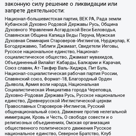
законную силу решение о ликвидации или
запрете деятельности:
Национал-большевистская партия, ВЕК РА, Рада земли
Кубанской Духовно Родовой Державы Русь, Община
Духовного Управления Асгардской Веси Беловодья,
Славянская Община Капища Веды Перуна, Мужская
Духовная Семинария Староверов-Инглингов, Нурджулар, К
Богодержавию, Таблиги Джамаат, Свидетели Иеговы,
Русское национальное единство, Национал-
социалистическое общество, Джамаат мувахидов,
Объединенный Вилайат Кабарды, Балкарии и Карачая,
Союз славян, Ат-Такфир Валь-Хиджра, Пит Буль,
Национал-социалистическая рабочая партия России,
Славянский союз, Формат-18, Благородный Орден
Дьявола, Армия воли народа, Национальная
Социалистическая Инициатива города Череповца,
Духовно-Родовая Держава Русь, Русское национальное
единство, Древнерусской Инглистической церкви
Православных Староверов-Инглингов, Русский
общенациональный союз, Движение против нелегальной
иммиграции, Кровь и Честь, О свободе совести и о
религиозных объединениях, Омская организация
общественного политического движения Русское
национальное единство, Северное Братство, Клуб