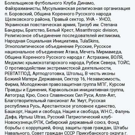
Болельщиков Футбольного Клуба Динамо,
Файзрахманисты, Мусульманская религиозная организация
п. Боровский, Община Коренного Русского народа
Щелковского района, Правый сектор, УНА - УНСО,
Украинская повстанческая армия, Тризуб им. Степана
Бандеры, Братство, Белый Крест, Misanthropic division,
Религиозное объединение последователей инглиизма,
Народная Социальная Инициатива, TulaSkins,
Этнополитическое объединение Русские, Русское
национальное объединение Атака, Мечеть Мирмамеда,
Община Коренного Русского народа г. Астрахани, ВОЛЯ,
Меджлис крымскотатарского народа, Рубеж Севера, ТОЙС,
О противодействии экстремистской деятельности,
РЕВТАТПОД, Артподготовка, Штольц, В честь иконы
Божией Матери Державная, Сектор 16, Независимость,
Фирма, Молодежная правозащитная группа МПГ, Курсом
Правды и Единения, Каракольская инициативная группа,
Автоград Крю, Союз Славянских Сил Руси, Алля-Аят,
Благотворительный пансионат Ак Умут, Русская
республика Русь, Арестантское уголовное единство,
Башкорт, Нация и свобода, Нация и свобода, W.H.С., Фалунь
Дафа, Иртыш Ultras, Русский Патриотический клуб-
Новокузнецк/РПК, Сибирский державный союз, Фонд
борьбы с коррупцией, Фонд защиты прав граждан, Штабы
Навального, Совет граждан СССР Прикубанского округа г.