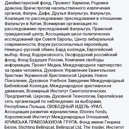
Джеймстаунский фонд, Прожект Хармони, Родники
дракона, Врачи против насильственного извлечения
органов, Фалунь Дафа, Друзья Фалуньгун, Фалуньгун,
Коалиция по расследованию преследования в отношении
Фалуньгун в Китае, Всемирная организация по
расследованию преследований Фалуньгун, Пражский
гражданский центр, Ассоциация школ политических
исследований при Совете Европы, Центр либеральной
современности, Форум русскоязычных европейцев,
Немецко-русский обмен, Бард колледж, Европейский
выбор, Фонд Ходорковского, Оксфордский российский
фонд, Фонд Будущее России, Компания свободы
информации, Проект Медиа, Международное партнерство
за права человека, Духовное Управление Евангельских
Христиан Украинской Христианской Церкви, Новое
Поколение, Духовное Учебное Заведение Международный
Библейский Колледж, Международное христианское
движение, Всемирный Институт Саентологических
Предприятий, Церковь Духовной Технологии, Европейская
сеть организаций по наблюдению за выборами,
Республика Польша, СВОБОДНЫЙ ИДЕЛЬ-УРАЛ,
Ассоциация развития журналистики, IStories fonds,
Королевский Институт Международных Отношений,
КРИМСЬКА ПРАВОЗАХИСНА ГРУПА, Фонд имени Генриха
Бёлля, Stichting Bellingcat, Bellingcat Ltd, The Insider, Институт