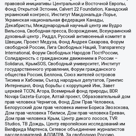
правовой инициативы Центральной и Восточной Европы,
Фонд Открытой Эстонии, Calvert 22 Foundation, Канадский
украинский конгресс, Институт Макдональда-Лорье,
Украинская национальная федерация Канады,
Декабристы, Международный научный центр им Вудро
Вильсона, Свободная пресса, Возрождение, Всеукраинский
духовный центр , Риддл, Русский антивоенный комитет в
Швеции, Проект Медуза, Фонд Андрея Сахарова, Форум
свободной России, Лига Свободных Наций, Transparеncy
International, Форум Свободных Народов ПостРоссии,
Солидарность с гражданским движением в России –
Solidarus, КрымSOS, Свободный университет, Институт
государственного управления, Форум гражданского
общества Россия, Беллона, Союз жителей островов
Тисима и Хабомаи, Съезд народных депутатов, Гринпис
Интернешнл, Фонд борьбы с коррупцией Инк, Завет
церквей TCCN, Агора, Всемирный фонд природы, BDR
Novaja Gazeta-Europe, Алтай проект, Образовательный дом
прав человека Чернигов, Фонд Дом Прав Человека,
Белорусский дом прав человека имени Бориса Звозскова,
Дом прав человека Тбилиси, Дом прав человека Ереван,
Дом прав человека Крым, Центр дикого лосося, TVR
Studios, ТВ Дождь, Центр европейских исследований им
Вилфрида Мартенса, Сетевое объединение журналистов
расследователей, АЛЛАТРА, За свободную Россию,