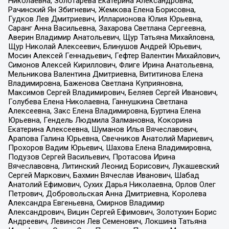
Николаевна, Золотарева Екатерина Александровна,
Рачинский Ян Збигневич, Жемкова Елена Борисовна,
Гудков Лев Дмитриевич, Илларионова Юлия Юрьевна,
Саранг Анна Васильевна, Захарова Светлана Сергеевна,
Аверин Владимир Анатольевич, Щур Татьяна Михайловна,
Щур Николай Алексеевич, Блинушов Андрей Юрьевич,
Мосин Алексей Геннадьевич, Гефтер Валентин Михайлович,
Симонов Алексей Кириллович, Флиге Ирина Анатольевна,
Мельникова Валентина Дмитриевна, Вититинова Елена
Владимировна, Баженова Светлана Куприяновна,
Максимов Сергей Владимирович, Беляев Сергей Иванович,
Голубева Елена Николаевна, Ганнушкина Светлана
Алексеевна, Закс Елена Владимировна, Буртина Елена
Юрьевна, Гендель Людмила Залмановна, Кокорина
Екатерина Алексеевна, Шуманов Илья Вячеславович,
Арапова Галина Юрьевна, Свечников Анатолий Мариевич,
Прохоров Вадим Юрьевич, Шахова Елена Владимировна,
Подузов Сергей Васильевич, Протасова Ирина
Вячеславовна, Литинский Леонид Борисович, Лукашевский
Сергей Маркович, Бахмин Вячеслав Иванович, Шабад
Анатолий Ефимович, Сухих Дарья Николаевна, Орлов Олег
Петрович, Добровольская Анна Дмитриевна, Королева
Александра Евгеньевна, Смирнов Владимир
Александрович, Вицин Сергей Ефимович, Золотухин Борис
Андреевич, Левинсон Лев Семенович, Локшина Татьяна