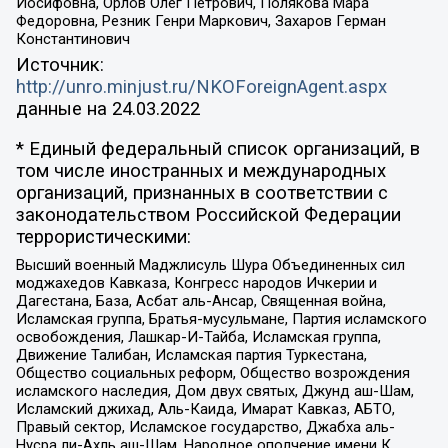
Иосифовна, Орлов Олег Петрович, Полякова Мара
Федоровна, Резник Генри Маркович, Захаров Герман
Константинович
Источник:
http://unro.minjust.ru/NKOForeignAgent.aspx
данные на
24.03.2022
* Единый федеральный список организаций, в
том числе иностранных и международных
организаций, признанных в соответствии с
законодательством Российской Федерации
террористическими:
Высший военный Маджлисуль Шура Объединенных сил
моджахедов Кавказа, Конгресс народов Ичкерии и
Дагестана, База, Асбат аль-Ансар, Священная война,
Исламская группа, Братья-мусульмане, Партия исламского
освобождения, Лашкар-И-Тайба, Исламская группа,
Движение Талибан, Исламская партия Туркестана,
Общество социальных реформ, Общество возрождения
исламского наследия, Дом двух святых, Джунд аш-Шам,
Исламский джихад, Аль-Каида, Имарат Кавказ, АБТО,
Правый сектор, Исламское государство, Джабха аль-
Нусра ли-Ахль аш-Шам, Народное ополчение имени К.