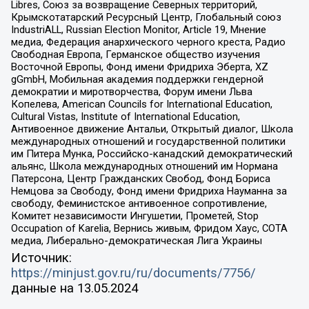
Libres, Союз за возвращение Северных территорий,
Крымскотатарский Ресурсный Центр, Глобальный союз
IndustriALL, Russian Election Monitor, Article 19, Мнение
медиа, Федерация анархического черного креста, Радио
Свободная Европа, Германское общество изучения
Восточной Европы, Фонд имени Фридриха Эберта, XZ
gGmbH, Мобильная академия поддержки гендерной
демократии и миротворчества, Форум имени Льва
Копелева, American Councils for International Education,
Cultural Vistas, Institute of International Education,
Антивоенное движение Антальи, Открытый диалог, Школа
международных отношений и государственной политики
им Питера Мунка, Российско-канадский демократический
альянс, Школа международных отношений им Нормана
Патерсона, Центр Гражданских Свобод, Фонд Бориса
Немцова за Свободу, Фонд имени Фридриха Науманна за
свободу, Феминистское антивоенное сопротивление,
Комитет независимости Ингушетии, Прометей, Stop
Occupation of Karelia, Вернись живым, Фридом Хаус, СОТА
медиа, Либерально-демократическая Лига Украины
Источник:
https://minjust.gov.ru/ru/documents/7756/
данные на
13.05.2024