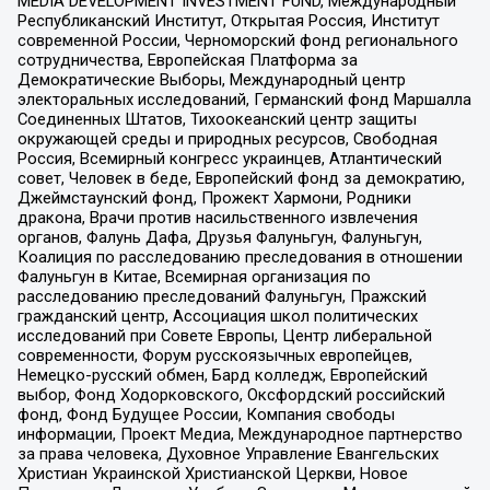
MEDIA DEVELOPMENT INVESTMENT FUND, Международный
Республиканский Институт, Открытая Россия, Институт
современной России, Черноморский фонд регионального
сотрудничества, Европейская Платформа за
Демократические Выборы, Международный центр
электоральных исследований, Германский фонд Маршалла
Соединенных Штатов, Тихоокеанский центр защиты
окружающей среды и природных ресурсов, Свободная
Россия, Всемирный конгресс украинцев, Атлантический
совет, Человек в беде, Европейский фонд за демократию,
Джеймстаунский фонд, Прожект Хармони, Родники
дракона, Врачи против насильственного извлечения
органов, Фалунь Дафа, Друзья Фалуньгун, Фалуньгун,
Коалиция по расследованию преследования в отношении
Фалуньгун в Китае, Всемирная организация по
расследованию преследований Фалуньгун, Пражский
гражданский центр, Ассоциация школ политических
исследований при Совете Европы, Центр либеральной
современности, Форум русскоязычных европейцев,
Немецко-русский обмен, Бард колледж, Европейский
выбор, Фонд Ходорковского, Оксфордский российский
фонд, Фонд Будущее России, Компания свободы
информации, Проект Медиа, Международное партнерство
за права человека, Духовное Управление Евангельских
Христиан Украинской Христианской Церкви, Новое