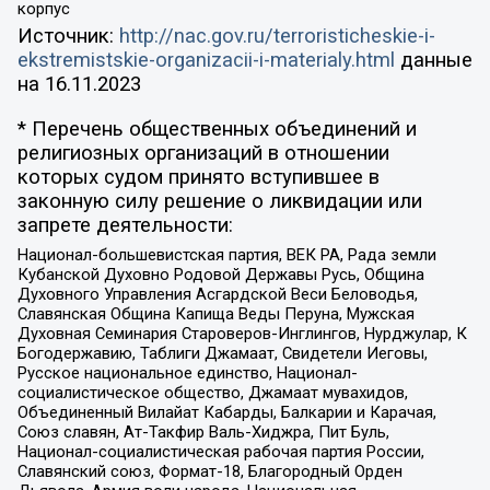
корпус
Источник:
http://nac.gov.ru/terroristicheskie-i-
ekstremistskie-organizacii-i-materialy.html
данные
на
16.11.2023
* Перечень общественных объединений и
религиозных организаций в отношении
которых судом принято вступившее в
законную силу решение о ликвидации или
запрете деятельности:
Национал-большевистская партия, ВЕК РА, Рада земли
Кубанской Духовно Родовой Державы Русь, Община
Духовного Управления Асгардской Веси Беловодья,
Славянская Община Капища Веды Перуна, Мужская
Духовная Семинария Староверов-Инглингов, Нурджулар, К
Богодержавию, Таблиги Джамаат, Свидетели Иеговы,
Русское национальное единство, Национал-
социалистическое общество, Джамаат мувахидов,
Объединенный Вилайат Кабарды, Балкарии и Карачая,
Союз славян, Ат-Такфир Валь-Хиджра, Пит Буль,
Национал-социалистическая рабочая партия России,
Славянский союз, Формат-18, Благородный Орден