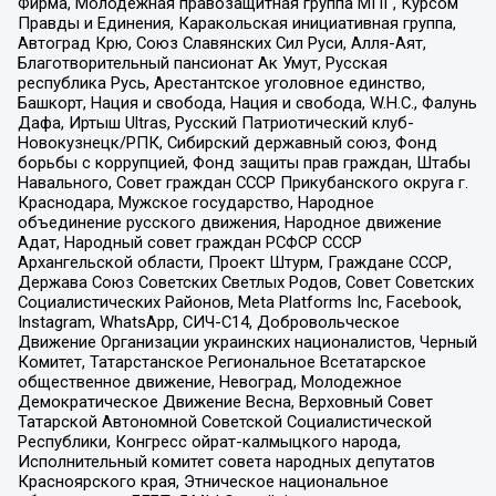
Фирма, Молодежная правозащитная группа МПГ, Курсом
Правды и Единения, Каракольская инициативная группа,
Автоград Крю, Союз Славянских Сил Руси, Алля-Аят,
Благотворительный пансионат Ак Умут, Русская
республика Русь, Арестантское уголовное единство,
Башкорт, Нация и свобода, Нация и свобода, W.H.С., Фалунь
Дафа, Иртыш Ultras, Русский Патриотический клуб-
Новокузнецк/РПК, Сибирский державный союз, Фонд
борьбы с коррупцией, Фонд защиты прав граждан, Штабы
Навального, Совет граждан СССР Прикубанского округа г.
Краснодара, Мужское государство, Народное
объединение русского движения, Народное движение
Адат, Народный совет граждан РСФСР СССР
Архангельской области, Проект Штурм, Граждане СССР,
Держава Союз Советских Светлых Родов, Совет Советских
Социалистических Районов, Meta Platforms Inc, Facebook,
Instagram, WhatsApp, СИЧ-С14, Добровольческое
Движение Организации украинских националистов, Черный
Комитет, Татарстанское Региональное Всетатарское
общественное движение, Невоград, Молодежное
Демократическое Движение Весна, Верховный Совет
Татарской Автономной Советской Социалистической
Республики, Конгресс ойрат-калмыцкого народа,
Исполнительный комитет совета народных депутатов
Красноярского края, Этническое национальное