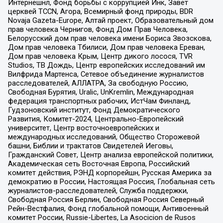
Интернешнл, Фонд борьбы с коррупцией Инк, Завет
церквей TCCN, Агора, Всемирный фонд природы, BDR
Novaja Gazeta-Europe, Алтай проект, Образовательный дом
прав человека Чернигов, Фонд Дом Прав Человека,
Белорусский дом прав человека имени Бориса Звозскова,
Дом прав человека Тбилиси, Дом прав человека Ереван,
Дом прав человека Крым, Центр дикого лосося, TVR
Studios, ТВ Дождь, Центр европейских исследований им
Вилфрида Мартенса, Сетевое объединение журналистов
расследователей, АЛЛАТРА, За свободную Россию,
Свободная Бурятия, Uralic, UnKremlin, Международная
федерация транспортных рабочих, ИстЧам Финланд,
Гудзоновский институт, Фонд Демократического
Развития, Комитет-2024, Центрально-Европейский
университет, Центр восточноевропейских и
международных исследований, Общество Сторожевой
башни, Библии и трактатов Свидетелей Иеговы,
Гражданский Совет, Центр анализа европейской политики,
Академическая сеть Восточная Европа, Российский
комитет действия, РЭНД корпорейшн, Русская Америка за
демократию в России, Настоящая Россия, Глобальная сеть
журналистов-расследователей, Служба поддержки,
Свободная Россия Берлин, Свободная Россия Северный
Рейн-Вестфалия, Фонд глобальной помощи, Антивоенный
комитет России, Russie-Libertes, La Asocicion de Rusos