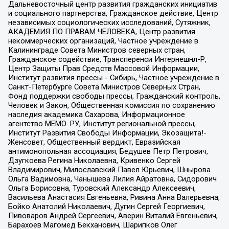
Дальневосточный центр развития гражданских инициатив
и социального партнерства, Гражданское действие, Центр
независимых социологических исследований, Сутяжник,
АКАДЕМИЯ ПО ПРАВАМ ЧЕЛОВЕКА, Центр развития
некоммерческих организаций, Частное учреждение в
Калининграде Совета Министров северных стран,
Гражданское содействие, Трансперенси Интернешнл-Р,
Центр Защиты Прав Средств Массовой Информации,
Институт развития прессы - Сибирь, Частное учреждение в
Санкт-Петербурге Совета Министров Северных Стран,
Фонд поддержки свободы прессы, Гражданский контроль,
Человек и Закон, Общественная комиссия по сохранению
наследия академика Сахарова, Информационное
агентство МЕМО. РУ, Институт региональной прессы,
Институт Развития Свободы Информации, Экозащита!-
Женсовет, Общественный вердикт, Евразийская
антимонопольная ассоциация, Бедушев Петр Петрович,
Дзугкоева Регина Николаевна, Кривенко Сергей
Владимирович, Милославский Павел Юрьевич, Шнырова
Ольга Вадимовна, Чанышева Лилия Айратовна, Сидорович
Ольга Борисовна, Туровский Александр Алексеевич,
Васильева Анастасия Евгеньевна, Ривина Анна Валерьевна,
Бойко Анатолий Николаевич, Дугин Сергей Георгиевич,
Пивоваров Андрей Сергеевич, Аверин Виталий Евгеньевич,
Барахоев Магомед Бекханович, Шарипков Олег