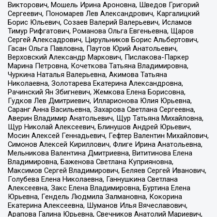
Викторович, Мошель Ирина Ароновна, Шведов Григорий
Сергеевич, Пономарев Лев Александрович, Каргалицкий
Борис Юльевич, Созаев Валерий Валерьевич, Исламов
Тимур Рифгатович, Романова Ольга Евгеньевна, Щаров
Сергей Алексадрович, Цирульников Борис Альбертович,
Гасан Ольга Павловна, Паутов Юрий Анатольевич,
Верховский Александр Маркович, Пислакова-Паркер
Марина Петровна, Кочеткова Татьяна Владимировна,
Чуркина Наталья Валерьевна, Акимова Татьяна
Николаевна, Золотарева Екатерина Александровна,
Рачинский Ян Збигневич, Жемкова Елена Борисовна,
Гудков Лев Дмитриевич, Илларионова Юлия Юрьевна,
Саранг Анна Васильевна, Захарова Светлана Сергеевна,
Аверин Владимир Анатольевич, Щур Татьяна Михайловна,
Щур Николай Алексеевич, Блинушов Андрей Юрьевич,
Мосин Алексей Геннадьевич, Гефтер Валентин Михайлович,
Симонов Алексей Кириллович, Флиге Ирина Анатольевна,
Мельникова Валентина Дмитриевна, Вититинова Елена
Владимировна, Баженова Светлана Куприяновна,
Максимов Сергей Владимирович, Беляев Сергей Иванович,
Голубева Елена Николаевна, Ганнушкина Светлана
Алексеевна, Закс Елена Владимировна, Буртина Елена
Юрьевна, Гендель Людмила Залмановна, Кокорина
Екатерина Алексеевна, Шуманов Илья Вячеславович,
Арапова Галина Юрьевна, Свечников Анатолий Мариевич,