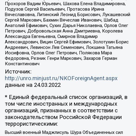
Прохоров Вадим Юрьевич, Шахова Елена Владимировна,
Подузов Сергей Васильевич, Протасова Ирина
Вячеславовна, Литинский Леонид Борисович, Лукашевский
Сергей Маркович, Бахмин Вячеслав Иванович, Шабад
Анатолий Ефимович, Сухих Дарья Николаевна, Орлов Олег
Петрович, Добровольская Анна Дмитриевна, Королева
Александра Евгеньевна, Смирнов Владимир
Александрович, Вицин Сергей Ефимович, Золотухин Борис
Андреевич, Левинсон Лев Семенович, Локшина Татьяна
Иосифовна, Орлов Олег Петрович, Полякова Мара
Федоровна, Резник Генри Маркович, Захаров Герман
Константинович
Источник:
http://unro.minjust.ru/NKOForeignAgent.aspx
данные на
24.03.2022
* Единый федеральный список организаций, в
том числе иностранных и международных
организаций, признанных в соответствии с
законодательством Российской Федерации
террористическими:
Высший военный Маджлисуль Шура Объединенных сил