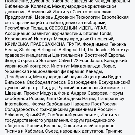
Поколение, Духовное Учебное Заведение Международный
Библейский Колледж, Международное христианское
движение, Всемирный Институт Саентологических
Предприятий, Церковь Духовной Технологии, Европейская
сеть организаций по наблюдению за выборами,
Республика Польша, СВОБОДНЫЙ ИДЕЛЬ-УРАЛ,
Ассоциация развития журналистики, IStories fonds,
Королевский Институт Международных Отношений,
КРИМСЬКА ПРАВОЗАХИСНА ГРУПА, Фонд имени Генриха
Бёлля, Stichting Bellingcat, Bellingcat Ltd, The Insider, Институт
правовой инициативы Центральной и Восточной Европы,
Фонд Открытой Эстонии, Calvert 22 Foundation, Канадский
украинский конгресс, Институт Макдональда-Лорье,
Украинская национальная федерация Канады,
Декабристы, Международный научный центр им Вудро
Вильсона, Свободная пресса, Возрождение, Всеукраинский
духовный центр , Риддл, Русский антивоенный комитет в
Швеции, Проект Медуза, Фонд Андрея Сахарова, Форум
свободной России, Лига Свободных Наций, Transparеncy
International, Форум Свободных Народов ПостРоссии,
Солидарность с гражданским движением в России –
Solidarus, КрымSOS, Свободный университет, Институт
государственного управления, Форум гражданского
общества Россия, Беллона, Союз жителей островов
Тисима и Хабомаи, Съезд народных депутатов, Гринпис