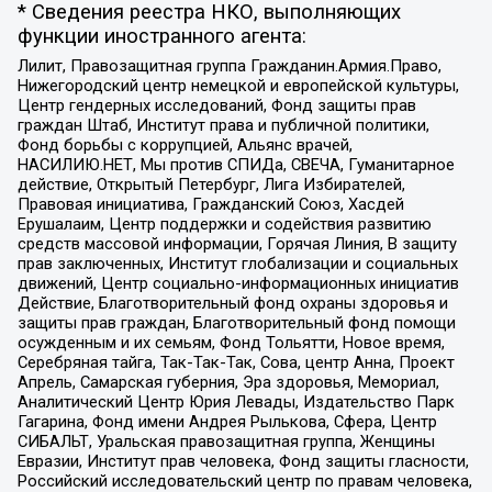
* Сведения реестра НКО, выполняющих
функции иностранного агента:
Лилит, Правозащитная группа Гражданин.Армия.Право,
Нижегородский центр немецкой и европейской культуры,
Центр гендерных исследований, Фонд защиты прав
граждан Штаб, Институт права и публичной политики,
Фонд борьбы с коррупцией, Альянс врачей,
НАСИЛИЮ.НЕТ, Мы против СПИДа, СВЕЧА, Гуманитарное
действие, Открытый Петербург, Лига Избирателей,
Правовая инициатива, Гражданский Союз, Хасдей
Ерушалаим, Центр поддержки и содействия развитию
средств массовой информации, Горячая Линия, В защиту
прав заключенных, Институт глобализации и социальных
движений, Центр социально-информационных инициатив
Действие, Благотворительный фонд охраны здоровья и
защиты прав граждан, Благотворительный фонд помощи
осужденным и их семьям, Фонд Тольятти, Новое время,
Серебряная тайга, Так-Так-Так, Сова, центр Анна, Проект
Апрель, Самарская губерния, Эра здоровья, Мемориал,
Аналитический Центр Юрия Левады, Издательство Парк
Гагарина, Фонд имени Андрея Рылькова, Сфера, Центр
СИБАЛЬТ, Уральская правозащитная группа, Женщины
Евразии, Институт прав человека, Фонд защиты гласности,
Российский исследовательский центр по правам человека,