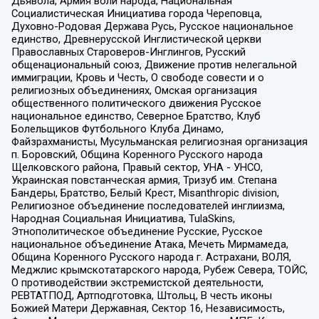
Дьявола, Армия воли народа, Национальная
Социалистическая Инициатива города Череповца,
Духовно-Родовая Держава Русь, Русское национальное
единство, Древнерусской Инглистической церкви
Православных Староверов-Инглингов, Русский
общенациональный союз, Движение против нелегальной
иммиграции, Кровь и Честь, О свободе совести и о
религиозных объединениях, Омская организация
общественного политического движения Русское
национальное единство, Северное Братство, Клуб
Болельщиков Футбольного Клуба Динамо,
Файзрахманисты, Мусульманская религиозная организация
п. Боровский, Община Коренного Русского народа
Щелковского района, Правый сектор, УНА - УНСО,
Украинская повстанческая армия, Тризуб им. Степана
Бандеры, Братство, Белый Крест, Misanthropic division,
Религиозное объединение последователей инглиизма,
Народная Социальная Инициатива, TulaSkins,
Этнополитическое объединение Русские, Русское
национальное объединение Атака, Мечеть Мирмамеда,
Община Коренного Русского народа г. Астрахани, ВОЛЯ,
Меджлис крымскотатарского народа, Рубеж Севера, ТОЙС,
О противодействии экстремистской деятельности,
РЕВТАТПОД, Артподготовка, Штольц, В честь иконы
Божией Матери Державная, Сектор 16, Независимость,