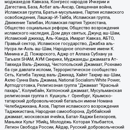
моджахедов Кавказа, Конгресс народов Ичкерии и
Дагестана, База, Асбат аль-Ансар, Священная война,
Исламская группа, Братья-мусульмане, Партия исламского
освобождения, Лашкар-И-Тайба, Исламская группа,
Движение Талибан, Исламская партия Туркестана,
Общество социальных реформ, Общество возрождения
исламского наследия, Дом двух святых, Джунд аш-Шам,
Исламский джихад, Аль-Каида, Имарат Кавказ, АБТО,
Правый сектор, Исламское государство, Джабха аль-
Нусра ли-Ахль аш-Шам, Народное ополчение имени К.
Минина и Д. Пожарского, Аджр от Аллаха Субхану уа
Тагьаля SHAM, АУМ Синрике, Муджахеды джамаата Ат-
Тавхида Валь-Джихад, Чистопольский Джамаат, Рохнамо
ба суи давлати исломи, Террористическое сообщество
Сеть, Катиба Таухид валь-Джихад, Хайят Тахрир аш-Шам,
Ахлю Сунна Валь Джамаа, National Socialism/White Power,
Артподготовка, Религиозная группа “Джамаат “Красный
пахарь”, Колумбайн, Хатлонский джамаат, Мусульманская
религиозная группа п. Кушкуль г. Оренбург, Крымско-
татарский добровольческий батальон имени Номана
Челебиджихана, Азов, Партия исламского возрождения
Таджикистана, Народная самооборона, Дуббайский
джамаат, московская ячейка, Батал-Хаджи Белхороев,
Маньяки Культ Убийц, Молодёжь Которая Улыбается,
Легион Свобода России, Айдар, Русский добровольческий