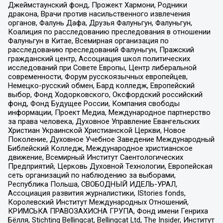
Джеймстаунский фонд, Прожект Хармони, Родники
дракона, Врачи против насильственного извлечения
органов, Фалунь Дафа, Друзья Фалуньгун, Фалуньгун,
Коалиция по расследованию преследования в отношении
Фалуньгун в Китае, Всемирная организация по
расследованию преследований Фалуньгун, Пражский
гражданский центр, Ассоциация школ политических
исследований при Совете Европы, Центр либеральной
современности, Форум русскоязычных европейцев,
Немецко-русский обмен, Бард колледж, Европейский
выбор, Фонд Ходорковского, Оксфордский российский
фонд, Фонд Будущее России, Компания свободы
информации, Проект Медиа, Международное партнерство
за права человека, Духовное Управление Евангельских
Христиан Украинской Христианской Церкви, Новое
Поколение, Духовное Учебное Заведение Международный
Библейский Колледж, Международное христианское
движение, Всемирный Институт Саентологических
Предприятий, Церковь Духовной Технологии, Европейская
сеть организаций по наблюдению за выборами,
Республика Польша, СВОБОДНЫЙ ИДЕЛЬ-УРАЛ,
Ассоциация развития журналистики, IStories fonds,
Королевский Институт Международных Отношений,
КРИМСЬКА ПРАВОЗАХИСНА ГРУПА, Фонд имени Генриха
Бёлля, Stichting Bellingcat, Bellingcat Ltd, The Insider, Институт