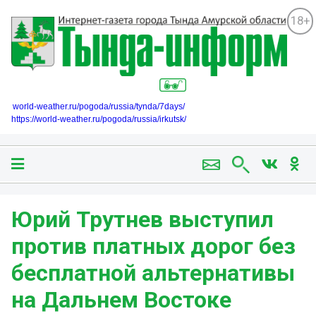
18+
world-weather.ru/pogoda/russia/tynda/7days/
https://world-weather.ru/pogoda/russia/irkutsk/
Юрий Трутнев выступил
против платных дорог без
бесплатной альтернативы
на Дальнем Востоке