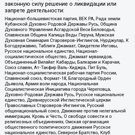
законную силу решение о ликвидации или
запрете деятельности:
Национал-большевистская партия, ВЕК РА, Рада земли
Кубанской Духовно Родовой Державы Русь, Община
Духовного Управления Асгардской Веси Беловодья,
Славянская Община Капища Веды Перуна, Мужская
Духовная Семинария Староверов-Инглингов, Нурджулар, К
Богодержавию, Таблиги Джамаат, Свидетели Иеговы,
Русское национальное единство, Национал-
социалистическое общество, Джамаат мувахидов,
Объединенный Вилайат Кабарды, Балкарии и Карачая,
Союз славян, Ат-Такфир Валь-Хиджра, Пит Буль,
Национал-социалистическая рабочая партия России,
Славянский союз, Формат-18, Благородный Орден
Дьявола, Армия воли народа, Национальная
Социалистическая Инициатива города Череповца,
Духовно-Родовая Держава Русь, Русское национальное
единство, Древнерусской Инглистической церкви
Православных Староверов-Инглингов, Русский
общенациональный союз, Движение против нелегальной
иммиграции, Кровь и Честь, О свободе совести и о
религиозных объединениях, Омская организация
общественного политического движения Русское
национальное единство, Северное Братство, Клуб