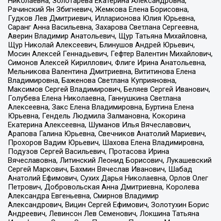
Николаевна, Золотарева Екатерина Александровна,
Рачинский Ян Збигневич, Жемкова Елена Борисовна,
Гудков Лев Дмитриевич, Илларионова Юлия Юрьевна,
Саранг Анна Васильевна, Захарова Светлана Сергеевна,
Аверин Владимир Анатольевич, Щур Татьяна Михайловна,
Щур Николай Алексеевич, Блинушов Андрей Юрьевич,
Мосин Алексей Геннадьевич, Гефтер Валентин Михайлович,
Симонов Алексей Кириллович, Флиге Ирина Анатольевна,
Мельникова Валентина Дмитриевна, Вититинова Елена
Владимировна, Баженова Светлана Куприяновна,
Максимов Сергей Владимирович, Беляев Сергей Иванович,
Голубева Елена Николаевна, Ганнушкина Светлана
Алексеевна, Закс Елена Владимировна, Буртина Елена
Юрьевна, Гендель Людмила Залмановна, Кокорина
Екатерина Алексеевна, Шуманов Илья Вячеславович,
Арапова Галина Юрьевна, Свечников Анатолий Мариевич,
Прохоров Вадим Юрьевич, Шахова Елена Владимировна,
Подузов Сергей Васильевич, Протасова Ирина
Вячеславовна, Литинский Леонид Борисович, Лукашевский
Сергей Маркович, Бахмин Вячеслав Иванович, Шабад
Анатолий Ефимович, Сухих Дарья Николаевна, Орлов Олег
Петрович, Добровольская Анна Дмитриевна, Королева
Александра Евгеньевна, Смирнов Владимир
Александрович, Вицин Сергей Ефимович, Золотухин Борис
Андреевич, Левинсон Лев Семенович, Локшина Татьяна