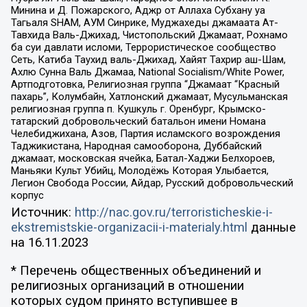
Минина и Д. Пожарского, Аджр от Аллаха Субхану уа
Тагьаля SHAM, АУМ Синрике, Муджахеды джамаата Ат-
Тавхида Валь-Джихад, Чистопольский Джамаат, Рохнамо
ба суи давлати исломи, Террористическое сообщество
Сеть, Катиба Таухид валь-Джихад, Хайят Тахрир аш-Шам,
Ахлю Сунна Валь Джамаа, National Socialism/White Power,
Артподготовка, Религиозная группа “Джамаат “Красный
пахарь”, Колумбайн, Хатлонский джамаат, Мусульманская
религиозная группа п. Кушкуль г. Оренбург, Крымско-
татарский добровольческий батальон имени Номана
Челебиджихана, Азов, Партия исламского возрождения
Таджикистана, Народная самооборона, Дуббайский
джамаат, московская ячейка, Батал-Хаджи Белхороев,
Маньяки Культ Убийц, Молодёжь Которая Улыбается,
Легион Свобода России, Айдар, Русский добровольческий
корпус
Источник:
http://nac.gov.ru/terroristicheskie-i-
ekstremistskie-organizacii-i-materialy.html
данные
на
16.11.2023
* Перечень общественных объединений и
религиозных организаций в отношении
которых судом принято вступившее в