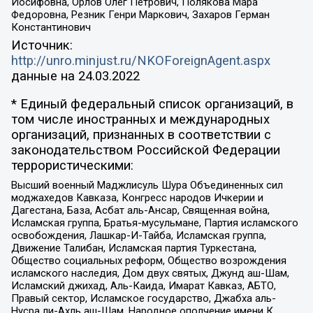
Иосифовна, Орлов Олег Петрович, Полякова Мара
Федоровна, Резник Генри Маркович, Захаров Герман
Константинович
Источник:
http://unro.minjust.ru/NKOForeignAgent.aspx
данные на
24.03.2022
* Единый федеральный список организаций, в
том числе иностранных и международных
организаций, признанных в соответствии с
законодательством Российской Федерации
террористическими:
Высший военный Маджлисуль Шура Объединенных сил
моджахедов Кавказа, Конгресс народов Ичкерии и
Дагестана, База, Асбат аль-Ансар, Священная война,
Исламская группа, Братья-мусульмане, Партия исламского
освобождения, Лашкар-И-Тайба, Исламская группа,
Движение Талибан, Исламская партия Туркестана,
Общество социальных реформ, Общество возрождения
исламского наследия, Дом двух святых, Джунд аш-Шам,
Исламский джихад, Аль-Каида, Имарат Кавказ, АБТО,
Правый сектор, Исламское государство, Джабха аль-
Нусра ли-Ахль аш-Шам, Народное ополчение имени К.