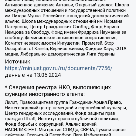
Антивоенное движение Антальи, Открытый диалог, Школа
международных отношений и государственной политики
им Питера Мунка, Российско-канадский демократический
альянс, Школа международных отношений им Нормана
Патерсона, Центр Гражданских Свобод, Фонд Бориса
Немцова за Свободу, Фонд имени Фридриха Науманна за
свободу, Феминистское антивоенное сопротивление,
Комитет независимости Ингушетии, Прометей, Stop
Occupation of Karelia, Вернись живым, Фридом Хаус, СОТА
медиа, Либерально-демократическая Лига Украины
Источник:
https://minjust.gov.ru/ru/documents/7756/
данные на
13.05.2024
* Сведения реестра НКО, выполняющих
функции иностранного агента:
Лилит, Правозащитная группа Гражданин.Армия.Право,
Нижегородский центр немецкой и европейской культуры,
Центр гендерных исследований, Фонд защиты прав
граждан Штаб, Институт права и публичной политики,
Фонд борьбы с коррупцией, Альянс врачей,
НАСИЛИЮ.НЕТ, Мы против СПИДа, СВЕЧА, Гуманитарное
действие, Открытый Петербург, Лига Избирателей,