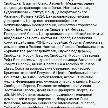
Свободная Бурятия, Uralic, UnKremlin, Международная
федерация транспортных рабочих, ИстЧам Финланд,
Гудзоновский институт, Фонд Демократического
Развития, Комитет-2024, Центрально-Европейский
университет, Центр восточноевропейских и
международных исследований, Общество Сторожевой
башни, Библии и трактатов Свидетелей Иеговы,
Гражданский Совет, Центр анализа европейской политики,
Академическая сеть Восточная Европа, Российский
комитет действия, РЭНД корпорейшн, Русская Америка за
демократию в России, Настоящая Россия, Глобальная сеть
журналистов-расследователей, Служба поддержки,
Свободная Россия Берлин, Свободная Россия Северный
Рейн-Вестфалия, Фонд глобальной помощи, Антивоенный
комитет России, Russie-Libertes, La Asocicion de Rusos
Libres, Союз за возвращение Северных территорий,
Крымскотатарский Ресурсный Центр, Глобальный союз
IndustriALL, Russian Election Monitor, Article 19, Мнение
медиа, Федерация анархического черного креста, Радио
Свободная Европа, Германское общество изучения
Восточной Европы, Фонд имени Фридриха Эберта, XZ
gGmbH, Мобильная академия поддержки гендерной
демократии и миротворчества, Форум имени Льва
Копелева, American Councils for International Education,
Cultural Vistas, Institute of International Education,