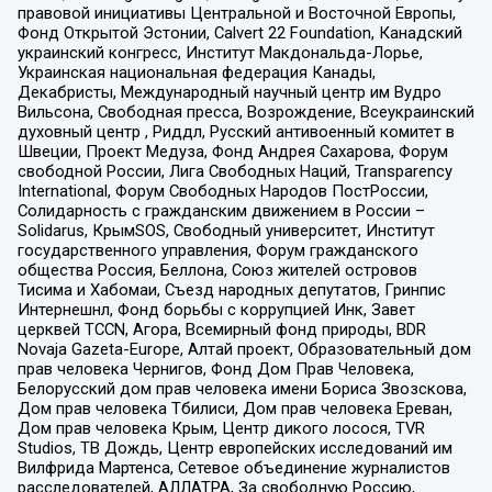
правовой инициативы Центральной и Восточной Европы,
Фонд Открытой Эстонии, Calvert 22 Foundation, Канадский
украинский конгресс, Институт Макдональда-Лорье,
Украинская национальная федерация Канады,
Декабристы, Международный научный центр им Вудро
Вильсона, Свободная пресса, Возрождение, Всеукраинский
духовный центр , Риддл, Русский антивоенный комитет в
Швеции, Проект Медуза, Фонд Андрея Сахарова, Форум
свободной России, Лига Свободных Наций, Transparеncy
International, Форум Свободных Народов ПостРоссии,
Солидарность с гражданским движением в России –
Solidarus, КрымSOS, Свободный университет, Институт
государственного управления, Форум гражданского
общества Россия, Беллона, Союз жителей островов
Тисима и Хабомаи, Съезд народных депутатов, Гринпис
Интернешнл, Фонд борьбы с коррупцией Инк, Завет
церквей TCCN, Агора, Всемирный фонд природы, BDR
Novaja Gazeta-Europe, Алтай проект, Образовательный дом
прав человека Чернигов, Фонд Дом Прав Человека,
Белорусский дом прав человека имени Бориса Звозскова,
Дом прав человека Тбилиси, Дом прав человека Ереван,
Дом прав человека Крым, Центр дикого лосося, TVR
Studios, ТВ Дождь, Центр европейских исследований им
Вилфрида Мартенса, Сетевое объединение журналистов
расследователей, АЛЛАТРА, За свободную Россию,