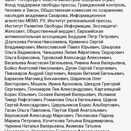
Фонд поддержки свободы прессы, Гражданский контроль,
Человек и Закон, Общественная комиссия по сохранению
наследия академика Сахарова, Информационное
агентство МЕМО. РУ, Институт региональной прессы,
Институт Развития Свободы Информации, Экозащита!-
Женсовет, Общественный вердикт, Евразийская
антимонопольная ассоциация, Бедушев Петр Петрович,
Дзугкоева Регина Николаевна, Кривенко Сергей
Владимирович, Милославский Павел Юрьевич, Шнырова
Ольга Вадимовна, Чанышева Лилия Айратовна, Сидорович
Ольга Борисовна, Туровский Александр Алексеевич,
Васильева Анастасия Евгеньевна, Ривина Анна Валерьевна,
Бойко Анатолий Николаевич, Дугин Сергей Георгиевич,
Пивоваров Андрей Сергеевич, Аверин Виталий Евгеньевич,
Барахоев Магомед Бекханович, Шарипков Олег
Викторович, Мошель Ирина Ароновна, Шведов Григорий
Сергеевич, Пономарев Лев Александрович, Каргалицкий
Борис Юльевич, Созаев Валерий Валерьевич, Исламов
Тимур Рифгатович, Романова Ольга Евгеньевна, Щаров
Сергей Алексадрович, Цирульников Борис Альбертович,
Гасан Ольга Павловна, Паутов Юрий Анатольевич,
Верховский Александр Маркович, Пислакова-Паркер
Марина Петровна, Кочеткова Татьяна Владимировна,
Чуркина Наталья Валерьевна, Акимова Татьяна