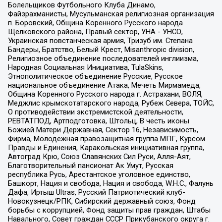
Болельщиков Футбольного Клуба Динамо,
Файзрахманисты, Мусульманская религиозная организация
п. Боровский, Община Коренного Русского народа
Щелковского района, Правый сектор, УНА - УНСО,
Украинская повстанческая армия, Тризуб им. Степана
Бандеры, Братство, Белый Крест, Misanthropic division,
Религиозное объединение последователей инглиизма,
Народная Социальная Инициатива, TulaSkins,
Этнополитическое объединение Русские, Русское
национальное объединение Атака, Мечеть Мирмамеда,
Община Коренного Русского народа г. Астрахани, ВОЛЯ,
Меджлис крымскотатарского народа, Рубеж Севера, ТОЙС,
О противодействии экстремистской деятельности,
РЕВТАТПОД, Артподготовка, Штольц, В честь иконы
Божией Матери Державная, Сектор 16, Независимость,
Фирма, Молодежная правозащитная группа МПГ, Курсом
Правды и Единения, Каракольская инициативная группа,
Автоград Крю, Союз Славянских Сил Руси, Алля-Аят,
Благотворительный пансионат Ак Умут, Русская
республика Русь, Арестантское уголовное единство,
Башкорт, Нация и свобода, Нация и свобода, W.H.С., Фалунь
Дафа, Иртыш Ultras, Русский Патриотический клуб-
Новокузнецк/РПК, Сибирский державный союз, Фонд
борьбы с коррупцией, Фонд защиты прав граждан, Штабы
Навального, Совет граждан СССР Прикубанского округа г.