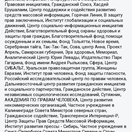
Правовая инициатива, Гражданский Союз, Хасдей
Ерушалаим, Центр поддержки и содействия развитию
средств массовой информации, Горячая Линия, В защиту
прав заключенных, Институт глобализации и социальных
движений, Центр социально-информационных инициатив
Действие, Благотворительный фонд охраны здоровья и
защиты прав граждан, Благотворительный фонд помощи
осужденным и их семьям, Фонд Тольятти, Новое время,
Серебряная тайга, Так-Так-Так, Сова, центр Анна, Проект
Апрель, Самарская губерния, Эра здоровья, Мемориал,
Аналитический Центр Юрия Левады, Издательство Парк
Гагарина, Фонд имени Андрея Рылькова, Сфера, Центр
СИБАЛЬТ, Уральская правозащитная группа, Женщины
Евразии, Институт прав человека, Фонд защиты гласности,
Российский исследовательский центр по правам человека,
Дальневосточный центр развития гражданских инициатив
и социального партнерства, Гражданское действие, Центр
независимых социологических исследований, Сутяжник,
АКАДЕМИЯ ПО ПРАВАМ ЧЕЛОВЕКА, Центр развития
некоммерческих организаций, Частное учреждение в
Калининграде Совета Министров северных стран,
Гражданское содействие, Трансперенси Интернешнл-Р,
Центр Защиты Прав Средств Массовой Информации,
Институт развития прессы - Сибирь, Частное учреждение в
Санкт-Петербурге Совета Министров Северных Стран,