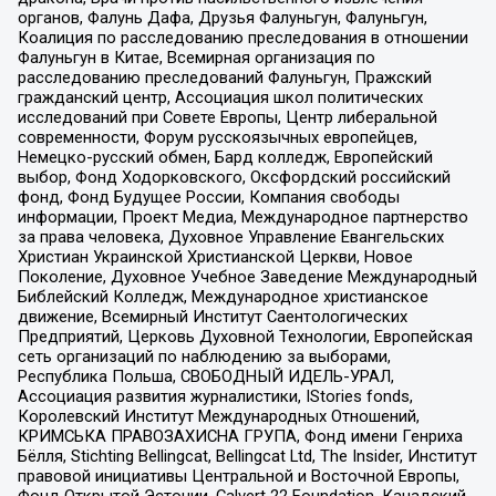
органов, Фалунь Дафа, Друзья Фалуньгун, Фалуньгун,
Коалиция по расследованию преследования в отношении
Фалуньгун в Китае, Всемирная организация по
расследованию преследований Фалуньгун, Пражский
гражданский центр, Ассоциация школ политических
исследований при Совете Европы, Центр либеральной
современности, Форум русскоязычных европейцев,
Немецко-русский обмен, Бард колледж, Европейский
выбор, Фонд Ходорковского, Оксфордский российский
фонд, Фонд Будущее России, Компания свободы
информации, Проект Медиа, Международное партнерство
за права человека, Духовное Управление Евангельских
Христиан Украинской Христианской Церкви, Новое
Поколение, Духовное Учебное Заведение Международный
Библейский Колледж, Международное христианское
движение, Всемирный Институт Саентологических
Предприятий, Церковь Духовной Технологии, Европейская
сеть организаций по наблюдению за выборами,
Республика Польша, СВОБОДНЫЙ ИДЕЛЬ-УРАЛ,
Ассоциация развития журналистики, IStories fonds,
Королевский Институт Международных Отношений,
КРИМСЬКА ПРАВОЗАХИСНА ГРУПА, Фонд имени Генриха
Бёлля, Stichting Bellingcat, Bellingcat Ltd, The Insider, Институт
правовой инициативы Центральной и Восточной Европы,
Фонд Открытой Эстонии, Calvert 22 Foundation, Канадский