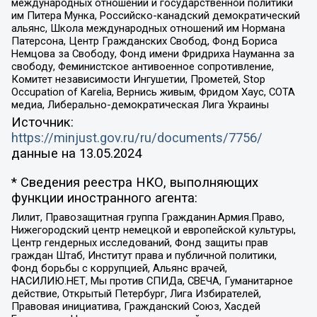
международных отношений и государственной политики
им Питера Мунка, Российско-канадский демократический
альянс, Школа международных отношений им Нормана
Патерсона, Центр Гражданских Свобод, Фонд Бориса
Немцова за Свободу, Фонд имени Фридриха Науманна за
свободу, Феминистское антивоенное сопротивление,
Комитет независимости Ингушетии, Прометей, Stop
Occupation of Karelia, Вернись живым, Фридом Хаус, СОТА
медиа, Либерально-демократическая Лига Украины
Источник:
https://minjust.gov.ru/ru/documents/7756/
данные на
13.05.2024
* Сведения реестра НКО, выполняющих
функции иностранного агента:
Лилит, Правозащитная группа Гражданин.Армия.Право,
Нижегородский центр немецкой и европейской культуры,
Центр гендерных исследований, Фонд защиты прав
граждан Штаб, Институт права и публичной политики,
Фонд борьбы с коррупцией, Альянс врачей,
НАСИЛИЮ.НЕТ, Мы против СПИДа, СВЕЧА, Гуманитарное
действие, Открытый Петербург, Лига Избирателей,
Правовая инициатива, Гражданский Союз, Хасдей