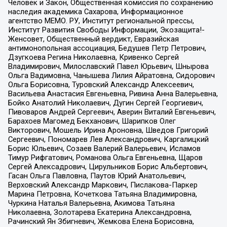
Человек и Закон, Общественная комиссия по сохранению
наследия академика Сахарова, Информационное
агентство МЕМО. РУ, Институт региональной прессы,
Институт Развития Свободы Информации, Экозащита!-
Женсовет, Общественный вердикт, Евразийская
антимонопольная ассоциация, Бедушев Петр Петрович,
Дзугкоева Регина Николаевна, Кривенко Сергей
Владимирович, Милославский Павел Юрьевич, Шнырова
Ольга Вадимовна, Чанышева Лилия Айратовна, Сидорович
Ольга Борисовна, Туровский Александр Алексеевич,
Васильева Анастасия Евгеньевна, Ривина Анна Валерьевна,
Бойко Анатолий Николаевич, Дугин Сергей Георгиевич,
Пивоваров Андрей Сергеевич, Аверин Виталий Евгеньевич,
Барахоев Магомед Бекханович, Шарипков Олег
Викторович, Мошель Ирина Ароновна, Шведов Григорий
Сергеевич, Пономарев Лев Александрович, Каргалицкий
Борис Юльевич, Созаев Валерий Валерьевич, Исламов
Тимур Рифгатович, Романова Ольга Евгеньевна, Щаров
Сергей Алексадрович, Цирульников Борис Альбертович,
Гасан Ольга Павловна, Паутов Юрий Анатольевич,
Верховский Александр Маркович, Пислакова-Паркер
Марина Петровна, Кочеткова Татьяна Владимировна,
Чуркина Наталья Валерьевна, Акимова Татьяна
Николаевна, Золотарева Екатерина Александровна,
Рачинский Ян Збигневич, Жемкова Елена Борисовна,