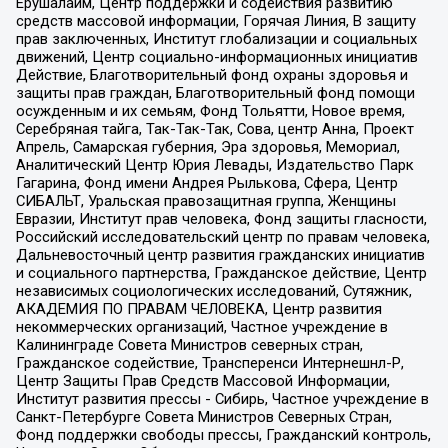
Ерушалаим, Центр поддержки и содействия развитию
средств массовой информации, Горячая Линия, В защиту
прав заключенных, Институт глобализации и социальных
движений, Центр социально-информационных инициатив
Действие, Благотворительный фонд охраны здоровья и
защиты прав граждан, Благотворительный фонд помощи
осужденным и их семьям, Фонд Тольятти, Новое время,
Серебряная тайга, Так-Так-Так, Сова, центр Анна, Проект
Апрель, Самарская губерния, Эра здоровья, Мемориал,
Аналитический Центр Юрия Левады, Издательство Парк
Гагарина, Фонд имени Андрея Рылькова, Сфера, Центр
СИБАЛЬТ, Уральская правозащитная группа, Женщины
Евразии, Институт прав человека, Фонд защиты гласности,
Российский исследовательский центр по правам человека,
Дальневосточный центр развития гражданских инициатив
и социального партнерства, Гражданское действие, Центр
независимых социологических исследований, Сутяжник,
АКАДЕМИЯ ПО ПРАВАМ ЧЕЛОВЕКА, Центр развития
некоммерческих организаций, Частное учреждение в
Калининграде Совета Министров северных стран,
Гражданское содействие, Трансперенси Интернешнл-Р,
Центр Защиты Прав Средств Массовой Информации,
Институт развития прессы - Сибирь, Частное учреждение в
Санкт-Петербурге Совета Министров Северных Стран,
Фонд поддержки свободы прессы, Гражданский контроль,