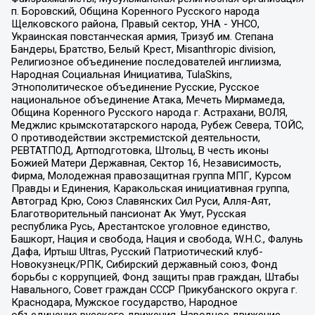
п. Боровский, Община Коренного Русского народа
Щелковского района, Правый сектор, УНА - УНСО,
Украинская повстанческая армия, Тризуб им. Степана
Бандеры, Братство, Белый Крест, Misanthropic division,
Религиозное объединение последователей инглиизма,
Народная Социальная Инициатива, TulaSkins,
Этнополитическое объединение Русские, Русское
национальное объединение Атака, Мечеть Мирмамеда,
Община Коренного Русского народа г. Астрахани, ВОЛЯ,
Меджлис крымскотатарского народа, Рубеж Севера, ТОЙС,
О противодействии экстремистской деятельности,
РЕВТАТПОД, Артподготовка, Штольц, В честь иконы
Божией Матери Державная, Сектор 16, Независимость,
Фирма, Молодежная правозащитная группа МПГ, Курсом
Правды и Единения, Каракольская инициативная группа,
Автоград Крю, Союз Славянских Сил Руси, Алля-Аят,
Благотворительный пансионат Ак Умут, Русская
республика Русь, Арестантское уголовное единство,
Башкорт, Нация и свобода, Нация и свобода, W.H.С., Фалунь
Дафа, Иртыш Ultras, Русский Патриотический клуб-
Новокузнецк/РПК, Сибирский державный союз, Фонд
борьбы с коррупцией, Фонд защиты прав граждан, Штабы
Навального, Совет граждан СССР Прикубанского округа г.
Краснодара, Мужское государство, Народное