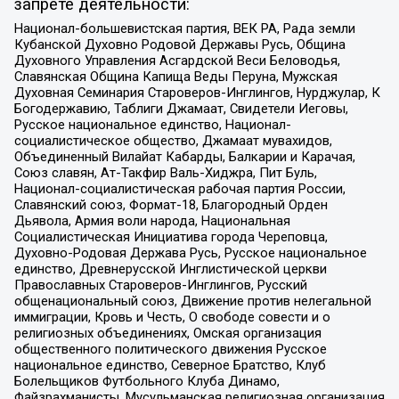
запрете деятельности:
Национал-большевистская партия, ВЕК РА, Рада земли
Кубанской Духовно Родовой Державы Русь, Община
Духовного Управления Асгардской Веси Беловодья,
Славянская Община Капища Веды Перуна, Мужская
Духовная Семинария Староверов-Инглингов, Нурджулар, К
Богодержавию, Таблиги Джамаат, Свидетели Иеговы,
Русское национальное единство, Национал-
социалистическое общество, Джамаат мувахидов,
Объединенный Вилайат Кабарды, Балкарии и Карачая,
Союз славян, Ат-Такфир Валь-Хиджра, Пит Буль,
Национал-социалистическая рабочая партия России,
Славянский союз, Формат-18, Благородный Орден
Дьявола, Армия воли народа, Национальная
Социалистическая Инициатива города Череповца,
Духовно-Родовая Держава Русь, Русское национальное
единство, Древнерусской Инглистической церкви
Православных Староверов-Инглингов, Русский
общенациональный союз, Движение против нелегальной
иммиграции, Кровь и Честь, О свободе совести и о
религиозных объединениях, Омская организация
общественного политического движения Русское
национальное единство, Северное Братство, Клуб
Болельщиков Футбольного Клуба Динамо,
Файзрахманисты, Мусульманская религиозная организация