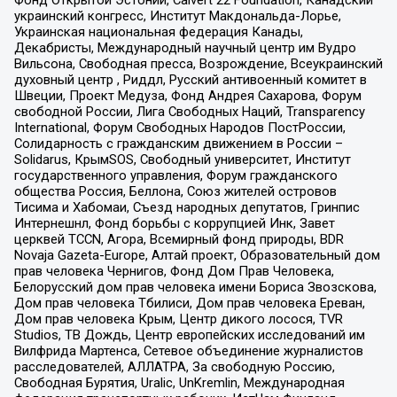
украинский конгресс, Институт Макдональда-Лорье,
Украинская национальная федерация Канады,
Декабристы, Международный научный центр им Вудро
Вильсона, Свободная пресса, Возрождение, Всеукраинский
духовный центр , Риддл, Русский антивоенный комитет в
Швеции, Проект Медуза, Фонд Андрея Сахарова, Форум
свободной России, Лига Свободных Наций, Transparеncy
International, Форум Свободных Народов ПостРоссии,
Солидарность с гражданским движением в России –
Solidarus, КрымSOS, Свободный университет, Институт
государственного управления, Форум гражданского
общества Россия, Беллона, Союз жителей островов
Тисима и Хабомаи, Съезд народных депутатов, Гринпис
Интернешнл, Фонд борьбы с коррупцией Инк, Завет
церквей TCCN, Агора, Всемирный фонд природы, BDR
Novaja Gazeta-Europe, Алтай проект, Образовательный дом
прав человека Чернигов, Фонд Дом Прав Человека,
Белорусский дом прав человека имени Бориса Звозскова,
Дом прав человека Тбилиси, Дом прав человека Ереван,
Дом прав человека Крым, Центр дикого лосося, TVR
Studios, ТВ Дождь, Центр европейских исследований им
Вилфрида Мартенса, Сетевое объединение журналистов
расследователей, АЛЛАТРА, За свободную Россию,
Свободная Бурятия, Uralic, UnKremlin, Международная