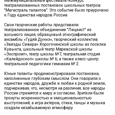
Межмуниципальный фестиваль-конкурс
театрализованных постановок школьных театров
"Магистраль талантов". Это событие было приурочено
к Году единства народов России.
Свои творческие работы представили:
театрализованное объединение "Лицеист" из
восьмого лицея, образцовый этнографический
ансамбль «Гудяй Дуннэ», творческий коллектив
«Звёзды Севера» Хорогочинской школы из поселка
Кувыкта, школьный театр Маревской школы
«Экспромт», театр школы №7, театральная студия
«Калейдоскоп» школы № 6, а также класс-центр
театральной педагогики гимназии № 2.
Юные таланты продемонстрировали постановки,
наполненные глубоким смыслом. Они говорили о
единстве народов, дружбе и любви к родной земле,
подчеркивая, что, несмотря на различия, все народы
России стремятся к миру и согласию. Зрители были
тронуты искренностью и эмоциональностью
выступлений, а игра актеров, стихи, танцы и музыка
создали незабываемую атмосферу.