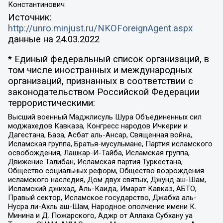
Константинович
Источник:
http://unro.minjust.ru/NKOForeignAgent.aspx
данные на
24.03.2022
* Единый федеральный список организаций, в
том числе иностранных и международных
организаций, признанных в соответствии с
законодательством Российской Федерации
террористическими:
Высший военный Маджлисуль Шура Объединенных сил
моджахедов Кавказа, Конгресс народов Ичкерии и
Дагестана, База, Асбат аль-Ансар, Священная война,
Исламская группа, Братья-мусульмане, Партия исламского
освобождения, Лашкар-И-Тайба, Исламская группа,
Движение Талибан, Исламская партия Туркестана,
Общество социальных реформ, Общество возрождения
исламского наследия, Дом двух святых, Джунд аш-Шам,
Исламский джихад, Аль-Каида, Имарат Кавказ, АБТО,
Правый сектор, Исламское государство, Джабха аль-
Нусра ли-Ахль аш-Шам, Народное ополчение имени К.
Минина и Д. Пожарского, Аджр от Аллаха Субхану уа