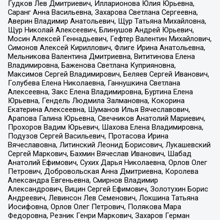
Гудков Лев Дмитриевич, Илларионова Юлия Юрьевна,
Саранг Анна Васильевна, Захарова Светлана Сергеевна,
Аверин Владимир Анатольевич, Щур Татьяна Михайловна,
Щур Николай Алексеевич, Блинушов Андрей Юрьевич,
Мосин Алексей Геннадьевич, Гефтер Валентин Михайлович,
Симонов Алексей Кириллович, Флиге Ирина Анатольевна,
Мельникова Валентина Дмитриевна, Вититинова Елена
Владимировна, Баженова Светлана Куприяновна,
Максимов Сергей Владимирович, Беляев Сергей Иванович,
Голубева Елена Николаевна, Ганнушкина Светлана
Алексеевна, Закс Елена Владимировна, Буртина Елена
Юрьевна, Гендель Людмила Залмановна, Кокорина
Екатерина Алексеевна, Шуманов Илья Вячеславович,
Арапова Галина Юрьевна, Свечников Анатолий Мариевич,
Прохоров Вадим Юрьевич, Шахова Елена Владимировна,
Подузов Сергей Васильевич, Протасова Ирина
Вячеславовна, Литинский Леонид Борисович, Лукашевский
Сергей Маркович, Бахмин Вячеслав Иванович, Шабад
Анатолий Ефимович, Сухих Дарья Николаевна, Орлов Олег
Петрович, Добровольская Анна Дмитриевна, Королева
Александра Евгеньевна, Смирнов Владимир
Александрович, Вицин Сергей Ефимович, Золотухин Борис
Андреевич, Левинсон Лев Семенович, Локшина Татьяна
Иосифовна, Орлов Олег Петрович, Полякова Мара
Федоровна, Резник Генри Маркович, Захаров Герман