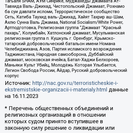
Тагьаля SHAM, АУМ Синрике, Муджахеды джамаата Ат-
Тавхида Валь-Джихад, Чистопольский Джамаат, Рохнамо
ба суи давлати исломи, Террористическое сообщество
Сеть, Катиба Таухид валь-Джихад, Хайят Тахрир аш-Шам,
Ахлю Сунна Валь Джамаа, National Socialism/White Power,
Артподготовка, Религиозная группа “Джамаат “Красный
пахарь”, Колумбайн, Хатлонский джамаат, Мусульманская
религиозная группа п. Кушкуль г. Оренбург, Крымско-
татарский добровольческий батальон имени Номана
Челебиджихана, Азов, Партия исламского возрождения
Таджикистана, Народная самооборона, Дуббайский
джамаат, московская ячейка, Батал-Хаджи Белхороев,
Маньяки Культ Убийц, Молодёжь Которая Улыбается,
Легион Свобода России, Айдар, Русский добровольческий
корпус
Источник:
http://nac.gov.ru/terroristicheskie-i-
ekstremistskie-organizacii-i-materialy.html
данные
на
16.11.2023
* Перечень общественных объединений и
религиозных организаций в отношении
которых судом принято вступившее в
законную силу решение о ликвидации или