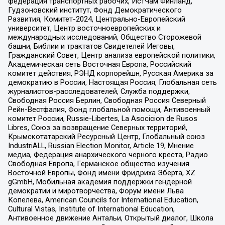
федерация транспортных рабочих, ИстЧам Финланд,
Гудзоновский институт, Фонд Демократического
Развития, Комитет-2024, Центрально-Европейский
университет, Центр восточноевропейских и
международных исследований, Общество Сторожевой
башни, Библии и трактатов Свидетелей Иеговы,
Гражданский Совет, Центр анализа европейской политики,
Академическая сеть Восточная Европа, Российский
комитет действия, РЭНД корпорейшн, Русская Америка за
демократию в России, Настоящая Россия, Глобальная сеть
журналистов-расследователей, Служба поддержки,
Свободная Россия Берлин, Свободная Россия Северный
Рейн-Вестфалия, Фонд глобальной помощи, Антивоенный
комитет России, Russie-Libertes, La Asocicion de Rusos
Libres, Союз за возвращение Северных территорий,
Крымскотатарский Ресурсный Центр, Глобальный союз
IndustriALL, Russian Election Monitor, Article 19, Мнение
медиа, Федерация анархического черного креста, Радио
Свободная Европа, Германское общество изучения
Восточной Европы, Фонд имени Фридриха Эберта, XZ
gGmbH, Мобильная академия поддержки гендерной
демократии и миротворчества, Форум имени Льва
Копелева, American Councils for International Education,
Cultural Vistas, Institute of International Education,
Антивоенное движение Антальи, Открытый диалог, Школа