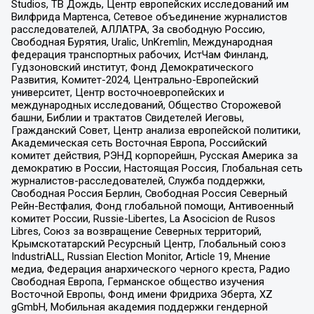
Studios, ТВ Дождь, Центр европейских исследований им
Вилфрида Мартенса, Сетевое объединение журналистов
расследователей, АЛЛАТРА, За свободную Россию,
Свободная Бурятия, Uralic, UnKremlin, Международная
федерация транспортных рабочих, ИстЧам Финланд,
Гудзоновский институт, Фонд Демократического
Развития, Комитет-2024, Центрально-Европейский
университет, Центр восточноевропейских и
международных исследований, Общество Сторожевой
башни, Библии и трактатов Свидетелей Иеговы,
Гражданский Совет, Центр анализа европейской политики,
Академическая сеть Восточная Европа, Российский
комитет действия, РЭНД корпорейшн, Русская Америка за
демократию в России, Настоящая Россия, Глобальная сеть
журналистов-расследователей, Служба поддержки,
Свободная Россия Берлин, Свободная Россия Северный
Рейн-Вестфалия, Фонд глобальной помощи, Антивоенный
комитет России, Russie-Libertes, La Asocicion de Rusos
Libres, Союз за возвращение Северных территорий,
Крымскотатарский Ресурсный Центр, Глобальный союз
IndustriALL, Russian Election Monitor, Article 19, Мнение
медиа, Федерация анархического черного креста, Радио
Свободная Европа, Германское общество изучения
Восточной Европы, Фонд имени Фридриха Эберта, XZ
gGmbH, Мобильная академия поддержки гендерной