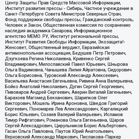
Центр Защиты Прав Средств Массовой Информации,
Институт развития прессы - Сибирь, Частное учреждение в
Санкт-Петербурге Совета Министров Северных Стран,
Фонд поддержки свободы прессы, Гражданский контроль,
Человек и Закон, Общественная комиссия по сохранению
наследия академика Сахарова, Информационное
агентство МЕМО. РУ, Институт региональной прессы,
Институт Развития Свободы Информации, Экозащита!-
Женсовет, Общественный вердикт, Евразийская
антимонопольная ассоциация, Бедушев Петр Петрович,
Дзугкоева Регина Николаевна, Кривенко Сергей
Владимирович, Милославский Павел Юрьевич, Шнырова
Ольга Вадимовна, Чанышева Лилия Айратовна, Сидорович
Ольга Борисовна, Туровский Александр Алексеевич,
Васильева Анастасия Евгеньевна, Ривина Анна Валерьевна,
Бойко Анатолий Николаевич, Дугин Сергей Георгиевич,
Пивоваров Андрей Сергеевич, Аверин Виталий Евгеньевич,
Барахоев Магомед Бекханович, Шарипков Олег
Викторович, Мошель Ирина Ароновна, Шведов Григорий
Сергеевич, Пономарев Лев Александрович, Каргалицкий
Борис Юльевич, Созаев Валерий Валерьевич, Исламов
Тимур Рифгатович, Романова Ольга Евгеньевна, Щаров
Сергей Алексадрович, Цирульников Борис Альбертович,
Гасан Ольга Павловна, Паутов Юрий Анатольевич,
Верховский Александр Маркович, Пислакова-Паркер