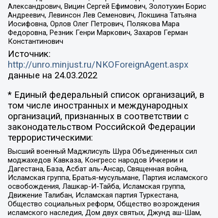
Александрович, Вицин Сергей Ефимович, Золотухин Борис
Андреевич, Левинсон Лев Семенович, Локшина Татьяна
Иосифовна, Орлов Олег Петрович, Полякова Мара
Федоровна, Резник Генри Маркович, Захаров Герман
Константинович
Источник:
http://unro.minjust.ru/NKOForeignAgent.aspx
данные на
24.03.2022
* Единый федеральный список организаций, в
том числе иностранных и международных
организаций, признанных в соответствии с
законодательством Российской Федерации
террористическими:
Высший военный Маджлисуль Шура Объединенных сил
моджахедов Кавказа, Конгресс народов Ичкерии и
Дагестана, База, Асбат аль-Ансар, Священная война,
Исламская группа, Братья-мусульмане, Партия исламского
освобождения, Лашкар-И-Тайба, Исламская группа,
Движение Талибан, Исламская партия Туркестана,
Общество социальных реформ, Общество возрождения
исламского наследия, Дом двух святых, Джунд аш-Шам,