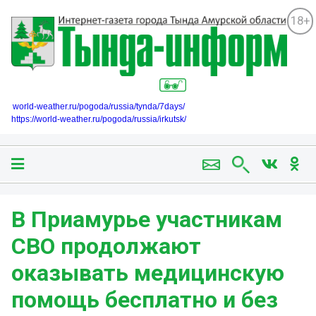
18+
world-weather.ru/pogoda/russia/tynda/7days/
https://world-weather.ru/pogoda/russia/irkutsk/
В Приамурье участникам
СВО продолжают
оказывать медицинскую
помощь бесплатно и без