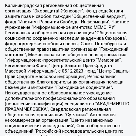
Калининградская региональная общественная организация "Экозащита!-Женсовет", Фонд содействия защите прав и свобод граждан "Общественный вердикт", Фонд "Институт Развития Свободы Информации", Частное учреждение "Информационное агентство МЕМО. РУ", Региональная общественная организация "Общественная комиссия по сохранению наследия академика Сахарова", Фонд поддержки свободы прессы, Санкт-Петербургская общественная правозащитная организация "Гражданский контроль", Межрегиональная общественная организация "Информационно-просветительский центр "Мемориал", Региональный Фонд "Центр Защиты Прав Средств Массовой Информации", с 05.12.2023 Фонд "Центр Защиты Прав Средств массовой информации", Региональная общественная благотворительная организация помощи беженцам и мигрантам "Гражданское содействие", Негосударственное образовательное учреждение дополнительного профессионального образования (повышение квалификации) специалистов "АКАДЕМИЯ ПО ПРАВАМ ЧЕЛОВЕКА", Свердловская региональная общественная организация "Сутяжник", Автономная некоммерческая организация "Центр независимых социологических исследований", Союз общественных объединений "Российский исследовательский центр по правам человека", Региональное общественное учреждение научно-информационный центр "МЕМОРИАЛ", Некоммерческая организация "Фонд защиты гласности", Автономная некоммерческая организация "Институт прав человека", Городская общественная организация "Екатеринбургское общество "МЕМОРИАЛ", Городская общественная организация "Рязанское историко-просветительское и правозащитное общество "Мемориал" (Рязанский Мемориал), Челябинский региональный орган общественной самодеятельности – женское общественное объединение "Женщины Евразии", Челябинский региональный орган общественной самодеятельности "Уральская правозащитная группа", Фонд содействия защите здоровья и социальной справедливости имени Андрея Рылькова, Автономная Некоммерческая Организация "Аналитический Центр Юрия Левады", Автономная некоммерческая организация социальной поддержки населения "Проект Апрель", Региональная общественная организация помощи женщинам и детям, находящимся в кризисной ситуации "Информационно-методический центр "Анна", Фонд содействия развитию массовых коммуникаций и правовому просвещению "Так-так-Так", Фонд содействия устойчивому развитию "Серебряная тайга", Свердловский региональный общественный фонд социальных проектов "Новое время", "Idel.Реалии", Кавказ.Реалии, Крым.Реалии, Телеканал Настоящее Время, Татаро-башкирская служба Радио Свобода (Azatliq Radiosi), Радио Свободная Европа/Радио Свобода (PCE/PC), "Сибирь.Реалии", "Фактограф", Благотворительный фонд помощи осужденным и их семьям, Автономная некоммерческая организация "Институт глобализации и социальных движений", Фонд "В защиту прав заключенных", Частное учреждение "Центр поддержки и содействия развитию средств массовой информации", Пензенский региональный общественный благотворительный фонд "Гражданский союз", "Север.Реалии", Некоммерческая организация Фонд "Правовая инициатива", Общество с ограниченной ответственностью "Радио Свободная Европа/Радио Свобода", Чешское информационное агентство "MEDIUM-ORIENT", Красноярская региональная общественная организация "Мы против СПИДа", Камалягин Денис Николаевич, Маркелов Сергей Евгеньевич, Пономарев Лев Александрович, Савицкая Людмила Алексеевна, Автономная некоммерческая организация "Центр по работе с проблемой насилия "НАСИЛИЮ.НЕТ", Межрегиональный профессиональный союз работников здравоохранения "Альянс врачей", Юридическое лицо, зарегистрированное в Латвийской Республике, SIA "Medusa Project" (регистрационный номер 40103797863, дата регистрации 10.06.2014), Некоммерческая организация "Фонд по борьбе с коррупцией", Автономная некоммерческая организация "Институт права и публичной политики", Баданин Роман Сергеевич, Гликин Максим Александрович, Железнова Мария Михайловна, Лукьянова Юлия Сергеевна, Маетная Елизавета Витальевна, Маняхин Петр Борисович, Чуракова Ольга Владимировна, Ярош Юлия Петровна, Юридическое лицо "The Insider SIA", зарегистрированное в Риге, Латвийская Республика (дата регистрации 26.06.2015), являющееся администратором доменного имени интернет-издания "The Insider SIA", https://theins.ru, Постернак Алексей Евгеньевич, Рубин Михаил Аркадьевич, Анин Роман Александрович, Юридическое лицо Istories fonds, зарегистрированное в Латвийской Республике (регистрационный номер 50008295751, дата регистрации 24.02.2020), Великовский Дмитрий Александрович, Долинина Ирина Николаевна, Мароховская Алеся Алексеевна, Шлейнов Роман Юрьевич, Шмагун Олеся Валентиновна, Общество с ограниченной ответственностью "Альтаир 2021", Общество с ограниченной ответственностью "Вега 2021", Общество с ограниченной ответственностью "Главный редактор 2021", Общество с ограниченной ответственностью "Ромашки монолит", Важенков Артем Валерьевич, Ивановская областная общественная организация "Центр гендерных исследований", Гурман Юрий Альбертович, Медиапроект "ОВД-Инфо", Егоров Владимир Владимирович, Жилинский Владимир Александрович, Общество с ограниченной ответственностью "ЗП", Иванова София Юрьевна, Карезина Инна Павловна, Кильтау Екатерина Викторовна, Петров Алексей Викторович, Пискунов Сергей Евгеньевич, Смирнов Сергей Сергеевич, Тихонов Михаил Сергеевич, Общество с ограниченной ответственностью "ЖУРНАЛИСТ-ИНОСТРАННЫЙ АГЕНТ", Арапова Галина Юрьевна, Вольтская Татьяна Анатольевна, Американская компания "Mason G.E.S. Anonymous Foundation" (США), являющаяся владельцем интернет-издания https://mnews.world/, Компания "Stichting Bellingcat", зарегистрированная в Нидерландах (дата регистрации 11.07.2018), Захаров Андрей Вячеславович, Клепиковская Екатерина Дмитриевна, Общество с ограниченной ответственностью "МЕМО", Перл Роман Александрович, Симонов Евгений Алексеевич, Соловьева Елена Анатольевна, Сотников Даниил Владимирович, Сурначева Елизавета Дмитриевна, Автономная некоммерческая организация по защите прав человека и информированию населения "Якутия – Наше Мнение", Общество с ограниченной ответственностью "Москоу диджитал медиа", с 26.01.2023 Общество с ограниченной ответственностью "Чайка Белые сады", Ветошкина Валерия Валерьевна, Заговора Максим Александрович, Межрегиональное общественное движение "Российская ЛГБТ - сеть", Оленичев Максим Владимирович, Павлов Иван Юрьевич, Скворцова Елена Сергеевна, Общество с ограниченной ответственностью "Как бы инагент", Кочетков Игорь Викторович, Общество с ограниченной ответственностью "Честные выборы", Еланчик Олег Александрович, Общество с ограниченной ответственностью "Нобелевский призыв", Гималова Регина Эмилевна, Григорьев Андрей Валерьевич, Григорьева Алина Александровна, Ассоциация по содействию защите прав призывников, альтернативнослужащих и военнослужащих "Правозащитная группа "Гражданин.Армия.Право", Хисамова Регина Фаритовна, Автономная некоммерческая организация по реализации социально-правовых программ "Лилит", Дальневосточное общественное движение "Маяк", Санкт-Петербургская ЛГБТ-инициативная группа "Выход", Инициативная группа ЛГБТ+ "Реверс", Алексеев Андрей Викторович, Бекбулатова Таисия Львовна, Беляев Иван Михайлович, Владыкина Елена Сергеевна, Гельман Марат Александрович, Никульшина Вероника Юрьевна, Толоконникова Надежда Андреевна, Шендерович Виктор Анатольевич, Общество с ограниченной ответственностью "Данное сообщение", Общество с ограниченной ответственностью Издательский дом "Новая глава", Айнбиндер Александра Александровна, Московский комьюнити-центр для ЛГБТ+инициатив, Благотворительный фонд развития филантропии, Deutsche Welle (Германия, Kurt-Schumacher-Strasse 3, 53113 Bonn), Борзунова Мария Михайловна, Воробьев Виктор Викторович, Голубева Анна Львовна, Константинова Алла Михайловна, Малкова Ирина Владимировна, Мурадов Мурад Абдулгалимович, Осетинская Елизавета Николаевна, Понасенков Евгений Николаевич, Ганапольский Матвей Юрьевич, Киселев Евгений Алексеевич, Борухович Ирина Григорьевна, Дремин Иван Тимофеевич, Дубровский Дмитрий Викторович, Красноярская региональная общественная организация поддержки и развития альтернативных образовательных технологий и межкультурных коммуникаций "ИНТЕРРА", Маяковская Екатерина Алексеевна, Фейгин Марк Захарович, Филимонов Андрей Викторович, Дзугкоева Регина Николаевна, Доброхотов Роман Александрович, Дудь Юрий Александрович, Елкин Сергей Владимирович, Кругликов Кирилл Игоревич, Сабунаева Мария Леонидовна, Семенов Алексей Владимирович, Шаинян Карен Багратович, Шульман Екатерина Михайловна, Асафьев Артур Валерьевич, Вахштайн Виктор Семенович, Венедиктов Алексей Алексеевич, Лушникова Екатерина Евгеньевна, Волков Леонид Михайлович, Невзоров Александр Глебович, Пархоменко Сергей Борисович, Сироткин Ярослав Николаевич, Кара-Мурза Владимир Владимирович, Баранова Наталья Владимировна, Гозман Леонид Яковлевич, Кагарлицкий Борис Юльевич, Климарев Михаил Валерьевич, Милов Владимир Станиславович, Автономная некоммерческая организация Краснодарский центр современного искусства "Типография", Моргенштерн Алишер Тагирович, Соболь Любовь Эдуардовна, Общество с ограниченной ответственностью "ЛИЗА НОРМ", Каспаров Гарри Кимович, Ходорковский Михаил Борисович, Общество с ограниченной ответственностью "Апрельские тезисы", Данилович Ирина Брониславовна, Кашин Олег Владимирович, Петров Николай Владимирович, Пивоваров Алексей Владимирович, Соколов Михаил Владимирович, Цветкова Юлия Владимировна, Чичваркин Евгений Александрович, Комитет против пыток/Команда против пыток, Общество с ограниченной ответственностью "Первый научный", Общество с ограниченной ответственностью "Вертолет и ко", Белоцерковская Вероника Борисовна, Кац Максим Евгеньевич, Лазарева Татьяна Юрьевна, Шаведдинов Руслан Табризович, Яшин Илья Валерьевич, Общество с ограниченной ответственностью "Иноагент ААВ", Алешковский Дмитрий Петрович, Альбац Евгения Марковна, Быков Дмитрий Львович, Галямина Юлия Евгеньевна, Лойко Сергей Леонидович, Мартынов Кирилл Константинович, Медведев Сергей Александрович, Крашенинников Федор Геннадиевич, Гордеева Катерина Вл