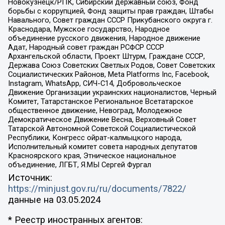
Новокузнецк/РПК, Сибирский державный союз, Фонд
борьбы с коррупцией, Фонд защиты прав граждан, Штабы
Навального, Совет граждан СССР Прикубанского округа г.
Краснодара, Мужское государство, Народное
объединение русского движения, Народное движение
Адат, Народный совет граждан РСФСР СССР
Архангельской области, Проект Штурм, Граждане СССР,
Держава Союз Советских Светлых Родов, Совет Советских
Социалистических Районов, Meta Platforms Inc, Facebook,
Instagram, WhatsApp, СИЧ-С14, Добровольческое
Движение Организации украинских националистов, Черный
Комитет, Татарстанское Региональное Всетатарское
общественное движение, Невоград, Молодежное
Демократическое Движение Весна, Верховный Совет
Татарской Автономной Советской Социалистической
Республики, Конгресс ойрат-калмыцкого народа,
Исполнительный комитет совета народных депутатов
Красноярского края, Этническое национальное
объединение, ЛГБТ, Я.МЫ Сергей Фургал
Источник:
https://minjust.gov.ru/ru/documents/7822/
данные на
03.05.2024
* Реестр иностранных агентов: