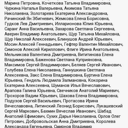
Марина Петровна, Кочеткова Татьяна Владимировна,
Чуркина Наталья Валерьевна, Акимова Татьяна
Николаевна, Золотарева Екатерина Александровна,
Рачинский Ян Збигневич, Жемкова Елена Борисовна,
Гудков Лев Дмитриевич, Илларионова Юлия Юрьевна,
Саранг Анна Васильевна, Захарова Светлана Сергеевна,
Аверин Владимир Анатольевич, Щур Татьяна Михайловна,
Щур Николай Алексеевич, Блинушов Андрей Юрьевич,
Мосин Алексей Геннадьевич, Гефтер Валентин Михайлович,
Симонов Алексей Кириллович, Флиге Ирина Анатольевна,
Мельникова Валентина Дмитриевна, Вититинова Елена
Владимировна, Баженова Светлана Куприяновна,
Максимов Сергей Владимирович, Беляев Сергей Иванович,
Голубева Елена Николаевна, Ганнушкина Светлана
Алексеевна, Закс Елена Владимировна, Буртина Елена
Юрьевна, Гендель Людмила Залмановна, Кокорина
Екатерина Алексеевна, Шуманов Илья Вячеславович,
Арапова Галина Юрьевна, Свечников Анатолий Мариевич,
Прохоров Вадим Юрьевич, Шахова Елена Владимировна,
Подузов Сергей Васильевич, Протасова Ирина
Вячеславовна, Литинский Леонид Борисович, Лукашевский
Сергей Маркович, Бахмин Вячеслав Иванович, Шабад
Анатолий Ефимович, Сухих Дарья Николаевна, Орлов Олег
Петрович, Добровольская Анна Дмитриевна, Королева
Александра Евгеньевна, Смирнов Владимир