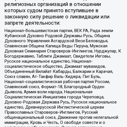
религиозных организаций в отношении
которых судом принято вступившее в
законную силу решение о ликвидации или
запрете деятельности:
Национал-большевистская партия, ВЕК РА, Рада земли
Кубанской Духовно Родовой Державы Русь, Община
Духовного Управления Асгардской Веси Беловодья,
Славянская Община Капища Веды Перуна, Мужская
Духовная Семинария Староверов-Инглингов, Нурджулар, К
Богодержавию, Таблиги Джамаат, Свидетели Иеговы,
Русское национальное единство, Национал-
социалистическое общество, Джамаат мувахидов,
Объединенный Вилайат Кабарды, Балкарии и Карачая,
Союз славян, Ат-Такфир Валь-Хиджра, Пит Буль,
Национал-социалистическая рабочая партия России,
Славянский союз, Формат-18, Благородный Орден
Дьявола, Армия воли народа, Национальная
Социалистическая Инициатива города Череповца,
Духовно-Родовая Держава Русь, Русское национальное
единство, Древнерусской Инглистической церкви
Православных Староверов-Инглингов, Русский
общенациональный союз, Движение против нелегальной
иммиграции, Кровь и Честь, О свободе совести и о