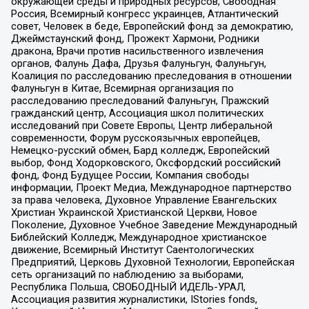
окружающей среды и природных ресурсов, Свободная
Россия, Всемирный конгресс украинцев, Атлантический
совет, Человек в беде, Европейский фонд за демократию,
Джеймстаунский фонд, Прожект Хармони, Родники
дракона, Врачи против насильственного извлечения
органов, Фалунь Дафа, Друзья Фалуньгун, Фалуньгун,
Коалиция по расследованию преследования в отношении
Фалуньгун в Китае, Всемирная организация по
расследованию преследований Фалуньгун, Пражский
гражданский центр, Ассоциация школ политических
исследований при Совете Европы, Центр либеральной
современности, Форум русскоязычных европейцев,
Немецко-русский обмен, Бард колледж, Европейский
выбор, Фонд Ходорковского, Оксфордский российский
фонд, Фонд Будущее России, Компания свободы
информации, Проект Медиа, Международное партнерство
за права человека, Духовное Управление Евангельских
Христиан Украинской Христианской Церкви, Новое
Поколение, Духовное Учебное Заведение Международный
Библейский Колледж, Международное христианское
движение, Всемирный Институт Саентологических
Предприятий, Церковь Духовной Технологии, Европейская
сеть организаций по наблюдению за выборами,
Республика Польша, СВОБОДНЫЙ ИДЕЛЬ-УРАЛ,
Ассоциация развития журналистики, IStories fonds,