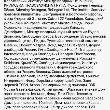
Королевский Институт Международных Отношений,
КРИМСЬКА ПРАВОЗАХИСНА ГРУПА, Фонд имени Генриха
Бёлля, Stichting Bellingcat, Bellingcat Ltd, The Insider, Институт
правовой инициативы Центральной и Восточной Европы,
Фонд Открытой Эстонии, Calvert 22 Foundation, Канадский
украинский конгресс, Институт Макдональда-Лорье,
Украинская национальная федерация Канады,
Декабристы, Международный научный центр им Вудро
Вильсона, Свободная пресса, Возрождение, Всеукраинский
духовный центр , Риддл, Русский антивоенный комитет в
Швеции, Проект Медуза, Фонд Андрея Сахарова, Форум
свободной России, Лига Свободных Наций, Transparеncy
International, Форум Свободных Народов ПостРоссии,
Солидарность с гражданским движением в России –
Solidarus, КрымSOS, Свободный университет, Институт
государственного управления, Форум гражданского
общества Россия, Беллона, Союз жителей островов
Тисима и Хабомаи, Съезд народных депутатов, Гринпис
Интернешнл, Фонд борьбы с коррупцией Инк, Завет
церквей TCCN, Агора, Всемирный фонд природы, BDR
Novaja Gazeta-Europe, Алтай проект, Образовательный дом
прав человека Чернигов, Фонд Дом Прав Человека,
Белорусский дом прав человека имени Бориса Звозскова,
Дом прав человека Тбилиси, Дом прав человека Ереван,
Дом прав человека Крым, Центр дикого лосося, TVR