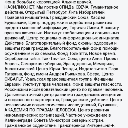
Фонд борьбы с коррупцией, Альянс врачей,
НАСИЛИЮ.НЕТ, Мы против СПИДа, СВЕЧА, Гуманитарное
действие, Открытый Петербург, Лига Избирателей,
Правовая инициатива, Гражданский Союз, Хасдей
Ерушалаим, Центр поддержки и содействия развитию
средств массовой информации, Горячая Линия, В защиту
прав заключенных, Институт глобализации и социальных
движений, Центр социально-информационных инициатив
Действие, Благотворительный фонд охраны здоровья и
защиты прав граждан, Благотворительный фонд помощи
осужденным и их семьям, Фонд Тольятти, Новое время,
Серебряная тайга, Так-Так-Так, Сова, центр Анна, Проект
Апрель, Самарская губерния, Эра здоровья, Мемориал,
Аналитический Центр Юрия Левады, Издательство Парк
Гагарина, Фонд имени Андрея Рылькова, Сфера, Центр
СИБАЛЬТ, Уральская правозащитная группа, Женщины
Евразии, Институт прав человека, Фонд защиты гласности,
Российский исследовательский центр по правам человека,
Дальневосточный центр развития гражданских инициатив
и социального партнерства, Гражданское действие, Центр
независимых социологических исследований, Сутяжник,
АКАДЕМИЯ ПО ПРАВАМ ЧЕЛОВЕКА, Центр развития
некоммерческих организаций, Частное учреждение в
Калининграде Совета Министров северных стран,
Гражданское содействие, Трансперенси Интернешнл-Р,