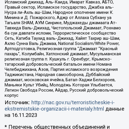
Исламский джихад, Аль-Каида, Имарат Кавказ, АБТО,
Правый сектор, Исламское государство, Джабха аль-
Нусра ли-Ахль аш-Шам, Народное ополчение имени К.
Минина и Д. Пожарского, Аджр от Аллаха Субхану уа
Тагьаля SHAM, АУМ Синрике, Муджахеды джамаата Ат-
Тавхида Валь-Джихад, Чистопольский Джамаат, Рохнамо
ба суи давлати исломи, Террористическое сообщество
Сеть, Катиба Таухид валь-Джихад, Хайят Тахрир аш-Шам,
Ахлю Сунна Валь Джамаа, National Socialism/White Power,
Артподготовка, Религиозная группа “Джамаат “Красный
пахарь”, Колумбайн, Хатлонский джамаат, Мусульманская
религиозная группа п. Кушкуль г. Оренбург, Крымско-
татарский добровольческий батальон имени Номана
Челебиджихана, Азов, Партия исламского возрождения
Таджикистана, Народная самооборона, Дуббайский
джамаат, московская ячейка, Батал-Хаджи Белхороев,
Маньяки Культ Убийц, Молодёжь Которая Улыбается,
Легион Свобода России, Айдар, Русский добровольческий
корпус
Источник:
http://nac.gov.ru/terroristicheskie-i-
ekstremistskie-organizacii-i-materialy.html
данные
на
16.11.2023
* Перечень общественных объединений и