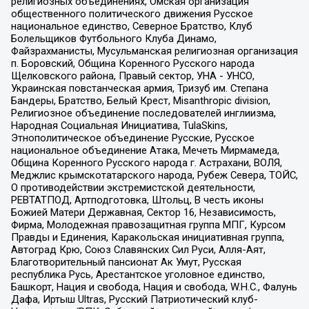
религиозных объединениях, Омская организация
общественного политического движения Русское
национальное единство, Северное Братство, Клуб
Болельщиков Футбольного Клуба Динамо,
Файзрахманисты, Мусульманская религиозная организация
п. Боровский, Община Коренного Русского народа
Щелковского района, Правый сектор, УНА - УНСО,
Украинская повстанческая армия, Тризуб им. Степана
Бандеры, Братство, Белый Крест, Misanthropic division,
Религиозное объединение последователей инглиизма,
Народная Социальная Инициатива, TulaSkins,
Этнополитическое объединение Русские, Русское
национальное объединение Атака, Мечеть Мирмамеда,
Община Коренного Русского народа г. Астрахани, ВОЛЯ,
Меджлис крымскотатарского народа, Рубеж Севера, ТОЙС,
О противодействии экстремистской деятельности,
РЕВТАТПОД, Артподготовка, Штольц, В честь иконы
Божией Матери Державная, Сектор 16, Независимость,
Фирма, Молодежная правозащитная группа МПГ, Курсом
Правды и Единения, Каракольская инициативная группа,
Автоград Крю, Союз Славянских Сил Руси, Алля-Аят,
Благотворительный пансионат Ак Умут, Русская
республика Русь, Арестантское уголовное единство,
Башкорт, Нация и свобода, Нация и свобода, W.H.С., Фалунь
Дафа, Иртыш Ultras, Русский Патриотический клуб-