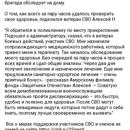
бригада обследует на дому.
О том, как всего за пару часов удалось проверить
свое здоровье, поделился ветеран СВО Алексей Н:
"Я обратился в поликлинику по месту прикрепления.
Подошел к администратору, сказал, что я ветеран
боевых действий, участник СВО. Мне назначили
сопровождающего медицинского работника, который
привел меня к терапевту. Так началось обследование
моего здоровья. Без очередей за пару часов я прошел
всех врачей и сдал общие анализы. Через два дня
получил заключение и назначенное лечение. Еще мне
предложили санаторно-курортное лечение – очень
приятный бонус», - рассказал Амурскому филиалу
фонда «Защитники Отечества» Алексей. — Советую
всем демобилизованным военнослужащим
обязательно пройти диспансеризацию – это быстро,
удобно и полезно для здоровья. После СВО могут
быть невидимые недуги, которые потом дадут о себе
знать, поэтому лучше своевременно их выявить".
️ Все о мерах поддержки участников СВО и членов их
семей на сайте: https://clck.ru/3SewrY