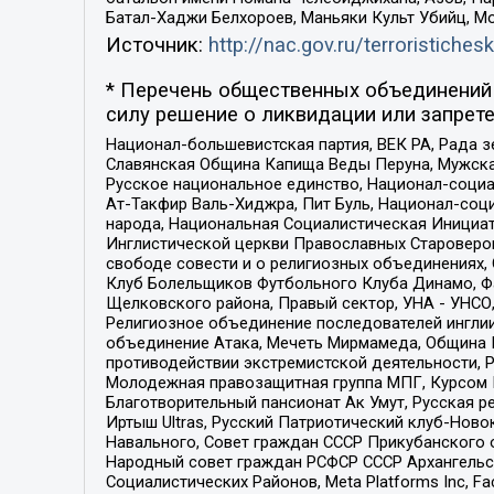
Батал-Хаджи Белхороев, Маньяки Культ Убийц, М
Источник:
http://nac.gov.ru/terroristichesk
* Перечень общественных объединений 
силу решение о ликвидации или запрете
Национал-большевистская партия, ВЕК РА, Рада 
Славянская Община Капища Веды Перуна, Мужская
Русское национальное единство, Национал-социа
Ат-Такфир Валь-Хиджра, Пит Буль, Национал-соц
народа, Национальная Социалистическая Инициат
Инглистической церкви Православных Староверов
свободе совести и о религиозных объединениях,
Клуб Болельщиков Футбольного Клуба Динамо, Фа
Щелковского района, Правый сектор, УНА - УНСО, У
Религиозное объединение последователей инглии
объединение Атака, Мечеть Мирмамеда, Община К
противодействии экстремистской деятельности, 
Молодежная правозащитная группа МПГ, Курсом П
Благотворительный пансионат Ак Умут, Русская ре
Иртыш Ultras, Русский Патриотический клуб-Нов
Навального, Совет граждан СССР Прикубанского 
Народный совет граждан РСФСР СССР Архангельск
Социалистических Районов, Meta Platforms Inc, 