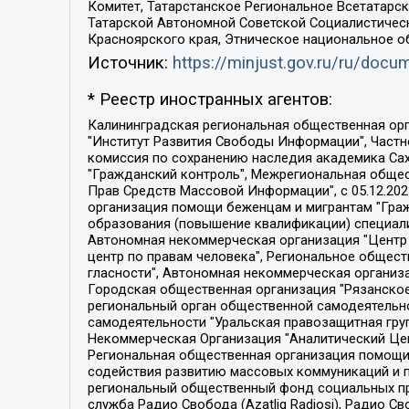
Комитет, Татарстанское Региональное Всетатар
Татарской Автономной Советской Социалистическ
Красноярского края, Этническое национальное о
Источник:
https://minjust.gov.ru/ru/doc
* Реестр иностранных агентов:
Калининградская региональная общественная организация "Экозащита!-Женсовет", Фонд содействия защите прав и свобод граждан "Общественный вердикт", Фонд "Институт Развития Свободы Информации", Частное учреждение "Информационное агентство МЕМО. РУ", Региональная общественная организация "Общественная комиссия по сохранению наследия академика Сахарова", Фонд поддержки свободы прессы, Санкт-Петербургская общественная правозащитная организация "Гражданский контроль", Межрегиональная общественная организация "Информационно-просветительский центр "Мемориал", Региональный Фонд "Центр Защиты Прав Средств Массовой Информации", с 05.12.2023 Фонд "Центр Защиты Прав Средств массовой информации", Региональная общественная благотворительная организация помощи беженцам и мигрантам "Гражданское содействие", Негосударственное образовательное учреждение дополнительного профессионального образования (повышение квалификации) специалистов "АКАДЕМИЯ ПО ПРАВАМ ЧЕЛОВЕКА", Свердловская региональная общественная организация "Сутяжник", Автономная некоммерческая организация "Центр независимых социологических исследований", Союз общественных объединений "Российский исследовательский центр по правам человека", Региональное общественное учреждение научно-информационный центр "МЕМОРИАЛ", Некоммерческая организация "Фонд защиты гласности", Автономная некоммерческая организация "Институт прав человека", Городская общественная организация "Екатеринбургское общество "МЕМОРИАЛ", Городская общественная организация "Рязанское историко-просветительское и правозащитное общество "Мемориал" (Рязанский Мемориал), Челябинский региональный орган общественной самодеятельности – женское общественное объединение "Женщины Евразии", Челябинский региональный орган общественной самодеятельности "Уральская правозащитная группа", Фонд содействия защите здоровья и социальной справедливости имени Андрея Рылькова, Автономная Некоммерческая Организация "Аналитический Центр Юрия Левады", Автономная некоммерческая организация социальной поддержки населения "Проект Апрель", Региональная общественная организация помощи женщинам и детям, находящимся в кризисной ситуации "Информационно-методический центр "Анна", Фонд содействия развитию массовых коммуникаций и правовому просвещению "Так-так-Так", Фонд содействия устойчивому развитию "Серебряная тайга", Свердловский региональный общественный фонд социальных проектов "Новое время", "Idel.Реалии", Кавказ.Реалии, Крым.Реалии, Телеканал Настоящее Время, Татаро-башкирская служба Радио Свобода (Azatliq Radiosi), Радио Свободная Европа/Радио Свобода (PCE/PC), "Сибирь.Реалии", "Фактограф", Благотворительный фонд помощи осужденным и их семьям, Автономная некоммерческая организация "Институт глобализации и социальных движений", Фонд "В защиту прав заключенных", Частное учреждение "Центр поддержки и содействия развитию средств массовой информации", Пензенский региональный общественный благотворительный фонд "Гражданский союз", "Север.Реалии", Некоммерческая организация Фонд "Правовая инициатива", 