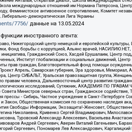
ое движение Антальи, Открытый диалог, Школа международных отн
Школа международных отношений им Нормана Патерсона, Центр
ду, Феминистское антивоенное сопротивление, Комитет независ
а, Либерально-демократическая Лига Украины
uments/7756/
данные на
13.05.2024
функции иностранного агента:
раво, Нижегородский центр немецкой и европейской культуры,
тики, Фонд борьбы с коррупцией, Альянс врачей, НАСИЛИЮ.НЕТ,
я инициатива, Гражданский Союз, Хасдей Ерушалаим, Центр по
юченных, Институт глобализации и социальных движений, Цент
ты прав граждан, Благотворительный фонд помощи осужденным
а, Проект Апрель, Самарская губерния, Эра здоровья, Мемориал
ера, Центр СИБАЛЬТ, Уральская правозащитная группа, Женщины
по правам человека, Дальневосточный центр развития гражданс
ологических исследований, Сутяжник, АКАДЕМИЯ ПО ПРАВАМ Ч
е Совета Министров северных стран, Гражданское содействие,
я прессы - Сибирь, Частное учреждение в Санкт-Петербурге С
 и Закон, Общественная комиссия по сохранению наследия ак
звития Свободы Информации, Экозащита!-Женсовет, Общественн
Регина Николаевна, Кривенко Сергей Владимирович, Милославс
совна, Туровский Александр Алексеевич, Васильева Анастасия
Пивоваров Андрей Сергеевич, Аверин Виталий Евгеньевич, Бара
горий Сергеевич, Пономарев Лев Александрович, Каргалицкий 