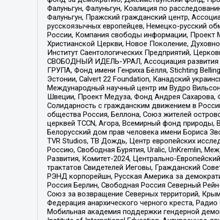
Фалуньгун, Фалуньгун, Коалиция по расследован
Фалуньгун, Пражский гражданский центр, Ассоци
русскоязычных европейцев, Немецко-русский об
России, Компания свободы информации, Проект М
Христианской Церкви, Новое Поколение, Духовн
Институт Саентологических Предприятий, Церков
СВОБОДНЫЙ ИДЕЛЬ-УРАЛ, Ассоциация развития ж
ГРУПА, Фонд имени Генриха Бёлля, Stichting Bellin
Эстонии, Calvert 22 Foundation, Канадский укра
Международный научный центр им Вудро Вильсона
Швеции, Проект Медуза, Фонд Андрея Сахарова, Ф
Солидарность с гражданским движением в России 
общества Россия, Беллона, Союз жителей острово
церквей TCCN, Агора, Всемирный фонд природы, B
Белорусский дом прав человека имени Бориса Зво
TVR Studios, ТВ Дождь, Центр европейских иссл
Россию, Свободная Бурятия, Uralic, UnKremlin, 
Развития, Комитет-2024, Центрально-Европейски
трактатов Свидетелей Иеговы, Гражданский Совет
РЭНД корпорейшн, Русская Америка за демократи
Россия Берлин, Свободная Россия Северный Рейн-В
Союз за возвращение Северных территорий, Крымско
Федерация анархического черного креста, Радио
Мобильная академия поддержки гендерной демократи