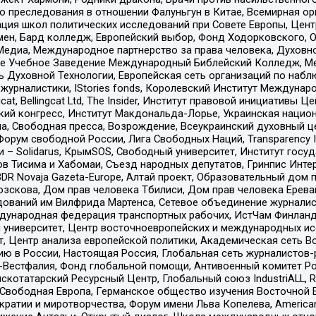
ию преследования в отношении Фалуньгун в Китае, Всемирная о
ация школ политических исследований при Совете Европы, Цен
мен, Бард колледж, Европейский выбор, Фонд Ходорковского,
едиа, Международное партнерство за права человека, Духовно
ое Учебное Заведение Международный Библейский Колледж, М
ь Духовной Технологии, Европейская сеть организаций по наб
урналистики, IStories fonds, Королевский Институт Между
gcat, Bellingcat Ltd, The Insider, Институт правовой инициатив
инский конгресс, Институт Макдональда-Лорье, Украинская нац
, Свободная пресса, Возрождение, Всеукраинский духовный цен
орум свободной России, Лига Свободных Наций, Transparеncy I
– Solidarus, КрымSOS, Свободный университет, Институт госу
в Тисима и Хабомаи, Съезд народных депутатов, Гринпис Инте
DR Novaja Gazeta-Europe, Алтай проект, Образовательный дом 
зскова, Дом прав человека Тбилиси, Дом прав человека Ерева
едований им Вилфрида Мартенса, Сетевое объединение журнали
Международная федерация транспортных рабочих, ИстЧам Финлан
й университет, Центр восточноевропейских и международных и
, Центр анализа европейской политики, Академическая сеть Во
ю в России, Настоящая Россия, Глобальная сеть журналистов
естфалия, Фонд глобальной помощи, Антивоенный комитет России,
татарский Ресурсный Центр, Глобальный союз IndustriALL, Russi
 Свободная Европа, Германское общество изучения Восточной 
и и миротворчества, Форум имени Льва Копелева, American Counci