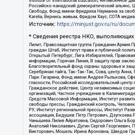
Institute of International Education, Антивоенн
Российско-канадский демократический альянс, 
Свободу, Фонд имени Фридриха Науманна за свобо
Karelia, Вернись живым, Фридом Хаус, СОТА меди
Источник:
https://minjust.gov.ru/ru/doc
* Сведения реестра НКО, выполняющих 
Лилит, Правозащитная группа Гражданин.Армия.П
граждан Штаб, Институт права и публичной поли
Открытый Петербург, Лига Избирателей, Правова
информации, Горячая Линия, В защиту прав закл
Благотворительный фонд охраны здоровья и защи
Серебряная тайга, Так-Так-Так, Сова, центр Анн
Парк Гагарина, Фонд имени Андрея Рылькова, Сф
гласности, Российский исследовательский центр 
Гражданское действие, Центр независимых соци
организаций, Частное учреждение в Калининград
Средств Массовой Информации, Институт развити
свободы прессы, Гражданский контроль, Человек
РУ, Институт региональной прессы, Институт Ра
ассоциация, Бедушев Петр Петрович, Дзугкоева 
Чанышева Лилия Айратовна, Сидорович Ольга Бори
Анатолий Николаевич, Дугин Сергей Георгиевич, 
Викторович, Мошель Ирина Ароновна, Шведов Гри