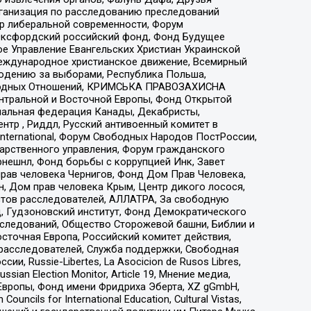
рганизация по расследованию преследований
тр либеральной современности, Форум
 Оксфордский российский фонд, Фонд Будущее
е Управление Евангельских Христиан Украинской
еждународное христианское движение, Всемирный
людению за выборами, Республика Польша,
народных Отношений, КРИМСЬКА ПРАВОЗАХИСНА
ы Центральной и Восточной Европы, Фонд Открытой
иональная федерация Канады, Декабристы,
тр , Риддл, Русский антивоенный комитет в
nternational, Форум Свободных Народов ПостРоссии,
дарственного управления, Форум гражданского
рнешнл, Фонд борьбы с коррупцией Инк, Завет
прав человека Чернигов, Фонд Дом Прав Человека,
н, Дом прав человека Крым, Центр дикого лосося,
стов расследователей, АЛЛАТРА, За свободную
д, Гудзоновский институт, Фонд Демократического
сследований, Общество Сторожевой башни, Библии и
сточная Европа, Российский комитет действия,
-расследователей, Служба поддержки, Свободная
 Russie-Libertes, La Asocicion de Rusos Libres,
an Election Monitor, Article 19, Мнение медиа,
Европы, Фонд имени Фридриха Эберта, XZ gGmbH,
ls for International Education, Cultural Vistas,