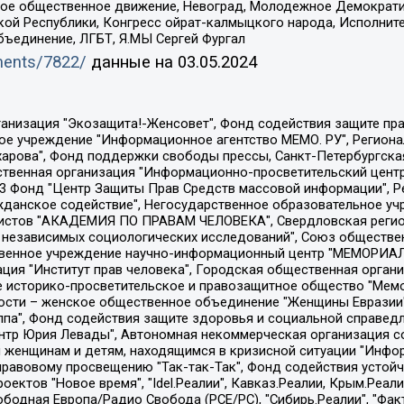
ское общественное движение, Невоград, Молодежное Демократ
ой Республики, Конгресс ойрат-калмыцкого народа, Исполнит
бъединение, ЛГБТ, Я.МЫ Сергей Фургал
uments/7822/
данные на
03.05.2024
Общество с ограниченной ответственностью "Радио Свободная Европа/Радио Свобода", Чешское информационное агентство "MEDIUM-ORIENT", Красноярская региональная общественная организация "Мы против СПИДа", Камалягин Денис Николаевич, Маркелов Сергей Евгеньевич, Пономарев Лев Александрович, Савицкая Людмила Алексеевна, Автономная некоммерческая организация "Центр по работе с проблемой насилия "НАСИЛИЮ.НЕТ", Межрегиональный профессиональный союз работников здравоохранения "Альянс врачей", Юридическое лицо, зарегистрированное в Латвийской Республике, SIA "Medusa Project" (регистрационный номер 40103797863, дата регистрации 10.06.2014), Некоммерческая организация "Фонд по борьбе с коррупцией", Автономная некоммерческая организация "Институт права и публичной политики", Баданин Роман Сергеевич, Гликин Максим Александрович, Железнова Мария Михайловна, Лукьянова Юлия Сергеевна, Маетная Елизавета Витальевна, Маняхин Петр Борисович, Чуракова Ольга Владимировна, Ярош Юлия Петровна, Юридическое лицо "The Insider SIA", зарегистрированное в Риге, Латвийская Республика (дата регистрации 26.06.2015), являющееся администратором доменного имени интернет-издания "The Insider SIA", https://theins.ru, Постернак Алексей Евгеньевич, Рубин Михаил Аркадьевич, Анин Роман Александрович, Юридическое лицо Istories fonds, зарегистрированное в Латвийской Республике (регистрационный номер 50008295751, дата регистрации 24.02.2020), Великовский Дмитрий Александрович, Долинина Ирина Николаевна, Мароховская Алеся Алексеевна, Шлейнов Роман Юрьевич, Шмагун Олеся Валентиновна, Общество с ограниченной ответственностью "Альтаир 2021", Общество с ограниченной ответственностью "Вега 2021", Общество с ограниченной ответственностью "Главный редактор 2021", Общество с ограниченной ответственностью "Ромашки монолит", Важенков Артем Валерьевич, Ивановская областная общественная организация "Центр гендерных исследований", Гурман Юрий Альбертович, Медиапроект "ОВД-Инфо", Егоров Владимир Владимирович, Жилинский Владимир Александрович, Общество с ограниченной ответственностью "ЗП", Иванова София Юрьевна, Карезина Инна Павловна, Кильтау Екатерина Викторовна, Петров Алексей Викторович, Пискунов Сергей Евгеньевич, Смирнов Сергей Сергеевич, Тихонов Михаил Сергеевич, Общество с ограниченной ответственностью "ЖУРНАЛИСТ-ИНОСТРАННЫЙ АГЕНТ", Арапова Галина Юрьевна, Вольтская Татьяна Анатольевна, Американская компания "Mason G.E.S. Anonymous Foundation" (США), являющаяся владельцем интернет-издания https://mnews.world/, Компания "Stichting Bellingcat", зарегистрированная в Нидерландах (дата регистрации 11.07.2018), Захаров Андрей Вячеславович, Клепиковская Екатерина Дмитриевна, Общество с ограниченной ответственностью "МЕМО", Перл Роман Александрович, Симонов Евгений Алексеевич, Соловьева Елена Анатольевна, Сотников Даниил Владимирович, Сурначева Елизавета Дмитриевна, Автономная некоммерческая организация по защите прав человека и информированию населения "Якутия – Наше Мнение", Общество с ограниченной ответственностью "Москоу диджитал медиа", с 26.01.2023 Общество с ограниченной ответственностью "Чайка Белые сады", Ветошкина Валерия Валерьевна, Заговора Максим Александрович, Межрегиональное общественное движение "Российская ЛГБТ - сеть", Оленичев Максим Владимирович, Павлов Иван Юрьевич, Скворцова Елена Сергеевна, Общество с ограниченной ответственностью "Как бы инагент", Кочетков Игорь Викторович, Общество с ограниченной ответственностью "Честные выборы", Еланчик Олег Александрович, Общество с ограниченной ответственностью "Нобелевский призыв", Гималова Регина Эмилевна, Григорьев Андрей Валерьевич, Григорьева Алина Александровна, Ассоциация по содействию защите прав призывников, альтернативнослужащих и военнослужащих "Правозащитная группа "Гражданин.Армия.Право", Хисамова Регина Фаритовна, Автономная некоммерческая организация по реализа