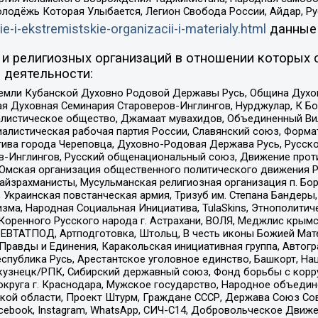
олодёжь Которая Улыбается, Легион Свобода России, Айдар, Р
ie-i-ekstremistskie-organizacii-i-materialy.html
данные
и религиозных организаций в отношении которых 
 деятельности:
земли Кубанской Духовно Родовой Державы Русь, Община Духо
 Духовная Семинария Староверов-Инглингов, Нурджулар, К Бо
листическое общество, Джамаат мувахидов, Объединенный Вил
иалистическая рабочая партия России, Славянский союз, Форма
ива города Череповца, Духовно-Родовая Держава Русь, Русск
-Инглингов, Русский общенациональный союз, Движение против
 Омская организация общественного политического движения Р
йзрахманисты, Мусульманская религиозная организация п. Бо
краинская повстанческая армия, Тризуб им. Степана Бандеры, Бр
зма, Народная Социальная Инициатива, TulaSkins, Этнополитич
оренного Русского народа г. Астрахани, ВОЛЯ, Меджлис крымс
РЕВТАТПОД, Артподготовка, Штольц, В честь иконы Божией Мате
равды и Единения, Каракольская инициативная группа, Автогра
спублика Русь, Арестантское уголовное единство, Башкорт, Наци
окузнецк/РПК, Сибирский державный союз, Фонд борьбы с кор
округа г. Краснодара, Мужское государство, Народное объедин
ой области, Проект Штурм, Граждане СССР, Держава Союз Сов
Facebook, Instagram, WhatsApp, СИЧ-С14, Добровольческое Движ