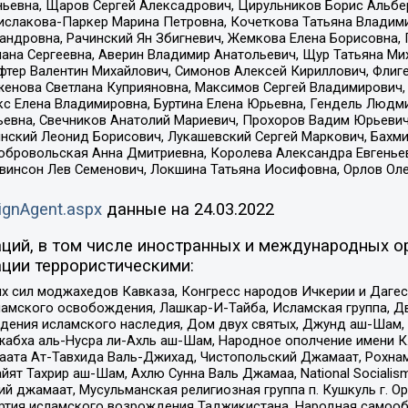
ньевна, Щаров Сергей Алексадрович, Цирульников Борис Альбер
ислакова-Паркер Марина Петровна, Кочеткова Татьяна Владими
сандровна, Рачинский Ян Збигневич, Жемкова Елена Борисовна,
лана Сергеевна, Аверин Владимир Анатольевич, Щур Татьяна М
фтер Валентин Михайлович, Симонов Алексей Кириллович, Флиг
женова Светлана Куприяновна, Максимов Сергей Владимирович, 
кс Елена Владимировна, Буртина Елена Юрьевна, Гендель Людм
евна, Свечников Анатолий Мариевич, Прохоров Вадим Юрьевич
инский Леонид Борисович, Лукашевский Сергей Маркович, Бахм
Добровольская Анна Дмитриевна, Королева Александра Евгенье
евинсон Лев Семенович, Локшина Татьяна Иосифовна, Орлов Ол
ignAgent.aspx
данные на
24.03.2022
ций, в том числе иностранных и международных ор
ции террористическими:
ил моджахедов Кавказа, Конгресс народов Ичкерии и Дагеста
ламского освобождения, Лашкар-И-Тайба, Исламская группа, Дв
ения исламского наследия, Дом двух святых, Джунд аш-Шам, 
жабха аль-Нусра ли-Ахль аш-Шам, Народное ополчение имени К.
ата Ат-Тавхида Валь-Джихад, Чистопольский Джамаат, Рохнам
ят Тахрир аш-Шам, Ахлю Сунна Валь Джамаа, National Socialism
ий джамаат, Мусульманская религиозная группа п. Кушкуль г. 
ртия исламского возрождения Таджикистана, Народная самооб