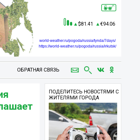
81.41
94.06
world-weather.ru/pogoda/russia/tynda/7days/
https://world-weather.ru/pogoda/russia/irkutsk/
ОБРАТНАЯ СВЯЗЬ
ия
ПОДЕЛИТЕСЬ НОВОСТЯМИ С
ЖИТЕЛЯМИ ГОРОДА
глашает