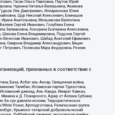
тович, Гасан Ольга Павловна, Паутов Юрий
ровна, Чуркина Наталья Валерьевна, Акимова
 Гудков Лев Дмитриевич, Илларионова Юлия
ихайловна, Щур Николай Алексеевич, Блинушов
е Ирина Анатольевна, Мельникова Валентина
Беляев Сергей Иванович, Голубева Елена
ила Залмановна, Кокорина Екатерина Алексеевна,
, Шахова Елена Владимировна, Подузов Сергей
ин Вячеслав Иванович, Шабад Анатолий Ефимович,
вна, Смирнов Владимир Александрович, Вицин
ег Петрович, Полякова Мара Федоровна, Резник
ганизаций, признанных в соответствии с
на, База, Асбат аль-Ансар, Священная война,
ижение Талибан, Исламская партия Туркестана,
Исламский джихад, Аль-Каида, Имарат Кавказ,
 Минина и Д. Пожарского, Аджр от Аллаха Субхану
о ба суи давлати исломи, Террористическое
/White Power, Артподготовка, Религиозная группа
Оренбург, Крымско-татарский добровольческий
орона, Дуббайский джамаат, московская ячейка,