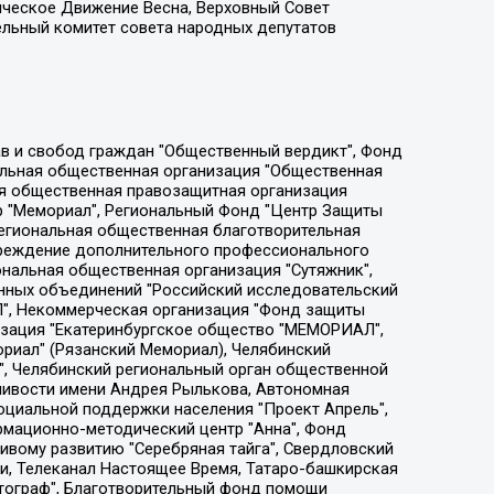
ическое Движение Весна, Верховный Совет
ельный комитет совета народных депутатов
ции социально-правовых программ "Лилит", Дальневосточное общественное движение "Маяк", Санкт-Петербургская ЛГБТ-инициативная группа "Выход", Инициативная группа ЛГБТ+ "Реверс", Алексеев Андрей Викторович, Бекбулатова Таисия Львовна, Беляев Иван Михайлович, Владыкина Елена Сергеевна, Гельман Марат Александрович, Никульшина Вероника Юрьевна, Толоконникова Надежда Андреевна, Шендерович Виктор Анатольевич, Общество с ограниченной ответственностью "Данное сообщение", Общество с ограниченной ответственностью Издательский дом "Новая глава", Айнбиндер Александра Александровна, Московский комьюнити-центр для ЛГБТ+инициатив, Благотворительный фонд развития филантропии, Deutsche Welle (Германия, Kurt-Schumacher-Strasse 3, 53113 Bonn), Борзунова Мария Михайловна, Воробьев Виктор Викторович, Голубева Анна Львовна, Константинова Алла Михайловна, Малкова Ирина Владимировна, Мурадов Мурад Абдулгалимович, Осетинская Елизавета Николаевна, Понасенков Евгений Николаевич, Ганапольский Матвей Юрьевич, Киселев Евгений Алексеевич, Борухович Ирина Григорьевна, Дремин Иван Тимофеевич, Дубровский Дмитрий Викторович, Красноярская региональная общественная организация поддержки и развития альтернативных образовательных технологий и межкультурных коммуникаций "ИНТЕРРА", Маяковская Екатерина Алексеевна, Фейгин Марк Захарович, Филимонов Андрей Викторович, Дзугкоева Регина Николаевна, Доброхотов Роман Александрович, Дудь Юрий Александрович, Елкин Сергей Владимирович, Кругликов Кирилл Игоревич, Сабунаева Мария Леонидовна, Семенов Алексей Владимирович, Шаинян Карен Багратович, Шульман Екатерина Михайловна, Асафьев Артур Валерьевич, Вахштайн Виктор Семенович, Венедиктов Алексей Алексеевич, Лушникова Екатерина Евгеньевна, Волков Леонид Михайлович, Невзоров Александр Глебович, Пархоменко Сергей Борисович, Сироткин Ярослав Николаевич, Кара-Мурза Владимир Владимирович, Баранова Наталья Владимировна, Гозман Леонид Яковлевич, Кагарлицкий Борис Юльевич, Климарев Михаил Валерьевич, Милов Владимир Станиславович, Автономная некоммерческая организация Краснодарский центр современного искусства "Типография", Моргенштерн Алишер Тагирович, Соболь Любовь Эдуардовна, Общество с ограниченной ответственностью "ЛИЗА НОРМ", Каспаров Гарри Кимович, Ходорковский Михаил Борисович, Общество с ограниченной ответственностью "Апрельские тезисы", Данилович Ирина Брониславовна, Кашин Олег Владимирович, Петров Николай Владимирович, Пивоваров Алексей Владимирович, Соколов Михаил Владимирович, Цветкова Юлия Владимировна, Чичваркин Евгений Александрович, Комитет против пыток/Команда против пыток, Общество с ограниченной ответственностью "Первый научный", Общество с ограниченной ответственностью "Вертолет и ко", Белоцерковская Вероника Борисовна, Кац Максим Евгеньевич, Лазарева Татьяна Юрьевна, Шаведдинов Руслан Табризович, Яшин Илья Валерьевич, Общество с ограниченной ответственностью "Иноагент ААВ", Алешковский Дмитрий Петрович, Альбац Евгения Марковна, Быков Дмитрий Львович, Галямина Юлия Евгеньевна, Лойко Сергей Леонидович, Мартынов Кирилл Константинович, Медведев Сергей Александрович, Крашенинников Федор Геннадиевич, Гордеева Катерина Вл