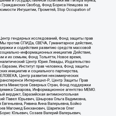
ошений и государственной политики им Питера Мунка,
 Гражданских Свобод, Фонд Бориса Немцова за
имости Ингушетии, Прометей, Stop Occupation of
 Центр гендерных исследований, Фонд защиты прав
 Мы против СПИДа, СВЕЧА, Гуманитарное действие,
ддержки и содействия развитию средств массовой
р социально-информационных инициатив Действие,
 и их семьям, Фонд Тольятти, Новое время,
, Аналитический Центр Юрия Левады, Издательство
 Евразии, Институт прав человека, Фонд защиты
ких инициатив и социального партнерства,
ЕЛОВЕКА, Центр развития некоммерческих
 Трансперенси Интернешнл-Р, Центр Защиты Прав
овета Министров Северных Стран, Фонд поддержки
адемика Сахарова, Информационное агентство МЕМО.
ый вердикт, Евразийская антимонопольная
кий Павел Юрьевич, Шнырова Ольга Вадимовна,
 Евгеньевна, Ривина Анна Валерьевна, Бойко
хоев Магомед Бекханович, Шарипков Олег
Борис Юльевич, Созаев Валерий Валерьевич,