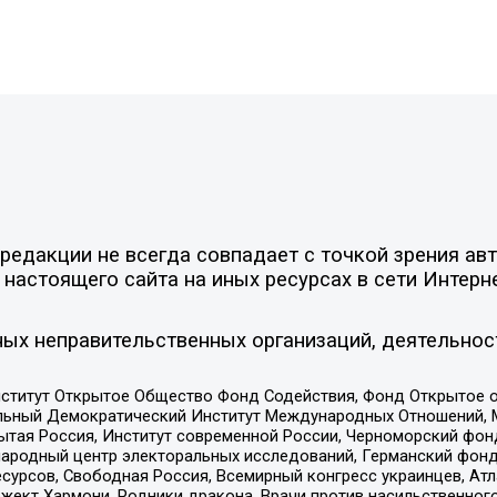
едакции не всегда совпадает с точкой зрения авт
настоящего сайта на иных ресурсах в сети Интерн
ых неправительственных организаций, деятельнос
ститут Открытое Общество Фонд Содействия, Фонд Открытое 
альный Демократический Институт Международных Отношений,
тая Россия, Институт современной России, Черноморский фонд
родный центр электоральных исследований, Германский фонд
рсов, Свободная Россия, Всемирный конгресс украинцев, Атла
ект Хармони, Родники дракона, Врачи против насильственного