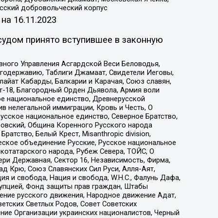
усский добровольческий корпус
 на
16.11.2023
судом принято вступившее в законную
вного Управления Асгардской Веси Беловодья,
годержавию, Таблиги Джамаат, Свидетели Иеговы,
айат Кабарды, Балкарии и Карачая, Союз славян,
т-18, Благородный Орден Дьявола, Армия воли
ое национальное единство, Древнерусской
 нелегальной иммиграции, Кровь и Честь, О
усское национальное единство, Северное Братство,
ровский, Община Коренного Русского народа
атство, Белый Крест, Misanthropic division,
еское объединение Русские, Русское национальное
котатарского народа, Рубеж Севера, ТОЙС, О
ри Державная, Сектор 16, Независимость, Фирма,
д Крю, Союз Славянских Сил Руси, Алля-Аят,
я и свобода, Нация и свобода, W.H.С., Фалунь Дафа,
рупцией, Фонд защиты прав граждан, Штабы
ение русского движения, Народное движение Адат,
етских Светлых Родов, Совет Советских
ение Организации украинских националистов, Черный