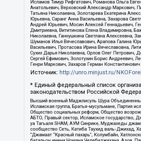
Исламов Тимур Рифгатович, Романова Ольга Евге
Анатольевич, Верховский Александр Маркович, П
Татьяна Николаевна, Золотарева Екатерина Алек
Юрьевна, Саранг Анна Васильевна, Захарова Свет
Андрей Юрьевич, Мосин Алексей Геннадьевич, Ге
Дмитриевна, Вититинова Елена Владимировна, Ба
Николаевна, Ганнушкина Светлана Алексеевна, За
Шуманов Илья Вячеславович, Арапова Галина Юрь
Васильевич, Протасова Ирина Вячеславовна, Лит
Сухих Дарья Николаевна, Орлов Олег Петрович, 
Сергей Ефимович, Золотухин Борис Андреевич, Л
Генри Маркович, Захаров Герман Константинович
Источник:
http://unro.minjust.ru/NKOFore
* Единый федеральный список организа
законодательством Российской Федера
Высший военный Маджлисуль Шура Объединенных с
Исламская группа, Братья-мусульмане, Партия ис
Общество социальных реформ, Общество возрожд
АБТО, Правый сектор, Исламское государство, Д
уа Тагьаля SHAM, АУМ Синрике, Муджахеды джама
сообщество Сеть, Катиба Таухид валь-Джихад, Хай
“Джамаат “Красный пахарь”, Колумбайн, Хатлонск
батальон имени Номана Челебиджихана, Азов, Па