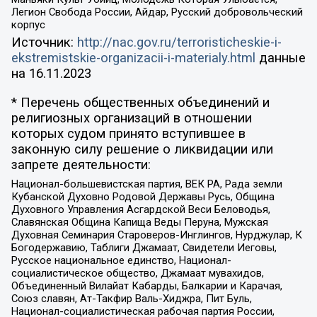
Легион Свобода России, Айдар, Русский добровольческий
корпус
Источник:
http://nac.gov.ru/terroristicheskie-i-
ekstremistskie-organizacii-i-materialy.html
данные
на
16.11.2023
* Перечень общественных объединений и
религиозных организаций в отношении
которых судом принято вступившее в
законную силу решение о ликвидации или
запрете деятельности:
Национал-большевистская партия, ВЕК РА, Рада земли
Кубанской Духовно Родовой Державы Русь, Община
Духовного Управления Асгардской Веси Беловодья,
Славянская Община Капища Веды Перуна, Мужская
Духовная Семинария Староверов-Инглингов, Нурджулар, К
Богодержавию, Таблиги Джамаат, Свидетели Иеговы,
Русское национальное единство, Национал-
социалистическое общество, Джамаат мувахидов,
Объединенный Вилайат Кабарды, Балкарии и Карачая,
Союз славян, Ат-Такфир Валь-Хиджра, Пит Буль,
Национал-социалистическая рабочая партия России,