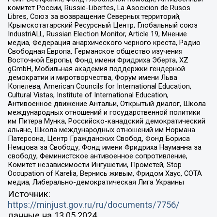
комитет России, Russie-Libertes, La Asocicion de Rusos
Libres, Союз за возвращение Северных территорий,
Крымскотатарский Ресурсный Центр, Глобальный союз
IndustriALL, Russian Election Monitor, Article 19, Мнение
медиа, Федерация анархического черного креста, Радио
Свободная Европа, Германское общество изучения
Восточной Европы, Фонд имени Фридриха Эберта, XZ
gGmbH, Мобильная академия поддержки гендерной
демократии и миротворчества, Форум имени Льва
Копелева, American Councils for International Education,
Cultural Vistas, Institute of International Education,
Антивоенное движение Антальи, Открытый диалог, Школа
международных отношений и государственной политики
им Питера Мунка, Российско-канадский демократический
альянс, Школа международных отношений им Нормана
Патерсона, Центр Гражданских Свобод, Фонд Бориса
Немцова за Свободу, Фонд имени Фридриха Науманна за
свободу, Феминистское антивоенное сопротивление,
Комитет независимости Ингушетии, Прометей, Stop
Occupation of Karelia, Вернись живым, Фридом Хаус, СОТА
медиа, Либерально-демократическая Лига Украины
Источник:
https://minjust.gov.ru/ru/documents/7756/
данные на
13.05.2024