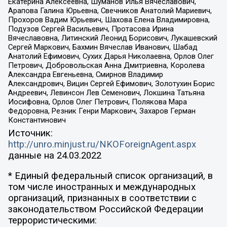
Екатерина Алексеевна, Шуманов Илья Вячеславович,
Арапова Галина Юрьевна, Свечников Анатолий Мариевич,
Прохоров Вадим Юрьевич, Шахова Елена Владимировна,
Подузов Сергей Васильевич, Протасова Ирина
Вячеславовна, Литинский Леонид Борисович, Лукашевский
Сергей Маркович, Бахмин Вячеслав Иванович, Шабад
Анатолий Ефимович, Сухих Дарья Николаевна, Орлов Олег
Петрович, Добровольская Анна Дмитриевна, Королева
Александра Евгеньевна, Смирнов Владимир
Александрович, Вицин Сергей Ефимович, Золотухин Борис
Андреевич, Левинсон Лев Семенович, Локшина Татьяна
Иосифовна, Орлов Олег Петрович, Полякова Мара
Федоровна, Резник Генри Маркович, Захаров Герман
Константинович
Источник:
http://unro.minjust.ru/NKOForeignAgent.aspx
данные на
24.03.2022
* Единый федеральный список организаций, в
том числе иностранных и международных
организаций, признанных в соответствии с
законодательством Российской Федерации
террористическими: