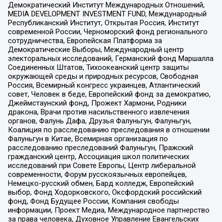
Демократический Институт Международных Отношений,
MEDIA DEVELOPMENT INVESTMENT FUND, Международный
Республиканский Институт, Открытая Россия, Институт
современной России, Черноморский фонд регионального
сотрудничества, Европейская Платформа за
Демократические Выборы, Международный центр
электоральных исследований, Германский фонд Маршалла
Соединенных Штатов, Тихоокеанский центр защиты
окружающей среды и природных ресурсов, Свободная
Россия, Всемирный конгресс украинцев, Атлантический
совет, Человек в беде, Европейский фонд за демократию,
Джеймстаунский фонд, Прожект Хармони, Родники
дракона, Врачи против насильственного извлечения
органов, Фалунь Дафа, Друзья Фалуньгун, Фалуньгун,
Коалиция по расследованию преследования в отношении
Фалуньгун в Китае, Всемирная организация по
расследованию преследований Фалуньгун, Пражский
гражданский центр, Ассоциация школ политических
исследований при Совете Европы, Центр либеральной
современности, Форум русскоязычных европейцев,
Немецко-русский обмен, Бард колледж, Европейский
выбор, Фонд Ходорковского, Оксфордский российский
фонд, Фонд Будущее России, Компания свободы
информации, Проект Медиа, Международное партнерство
за права человека, Духовное Управление Евангельских