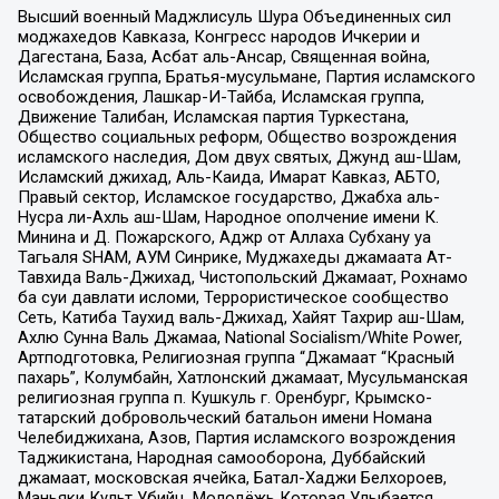
Высший военный Маджлисуль Шура Объединенных сил
моджахедов Кавказа, Конгресс народов Ичкерии и
Дагестана, База, Асбат аль-Ансар, Священная война,
Исламская группа, Братья-мусульмане, Партия исламского
освобождения, Лашкар-И-Тайба, Исламская группа,
Движение Талибан, Исламская партия Туркестана,
Общество социальных реформ, Общество возрождения
исламского наследия, Дом двух святых, Джунд аш-Шам,
Исламский джихад, Аль-Каида, Имарат Кавказ, АБТО,
Правый сектор, Исламское государство, Джабха аль-
Нусра ли-Ахль аш-Шам, Народное ополчение имени К.
Минина и Д. Пожарского, Аджр от Аллаха Субхану уа
Тагьаля SHAM, АУМ Синрике, Муджахеды джамаата Ат-
Тавхида Валь-Джихад, Чистопольский Джамаат, Рохнамо
ба суи давлати исломи, Террористическое сообщество
Сеть, Катиба Таухид валь-Джихад, Хайят Тахрир аш-Шам,
Ахлю Сунна Валь Джамаа, National Socialism/White Power,
Артподготовка, Религиозная группа “Джамаат “Красный
пахарь”, Колумбайн, Хатлонский джамаат, Мусульманская
религиозная группа п. Кушкуль г. Оренбург, Крымско-
татарский добровольческий батальон имени Номана
Челебиджихана, Азов, Партия исламского возрождения
Таджикистана, Народная самооборона, Дуббайский
джамаат, московская ячейка, Батал-Хаджи Белхороев,
Маньяки Культ Убийц, Молодёжь Которая Улыбается,