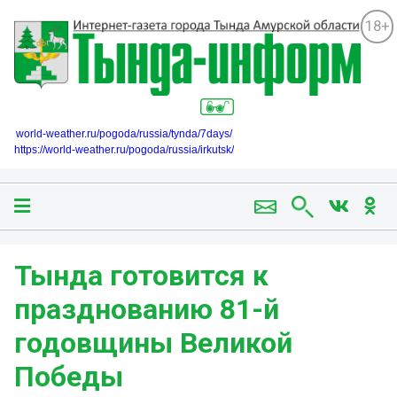
18+
world-weather.ru/pogoda/russia/tynda/7days/
https://world-weather.ru/pogoda/russia/irkutsk/
Тында готовится к
празднованию 81-й
годовщины Великой
Победы