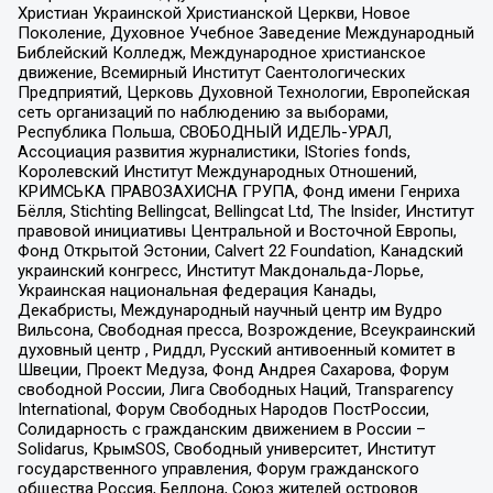
Христиан Украинской Христианской Церкви, Новое
Поколение, Духовное Учебное Заведение Международный
Библейский Колледж, Международное христианское
движение, Всемирный Институт Саентологических
Предприятий, Церковь Духовной Технологии, Европейская
сеть организаций по наблюдению за выборами,
Республика Польша, СВОБОДНЫЙ ИДЕЛЬ-УРАЛ,
Ассоциация развития журналистики, IStories fonds,
Королевский Институт Международных Отношений,
КРИМСЬКА ПРАВОЗАХИСНА ГРУПА, Фонд имени Генриха
Бёлля, Stichting Bellingcat, Bellingcat Ltd, The Insider, Институт
правовой инициативы Центральной и Восточной Европы,
Фонд Открытой Эстонии, Calvert 22 Foundation, Канадский
украинский конгресс, Институт Макдональда-Лорье,
Украинская национальная федерация Канады,
Декабристы, Международный научный центр им Вудро
Вильсона, Свободная пресса, Возрождение, Всеукраинский
духовный центр , Риддл, Русский антивоенный комитет в
Швеции, Проект Медуза, Фонд Андрея Сахарова, Форум
свободной России, Лига Свободных Наций, Transparеncy
International, Форум Свободных Народов ПостРоссии,
Солидарность с гражданским движением в России –
Solidarus, КрымSOS, Свободный университет, Институт
государственного управления, Форум гражданского
общества Россия, Беллона, Союз жителей островов