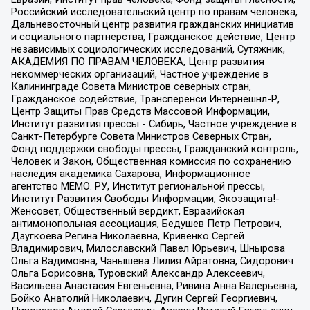
Российский исследовательский центр по правам человека,
Дальневосточный центр развития гражданских инициатив
и социального партнерства, Гражданское действие, Центр
независимых социологических исследований, Сутяжник,
АКАДЕМИЯ ПО ПРАВАМ ЧЕЛОВЕКА, Центр развития
некоммерческих организаций, Частное учреждение в
Калининграде Совета Министров северных стран,
Гражданское содействие, Трансперенси Интернешнл-Р,
Центр Защиты Прав Средств Массовой Информации,
Институт развития прессы - Сибирь, Частное учреждение в
Санкт-Петербурге Совета Министров Северных Стран,
Фонд поддержки свободы прессы, Гражданский контроль,
Человек и Закон, Общественная комиссия по сохранению
наследия академика Сахарова, Информационное
агентство МЕМО. РУ, Институт региональной прессы,
Институт Развития Свободы Информации, Экозащита!-
Женсовет, Общественный вердикт, Евразийская
антимонопольная ассоциация, Бедушев Петр Петрович,
Дзугкоева Регина Николаевна, Кривенко Сергей
Владимирович, Милославский Павел Юрьевич, Шнырова
Ольга Вадимовна, Чанышева Лилия Айратовна, Сидорович
Ольга Борисовна, Туровский Александр Алексеевич,
Васильева Анастасия Евгеньевна, Ривина Анна Валерьевна,
Бойко Анатолий Николаевич, Дугин Сергей Георгиевич,