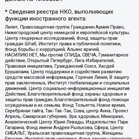
* Сведения реестра НКО, выполняющих
функции иностранного агента:
Лилит, Правозащитная группа Гражданин.Армия.Право,
Нижегородский центр немецкой и европейской культуры,
Центр гендерных исследований, Фонд защиты прав
граждан Штаб, Институт права и публичной политики,
Фонд борьбы с коррупцией, Альянс врачей,
НАСИЛИЮ.НЕТ, Мы против СПИДа, СВЕЧА, Гуманитарное
действие, Открытый Петербург, Лига Избирателей,
Правовая инициатива, Гражданский Союз, Хасдей
Ерушалаим, Центр поддержки и содействия развитию
средств массовой информации, Горячая Линия, В защиту
прав заключенных, Институт глобализации и социальных
движений, Центр социально-информационных инициатив
Действие, Благотворительный фонд охраны здоровья и
защиты прав граждан, Благотворительный фонд помощи
осужденным и их семьям, Фонд Тольятти, Новое время,
Серебряная тайга, Так-Так-Так, Сова, центр Анна, Проект
Апрель, Самарская губерния, Эра здоровья, Мемориал,
Аналитический Центр Юрия Левады, Издательство Парк
Гагарина, Фонд имени Андрея Рылькова, Сфера, Центр
СИБАЛЬТ, Уральская правозащитная группа, Женщины
Евразии, Институт прав человека, Фонд защиты гласности,