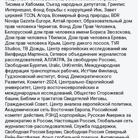
Тисима и Хабомаи, Съезд народных депутатов, Гринпис
Интернешнл, Фонд борьбы с коррупцией Инк, Завет
церквей TCCN, Агора, Всемирный фонд природы, BDR
Novaja Gazeta-Europe, Алтай проект, Образовательный дом
прав человека Чернигов, Фонд Дом Прав Человека,
Белорусский дом прав человека имени Бориса Звозскова,
Дом прав человека Тбилиси, Дом прав человека Ереван,
Дом прав человека Крым, Центр дикого лосося, TVR
Studios, ТВ Дождь, Центр европейских исследований им
Вилфрида Мартенса, Сетевое объединение журналистов
расследователей, АЛЛАТРА, За свободную Россию,
Свободная Бурятия, Uralic, UnKremlin, Международная
федерация транспортных рабочих, ИстЧам Финланд,
Гудзоновский институт, Фонд Демократического
Развития, Комитет-2024, Центрально-Европейский
университет, Центр восточноевропейских и
международных исследований, Общество Сторожевой
башни, Библии и трактатов Свидетелей Иеговы,
Гражданский Совет, Центр анализа европейской политики,
Академическая сеть Восточная Европа, Российский
комитет действия, РЭНД корпорейшн, Русская Америка за
демократию в России, Настоящая Россия, Глобальная сеть
журналистов-расследователей, Служба поддержки,
Свободная Россия Берлин, Свободная Россия Северный
Рейн-Вестфалия, Фонд глобальной помощи, Антивоенный