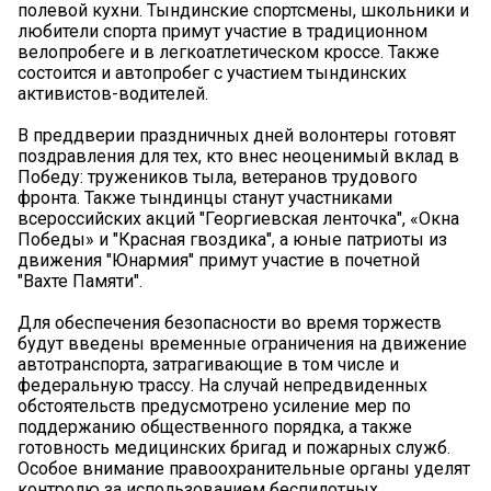
полевой кухни. Тындинские спортсмены, школьники и
любители спорта примут участие в традиционном
велопробеге и в легкоатлетическом кроссе. Также
состоится и автопробег с участием тындинских
активистов-водителей.
В преддверии праздничных дней волонтеры готовят
поздравления для тех, кто внес неоценимый вклад в
Победу: тружеников тыла, ветеранов трудового
фронта. Также тындинцы станут участниками
всероссийских акций "Георгиевская ленточка", «Окна
Победы» и "Красная гвоздика", а юные патриоты из
движения "Юнармия" примут участие в почетной
"Вахте Памяти".
Для обеспечения безопасности во время торжеств
будут введены временные ограничения на движение
автотранспорта, затрагивающие в том числе и
федеральную трассу. На случай непредвиденных
обстоятельств предусмотрено усиление мер по
поддержанию общественного порядка, а также
готовность медицинских бригад и пожарных служб.
Особое внимание правоохранительные органы уделят
контролю за использованием беспилотных