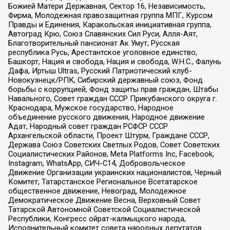
Божией Матери Державная, Сектор 16, Независимость,
Фирма, Молодежная правозащитная группа МПГ, Курсом
Правды и Единения, Каракольская инициативная группа,
Автоград Крю, Союз Славянских Сил Руси, Алля-Аят,
Благотворительный пансионат Ак Умут, Русская
республика Русь, Арестантское уголовное единство,
Башкорт, Нация и свобода, Нация и свобода, W.H.С., Фалунь
Дафа, Иртыш Ultras, Русский Патриотический клуб-
Новокузнецк/РПК, Сибирский державный союз, Фонд
борьбы с коррупцией, Фонд защиты прав граждан, Штабы
Навального, Совет граждан СССР Прикубанского округа г.
Краснодара, Мужское государство, Народное
объединение русского движения, Народное движение
Адат, Народный совет граждан РСФСР СССР
Архангельской области, Проект Штурм, Граждане СССР,
Держава Союз Советских Светлых Родов, Совет Советских
Социалистических Районов, Meta Platforms Inc, Facebook,
Instagram, WhatsApp, СИЧ-С14, Добровольческое
Движение Организации украинских националистов, Черный
Комитет, Татарстанское Региональное Всетатарское
общественное движение, Невоград, Молодежное
Демократическое Движение Весна, Верховный Совет
Татарской Автономной Советской Социалистической
Республики, Конгресс ойрат-калмыцкого народа,
Исполнительный комитет совета народных депутатов