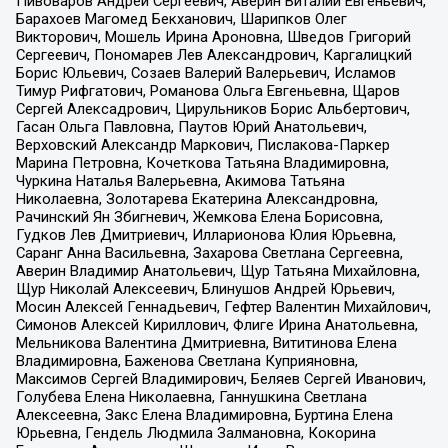
Пивоваров Андрей Сергеевич, Аверин Виталий Евгеньевич,
Барахоев Магомед Бекханович, Шарипков Олег
Викторович, Мошель Ирина Ароновна, Шведов Григорий
Сергеевич, Пономарев Лев Александрович, Каргалицкий
Борис Юльевич, Созаев Валерий Валерьевич, Исламов
Тимур Рифгатович, Романова Ольга Евгеньевна, Щаров
Сергей Алексадрович, Цирульников Борис Альбертович,
Гасан Ольга Павловна, Паутов Юрий Анатольевич,
Верховский Александр Маркович, Пислакова-Паркер
Марина Петровна, Кочеткова Татьяна Владимировна,
Чуркина Наталья Валерьевна, Акимова Татьяна
Николаевна, Золотарева Екатерина Александровна,
Рачинский Ян Збигневич, Жемкова Елена Борисовна,
Гудков Лев Дмитриевич, Илларионова Юлия Юрьевна,
Саранг Анна Васильевна, Захарова Светлана Сергеевна,
Аверин Владимир Анатольевич, Щур Татьяна Михайловна,
Щур Николай Алексеевич, Блинушов Андрей Юрьевич,
Мосин Алексей Геннадьевич, Гефтер Валентин Михайлович,
Симонов Алексей Кириллович, Флиге Ирина Анатольевна,
Мельникова Валентина Дмитриевна, Вититинова Елена
Владимировна, Баженова Светлана Куприяновна,
Максимов Сергей Владимирович, Беляев Сергей Иванович,
Голубева Елена Николаевна, Ганнушкина Светлана
Алексеевна, Закс Елена Владимировна, Буртина Елена
Юрьевна, Гендель Людмила Залмановна, Кокорина