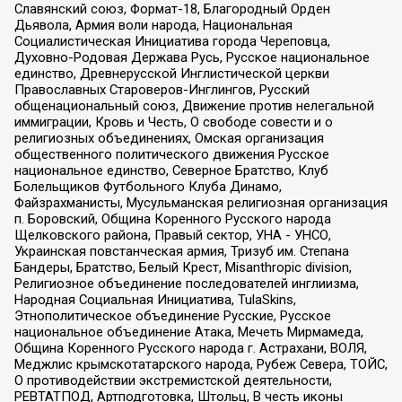
Славянский союз, Формат-18, Благородный Орден
Дьявола, Армия воли народа, Национальная
Социалистическая Инициатива города Череповца,
Духовно-Родовая Держава Русь, Русское национальное
единство, Древнерусской Инглистической церкви
Православных Староверов-Инглингов, Русский
общенациональный союз, Движение против нелегальной
иммиграции, Кровь и Честь, О свободе совести и о
религиозных объединениях, Омская организация
общественного политического движения Русское
национальное единство, Северное Братство, Клуб
Болельщиков Футбольного Клуба Динамо,
Файзрахманисты, Мусульманская религиозная организация
п. Боровский, Община Коренного Русского народа
Щелковского района, Правый сектор, УНА - УНСО,
Украинская повстанческая армия, Тризуб им. Степана
Бандеры, Братство, Белый Крест, Misanthropic division,
Религиозное объединение последователей инглиизма,
Народная Социальная Инициатива, TulaSkins,
Этнополитическое объединение Русские, Русское
национальное объединение Атака, Мечеть Мирмамеда,
Община Коренного Русского народа г. Астрахани, ВОЛЯ,
Меджлис крымскотатарского народа, Рубеж Севера, ТОЙС,
О противодействии экстремистской деятельности,
РЕВТАТПОД, Артподготовка, Штольц, В честь иконы