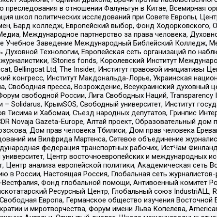
ию преследования в отношении Фалуньгун в Китае, Всемирная о
ация школ политических исследований при Совете Европы, Цен
мен, Бард колледж, Европейский выбор, Фонд Ходорковского,
едиа, Международное партнерство за права человека, Духовно
ое Учебное Заведение Международный Библейский Колледж, М
ь Духовной Технологии, Европейская сеть организаций по наб
урналистики, IStories fonds, Королевский Институт Между
gcat, Bellingcat Ltd, The Insider, Институт правовой инициатив
инский конгресс, Институт Макдональда-Лорье, Украинская нац
, Свободная пресса, Возрождение, Всеукраинский духовный цен
орум свободной России, Лига Свободных Наций, Transparеncy I
– Solidarus, КрымSOS, Свободный университет, Институт госу
в Тисима и Хабомаи, Съезд народных депутатов, Гринпис Инте
DR Novaja Gazeta-Europe, Алтай проект, Образовательный дом 
зскова, Дом прав человека Тбилиси, Дом прав человека Ерева
едований им Вилфрида Мартенса, Сетевое объединение журнали
Международная федерация транспортных рабочих, ИстЧам Финлан
й университет, Центр восточноевропейских и международных и
, Центр анализа европейской политики, Академическая сеть Во
ю в России, Настоящая Россия, Глобальная сеть журналистов
естфалия, Фонд глобальной помощи, Антивоенный комитет России,
татарский Ресурсный Центр, Глобальный союз IndustriALL, Russi
 Свободная Европа, Германское общество изучения Восточной 
и и миротворчества, Форум имени Льва Копелева, American Counci