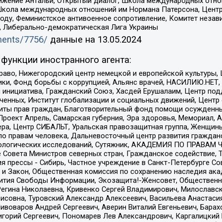
ое движение Антальи, Открытый диалог, Школа международных отн
Школа международных отношений им Нормана Патерсона, Центр
ду, Феминистское антивоенное сопротивление, Комитет независ
а, Либерально-демократическая Лига Украины
uments/7756/
данные на
13.05.2024
функции иностранного агента:
раво, Нижегородский центр немецкой и европейской культуры,
тики, Фонд борьбы с коррупцией, Альянс врачей, НАСИЛИЮ.НЕТ,
я инициатива, Гражданский Союз, Хасдей Ерушалаим, Центр по
юченных, Институт глобализации и социальных движений, Цент
ты прав граждан, Благотворительный фонд помощи осужденным
а, Проект Апрель, Самарская губерния, Эра здоровья, Мемориал
ера, Центр СИБАЛЬТ, Уральская правозащитная группа, Женщины
по правам человека, Дальневосточный центр развития гражданс
ологических исследований, Сутяжник, АКАДЕМИЯ ПО ПРАВАМ Ч
е Совета Министров северных стран, Гражданское содействие,
я прессы - Сибирь, Частное учреждение в Санкт-Петербурге С
 и Закон, Общественная комиссия по сохранению наследия ак
звития Свободы Информации, Экозащита!-Женсовет, Общественн
Регина Николаевна, Кривенко Сергей Владимирович, Милославс
совна, Туровский Александр Алексеевич, Васильева Анастасия
Пивоваров Андрей Сергеевич, Аверин Виталий Евгеньевич, Бара
горий Сергеевич, Пономарев Лев Александрович, Каргалицкий 