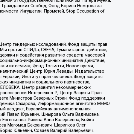
ошений и государственной политики им Питера Мунка,
 Гражданских Свобод, Фонд Бориса Немцова за
имости Ингушетии, Прометей, Stop Occupation of
 Центр гендерных исследований, Фонд защиты прав
 Мы против СПИДа, СВЕЧА, Гуманитарное действие,
ддержки и содействия развитию средств массовой
р социально-информационных инициатив Действие,
 и их семьям, Фонд Тольятти, Новое время,
, Аналитический Центр Юрия Левады, Издательство
 Евразии, Институт прав человека, Фонд защиты
ких инициатив и социального партнерства,
ЕЛОВЕКА, Центр развития некоммерческих
 Трансперенси Интернешнл-Р, Центр Защиты Прав
овета Министров Северных Стран, Фонд поддержки
адемика Сахарова, Информационное агентство МЕМО.
ый вердикт, Евразийская антимонопольная
кий Павел Юрьевич, Шнырова Ольга Вадимовна,
 Евгеньевна, Ривина Анна Валерьевна, Бойко
хоев Магомед Бекханович, Шарипков Олег
Борис Юльевич, Созаев Валерий Валерьевич,