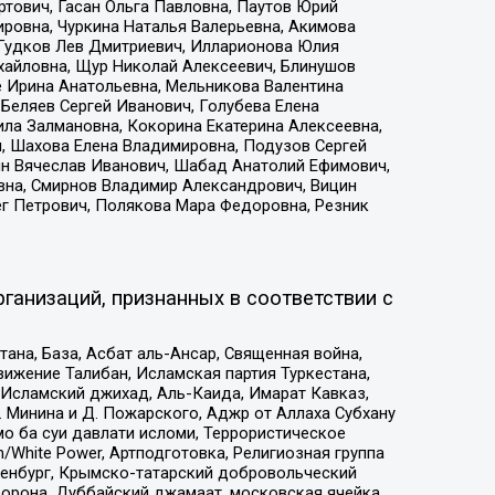
тович, Гасан Ольга Павловна, Паутов Юрий
ровна, Чуркина Наталья Валерьевна, Акимова
 Гудков Лев Дмитриевич, Илларионова Юлия
ихайловна, Щур Николай Алексеевич, Блинушов
е Ирина Анатольевна, Мельникова Валентина
Беляев Сергей Иванович, Голубева Елена
ила Залмановна, Кокорина Екатерина Алексеевна,
, Шахова Елена Владимировна, Подузов Сергей
ин Вячеслав Иванович, Шабад Анатолий Ефимович,
вна, Смирнов Владимир Александрович, Вицин
ег Петрович, Полякова Мара Федоровна, Резник
ганизаций, признанных в соответствии с
на, База, Асбат аль-Ансар, Священная война,
ижение Талибан, Исламская партия Туркестана,
Исламский джихад, Аль-Каида, Имарат Кавказ,
 Минина и Д. Пожарского, Аджр от Аллаха Субхану
о ба суи давлати исломи, Террористическое
/White Power, Артподготовка, Религиозная группа
Оренбург, Крымско-татарский добровольческий
орона, Дуббайский джамаат, московская ячейка,