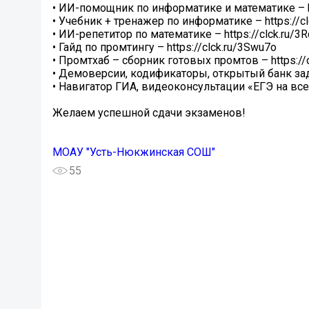
• ИИ-помощник по информатике и математике – htt
• Учебник + тренажер по информатике – https://c
• ИИ-репетитор по математике – https://clck.ru/3R
• Гайд по промтингу – https://clck.ru/3Swu7o
• Промтхаб – сборник готовых промтов – https://
• Демоверсии, кодификаторы, открытый банк задан
• Навигатор ГИА, видеоконсультации «ЕГЭ на все 10
Желаем успешной сдачи экзаменов!
МОАУ "Усть-Нюкжинская СОШ"
55