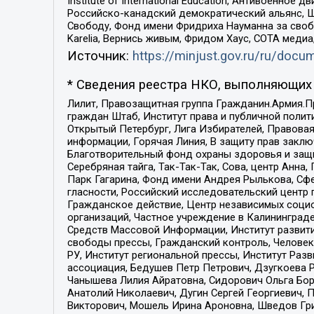
Institute of International Education, Антивоенн
Российско-канадский демократический альянс, 
Свободу, Фонд имени Фридриха Науманна за свобо
Karelia, Вернись живым, Фридом Хаус, СОТА меди
Источник:
https://minjust.gov.ru/ru/doc
* Сведения реестра НКО, выполняющих 
Лилит, Правозащитная группа Гражданин.Армия.П
граждан Штаб, Институт права и публичной поли
Открытый Петербург, Лига Избирателей, Правова
информации, Горячая Линия, В защиту прав закл
Благотворительный фонд охраны здоровья и защи
Серебряная тайга, Так-Так-Так, Сова, центр Анн
Парк Гагарина, Фонд имени Андрея Рылькова, Сф
гласности, Российский исследовательский центр 
Гражданское действие, Центр независимых соци
организаций, Частное учреждение в Калининград
Средств Массовой Информации, Институт развити
свободы прессы, Гражданский контроль, Человек
РУ, Институт региональной прессы, Институт Ра
ассоциация, Бедушев Петр Петрович, Дзугкоева 
Чанышева Лилия Айратовна, Сидорович Ольга Бори
Анатолий Николаевич, Дугин Сергей Георгиевич, 
Викторович, Мошель Ирина Ароновна, Шведов Гри