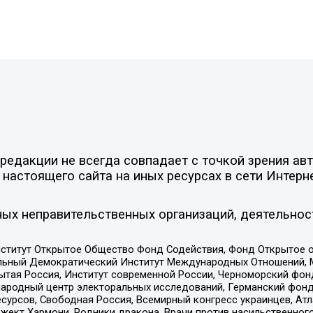
едакции не всегда совпадает с точкой зрения авт
настоящего сайта на иных ресурсах в сети Интерн
ых неправительственных организаций, деятельнос
ститут Открытое Общество Фонд Содействия, Фонд Открытое 
альный Демократический Институт Международных Отношений,
тая Россия, Институт современной России, Черноморский фонд
родный центр электоральных исследований, Германский фонд
рсов, Свободная Россия, Всемирный конгресс украинцев, Атла
ект Хармони, Родники дракона, Врачи против насильственного