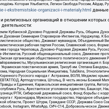
олодёжь Которая Улыбается, Легион Свобода России, Айдар, Р
ie-i-ekstremistskie-organizacii-i-materialy.html
данные
и религиозных организаций в отношении которых 
 деятельности:
земли Кубанской Духовно Родовой Державы Русь, Община Духо
 Духовная Семинария Староверов-Инглингов, Нурджулар, К Бо
листическое общество, Джамаат мувахидов, Объединенный Вил
иалистическая рабочая партия России, Славянский союз, Форма
ива города Череповца, Духовно-Родовая Держава Русь, Русск
-Инглингов, Русский общенациональный союз, Движение против
 Омская организация общественного политического движения Р
йзрахманисты, Мусульманская религиозная организация п. Бо
краинская повстанческая армия, Тризуб им. Степана Бандеры, Бр
зма, Народная Социальная Инициатива, TulaSkins, Этнополитич
оренного Русского народа г. Астрахани, ВОЛЯ, Меджлис крымс
РЕВТАТПОД, Артподготовка, Штольц, В честь иконы Божией Мате
равды и Единения, Каракольская инициативная группа, Автогра
спублика Русь, Арестантское уголовное единство, Башкорт, Наци
окузнецк/РПК, Сибирский державный союз, Фонд борьбы с кор
округа г. Краснодара, Мужское государство, Народное объедин
ой области, Проект Штурм, Граждане СССР, Держава Союз Сов
Facebook, Instagram, WhatsApp, СИЧ-С14, Добровольческое Движ