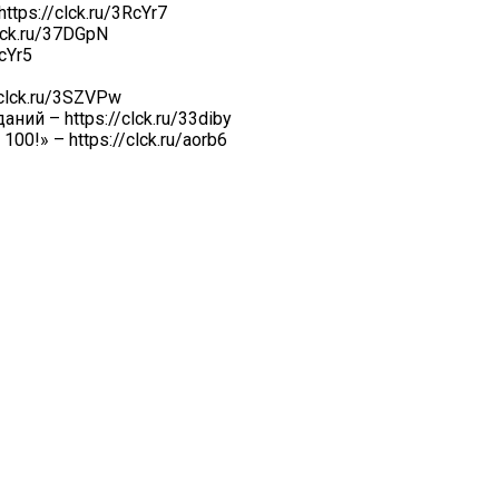
ps://clck.ru/3RcYr7
lck.ru/37DGpN
cYr5
clck.ru/3SZVPw
ий – https://clck.ru/33diby
0!» – https://clck.ru/aorb6