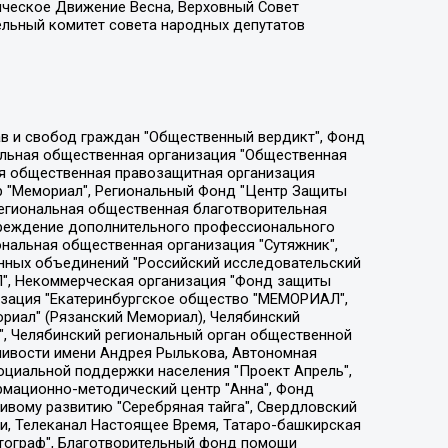
ическое Движение Весна, Верховный Совет
ельный комитет совета народных депутатов
ции социально-правовых программ "Лилит", Дальневосточное общественное движение "Маяк", Санкт-Петербургская ЛГБТ-инициативная группа "Выход", Инициативная группа ЛГБТ+ "Реверс", Алексеев Андрей Викторович, Бекбулатова Таисия Львовна, Беляев Иван Михайлович, Владыкина Елена Сергеевна, Гельман Марат Александрович, Никульшина Вероника Юрьевна, Толоконникова Надежда Андреевна, Шендерович Виктор Анатольевич, Общество с ограниченной ответственностью "Данное сообщение", Общество с ограниченной ответственностью Издательский дом "Новая глава", Айнбиндер Александра Александровна, Московский комьюнити-центр для ЛГБТ+инициатив, Благотворительный фонд развития филантропии, Deutsche Welle (Германия, Kurt-Schumacher-Strasse 3, 53113 Bonn), Борзунова Мария Михайловна, Воробьев Виктор Викторович, Голубева Анна Львовна, Константинова Алла Михайловна, Малкова Ирина Владимировна, Мурадов Мурад Абдулгалимович, Осетинская Елизавета Николаевна, Понасенков Евгений Николаевич, Ганапольский Матвей Юрьевич, Киселев Евгений Алексеевич, Борухович Ирина Григорьевна, Дремин Иван Тимофеевич, Дубровский Дмитрий Викторович, Красноярская региональная общественная организация поддержки и развития альтернативных образовательных технологий и межкультурных коммуникаций "ИНТЕРРА", Маяковская Екатерина Алексеевна, Фейгин Марк Захарович, Филимонов Андрей Викторович, Дзугкоева Регина Николаевна, Доброхотов Роман Александрович, Дудь Юрий Александрович, Елкин Сергей Владимирович, Кругликов Кирилл Игоревич, Сабунаева Мария Леонидовна, Семенов Алексей Владимирович, Шаинян Карен Багратович, Шульман Екатерина Михайловна, Асафьев Артур Валерьевич, Вахштайн Виктор Семенович, Венедиктов Алексей Алексеевич, Лушникова Екатерина Евгеньевна, Волков Леонид Михайлович, Невзоров Александр Глебович, Пархоменко Сергей Борисович, Сироткин Ярослав Николаевич, Кара-Мурза Владимир Владимирович, Баранова Наталья Владимировна, Гозман Леонид Яковлевич, Кагарлицкий Борис Юльевич, Климарев Михаил Валерьевич, Милов Владимир Станиславович, Автономная некоммерческая организация Краснодарский центр современного искусства "Типография", Моргенштерн Алишер Тагирович, Соболь Любовь Эдуардовна, Общество с ограниченной ответственностью "ЛИЗА НОРМ", Каспаров Гарри Кимович, Ходорковский Михаил Борисович, Общество с ограниченной ответственностью "Апрельские тезисы", Данилович Ирина Брониславовна, Кашин Олег Владимирович, Петров Николай Владимирович, Пивоваров Алексей Владимирович, Соколов Михаил Владимирович, Цветкова Юлия Владимировна, Чичваркин Евгений Александрович, Комитет против пыток/Команда против пыток, Общество с ограниченной ответственностью "Первый научный", Общество с ограниченной ответственностью "Вертолет и ко", Белоцерковская Вероника Борисовна, Кац Максим Евгеньевич, Лазарева Татьяна Юрьевна, Шаведдинов Руслан Табризович, Яшин Илья Валерьевич, Общество с ограниченной ответственностью "Иноагент ААВ", Алешковский Дмитрий Петрович, Альбац Евгения Марковна, Быков Дмитрий Львович, Галямина Юлия Евгеньевна, Лойко Сергей Леонидович, Мартынов Кирилл Константинович, Медведев Сергей Александрович, Крашенинников Федор Геннадиевич, Гордеева Катерина Вл