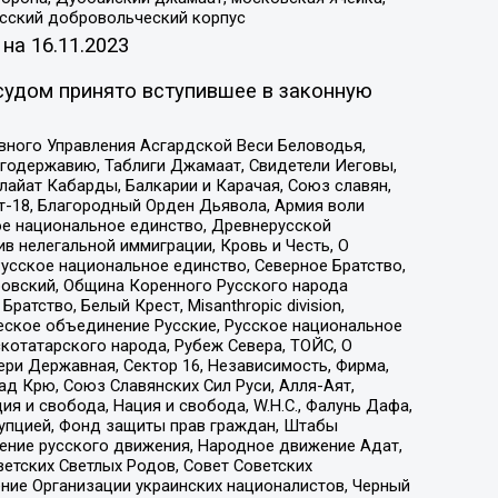
усский добровольческий корпус
 на
16.11.2023
судом принято вступившее в законную
вного Управления Асгардской Веси Беловодья,
годержавию, Таблиги Джамаат, Свидетели Иеговы,
айат Кабарды, Балкарии и Карачая, Союз славян,
т-18, Благородный Орден Дьявола, Армия воли
ое национальное единство, Древнерусской
 нелегальной иммиграции, Кровь и Честь, О
усское национальное единство, Северное Братство,
ровский, Община Коренного Русского народа
атство, Белый Крест, Misanthropic division,
еское объединение Русские, Русское национальное
котатарского народа, Рубеж Севера, ТОЙС, О
ри Державная, Сектор 16, Независимость, Фирма,
д Крю, Союз Славянских Сил Руси, Алля-Аят,
я и свобода, Нация и свобода, W.H.С., Фалунь Дафа,
рупцией, Фонд защиты прав граждан, Штабы
ение русского движения, Народное движение Адат,
етских Светлых Родов, Совет Советских
ение Организации украинских националистов, Черный