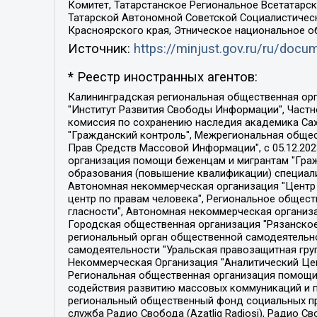
Комитет, Татарстанское Региональное Всетатар
Татарской Автономной Советской Социалистическ
Красноярского края, Этническое национальное о
Источник:
https://minjust.gov.ru/ru/doc
* Реестр иностранных агентов:
Калининградская региональная общественная организация "Экозащита!-Женсовет", Фонд содействия защите прав и свобод граждан "Общественный вердикт", Фонд "Институт Развития Свободы Информации", Частное учреждение "Информационное агентство МЕМО. РУ", Региональная общественная организация "Общественная комиссия по сохранению наследия академика Сахарова", Фонд поддержки свободы прессы, Санкт-Петербургская общественная правозащитная организация "Гражданский контроль", Межрегиональная общественная организация "Информационно-просветительский центр "Мемориал", Региональный Фонд "Центр Защиты Прав Средств Массовой Информации", с 05.12.2023 Фонд "Центр Защиты Прав Средств массовой информации", Региональная общественная благотворительная организация помощи беженцам и мигрантам "Гражданское содействие", Негосударственное образовательное учреждение дополнительного профессионального образования (повышение квалификации) специалистов "АКАДЕМИЯ ПО ПРАВАМ ЧЕЛОВЕКА", Свердловская региональная общественная организация "Сутяжник", Автономная некоммерческая организация "Центр независимых социологических исследований", Союз общественных объединений "Российский исследовательский центр по правам человека", Региональное общественное учреждение научно-информационный центр "МЕМОРИАЛ", Некоммерческая организация "Фонд защиты гласности", Автономная некоммерческая организация "Институт прав человека", Городская общественная организация "Екатеринбургское общество "МЕМОРИАЛ", Городская общественная организация "Рязанское историко-просветительское и правозащитное общество "Мемориал" (Рязанский Мемориал), Челябинский региональный орган общественной самодеятельности – женское общественное объединение "Женщины Евразии", Челябинский региональный орган общественной самодеятельности "Уральская правозащитная группа", Фонд содействия защите здоровья и социальной справедливости имени Андрея Рылькова, Автономная Некоммерческая Организация "Аналитический Центр Юрия Левады", Автономная некоммерческая организация социальной поддержки населения "Проект Апрель", Региональная общественная организация помощи женщинам и детям, находящимся в кризисной ситуации "Информационно-методический центр "Анна", Фонд содействия развитию массовых коммуникаций и правовому просвещению "Так-так-Так", Фонд содействия устойчивому развитию "Серебряная тайга", Свердловский региональный общественный фонд социальных проектов "Новое время", "Idel.Реалии", Кавказ.Реалии, Крым.Реалии, Телеканал Настоящее Время, Татаро-башкирская служба Радио Свобода (Azatliq Radiosi), Радио Свободная Европа/Радио Свобода (PCE/PC), "Сибирь.Реалии", "Фактограф", Благотворительный фонд помощи осужденным и их семьям, Автономная некоммерческая организация "Институт глобализации и социальных движений", Фонд "В защиту прав заключенных", Частное учреждение "Центр поддержки и содействия развитию средств массовой информации", Пензенский региональный общественный благотворительный фонд "Гражданский союз", "Север.Реалии", Некоммерческая организация Фонд "Правовая инициатива", 