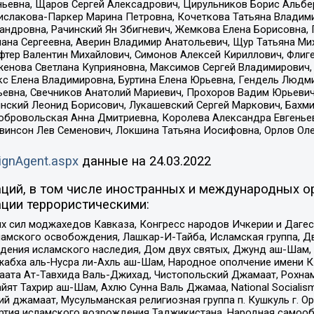
ньевна, Щаров Сергей Алексадрович, Цирульников Борис Альбер
ислакова-Паркер Марина Петровна, Кочеткова Татьяна Владими
сандровна, Рачинский Ян Збигневич, Жемкова Елена Борисовна,
лана Сергеевна, Аверин Владимир Анатольевич, Щур Татьяна М
фтер Валентин Михайлович, Симонов Алексей Кириллович, Флиг
женова Светлана Куприяновна, Максимов Сергей Владимирович, 
кс Елена Владимировна, Буртина Елена Юрьевна, Гендель Людм
евна, Свечников Анатолий Мариевич, Прохоров Вадим Юрьевич
инский Леонид Борисович, Лукашевский Сергей Маркович, Бахм
Добровольская Анна Дмитриевна, Королева Александра Евгенье
евинсон Лев Семенович, Локшина Татьяна Иосифовна, Орлов Ол
ignAgent.aspx
данные на
24.03.2022
ций, в том числе иностранных и международных ор
ции террористическими:
ил моджахедов Кавказа, Конгресс народов Ичкерии и Дагеста
ламского освобождения, Лашкар-И-Тайба, Исламская группа, Дв
ения исламского наследия, Дом двух святых, Джунд аш-Шам, 
жабха аль-Нусра ли-Ахль аш-Шам, Народное ополчение имени К.
ата Ат-Тавхида Валь-Джихад, Чистопольский Джамаат, Рохнам
ят Тахрир аш-Шам, Ахлю Сунна Валь Джамаа, National Socialism
ий джамаат, Мусульманская религиозная группа п. Кушкуль г. 
ртия исламского возрождения Таджикистана, Народная самооб