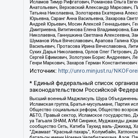
Исламов Тимур Рифгатович, Романова Ольга Евге
Анатольевич, Верховский Александр Маркович, П
Татьяна Николаевна, Золотарева Екатерина Алек
Юрьевна, Саранг Анна Васильевна, Захарова Свет
Андрей Юрьевич, Мосин Алексей Геннадьевич, Ге
Дмитриевна, Вититинова Елена Владимировна, Ба
Николаевна, Ганнушкина Светлана Алексеевна, За
Шуманов Илья Вячеславович, Арапова Галина Юрь
Васильевич, Протасова Ирина Вячеславовна, Лит
Сухих Дарья Николаевна, Орлов Олег Петрович, 
Сергей Ефимович, Золотухин Борис Андреевич, Л
Генри Маркович, Захаров Герман Константинович
Источник:
http://unro.minjust.ru/NKOFore
* Единый федеральный список организа
законодательством Российской Федера
Высший военный Маджлисуль Шура Объединенных с
Исламская группа, Братья-мусульмане, Партия ис
Общество социальных реформ, Общество возрожд
АБТО, Правый сектор, Исламское государство, Д
уа Тагьаля SHAM, АУМ Синрике, Муджахеды джама
сообщество Сеть, Катиба Таухид валь-Джихад, Хай
“Джамаат “Красный пахарь”, Колумбайн, Хатлонск
батальон имени Номана Челебиджихана, Азов, Па