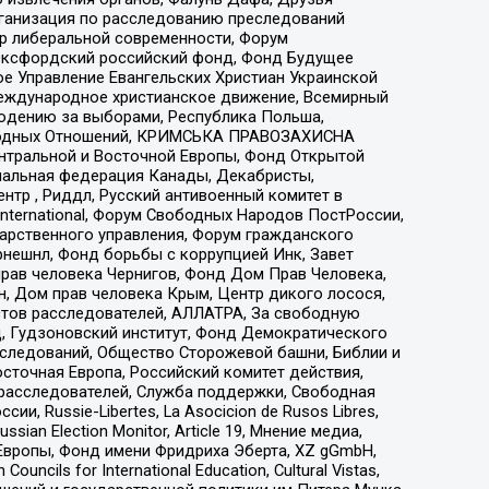
рганизация по расследованию преследований
тр либеральной современности, Форум
 Оксфордский российский фонд, Фонд Будущее
е Управление Евангельских Христиан Украинской
еждународное христианское движение, Всемирный
людению за выборами, Республика Польша,
народных Отношений, КРИМСЬКА ПРАВОЗАХИСНА
ы Центральной и Восточной Европы, Фонд Открытой
иональная федерация Канады, Декабристы,
тр , Риддл, Русский антивоенный комитет в
nternational, Форум Свободных Народов ПостРоссии,
дарственного управления, Форум гражданского
рнешнл, Фонд борьбы с коррупцией Инк, Завет
прав человека Чернигов, Фонд Дом Прав Человека,
н, Дом прав человека Крым, Центр дикого лосося,
стов расследователей, АЛЛАТРА, За свободную
д, Гудзоновский институт, Фонд Демократического
сследований, Общество Сторожевой башни, Библии и
сточная Европа, Российский комитет действия,
-расследователей, Служба поддержки, Свободная
 Russie-Libertes, La Asocicion de Rusos Libres,
an Election Monitor, Article 19, Мнение медиа,
Европы, Фонд имени Фридриха Эберта, XZ gGmbH,
ls for International Education, Cultural Vistas,