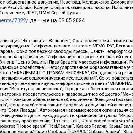
ское общественное движение, Невоград, Молодежное Демократ
ой Республики, Конгресс ойрат-калмыцкого народа, Исполнит
бъединение, ЛГБТ, Я.МЫ Сергей Фургал
uments/7822/
данные на
03.05.2024
Общество с ограниченной ответственностью "Радио Свободная Европа/Радио Свобода", Чешское информационное агентство "MEDIUM-ORIENT", Красноярская региональная общественная организация "Мы против СПИДа", Камалягин Денис Николаевич, Маркелов Сергей Евгеньевич, Пономарев Лев Александрович, Савицкая Людмила Алексеевна, Автономная некоммерческая организация "Центр по работе с проблемой насилия "НАСИЛИЮ.НЕТ", Межрегиональный профессиональный союз работников здравоохранения "Альянс врачей", Юридическое лицо, зарегистрированное в Латвийской Республике, SIA "Medusa Project" (регистрационный номер 40103797863, дата регистрации 10.06.2014), Некоммерческая организация "Фонд по борьбе с коррупцией", Автономная некоммерческая организация "Институт права и публичной политики", Баданин Роман Сергеевич, Гликин Максим Александрович, Железнова Мария Михайловна, Лукьянова Юлия Сергеевна, Маетная Елизавета Витальевна, Маняхин Петр Борисович, Чуракова Ольга Владимировна, Ярош Юлия Петровна, Юридическое лицо "The Insider SIA", зарегистрированное в Риге, Латвийская Республика (дата регистрации 26.06.2015), являющееся администратором доменного имени интернет-издания "The Insider SIA", https://theins.ru, Постернак Алексей Евгеньевич, Рубин Михаил Аркадьевич, Анин Роман Александрович, Юридическое лицо Istories fonds, зарегистрированное в Латвийской Республике (регистрационный номер 50008295751, дата регистрации 24.02.2020), Великовский Дмитрий Александрович, Долинина Ирина Николаевна, Мароховская Алеся Алексеевна, Шлейнов Роман Юрьевич, Шмагун Олеся Валентиновна, Общество с ограниченной ответственностью "Альтаир 2021", Общество с ограниченной ответственностью "Вега 2021", Общество с ограниченной ответственностью "Главный редактор 2021", Общество с ограниченной ответственностью "Ромашки монолит", Важенков Артем Валерьевич, Ивановская областная общественная организация "Центр гендерных исследований", Гурман Юрий Альбертович, Медиапроект "ОВД-Инфо", Егоров Владимир Владимирович, Жилинский Владимир Александрович, Общество с ограниченной ответственностью "ЗП", Иванова София Юрьевна, Карезина Инна Павловна, Кильтау Екатерина Викторовна, Петров Алексей Викторович, Пискунов Сергей Евгеньевич, Смирнов Сергей Сергеевич, Тихонов Михаил Сергеевич, Общество с ограниченной ответственностью "ЖУРНАЛИСТ-ИНОСТРАННЫЙ АГЕНТ", Арапова Галина Юрьевна, Вольтская Татьяна Анатольевна, Американская компания "Mason G.E.S. Anonymous Foundation" (США), являющаяся владельцем интернет-издания https://mnews.world/, Компания "Stichting Bellingcat", зарегистрированная в Нидерландах (дата регистрации 11.07.2018), Захаров Андрей Вячеславович, Клепиковская Екатерина Дмитриевна, Общество с ограниченной ответственностью "МЕМО", Перл Роман Александрович, Симонов Евгений Алексеевич, Соловьева Елена Анатольевна, Сотников Даниил Владимирович, Сурначева Елизавета Дмитриевна, Автономная некоммерческая организация по защите прав человека и информированию населения "Якутия – Наше Мнение", Общество с ограниченной ответственностью "Москоу диджитал медиа", с 26.01.2023 Общество с ограниченной ответственностью "Чайка Белые сады", Ветошкина Валерия Валерьевна, Заговора Максим Александрович, Межрегиональное общественное движение "Российская ЛГБТ - сеть", Оленичев Максим Владимирович, Павлов Иван Юрьевич, Скворцова Елена Сергеевна, Общество с ограниченной ответственностью "Как бы инагент", Кочетков Игорь Викторович, Общество с ограниченной ответственностью "Честные выборы", Еланчик Олег Александрович, Общество с ограниченной ответственностью "Нобелевский призыв", Гималова Регина Эмилевна, Григорьев Андрей Валерьевич, Григорьева Алина Александровна, Ассоциация по содействию защите прав призывников, альтернативнослужащих и военнослужащих "Правозащитная группа "Гражданин.Армия.Право", Хисамова Регина Фаритовна, Автономная некоммерческая организация по реализа