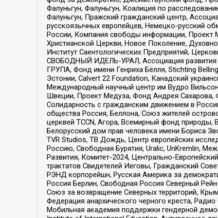
Фалуньгун, Фалуньгун, Коалиция по расследован
Фалуньгун, Пражский гражданский центр, Ассоци
русскоязычных европейцев, Немецко-русский об
России, Компания свободы информации, Проект М
Христианской Церкви, Новое Поколение, Духовн
Институт Саентологических Предприятий, Церков
СВОБОДНЫЙ ИДЕЛЬ-УРАЛ, Ассоциация развития ж
ГРУПА, Фонд имени Генриха Бёлля, Stichting Bellin
Эстонии, Calvert 22 Foundation, Канадский укра
Международный научный центр им Вудро Вильсона
Швеции, Проект Медуза, Фонд Андрея Сахарова, Ф
Солидарность с гражданским движением в России 
общества Россия, Беллона, Союз жителей острово
церквей TCCN, Агора, Всемирный фонд природы, B
Белорусский дом прав человека имени Бориса Зво
TVR Studios, ТВ Дождь, Центр европейских иссл
Россию, Свободная Бурятия, Uralic, UnKremlin, 
Развития, Комитет-2024, Центрально-Европейски
трактатов Свидетелей Иеговы, Гражданский Совет
РЭНД корпорейшн, Русская Америка за демократи
Россия Берлин, Свободная Россия Северный Рейн-В
Союз за возвращение Северных территорий, Крымско
Федерация анархического черного креста, Радио
Мобильная академия поддержки гендерной демократи