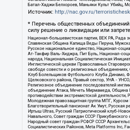
Батал-Хаджи Белхороев, Маньяки Культ Убийц, М
Источник:
http://nac.gov.ru/terroristichesk
* Перечень общественных объединений 
силу решение о ликвидации или запрете
Национал-большевистская партия, ВЕК РА, Рада 
Славянская Община Капища Веды Перуна, Мужская
Русское национальное единство, Национал-социа
Ат-Такфир Валь-Хиджра, Пит Буль, Национал-соц
народа, Национальная Социалистическая Инициат
Инглистической церкви Православных Староверов
свободе совести и о религиозных объединениях,
Клуб Болельщиков Футбольного Клуба Динамо, Фа
Щелковского района, Правый сектор, УНА - УНСО, У
Религиозное объединение последователей инглии
объединение Атака, Мечеть Мирмамеда, Община К
противодействии экстремистской деятельности, 
Молодежная правозащитная группа МПГ, Курсом П
Благотворительный пансионат Ак Умут, Русская ре
Иртыш Ultras, Русский Патриотический клуб-Нов
Навального, Совет граждан СССР Прикубанского 
Народный совет граждан РСФСР СССР Архангельск
Социалистических Районов, Meta Platforms Inc, 