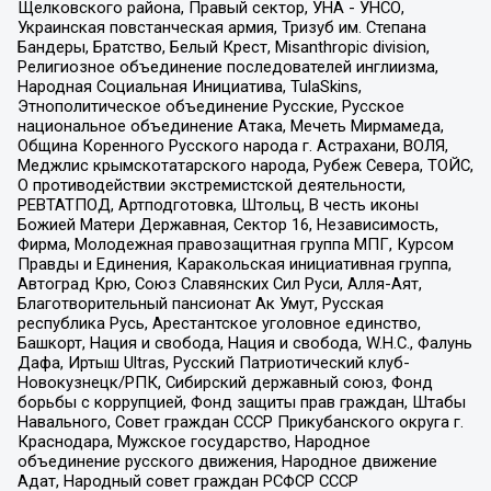
Щелковского района, Правый сектор, УНА - УНСО,
Украинская повстанческая армия, Тризуб им. Степана
Бандеры, Братство, Белый Крест, Misanthropic division,
Религиозное объединение последователей инглиизма,
Народная Социальная Инициатива, TulaSkins,
Этнополитическое объединение Русские, Русское
национальное объединение Атака, Мечеть Мирмамеда,
Община Коренного Русского народа г. Астрахани, ВОЛЯ,
Меджлис крымскотатарского народа, Рубеж Севера, ТОЙС,
О противодействии экстремистской деятельности,
РЕВТАТПОД, Артподготовка, Штольц, В честь иконы
Божией Матери Державная, Сектор 16, Независимость,
Фирма, Молодежная правозащитная группа МПГ, Курсом
Правды и Единения, Каракольская инициативная группа,
Автоград Крю, Союз Славянских Сил Руси, Алля-Аят,
Благотворительный пансионат Ак Умут, Русская
республика Русь, Арестантское уголовное единство,
Башкорт, Нация и свобода, Нация и свобода, W.H.С., Фалунь
Дафа, Иртыш Ultras, Русский Патриотический клуб-
Новокузнецк/РПК, Сибирский державный союз, Фонд
борьбы с коррупцией, Фонд защиты прав граждан, Штабы
Навального, Совет граждан СССР Прикубанского округа г.
Краснодара, Мужское государство, Народное
объединение русского движения, Народное движение
Адат, Народный совет граждан РСФСР СССР