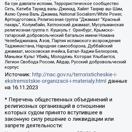
ба суи давлати исломи, Террористическое сообщество
Сеть, Катиба Таухид валь-Джихад, Хайят Тахрир аш-Шам,
Ахлю Сунна Валь Джамаа, National Socialism/White Power,
Артподготовка, Религиозная группа “Джамаат “Красный
пахарь”, Колумбайн, Хатлонский джамаат, Мусульманская
религиозная группа п. Кушкуль г. Оренбург, Крымско-
татарский добровольческий батальон имени Номана
Челебиджихана, Азов, Партия исламского возрождения
Таджикистана, Народная самооборона, Дуббайский
джамаат, московская ячейка, Батал-Хаджи Белхороев,
Маньяки Культ Убийц, Молодёжь Которая Улыбается,
Легион Свобода России, Айдар, Русский добровольческий
корпус
Источник:
http://nac.gov.ru/terroristicheskie-i-
ekstremistskie-organizacii-i-materialy.html
данные
на
16.11.2023
* Перечень общественных объединений и
религиозных организаций в отношении
которых судом принято вступившее в
законную силу решение о ликвидации или
запрете деятельности: