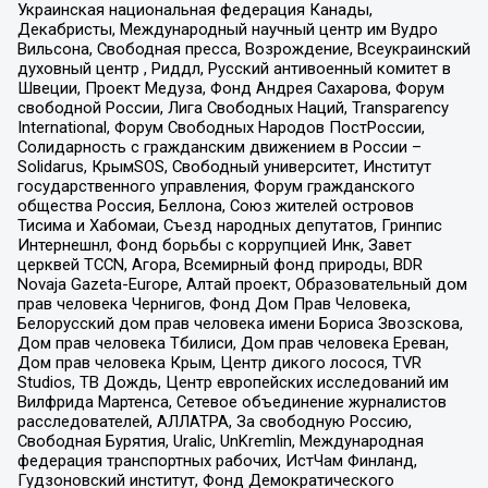
Украинская национальная федерация Канады,
Декабристы, Международный научный центр им Вудро
Вильсона, Свободная пресса, Возрождение, Всеукраинский
духовный центр , Риддл, Русский антивоенный комитет в
Швеции, Проект Медуза, Фонд Андрея Сахарова, Форум
свободной России, Лига Свободных Наций, Transparеncy
International, Форум Свободных Народов ПостРоссии,
Солидарность с гражданским движением в России –
Solidarus, КрымSOS, Свободный университет, Институт
государственного управления, Форум гражданского
общества Россия, Беллона, Союз жителей островов
Тисима и Хабомаи, Съезд народных депутатов, Гринпис
Интернешнл, Фонд борьбы с коррупцией Инк, Завет
церквей TCCN, Агора, Всемирный фонд природы, BDR
Novaja Gazeta-Europe, Алтай проект, Образовательный дом
прав человека Чернигов, Фонд Дом Прав Человека,
Белорусский дом прав человека имени Бориса Звозскова,
Дом прав человека Тбилиси, Дом прав человека Ереван,
Дом прав человека Крым, Центр дикого лосося, TVR
Studios, ТВ Дождь, Центр европейских исследований им
Вилфрида Мартенса, Сетевое объединение журналистов
расследователей, АЛЛАТРА, За свободную Россию,
Свободная Бурятия, Uralic, UnKremlin, Международная
федерация транспортных рабочих, ИстЧам Финланд,
Гудзоновский институт, Фонд Демократического