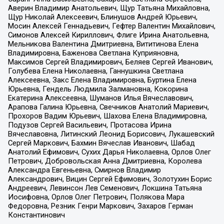
Аверин Владимир Анатольевич, Щур Татьяна Михайловна,
Щур Николай Алексеевич, Блинушов Андрей Юрьевич,
Мосин Алексей Геннадьевич, Гефтер Валентин Михайлович,
Симонов Алексей Кириллович, Флиге Ирина Анатольевна,
Мельникова Валентина Дмитриевна, Вититинова Елена
Владимировна, Баженова Светлана Куприяновна,
Максимов Сергей Владимирович, Беляев Сергей Иванович,
Голубева Елена Николаевна, Ганнушкина Светлана
Алексеевна, Закс Елена Владимировна, Буртина Елена
Юрьевна, Гендель Людмила Залмановна, Кокорина
Екатерина Алексеевна, Шуманов Илья Вячеславович,
Арапова Галина Юрьевна, Свечников Анатолий Мариевич,
Прохоров Вадим Юрьевич, Шахова Елена Владимировна,
Подузов Сергей Васильевич, Протасова Ирина
Вячеславовна, Литинский Леонид Борисович, Лукашевский
Сергей Маркович, Бахмин Вячеслав Иванович, Шабад
Анатолий Ефимович, Сухих Дарья Николаевна, Орлов Олег
Петрович, Добровольская Анна Дмитриевна, Королева
Александра Евгеньевна, Смирнов Владимир
Александрович, Вицин Сергей Ефимович, Золотухин Борис
Андреевич, Левинсон Лев Семенович, Локшина Татьяна
Иосифовна, Орлов Олег Петрович, Полякова Мара
Федоровна, Резник Генри Маркович, Захаров Герман
Константинович