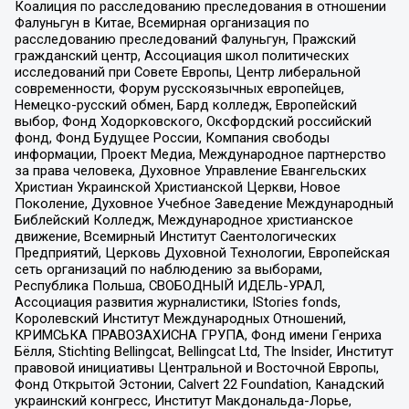
Коалиция по расследованию преследования в отношении
Фалуньгун в Китае, Всемирная организация по
расследованию преследований Фалуньгун, Пражский
гражданский центр, Ассоциация школ политических
исследований при Совете Европы, Центр либеральной
современности, Форум русскоязычных европейцев,
Немецко-русский обмен, Бард колледж, Европейский
выбор, Фонд Ходорковского, Оксфордский российский
фонд, Фонд Будущее России, Компания свободы
информации, Проект Медиа, Международное партнерство
за права человека, Духовное Управление Евангельских
Христиан Украинской Христианской Церкви, Новое
Поколение, Духовное Учебное Заведение Международный
Библейский Колледж, Международное христианское
движение, Всемирный Институт Саентологических
Предприятий, Церковь Духовной Технологии, Европейская
сеть организаций по наблюдению за выборами,
Республика Польша, СВОБОДНЫЙ ИДЕЛЬ-УРАЛ,
Ассоциация развития журналистики, IStories fonds,
Королевский Институт Международных Отношений,
КРИМСЬКА ПРАВОЗАХИСНА ГРУПА, Фонд имени Генриха
Бёлля, Stichting Bellingcat, Bellingcat Ltd, The Insider, Институт
правовой инициативы Центральной и Восточной Европы,
Фонд Открытой Эстонии, Calvert 22 Foundation, Канадский
украинский конгресс, Институт Макдональда-Лорье,