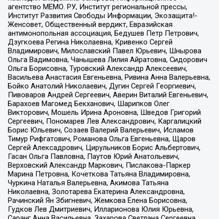
агентство МЕМО. РУ, Институт региональной прессы,
Институт Развития Свободы Информации, Экозащита!-
Женсовет, Общественный вердикт, Евразийская
антимонопольная ассоциация, Бедушев Петр Петрович,
Дзугкоева Регина Николаевна, Кривенко Сергей
Владимирович, Милославский Павел Юрьевич, Шнырова
Ольга Вадимовна, Чанышева Лилия Айратовна, Сидорович
Ольга Борисовна, Туровский Александр Алексеевич,
Васильева Анастасия Евгеньевна, Ривина Анна Валерьевна,
Бойко Анатолий Николаевич, Дугин Сергей Георгиевич,
Пивоваров Андрей Сергеевич, Аверин Виталий Евгеньевич,
Барахоев Магомед Бекханович, Шарипков Олег
Викторович, Мошель Ирина Ароновна, Шведов Григорий
Сергеевич, Пономарев Лев Александрович, Каргалицкий
Борис Юльевич, Созаев Валерий Валерьевич, Исламов
Тимур Рифгатович, Романова Ольга Евгеньевна, Щаров
Сергей Алексадрович, Цирульников Борис Альбертович,
Гасан Ольга Павловна, Паутов Юрий Анатольевич,
Верховский Александр Маркович, Пислакова-Паркер
Марина Петровна, Кочеткова Татьяна Владимировна,
Чуркина Наталья Валерьевна, Акимова Татьяна
Николаевна, Золотарева Екатерина Александровна,
Рачинский Ян Збигневич, Жемкова Елена Борисовна,
Гудков Лев Дмитриевич, Илларионова Юлия Юрьевна,
Саранг Анна Васильевна, Захарова Светлана Сергеевна,