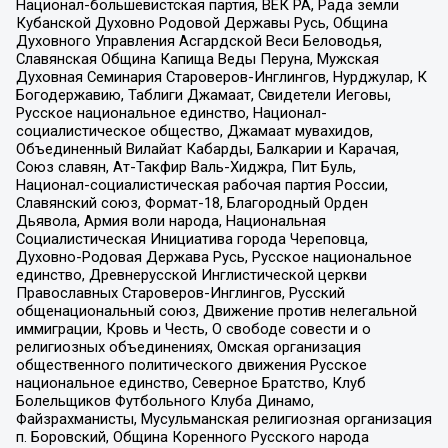
Национал-большевистская партия, ВЕК РА, Рада земли
Кубанской Духовно Родовой Державы Русь, Община
Духовного Управления Асгардской Веси Беловодья,
Славянская Община Капища Веды Перуна, Мужская
Духовная Семинария Староверов-Инглингов, Нурджулар, К
Богодержавию, Таблиги Джамаат, Свидетели Иеговы,
Русское национальное единство, Национал-
социалистическое общество, Джамаат мувахидов,
Объединенный Вилайат Кабарды, Балкарии и Карачая,
Союз славян, Ат-Такфир Валь-Хиджра, Пит Буль,
Национал-социалистическая рабочая партия России,
Славянский союз, Формат-18, Благородный Орден
Дьявола, Армия воли народа, Национальная
Социалистическая Инициатива города Череповца,
Духовно-Родовая Держава Русь, Русское национальное
единство, Древнерусской Инглистической церкви
Православных Староверов-Инглингов, Русский
общенациональный союз, Движение против нелегальной
иммиграции, Кровь и Честь, О свободе совести и о
религиозных объединениях, Омская организация
общественного политического движения Русское
национальное единство, Северное Братство, Клуб
Болельщиков Футбольного Клуба Динамо,
Файзрахманисты, Мусульманская религиозная организация
п. Боровский, Община Коренного Русского народа