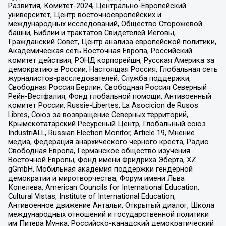
Развития, Комитет-2024, Центрально-Европейский
университет, Центр восточноевропейских и
международных исследований, Общество Сторожевой
башни, Библии и трактатов Свидетелей Иеговы,
Гражданский Совет, Центр анализа европейской политики,
Академическая сеть Восточная Европа, Российский
комитет действия, РЭНД корпорейшн, Русская Америка за
демократию в России, Настоящая Россия, Глобальная сеть
журналистов-расследователей, Служба поддержки,
Свободная Россия Берлин, Свободная Россия Северный
Рейн-Вестфалия, Фонд глобальной помощи, Антивоенный
комитет России, Russie-Libertes, La Asocicion de Rusos
Libres, Союз за возвращение Северных территорий,
Крымскотатарский Ресурсный Центр, Глобальный союз
IndustriALL, Russian Election Monitor, Article 19, Мнение
медиа, Федерация анархического черного креста, Радио
Свободная Европа, Германское общество изучения
Восточной Европы, Фонд имени Фридриха Эберта, XZ
gGmbH, Мобильная академия поддержки гендерной
демократии и миротворчества, Форум имени Льва
Копелева, American Councils for International Education,
Cultural Vistas, Institute of International Education,
Антивоенное движение Антальи, Открытый диалог, Школа
международных отношений и государственной политики
им Питера Мунка, Российско-канадский демократический