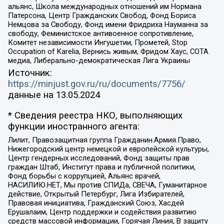
альянс, Школа международных отношений им Нормана
Патерсона, Центр Гражданских Свобод, Фонд Бориса
Немцова за Свободу, Фонд имени Фридриха Науманна за
свободу, Феминистское антивоенное сопротивление,
Комитет независимости Ингушетии, Прометей, Stop
Occupation of Karelia, Вернись живым, Фридом Хаус, СОТА
медиа, Либерально-демократическая Лига Украины
Источник:
https://minjust.gov.ru/ru/documents/7756/
данные на
13.05.2024
* Сведения реестра НКО, выполняющих
функции иностранного агента:
Лилит, Правозащитная группа Гражданин.Армия.Право,
Нижегородский центр немецкой и европейской культуры,
Центр гендерных исследований, Фонд защиты прав
граждан Штаб, Институт права и публичной политики,
Фонд борьбы с коррупцией, Альянс врачей,
НАСИЛИЮ.НЕТ, Мы против СПИДа, СВЕЧА, Гуманитарное
действие, Открытый Петербург, Лига Избирателей,
Правовая инициатива, Гражданский Союз, Хасдей
Ерушалаим, Центр поддержки и содействия развитию
средств массовой информации, Горячая Линия, В защиту