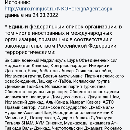
Источник:
http://unro.minjust.ru/NKOForeignAgent.aspx
данные на
24.03.2022
* Единый федеральный список организаций, в
том числе иностранных и международных
организаций, признанных в соответствии с
законодательством Российской Федерации
террористическими:
Высший военный Маджлисуль Шура Объединенных сил
моджахедов Кавказа, Конгресс народов Ичкерии и
Дагестана, База, Асбат аль-Ансар, Священная война,
Исламская группа, Братья-мусульмане, Партия исламского
освобождения, Лашкар-И-Тайба, Исламская группа,
Движение Талибан, Исламская партия Туркестана,
Общество социальных реформ, Общество возрождения
исламского наследия, Дом двух святых, Джунд аш-Шам,
Исламский джихад, Аль-Каида, Имарат Кавказ, АБТО,
Правый сектор, Исламское государство, Джабха аль-
Нусра ли-Ахль аш-Шам, Народное ополчение имени К.
Минина и Д. Пожарского, Аджр от Аллаха Субхану уа
Тагьаля SHAM, АУМ Синрике, Муджахеды джамаата Ат-
Тавхида Валь-Джихад, Чистопольский Джамаат, Рохнамо