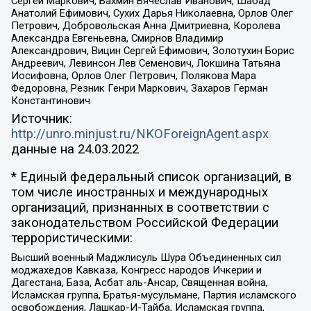
Сергей Маркович, Бахмин Вячеслав Иванович, Шабад
Анатолий Ефимович, Сухих Дарья Николаевна, Орлов Олег
Петрович, Добровольская Анна Дмитриевна, Королева
Александра Евгеньевна, Смирнов Владимир
Александрович, Вицин Сергей Ефимович, Золотухин Борис
Андреевич, Левинсон Лев Семенович, Локшина Татьяна
Иосифовна, Орлов Олег Петрович, Полякова Мара
Федоровна, Резник Генри Маркович, Захаров Герман
Константинович
Источник:
http://unro.minjust.ru/NKOForeignAgent.aspx
данные на
24.03.2022
* Единый федеральный список организаций, в
том числе иностранных и международных
организаций, признанных в соответствии с
законодательством Российской Федерации
террористическими:
Высший военный Маджлисуль Шура Объединенных сил
моджахедов Кавказа, Конгресс народов Ичкерии и
Дагестана, База, Асбат аль-Ансар, Священная война,
Исламская группа, Братья-мусульмане, Партия исламского
освобождения, Лашкар-И-Тайба, Исламская группа,