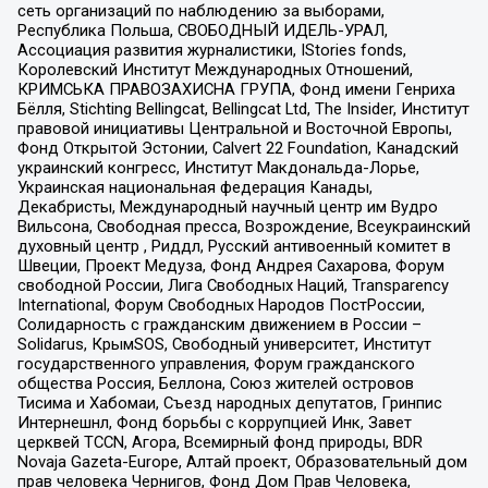
сеть организаций по наблюдению за выборами,
Республика Польша, СВОБОДНЫЙ ИДЕЛЬ-УРАЛ,
Ассоциация развития журналистики, IStories fonds,
Королевский Институт Международных Отношений,
КРИМСЬКА ПРАВОЗАХИСНА ГРУПА, Фонд имени Генриха
Бёлля, Stichting Bellingcat, Bellingcat Ltd, The Insider, Институт
правовой инициативы Центральной и Восточной Европы,
Фонд Открытой Эстонии, Calvert 22 Foundation, Канадский
украинский конгресс, Институт Макдональда-Лорье,
Украинская национальная федерация Канады,
Декабристы, Международный научный центр им Вудро
Вильсона, Свободная пресса, Возрождение, Всеукраинский
духовный центр , Риддл, Русский антивоенный комитет в
Швеции, Проект Медуза, Фонд Андрея Сахарова, Форум
свободной России, Лига Свободных Наций, Transparеncy
International, Форум Свободных Народов ПостРоссии,
Солидарность с гражданским движением в России –
Solidarus, КрымSOS, Свободный университет, Институт
государственного управления, Форум гражданского
общества Россия, Беллона, Союз жителей островов
Тисима и Хабомаи, Съезд народных депутатов, Гринпис
Интернешнл, Фонд борьбы с коррупцией Инк, Завет
церквей TCCN, Агора, Всемирный фонд природы, BDR
Novaja Gazeta-Europe, Алтай проект, Образовательный дом
прав человека Чернигов, Фонд Дом Прав Человека,