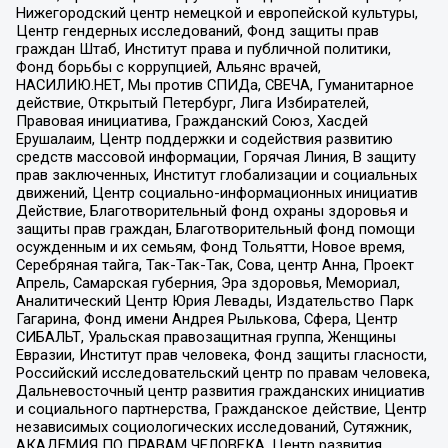
Нижегородский центр немецкой и европейской культуры,
Центр гендерных исследований, Фонд защиты прав
граждан Штаб, Институт права и публичной политики,
Фонд борьбы с коррупцией, Альянс врачей,
НАСИЛИЮ.НЕТ, Мы против СПИДа, СВЕЧА, Гуманитарное
действие, Открытый Петербург, Лига Избирателей,
Правовая инициатива, Гражданский Союз, Хасдей
Ерушалаим, Центр поддержки и содействия развитию
средств массовой информации, Горячая Линия, В защиту
прав заключенных, Институт глобализации и социальных
движений, Центр социально-информационных инициатив
Действие, Благотворительный фонд охраны здоровья и
защиты прав граждан, Благотворительный фонд помощи
осужденным и их семьям, Фонд Тольятти, Новое время,
Серебряная тайга, Так-Так-Так, Сова, центр Анна, Проект
Апрель, Самарская губерния, Эра здоровья, Мемориал,
Аналитический Центр Юрия Левады, Издательство Парк
Гагарина, Фонд имени Андрея Рылькова, Сфера, Центр
СИБАЛЬТ, Уральская правозащитная группа, Женщины
Евразии, Институт прав человека, Фонд защиты гласности,
Российский исследовательский центр по правам человека,
Дальневосточный центр развития гражданских инициатив
и социального партнерства, Гражданское действие, Центр
независимых социологических исследований, Сутяжник,
АКАДЕМИЯ ПО ПРАВАМ ЧЕЛОВЕКА, Центр развития