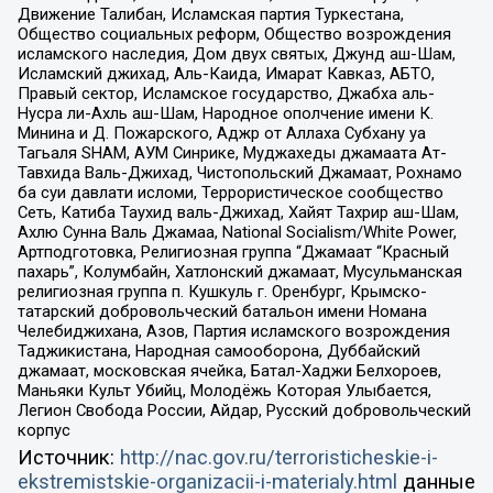
Движение Талибан, Исламская партия Туркестана,
Общество социальных реформ, Общество возрождения
исламского наследия, Дом двух святых, Джунд аш-Шам,
Исламский джихад, Аль-Каида, Имарат Кавказ, АБТО,
Правый сектор, Исламское государство, Джабха аль-
Нусра ли-Ахль аш-Шам, Народное ополчение имени К.
Минина и Д. Пожарского, Аджр от Аллаха Субхану уа
Тагьаля SHAM, АУМ Синрике, Муджахеды джамаата Ат-
Тавхида Валь-Джихад, Чистопольский Джамаат, Рохнамо
ба суи давлати исломи, Террористическое сообщество
Сеть, Катиба Таухид валь-Джихад, Хайят Тахрир аш-Шам,
Ахлю Сунна Валь Джамаа, National Socialism/White Power,
Артподготовка, Религиозная группа “Джамаат “Красный
пахарь”, Колумбайн, Хатлонский джамаат, Мусульманская
религиозная группа п. Кушкуль г. Оренбург, Крымско-
татарский добровольческий батальон имени Номана
Челебиджихана, Азов, Партия исламского возрождения
Таджикистана, Народная самооборона, Дуббайский
джамаат, московская ячейка, Батал-Хаджи Белхороев,
Маньяки Культ Убийц, Молодёжь Которая Улыбается,
Легион Свобода России, Айдар, Русский добровольческий
корпус
Источник:
http://nac.gov.ru/terroristicheskie-i-
ekstremistskie-organizacii-i-materialy.html
данные