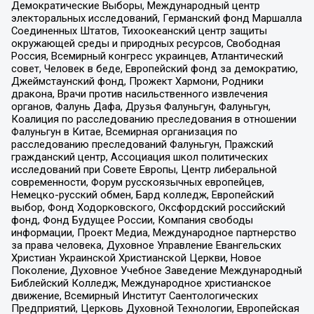
Демократические Выборы, Международный центр
электоральных исследований, Германский фонд Маршалла
Соединенных Штатов, Тихоокеанский центр защиты
окружающей среды и природных ресурсов, Свободная
Россия, Всемирный конгресс украинцев, Атлантический
совет, Человек в беде, Европейский фонд за демократию,
Джеймстаунский фонд, Прожект Хармони, Родники
дракона, Врачи против насильственного извлечения
органов, Фалунь Дафа, Друзья Фалуньгун, Фалуньгун,
Коалиция по расследованию преследования в отношении
Фалуньгун в Китае, Всемирная организация по
расследованию преследований Фалуньгун, Пражский
гражданский центр, Ассоциация школ политических
исследований при Совете Европы, Центр либеральной
современности, Форум русскоязычных европейцев,
Немецко-русский обмен, Бард колледж, Европейский
выбор, Фонд Ходорковского, Оксфордский российский
фонд, Фонд Будущее России, Компания свободы
информации, Проект Медиа, Международное партнерство
за права человека, Духовное Управление Евангельских
Христиан Украинской Христианской Церкви, Новое
Поколение, Духовное Учебное Заведение Международный
Библейский Колледж, Международное христианское
движение, Всемирный Институт Саентологических
Предприятий, Церковь Духовной Технологии, Европейская