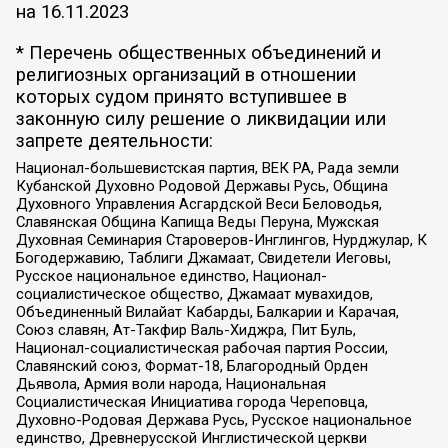
на
16.11.2023
* Перечень общественных объединений и
религиозных организаций в отношении
которых судом принято вступившее в
законную силу решение о ликвидации или
запрете деятельности:
Национал-большевистская партия, ВЕК РА, Рада земли
Кубанской Духовно Родовой Державы Русь, Община
Духовного Управления Асгардской Веси Беловодья,
Славянская Община Капища Веды Перуна, Мужская
Духовная Семинария Староверов-Инглингов, Нурджулар, К
Богодержавию, Таблиги Джамаат, Свидетели Иеговы,
Русское национальное единство, Национал-
социалистическое общество, Джамаат мувахидов,
Объединенный Вилайат Кабарды, Балкарии и Карачая,
Союз славян, Ат-Такфир Валь-Хиджра, Пит Буль,
Национал-социалистическая рабочая партия России,
Славянский союз, Формат-18, Благородный Орден
Дьявола, Армия воли народа, Национальная
Социалистическая Инициатива города Череповца,
Духовно-Родовая Держава Русь, Русское национальное
единство, Древнерусской Инглистической церкви