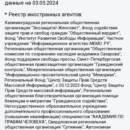
данные на
03.05.2024
* Реестр иностранных агентов:
Калининградская региональная общественная организация "Экозащита!-Женсовет", Фонд содействия защите прав и свобод граждан "Общественный вердикт", Фонд "Институт Развития Свободы Информации", Частное учреждение "Информационное агентство МЕМО. РУ", Региональная общественная организация "Общественная комиссия по сохранению наследия академика Сахарова", Фонд поддержки свободы прессы, Санкт-Петербургская общественная правозащитная организация "Гражданский контроль", Межрегиональная общественная организация "Информационно-просветительский центр "Мемориал", Региональный Фонд "Центр Защиты Прав Средств Массовой Информации", с 05.12.2023 Фонд "Центр Защиты Прав Средств массовой информации", Региональная общественная благотворительная организация помощи беженцам и мигрантам "Гражданское содействие", Негосударственное образовательное учреждение дополнительного профессионального образования (повышение квалификации) специалистов "АКАДЕМИЯ ПО ПРАВАМ ЧЕЛОВЕКА", Свердловская региональная общественная организация "Сутяжник", Автономная некоммерческая организация "Центр независимых социологических исследований", Союз общественных объединений "Российский исследовательский центр по правам человека", Региональное общественное учреждение научно-информационный центр "МЕМОРИАЛ", Некоммерческая организация "Фонд защиты гласности", Автономная некоммерческая организация "Институт прав человека", Городская общественная организация "Екатеринбургское общество "МЕМОРИАЛ", Городская общественная организация "Рязанское историко-просветительское и правозащитное общество "Мемориал" (Рязанский Мемориал), Челябинский региональный орган общественной самодеятельности – женское общественное объединение "Женщины Евразии", Челябинский региональный орган общественной самодеятельности "Уральская правозащитная группа", Фонд содействия защите здоровья и социальной справедливости имени Андрея Рылькова, Автономная Некоммерческая Организация "Аналитический Центр Юрия Левады", Автономная некоммерческая организация социальной поддержки населения "Проект Апрель", Региональная общественная организация помощи женщинам и детям, находящимся в кризисной ситуации "Информационно-методический центр "Анна", Фонд содействия развитию массовых коммуникаций и правовому просвещению "Так-так-Так", Фонд содействия устойчивому развитию "Серебряная тайга", Свердловский региональный общественный фонд социальных проектов "Новое время", "Idel.Реалии", Кавказ.Реалии, Крым.Реалии, Телеканал Настоящее Время, Татаро-башкирская служба Радио Свобода (Azatliq Radiosi), Радио Свободная Европа/Радио Свобода (PCE/PC), "Сибирь.Реалии", "Фактограф", Благотворительный фонд помощи осужденным и их семьям, Автономная некоммерческая организация "Институт глобализации и социальных движений", Фонд "В защиту прав заключенных", Частное учреждение "Центр поддержки и содействия развитию средств массовой информации", Пензенский региональный общественный благотворительный фонд "Гражданский союз", "Север.Реалии", Некоммерческая организация Фонд "Правовая инициатива", Общество с ограниченной ответственностью "Радио Свободная Европа/Радио Свобода", Чешское информационное агентство "MEDIUM-ORIENT", Красноярская региональная общественная организация "Мы против СПИДа", Камалягин Денис Николаевич, Маркелов Сергей Евгеньевич, Пономарев Лев Александрович, Савицкая Людмила Алексеевна, Автономная некоммерческая организация "Центр по работе с проблемой насилия "НАСИЛИЮ.НЕТ", Межрегиональный профессиональный союз работников здравоохранения "Альянс врачей", Юридическое лицо, зарегистрированное в Латвийской Республике, SIA "Medusa Project" (регистрационный номер 40103797863, дата регистрации 10.06.2014), Некоммерческая организация "Фонд по борьбе с коррупцией", Автономная некоммерческая организация "Институт права и публичной политики", Баданин Роман Сергеевич, Гликин Максим Александрович, Железнова Мария Михайловна, Лукьянова Юлия Сергеевна, Маетная Елизавета Витальевна, Маняхин Петр Борисович, Чуракова Ольга Владимировна, Ярош Юлия Петровна, Юридическое лицо "The Insider SIA", зарегистрированное в Риге, Латвийская Республика (дата регистрации 26.06.2015), являющееся администратором доменного имени интернет-издания "The Insider SIA", https://theins.ru, Постернак Алексей Евгеньевич, Рубин Михаил Аркадьевич, Анин Роман Александрович, Юридическое лицо Istories fonds, зарегистрированное в Латвийской Республике (регистрационный номер 50008295751, дата регистрации 24.02.2020), Великовский Дмитрий Александрович, Долинина Ирина Николаевна, Мароховская Алеся Алексеевна, Шлейнов Роман Юрьевич, Шмагун Олеся Валентиновна, Общество с ограниченной ответственностью "Альтаир 2021", Общество с ограниченной ответственностью "Вега 2021", Общество с ограниченной ответственностью "Главный редактор 2021", Общество с ограниченной ответственностью "Ромашки монолит", Важенков Артем Валерьевич, Ивановская областная общественная организация "Центр гендерных исследований", Гурман Юрий Альбертович, Медиапроект "ОВД-Инфо", Егоров Владимир Владимирович, Жилинский Владимир Александрович, Общество с ограниченной ответственностью "ЗП", Иванова София Юрьевна, Карезина Инна Павловна, Кильтау Екатерина Викторовна, Петров Алексей Викторович, Пискунов Сергей Евгеньевич, Смирнов Сергей Сергеевич, Тихонов Михаил Сергеевич, Общество с ограниченной ответственностью "ЖУРНАЛИСТ-ИНОСТРАННЫЙ АГЕНТ", Арапова Галина Юрьевна, Вольтская Татьяна Анатольевна, Американская компания "Mason G.E.S. Anonymous Foundation" (США), являющаяся владельцем интернет-издания https://mnews.world/, Компания "Stichting Bellingcat", зарегистрированная в Нидерландах (дата регистрации 11.07.2018), Захаров Андрей Вячеславович, Клепиковская Екатерина Дмитриевна, Общество с ограниченной ответственностью "МЕМО", Перл Роман Александрович, Симонов Евгений Алексеевич, Соловьева Елена Анатольевна, Сотников Даниил Владимирович, Сурначева Елизавета Дмитриевна, Автономная некоммерческая организация по защите прав человека и информированию населения "Якутия – Наше Мнение", Общество с ограниченной ответственностью "Москоу диджитал медиа", с 26.01.2023 Общество с ограниченной ответственностью "Чайка Белые сады", Ветошкина Валерия Валерьевна, Заговора Максим Александрович, Межрегиональное общественное движение "Российская ЛГБТ - сеть", Оленичев Максим Владимирович, Павлов Иван Юрьевич, Скворцова Елена Сергеевна, Общество с ограниченной ответственностью "Как бы инагент", Кочетков Игорь Викторович, Общество с ограниченной ответственностью "Честные выборы", Еланчик Олег Александрович, Общество с ограниченной ответственностью "Нобелевский призыв", Гималова Регина Эмилевна, Григорьев Андрей Валерьевич, Григорьева Алина Александровна, Ассоциация по содействию защите прав призывников, альтернативнослужащих и военнослужащих "Правозащитная группа "Гражданин.Армия.Право", Хисамова Регина Фаритовна, Автономная некоммерческая организация по реализации социально-правовых программ "Лилит", Дальневосточное общественное движение "Маяк", Санкт-Петербургская ЛГБТ-инициативная группа "Выход", Инициативная группа ЛГБТ+ "Реверс", Алексеев Андрей Викторович, Бекбулатова Таисия Львовна, Беляев Иван Михайлович, Владыкина Елена Сергеевна, Гельман Марат Александрович, Никульшина Вероника Юрьевна, Толоконникова Надежда Андреевна, Шендерович Виктор Анатольевич, Общество с ограниченной ответственностью "Данное сообщение", Общество с ограниченной ответственностью Издательский дом "Новая глава", Айнбиндер Александра Александровна, Московский комьюнити-центр для ЛГБТ+инициатив, Благотворительный фонд развития филантропии, Deutsche Welle (Германия, Kurt-Schumacher-Strasse 3, 53113 Bonn), Борзунова Мария Михайловна, Воробьев Виктор Викторович, Голубева Анна Львовна, Константинова Алла Михайловна, Малкова Ирина Владимировна, Мурадов Мурад Абдулгалимович, Осетинская Елизавета Николаевна, Понасенков Евгений Николаевич, Ганапольский Матвей Юрьевич, Киселев Евгений Алексеевич, Борухович Ирина Григорьевна, Дремин Иван Тимофеевич, Дубровский Дмитрий Викторович, Красноярская региональная общественная организация поддержки и развития альтернативных образовательных технологий и межкультурных коммуникаций "ИНТЕРРА", Маяковская Екатерина Алексеевна, Фейгин Марк Захарович, Филимонов Андрей Викторович, Дзугкоева Регина Николаевна, Доброхотов Роман Александрович, Дудь Юрий Александрович, Елкин Сергей Владимирович, Кругликов Кирилл Игоревич, Сабунаева Мария Леонидовна, Семенов Алексей Владимирович, Шаинян Карен Багратович, Шульман Екатерина Михайловна, Асафьев Артур Валерьевич, Вахштайн Виктор Семенович, Венедиктов Алексей Алексеевич, Лушникова Екатерина Евгеньевна, Волков Леонид Михайлович, Невзоров Александр Глебович, Пархоменко Сергей Борисович, Сироткин Ярослав Николаевич, Кара-Мурза Владимир Владимирович, Баранова Наталья Владимировна, Гозман Леонид Яковлевич, Кагарлицкий Борис Юльевич, Климарев Михаил Валерьевич, Милов Владимир Станиславович, Автономная некоммерческая организация Краснодарский центр современного искусства "Типография", Моргенштерн Алишер Тагирович, Соболь Любовь Эдуардовна, Общество с ограниченной ответственностью "ЛИЗА НОРМ", Каспаров Гарри Кимович, Ходорковский Михаил Борисович, Общество с ограниченной ответственностью "Апрельские тезисы", Данилович Ирина Брониславовна, Кашин Олег Владимирович, Петров Николай Владимирович, Пивоваров Алексей Владимирович, Соколов Михаил Владимирович, Цветкова Юлия Владимировна, Чичваркин Евгений Александрович, Комитет против пыток/Команда против пыток, Общество с ограниченной ответственностью "Первый научный", Общество с ограниченной ответственностью "Вертолет и ко", Белоцерковская Вероника Борисовна, Кац Максим Евгеньевич, Лазарева Татьяна Юрьевна, Шаведдинов Руслан Табризович, Яшин Илья Валерьевич, Общество с ограниченной ответственностью "Иноагент ААВ", Алешковский Дмитрий Петрович, Альбац Евгения Марковна, Быков Дмитрий Львович, Галямина Юлия Евгеньевна, Лойко Сергей Леонидович, Мартынов Кирилл Константинович, Медведев Сергей Александрович, Крашенинников Федор Геннадиевич, Гордеева Катерина Вл