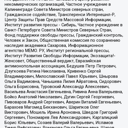
некоммерческих организаций, Частное учреждение в
Калининграде Совета Министров северных стран,
Гражданское содействие, Трансперенси Интернешнл-Р,
Центр Защиты Прав Средств Массовой Информации,
Институт развития прессы - Сибирь, Частное учреждение в
Санкт-Петербурге Совета Министров Северных Стран,
Фонд поддержки свободы прессы, Гражданский контроль,
Человек и Закон, Общественная комиссия по сохранению
наследия академика Сахарова, Информационное
агентство МЕМО. РУ, Институт региональной прессы,
Институт Развития Свободы Информации, Экозащита!-
Женсовет, Общественный вердикт, Евразийская
антимонопольная ассоциация, Бедушев Петр Петрович,
Дзугкоева Регина Николаевна, Кривенко Сергей
Владимирович, Милославский Павел Юрьевич, Шнырова
Ольга Вадимовна, Чанышева Лилия Айратовна, Сидорович
Ольга Борисовна, Туровский Александр Алексеевич,
Васильева Анастасия Евгеньевна, Ривина Анна Валерьевна,
Бойко Анатолий Николаевич, Дугин Сергей Георгиевич,
Пивоваров Андрей Сергеевич, Аверин Виталий Евгеньевич,
Барахоев Магомед Бекханович, Шарипков Олег
Викторович, Мошель Ирина Ароновна, Шведов Григорий
Сергеевич, Пономарев Лев Александрович, Каргалицкий
Борис Юльевич, Созаев Валерий Валерьевич, Исламов
Тимур Рифгатович, Романова Ольга Евгеньевна, Щаров