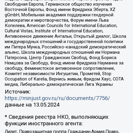
Свободная Европа, Германское общество изучения
Восточной Европы, Фонд имени Фридриха Эберта, XZ
gGmbH, Мобильная академия поддержки гендерной
демократии и миротворчества, Форум имени Льва
Копелева, American Councils for International Education,
Cultural Vistas, Institute of International Education,
Антивоенное движение Антальи, Открытый диалог, Школа
международных отношений и государственной политики
им Питера Мунка, Российско-канадский демократический
альянс, Школа международных отношений им Нормана
Патерсона, Центр Гражданских Свобод, Фонд Бориса
Немцова за Свободу, Фонд имени Фридриха Науманна за
свободу, Феминистское антивоенное сопротивление,
Комитет независимости Ингушетии, Прометей, Stop
Occupation of Karelia, Вернись живым, Фридом Хаус, СОТА
медиа, Либерально-демократическая Лига Украины
Источник:
https://minjust.gov.ru/ru/documents/7756/
данные на
13.05.2024
* Сведения реестра НКО, выполняющих
функции иностранного агента:
Лилит, Правозащитная группа Гражданин.Армия.Право,