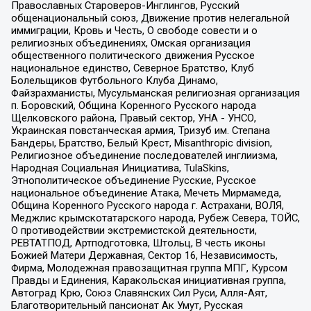
Православных Староверов-Инглингов, Русский
общенациональный союз, Движение против нелегальной
иммиграции, Кровь и Честь, О свободе совести и о
религиозных объединениях, Омская организация
общественного политического движения Русское
национальное единство, Северное Братство, Клуб
Болельщиков Футбольного Клуба Динамо,
Файзрахманисты, Мусульманская религиозная организация
п. Боровский, Община Коренного Русского народа
Щелковского района, Правый сектор, УНА - УНСО,
Украинская повстанческая армия, Тризуб им. Степана
Бандеры, Братство, Белый Крест, Misanthropic division,
Религиозное объединение последователей инглиизма,
Народная Социальная Инициатива, TulaSkins,
Этнополитическое объединение Русские, Русское
национальное объединение Атака, Мечеть Мирмамеда,
Община Коренного Русского народа г. Астрахани, ВОЛЯ,
Меджлис крымскотатарского народа, Рубеж Севера, ТОЙС,
О противодействии экстремистской деятельности,
РЕВТАТПОД, Артподготовка, Штольц, В честь иконы
Божией Матери Державная, Сектор 16, Независимость,
Фирма, Молодежная правозащитная группа МПГ, Курсом
Правды и Единения, Каракольская инициативная группа,
Автоград Крю, Союз Славянских Сил Руси, Алля-Аят,
Благотворительный пансионат Ак Умут, Русская