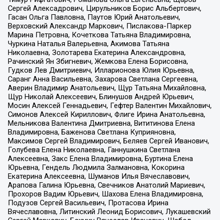
Сергей Алексадрович, Цирульников Борис Альбертович,
Гасан Ольга Павловна, Паутов Юрий Анатольевич,
Верховский Александр Маркович, Пислакова-Паркер
Марина Петровна, Кочеткова Татьяна Владимировна,
Чуркина Наталья Валерьевна, Акимова Татьяна
Николаевна, Золотарева Екатерина Александровна,
Рачинский Ян Збигневич, Жемкова Елена Борисовна,
Гудков Лев Дмитриевич, Илларионова Юлия Юрьевна,
Саранг Анна Васильевна, Захарова Светлана Сергеевна,
Аверин Владимир Анатольевич, Щур Татьяна Михайловна,
Щур Николай Алексеевич, Блинушов Андрей Юрьевич,
Мосин Алексей Геннадьевич, Гефтер Валентин Михайлович,
Симонов Алексей Кириллович, Флиге Ирина Анатольевна,
Мельникова Валентина Дмитриевна, Вититинова Елена
Владимировна, Баженова Светлана Куприяновна,
Максимов Сергей Владимирович, Беляев Сергей Иванович,
Голубева Елена Николаевна, Ганнушкина Светлана
Алексеевна, Закс Елена Владимировна, Буртина Елена
Юрьевна, Гендель Людмила Залмановна, Кокорина
Екатерина Алексеевна, Шуманов Илья Вячеславович,
Арапова Галина Юрьевна, Свечников Анатолий Мариевич,
Прохоров Вадим Юрьевич, Шахова Елена Владимировна,
Подузов Сергей Васильевич, Протасова Ирина
Вячеславовна, Литинский Леонид Борисович, Лукашевский