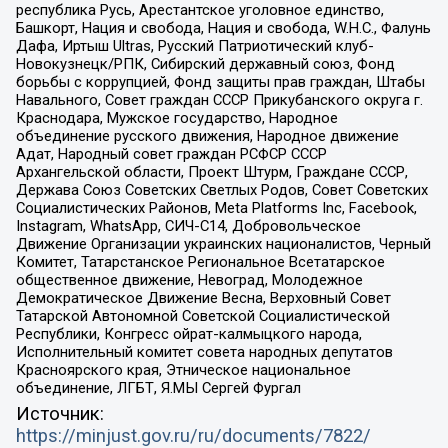
республика Русь, Арестантское уголовное единство,
Башкорт, Нация и свобода, Нация и свобода, W.H.С., Фалунь
Дафа, Иртыш Ultras, Русский Патриотический клуб-
Новокузнецк/РПК, Сибирский державный союз, Фонд
борьбы с коррупцией, Фонд защиты прав граждан, Штабы
Навального, Совет граждан СССР Прикубанского округа г.
Краснодара, Мужское государство, Народное
объединение русского движения, Народное движение
Адат, Народный совет граждан РСФСР СССР
Архангельской области, Проект Штурм, Граждане СССР,
Держава Союз Советских Светлых Родов, Совет Советских
Социалистических Районов, Meta Platforms Inc, Facebook,
Instagram, WhatsApp, СИЧ-С14, Добровольческое
Движение Организации украинских националистов, Черный
Комитет, Татарстанское Региональное Всетатарское
общественное движение, Невоград, Молодежное
Демократическое Движение Весна, Верховный Совет
Татарской Автономной Советской Социалистической
Республики, Конгресс ойрат-калмыцкого народа,
Исполнительный комитет совета народных депутатов
Красноярского края, Этническое национальное
объединение, ЛГБТ, Я.МЫ Сергей Фургал
Источник:
https://minjust.gov.ru/ru/documents/7822/