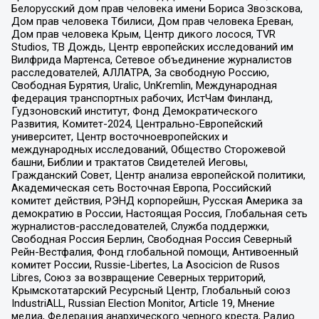
Белорусский дом прав человека имени Бориса Звозскова,
Дом прав человека Тбилиси, Дом прав человека Ереван,
Дом прав человека Крым, Центр дикого лосося, TVR
Studios, ТВ Дождь, Центр европейских исследований им
Вилфрида Мартенса, Сетевое объединение журналистов
расследователей, АЛЛАТРА, За свободную Россию,
Свободная Бурятия, Uralic, UnKremlin, Международная
федерация транспортных рабочих, ИстЧам Финланд,
Гудзоновский институт, Фонд Демократического
Развития, Комитет-2024, Центрально-Европейский
университет, Центр восточноевропейских и
международных исследований, Общество Сторожевой
башни, Библии и трактатов Свидетелей Иеговы,
Гражданский Совет, Центр анализа европейской политики,
Академическая сеть Восточная Европа, Российский
комитет действия, РЭНД корпорейшн, Русская Америка за
демократию в России, Настоящая Россия, Глобальная сеть
журналистов-расследователей, Служба поддержки,
Свободная Россия Берлин, Свободная Россия Северный
Рейн-Вестфалия, Фонд глобальной помощи, Антивоенный
комитет России, Russie-Libertes, La Asocicion de Rusos
Libres, Союз за возвращение Северных территорий,
Крымскотатарский Ресурсный Центр, Глобальный союз
IndustriALL, Russian Election Monitor, Article 19, Мнение
медиа, Федерация анархического черного креста, Радио