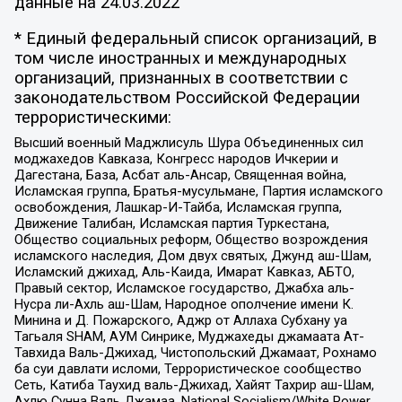
данные на
24.03.2022
* Единый федеральный список организаций, в
том числе иностранных и международных
организаций, признанных в соответствии с
законодательством Российской Федерации
террористическими:
Высший военный Маджлисуль Шура Объединенных сил
моджахедов Кавказа, Конгресс народов Ичкерии и
Дагестана, База, Асбат аль-Ансар, Священная война,
Исламская группа, Братья-мусульмане, Партия исламского
освобождения, Лашкар-И-Тайба, Исламская группа,
Движение Талибан, Исламская партия Туркестана,
Общество социальных реформ, Общество возрождения
исламского наследия, Дом двух святых, Джунд аш-Шам,
Исламский джихад, Аль-Каида, Имарат Кавказ, АБТО,
Правый сектор, Исламское государство, Джабха аль-
Нусра ли-Ахль аш-Шам, Народное ополчение имени К.
Минина и Д. Пожарского, Аджр от Аллаха Субхану уа
Тагьаля SHAM, АУМ Синрике, Муджахеды джамаата Ат-
Тавхида Валь-Джихад, Чистопольский Джамаат, Рохнамо
ба суи давлати исломи, Террористическое сообщество
Сеть, Катиба Таухид валь-Джихад, Хайят Тахрир аш-Шам,
Ахлю Сунна Валь Джамаа, National Socialism/White Power,