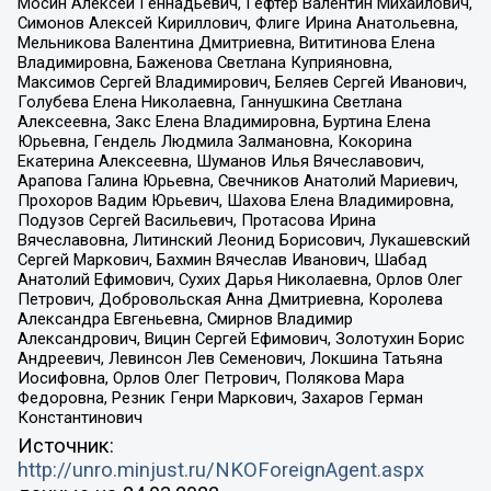
Мосин Алексей Геннадьевич, Гефтер Валентин Михайлович,
Симонов Алексей Кириллович, Флиге Ирина Анатольевна,
Мельникова Валентина Дмитриевна, Вититинова Елена
Владимировна, Баженова Светлана Куприяновна,
Максимов Сергей Владимирович, Беляев Сергей Иванович,
Голубева Елена Николаевна, Ганнушкина Светлана
Алексеевна, Закс Елена Владимировна, Буртина Елена
Юрьевна, Гендель Людмила Залмановна, Кокорина
Екатерина Алексеевна, Шуманов Илья Вячеславович,
Арапова Галина Юрьевна, Свечников Анатолий Мариевич,
Прохоров Вадим Юрьевич, Шахова Елена Владимировна,
Подузов Сергей Васильевич, Протасова Ирина
Вячеславовна, Литинский Леонид Борисович, Лукашевский
Сергей Маркович, Бахмин Вячеслав Иванович, Шабад
Анатолий Ефимович, Сухих Дарья Николаевна, Орлов Олег
Петрович, Добровольская Анна Дмитриевна, Королева
Александра Евгеньевна, Смирнов Владимир
Александрович, Вицин Сергей Ефимович, Золотухин Борис
Андреевич, Левинсон Лев Семенович, Локшина Татьяна
Иосифовна, Орлов Олег Петрович, Полякова Мара
Федоровна, Резник Генри Маркович, Захаров Герман
Константинович
Источник:
http://unro.minjust.ru/NKOForeignAgent.aspx