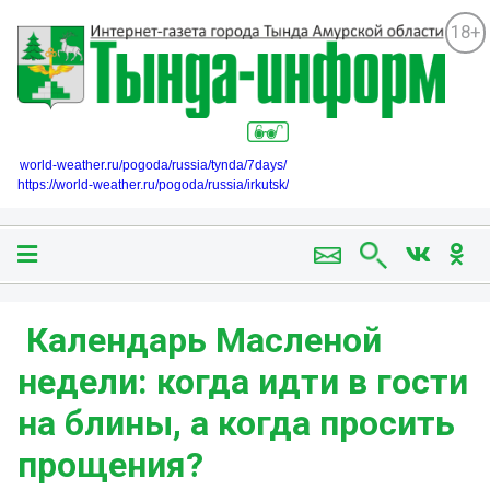
18+
world-weather.ru/pogoda/russia/tynda/7days/
https://world-weather.ru/pogoda/russia/irkutsk/
️️️ Календарь Масленой
недели: когда идти в гости
на блины, а когда просить
прощения?