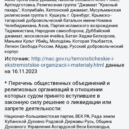
Артподготовка, Религиозная группа “Джамаат “Красный
пахарь”, Колумбайн, Хатлонский джамаат, Мусульманская
религиозная группа п. Кушкуль г. Оренбург, Крымско-
татарский добровольческий батальон имени Номана
Челебиджихана, Азов, Партия исламского возрождения
Таджикистана, Народная самооборона, Дуббайский
джамаат, московская ячейка, Батал-Хаджи Белхороев,
Маньяки Культ Убийц, Молодёжь Которая Улыбается,
Легион Свобода России, Айдар, Русский добровольческий
корпус
Источник:
http://nac.gov.ru/terroristicheskie-i-
ekstremistskie-organizacii-i-materialy.html
данные
на
16.11.2023
* Перечень общественных объединений и
религиозных организаций в отношении
которых судом принято вступившее в
законную силу решение о ликвидации или
запрете деятельности:
Национал-большевистская партия, ВЕК РА, Рада земли
Кубанской Духовно Родовой Державы Русь, Община
Духовного Управления Асгардской Веси Беловодья,