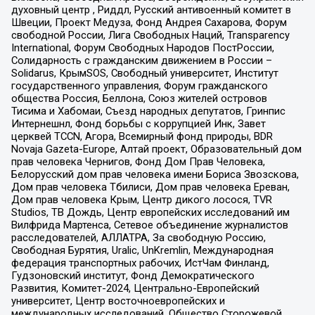
духовный центр , Риддл, Русский антивоенный комитет в
Швеции, Проект Медуза, Фонд Андрея Сахарова, Форум
свободной России, Лига Свободных Наций, Transparеncy
International, Форум Свободных Народов ПостРоссии,
Солидарность с гражданским движением в России –
Solidarus, КрымSOS, Свободный университет, Институт
государственного управления, Форум гражданского
общества Россия, Беллона, Союз жителей островов
Тисима и Хабомаи, Съезд народных депутатов, Гринпис
Интернешнл, Фонд борьбы с коррупцией Инк, Завет
церквей TCCN, Агора, Всемирный фонд природы, BDR
Novaja Gazeta-Europe, Алтай проект, Образовательный дом
прав человека Чернигов, Фонд Дом Прав Человека,
Белорусский дом прав человека имени Бориса Звозскова,
Дом прав человека Тбилиси, Дом прав человека Ереван,
Дом прав человека Крым, Центр дикого лосося, TVR
Studios, ТВ Дождь, Центр европейских исследований им
Вилфрида Мартенса, Сетевое объединение журналистов
расследователей, АЛЛАТРА, За свободную Россию,
Свободная Бурятия, Uralic, UnKremlin, Международная
федерация транспортных рабочих, ИстЧам Финланд,
Гудзоновский институт, Фонд Демократического
Развития, Комитет-2024, Центрально-Европейский
университет, Центр восточноевропейских и
международных исследований, Общество Сторожевой