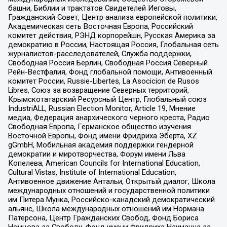
башни, Библии и трактатов Свидетелей Иеговы,
Гражданский Совет, Центр анализа европейской политики,
Академическая сеть Восточная Европа, Российский
комитет действия, РЭНД корпорейшн, Русская Америка за
демократию в России, Настоящая Россия, Глобальная сеть
журналистов-расследователей, Служба поддержки,
Свободная Россия Берлин, Свободная Россия Северный
Рейн-Вестфалия, Фонд глобальной помощи, Антивоенный
комитет России, Russie-Libertes, La Asocicion de Rusos
Libres, Союз за возвращение Северных территорий,
Крымскотатарский Ресурсный Центр, Глобальный союз
IndustriALL, Russian Election Monitor, Article 19, Мнение
медиа, Федерация анархического черного креста, Радио
Свободная Европа, Германское общество изучения
Восточной Европы, Фонд имени Фридриха Эберта, XZ
gGmbH, Мобильная академия поддержки гендерной
демократии и миротворчества, Форум имени Льва
Копелева, American Councils for International Education,
Cultural Vistas, Institute of International Education,
Антивоенное движение Антальи, Открытый диалог, Школа
международных отношений и государственной политики
им Питера Мунка, Российско-канадский демократический
альянс, Школа международных отношений им Нормана
Патерсона, Центр Гражданских Свобод, Фонд Бориса
Немцова за Свободу, Фонд имени Фридриха Науманна за