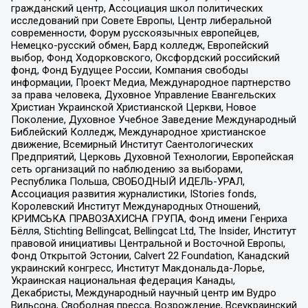
гражданский центр, Ассоциация школ политических
исследований при Совете Европы, Центр либеральной
современности, Форум русскоязычных европейцев,
Немецко-русский обмен, Бард колледж, Европейский
выбор, Фонд Ходорковского, Оксфордский российский
фонд, Фонд Будущее России, Компания свободы
информации, Проект Медиа, Международное партнерство
за права человека, Духовное Управление Евангельских
Христиан Украинской Христианской Церкви, Новое
Поколение, Духовное Учебное Заведение Международный
Библейский Колледж, Международное христианское
движение, Всемирный Институт Саентологических
Предприятий, Церковь Духовной Технологии, Европейская
сеть организаций по наблюдению за выборами,
Республика Польша, СВОБОДНЫЙ ИДЕЛЬ-УРАЛ,
Ассоциация развития журналистики, IStories fonds,
Королевский Институт Международных Отношений,
КРИМСЬКА ПРАВОЗАХИСНА ГРУПА, Фонд имени Генриха
Бёлля, Stichting Bellingcat, Bellingcat Ltd, The Insider, Институт
правовой инициативы Центральной и Восточной Европы,
Фонд Открытой Эстонии, Calvert 22 Foundation, Канадский
украинский конгресс, Институт Макдональда-Лорье,
Украинская национальная федерация Канады,
Декабристы, Международный научный центр им Вудро
Вильсона, Свободная пресса, Возрождение, Всеукраинский