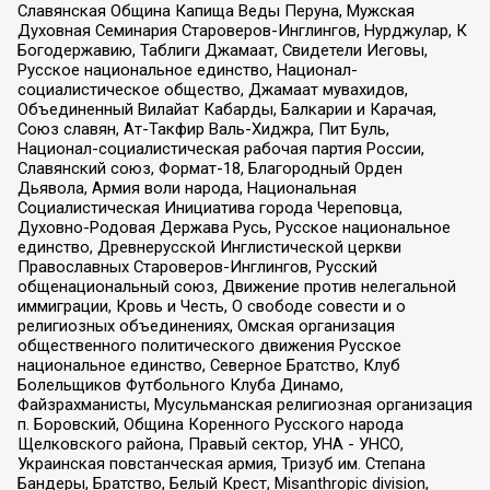
Славянская Община Капища Веды Перуна, Мужская
Духовная Семинария Староверов-Инглингов, Нурджулар, К
Богодержавию, Таблиги Джамаат, Свидетели Иеговы,
Русское национальное единство, Национал-
социалистическое общество, Джамаат мувахидов,
Объединенный Вилайат Кабарды, Балкарии и Карачая,
Союз славян, Ат-Такфир Валь-Хиджра, Пит Буль,
Национал-социалистическая рабочая партия России,
Славянский союз, Формат-18, Благородный Орден
Дьявола, Армия воли народа, Национальная
Социалистическая Инициатива города Череповца,
Духовно-Родовая Держава Русь, Русское национальное
единство, Древнерусской Инглистической церкви
Православных Староверов-Инглингов, Русский
общенациональный союз, Движение против нелегальной
иммиграции, Кровь и Честь, О свободе совести и о
религиозных объединениях, Омская организация
общественного политического движения Русское
национальное единство, Северное Братство, Клуб
Болельщиков Футбольного Клуба Динамо,
Файзрахманисты, Мусульманская религиозная организация
п. Боровский, Община Коренного Русского народа
Щелковского района, Правый сектор, УНА - УНСО,
Украинская повстанческая армия, Тризуб им. Степана
Бандеры, Братство, Белый Крест, Misanthropic division,