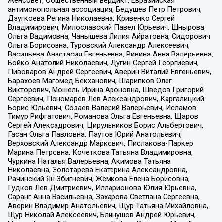
Женсовет, Общественный вердикт, Евразийская
антимонопольная ассоциация, Бедушев Петр Петрович,
Дзугкоева Регина Николаевна, Кривенко Сергей
Владимирович, Милославский Павел Юрьевич, Шнырова
Ольга Вадимовна, Чанышева Лилия Айратовна, Сидорович
Ольга Борисовна, Туровский Александр Алексеевич,
Васильева Анастасия Евгеньевна, Ривина Анна Валерьевна,
Бойко Анатолий Николаевич, Дугин Сергей Георгиевич,
Пивоваров Андрей Сергеевич, Аверин Виталий Евгеньевич,
Барахоев Магомед Бекханович, Шарипков Олег
Викторович, Мошель Ирина Ароновна, Шведов Григорий
Сергеевич, Пономарев Лев Александрович, Каргалицкий
Борис Юльевич, Созаев Валерий Валерьевич, Исламов
Тимур Рифгатович, Романова Ольга Евгеньевна, Щаров
Сергей Алексадрович, Цирульников Борис Альбертович,
Гасан Ольга Павловна, Паутов Юрий Анатольевич,
Верховский Александр Маркович, Пислакова-Паркер
Марина Петровна, Кочеткова Татьяна Владимировна,
Чуркина Наталья Валерьевна, Акимова Татьяна
Николаевна, Золотарева Екатерина Александровна,
Рачинский Ян Збигневич, Жемкова Елена Борисовна,
Гудков Лев Дмитриевич, Илларионова Юлия Юрьевна,
Саранг Анна Васильевна, Захарова Светлана Сергеевна,
Аверин Владимир Анатольевич, Щур Татьяна Михайловна,
Щур Николай Алексеевич, Блинушов Андрей Юрьевич,