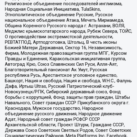
Религиозное объединение последователей инглиизма,
Народная Социальная Инициатива, TulaSkins,
Этнополитическое объединение Русские, Русское
национальное объединение Атака, Мечеть Мирмамеда,
Община Коренного Русского народа г. Астрахани, ВОЛЯ,
Меджлис крымскотатарского народа, Рубеж Севера, ТОЙС,
О противодействии экстремистской деятельности,
РЕВТАТПОД, Артподготовка, Штольц, В честь иконы
Божией Матери Державная, Сектор 16, Независимость,
Фирма, Молодежная правозащитная группа МПГ, Курсом
Правды и Единения, Каракольская инициативная группа,
Автоград Крю, Союз Славянских Сил Руси, Алля-Аят,
Благотворительный пансионат Ак Умут, Русская
республика Русь, Арестантское уголовное единство,
Башкорт, Нация и свобода, Нация и свобода, W.H.С., Фалунь
Дафа, Иртыш Ultras, Русский Патриотический клуб-
Новокузнецк/РПК, Сибирский державный союз, Фонд
борьбы с коррупцией, Фонд защиты прав граждан, Штабы
Навального, Совет граждан СССР Прикубанского округа г.
Краснодара, Мужское государство, Народное
объединение русского движения, Народное движение
Адат, Народный совет граждан РСФСР СССР
Архангельской области, Проект Штурм, Граждане СССР,
Держава Союз Советских Светлых Родов, Совет Советских
Социалистических Районов, Meta Platforms Inc, Facebook,