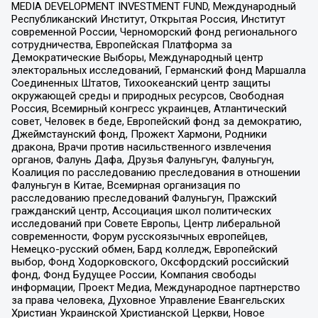
MEDIA DEVELOPMENT INVESTMENT FUND, Международный
Республиканский Институт, Открытая Россия, Институт
современной России, Черноморский фонд регионального
сотрудничества, Европейская Платформа за
Демократические Выборы, Международный центр
электоральных исследований, Германский фонд Маршалла
Соединенных Штатов, Тихоокеанский центр защиты
окружающей среды и природных ресурсов, Свободная
Россия, Всемирный конгресс украинцев, Атлантический
совет, Человек в беде, Европейский фонд за демократию,
Джеймстаунский фонд, Прожект Хармони, Родники
дракона, Врачи против насильственного извлечения
органов, Фалунь Дафа, Друзья Фалуньгун, Фалуньгун,
Коалиция по расследованию преследования в отношении
Фалуньгун в Китае, Всемирная организация по
расследованию преследований Фалуньгун, Пражский
гражданский центр, Ассоциация школ политических
исследований при Совете Европы, Центр либеральной
современности, Форум русскоязычных европейцев,
Немецко-русский обмен, Бард колледж, Европейский
выбор, Фонд Ходорковского, Оксфордский российский
фонд, Фонд Будущее России, Компания свободы
информации, Проект Медиа, Международное партнерство
за права человека, Духовное Управление Евангельских
Христиан Украинской Христианской Церкви, Новое