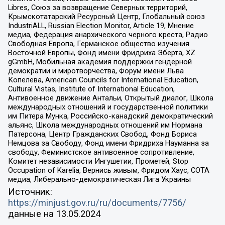
Libres, Союз за возвращение Северных территорий,
Крымскотатарский Ресурсный Центр, Глобальный союз
IndustriALL, Russian Election Monitor, Article 19, Мнение
медиа, Федерация анархического черного креста, Радио
Свободная Европа, Германское общество изучения
Восточной Европы, Фонд имени Фридриха Эберта, XZ
gGmbH, Мобильная академия поддержки гендерной
демократии и миротворчества, Форум имени Льва
Копелева, American Councils for International Education,
Cultural Vistas, Institute of International Education,
Антивоенное движение Антальи, Открытый диалог, Школа
международных отношений и государственной политики
им Питера Мунка, Российско-канадский демократический
альянс, Школа международных отношений им Нормана
Патерсона, Центр Гражданских Свобод, Фонд Бориса
Немцова за Свободу, Фонд имени Фридриха Науманна за
свободу, Феминистское антивоенное сопротивление,
Комитет независимости Ингушетии, Прометей, Stop
Occupation of Karelia, Вернись живым, Фридом Хаус, СОТА
медиа, Либерально-демократическая Лига Украины
Источник:
https://minjust.gov.ru/ru/documents/7756/
данные на
13.05.2024