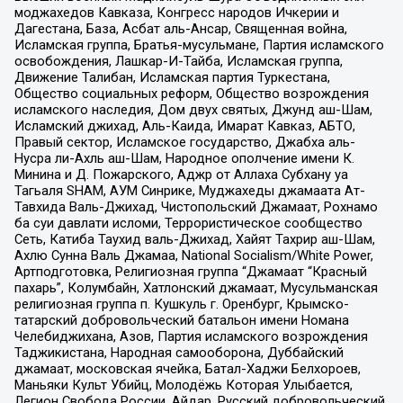
моджахедов Кавказа, Конгресс народов Ичкерии и
Дагестана, База, Асбат аль-Ансар, Священная война,
Исламская группа, Братья-мусульмане, Партия исламского
освобождения, Лашкар-И-Тайба, Исламская группа,
Движение Талибан, Исламская партия Туркестана,
Общество социальных реформ, Общество возрождения
исламского наследия, Дом двух святых, Джунд аш-Шам,
Исламский джихад, Аль-Каида, Имарат Кавказ, АБТО,
Правый сектор, Исламское государство, Джабха аль-
Нусра ли-Ахль аш-Шам, Народное ополчение имени К.
Минина и Д. Пожарского, Аджр от Аллаха Субхану уа
Тагьаля SHAM, АУМ Синрике, Муджахеды джамаата Ат-
Тавхида Валь-Джихад, Чистопольский Джамаат, Рохнамо
ба суи давлати исломи, Террористическое сообщество
Сеть, Катиба Таухид валь-Джихад, Хайят Тахрир аш-Шам,
Ахлю Сунна Валь Джамаа, National Socialism/White Power,
Артподготовка, Религиозная группа “Джамаат “Красный
пахарь”, Колумбайн, Хатлонский джамаат, Мусульманская
религиозная группа п. Кушкуль г. Оренбург, Крымско-
татарский добровольческий батальон имени Номана
Челебиджихана, Азов, Партия исламского возрождения
Таджикистана, Народная самооборона, Дуббайский
джамаат, московская ячейка, Батал-Хаджи Белхороев,
Маньяки Культ Убийц, Молодёжь Которая Улыбается,
Легион Свобода России, Айдар, Русский добровольческий