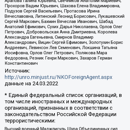
Арапова Галина Юрьевна, Свечников Анатолий Мариевич,
Прохоров Вадим Юрьевич, Шахова Елена Владимировна,
Подузов Сергей Васильевич, Протасова Ирина
Вячеславовна, Литинский Леонид Борисович, Лукашевский
Сергей Маркович, Бахмин Вячеслав Иванович, Шабад
Анатолий Ефимович, Сухих Дарья Николаевна, Орлов Олег
Петрович, Добровольская Анна Дмитриевна, Королева
Александра Евгеньевна, Смирнов Владимир
Александрович, Вицин Сергей Ефимович, Золотухин Борис
Андреевич, Левинсон Лев Семенович, Локшина Татьяна
Иосифовна, Орлов Олег Петрович, Полякова Мара
Федоровна, Резник Генри Маркович, Захаров Герман
Константинович
Источник:
http://unro.minjust.ru/NKOForeignAgent.aspx
данные на
24.03.2022
* Единый федеральный список организаций, в
том числе иностранных и международных
организаций, признанных в соответствии с
законодательством Российской Федерации
террористическими:
Высший военный Маджлисуль Шура Объединенных сил