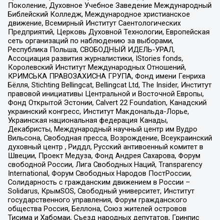
Поколение, Духовное Учебное Заведение Международный
Библейский Колледж, Международное христианское
движение, Всемирный Институт Саентологических
Предприятий, Церковь Духовной Технологии, Европейская
сеть организаций по наблюдению за выборами,
Республика Польша, СВОБОДНЫЙ ИДЕЛЬ-УРАЛ,
Ассоциация развития журналистики, IStories fonds,
Королевский Институт Международных Отношений,
КРИМСЬКА ПРАВОЗАХИСНА ГРУПА, Фонд имени Генриха
Бёлля, Stichting Bellingcat, Bellingcat Ltd, The Insider, Институт
правовой инициативы Центральной и Восточной Европы,
Фонд Открытой Эстонии, Calvert 22 Foundation, Канадский
украинский конгресс, Институт Макдональда-Лорье,
Украинская национальная федерация Канады,
Декабристы, Международный научный центр им Вудро
Вильсона, Свободная пресса, Возрождение, Всеукраинский
духовный центр , Риддл, Русский антивоенный комитет в
Швеции, Проект Медуза, Фонд Андрея Сахарова, Форум
свободной России, Лига Свободных Наций, Transparеncy
International, Форум Свободных Народов ПостРоссии,
Солидарность с гражданским движением в России –
Solidarus, КрымSOS, Свободный университет, Институт
государственного управления, Форум гражданского
общества Россия, Беллона, Союз жителей островов
Тисима и Хабомаи, Съезд народных депутатов, Гринпис