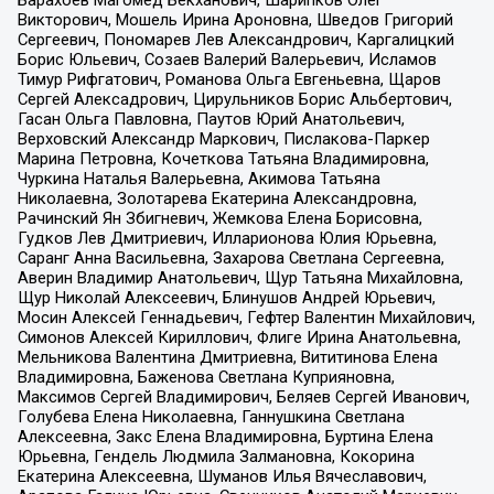
Барахоев Магомед Бекханович, Шарипков Олег
Викторович, Мошель Ирина Ароновна, Шведов Григорий
Сергеевич, Пономарев Лев Александрович, Каргалицкий
Борис Юльевич, Созаев Валерий Валерьевич, Исламов
Тимур Рифгатович, Романова Ольга Евгеньевна, Щаров
Сергей Алексадрович, Цирульников Борис Альбертович,
Гасан Ольга Павловна, Паутов Юрий Анатольевич,
Верховский Александр Маркович, Пислакова-Паркер
Марина Петровна, Кочеткова Татьяна Владимировна,
Чуркина Наталья Валерьевна, Акимова Татьяна
Николаевна, Золотарева Екатерина Александровна,
Рачинский Ян Збигневич, Жемкова Елена Борисовна,
Гудков Лев Дмитриевич, Илларионова Юлия Юрьевна,
Саранг Анна Васильевна, Захарова Светлана Сергеевна,
Аверин Владимир Анатольевич, Щур Татьяна Михайловна,
Щур Николай Алексеевич, Блинушов Андрей Юрьевич,
Мосин Алексей Геннадьевич, Гефтер Валентин Михайлович,
Симонов Алексей Кириллович, Флиге Ирина Анатольевна,
Мельникова Валентина Дмитриевна, Вититинова Елена
Владимировна, Баженова Светлана Куприяновна,
Максимов Сергей Владимирович, Беляев Сергей Иванович,
Голубева Елена Николаевна, Ганнушкина Светлана
Алексеевна, Закс Елена Владимировна, Буртина Елена
Юрьевна, Гендель Людмила Залмановна, Кокорина
Екатерина Алексеевна, Шуманов Илья Вячеславович,