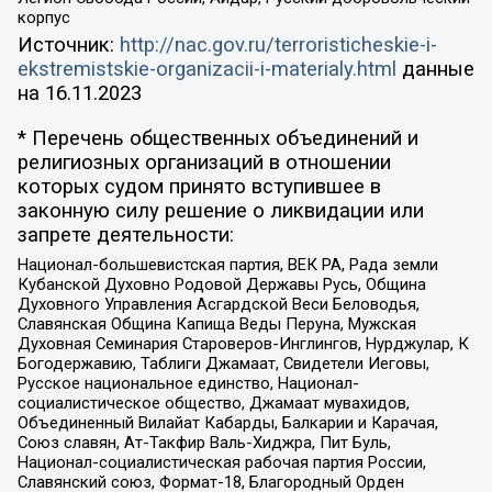
корпус
Источник:
http://nac.gov.ru/terroristicheskie-i-
ekstremistskie-organizacii-i-materialy.html
данные
на
16.11.2023
* Перечень общественных объединений и
религиозных организаций в отношении
которых судом принято вступившее в
законную силу решение о ликвидации или
запрете деятельности:
Национал-большевистская партия, ВЕК РА, Рада земли
Кубанской Духовно Родовой Державы Русь, Община
Духовного Управления Асгардской Веси Беловодья,
Славянская Община Капища Веды Перуна, Мужская
Духовная Семинария Староверов-Инглингов, Нурджулар, К
Богодержавию, Таблиги Джамаат, Свидетели Иеговы,
Русское национальное единство, Национал-
социалистическое общество, Джамаат мувахидов,
Объединенный Вилайат Кабарды, Балкарии и Карачая,
Союз славян, Ат-Такфир Валь-Хиджра, Пит Буль,
Национал-социалистическая рабочая партия России,
Славянский союз, Формат-18, Благородный Орден