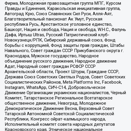
Фирма, Молодежная правозащитная группа МПГ, Курсом
Правды и Единения, Каракольская инициативная группа,
Автоград Крю, Союз Славянских Сил Руси, Алля-Аят,
Благотворительный пансионат Ак Умут, Русская
республика Русь, Арестантское уголовное единство,
Башкорт, Нация и свобода, Нация и свобода, W.H.С., Фалунь
Дафа, Иртыш Ultras, Русский Патриотический клуб-
Новокузнецк/РПК, Сибирский державный союз, Фонд
борьбы с коррупцией, Фонд защиты прав граждан, Штабы
Навального, Совет граждан СССР Прикубанского округа г.
Краснодара, Мужское государство, Народное
объединение русского движения, Народное движение
Адат, Народный совет граждан РСФСР СССР
Архангельской области, Проект Штурм, Граждане СССР,
Держава Союз Советских Светлых Родов, Совет Советских
Социалистических Районов, Meta Platforms Inc, Facebook,
Instagram, WhatsApp, СИЧ-С14, Добровольческое
Движение Организации украинских националистов, Черный
Комитет, Татарстанское Региональное Всетатарское
общественное движение, Невоград, Молодежное
Демократическое Движение Весна, Верховный Совет
Татарской Автономной Советской Социалистической
Республики, Конгресс ойрат-калмыцкого народа,
Исполнительный комитет совета народных депутатов
Красноярского края, Этническое национальное