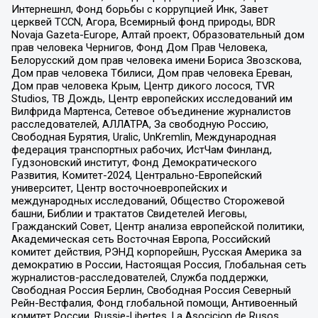
Интернешнл, Фонд борьбы с коррупцией Инк, Завет
церквей TCCN, Агора, Всемирный фонд природы, BDR
Novaja Gazeta-Europe, Алтай проект, Образовательный дом
прав человека Чернигов, Фонд Дом Прав Человека,
Белорусский дом прав человека имени Бориса Звозскова,
Дом прав человека Тбилиси, Дом прав человека Ереван,
Дом прав человека Крым, Центр дикого лосося, TVR
Studios, ТВ Дождь, Центр европейских исследований им
Вилфрида Мартенса, Сетевое объединение журналистов
расследователей, АЛЛАТРА, За свободную Россию,
Свободная Бурятия, Uralic, UnKremlin, Международная
федерация транспортных рабочих, ИстЧам Финланд,
Гудзоновский институт, Фонд Демократического
Развития, Комитет-2024, Центрально-Европейский
университет, Центр восточноевропейских и
международных исследований, Общество Сторожевой
башни, Библии и трактатов Свидетелей Иеговы,
Гражданский Совет, Центр анализа европейской политики,
Академическая сеть Восточная Европа, Российский
комитет действия, РЭНД корпорейшн, Русская Америка за
демократию в России, Настоящая Россия, Глобальная сеть
журналистов-расследователей, Служба поддержки,
Свободная Россия Берлин, Свободная Россия Северный
Рейн-Вестфалия, Фонд глобальной помощи, Антивоенный
комитет России, Russie-Libertes, La Asocicion de Rusos