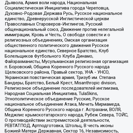
Дьявола, Армия воли народа, Национальная
Социалистическая Инициатива города Череповца,
Духовно-Родовая Держава Русь, Русское национальное
единство, Древнерусской Инглистической церкви
Православных Староверов-Инглингов, Русский
общенациональный союз, Движение против нелегальной
иммиграции, Кровь и Честь, О свободе совести и о
религиозных объединениях, Омская организация
общественного политического движения Русское
национальное единство, Северное Братство, Клуб
Болельщиков Футбольного Клуба Динамо,
Файзрахманисты, Мусульманская религиозная организация
п. Боровский, Община Коренного Русского народа
Щелковского района, Правый сектор, УНА - УНСО,
Украинская повстанческая армия, Тризуб им. Степана
Бандеры, Братство, Белый Крест, Misanthropic division,
Религиозное объединение последователей инглиизма,
Народная Социальная Инициатива, TulaSkins,
Этнополитическое объединение Русские, Русское
национальное объединение Атака, Мечеть Мирмамеда,
Община Коренного Русского народа г. Астрахани, ВОЛЯ,
Меджлис крымскотатарского народа, Рубеж Севера, ТОЙС,
О противодействии экстремистской деятельности,
РЕВТАТПОД, Артподготовка, Штольц, В честь иконы
Божией Матери Державная, Сектор 16, Независимость,