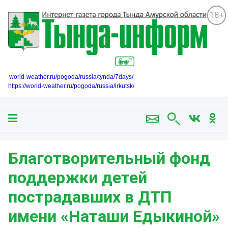
18+
world-weather.ru/pogoda/russia/tynda/7days/
https://world-weather.ru/pogoda/russia/irkutsk/
Благотворительный фонд
поддержки детей
пострадавших в ДТП
имени «Наташи Едыкиной»