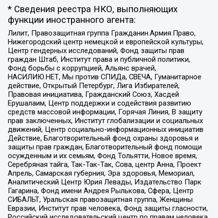
* Сведения реестра НКО, выполняющих
функции иностранного агента:
Лилит, Правозащитная группа Гражданин.Армия.Право,
Нижегородский центр немецкой и европейской культуры,
Центр гендерных исследований, Фонд защиты прав
граждан Штаб, Институт права и публичной политики,
Фонд борьбы с коррупцией, Альянс врачей,
НАСИЛИЮ.НЕТ, Мы против СПИДа, СВЕЧА, Гуманитарное
действие, Открытый Петербург, Лига Избирателей,
Правовая инициатива, Гражданский Союз, Хасдей
Ерушалаим, Центр поддержки и содействия развитию
средств массовой информации, Горячая Линия, В защиту
прав заключенных, Институт глобализации и социальных
движений, Центр социально-информационных инициатив
Действие, Благотворительный фонд охраны здоровья и
защиты прав граждан, Благотворительный фонд помощи
осужденным и их семьям, Фонд Тольятти, Новое время,
Серебряная тайга, Так-Так-Так, Сова, центр Анна, Проект
Апрель, Самарская губерния, Эра здоровья, Мемориал,
Аналитический Центр Юрия Левады, Издательство Парк
Гагарина, Фонд имени Андрея Рылькова, Сфера, Центр
СИБАЛЬТ, Уральская правозащитная группа, Женщины
Евразии, Институт прав человека, Фонд защиты гласности,
Российский исследовательский центр по правам человека,