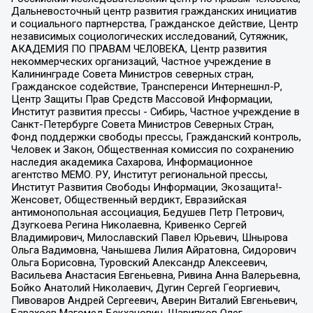
Дальневосточный центр развития гражданских инициатив
и социального партнерства, Гражданское действие, Центр
независимых социологических исследований, Сутяжник,
АКАДЕМИЯ ПО ПРАВАМ ЧЕЛОВЕКА, Центр развития
некоммерческих организаций, Частное учреждение в
Калининграде Совета Министров северных стран,
Гражданское содействие, Трансперенси Интернешнл-Р,
Центр Защиты Прав Средств Массовой Информации,
Институт развития прессы - Сибирь, Частное учреждение в
Санкт-Петербурге Совета Министров Северных Стран,
Фонд поддержки свободы прессы, Гражданский контроль,
Человек и Закон, Общественная комиссия по сохранению
наследия академика Сахарова, Информационное
агентство МЕМО. РУ, Институт региональной прессы,
Институт Развития Свободы Информации, Экозащита!-
Женсовет, Общественный вердикт, Евразийская
антимонопольная ассоциация, Бедушев Петр Петрович,
Дзугкоева Регина Николаевна, Кривенко Сергей
Владимирович, Милославский Павел Юрьевич, Шнырова
Ольга Вадимовна, Чанышева Лилия Айратовна, Сидорович
Ольга Борисовна, Туровский Александр Алексеевич,
Васильева Анастасия Евгеньевна, Ривина Анна Валерьевна,
Бойко Анатолий Николаевич, Дугин Сергей Георгиевич,
Пивоваров Андрей Сергеевич, Аверин Виталий Евгеньевич,