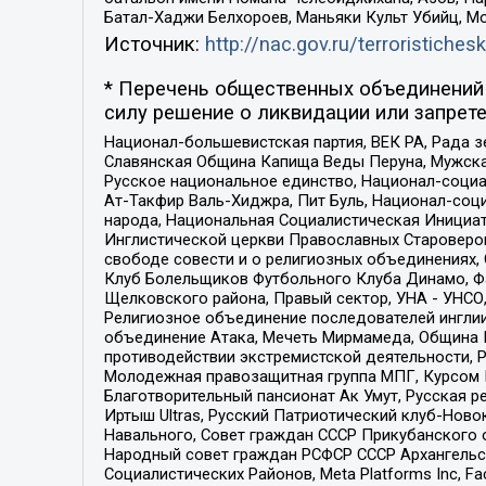
Батал-Хаджи Белхороев, Маньяки Культ Убийц, М
Источник:
http://nac.gov.ru/terroristichesk
* Перечень общественных объединений 
силу решение о ликвидации или запрете
Национал-большевистская партия, ВЕК РА, Рада 
Славянская Община Капища Веды Перуна, Мужская
Русское национальное единство, Национал-социа
Ат-Такфир Валь-Хиджра, Пит Буль, Национал-соц
народа, Национальная Социалистическая Инициат
Инглистической церкви Православных Староверов
свободе совести и о религиозных объединениях,
Клуб Болельщиков Футбольного Клуба Динамо, Фа
Щелковского района, Правый сектор, УНА - УНСО, У
Религиозное объединение последователей инглии
объединение Атака, Мечеть Мирмамеда, Община К
противодействии экстремистской деятельности, 
Молодежная правозащитная группа МПГ, Курсом П
Благотворительный пансионат Ак Умут, Русская ре
Иртыш Ultras, Русский Патриотический клуб-Нов
Навального, Совет граждан СССР Прикубанского 
Народный совет граждан РСФСР СССР Архангельск
Социалистических Районов, Meta Platforms Inc, 