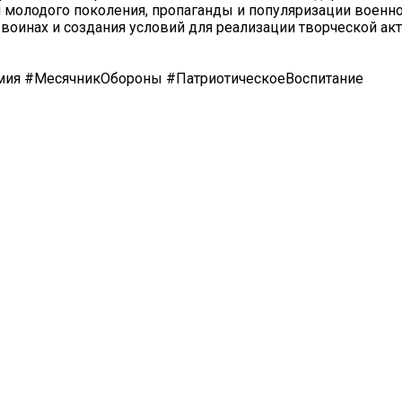
я молодого поколения, пропаганды и популяризации военно
 воинах и создания условий для реализации творческой ак
мия #МесячникОбороны #ПатриотическоеВоспитание