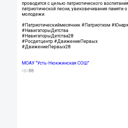
проводится с целью патриотического воспитани
патриотической песни, увековечивания памяти о
молодежи.
#Патриотическиймесячник #Патриотизм #Юнар
#НавигаторыДетства
#НавигаторыДетства28
#Росдетцентр #ДвижениеПервых
#ДвижениеПервых28
МОАУ "Усть-Нюкжинская СОШ"
88