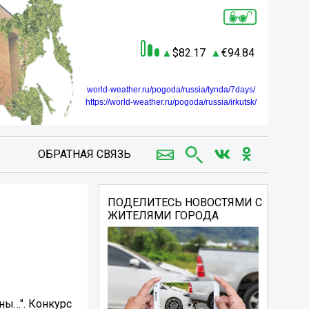
82.17
94.84
world-weather.ru/pogoda/russia/tynda/7days/
https://world-weather.ru/pogoda/russia/irkutsk/
ОБРАТНАЯ СВЯЗЬ
ПОДЕЛИТЕСЬ НОВОСТЯМИ С
ЖИТЕЛЯМИ ГОРОДА
ны…". Конкурс