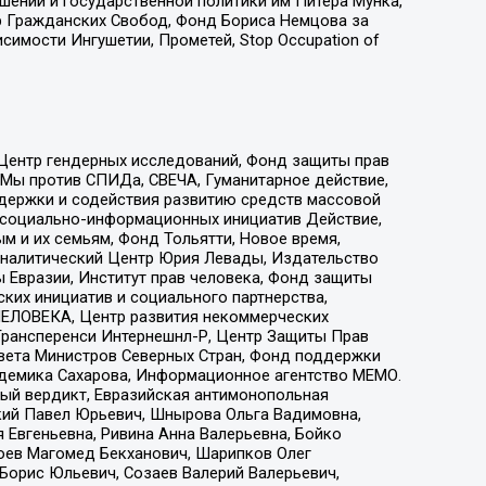
ошений и государственной политики им Питера Мунка,
 Гражданских Свобод, Фонд Бориса Немцова за
имости Ингушетии, Прометей, Stop Occupation of
 Центр гендерных исследований, Фонд защиты прав
 Мы против СПИДа, СВЕЧА, Гуманитарное действие,
ддержки и содействия развитию средств массовой
р социально-информационных инициатив Действие,
 и их семьям, Фонд Тольятти, Новое время,
, Аналитический Центр Юрия Левады, Издательство
 Евразии, Институт прав человека, Фонд защиты
ких инициатив и социального партнерства,
ЕЛОВЕКА, Центр развития некоммерческих
 Трансперенси Интернешнл-Р, Центр Защиты Прав
овета Министров Северных Стран, Фонд поддержки
адемика Сахарова, Информационное агентство МЕМО.
ый вердикт, Евразийская антимонопольная
кий Павел Юрьевич, Шнырова Ольга Вадимовна,
 Евгеньевна, Ривина Анна Валерьевна, Бойко
хоев Магомед Бекханович, Шарипков Олег
Борис Юльевич, Созаев Валерий Валерьевич,