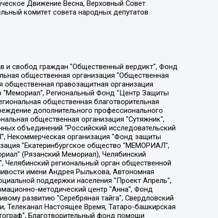
ическое Движение Весна, Верховный Совет
ельный комитет совета народных депутатов
ции социально-правовых программ "Лилит", Дальневосточное общественное движение "Маяк", Санкт-Петербургская ЛГБТ-инициативная группа "Выход", Инициативная группа ЛГБТ+ "Реверс", Алексеев Андрей Викторович, Бекбулатова Таисия Львовна, Беляев Иван Михайлович, Владыкина Елена Сергеевна, Гельман Марат Александрович, Никульшина Вероника Юрьевна, Толоконникова Надежда Андреевна, Шендерович Виктор Анатольевич, Общество с ограниченной ответственностью "Данное сообщение", Общество с ограниченной ответственностью Издательский дом "Новая глава", Айнбиндер Александра Александровна, Московский комьюнити-центр для ЛГБТ+инициатив, Благотворительный фонд развития филантропии, Deutsche Welle (Германия, Kurt-Schumacher-Strasse 3, 53113 Bonn), Борзунова Мария Михайловна, Воробьев Виктор Викторович, Голубева Анна Львовна, Константинова Алла Михайловна, Малкова Ирина Владимировна, Мурадов Мурад Абдулгалимович, Осетинская Елизавета Николаевна, Понасенков Евгений Николаевич, Ганапольский Матвей Юрьевич, Киселев Евгений Алексеевич, Борухович Ирина Григорьевна, Дремин Иван Тимофеевич, Дубровский Дмитрий Викторович, Красноярская региональная общественная организация поддержки и развития альтернативных образовательных технологий и межкультурных коммуникаций "ИНТЕРРА", Маяковская Екатерина Алексеевна, Фейгин Марк Захарович, Филимонов Андрей Викторович, Дзугкоева Регина Николаевна, Доброхотов Роман Александрович, Дудь Юрий Александрович, Елкин Сергей Владимирович, Кругликов Кирилл Игоревич, Сабунаева Мария Леонидовна, Семенов Алексей Владимирович, Шаинян Карен Багратович, Шульман Екатерина Михайловна, Асафьев Артур Валерьевич, Вахштайн Виктор Семенович, Венедиктов Алексей Алексеевич, Лушникова Екатерина Евгеньевна, Волков Леонид Михайлович, Невзоров Александр Глебович, Пархоменко Сергей Борисович, Сироткин Ярослав Николаевич, Кара-Мурза Владимир Владимирович, Баранова Наталья Владимировна, Гозман Леонид Яковлевич, Кагарлицкий Борис Юльевич, Климарев Михаил Валерьевич, Милов Владимир Станиславович, Автономная некоммерческая организация Краснодарский центр современного искусства "Типография", Моргенштерн Алишер Тагирович, Соболь Любовь Эдуардовна, Общество с ограниченной ответственностью "ЛИЗА НОРМ", Каспаров Гарри Кимович, Ходорковский Михаил Борисович, Общество с ограниченной ответственностью "Апрельские тезисы", Данилович Ирина Брониславовна, Кашин Олег Владимирович, Петров Николай Владимирович, Пивоваров Алексей Владимирович, Соколов Михаил Владимирович, Цветкова Юлия Владимировна, Чичваркин Евгений Александрович, Комитет против пыток/Команда против пыток, Общество с ограниченной ответственностью "Первый научный", Общество с ограниченной ответственностью "Вертолет и ко", Белоцерковская Вероника Борисовна, Кац Максим Евгеньевич, Лазарева Татьяна Юрьевна, Шаведдинов Руслан Табризович, Яшин Илья Валерьевич, Общество с ограниченной ответственностью "Иноагент ААВ", Алешковский Дмитрий Петрович, Альбац Евгения Марковна, Быков Дмитрий Львович, Галямина Юлия Евгеньевна, Лойко Сергей Леонидович, Мартынов Кирилл Константинович, Медведев Сергей Александрович, Крашенинников Федор Геннадиевич, Гордеева Катерина Вл