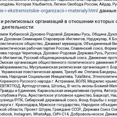
олодёжь Которая Улыбается, Легион Свобода России, Айдар, Р
ie-i-ekstremistskie-organizacii-i-materialy.html
данные
и религиозных организаций в отношении которых 
 деятельности:
земли Кубанской Духовно Родовой Державы Русь, Община Духо
 Духовная Семинария Староверов-Инглингов, Нурджулар, К Бо
листическое общество, Джамаат мувахидов, Объединенный Вил
иалистическая рабочая партия России, Славянский союз, Форма
ива города Череповца, Духовно-Родовая Держава Русь, Русск
-Инглингов, Русский общенациональный союз, Движение против
 Омская организация общественного политического движения Р
йзрахманисты, Мусульманская религиозная организация п. Бо
краинская повстанческая армия, Тризуб им. Степана Бандеры, Бр
зма, Народная Социальная Инициатива, TulaSkins, Этнополитич
оренного Русского народа г. Астрахани, ВОЛЯ, Меджлис крымс
РЕВТАТПОД, Артподготовка, Штольц, В честь иконы Божией Мате
равды и Единения, Каракольская инициативная группа, Автогра
спублика Русь, Арестантское уголовное единство, Башкорт, Наци
окузнецк/РПК, Сибирский державный союз, Фонд борьбы с кор
округа г. Краснодара, Мужское государство, Народное объедин
ой области, Проект Штурм, Граждане СССР, Держава Союз Сов
Facebook, Instagram, WhatsApp, СИЧ-С14, Добровольческое Движ