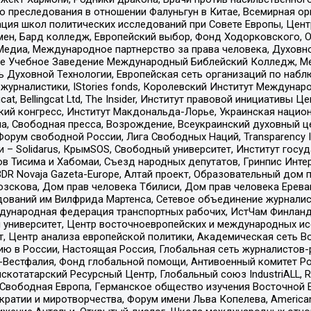
ию преследования в отношении Фалуньгун в Китае, Всемирная о
ация школ политических исследований при Совете Европы, Цен
мен, Бард колледж, Европейский выбор, Фонд Ходорковского,
едиа, Международное партнерство за права человека, Духовно
ое Учебное Заведение Международный Библейский Колледж, М
ь Духовной Технологии, Европейская сеть организаций по наб
урналистики, IStories fonds, Королевский Институт Между
gcat, Bellingcat Ltd, The Insider, Институт правовой инициатив
инский конгресс, Институт Макдональда-Лорье, Украинская нац
, Свободная пресса, Возрождение, Всеукраинский духовный цен
орум свободной России, Лига Свободных Наций, Transparеncy I
– Solidarus, КрымSOS, Свободный университет, Институт госу
в Тисима и Хабомаи, Съезд народных депутатов, Гринпис Инте
DR Novaja Gazeta-Europe, Алтай проект, Образовательный дом 
зскова, Дом прав человека Тбилиси, Дом прав человека Ерева
едований им Вилфрида Мартенса, Сетевое объединение журнали
Международная федерация транспортных рабочих, ИстЧам Финлан
й университет, Центр восточноевропейских и международных и
, Центр анализа европейской политики, Академическая сеть Во
ю в России, Настоящая Россия, Глобальная сеть журналистов
естфалия, Фонд глобальной помощи, Антивоенный комитет России,
татарский Ресурсный Центр, Глобальный союз IndustriALL, Russi
 Свободная Европа, Германское общество изучения Восточной 
и и миротворчества, Форум имени Льва Копелева, American Counci