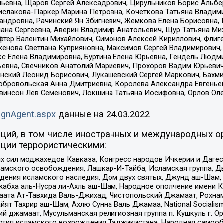
ньевна, Щаров Сергей Алексадрович, Цирульников Борис Альбер
ислакова-Паркер Марина Петровна, Кочеткова Татьяна Владими
сандровна, Рачинский Ян Збигневич, Жемкова Елена Борисовна,
лана Сергеевна, Аверин Владимир Анатольевич, Щур Татьяна М
фтер Валентин Михайлович, Симонов Алексей Кириллович, Флиг
женова Светлана Куприяновна, Максимов Сергей Владимирович, 
кс Елена Владимировна, Буртина Елена Юрьевна, Гендель Людм
евна, Свечников Анатолий Мариевич, Прохоров Вадим Юрьевич
инский Леонид Борисович, Лукашевский Сергей Маркович, Бахм
Добровольская Анна Дмитриевна, Королева Александра Евгенье
евинсон Лев Семенович, Локшина Татьяна Иосифовна, Орлов Ол
ignAgent.aspx
данные на
24.03.2022
ций, в том числе иностранных и международных ор
ции террористическими:
ил моджахедов Кавказа, Конгресс народов Ичкерии и Дагеста
ламского освобождения, Лашкар-И-Тайба, Исламская группа, Дв
ения исламского наследия, Дом двух святых, Джунд аш-Шам, 
жабха аль-Нусра ли-Ахль аш-Шам, Народное ополчение имени К.
ата Ат-Тавхида Валь-Джихад, Чистопольский Джамаат, Рохнам
ят Тахрир аш-Шам, Ахлю Сунна Валь Джамаа, National Socialism
ий джамаат, Мусульманская религиозная группа п. Кушкуль г. 
ртия исламского возрождения Таджикистана, Народная самооб