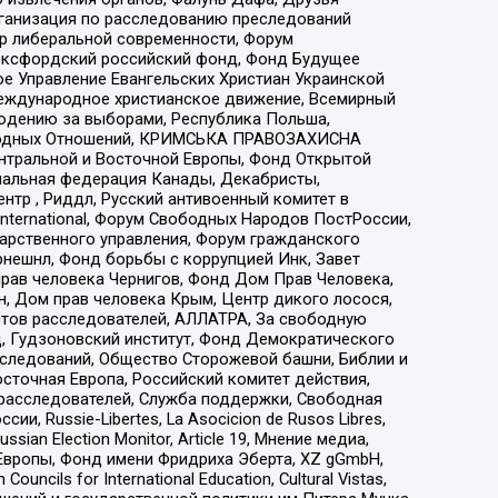
рганизация по расследованию преследований
тр либеральной современности, Форум
 Оксфордский российский фонд, Фонд Будущее
е Управление Евангельских Христиан Украинской
еждународное христианское движение, Всемирный
людению за выборами, Республика Польша,
народных Отношений, КРИМСЬКА ПРАВОЗАХИСНА
ы Центральной и Восточной Европы, Фонд Открытой
иональная федерация Канады, Декабристы,
тр , Риддл, Русский антивоенный комитет в
nternational, Форум Свободных Народов ПостРоссии,
дарственного управления, Форум гражданского
рнешнл, Фонд борьбы с коррупцией Инк, Завет
прав человека Чернигов, Фонд Дом Прав Человека,
н, Дом прав человека Крым, Центр дикого лосося,
стов расследователей, АЛЛАТРА, За свободную
д, Гудзоновский институт, Фонд Демократического
сследований, Общество Сторожевой башни, Библии и
сточная Европа, Российский комитет действия,
-расследователей, Служба поддержки, Свободная
 Russie-Libertes, La Asocicion de Rusos Libres,
an Election Monitor, Article 19, Мнение медиа,
Европы, Фонд имени Фридриха Эберта, XZ gGmbH,
ls for International Education, Cultural Vistas,