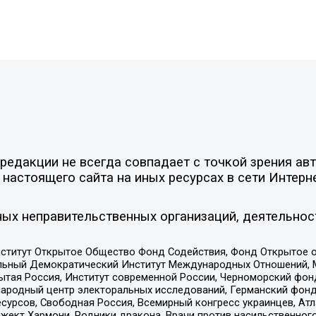
едакции не всегда совпадает с точкой зрения авт
настоящего сайта на иных ресурсах в сети Интерн
ых неправительственных организаций, деятельнос
ститут Открытое Общество Фонд Содействия, Фонд Открытое 
альный Демократический Институт Международных Отношений,
тая Россия, Институт современной России, Черноморский фонд
родный центр электоральных исследований, Германский фонд
рсов, Свободная Россия, Всемирный конгресс украинцев, Атла
ект Хармони, Родники дракона, Врачи против насильственного