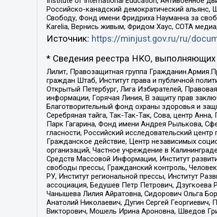
Institute of International Education, Антивоенн
Российско-канадский демократический альянс, 
Свободу, Фонд имени Фридриха Науманна за свобо
Karelia, Вернись живым, Фридом Хаус, СОТА меди
Источник:
https://minjust.gov.ru/ru/doc
* Сведения реестра НКО, выполняющих 
Лилит, Правозащитная группа Гражданин.Армия.П
граждан Штаб, Институт права и публичной поли
Открытый Петербург, Лига Избирателей, Правова
информации, Горячая Линия, В защиту прав закл
Благотворительный фонд охраны здоровья и защи
Серебряная тайга, Так-Так-Так, Сова, центр Анн
Парк Гагарина, Фонд имени Андрея Рылькова, Сф
гласности, Российский исследовательский центр 
Гражданское действие, Центр независимых соци
организаций, Частное учреждение в Калининград
Средств Массовой Информации, Институт развити
свободы прессы, Гражданский контроль, Человек
РУ, Институт региональной прессы, Институт Ра
ассоциация, Бедушев Петр Петрович, Дзугкоева 
Чанышева Лилия Айратовна, Сидорович Ольга Бори
Анатолий Николаевич, Дугин Сергей Георгиевич, 
Викторович, Мошель Ирина Ароновна, Шведов Гри