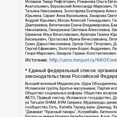
Исламов Тимур Рифгатович, Романова Ольга Евге
Анатольевич, Верховский Александр Маркович, П
Татьяна Николаевна, Золотарева Екатерина Алек
Юрьевна, Саранг Анна Васильевна, Захарова Свет
Андрей Юрьевич, Мосин Алексей Геннадьевич, Ге
Дмитриевна, Вититинова Елена Владимировна, Ба
Николаевна, Ганнушкина Светлана Алексеевна, За
Шуманов Илья Вячеславович, Арапова Галина Юрь
Васильевич, Протасова Ирина Вячеславовна, Лит
Сухих Дарья Николаевна, Орлов Олег Петрович, 
Сергей Ефимович, Золотухин Борис Андреевич, Л
Генри Маркович, Захаров Герман Константинович
Источник:
http://unro.minjust.ru/NKOFore
* Единый федеральный список организа
законодательством Российской Федера
Высший военный Маджлисуль Шура Объединенных с
Исламская группа, Братья-мусульмане, Партия ис
Общество социальных реформ, Общество возрожд
АБТО, Правый сектор, Исламское государство, Д
уа Тагьаля SHAM, АУМ Синрике, Муджахеды джама
сообщество Сеть, Катиба Таухид валь-Джихад, Хай
“Джамаат “Красный пахарь”, Колумбайн, Хатлонск
батальон имени Номана Челебиджихана, Азов, Па