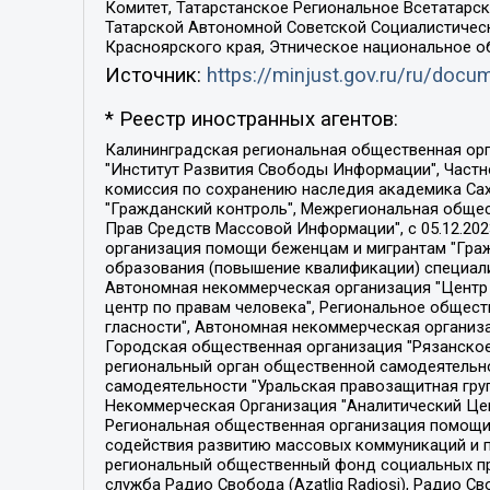
Комитет, Татарстанское Региональное Всетатар
Татарской Автономной Советской Социалистическ
Красноярского края, Этническое национальное о
Источник:
https://minjust.gov.ru/ru/doc
* Реестр иностранных агентов:
Калининградская региональная общественная организация "Экозащита!-Женсовет", Фонд содействия защите прав и свобод граждан "Общественный вердикт", Фонд "Институт Развития Свободы Информации", Частное учреждение "Информационное агентство МЕМО. РУ", Региональная общественная организация "Общественная комиссия по сохранению наследия академика Сахарова", Фонд поддержки свободы прессы, Санкт-Петербургская общественная правозащитная организация "Гражданский контроль", Межрегиональная общественная организация "Информационно-просветительский центр "Мемориал", Региональный Фонд "Центр Защиты Прав Средств Массовой Информации", с 05.12.2023 Фонд "Центр Защиты Прав Средств массовой информации", Региональная общественная благотворительная организация помощи беженцам и мигрантам "Гражданское содействие", Негосударственное образовательное учреждение дополнительного профессионального образования (повышение квалификации) специалистов "АКАДЕМИЯ ПО ПРАВАМ ЧЕЛОВЕКА", Свердловская региональная общественная организация "Сутяжник", Автономная некоммерческая организация "Центр независимых социологических исследований", Союз общественных объединений "Российский исследовательский центр по правам человека", Региональное общественное учреждение научно-информационный центр "МЕМОРИАЛ", Некоммерческая организация "Фонд защиты гласности", Автономная некоммерческая организация "Институт прав человека", Городская общественная организация "Екатеринбургское общество "МЕМОРИАЛ", Городская общественная организация "Рязанское историко-просветительское и правозащитное общество "Мемориал" (Рязанский Мемориал), Челябинский региональный орган общественной самодеятельности – женское общественное объединение "Женщины Евразии", Челябинский региональный орган общественной самодеятельности "Уральская правозащитная группа", Фонд содействия защите здоровья и социальной справедливости имени Андрея Рылькова, Автономная Некоммерческая Организация "Аналитический Центр Юрия Левады", Автономная некоммерческая организация социальной поддержки населения "Проект Апрель", Региональная общественная организация помощи женщинам и детям, находящимся в кризисной ситуации "Информационно-методический центр "Анна", Фонд содействия развитию массовых коммуникаций и правовому просвещению "Так-так-Так", Фонд содействия устойчивому развитию "Серебряная тайга", Свердловский региональный общественный фонд социальных проектов "Новое время", "Idel.Реалии", Кавказ.Реалии, Крым.Реалии, Телеканал Настоящее Время, Татаро-башкирская служба Радио Свобода (Azatliq Radiosi), Радио Свободная Европа/Радио Свобода (PCE/PC), "Сибирь.Реалии", "Фактограф", Благотворительный фонд помощи осужденным и их семьям, Автономная некоммерческая организация "Институт глобализации и социальных движений", Фонд "В защиту прав заключенных", Частное учреждение "Центр поддержки и содействия развитию средств массовой информации", Пензенский региональный общественный благотворительный фонд "Гражданский союз", "Север.Реалии", Некоммерческая организация Фонд "Правовая инициатива", 