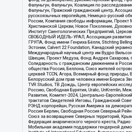
Фалуньгун, Фалуньгун, Коалиция по расследован
Фалуньгун, Пражский гражданский центр, Ассоци
русскоязычных европейцев, Немецко-русский об
России, Компания свободы информации, Проект М
Христианской Церкви, Новое Поколение, Духовн
Институт Саентологических Предприятий, Церков
СВОБОДНЫЙ ИДЕЛЬ-УРАЛ, Ассоциация развития ж
ГРУПА, Фонд имени Генриха Бёлля, Stichting Bellin
Эстонии, Calvert 22 Foundation, Канадский укра
Международный научный центр им Вудро Вильсона
Швеции, Проект Медуза, Фонд Андрея Сахарова, Ф
Солидарность с гражданским движением в России 
общества Россия, Беллона, Союз жителей острово
церквей TCCN, Агора, Всемирный фонд природы, B
Белорусский дом прав человека имени Бориса Зво
TVR Studios, ТВ Дождь, Центр европейских иссл
Россию, Свободная Бурятия, Uralic, UnKremlin, 
Развития, Комитет-2024, Центрально-Европейски
трактатов Свидетелей Иеговы, Гражданский Совет
РЭНД корпорейшн, Русская Америка за демократи
Россия Берлин, Свободная Россия Северный Рейн-В
Союз за возвращение Северных территорий, Крымско
Федерация анархического черного креста, Радио
Мобильная академия поддержки гендерной демократи