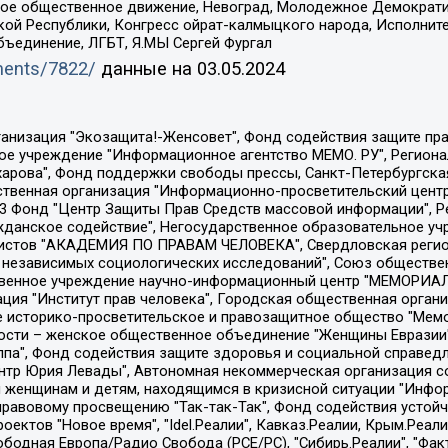
ское общественное движение, Невоград, Молодежное Демократ
ой Республики, Конгресс ойрат-калмыцкого народа, Исполнит
бъединение, ЛГБТ, Я.МЫ Сергей Фургал
uments/7822/
данные на
03.05.2024
Общество с ограниченной ответственностью "Радио Свободная Европа/Радио Свобода", Чешское информационное агентство "MEDIUM-ORIENT", Красноярская региональная общественная организация "Мы против СПИДа", Камалягин Денис Николаевич, Маркелов Сергей Евгеньевич, Пономарев Лев Александрович, Савицкая Людмила Алексеевна, Автономная некоммерческая организация "Центр по работе с проблемой насилия "НАСИЛИЮ.НЕТ", Межрегиональный профессиональный союз работников здравоохранения "Альянс врачей", Юридическое лицо, зарегистрированное в Латвийской Республике, SIA "Medusa Project" (регистрационный номер 40103797863, дата регистрации 10.06.2014), Некоммерческая организация "Фонд по борьбе с коррупцией", Автономная некоммерческая организация "Институт права и публичной политики", Баданин Роман Сергеевич, Гликин Максим Александрович, Железнова Мария Михайловна, Лукьянова Юлия Сергеевна, Маетная Елизавета Витальевна, Маняхин Петр Борисович, Чуракова Ольга Владимировна, Ярош Юлия Петровна, Юридическое лицо "The Insider SIA", зарегистрированное в Риге, Латвийская Республика (дата регистрации 26.06.2015), являющееся администратором доменного имени интернет-издания "The Insider SIA", https://theins.ru, Постернак Алексей Евгеньевич, Рубин Михаил Аркадьевич, Анин Роман Александрович, Юридическое лицо Istories fonds, зарегистрированное в Латвийской Республике (регистрационный номер 50008295751, дата регистрации 24.02.2020), Великовский Дмитрий Александрович, Долинина Ирина Николаевна, Мароховская Алеся Алексеевна, Шлейнов Роман Юрьевич, Шмагун Олеся Валентиновна, Общество с ограниченной ответственностью "Альтаир 2021", Общество с ограниченной ответственностью "Вега 2021", Общество с ограниченной ответственностью "Главный редактор 2021", Общество с ограниченной ответственностью "Ромашки монолит", Важенков Артем Валерьевич, Ивановская областная общественная организация "Центр гендерных исследований", Гурман Юрий Альбертович, Медиапроект "ОВД-Инфо", Егоров Владимир Владимирович, Жилинский Владимир Александрович, Общество с ограниченной ответственностью "ЗП", Иванова София Юрьевна, Карезина Инна Павловна, Кильтау Екатерина Викторовна, Петров Алексей Викторович, Пискунов Сергей Евгеньевич, Смирнов Сергей Сергеевич, Тихонов Михаил Сергеевич, Общество с ограниченной ответственностью "ЖУРНАЛИСТ-ИНОСТРАННЫЙ АГЕНТ", Арапова Галина Юрьевна, Вольтская Татьяна Анатольевна, Американская компания "Mason G.E.S. Anonymous Foundation" (США), являющаяся владельцем интернет-издания https://mnews.world/, Компания "Stichting Bellingcat", зарегистрированная в Нидерландах (дата регистрации 11.07.2018), Захаров Андрей Вячеславович, Клепиковская Екатерина Дмитриевна, Общество с ограниченной ответственностью "МЕМО", Перл Роман Александрович, Симонов Евгений Алексеевич, Соловьева Елена Анатольевна, Сотников Даниил Владимирович, Сурначева Елизавета Дмитриевна, Автономная некоммерческая организация по защите прав человека и информированию населения "Якутия – Наше Мнение", Общество с ограниченной ответственностью "Москоу диджитал медиа", с 26.01.2023 Общество с ограниченной ответственностью "Чайка Белые сады", Ветошкина Валерия Валерьевна, Заговора Максим Александрович, Межрегиональное общественное движение "Российская ЛГБТ - сеть", Оленичев Максим Владимирович, Павлов Иван Юрьевич, Скворцова Елена Сергеевна, Общество с ограниченной ответственностью "Как бы инагент", Кочетков Игорь Викторович, Общество с ограниченной ответственностью "Честные выборы", Еланчик Олег Александрович, Общество с ограниченной ответственностью "Нобелевский призыв", Гималова Регина Эмилевна, Григорьев Андрей Валерьевич, Григорьева Алина Александровна, Ассоциация по содействию защите прав призывников, альтернативнослужащих и военнослужащих "Правозащитная группа "Гражданин.Армия.Право", Хисамова Регина Фаритовна, Автономная некоммерческая организация по реализа