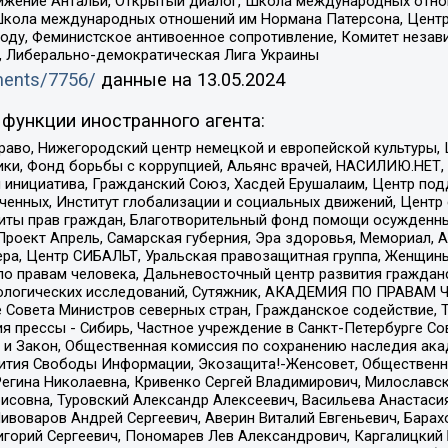
ое движение Антальи, Открытый диалог, Школа международных отн
Школа международных отношений им Нормана Патерсона, Центр
ду, Феминистское антивоенное сопротивление, Комитет независ
а, Либерально-демократическая Лига Украины
uments/7756/
данные на
13.05.2024
функции иностранного агента:
раво, Нижегородский центр немецкой и европейской культуры,
тики, Фонд борьбы с коррупцией, Альянс врачей, НАСИЛИЮ.НЕТ,
я инициатива, Гражданский Союз, Хасдей Ерушалаим, Центр по
юченных, Институт глобализации и социальных движений, Цент
ты прав граждан, Благотворительный фонд помощи осужденным
а, Проект Апрель, Самарская губерния, Эра здоровья, Мемориал
ера, Центр СИБАЛЬТ, Уральская правозащитная группа, Женщины
по правам человека, Дальневосточный центр развития гражданс
ологических исследований, Сутяжник, АКАДЕМИЯ ПО ПРАВАМ Ч
е Совета Министров северных стран, Гражданское содействие,
я прессы - Сибирь, Частное учреждение в Санкт-Петербурге С
 и Закон, Общественная комиссия по сохранению наследия ак
звития Свободы Информации, Экозащита!-Женсовет, Общественн
Регина Николаевна, Кривенко Сергей Владимирович, Милославс
совна, Туровский Александр Алексеевич, Васильева Анастасия
Пивоваров Андрей Сергеевич, Аверин Виталий Евгеньевич, Бара
горий Сергеевич, Пономарев Лев Александрович, Каргалицкий 