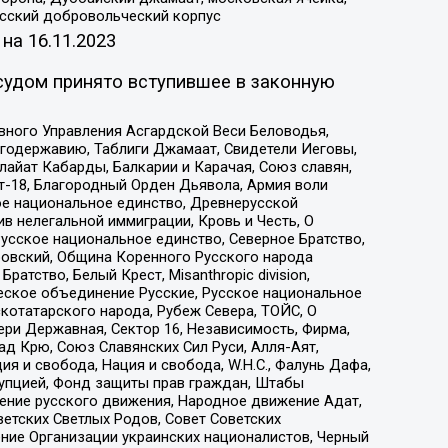
усский добровольческий корпус
 на
16.11.2023
судом принято вступившее в законную
вного Управления Асгардской Веси Беловодья,
годержавию, Таблиги Джамаат, Свидетели Иеговы,
айат Кабарды, Балкарии и Карачая, Союз славян,
т-18, Благородный Орден Дьявола, Армия воли
ое национальное единство, Древнерусской
 нелегальной иммиграции, Кровь и Честь, О
усское национальное единство, Северное Братство,
ровский, Община Коренного Русского народа
атство, Белый Крест, Misanthropic division,
еское объединение Русские, Русское национальное
котатарского народа, Рубеж Севера, ТОЙС, О
ри Державная, Сектор 16, Независимость, Фирма,
д Крю, Союз Славянских Сил Руси, Алля-Аят,
я и свобода, Нация и свобода, W.H.С., Фалунь Дафа,
рупцией, Фонд защиты прав граждан, Штабы
ение русского движения, Народное движение Адат,
етских Светлых Родов, Совет Советских
ение Организации украинских националистов, Черный