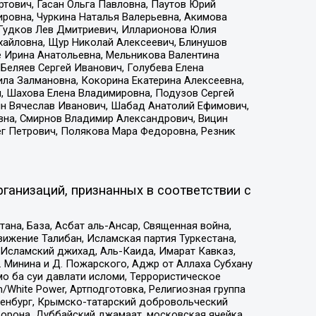
тович, Гасан Ольга Павловна, Паутов Юрий
ровна, Чуркина Наталья Валерьевна, Акимова
 Гудков Лев Дмитриевич, Илларионова Юлия
ихайловна, Щур Николай Алексеевич, Блинушов
е Ирина Анатольевна, Мельникова Валентина
Беляев Сергей Иванович, Голубева Елена
ила Залмановна, Кокорина Екатерина Алексеевна,
, Шахова Елена Владимировна, Подузов Сергей
ин Вячеслав Иванович, Шабад Анатолий Ефимович,
вна, Смирнов Владимир Александрович, Вицин
ег Петрович, Полякова Мара Федоровна, Резник
ганизаций, признанных в соответствии с
на, База, Асбат аль-Ансар, Священная война,
ижение Талибан, Исламская партия Туркестана,
Исламский джихад, Аль-Каида, Имарат Кавказ,
 Минина и Д. Пожарского, Аджр от Аллаха Субхану
о ба суи давлати исломи, Террористическое
/White Power, Артподготовка, Религиозная группа
Оренбург, Крымско-татарский добровольческий
орона, Дуббайский джамаат, московская ячейка,