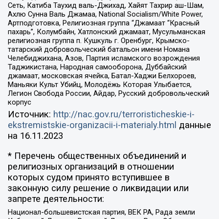
Сеть, Катиба Таухид валь-Джихад, Хайят Тахрир аш-Шам,
Ахлю Сунна Валь Джамаа, National Socialism/White Power,
Артподготовка, Религиозная группа “Джамаат “Красный
пахарь”, Колумбайн, Хатлонский джамаат, Мусульманская
религиозная группа п. Кушкуль г. Оренбург, Крымско-
татарский добровольческий батальон имени Номана
Челебиджихана, Азов, Партия исламского возрождения
Таджикистана, Народная самооборона, Дуббайский
джамаат, московская ячейка, Батал-Хаджи Белхороев,
Маньяки Культ Убийц, Молодёжь Которая Улыбается,
Легион Свобода России, Айдар, Русский добровольческий
корпус
Источник:
http://nac.gov.ru/terroristicheskie-i-
ekstremistskie-organizacii-i-materialy.html
данные
на
16.11.2023
* Перечень общественных объединений и
религиозных организаций в отношении
которых судом принято вступившее в
законную силу решение о ликвидации или
запрете деятельности:
Национал-большевистская партия, ВЕК РА, Рада земли