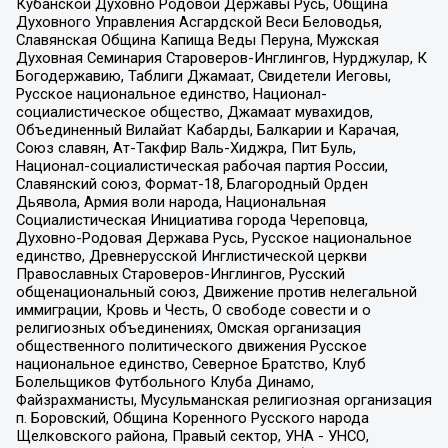
Кубанской Духовно Родовой Державы Русь, Община
Духовного Управления Асгардской Веси Беловодья,
Славянская Община Капища Веды Перуна, Мужская
Духовная Семинария Староверов-Инглингов, Нурджулар, К
Богодержавию, Таблиги Джамаат, Свидетели Иеговы,
Русское национальное единство, Национал-
социалистическое общество, Джамаат мувахидов,
Объединенный Вилайат Кабарды, Балкарии и Карачая,
Союз славян, Ат-Такфир Валь-Хиджра, Пит Буль,
Национал-социалистическая рабочая партия России,
Славянский союз, Формат-18, Благородный Орден
Дьявола, Армия воли народа, Национальная
Социалистическая Инициатива города Череповца,
Духовно-Родовая Держава Русь, Русское национальное
единство, Древнерусской Инглистической церкви
Православных Староверов-Инглингов, Русский
общенациональный союз, Движение против нелегальной
иммиграции, Кровь и Честь, О свободе совести и о
религиозных объединениях, Омская организация
общественного политического движения Русское
национальное единство, Северное Братство, Клуб
Болельщиков Футбольного Клуба Динамо,
Файзрахманисты, Мусульманская религиозная организация
п. Боровский, Община Коренного Русского народа
Щелковского района, Правый сектор, УНА - УНСО,