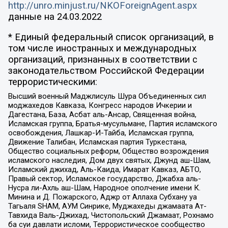
http://unro.minjust.ru/NKOForeignAgent.aspx
данные на
24.03.2022
* Единый федеральный список организаций, в
том числе иностранных и международных
организаций, признанных в соответствии с
законодательством Российской Федерации
террористическими:
Высший военный Маджлисуль Шура Объединенных сил
моджахедов Кавказа, Конгресс народов Ичкерии и
Дагестана, База, Асбат аль-Ансар, Священная война,
Исламская группа, Братья-мусульмане, Партия исламского
освобождения, Лашкар-И-Тайба, Исламская группа,
Движение Талибан, Исламская партия Туркестана,
Общество социальных реформ, Общество возрождения
исламского наследия, Дом двух святых, Джунд аш-Шам,
Исламский джихад, Аль-Каида, Имарат Кавказ, АБТО,
Правый сектор, Исламское государство, Джабха аль-
Нусра ли-Ахль аш-Шам, Народное ополчение имени К.
Минина и Д. Пожарского, Аджр от Аллаха Субхану уа
Тагьаля SHAM, АУМ Синрике, Муджахеды джамаата Ат-
Тавхида Валь-Джихад, Чистопольский Джамаат, Рохнамо
ба суи давлати исломи, Террористическое сообщество