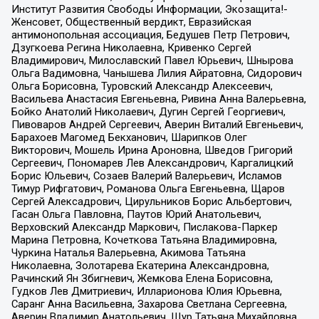
Институт Развития Свободы Информации, Экозащита!-
Женсовет, Общественный вердикт, Евразийская
антимонопольная ассоциация, Бедушев Петр Петрович,
Дзугкоева Регина Николаевна, Кривенко Сергей
Владимирович, Милославский Павел Юрьевич, Шнырова
Ольга Вадимовна, Чанышева Лилия Айратовна, Сидорович
Ольга Борисовна, Туровский Александр Алексеевич,
Васильева Анастасия Евгеньевна, Ривина Анна Валерьевна,
Бойко Анатолий Николаевич, Дугин Сергей Георгиевич,
Пивоваров Андрей Сергеевич, Аверин Виталий Евгеньевич,
Барахоев Магомед Бекханович, Шарипков Олег
Викторович, Мошель Ирина Ароновна, Шведов Григорий
Сергеевич, Пономарев Лев Александрович, Каргалицкий
Борис Юльевич, Созаев Валерий Валерьевич, Исламов
Тимур Рифгатович, Романова Ольга Евгеньевна, Щаров
Сергей Алексадрович, Цирульников Борис Альбертович,
Гасан Ольга Павловна, Паутов Юрий Анатольевич,
Верховский Александр Маркович, Пислакова-Паркер
Марина Петровна, Кочеткова Татьяна Владимировна,
Чуркина Наталья Валерьевна, Акимова Татьяна
Николаевна, Золотарева Екатерина Александровна,
Рачинский Ян Збигневич, Жемкова Елена Борисовна,
Гудков Лев Дмитриевич, Илларионова Юлия Юрьевна,
Саранг Анна Васильевна, Захарова Светлана Сергеевна,
Аверин Владимир Анатольевич, Щур Татьяна Михайловна,