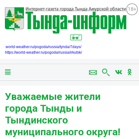
18+
world-weather.ru/pogoda/russia/tynda/7days/
https://world-weather.ru/pogoda/russia/irkutsk/
Уважаемые жители
города Тынды и
Тындинского
муниципального округа!