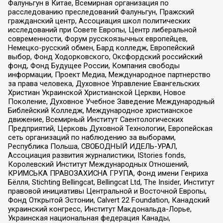
Фалуньгун в Китае, Всемирная организация по
расследованию преследований Фалуньгун, Пражский
гражданский центр, Ассоциация школ политических
исследований при Совете Европы, Центр либеральной
современности, Форум русскоязычных европейцев,
Немецко-русский обмен, Бард колледж, Европейский
выбор, Фонд Ходорковского, Оксфордский российский
фонд, Фонд Будущее России, Компания свободы
информации, Проект Медиа, Международное партнерство
за права человека, Духовное Управление Евангельских
Христиан Украинской Христианской Церкви, Новое
Поколение, Духовное Учебное Заведение Международный
Библейский Колледж, Международное христианское
движение, Всемирный Институт Саентологических
Предприятий, Церковь Духовной Технологии, Европейская
сеть организаций по наблюдению за выборами,
Республика Польша, СВОБОДНЫЙ ИДЕЛЬ-УРАЛ,
Ассоциация развития журналистики, IStories fonds,
Королевский Институт Международных Отношений,
КРИМСЬКА ПРАВОЗАХИСНА ГРУПА, Фонд имени Генриха
Бёлля, Stichting Bellingcat, Bellingcat Ltd, The Insider, Институт
правовой инициативы Центральной и Восточной Европы,
Фонд Открытой Эстонии, Calvert 22 Foundation, Канадский
украинский конгресс, Институт Макдональда-Лорье,
Украинская национальная федерация Канады,