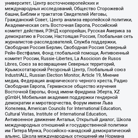
университет, Центр восточноевропейских и
международных исследований, Общество Сторожевой
башни, Библии и трактатов Свидетелей Иеговы,
Гражданский Совет, Центр анализа европейской политики,
Академическая сеть Восточная Европа, Российский
комитет действия, РЭНД корпорейшн, Русская Америка за
демократию в России, Настоящая Россия, Глобальная сеть
журналистов-расследователей, Служба поддержки,
Свободная Россия Берлин, Свободная Россия Северный
Рейн-Вестфалия, Фонд глобальной помощи, Антивоенный
комитет России, Russie-Libertes, La Asocicion de Rusos
Libres, Союз за возвращение Северных территорий,
Крымскотатарский Ресурсный Центр, Глобальный союз
IndustriALL, Russian Election Monitor, Article 19, Мнение
медиа, Федерация анархического черного креста, Радио
Свободная Европа, Германское общество изучения
Восточной Европы, Фонд имени Фридриха Эберта, XZ
gGmbH, Мобильная академия поддержки гендерной
демократии и миротворчества, Форум имени Льва
Копелева, American Councils for International Education,
Cultural Vistas, Institute of International Education,
Антивоенное движение Антальи, Открытый диалог, Школа
международных отношений и государственной политики
им Питера Мунка, Российско-канадский демократический
альянс, Школа международных отношений им Нормана