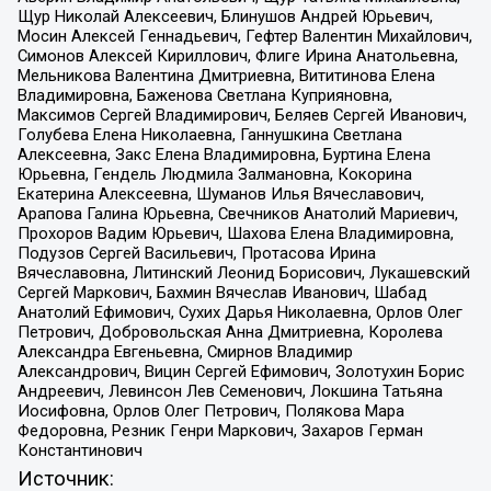
Щур Николай Алексеевич, Блинушов Андрей Юрьевич,
Мосин Алексей Геннадьевич, Гефтер Валентин Михайлович,
Симонов Алексей Кириллович, Флиге Ирина Анатольевна,
Мельникова Валентина Дмитриевна, Вититинова Елена
Владимировна, Баженова Светлана Куприяновна,
Максимов Сергей Владимирович, Беляев Сергей Иванович,
Голубева Елена Николаевна, Ганнушкина Светлана
Алексеевна, Закс Елена Владимировна, Буртина Елена
Юрьевна, Гендель Людмила Залмановна, Кокорина
Екатерина Алексеевна, Шуманов Илья Вячеславович,
Арапова Галина Юрьевна, Свечников Анатолий Мариевич,
Прохоров Вадим Юрьевич, Шахова Елена Владимировна,
Подузов Сергей Васильевич, Протасова Ирина
Вячеславовна, Литинский Леонид Борисович, Лукашевский
Сергей Маркович, Бахмин Вячеслав Иванович, Шабад
Анатолий Ефимович, Сухих Дарья Николаевна, Орлов Олег
Петрович, Добровольская Анна Дмитриевна, Королева
Александра Евгеньевна, Смирнов Владимир
Александрович, Вицин Сергей Ефимович, Золотухин Борис
Андреевич, Левинсон Лев Семенович, Локшина Татьяна
Иосифовна, Орлов Олег Петрович, Полякова Мара
Федоровна, Резник Генри Маркович, Захаров Герман
Константинович
Источник: