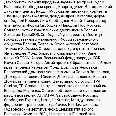
Декабристы, Международный научный центр им Вудро
Вильсона, Свободная пресса, Возрождение, Всеукраинский
духовный центр , Риддл, Русский антивоенный комитет в
Швеции, Проект Медуза, Фонд Андрея Сахарова, Форум
свободной России, Лига Свободных Наций, Transparеncy
International, Форум Свободных Народов ПостРоссии,
Солидарность с гражданским движением в России –
Solidarus, КрымSOS, Свободный университет, Институт
государственного управления, Форум гражданского
общества Россия, Беллона, Союз жителей островов
Тисима и Хабомаи, Съезд народных депутатов, Гринпис
Интернешнл, Фонд борьбы с коррупцией Инк, Завет
церквей TCCN, Агора, Всемирный фонд природы, BDR
Novaja Gazeta-Europe, Алтай проект, Образовательный дом
прав человека Чернигов, Фонд Дом Прав Человека,
Белорусский дом прав человека имени Бориса Звозскова,
Дом прав человека Тбилиси, Дом прав человека Ереван,
Дом прав человека Крым, Центр дикого лосося, TVR
Studios, ТВ Дождь, Центр европейских исследований им
Вилфрида Мартенса, Сетевое объединение журналистов
расследователей, АЛЛАТРА, За свободную Россию,
Свободная Бурятия, Uralic, UnKremlin, Международная
федерация транспортных рабочих, ИстЧам Финланд,
Гудзоновский институт, Фонд Демократического
Развития, Комитет-2024, Центрально-Европейский