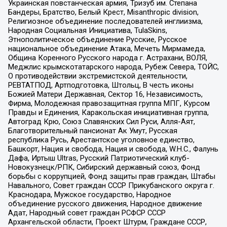
Украинская повстанческая армия, Тризуб им. Степана
Бандеры, Братство, Белый Крест, Misanthropic division,
Религиозное объединение последователей инглиизма,
Народная Социальная Инициатива, TulaSkins,
Этнополитическое объединение Русские, Русское
национальное объединение Атака, Мечеть Мирмамеда,
Община Коренного Русского народа г. Астрахани, ВОЛЯ,
Меджлис крымскотатарского народа, Рубеж Севера, ТОЙС,
О противодействии экстремистской деятельности,
РЕВТАТПОД, Артподготовка, Штольц, В честь иконы
Божией Матери Державная, Сектор 16, Независимость,
Фирма, Молодежная правозащитная группа МПГ, Курсом
Правды и Единения, Каракольская инициативная группа,
Автоград Крю, Союз Славянских Сил Руси, Алля-Аят,
Благотворительный пансионат Ак Умут, Русская
республика Русь, Арестантское уголовное единство,
Башкорт, Нация и свобода, Нация и свобода, W.H.С., Фалунь
Дафа, Иртыш Ultras, Русский Патриотический клуб-
Новокузнецк/РПК, Сибирский державный союз, Фонд
борьбы с коррупцией, Фонд защиты прав граждан, Штабы
Навального, Совет граждан СССР Прикубанского округа г.
Краснодара, Мужское государство, Народное
объединение русского движения, Народное движение
Адат, Народный совет граждан РСФСР СССР
Архангельской области, Проект Штурм, Граждане СССР,