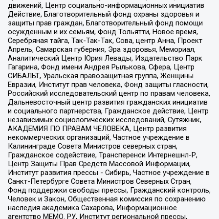
движений, Центр социально-информационных инициатив
Действие, Благотворительный фонд охраны здоровья и
защиты прав граждан, Благотворительный фонд помощи
осужденным и их семьям, Фонд Тольятти, Новое время,
Серебряная тайга, Так-Так-Так, Сова, центр Анна, Проект
Апрель, Самарская губерния, Эра здоровья, Мемориал,
Аналитический Центр Юрия Левады, Издательство Парк
Гагарина, Фонд имени Андрея Рылькова, Сфера, Центр
СИБАЛЬТ, Уральская правозащитная группа, Женщины
Евразии, Институт прав человека, Фонд защиты гласности,
Российский исследовательский центр по правам человека,
Дальневосточный центр развития гражданских инициатив
и социального партнерства, Гражданское действие, Центр
независимых социологических исследований, Сутяжник,
АКАДЕМИЯ ПО ПРАВАМ ЧЕЛОВЕКА, Центр развития
некоммерческих организаций, Частное учреждение в
Калининграде Совета Министров северных стран,
Гражданское содействие, Трансперенси Интернешнл-Р,
Центр Защиты Прав Средств Массовой Информации,
Институт развития прессы - Сибирь, Частное учреждение в
Санкт-Петербурге Совета Министров Северных Стран,
Фонд поддержки свободы прессы, Гражданский контроль,
Человек и Закон, Общественная комиссия по сохранению
наследия академика Сахарова, Информационное
агентство МЕМО. РУ, Институт региональной прессы,