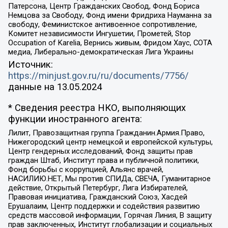
Патерсона, Центр Гражданских Свобод, Фонд Бориса
Немцова за Свободу, Фонд имени Фридриха Науманна за
свободу, Феминистское антивоенное сопротивление,
Комитет независимости Ингушетии, Прометей, Stop
Occupation of Karelia, Вернись живым, Фридом Хаус, СОТА
медиа, Либерально-демократическая Лига Украины
Источник:
https://minjust.gov.ru/ru/documents/7756/
данные на
13.05.2024
* Сведения реестра НКО, выполняющих
функции иностранного агента:
Лилит, Правозащитная группа Гражданин.Армия.Право,
Нижегородский центр немецкой и европейской культуры,
Центр гендерных исследований, Фонд защиты прав
граждан Штаб, Институт права и публичной политики,
Фонд борьбы с коррупцией, Альянс врачей,
НАСИЛИЮ.НЕТ, Мы против СПИДа, СВЕЧА, Гуманитарное
действие, Открытый Петербург, Лига Избирателей,
Правовая инициатива, Гражданский Союз, Хасдей
Ерушалаим, Центр поддержки и содействия развитию
средств массовой информации, Горячая Линия, В защиту
прав заключенных, Институт глобализации и социальных