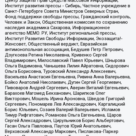
Центр Защиты Прав Средств Массовой Информации,
Институт развития прессы - Сибирь, Частное учреждение в
Санкт-Петербурге Совета Министров Северных Стран,
Фонд поддержки свободы прессы, Гражданский контроль,
Человек и Закон, Общественная комиссия по сохранению
наследия академика Сахарова, Информационное
агентство МЕМО. РУ, Институт региональной прессы,
Институт Развития Свободы Информации, Экозащита!-
Женсовет, Общественный вердикт, Евразийская
антимонопольная ассоциация, Бедушев Петр Петрович,
Дзугкоева Регина Николаевна, Кривенко Сергей
Владимирович, Милославский Павел Юрьевич, Шнырова
Ольга Вадимовна, Чанышева Лилия Айратовна, Сидорович
Ольга Борисовна, Туровский Александр Алексеевич,
Васильева Анастасия Евгеньевна, Ривина Анна Валерьевна,
Бойко Анатолий Николаевич, Дугин Сергей Георгиевич,
Пивоваров Андрей Сергеевич, Аверин Виталий Евгеньевич,
Барахоев Магомед Бекханович, Шарипков Олег
Викторович, Мошель Ирина Ароновна, Шведов Григорий
Сергеевич, Пономарев Лев Александрович, Каргалицкий
Борис Юльевич, Созаев Валерий Валерьевич, Исламов
Тимур Рифгатович, Романова Ольга Евгеньевна, Щаров
Сергей Алексадрович, Цирульников Борис Альбертович,
Гасан Ольга Павловна, Паутов Юрий Анатольевич,
Верховский Александр Маркович, Пислакова-Паркер