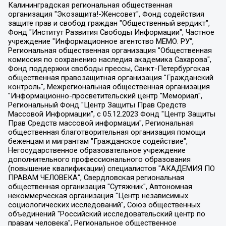
Калининградская региональная общественная организация "Экозащита!-Женсовет", Фонд содействия защите прав и свобод граждан "Общественный вердикт", Фонд "Институт Развития Свободы Информации", Частное учреждение "Информационное агентство МЕМО. РУ", Региональная общественная организация "Общественная комиссия по сохранению наследия академика Сахарова", Фонд поддержки свободы прессы, Санкт-Петербургская общественная правозащитная организация "Гражданский контроль", Межрегиональная общественная организация "Информационно-просветительский центр "Мемориал", Региональный Фонд "Центр Защиты Прав Средств Массовой Информации", с 05.12.2023 Фонд "Центр Защиты Прав Средств массовой информации", Региональная общественная благотворительная организация помощи беженцам и мигрантам "Гражданское содействие", Негосударственное образовательное учреждение дополнительного профессионального образования (повышение квалификации) специалистов "АКАДЕМИЯ ПО ПРАВАМ ЧЕЛОВЕКА", Свердловская региональная общественная организация "Сутяжник", Автономная некоммерческая организация "Центр независимых социологических исследований", Союз общественных объединений "Российский исследовательский центр по правам человека", Региональное общественное учреждение научно-информационный центр "МЕМОРИАЛ", Некоммерческая организация "Фонд защиты гласности", Автономная некоммерческая организация "Институт прав человека", Городская общественная организация "Екатеринбургское общество "МЕМОРИАЛ", Городская общественная организация "Рязанское историко-просветительское и правозащитное общество "Мемориал" (Рязанский Мемориал), Челябинский региональный орган общественной самодеятельности – женское общественное объединение "Женщины Евразии", Челябинский региональный орган общественной самодеятельности "Уральская правозащитная группа", Фонд содействия защите здоровья и социальной справедливости имени Андрея Рылькова, Автономная Некоммерческая Организация "Аналитический Центр Юрия Левады", Автономная некоммерческая организация социальной поддержки населения "Проект Апрель", Региональная общественная организация помощи женщинам и детям, находящимся в кризисной ситуации "Информационно-методический центр "Анна", Фонд содействия развитию массовых коммуникаций и правовому просвещению "Так-так-Так", Фонд содействия устойчивому развитию "Серебряная тайга", Свердловский региональный общественный фонд социальных проектов "Новое время", "Idel.Реалии", Кавказ.Реалии, Крым.Реалии, Телеканал Настоящее Время, Татаро-башкирская служба Радио Свобода (Azatliq Radiosi), Радио Свободная Европа/Радио Свобода (PCE/PC), "Сибирь.Реалии", "Фактограф", Благотворительный фонд помощи осужденным и их семьям, Автономная некоммерческая организация "Институт глобализации и социальных движений", Фонд "В защиту прав заключенных", Частное учреждение "Центр поддержки и содействия развитию средств массовой информации", Пензенский региональный общественный благотворительный фонд "Гражданский союз", "Север.Реалии", Некоммерческая организация Фонд "Правовая инициатива", Общество с ограниченной ответственностью "Радио Свободная Европа/Радио Свобода", Чешское информационное агентство "MEDIUM-ORIENT", Красноярская региональная общественная организация "Мы против СПИДа", Камалягин Денис Николаевич, Маркелов Сергей Евгеньевич, Пономарев Лев Александрович, Савицкая Людмила Алексеевна, Автономная некоммерческая организация "Центр по работе с проблемой насилия "НАСИЛИЮ.НЕТ", Межрегиональный профессиональный союз работников здравоохранения "Альянс врачей", Юридическое лицо, зарегистрированное в Латвийской Республике, SIA "Medusa Project" (регистрационный номер 40103797863, дата регистрации 10.06.2014), Некоммерческая организация "Фонд по борьбе с коррупцией", Автономная некоммерческая организация "Институт права и публичной политики", Баданин Роман Сергеевич, Гликин Максим Александрович, Железнова Мария Михайловна, Лукьянова Юлия Сергеевна, Маетная Елизавета Витальевна, Маняхин Петр Борисович, Чуракова Ольга Владимировна, Ярош Юлия Петровна, Юридическое лицо "The Insider SIA", зарегистрированное в Риге, Латвийская Республика (дата регистрации 26.06.2015), являющееся администратором доменного имени интернет-издания "The Insider SIA", https://theins.ru, Постернак Алексей Евгеньевич, Рубин Михаил Аркадьевич, Анин Роман Александрович, Юридическое лицо Istories fonds, зарегистрированное в Латвийской Республике (регистрационный номер 50008295751, дата регистрации 24.02.2020), Великовский Дмитрий Александрович, Долинина Ирина Николаевна, Мароховская Алеся Алексеевна, Шлейнов Роман Юрьевич, Шмагун Олеся Валентиновна, Общество с ограниченной ответственностью "Альтаир 2021", Общество с ограниченной ответственностью "Вега 2021", Общество с ограниченной ответственностью "Главный редактор 2021", Общество с ограниченной ответственностью "Ромашки монолит", Важенков Артем Валерьевич, Ивановская областная общественная организация "Центр гендерных исследований", Гурман Юрий Альбертович, Медиапроект "ОВД-Инфо", Егоров Владимир Владимирович, Жилинский Владимир Александрович, Общество с ограниченной ответственностью "ЗП", Иванова София Юрьевна, Карезина Инна Павловна, Кильтау Екатерина Викторовна, Петров Алексей Викторович, Пискунов Сергей Евгеньевич, Смирнов Сергей Сергеевич, Тихонов Михаил Сергеевич, Общество с ограниченной ответственностью "ЖУРНАЛИСТ-ИНОСТРАННЫЙ АГЕНТ", Арапова Галина Юрьевна, Вольтская Татьяна Анатольевна, Американская компания "Mason G.E.S. Anonymous Foundation" (США), являющаяся владельцем интернет-издания https://mnews.world/, Компания "Stichting Bellingcat", зарегистрированная в Нидерландах (дата регистрации 11.07.2018), Захаров Андрей Вячеславович, Клепиковская Екатерина Дмитриевна, Общество с ограниченной ответственностью "МЕМО", Перл Роман Александрович, Симонов Евгений Алексеевич, Соловьева Елена Анатольевна, Сотников Даниил Владимирович, Сурначева Елизавета Дмитриевна, Автономная некоммерческая организация по защите прав человека и информированию населения "Якутия – Наше Мнение", Общество с ограниченной ответственностью "Москоу диджитал медиа", с 26.01.2023 Общество с ограниченной ответственностью "Чайка Белые сады", Ветошкина Валерия Валерьевна, Заговора Максим Александрович, Межрегиональное общественное движение "Российская ЛГБТ - сеть", Оленичев Максим Владимирович, Павлов Иван Юрьевич, Скворцова Елена Сергеевна, Общество с ограниченной ответственностью "Как бы инагент", Кочетков Игорь Викторович, Общество с ограниченной ответственностью "Честные выборы", Еланчик Олег Александрович, Общество с ограниченной ответственностью "Нобелевский призыв", Гималова Регина Эмилевна, Григорьев Андрей Валерьевич, Григорьева Алина Александровна, Ассоциация по содействию защите прав призывников, альтернативнослужащих и военнослужащих "Правозащитная группа "Гражданин.Армия.Право", Хисамова Регина Фаритовна, Автономная некоммерческая организация по реализации социально-правовых программ "Лилит", Дальневосточное общественное движение "Маяк", Санкт-Петербургская ЛГБТ-инициативная группа "Выход", Инициативная группа ЛГБТ+ "Реверс", Алексеев Андрей Викторович, Бекбулатова Таисия Львовна, Беляев Иван Михайлович, Владыкина Елена Сергеевна, Гельман Марат Александрович, Никульшина Вероника Юрьевна, Толоконникова Надежда Андреевна, Шендерович Виктор Анатольевич, Общество с ограниченной ответственностью "Данное сообщение", Общество с ограниченной ответственностью Издательский дом "Новая глава", Айнбиндер Александра Александровна, Московский комьюнити-центр для ЛГБТ+инициатив, Благотворительный фонд развития филантропии, Deutsche Welle (Германия, Kurt-Schumacher-Strasse 3, 53113 Bonn), Борзунова Мария Михайловна, Воробьев Виктор Викторович, Голубева Анна Львовна, Константинова Алла Михайловна, Малкова Ирина Владимировна, Мурадов Мурад Абдулгалимович, Осетинская Елизавета Николаевна, Понасенков Евгений Николаевич, Ганапольский Матвей Юрьевич, Киселев Евгений Алексеевич, Борухович Ирина Григорьевна, Дремин Иван Тимофеевич, Дубровский Дмитрий Викторович, Красноярская региональная общественная организация поддержки и развития альтернативных образовательных технологий и межкультурных коммуникаций "ИНТЕРРА", Маяковская Екатерина Алексеевна, Фейгин Марк Захарович, Филимонов Андрей Викторович, Дзугкоева Регина Николаевна, Доброхотов Роман Александрович, Дудь Юрий Александрович, Елкин Сергей Владимирович, Кругликов Кирилл Игоревич, Сабунаева Мария Леонидовна, Семенов Алексей Владимирович, Шаинян Карен Багратович, Шульман Екатерина Михайловна, Асафьев Артур Валерьевич, Вахштайн Виктор Семенович, Венедиктов Алексей Алексеевич, Лушникова Екатерина Евгеньевна, Волков Леонид Михайлович, Невзоров Александр Глебович, Пархоменко Сергей Борисович, Сироткин Ярослав Николаевич, Кара-Мурза Владимир Владимирович, Баранова Наталья Владимировна, Гозман Леонид Яковлевич, Кагарлицкий Борис Юльевич, Климарев Михаил Валерьевич, Милов Владимир Станиславович, Автономная некоммерческая организация Краснодарский центр современного искусства "Типография", Моргенштерн Алишер Тагирович, Соболь Любовь Эдуардовна, Общество с ограниченной ответственностью "ЛИЗА НОРМ", Каспаров Гарри Кимович, Ходорковский Михаил Борисович, Общество с ограниченной ответственностью "Апрельские тезисы", Данилович Ирина Брониславовна, Кашин Олег Владимирович, Петров Николай Владимирович, Пивоваров Алексей Владимирович, Соколов Михаил Владимирович, Цветкова Юлия Владимировна, Чичваркин Евгений Александрович, Комитет против пыток/Команда против пыток, Общество с ограниченной ответственностью "Первый научный", Общество с ограниченной ответственностью "Вертолет и ко", Белоцерковская Вероника Борисовна, Кац Максим Евгеньевич, Лазарева Татьяна Юрьевна, Шаведдинов Руслан Табризович, Яшин Илья Валерьевич, Общество с ограниченной ответственностью "Иноагент ААВ", Алешковский Дмитрий Петрович, Альбац Евгения Марковна, Быков Дмитрий Львович, Галямина Юлия Евгеньевна, Лойко Сергей Леонидович, Мартынов Кирилл Константинович, Медведев Сергей Александрович, Крашенинников Федор Геннадиевич, Гордеева Катерина Вл