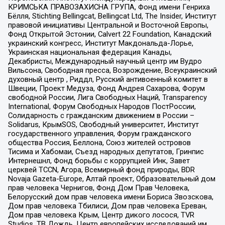
КРИМСЬКА ПРАВОЗАХИСНА ГРУПА, Фонд имени Генриха
Бёлля, Stichting Bellingcat, Bellingcat Ltd, The Insider, Институт
правовой инициативы Центральной и Восточной Европы,
Фонд Открытой Эстонии, Calvert 22 Foundation, Канадский
украинский конгресс, Институт Макдональда-Лорье,
Украинская национальная федерация Канады,
Декабристы, Международный научный центр им Вудро
Вильсона, Свободная пресса, Возрождение, Всеукраинский
духовный центр , Риддл, Русский антивоенный комитет в
Швеции, Проект Медуза, Фонд Андрея Сахарова, Форум
свободной России, Лига Свободных Наций, Transparеncy
International, Форум Свободных Народов ПостРоссии,
Солидарность с гражданским движением в России –
Solidarus, КрымSOS, Свободный университет, Институт
государственного управления, Форум гражданского
общества Россия, Беллона, Союз жителей островов
Тисима и Хабомаи, Съезд народных депутатов, Гринпис
Интернешнл, Фонд борьбы с коррупцией Инк, Завет
церквей TCCN, Агора, Всемирный фонд природы, BDR
Novaja Gazeta-Europe, Алтай проект, Образовательный дом
прав человека Чернигов, Фонд Дом Прав Человека,
Белорусский дом прав человека имени Бориса Звозскова,
Дом прав человека Тбилиси, Дом прав человека Ереван,
Дом прав человека Крым, Центр дикого лосося, TVR
Studios, ТВ Дождь, Центр европейских исследований им