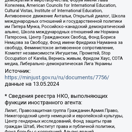
Копелева, American Councils for International Education,
Cultural Vistas, Institute of International Education,
Антивоенное движение Антальи, Открытый диалог, Школа
международных отношений и государственной политики
им Питера Мунка, Российско-канадский демократический
альянс, Школа международных отношений им Нормана
Патерсона, Центр Гражданских Свобод, Фонд Бориса
Немцова за Свободу, Фонд имени Фридриха Науманна за
свободу, Феминистское антивоенное сопротивление,
Комитет независимости Ингушетии, Прометей, Stop
Occupation of Karelia, Вернись живым, Фридом Хаус, СОТА
медиа, Либерально-демократическая Лига Украины
Источник:
https://minjust.gov.ru/ru/documents/7756/
данные на
13.05.2024
* Сведения реестра НКО, выполняющих
функции иностранного агента:
Лилит, Правозащитная группа Гражданин.Армия.Право,
Нижегородский центр немецкой и европейской культуры,
Центр гендерных исследований, Фонд защиты прав
граждан Штаб, Институт права и публичной политики,
Фонд борьбы с коррупцией, Альянс врачей,