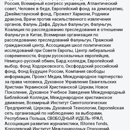
Россия, Всемирный конгресс украинцев, Атлантический
совет, Человек в беде, Европейский фонд за демократию,
Джеймстаунский фонд, Прожект Хармони, Родники
дракона, Врачи против насильственного извлечения
органов, Фалунь Дафа, Друзья Фалуньгун, Фалуньгун,
Коалиция по расследованию преследования в отношении
Фалуньгун в Китае, Всемирная организация по
расследованию преследований Фалуньгун, Пражский
гражданский центр, Ассоциация школ политических
исследований при Совете Европы, Центр либеральной
современности, Форум русскоязычных европейцев,
Немецко-русский обмен, Бард колледж, Европейский
выбор, Фонд Ходорковского, Оксфордский российский
фонд, Фонд Будущее России, Компания свободы
информации, Проект Медиа, Международное партнерство
за права человека, Духовное Управление Евангельских
Христиан Украинской Христианской Церкви, Новое
Поколение, Духовное Учебное Заведение Международный
Библейский Колледж, Международное христианское
движение, Всемирный Институт Саентологических
Предприятий, Церковь Духовной Технологии, Европейская
сеть организаций по наблюдению за выборами,
Республика Польша, СВОБОДНЫЙ ИДЕЛЬ-УРАЛ,
Ассоциация развития журналистики, IStories fonds,
Королевский Институт Международных Отношений,