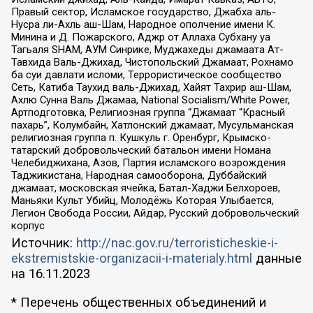
Правый сектор, Исламское государство, Джабха аль-
Нусра ли-Ахль аш-Шам, Народное ополчение имени К.
Минина и Д. Пожарского, Аджр от Аллаха Субхану уа
Тагьаля SHAM, АУМ Синрике, Муджахеды джамаата Ат-
Тавхида Валь-Джихад, Чистопольский Джамаат, Рохнамо
ба суи давлати исломи, Террористическое сообщество
Сеть, Катиба Таухид валь-Джихад, Хайят Тахрир аш-Шам,
Ахлю Сунна Валь Джамаа, National Socialism/White Power,
Артподготовка, Религиозная группа “Джамаат “Красный
пахарь”, Колумбайн, Хатлонский джамаат, Мусульманская
религиозная группа п. Кушкуль г. Оренбург, Крымско-
татарский добровольческий батальон имени Номана
Челебиджихана, Азов, Партия исламского возрождения
Таджикистана, Народная самооборона, Дуббайский
джамаат, московская ячейка, Батал-Хаджи Белхороев,
Маньяки Культ Убийц, Молодёжь Которая Улыбается,
Легион Свобода России, Айдар, Русский добровольческий
корпус
Источник:
http://nac.gov.ru/terroristicheskie-i-
ekstremistskie-organizacii-i-materialy.html
данные
на
16.11.2023
* Перечень общественных объединений и