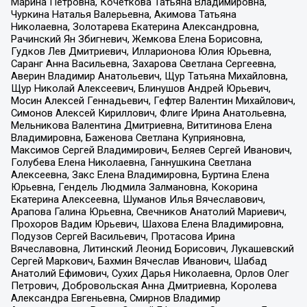
Марина Петровна, Кочеткова Татьяна Владимировна,
Чуркина Наталья Валерьевна, Акимова Татьяна
Николаевна, Золотарева Екатерина Александровна,
Рачинский Ян Збигневич, Жемкова Елена Борисовна,
Гудков Лев Дмитриевич, Илларионова Юлия Юрьевна,
Саранг Анна Васильевна, Захарова Светлана Сергеевна,
Аверин Владимир Анатольевич, Щур Татьяна Михайловна,
Щур Николай Алексеевич, Блинушов Андрей Юрьевич,
Мосин Алексей Геннадьевич, Гефтер Валентин Михайлович,
Симонов Алексей Кириллович, Флиге Ирина Анатольевна,
Мельникова Валентина Дмитриевна, Вититинова Елена
Владимировна, Баженова Светлана Куприяновна,
Максимов Сергей Владимирович, Беляев Сергей Иванович,
Голубева Елена Николаевна, Ганнушкина Светлана
Алексеевна, Закс Елена Владимировна, Буртина Елена
Юрьевна, Гендель Людмила Залмановна, Кокорина
Екатерина Алексеевна, Шуманов Илья Вячеславович,
Арапова Галина Юрьевна, Свечников Анатолий Мариевич,
Прохоров Вадим Юрьевич, Шахова Елена Владимировна,
Подузов Сергей Васильевич, Протасова Ирина
Вячеславовна, Литинский Леонид Борисович, Лукашевский
Сергей Маркович, Бахмин Вячеслав Иванович, Шабад
Анатолий Ефимович, Сухих Дарья Николаевна, Орлов Олег
Петрович, Добровольская Анна Дмитриевна, Королева
Александра Евгеньевна, Смирнов Владимир