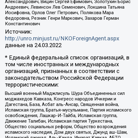
Александрович, Вицин Сергей Ефимович, Золотухин Борис
Андреевич, Левинсон Лев Семенович, Локшина Татьяна
Иосифовна, Орлов Олег Петрович, Полякова Мара
Федоровна, Резник Генри Маркович, Захаров Герман
Константинович
Источник:
http://unro.minjust.ru/NKOForeignAgent.aspx
данные на
24.03.2022
* Единый федеральный список организаций, в
том числе иностранных и международных
организаций, признанных в соответствии с
законодательством Российской Федерации
террористическими:
Высший военный Маджлисуль Шура Объединенных сил
моджахедов Кавказа, Конгресс народов Ичкерии и
Дагестана, База, Асбат аль-Ансар, Священная война,
Исламская группа, Братья-мусульмане, Партия исламского
освобождения, Лашкар-И-Тайба, Исламская группа,
Движение Талибан, Исламская партия Туркестана,
Общество социальных реформ, Общество возрождения
исламского наследия, Дом двух святых, Джунд аш-Шам,
Исламский джихад, Аль-Каида, Имарат Кавказ, АБТО,