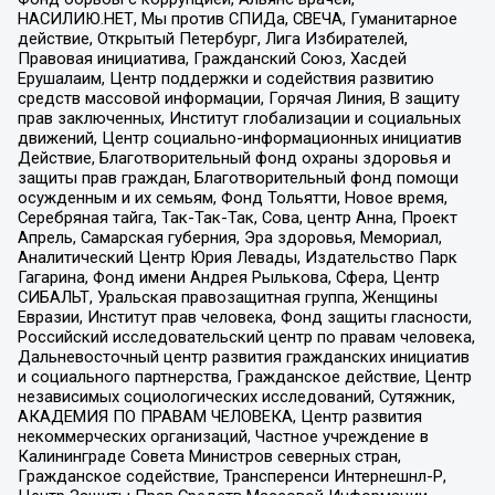
НАСИЛИЮ.НЕТ, Мы против СПИДа, СВЕЧА, Гуманитарное
действие, Открытый Петербург, Лига Избирателей,
Правовая инициатива, Гражданский Союз, Хасдей
Ерушалаим, Центр поддержки и содействия развитию
средств массовой информации, Горячая Линия, В защиту
прав заключенных, Институт глобализации и социальных
движений, Центр социально-информационных инициатив
Действие, Благотворительный фонд охраны здоровья и
защиты прав граждан, Благотворительный фонд помощи
осужденным и их семьям, Фонд Тольятти, Новое время,
Серебряная тайга, Так-Так-Так, Сова, центр Анна, Проект
Апрель, Самарская губерния, Эра здоровья, Мемориал,
Аналитический Центр Юрия Левады, Издательство Парк
Гагарина, Фонд имени Андрея Рылькова, Сфера, Центр
СИБАЛЬТ, Уральская правозащитная группа, Женщины
Евразии, Институт прав человека, Фонд защиты гласности,
Российский исследовательский центр по правам человека,
Дальневосточный центр развития гражданских инициатив
и социального партнерства, Гражданское действие, Центр
независимых социологических исследований, Сутяжник,
АКАДЕМИЯ ПО ПРАВАМ ЧЕЛОВЕКА, Центр развития
некоммерческих организаций, Частное учреждение в
Калининграде Совета Министров северных стран,
Гражданское содействие, Трансперенси Интернешнл-Р,