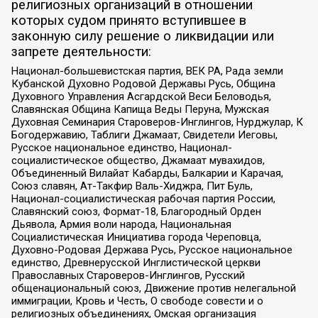
религиозных организаций в отношении
которых судом принято вступившее в
законную силу решение о ликвидации или
запрете деятельности:
Национал-большевистская партия, ВЕК РА, Рада земли
Кубанской Духовно Родовой Державы Русь, Община
Духовного Управления Асгардской Веси Беловодья,
Славянская Община Капища Веды Перуна, Мужская
Духовная Семинария Староверов-Инглингов, Нурджулар, К
Богодержавию, Таблиги Джамаат, Свидетели Иеговы,
Русское национальное единство, Национал-
социалистическое общество, Джамаат мувахидов,
Объединенный Вилайат Кабарды, Балкарии и Карачая,
Союз славян, Ат-Такфир Валь-Хиджра, Пит Буль,
Национал-социалистическая рабочая партия России,
Славянский союз, Формат-18, Благородный Орден
Дьявола, Армия воли народа, Национальная
Социалистическая Инициатива города Череповца,
Духовно-Родовая Держава Русь, Русское национальное
единство, Древнерусской Инглистической церкви
Православных Староверов-Инглингов, Русский
общенациональный союз, Движение против нелегальной
иммиграции, Кровь и Честь, О свободе совести и о
религиозных объединениях, Омская организация