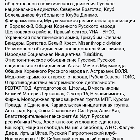
общественного политического движения Русское
национальное единство, Северное Братство, Клуб
Болельщиков Футбольного Клуба Динамо,
Файзрахманисты, Мусульманская религиозная организация
п. Боровский, Община Коренного Русского народа
Щелковского района, Правый сектор, УНА - УНСО,
Украинская повстанческая армия, Тризуб им. Степана
Бандеры, Братство, Белый Крест, Misanthropic division,
Религиозное объединение последователей инглиизма,
Народная Социальная Инициатива, TulaSkins,
Этнополитическое объединение Русские, Русское
национальное объединение Атака, Мечеть Мирмамеда,
Община Коренного Русского народа г. Астрахани, ВОЛЯ,
Меджлис крымскотатарского народа, Рубеж Севера, ТОЙС,
О противодействии экстремистской деятельности,
РЕВТАТПОД, Артподготовка, Штольц, В честь иконы
Божией Матери Державная, Сектор 16, Независимость,
Фирма, Молодежная правозащитная группа МПГ, Курсом
Правды и Единения, Каракольская инициативная группа,
Автоград Крю, Союз Славянских Сил Руси, Алля-Аят,
Благотворительный пансионат Ак Умут, Русская
республика Русь, Арестантское уголовное единство,
Башкорт, Нация и свобода, Нация и свобода, W.H.С., Фалунь
Дафа, Иртыш Ultras, Русский Патриотический клуб-
Новокузнецк/РПК, Сибирский державный союз, Фонд