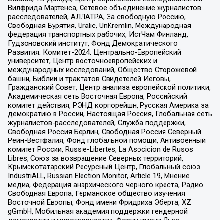
Вилфрида Мартенса, Сетевое объединение журналистов
расследователей, АЛЛАТРА, За свободную Россию,
Свободная Бурятия, Uralic, UnKremlin, Международная
федерация транспортных рабочих, ИстЧам Финланд,
Гудзоновский институт, Фонд Демократического
Развития, Комитет-2024, Центрально-Европейский
университет, Центр восточноевропейских и
международных исследований, Общество Сторожевой
башни, Библии и трактатов Свидетелей Иеговы,
Гражданский Совет, Центр анализа европейской политики,
Академическая сеть Восточная Европа, Российский
комитет действия, РЭНД корпорейшн, Русская Америка за
демократию в России, Настоящая Россия, Глобальная сеть
журналистов-расследователей, Служба поддержки,
Свободная Россия Берлин, Свободная Россия Северный
Рейн-Вестфалия, Фонд глобальной помощи, Антивоенный
комитет России, Russie-Libertes, La Asocicion de Rusos
Libres, Союз за возвращение Северных территорий,
Крымскотатарский Ресурсный Центр, Глобальный союз
IndustriALL, Russian Election Monitor, Article 19, Мнение
медиа, Федерация анархического черного креста, Радио
Свободная Европа, Германское общество изучения
Восточной Европы, Фонд имени Фридриха Эберта, XZ
gGmbH, Мобильная академия поддержки гендерной
демократии и миротворчества, Форум имени Льва