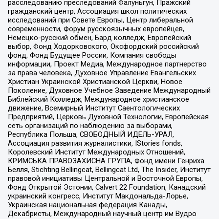
расследованию преследований Фалуньгун, Пражский
гражданский центр, Ассоциация школ политических
исследований при Совете Европы, Центр либеральной
современности, Форум русскоязычных европейцев,
Немецко-русский обмен, Бард колледж, Европейский
выбор, Фонд Ходорковского, Оксфордский российский
фонд, Фонд Будущее России, Компания свободы
информации, Проект Медиа, Международное партнерство
за права человека, Духовное Управление Евангельских
Христиан Украинской Христианской Церкви, Новое
Поколение, Духовное Учебное Заведение Международный
Библейский Колледж, Международное христианское
движение, Всемирный Институт Саентологических
Предприятий, Церковь Духовной Технологии, Европейская
сеть организаций по наблюдению за выборами,
Республика Польша, СВОБОДНЫЙ ИДЕЛЬ-УРАЛ,
Ассоциация развития журналистики, IStories fonds,
Королевский Институт Международных Отношений,
КРИМСЬКА ПРАВОЗАХИСНА ГРУПА, Фонд имени Генриха
Бёлля, Stichting Bellingcat, Bellingcat Ltd, The Insider, Институт
правовой инициативы Центральной и Восточной Европы,
Фонд Открытой Эстонии, Calvert 22 Foundation, Канадский
украинский конгресс, Институт Макдональда-Лорье,
Украинская национальная федерация Канады,
Декабристы, Международный научный центр им Вудро