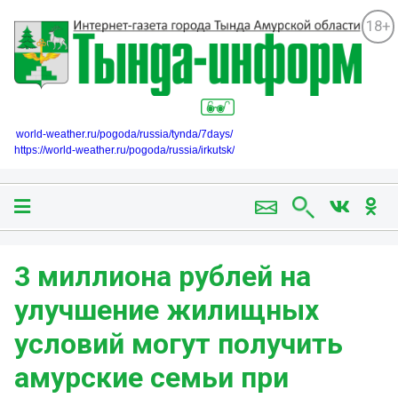
18+
world-weather.ru/pogoda/russia/tynda/7days/
https://world-weather.ru/pogoda/russia/irkutsk/
3 миллиона рублей на
улучшение жилищных
условий могут получить
амурские семьи при