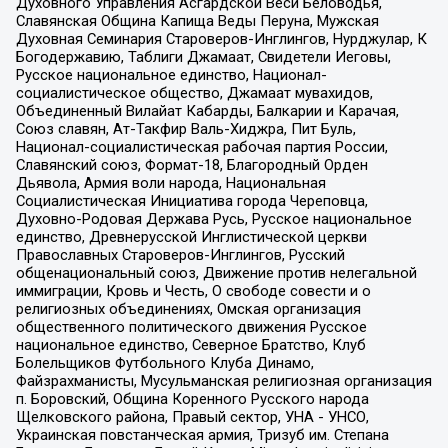
Духовного Управления Асгардской Веси Беловодья,
Славянская Община Капища Веды Перуна, Мужская
Духовная Семинария Староверов-Инглингов, Нурджулар, К
Богодержавию, Таблиги Джамаат, Свидетели Иеговы,
Русское национальное единство, Национал-
социалистическое общество, Джамаат мувахидов,
Объединенный Вилайат Кабарды, Балкарии и Карачая,
Союз славян, Ат-Такфир Валь-Хиджра, Пит Буль,
Национал-социалистическая рабочая партия России,
Славянский союз, Формат-18, Благородный Орден
Дьявола, Армия воли народа, Национальная
Социалистическая Инициатива города Череповца,
Духовно-Родовая Держава Русь, Русское национальное
единство, Древнерусской Инглистической церкви
Православных Староверов-Инглингов, Русский
общенациональный союз, Движение против нелегальной
иммиграции, Кровь и Честь, О свободе совести и о
религиозных объединениях, Омская организация
общественного политического движения Русское
национальное единство, Северное Братство, Клуб
Болельщиков Футбольного Клуба Динамо,
Файзрахманисты, Мусульманская религиозная организация
п. Боровский, Община Коренного Русского народа
Щелковского района, Правый сектор, УНА - УНСО,
Украинская повстанческая армия, Тризуб им. Степана