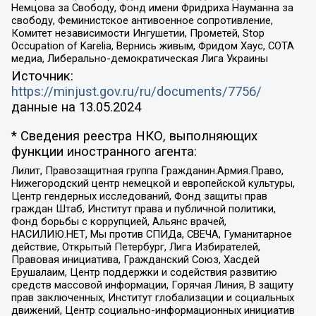
Немцова за Свободу, Фонд имени Фридриха Науманна за
свободу, Феминистское антивоенное сопротивление,
Комитет независимости Ингушетии, Прометей, Stop
Occupation of Karelia, Вернись живым, Фридом Хаус, СОТА
медиа, Либерально-демократическая Лига Украины
Источник:
https://minjust.gov.ru/ru/documents/7756/
данные на
13.05.2024
* Сведения реестра НКО, выполняющих
функции иностранного агента:
Лилит, Правозащитная группа Гражданин.Армия.Право,
Нижегородский центр немецкой и европейской культуры,
Центр гендерных исследований, Фонд защиты прав
граждан Штаб, Институт права и публичной политики,
Фонд борьбы с коррупцией, Альянс врачей,
НАСИЛИЮ.НЕТ, Мы против СПИДа, СВЕЧА, Гуманитарное
действие, Открытый Петербург, Лига Избирателей,
Правовая инициатива, Гражданский Союз, Хасдей
Ерушалаим, Центр поддержки и содействия развитию
средств массовой информации, Горячая Линия, В защиту
прав заключенных, Институт глобализации и социальных
движений, Центр социально-информационных инициатив