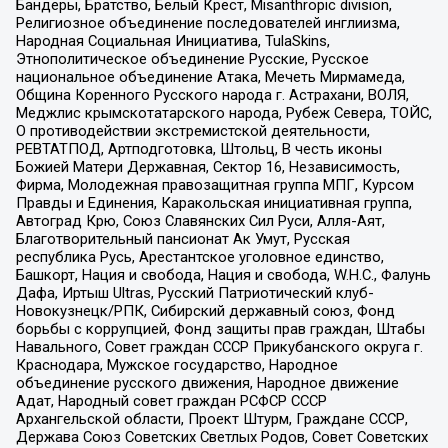
Бандеры, Братство, Белый Крест, Misanthropic division,
Религиозное объединение последователей инглиизма,
Народная Социальная Инициатива, TulaSkins,
Этнополитическое объединение Русские, Русское
национальное объединение Атака, Мечеть Мирмамеда,
Община Коренного Русского народа г. Астрахани, ВОЛЯ,
Меджлис крымскотатарского народа, Рубеж Севера, ТОЙС,
О противодействии экстремистской деятельности,
РЕВТАТПОД, Артподготовка, Штольц, В честь иконы
Божией Матери Державная, Сектор 16, Независимость,
Фирма, Молодежная правозащитная группа МПГ, Курсом
Правды и Единения, Каракольская инициативная группа,
Автоград Крю, Союз Славянских Сил Руси, Алля-Аят,
Благотворительный пансионат Ак Умут, Русская
республика Русь, Арестантское уголовное единство,
Башкорт, Нация и свобода, Нация и свобода, W.H.С., Фалунь
Дафа, Иртыш Ultras, Русский Патриотический клуб-
Новокузнецк/РПК, Сибирский державный союз, Фонд
борьбы с коррупцией, Фонд защиты прав граждан, Штабы
Навального, Совет граждан СССР Прикубанского округа г.
Краснодара, Мужское государство, Народное
объединение русского движения, Народное движение
Адат, Народный совет граждан РСФСР СССР
Архангельской области, Проект Штурм, Граждане СССР,
Держава Союз Советских Светлых Родов, Совет Советских