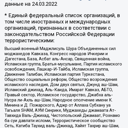
данные на
24.03.2022
* Единый федеральный список организаций, в
том числе иностранных и международных
организаций, признанных в соответствии с
законодательством Российской Федерации
террористическими:
Высший военный Маджлисуль Шура Объединенных сил
моджахедов Кавказа, Конгресс народов Ичкерии и
Дагестана, База, Асбат аль-Ансар, Священная война,
Исламская группа, Братья-мусульмане, Партия исламского
освобождения, Лашкар-И-Тайба, Исламская группа,
Движение Талибан, Исламская партия Туркестана,
Общество социальных реформ, Общество возрождения
исламского наследия, Дом двух святых, Джунд аш-Шам,
Исламский джихад, Аль-Каида, Имарат Кавказ, АБТО,
Правый сектор, Исламское государство, Джабха аль-
Нусра ли-Ахль аш-Шам, Народное ополчение имени К.
Минина и Д. Пожарского, Аджр от Аллаха Субхану уа
Тагьаля SHAM, АУМ Синрике, Муджахеды джамаата Ат-
Тавхида Валь-Джихад, Чистопольский Джамаат, Рохнамо
ба суи давлати исломи, Террористическое сообщество
Сеть, Катиба Таухид валь-Джихад, Хайят Тахрир аш-Шам,