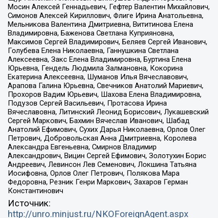
Мосин Алексей Геннадьевич, Гефтер Валентин Михайлович,
Симонов Алексей Кириллович, Флиге Ирина Анатольевна,
Мельникова Валентина Дмитриевна, Вититинова Елена
Владимировна, Баженова Светлана Куприяновна,
Максимов Сергей Владимирович, Беляев Сергей Иванович,
Голубева Елена Николаевна, Ганнушкина Светлана
Алексеевна, Закс Елена Владимировна, Буртина Елена
Юрьевна, Гендель Людмила Залмановна, Кокорина
Екатерина Алексеевна, Шуманов Илья Вячеславович,
Арапова Галина Юрьевна, Свечников Анатолий Мариевич,
Прохоров Вадим Юрьевич, Шахова Елена Владимировна,
Подузов Сергей Васильевич, Протасова Ирина
Вячеславовна, Литинский Леонид Борисович, Лукашевский
Сергей Маркович, Бахмин Вячеслав Иванович, Шабад
Анатолий Ефимович, Сухих Дарья Николаевна, Орлов Олег
Петрович, Добровольская Анна Дмитриевна, Королева
Александра Евгеньевна, Смирнов Владимир
Александрович, Вицин Сергей Ефимович, Золотухин Борис
Андреевич, Левинсон Лев Семенович, Локшина Татьяна
Иосифовна, Орлов Олег Петрович, Полякова Мара
Федоровна, Резник Генри Маркович, Захаров Герман
Константинович
Источник:
http://unro.minjust.ru/NKOForeignAgent.aspx