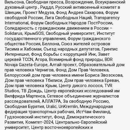
Вильсона, Свободная пресса, Возрождение, Всеукраинский
духовный центр , Риддл, Русский антивоенный комитет в
Швеции, Проект Медуза, Фонд Андрея Сахарова, Форум
свободной России, Лига Свободных Наций, Transparеncy
International, Форум Свободных Народов ПостРоссии,
Солидарность с гражданским движением в России –
Solidarus, КрымSOS, Свободный университет, Институт
государственного управления, Форум гражданского
общества Россия, Беллона, Союз жителей островов
Тисима и Хабомаи, Съезд народных депутатов, Гринпис
Интернешнл, Фонд борьбы с коррупцией Инк, Завет
церквей TCCN, Агора, Всемирный фонд природы, BDR
Novaja Gazeta-Europe, Алтай проект, Образовательный дом
прав человека Чернигов, Фонд Дом Прав Человека,
Белорусский дом прав человека имени Бориса Звозскова,
Дом прав человека Тбилиси, Дом прав человека Ереван,
Дом прав человека Крым, Центр дикого лосося, TVR
Studios, ТВ Дождь, Центр европейских исследований им
Вилфрида Мартенса, Сетевое объединение журналистов
расследователей, АЛЛАТРА, За свободную Россию,
Свободная Бурятия, Uralic, UnKremlin, Международная
федерация транспортных рабочих, ИстЧам Финланд,
Гудзоновский институт, Фонд Демократического
Развития, Комитет-2024, Центрально-Европейский
университет, Центр восточноевропейских и