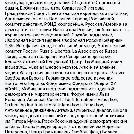
международных исследований, Общество Сторожевой
башни, Библии и трактатов Свидетелей Иеговы,
Гражданский Совет, Центр анализа европейской политики,
Академическая сеть Восточная Европа, Российский
комитет действия, РЭНД корпорейшн, Русская Америка за
демократию в России, Настоящая Россия, Глобальная сеть
журналистов-расследователей, Служба поддержки,
Свободная Россия Берлин, Свободная Россия Северный
Рейн-Вестфалия, Фонд глобальной помощи, Антивоенный
комитет России, Russie-Libertes, La Asocicion de Rusos
Libres, Союз за возвращение Северных территорий,
Крымскотатарский Ресурсный Центр, Глобальный союз
IndustriALL, Russian Election Monitor, Article 19, Мнение
медиа, Федерация анархического черного креста, Радио
Свободная Европа, Германское общество изучения
Восточной Европы, Фонд имени Фридриха Эберта, XZ
gGmbH, Мобильная академия поддержки гендерной
демократии и миротворчества, Форум имени Льва
Копелева, American Councils for International Education,
Cultural Vistas, Institute of International Education,
Антивоенное движение Антальи, Открытый диалог, Школа
международных отношений и государственной политики
им Питера Мунка, Российско-канадский демократический
альянс, Школа международных отношений им Нормана
Патерсона, Центр Гражданских Свобод, Фонд Бориса