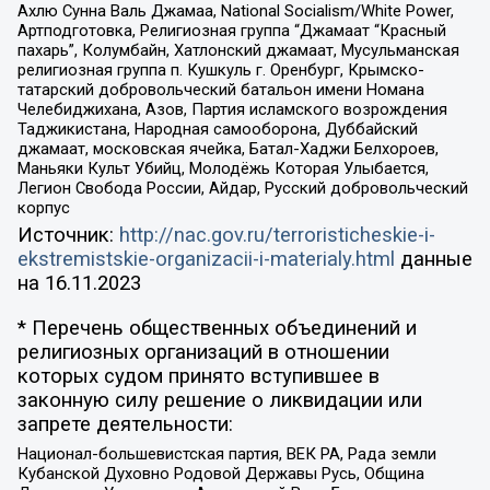
Ахлю Сунна Валь Джамаа, National Socialism/White Power,
Артподготовка, Религиозная группа “Джамаат “Красный
пахарь”, Колумбайн, Хатлонский джамаат, Мусульманская
религиозная группа п. Кушкуль г. Оренбург, Крымско-
татарский добровольческий батальон имени Номана
Челебиджихана, Азов, Партия исламского возрождения
Таджикистана, Народная самооборона, Дуббайский
джамаат, московская ячейка, Батал-Хаджи Белхороев,
Маньяки Культ Убийц, Молодёжь Которая Улыбается,
Легион Свобода России, Айдар, Русский добровольческий
корпус
Источник:
http://nac.gov.ru/terroristicheskie-i-
ekstremistskie-organizacii-i-materialy.html
данные
на
16.11.2023
* Перечень общественных объединений и
религиозных организаций в отношении
которых судом принято вступившее в
законную силу решение о ликвидации или
запрете деятельности:
Национал-большевистская партия, ВЕК РА, Рада земли
Кубанской Духовно Родовой Державы Русь, Община