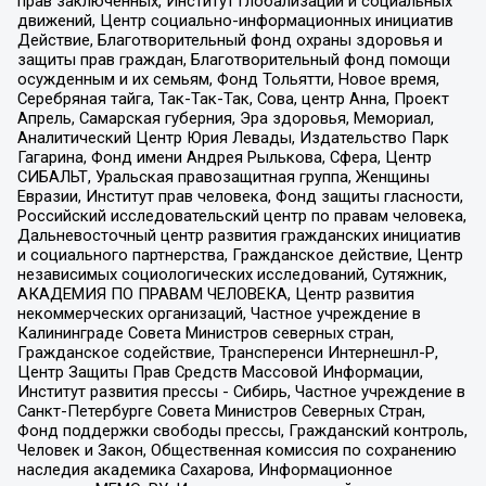
прав заключенных, Институт глобализации и социальных
движений, Центр социально-информационных инициатив
Действие, Благотворительный фонд охраны здоровья и
защиты прав граждан, Благотворительный фонд помощи
осужденным и их семьям, Фонд Тольятти, Новое время,
Серебряная тайга, Так-Так-Так, Сова, центр Анна, Проект
Апрель, Самарская губерния, Эра здоровья, Мемориал,
Аналитический Центр Юрия Левады, Издательство Парк
Гагарина, Фонд имени Андрея Рылькова, Сфера, Центр
СИБАЛЬТ, Уральская правозащитная группа, Женщины
Евразии, Институт прав человека, Фонд защиты гласности,
Российский исследовательский центр по правам человека,
Дальневосточный центр развития гражданских инициатив
и социального партнерства, Гражданское действие, Центр
независимых социологических исследований, Сутяжник,
АКАДЕМИЯ ПО ПРАВАМ ЧЕЛОВЕКА, Центр развития
некоммерческих организаций, Частное учреждение в
Калининграде Совета Министров северных стран,
Гражданское содействие, Трансперенси Интернешнл-Р,
Центр Защиты Прав Средств Массовой Информации,
Институт развития прессы - Сибирь, Частное учреждение в
Санкт-Петербурге Совета Министров Северных Стран,
Фонд поддержки свободы прессы, Гражданский контроль,
Человек и Закон, Общественная комиссия по сохранению
наследия академика Сахарова, Информационное