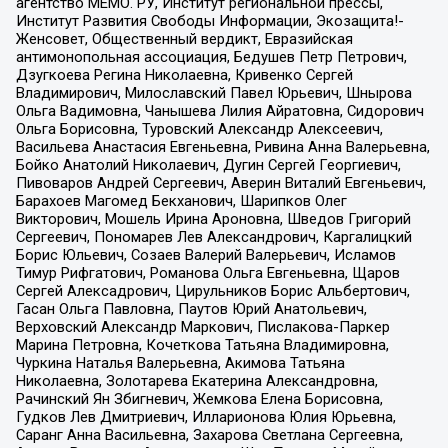
агентство МЕМО. РУ, Институт региональной прессы,
Институт Развития Свободы Информации, Экозащита!-
Женсовет, Общественный вердикт, Евразийская
антимонопольная ассоциация, Бедушев Петр Петрович,
Дзугкоева Регина Николаевна, Кривенко Сергей
Владимирович, Милославский Павел Юрьевич, Шнырова
Ольга Вадимовна, Чанышева Лилия Айратовна, Сидорович
Ольга Борисовна, Туровский Александр Алексеевич,
Васильева Анастасия Евгеньевна, Ривина Анна Валерьевна,
Бойко Анатолий Николаевич, Дугин Сергей Георгиевич,
Пивоваров Андрей Сергеевич, Аверин Виталий Евгеньевич,
Барахоев Магомед Бекханович, Шарипков Олег
Викторович, Мошель Ирина Ароновна, Шведов Григорий
Сергеевич, Пономарев Лев Александрович, Каргалицкий
Борис Юльевич, Созаев Валерий Валерьевич, Исламов
Тимур Рифгатович, Романова Ольга Евгеньевна, Щаров
Сергей Алексадрович, Цирульников Борис Альбертович,
Гасан Ольга Павловна, Паутов Юрий Анатольевич,
Верховский Александр Маркович, Пислакова-Паркер
Марина Петровна, Кочеткова Татьяна Владимировна,
Чуркина Наталья Валерьевна, Акимова Татьяна
Николаевна, Золотарева Екатерина Александровна,
Рачинский Ян Збигневич, Жемкова Елена Борисовна,
Гудков Лев Дмитриевич, Илларионова Юлия Юрьевна,
Саранг Анна Васильевна, Захарова Светлана Сергеевна,