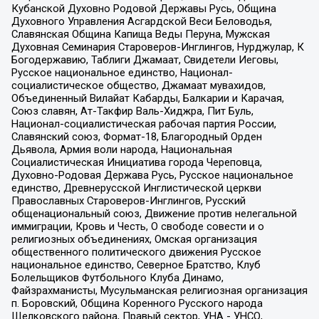
Кубанской Духовно Родовой Державы Русь, Община
Духовного Управления Асгардской Веси Беловодья,
Славянская Община Капища Веды Перуна, Мужская
Духовная Семинария Староверов-Инглингов, Нурджулар, К
Богодержавию, Таблиги Джамаат, Свидетели Иеговы,
Русское национальное единство, Национал-
социалистическое общество, Джамаат мувахидов,
Объединенный Вилайат Кабарды, Балкарии и Карачая,
Союз славян, Ат-Такфир Валь-Хиджра, Пит Буль,
Национал-социалистическая рабочая партия России,
Славянский союз, Формат-18, Благородный Орден
Дьявола, Армия воли народа, Национальная
Социалистическая Инициатива города Череповца,
Духовно-Родовая Держава Русь, Русское национальное
единство, Древнерусской Инглистической церкви
Православных Староверов-Инглингов, Русский
общенациональный союз, Движение против нелегальной
иммиграции, Кровь и Честь, О свободе совести и о
религиозных объединениях, Омская организация
общественного политического движения Русское
национальное единство, Северное Братство, Клуб
Болельщиков Футбольного Клуба Динамо,
Файзрахманисты, Мусульманская религиозная организация
п. Боровский, Община Коренного Русского народа
Щелковского района, Правый сектор, УНА - УНСО,