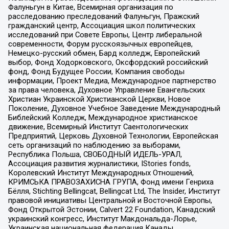
Фалуньгун в Китае, Всемирная организация по
расследованию преследований Фалуньгун, Пражский
гражданский центр, Ассоциация школ политических
исследований при Совете Европы, Центр либеральной
современности, Форум русскоязычных европейцев,
Немецко-русский обмен, Бард колледж, Европейский
выбор, Фонд Ходорковского, Оксфордский российский
фонд, Фонд Будущее России, Компания свободы
информации, Проект Медиа, Международное партнерство
за права человека, Духовное Управление Евангельских
Христиан Украинской Христианской Церкви, Новое
Поколение, Духовное Учебное Заведение Международный
Библейский Колледж, Международное христианское
движение, Всемирный Институт Саентологических
Предприятий, Церковь Духовной Технологии, Европейская
сеть организаций по наблюдению за выборами,
Республика Польша, СВОБОДНЫЙ ИДЕЛЬ-УРАЛ,
Ассоциация развития журналистики, IStories fonds,
Королевский Институт Международных Отношений,
КРИМСЬКА ПРАВОЗАХИСНА ГРУПА, Фонд имени Генриха
Бёлля, Stichting Bellingcat, Bellingcat Ltd, The Insider, Институт
правовой инициативы Центральной и Восточной Европы,
Фонд Открытой Эстонии, Calvert 22 Foundation, Канадский
украинский конгресс, Институт Макдональда-Лорье,
Украинская национальная федерация Канады,