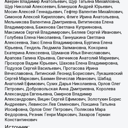
Аверин Владимир Анатольевич, Щур Татьяна Михайловна,
Щур Николай Алексеевич, Блинушов Андрей Юрьевич,
Мосин Алексей Геннадьевич, Гефтер Валентин Михайлович,
Симонов Алексей Кириллович, Флиге Ирина Анатольевна,
Мельникова Валентина Дмитриевна, Вититинова Елена
Владимировна, Баженова Светлана Куприяновна,
Максимов Сергей Владимирович, Беляев Сергей Иванович,
Голубева Елена Николаевна, Ганнушкина Светлана
Алексеевна, Закс Елена Владимировна, Буртина Елена
Юрьевна, Гендель Людмила Залмановна, Кокорина
Екатерина Алексеевна, Шуманов Илья Вячеславович,
Арапова Галина Юрьевна, Свечников Анатолий Мариевич,
Прохоров Вадим Юрьевич, Шахова Елена Владимировна,
Подузов Сергей Васильевич, Протасова Ирина
Вячеславовна, Литинский Леонид Борисович, Лукашевский
Сергей Маркович, Бахмин Вячеслав Иванович, Шабад
Анатолий Ефимович, Сухих Дарья Николаевна, Орлов Олег
Петрович, Добровольская Анна Дмитриевна, Королева
Александра Евгеньевна, Смирнов Владимир
Александрович, Вицин Сергей Ефимович, Золотухин Борис
Андреевич, Левинсон Лев Семенович, Локшина Татьяна
Иосифовна, Орлов Олег Петрович, Полякова Мара
Федоровна, Резник Генри Маркович, Захаров Герман
Константинович
Источник: