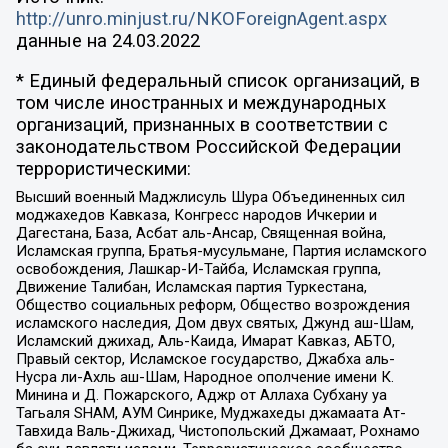
http://unro.minjust.ru/NKOForeignAgent.aspx
данные на
24.03.2022
* Единый федеральный список организаций, в
том числе иностранных и международных
организаций, признанных в соответствии с
законодательством Российской Федерации
террористическими:
Высший военный Маджлисуль Шура Объединенных сил
моджахедов Кавказа, Конгресс народов Ичкерии и
Дагестана, База, Асбат аль-Ансар, Священная война,
Исламская группа, Братья-мусульмане, Партия исламского
освобождения, Лашкар-И-Тайба, Исламская группа,
Движение Талибан, Исламская партия Туркестана,
Общество социальных реформ, Общество возрождения
исламского наследия, Дом двух святых, Джунд аш-Шам,
Исламский джихад, Аль-Каида, Имарат Кавказ, АБТО,
Правый сектор, Исламское государство, Джабха аль-
Нусра ли-Ахль аш-Шам, Народное ополчение имени К.
Минина и Д. Пожарского, Аджр от Аллаха Субхану уа
Тагьаля SHAM, АУМ Синрике, Муджахеды джамаата Ат-
Тавхида Валь-Джихад, Чистопольский Джамаат, Рохнамо