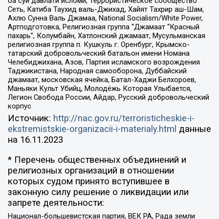
ба суи давлати исломи, Террористическое сообщество
Сеть, Катиба Таухид валь-Джихад, Хайят Тахрир аш-Шам,
Ахлю Сунна Валь Джамаа, National Socialism/White Power,
Артподготовка, Религиозная группа “Джамаат “Красный
пахарь”, Колумбайн, Хатлонский джамаат, Мусульманская
религиозная группа п. Кушкуль г. Оренбург, Крымско-
татарский добровольческий батальон имени Номана
Челебиджихана, Азов, Партия исламского возрождения
Таджикистана, Народная самооборона, Дуббайский
джамаат, московская ячейка, Батал-Хаджи Белхороев,
Маньяки Культ Убийц, Молодёжь Которая Улыбается,
Легион Свобода России, Айдар, Русский добровольческий
корпус
Источник:
http://nac.gov.ru/terroristicheskie-i-
ekstremistskie-organizacii-i-materialy.html
данные
на
16.11.2023
* Перечень общественных объединений и
религиозных организаций в отношении
которых судом принято вступившее в
законную силу решение о ликвидации или
запрете деятельности:
Национал-большевистская партия, ВЕК РА, Рада земли