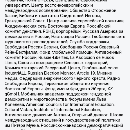
университет, Центр восточноевропейских и
международных исследований, Общество Сторожевой
башни, Библии и трактатов Свидетелей Иеговы,
Гражданский Совет, Центр анализа европейской политики,
Академическая сеть Восточная Европа, Российский
комитет действия, РЭНД корпорейшн, Русская Америка за
демократию в России, Настоящая Россия, Глобальная сеть
журналистов-расследователей, Служба поддержки,
Свободная Россия Берлин, Свободная Россия Северный
Рейн-Вестфалия, Фонд глобальной помощи, Антивоенный
комитет России, Russie-Libertes, La Asocicion de Rusos
Libres, Союз за возвращение Северных территорий,
Крымскотатарский Ресурсный Центр, Глобальный союз
IndustriALL, Russian Election Monitor, Article 19, Мнение
медиа, Федерация анархического черного креста, Радио
Свободная Европа, Германское общество изучения
Восточной Европы, Фонд имени Фридриха Эберта, XZ
gGmbH, Мобильная академия поддержки гендерной
демократии и миротворчества, Форум имени Льва
Копелева, American Councils for International Education,
Cultural Vistas, Institute of International Education,
Антивоенное движение Антальи, Открытый диалог, Школа
международных отношений и государственной политики
им Питера Мунка, Российско-канадский демократический