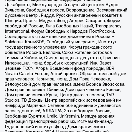
Декабристы, Международный научный центр им Вудро
Вильсона, Свободная пресса, Возрождение, Всеукраинский
духовный центр , Риддл, Русский антивоенный комитет в
Швеции, Проект Медуза, Фонд Андрея Сахарова, Форум
свободной России, Лига Свободных Наций, Transparеncy
International, Форум Свободных Народов ПостРоссии,
Солидарность с гражданским движением в России –
Solidarus, КрымSOS, Свободный университет, Институт
государственного управления, Форум гражданского
общества Россия, Беллона, Союз жителей островов
Тисима и Хабомаи, Съезд народных депутатов, Гринпис
Интернешнл, Фонд борьбы с коррупцией Инк, Завет
церквей TCCN, Агора, Всемирный фонд природы, BDR
Novaja Gazeta-Europe, Алтай проект, Образовательный дом
прав человека Чернигов, Фонд Дом Прав Человека,
Белорусский дом прав человека имени Бориса Звозскова,
Дом прав человека Тбилиси, Дом прав человека Ереван,
Дом прав человека Крым, Центр дикого лосося, TVR
Studios, ТВ Дождь, Центр европейских исследований им
Вилфрида Мартенса, Сетевое объединение журналистов
расследователей, АЛЛАТРА, За свободную Россию,
Свободная Бурятия, Uralic, UnKremlin, Международная
федерация транспортных рабочих, ИстЧам Финланд,
Гудзоновский институт, Фонд Демократического
Развития, Комитет-2024, Центрально-Европейский