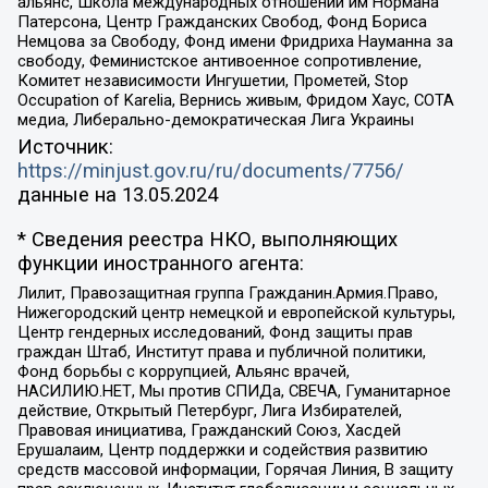
альянс, Школа международных отношений им Нормана
Патерсона, Центр Гражданских Свобод, Фонд Бориса
Немцова за Свободу, Фонд имени Фридриха Науманна за
свободу, Феминистское антивоенное сопротивление,
Комитет независимости Ингушетии, Прометей, Stop
Occupation of Karelia, Вернись живым, Фридом Хаус, СОТА
медиа, Либерально-демократическая Лига Украины
Источник:
https://minjust.gov.ru/ru/documents/7756/
данные на
13.05.2024
* Сведения реестра НКО, выполняющих
функции иностранного агента:
Лилит, Правозащитная группа Гражданин.Армия.Право,
Нижегородский центр немецкой и европейской культуры,
Центр гендерных исследований, Фонд защиты прав
граждан Штаб, Институт права и публичной политики,
Фонд борьбы с коррупцией, Альянс врачей,
НАСИЛИЮ.НЕТ, Мы против СПИДа, СВЕЧА, Гуманитарное
действие, Открытый Петербург, Лига Избирателей,
Правовая инициатива, Гражданский Союз, Хасдей
Ерушалаим, Центр поддержки и содействия развитию
средств массовой информации, Горячая Линия, В защиту