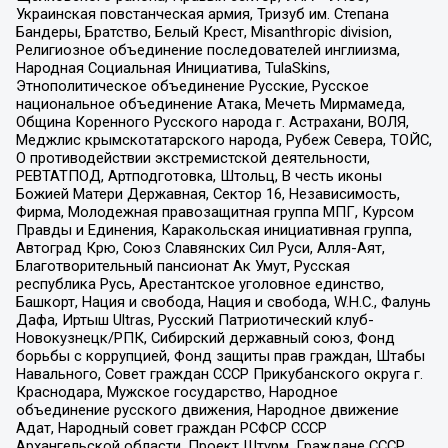
Украинская повстанческая армия, Тризуб им. Степана
Бандеры, Братство, Белый Крест, Misanthropic division,
Религиозное объединение последователей инглиизма,
Народная Социальная Инициатива, TulaSkins,
Этнополитическое объединение Русские, Русское
национальное объединение Атака, Мечеть Мирмамеда,
Община Коренного Русского народа г. Астрахани, ВОЛЯ,
Меджлис крымскотатарского народа, Рубеж Севера, ТОЙС,
О противодействии экстремистской деятельности,
РЕВТАТПОД, Артподготовка, Штольц, В честь иконы
Божией Матери Державная, Сектор 16, Независимость,
Фирма, Молодежная правозащитная группа МПГ, Курсом
Правды и Единения, Каракольская инициативная группа,
Автоград Крю, Союз Славянских Сил Руси, Алля-Аят,
Благотворительный пансионат Ак Умут, Русская
республика Русь, Арестантское уголовное единство,
Башкорт, Нация и свобода, Нация и свобода, W.H.С., Фалунь
Дафа, Иртыш Ultras, Русский Патриотический клуб-
Новокузнецк/РПК, Сибирский державный союз, Фонд
борьбы с коррупцией, Фонд защиты прав граждан, Штабы
Навального, Совет граждан СССР Прикубанского округа г.
Краснодара, Мужское государство, Народное
объединение русского движения, Народное движение
Адат, Народный совет граждан РСФСР СССР
Архангельской области, Проект Штурм, Граждане СССР,