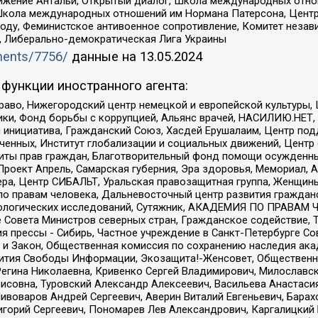
ое движение Антальи, Открытый диалог, Школа международных отн
Школа международных отношений им Нормана Патерсона, Центр
ду, Феминистское антивоенное сопротивление, Комитет независ
а, Либерально-демократическая Лига Украины
uments/7756/
данные на
13.05.2024
функции иностранного агента:
раво, Нижегородский центр немецкой и европейской культуры,
тики, Фонд борьбы с коррупцией, Альянс врачей, НАСИЛИЮ.НЕТ,
я инициатива, Гражданский Союз, Хасдей Ерушалаим, Центр по
юченных, Институт глобализации и социальных движений, Цент
ты прав граждан, Благотворительный фонд помощи осужденным
а, Проект Апрель, Самарская губерния, Эра здоровья, Мемориал
ера, Центр СИБАЛЬТ, Уральская правозащитная группа, Женщины
по правам человека, Дальневосточный центр развития гражданс
ологических исследований, Сутяжник, АКАДЕМИЯ ПО ПРАВАМ Ч
е Совета Министров северных стран, Гражданское содействие,
я прессы - Сибирь, Частное учреждение в Санкт-Петербурге С
 и Закон, Общественная комиссия по сохранению наследия ак
звития Свободы Информации, Экозащита!-Женсовет, Общественн
Регина Николаевна, Кривенко Сергей Владимирович, Милославс
совна, Туровский Александр Алексеевич, Васильева Анастасия
Пивоваров Андрей Сергеевич, Аверин Виталий Евгеньевич, Бара
горий Сергеевич, Пономарев Лев Александрович, Каргалицкий 