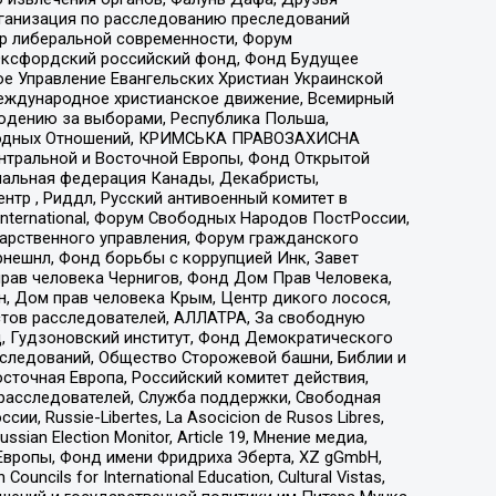
рганизация по расследованию преследований
тр либеральной современности, Форум
 Оксфордский российский фонд, Фонд Будущее
е Управление Евангельских Христиан Украинской
еждународное христианское движение, Всемирный
людению за выборами, Республика Польша,
народных Отношений, КРИМСЬКА ПРАВОЗАХИСНА
ы Центральной и Восточной Европы, Фонд Открытой
иональная федерация Канады, Декабристы,
тр , Риддл, Русский антивоенный комитет в
nternational, Форум Свободных Народов ПостРоссии,
дарственного управления, Форум гражданского
рнешнл, Фонд борьбы с коррупцией Инк, Завет
прав человека Чернигов, Фонд Дом Прав Человека,
н, Дом прав человека Крым, Центр дикого лосося,
стов расследователей, АЛЛАТРА, За свободную
д, Гудзоновский институт, Фонд Демократического
сследований, Общество Сторожевой башни, Библии и
сточная Европа, Российский комитет действия,
-расследователей, Служба поддержки, Свободная
 Russie-Libertes, La Asocicion de Rusos Libres,
an Election Monitor, Article 19, Мнение медиа,
Европы, Фонд имени Фридриха Эберта, XZ gGmbH,
ls for International Education, Cultural Vistas,