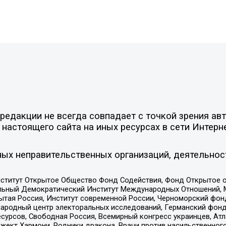
едакции не всегда совпадает с точкой зрения авт
настоящего сайта на иных ресурсах в сети Интерн
ых неправительственных организаций, деятельнос
ститут Открытое Общество Фонд Содействия, Фонд Открытое 
альный Демократический Институт Международных Отношений,
тая Россия, Институт современной России, Черноморский фонд
родный центр электоральных исследований, Германский фонд
рсов, Свободная Россия, Всемирный конгресс украинцев, Атла
ект Хармони, Родники дракона, Врачи против насильственного