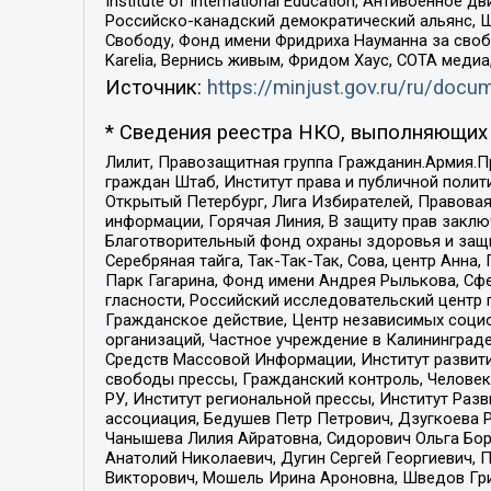
Institute of International Education, Антивоенн
Российско-канадский демократический альянс, 
Свободу, Фонд имени Фридриха Науманна за свобо
Karelia, Вернись живым, Фридом Хаус, СОТА меди
Источник:
https://minjust.gov.ru/ru/doc
* Сведения реестра НКО, выполняющих 
Лилит, Правозащитная группа Гражданин.Армия.П
граждан Штаб, Институт права и публичной поли
Открытый Петербург, Лига Избирателей, Правова
информации, Горячая Линия, В защиту прав закл
Благотворительный фонд охраны здоровья и защи
Серебряная тайга, Так-Так-Так, Сова, центр Анн
Парк Гагарина, Фонд имени Андрея Рылькова, Сф
гласности, Российский исследовательский центр 
Гражданское действие, Центр независимых соци
организаций, Частное учреждение в Калининград
Средств Массовой Информации, Институт развити
свободы прессы, Гражданский контроль, Человек
РУ, Институт региональной прессы, Институт Ра
ассоциация, Бедушев Петр Петрович, Дзугкоева 
Чанышева Лилия Айратовна, Сидорович Ольга Бори
Анатолий Николаевич, Дугин Сергей Георгиевич, 
Викторович, Мошель Ирина Ароновна, Шведов Гри