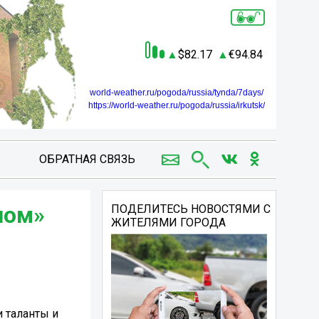
82.17
94.84
world-weather.ru/pogoda/russia/tynda/7days/
https://world-weather.ru/pogoda/russia/irkutsk/
ОБРАТНАЯ СВЯЗЬ
ном»
ПОДЕЛИТЕСЬ НОВОСТЯМИ С
ЖИТЕЛЯМИ ГОРОДА
и таланты и