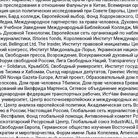
ию преследования в отношении Фалуньгун в Китае, Всемирная о
ация школ политических исследований при Совете Европы, Цен
мен, Бард колледж, Европейский выбор, Фонд Ходорковского,
едиа, Международное партнерство за права человека, Духовно
ое Учебное Заведение Международный Библейский Колледж, М
ь Духовной Технологии, Европейская сеть организаций по наб
урналистики, IStories fonds, Королевский Институт Между
gcat, Bellingcat Ltd, The Insider, Институт правовой инициатив
инский конгресс, Институт Макдональда-Лорье, Украинская нац
, Свободная пресса, Возрождение, Всеукраинский духовный цен
орум свободной России, Лига Свободных Наций, Transparеncy I
– Solidarus, КрымSOS, Свободный университет, Институт госу
в Тисима и Хабомаи, Съезд народных депутатов, Гринпис Инте
DR Novaja Gazeta-Europe, Алтай проект, Образовательный дом 
зскова, Дом прав человека Тбилиси, Дом прав человека Ерева
едований им Вилфрида Мартенса, Сетевое объединение журнали
Международная федерация транспортных рабочих, ИстЧам Финлан
й университет, Центр восточноевропейских и международных и
, Центр анализа европейской политики, Академическая сеть Во
ю в России, Настоящая Россия, Глобальная сеть журналистов
естфалия, Фонд глобальной помощи, Антивоенный комитет России,
татарский Ресурсный Центр, Глобальный союз IndustriALL, Russi
 Свободная Европа, Германское общество изучения Восточной 
и и миротворчества, Форум имени Льва Копелева, American Counci