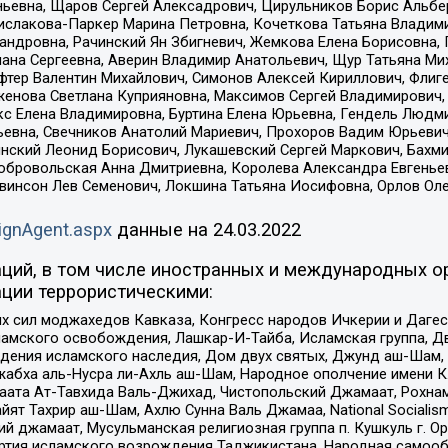
ньевна, Щаров Сергей Алексадрович, Цирульников Борис Альбер
ислакова-Паркер Марина Петровна, Кочеткова Татьяна Владими
сандровна, Рачинский Ян Збигневич, Жемкова Елена Борисовна,
лана Сергеевна, Аверин Владимир Анатольевич, Щур Татьяна М
фтер Валентин Михайлович, Симонов Алексей Кириллович, Флиг
женова Светлана Куприяновна, Максимов Сергей Владимирович, 
кс Елена Владимировна, Буртина Елена Юрьевна, Гендель Людм
евна, Свечников Анатолий Мариевич, Прохоров Вадим Юрьевич
инский Леонид Борисович, Лукашевский Сергей Маркович, Бахм
Добровольская Анна Дмитриевна, Королева Александра Евгенье
евинсон Лев Семенович, Локшина Татьяна Иосифовна, Орлов Ол
ignAgent.aspx
данные на
24.03.2022
ций, в том числе иностранных и международных ор
ции террористическими:
ил моджахедов Кавказа, Конгресс народов Ичкерии и Дагеста
ламского освобождения, Лашкар-И-Тайба, Исламская группа, Дв
ения исламского наследия, Дом двух святых, Джунд аш-Шам, 
жабха аль-Нусра ли-Ахль аш-Шам, Народное ополчение имени К.
ата Ат-Тавхида Валь-Джихад, Чистопольский Джамаат, Рохнам
ят Тахрир аш-Шам, Ахлю Сунна Валь Джамаа, National Socialism
ий джамаат, Мусульманская религиозная группа п. Кушкуль г. 
ртия исламского возрождения Таджикистана, Народная самооб