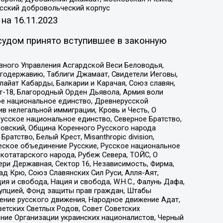
усский добровольческий корпус
 на
16.11.2023
судом принято вступившее в законную
вного Управления Асгардской Веси Беловодья,
годержавию, Таблиги Джамаат, Свидетели Иеговы,
айат Кабарды, Балкарии и Карачая, Союз славян,
т-18, Благородный Орден Дьявола, Армия воли
ое национальное единство, Древнерусской
 нелегальной иммиграции, Кровь и Честь, О
усское национальное единство, Северное Братство,
ровский, Община Коренного Русского народа
атство, Белый Крест, Misanthropic division,
еское объединение Русские, Русское национальное
котатарского народа, Рубеж Севера, ТОЙС, О
ри Державная, Сектор 16, Независимость, Фирма,
д Крю, Союз Славянских Сил Руси, Алля-Аят,
я и свобода, Нация и свобода, W.H.С., Фалунь Дафа,
рупцией, Фонд защиты прав граждан, Штабы
ение русского движения, Народное движение Адат,
етских Светлых Родов, Совет Советских
ение Организации украинских националистов, Черный