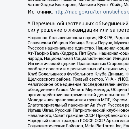
Батал-Хаджи Белхороев, Маньяки Культ Убийц, М
Источник:
http://nac.gov.ru/terroristichesk
* Перечень общественных объединений 
силу решение о ликвидации или запрете
Национал-большевистская партия, ВЕК РА, Рада 
Славянская Община Капища Веды Перуна, Мужская
Русское национальное единство, Национал-социа
Ат-Такфир Валь-Хиджра, Пит Буль, Национал-соц
народа, Национальная Социалистическая Инициат
Инглистической церкви Православных Староверов
свободе совести и о религиозных объединениях,
Клуб Болельщиков Футбольного Клуба Динамо, Фа
Щелковского района, Правый сектор, УНА - УНСО, У
Религиозное объединение последователей инглии
объединение Атака, Мечеть Мирмамеда, Община К
противодействии экстремистской деятельности, 
Молодежная правозащитная группа МПГ, Курсом П
Благотворительный пансионат Ак Умут, Русская ре
Иртыш Ultras, Русский Патриотический клуб-Нов
Навального, Совет граждан СССР Прикубанского 
Народный совет граждан РСФСР СССР Архангельск
Социалистических Районов, Meta Platforms Inc, 