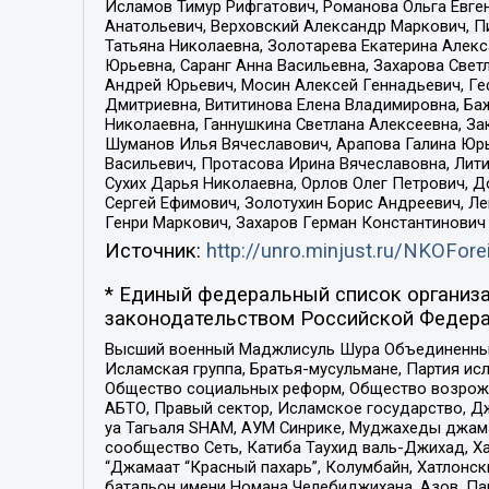
Исламов Тимур Рифгатович, Романова Ольга Евге
Анатольевич, Верховский Александр Маркович, П
Татьяна Николаевна, Золотарева Екатерина Алек
Юрьевна, Саранг Анна Васильевна, Захарова Свет
Андрей Юрьевич, Мосин Алексей Геннадьевич, Ге
Дмитриевна, Вититинова Елена Владимировна, Ба
Николаевна, Ганнушкина Светлана Алексеевна, За
Шуманов Илья Вячеславович, Арапова Галина Юрь
Васильевич, Протасова Ирина Вячеславовна, Лит
Сухих Дарья Николаевна, Орлов Олег Петрович, 
Сергей Ефимович, Золотухин Борис Андреевич, Л
Генри Маркович, Захаров Герман Константинович
Источник:
http://unro.minjust.ru/NKOFore
* Единый федеральный список организа
законодательством Российской Федера
Высший военный Маджлисуль Шура Объединенных с
Исламская группа, Братья-мусульмане, Партия ис
Общество социальных реформ, Общество возрожд
АБТО, Правый сектор, Исламское государство, Д
уа Тагьаля SHAM, АУМ Синрике, Муджахеды джама
сообщество Сеть, Катиба Таухид валь-Джихад, Хай
“Джамаат “Красный пахарь”, Колумбайн, Хатлонск
батальон имени Номана Челебиджихана, Азов, Па