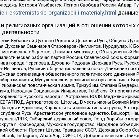
олодёжь Которая Улыбается, Легион Свобода России, Айдар, Р
ie-i-ekstremistskie-organizacii-i-materialy.html
данные
и религиозных организаций в отношении которых 
 деятельности:
земли Кубанской Духовно Родовой Державы Русь, Община Духо
 Духовная Семинария Староверов-Инглингов, Нурджулар, К Бо
листическое общество, Джамаат мувахидов, Объединенный Вил
иалистическая рабочая партия России, Славянский союз, Форма
ива города Череповца, Духовно-Родовая Держава Русь, Русск
-Инглингов, Русский общенациональный союз, Движение против
 Омская организация общественного политического движения Р
йзрахманисты, Мусульманская религиозная организация п. Бо
краинская повстанческая армия, Тризуб им. Степана Бандеры, Бр
зма, Народная Социальная Инициатива, TulaSkins, Этнополитич
оренного Русского народа г. Астрахани, ВОЛЯ, Меджлис крымс
РЕВТАТПОД, Артподготовка, Штольц, В честь иконы Божией Мате
равды и Единения, Каракольская инициативная группа, Автогра
спублика Русь, Арестантское уголовное единство, Башкорт, Наци
окузнецк/РПК, Сибирский державный союз, Фонд борьбы с кор
округа г. Краснодара, Мужское государство, Народное объедин
ой области, Проект Штурм, Граждане СССР, Держава Союз Сов
Facebook, Instagram, WhatsApp, СИЧ-С14, Добровольческое Движ