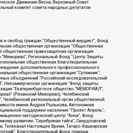
ическое Движение Весна, Верховный Совет
ельный комитет совета народных депутатов
ции социально-правовых программ "Лилит", Дальневосточное общественное движение "Маяк", Санкт-Петербургская ЛГБТ-инициативная группа "Выход", Инициативная группа ЛГБТ+ "Реверс", Алексеев Андрей Викторович, Бекбулатова Таисия Львовна, Беляев Иван Михайлович, Владыкина Елена Сергеевна, Гельман Марат Александрович, Никульшина Вероника Юрьевна, Толоконникова Надежда Андреевна, Шендерович Виктор Анатольевич, Общество с ограниченной ответственностью "Данное сообщение", Общество с ограниченной ответственностью Издательский дом "Новая глава", Айнбиндер Александра Александровна, Московский комьюнити-центр для ЛГБТ+инициатив, Благотворительный фонд развития филантропии, Deutsche Welle (Германия, Kurt-Schumacher-Strasse 3, 53113 Bonn), Борзунова Мария Михайловна, Воробьев Виктор Викторович, Голубева Анна Львовна, Константинова Алла Михайловна, Малкова Ирина Владимировна, Мурадов Мурад Абдулгалимович, Осетинская Елизавета Николаевна, Понасенков Евгений Николаевич, Ганапольский Матвей Юрьевич, Киселев Евгений Алексеевич, Борухович Ирина Григорьевна, Дремин Иван Тимофеевич, Дубровский Дмитрий Викторович, Красноярская региональная общественная организация поддержки и развития альтернативных образовательных технологий и межкультурных коммуникаций "ИНТЕРРА", Маяковская Екатерина Алексеевна, Фейгин Марк Захарович, Филимонов Андрей Викторович, Дзугкоева Регина Николаевна, Доброхотов Роман Александрович, Дудь Юрий Александрович, Елкин Сергей Владимирович, Кругликов Кирилл Игоревич, Сабунаева Мария Леонидовна, Семенов Алексей Владимирович, Шаинян Карен Багратович, Шульман Екатерина Михайловна, Асафьев Артур Валерьевич, Вахштайн Виктор Семенович, Венедиктов Алексей Алексеевич, Лушникова Екатерина Евгеньевна, Волков Леонид Михайлович, Невзоров Александр Глебович, Пархоменко Сергей Борисович, Сироткин Ярослав Николаевич, Кара-Мурза Владимир Владимирович, Баранова Наталья Владимировна, Гозман Леонид Яковлевич, Кагарлицкий Борис Юльевич, Климарев Михаил Валерьевич, Милов Владимир Станиславович, Автономная некоммерческая организация Краснодарский центр современного искусства "Типография", Моргенштерн Алишер Тагирович, Соболь Любовь Эдуардовна, Общество с ограниченной ответственностью "ЛИЗА НОРМ", Каспаров Гарри Кимович, Ходорковский Михаил Борисович, Общество с ограниченной ответственностью "Апрельские тезисы", Данилович Ирина Брониславовна, Кашин Олег Владимирович, Петров Николай Владимирович, Пивоваров Алексей Владимирович, Соколов Михаил Владимирович, Цветкова Юлия Владимировна, Чичваркин Евгений Александрович, Комитет против пыток/Команда против пыток, Общество с ограниченной ответственностью "Первый научный", Общество с ограниченной ответственностью "Вертолет и ко", Белоцерковская Вероника Борисовна, Кац Максим Евгеньевич, Лазарева Татьяна Юрьевна, Шаведдинов Руслан Табризович, Яшин Илья Валерьевич, Общество с ограниченной ответственностью "Иноагент ААВ", Алешковский Дмитрий Петрович, Альбац Евгения Марковна, Быков Дмитрий Львович, Галямина Юлия Евгеньевна, Лойко Сергей Леонидович, Мартынов Кирилл Константинович, Медведев Сергей Александрович, Крашенинников Федор Геннадиевич, Гордеева Катерина Вл