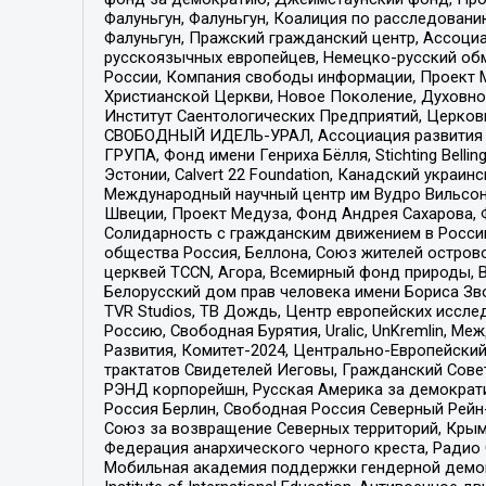
Фалуньгун, Фалуньгун, Коалиция по расследован
Фалуньгун, Пражский гражданский центр, Ассоци
русскоязычных европейцев, Немецко-русский об
России, Компания свободы информации, Проект М
Христианской Церкви, Новое Поколение, Духовн
Институт Саентологических Предприятий, Церков
СВОБОДНЫЙ ИДЕЛЬ-УРАЛ, Ассоциация развития ж
ГРУПА, Фонд имени Генриха Бёлля, Stichting Bellin
Эстонии, Calvert 22 Foundation, Канадский укра
Международный научный центр им Вудро Вильсона
Швеции, Проект Медуза, Фонд Андрея Сахарова, Ф
Солидарность с гражданским движением в России 
общества Россия, Беллона, Союз жителей острово
церквей TCCN, Агора, Всемирный фонд природы, B
Белорусский дом прав человека имени Бориса Зво
TVR Studios, ТВ Дождь, Центр европейских иссл
Россию, Свободная Бурятия, Uralic, UnKremlin, 
Развития, Комитет-2024, Центрально-Европейски
трактатов Свидетелей Иеговы, Гражданский Совет
РЭНД корпорейшн, Русская Америка за демократи
Россия Берлин, Свободная Россия Северный Рейн-В
Союз за возвращение Северных территорий, Крымско
Федерация анархического черного креста, Радио
Мобильная академия поддержки гендерной демократи