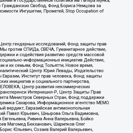
ошений и государственной политики им Питера Мунка,
 Гражданских Свобод, Фонд Бориса Немцова за
имости Ингушетии, Прометей, Stop Occupation of
 Центр гендерных исследований, Фонд защиты прав
 Мы против СПИДа, СВЕЧА, Гуманитарное действие,
ддержки и содействия развитию средств массовой
р социально-информационных инициатив Действие,
 и их семьям, Фонд Тольятти, Новое время,
, Аналитический Центр Юрия Левады, Издательство
 Евразии, Институт прав человека, Фонд защиты
ких инициатив и социального партнерства,
ЕЛОВЕКА, Центр развития некоммерческих
 Трансперенси Интернешнл-Р, Центр Защиты Прав
овета Министров Северных Стран, Фонд поддержки
адемика Сахарова, Информационное агентство МЕМО.
ый вердикт, Евразийская антимонопольная
кий Павел Юрьевич, Шнырова Ольга Вадимовна,
 Евгеньевна, Ривина Анна Валерьевна, Бойко
хоев Магомед Бекханович, Шарипков Олег
Борис Юльевич, Созаев Валерий Валерьевич,