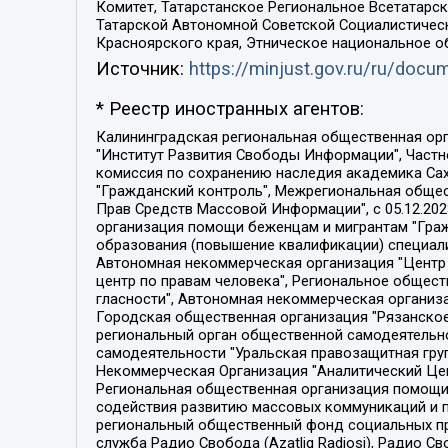
Комитет, Татарстанское Региональное Всетатар
Татарской Автономной Советской Социалистическ
Красноярского края, Этническое национальное о
Источник:
https://minjust.gov.ru/ru/doc
* Реестр иностранных агентов:
Калининградская региональная общественная организация "Экозащита!-Женсовет", Фонд содействия защите прав и свобод граждан "Общественный вердикт", Фонд "Институт Развития Свободы Информации", Частное учреждение "Информационное агентство МЕМО. РУ", Региональная общественная организация "Общественная комиссия по сохранению наследия академика Сахарова", Фонд поддержки свободы прессы, Санкт-Петербургская общественная правозащитная организация "Гражданский контроль", Межрегиональная общественная организация "Информационно-просветительский центр "Мемориал", Региональный Фонд "Центр Защиты Прав Средств Массовой Информации", с 05.12.2023 Фонд "Центр Защиты Прав Средств массовой информации", Региональная общественная благотворительная организация помощи беженцам и мигрантам "Гражданское содействие", Негосударственное образовательное учреждение дополнительного профессионального образования (повышение квалификации) специалистов "АКАДЕМИЯ ПО ПРАВАМ ЧЕЛОВЕКА", Свердловская региональная общественная организация "Сутяжник", Автономная некоммерческая организация "Центр независимых социологических исследований", Союз общественных объединений "Российский исследовательский центр по правам человека", Региональное общественное учреждение научно-информационный центр "МЕМОРИАЛ", Некоммерческая организация "Фонд защиты гласности", Автономная некоммерческая организация "Институт прав человека", Городская общественная организация "Екатеринбургское общество "МЕМОРИАЛ", Городская общественная организация "Рязанское историко-просветительское и правозащитное общество "Мемориал" (Рязанский Мемориал), Челябинский региональный орган общественной самодеятельности – женское общественное объединение "Женщины Евразии", Челябинский региональный орган общественной самодеятельности "Уральская правозащитная группа", Фонд содействия защите здоровья и социальной справедливости имени Андрея Рылькова, Автономная Некоммерческая Организация "Аналитический Центр Юрия Левады", Автономная некоммерческая организация социальной поддержки населения "Проект Апрель", Региональная общественная организация помощи женщинам и детям, находящимся в кризисной ситуации "Информационно-методический центр "Анна", Фонд содействия развитию массовых коммуникаций и правовому просвещению "Так-так-Так", Фонд содействия устойчивому развитию "Серебряная тайга", Свердловский региональный общественный фонд социальных проектов "Новое время", "Idel.Реалии", Кавказ.Реалии, Крым.Реалии, Телеканал Настоящее Время, Татаро-башкирская служба Радио Свобода (Azatliq Radiosi), Радио Свободная Европа/Радио Свобода (PCE/PC), "Сибирь.Реалии", "Фактограф", Благотворительный фонд помощи осужденным и их семьям, Автономная некоммерческая организация "Институт глобализации и социальных движений", Фонд "В защиту прав заключенных", Частное учреждение "Центр поддержки и содействия развитию средств массовой информации", Пензенский региональный общественный благотворительный фонд "Гражданский союз", "Север.Реалии", Некоммерческая организация Фонд "Правовая инициатива", 