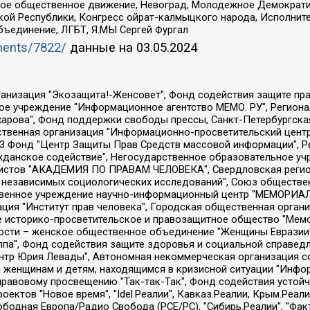
ское общественное движение, Невоград, Молодежное Демократ
ой Республики, Конгресс ойрат-калмыцкого народа, Исполнит
бъединение, ЛГБТ, Я.МЫ Сергей Фургал
uments/7822/
данные на
03.05.2024
Общество с ограниченной ответственностью "Радио Свободная Европа/Радио Свобода", Чешское информационное агентство "MEDIUM-ORIENT", Красноярская региональная общественная организация "Мы против СПИДа", Камалягин Денис Николаевич, Маркелов Сергей Евгеньевич, Пономарев Лев Александрович, Савицкая Людмила Алексеевна, Автономная некоммерческая организация "Центр по работе с проблемой насилия "НАСИЛИЮ.НЕТ", Межрегиональный профессиональный союз работников здравоохранения "Альянс врачей", Юридическое лицо, зарегистрированное в Латвийской Республике, SIA "Medusa Project" (регистрационный номер 40103797863, дата регистрации 10.06.2014), Некоммерческая организация "Фонд по борьбе с коррупцией", Автономная некоммерческая организация "Институт права и публичной политики", Баданин Роман Сергеевич, Гликин Максим Александрович, Железнова Мария Михайловна, Лукьянова Юлия Сергеевна, Маетная Елизавета Витальевна, Маняхин Петр Борисович, Чуракова Ольга Владимировна, Ярош Юлия Петровна, Юридическое лицо "The Insider SIA", зарегистрированное в Риге, Латвийская Республика (дата регистрации 26.06.2015), являющееся администратором доменного имени интернет-издания "The Insider SIA", https://theins.ru, Постернак Алексей Евгеньевич, Рубин Михаил Аркадьевич, Анин Роман Александрович, Юридическое лицо Istories fonds, зарегистрированное в Латвийской Республике (регистрационный номер 50008295751, дата регистрации 24.02.2020), Великовский Дмитрий Александрович, Долинина Ирина Николаевна, Мароховская Алеся Алексеевна, Шлейнов Роман Юрьевич, Шмагун Олеся Валентиновна, Общество с ограниченной ответственностью "Альтаир 2021", Общество с ограниченной ответственностью "Вега 2021", Общество с ограниченной ответственностью "Главный редактор 2021", Общество с ограниченной ответственностью "Ромашки монолит", Важенков Артем Валерьевич, Ивановская областная общественная организация "Центр гендерных исследований", Гурман Юрий Альбертович, Медиапроект "ОВД-Инфо", Егоров Владимир Владимирович, Жилинский Владимир Александрович, Общество с ограниченной ответственностью "ЗП", Иванова София Юрьевна, Карезина Инна Павловна, Кильтау Екатерина Викторовна, Петров Алексей Викторович, Пискунов Сергей Евгеньевич, Смирнов Сергей Сергеевич, Тихонов Михаил Сергеевич, Общество с ограниченной ответственностью "ЖУРНАЛИСТ-ИНОСТРАННЫЙ АГЕНТ", Арапова Галина Юрьевна, Вольтская Татьяна Анатольевна, Американская компания "Mason G.E.S. Anonymous Foundation" (США), являющаяся владельцем интернет-издания https://mnews.world/, Компания "Stichting Bellingcat", зарегистрированная в Нидерландах (дата регистрации 11.07.2018), Захаров Андрей Вячеславович, Клепиковская Екатерина Дмитриевна, Общество с ограниченной ответственностью "МЕМО", Перл Роман Александрович, Симонов Евгений Алексеевич, Соловьева Елена Анатольевна, Сотников Даниил Владимирович, Сурначева Елизавета Дмитриевна, Автономная некоммерческая организация по защите прав человека и информированию населения "Якутия – Наше Мнение", Общество с ограниченной ответственностью "Москоу диджитал медиа", с 26.01.2023 Общество с ограниченной ответственностью "Чайка Белые сады", Ветошкина Валерия Валерьевна, Заговора Максим Александрович, Межрегиональное общественное движение "Российская ЛГБТ - сеть", Оленичев Максим Владимирович, Павлов Иван Юрьевич, Скворцова Елена Сергеевна, Общество с ограниченной ответственностью "Как бы инагент", Кочетков Игорь Викторович, Общество с ограниченной ответственностью "Честные выборы", Еланчик Олег Александрович, Общество с ограниченной ответственностью "Нобелевский призыв", Гималова Регина Эмилевна, Григорьев Андрей Валерьевич, Григорьева Алина Александровна, Ассоциация по содействию защите прав призывников, альтернативнослужащих и военнослужащих "Правозащитная группа "Гражданин.Армия.Право", Хисамова Регина Фаритовна, Автономная некоммерческая организация по реализа