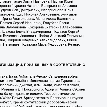
тович, Гасан Ольга Павловна, Паутов Юрий
ровна, Чуркина Наталья Валерьевна, Акимова
 Гудков Лев Дмитриевич, Илларионова Юлия
ихайловна, Щур Николай Алексеевич, Блинушов
е Ирина Анатольевна, Мельникова Валентина
Беляев Сергей Иванович, Голубева Елена
ила Залмановна, Кокорина Екатерина Алексеевна,
, Шахова Елена Владимировна, Подузов Сергей
ин Вячеслав Иванович, Шабад Анатолий Ефимович,
вна, Смирнов Владимир Александрович, Вицин
ег Петрович, Полякова Мара Федоровна, Резник
ганизаций, признанных в соответствии с
на, База, Асбат аль-Ансар, Священная война,
ижение Талибан, Исламская партия Туркестана,
Исламский джихад, Аль-Каида, Имарат Кавказ,
 Минина и Д. Пожарского, Аджр от Аллаха Субхану
о ба суи давлати исломи, Террористическое
/White Power, Артподготовка, Религиозная группа
Оренбург, Крымско-татарский добровольческий
орона, Дуббайский джамаат, московская ячейка,