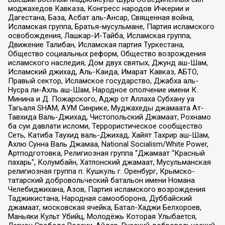
моджахедов Кавказа, Конгресс народов Ичкерии и
Дагестана, База, Асбат аль-Ансар, Священная война,
Исламская группа, Братья-мусульмане, Партия исламского
освобождения, Лашкар-И-Тайба, Исламская группа,
Движение Талибан, Исламская партия Туркестана,
Общество социальных реформ, Общество возрождения
исламского наследия, Дом двух святых, Джунд аш-Шам,
Исламский джихад, Аль-Каида, Имарат Кавказ, АБТО,
Правый сектор, Исламское государство, Джабха аль-
Нусра ли-Ахль аш-Шам, Народное ополчение имени К.
Минина и Д. Пожарского, Аджр от Аллаха Субхану уа
Тагьаля SHAM, АУМ Синрике, Муджахеды джамаата Ат-
Тавхида Валь-Джихад, Чистопольский Джамаат, Рохнамо
ба суи давлати исломи, Террористическое сообщество
Сеть, Катиба Таухид валь-Джихад, Хайят Тахрир аш-Шам,
Ахлю Сунна Валь Джамаа, National Socialism/White Power,
Артподготовка, Религиозная группа “Джамаат “Красный
пахарь”, Колумбайн, Хатлонский джамаат, Мусульманская
религиозная группа п. Кушкуль г. Оренбург, Крымско-
татарский добровольческий батальон имени Номана
Челебиджихана, Азов, Партия исламского возрождения
Таджикистана, Народная самооборона, Дуббайский
джамаат, московская ячейка, Батал-Хаджи Белхороев,
Маньяки Культ Убийц, Молодёжь Которая Улыбается,