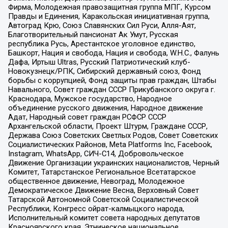
Фирма, Молодежная правозащитная группа МПГ, Курсом
Правды и Единения, Каракольская инициативная группа,
Автоград Крю, Союз Славянских Сил Руси, Алля-Аят,
Благотворительный пансионат Ак Умут, Русская
республика Русь, Арестантское уголовное единство,
Башкорт, Нация и свобода, Нация и свобода, W.H.С., Фалунь
Дафа, Иртыш Ultras, Русский Патриотический клуб-
Новокузнецк/РПК, Сибирский державный союз, Фонд
борьбы с коррупцией, Фонд защиты прав граждан, Штабы
Навального, Совет граждан СССР Прикубанского округа г.
Краснодара, Мужское государство, Народное
объединение русского движения, Народное движение
Адат, Народный совет граждан РСФСР СССР
Архангельской области, Проект Штурм, Граждане СССР,
Держава Союз Советских Светлых Родов, Совет Советских
Социалистических Районов, Meta Platforms Inc, Facebook,
Instagram, WhatsApp, СИЧ-С14, Добровольческое
Движение Организации украинских националистов, Черный
Комитет, Татарстанское Региональное Всетатарское
общественное движение, Невоград, Молодежное
Демократическое Движение Весна, Верховный Совет
Татарской Автономной Советской Социалистической
Республики, Конгресс ойрат-калмыцкого народа,
Исполнительный комитет совета народных депутатов
Красноярского края, Этническое национальное