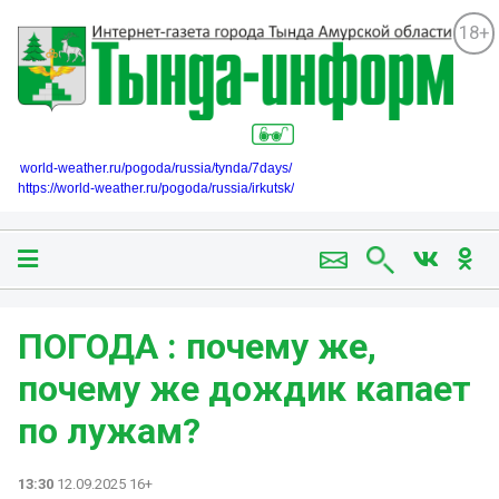
18+
world-weather.ru/pogoda/russia/tynda/7days/
https://world-weather.ru/pogoda/russia/irkutsk/
ПОГОДА️ : почему же,
почему же дождик капает
по лужам?
13:30
12.09.2025 16+