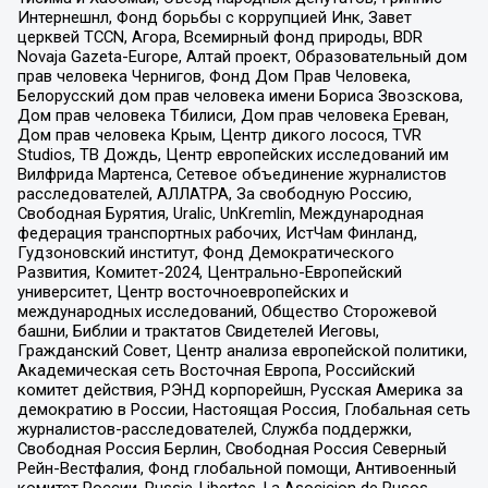
Интернешнл, Фонд борьбы с коррупцией Инк, Завет
церквей TCCN, Агора, Всемирный фонд природы, BDR
Novaja Gazeta-Europe, Алтай проект, Образовательный дом
прав человека Чернигов, Фонд Дом Прав Человека,
Белорусский дом прав человека имени Бориса Звозскова,
Дом прав человека Тбилиси, Дом прав человека Ереван,
Дом прав человека Крым, Центр дикого лосося, TVR
Studios, ТВ Дождь, Центр европейских исследований им
Вилфрида Мартенса, Сетевое объединение журналистов
расследователей, АЛЛАТРА, За свободную Россию,
Свободная Бурятия, Uralic, UnKremlin, Международная
федерация транспортных рабочих, ИстЧам Финланд,
Гудзоновский институт, Фонд Демократического
Развития, Комитет-2024, Центрально-Европейский
университет, Центр восточноевропейских и
международных исследований, Общество Сторожевой
башни, Библии и трактатов Свидетелей Иеговы,
Гражданский Совет, Центр анализа европейской политики,
Академическая сеть Восточная Европа, Российский
комитет действия, РЭНД корпорейшн, Русская Америка за
демократию в России, Настоящая Россия, Глобальная сеть
журналистов-расследователей, Служба поддержки,
Свободная Россия Берлин, Свободная Россия Северный
Рейн-Вестфалия, Фонд глобальной помощи, Антивоенный
комитет России, Russie-Libertes, La Asocicion de Rusos