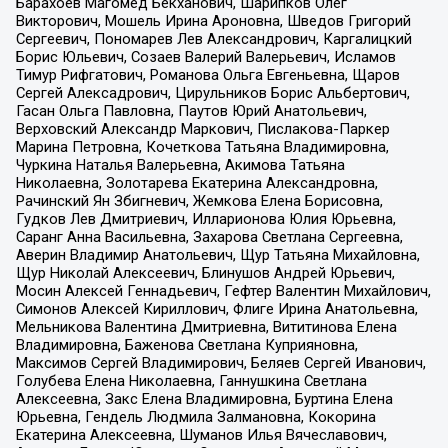
Барахоев Магомед Бекханович, Шарипков Олег
Викторович, Мошель Ирина Ароновна, Шведов Григорий
Сергеевич, Пономарев Лев Александрович, Каргалицкий
Борис Юльевич, Созаев Валерий Валерьевич, Исламов
Тимур Рифгатович, Романова Ольга Евгеньевна, Щаров
Сергей Алексадрович, Цирульников Борис Альбертович,
Гасан Ольга Павловна, Паутов Юрий Анатольевич,
Верховский Александр Маркович, Пислакова-Паркер
Марина Петровна, Кочеткова Татьяна Владимировна,
Чуркина Наталья Валерьевна, Акимова Татьяна
Николаевна, Золотарева Екатерина Александровна,
Рачинский Ян Збигневич, Жемкова Елена Борисовна,
Гудков Лев Дмитриевич, Илларионова Юлия Юрьевна,
Саранг Анна Васильевна, Захарова Светлана Сергеевна,
Аверин Владимир Анатольевич, Щур Татьяна Михайловна,
Щур Николай Алексеевич, Блинушов Андрей Юрьевич,
Мосин Алексей Геннадьевич, Гефтер Валентин Михайлович,
Симонов Алексей Кириллович, Флиге Ирина Анатольевна,
Мельникова Валентина Дмитриевна, Вититинова Елена
Владимировна, Баженова Светлана Куприяновна,
Максимов Сергей Владимирович, Беляев Сергей Иванович,
Голубева Елена Николаевна, Ганнушкина Светлана
Алексеевна, Закс Елена Владимировна, Буртина Елена
Юрьевна, Гендель Людмила Залмановна, Кокорина
Екатерина Алексеевна, Шуманов Илья Вячеславович,