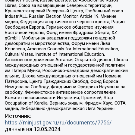
Libres, Союз за возвращение Северных территорий,
Крымскотатарский Ресурсный Центр, Глобальный союз
IndustriALL, Russian Election Monitor, Article 19, Мнение
медиа, Федерация анархического черного креста, Радио
Свободная Европа, Германское общество изучения
Восточной Европы, Фонд имени Фридриха Эберта, XZ
gGmbH, Мобильная академия поддержки гендерной
демократии и миротворчества, Форум имени Льва
Копелева, American Councils for International Education,
Cultural Vistas, Institute of International Education,
Антивоенное движение Антальи, Открытый диалог, Школа
международных отношений и государственной политики
им Питера Мунка, Российско-канадский демократический
альянс, Школа международных отношений им Нормана
Патерсона, Центр Гражданских Свобод, Фонд Бориса
Немцова за Свободу, Фонд имени Фридриха Науманна за
свободу, Феминистское антивоенное сопротивление,
Комитет независимости Ингушетии, Прометей, Stop
Occupation of Karelia, Вернись живым, Фридом Хаус, СОТА
медиа, Либерально-демократическая Лига Украины
Источник:
https://minjust.gov.ru/ru/documents/7756/
данные на
13.05.2024