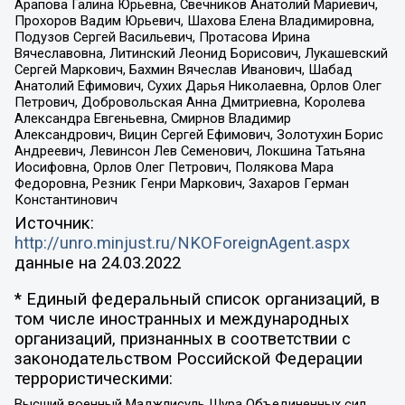
Арапова Галина Юрьевна, Свечников Анатолий Мариевич,
Прохоров Вадим Юрьевич, Шахова Елена Владимировна,
Подузов Сергей Васильевич, Протасова Ирина
Вячеславовна, Литинский Леонид Борисович, Лукашевский
Сергей Маркович, Бахмин Вячеслав Иванович, Шабад
Анатолий Ефимович, Сухих Дарья Николаевна, Орлов Олег
Петрович, Добровольская Анна Дмитриевна, Королева
Александра Евгеньевна, Смирнов Владимир
Александрович, Вицин Сергей Ефимович, Золотухин Борис
Андреевич, Левинсон Лев Семенович, Локшина Татьяна
Иосифовна, Орлов Олег Петрович, Полякова Мара
Федоровна, Резник Генри Маркович, Захаров Герман
Константинович
Источник:
http://unro.minjust.ru/NKOForeignAgent.aspx
данные на
24.03.2022
* Единый федеральный список организаций, в
том числе иностранных и международных
организаций, признанных в соответствии с
законодательством Российской Федерации
террористическими:
Высший военный Маджлисуль Шура Объединенных сил