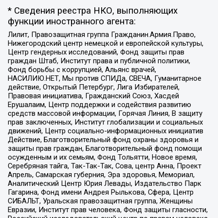
* Сведения реестра НКО, выполняющих
функции иностранного агента:
Лилит, Правозащитная группа Гражданин.Армия.Право,
Нижегородский центр немецкой и европейской культуры,
Центр гендерных исследований, Фонд защиты прав
граждан Штаб, Институт права и публичной политики,
Фонд борьбы с коррупцией, Альянс врачей,
НАСИЛИЮ.НЕТ, Мы против СПИДа, СВЕЧА, Гуманитарное
действие, Открытый Петербург, Лига Избирателей,
Правовая инициатива, Гражданский Союз, Хасдей
Ерушалаим, Центр поддержки и содействия развитию
средств массовой информации, Горячая Линия, В защиту
прав заключенных, Институт глобализации и социальных
движений, Центр социально-информационных инициатив
Действие, Благотворительный фонд охраны здоровья и
защиты прав граждан, Благотворительный фонд помощи
осужденным и их семьям, Фонд Тольятти, Новое время,
Серебряная тайга, Так-Так-Так, Сова, центр Анна, Проект
Апрель, Самарская губерния, Эра здоровья, Мемориал,
Аналитический Центр Юрия Левады, Издательство Парк
Гагарина, Фонд имени Андрея Рылькова, Сфера, Центр
СИБАЛЬТ, Уральская правозащитная группа, Женщины
Евразии, Институт прав человека, Фонд защиты гласности,