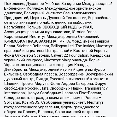
Поколение, Духовное Учебное Заведение Международный
Библейский Колледж, Международное христианское
движение, Всемирный Институт Саентологических
Предприятий, Церковь Духовной Технологии, Европейская
сеть организаций по наблюдению за выборами,
Республика Польша, СВОБОДНЫЙ ИДЕЛЬ-УРАЛ,
Ассоциация развития журналистики, IStories fonds,
Королевский Институт Международных Отношений,
КРИМСЬКА ПРАВОЗАХИСНА ГРУПА, Фонд имени Генриха
Бёлля, Stichting Bellingcat, Bellingcat Ltd, The Insider, Институт
правовой инициативы Центральной и Восточной Европы,
Фонд Открытой Эстонии, Calvert 22 Foundation, Канадский
украинский конгресс, Институт Макдональда-Лорье,
Украинская национальная федерация Канады,
Декабристы, Международный научный центр им Вудро
Вильсона, Свободная пресса, Возрождение, Всеукраинский
духовный центр , Риддл, Русский антивоенный комитет в
Швеции, Проект Медуза, Фонд Андрея Сахарова, Форум
свободной России, Лига Свободных Наций, Transparеncy
International, Форум Свободных Народов ПостРоссии,
Солидарность с гражданским движением в России –
Solidarus, КрымSOS, Свободный университет, Институт
государственного управления, Форум гражданского
общества Россия, Беллона, Союз жителей островов
Тисима и Хабомаи, Съезд народных депутатов, Гринпис