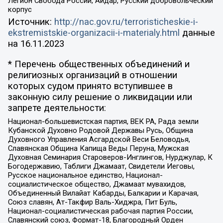
Легион Свобода России, Айдар, Русский добровольческий
корпус
Источник:
http://nac.gov.ru/terroristicheskie-i-
ekstremistskie-organizacii-i-materialy.html
данные
на
16.11.2023
* Перечень общественных объединений и
религиозных организаций в отношении
которых судом принято вступившее в
законную силу решение о ликвидации или
запрете деятельности:
Национал-большевистская партия, ВЕК РА, Рада земли
Кубанской Духовно Родовой Державы Русь, Община
Духовного Управления Асгардской Веси Беловодья,
Славянская Община Капища Веды Перуна, Мужская
Духовная Семинария Староверов-Инглингов, Нурджулар, К
Богодержавию, Таблиги Джамаат, Свидетели Иеговы,
Русское национальное единство, Национал-
социалистическое общество, Джамаат мувахидов,
Объединенный Вилайат Кабарды, Балкарии и Карачая,
Союз славян, Ат-Такфир Валь-Хиджра, Пит Буль,
Национал-социалистическая рабочая партия России,
Славянский союз, Формат-18, Благородный Орден