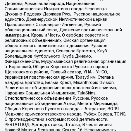
Дьявола, Армия воли народа, Национальная
Социалистическая Инициатива города Череповца,
Духовно-Родовая Держава Русь, Русское национальное
единство, Древнерусской Инглистической церкви
Православных Староверов-Инглингов, Русский
общенациональный союз, Движение против нелегальной
иммиграции, Кровь и Честь, О свободе совести и о
религиозных объединениях, Омская организация
общественного политического движения Русское
национальное единство, Северное Братство, Клуб
Болельщиков Футбольного Клуба Динамо,
Файзрахманисты, Мусульманская религиозная организация
п. Боровский, Община Коренного Русского народа
Щелковского района, Правый сектор, УНА - УНСО,
Украинская повстанческая армия, Тризуб им. Степана
Бандеры, Братство, Белый Крест, Misanthropic division,
Религиозное объединение последователей инглиизма,
Народная Социальная Инициатива, TulaSkins,
Этнополитическое объединение Русские, Русское
национальное объединение Атака, Мечеть Мирмамеда,
Община Коренного Русского народа г. Астрахани, ВОЛЯ,
Меджлис крымскотатарского народа, Рубеж Севера, ТОЙС,
О противодействии экстремистской деятельности,
РЕВТАТПОД, Артподготовка, Штольц, В честь иконы
Божией Матери Державная, Сектор 16, Независимость,