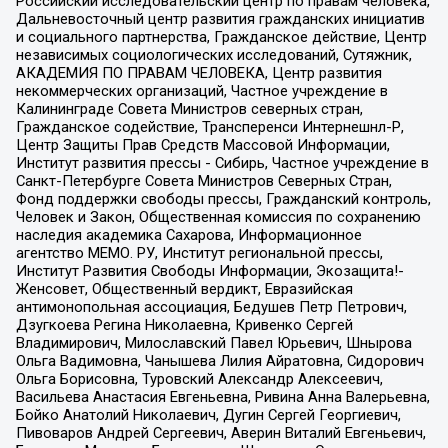
Российский исследовательский центр по правам человека,
Дальневосточный центр развития гражданских инициатив
и социального партнерства, Гражданское действие, Центр
независимых социологических исследований, Сутяжник,
АКАДЕМИЯ ПО ПРАВАМ ЧЕЛОВЕКА, Центр развития
некоммерческих организаций, Частное учреждение в
Калининграде Совета Министров северных стран,
Гражданское содействие, Трансперенси Интернешнл-Р,
Центр Защиты Прав Средств Массовой Информации,
Институт развития прессы - Сибирь, Частное учреждение в
Санкт-Петербурге Совета Министров Северных Стран,
Фонд поддержки свободы прессы, Гражданский контроль,
Человек и Закон, Общественная комиссия по сохранению
наследия академика Сахарова, Информационное
агентство МЕМО. РУ, Институт региональной прессы,
Институт Развития Свободы Информации, Экозащита!-
Женсовет, Общественный вердикт, Евразийская
антимонопольная ассоциация, Бедушев Петр Петрович,
Дзугкоева Регина Николаевна, Кривенко Сергей
Владимирович, Милославский Павел Юрьевич, Шнырова
Ольга Вадимовна, Чанышева Лилия Айратовна, Сидорович
Ольга Борисовна, Туровский Александр Алексеевич,
Васильева Анастасия Евгеньевна, Ривина Анна Валерьевна,
Бойко Анатолий Николаевич, Дугин Сергей Георгиевич,
Пивоваров Андрей Сергеевич, Аверин Виталий Евгеньевич,