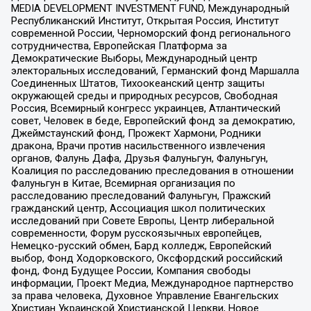
MEDIA DEVELOPMENT INVESTMENT FUND, Международный
Республиканский Институт, Открытая Россия, Институт
современной России, Черноморский фонд регионального
сотрудничества, Европейская Платформа за
Демократические Выборы, Международный центр
электоральных исследований, Германский фонд Маршалла
Соединенных Штатов, Тихоокеанский центр защиты
окружающей среды и природных ресурсов, Свободная
Россия, Всемирный конгресс украинцев, Атлантический
совет, Человек в беде, Европейский фонд за демократию,
Джеймстаунский фонд, Прожект Хармони, Родники
дракона, Врачи против насильственного извлечения
органов, Фалунь Дафа, Друзья Фалуньгун, Фалуньгун,
Коалиция по расследованию преследования в отношении
Фалуньгун в Китае, Всемирная организация по
расследованию преследований Фалуньгун, Пражский
гражданский центр, Ассоциация школ политических
исследований при Совете Европы, Центр либеральной
современности, Форум русскоязычных европейцев,
Немецко-русский обмен, Бард колледж, Европейский
выбор, Фонд Ходорковского, Оксфордский российский
фонд, Фонд Будущее России, Компания свободы
информации, Проект Медиа, Международное партнерство
за права человека, Духовное Управление Евангельских
Христиан Украинской Христианской Церкви, Новое