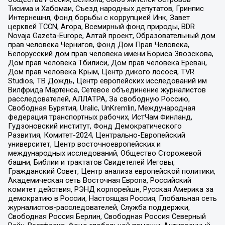
Тисима и Хабомаи, Съезд народных депутатов, Гринпис
Интернешнл, Фонд борьбы с коррупцией Инк, Завет
церквей TCCN, Агора, Всемирный фонд природы, BDR
Novaja Gazeta-Europe, Алтай проект, Образовательный дом
прав человека Чернигов, Фонд Дом Прав Человека,
Белорусский дом прав человека имени Бориса Звозскова,
Дом прав человека Тбилиси, Дом прав человека Ереван,
Дом прав человека Крым, Центр дикого лосося, TVR
Studios, ТВ Дождь, Центр европейских исследований им
Вилфрида Мартенса, Сетевое объединение журналистов
расследователей, АЛЛАТРА, За свободную Россию,
Свободная Бурятия, Uralic, UnKremlin, Международная
федерация транспортных рабочих, ИстЧам Финланд,
Гудзоновский институт, Фонд Демократического
Развития, Комитет-2024, Центрально-Европейский
университет, Центр восточноевропейских и
международных исследований, Общество Сторожевой
башни, Библии и трактатов Свидетелей Иеговы,
Гражданский Совет, Центр анализа европейской политики,
Академическая сеть Восточная Европа, Российский
комитет действия, РЭНД корпорейшн, Русская Америка за
демократию в России, Настоящая Россия, Глобальная сеть
журналистов-расследователей, Служба поддержки,
Свободная Россия Берлин, Свободная Россия Северный