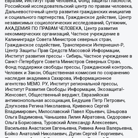
Евразии, Институт прав человека, Фонд защиты гласности,
Российский исследовательский центр по правам человека,
Дальневосточный центр развития гражданских инициатив
и социального партнерства, Гражданское действие, Центр
независимых социологических исследований, Сутяжник,
АКАДЕМИЯ ПО ПРАВАМ ЧЕЛОВЕКА, Центр развития
некоммерческих организаций, Частное учреждение в
Калининграде Совета Министров северных стран,
Гражданское содействие, Трансперенси Интернешнл-Р,
Центр Защиты Прав Средств Массовой Информации,
Институт развития прессы - Сибирь, Частное учреждение в
Санкт-Петербурге Совета Министров Северных Стран,
Фонд поддержки свободы прессы, Гражданский контроль,
Человек и Закон, Общественная комиссия по сохранению
наследия академика Сахарова, Информационное
агентство МЕМО. РУ, Институт региональной прессы,
Институт Развития Свободы Информации, Экозащита!-
Женсовет, Общественный вердикт, Евразийская
антимонопольная ассоциация, Бедушев Петр Петрович,
Дзугкоева Регина Николаевна, Кривенко Сергей
Владимирович, Милославский Павел Юрьевич, Шнырова
Ольга Вадимовна, Чанышева Лилия Айратовна, Сидорович
Ольга Борисовна, Туровский Александр Алексеевич,
Васильева Анастасия Евгеньевна, Ривина Анна Валерьевна,
Бойко Анатолий Николаевич, Дугин Сергей Георгиевич,