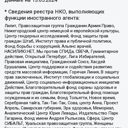
данные на
13.05.2024
* Сведения реестра НКО, выполняющих
функции иностранного агента:
Лилит, Правозащитная группа Гражданин.Армия.Право,
Нижегородский центр немецкой и европейской культуры,
Центр гендерных исследований, Фонд защиты прав
граждан Штаб, Институт права и публичной политики,
Фонд борьбы с коррупцией, Альянс врачей,
НАСИЛИЮ.НЕТ, Мы против СПИДа, СВЕЧА, Гуманитарное
действие, Открытый Петербург, Лига Избирателей,
Правовая инициатива, Гражданский Союз, Хасдей
Ерушалаим, Центр поддержки и содействия развитию
средств массовой информации, Горячая Линия, В защиту
прав заключенных, Институт глобализации и социальных
движений, Центр социально-информационных инициатив
Действие, Благотворительный фонд охраны здоровья и
защиты прав граждан, Благотворительный фонд помощи
осужденным и их семьям, Фонд Тольятти, Новое время,
Серебряная тайга, Так-Так-Так, Сова, центр Анна, Проект
Апрель, Самарская губерния, Эра здоровья, Мемориал,
Аналитический Центр Юрия Левады, Издательство Парк
Гагарина, Фонд имени Андрея Рылькова, Сфера, Центр
СИБАЛЬТ, Уральская правозащитная группа, Женщины