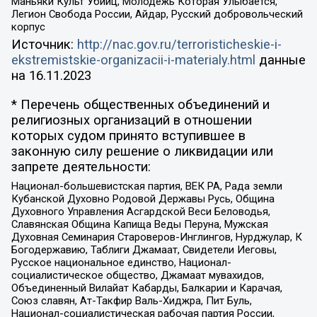
Маньяки Культ Убийц, Молодёжь Которая Улыбается,
Легион Свобода России, Айдар, Русский добровольческий
корпус
Источник:
http://nac.gov.ru/terroristicheskie-i-
ekstremistskie-organizacii-i-materialy.html
данные
на
16.11.2023
* Перечень общественных объединений и
религиозных организаций в отношении
которых судом принято вступившее в
законную силу решение о ликвидации или
запрете деятельности:
Национал-большевистская партия, ВЕК РА, Рада земли
Кубанской Духовно Родовой Державы Русь, Община
Духовного Управления Асгардской Веси Беловодья,
Славянская Община Капища Веды Перуна, Мужская
Духовная Семинария Староверов-Инглингов, Нурджулар, К
Богодержавию, Таблиги Джамаат, Свидетели Иеговы,
Русское национальное единство, Национал-
социалистическое общество, Джамаат мувахидов,
Объединенный Вилайат Кабарды, Балкарии и Карачая,
Союз славян, Ат-Такфир Валь-Хиджра, Пит Буль,
Национал-социалистическая рабочая партия России,