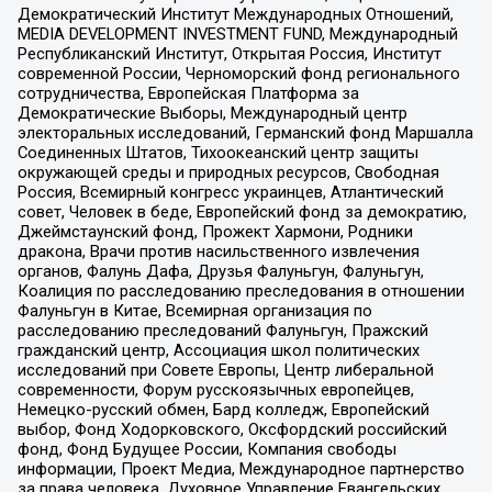
Демократический Институт Международных Отношений,
MEDIA DEVELOPMENT INVESTMENT FUND, Международный
Республиканский Институт, Открытая Россия, Институт
современной России, Черноморский фонд регионального
сотрудничества, Европейская Платформа за
Демократические Выборы, Международный центр
электоральных исследований, Германский фонд Маршалла
Соединенных Штатов, Тихоокеанский центр защиты
окружающей среды и природных ресурсов, Свободная
Россия, Всемирный конгресс украинцев, Атлантический
совет, Человек в беде, Европейский фонд за демократию,
Джеймстаунский фонд, Прожект Хармони, Родники
дракона, Врачи против насильственного извлечения
органов, Фалунь Дафа, Друзья Фалуньгун, Фалуньгун,
Коалиция по расследованию преследования в отношении
Фалуньгун в Китае, Всемирная организация по
расследованию преследований Фалуньгун, Пражский
гражданский центр, Ассоциация школ политических
исследований при Совете Европы, Центр либеральной
современности, Форум русскоязычных европейцев,
Немецко-русский обмен, Бард колледж, Европейский
выбор, Фонд Ходорковского, Оксфордский российский
фонд, Фонд Будущее России, Компания свободы
информации, Проект Медиа, Международное партнерство
за права человека, Духовное Управление Евангельских