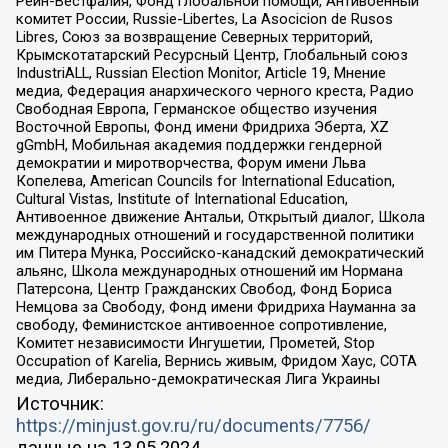
Рейн-Вестфалия, Фонд глобальной помощи, Антивоенный
комитет России, Russie-Libertes, La Asocicion de Rusos
Libres, Союз за возвращение Северных территорий,
Крымскотатарский Ресурсный Центр, Глобальный союз
IndustriALL, Russian Election Monitor, Article 19, Мнение
медиа, Федерация анархического черного креста, Радио
Свободная Европа, Германское общество изучения
Восточной Европы, Фонд имени Фридриха Эберта, XZ
gGmbH, Мобильная академия поддержки гендерной
демократии и миротворчества, Форум имени Льва
Копелева, American Councils for International Education,
Cultural Vistas, Institute of International Education,
Антивоенное движение Антальи, Открытый диалог, Школа
международных отношений и государственной политики
им Питера Мунка, Российско-канадский демократический
альянс, Школа международных отношений им Нормана
Патерсона, Центр Гражданских Свобод, Фонд Бориса
Немцова за Свободу, Фонд имени Фридриха Науманна за
свободу, Феминистское антивоенное сопротивление,
Комитет независимости Ингушетии, Прометей, Stop
Occupation of Karelia, Вернись живым, Фридом Хаус, СОТА
медиа, Либерально-демократическая Лига Украины
Источник:
https://minjust.gov.ru/ru/documents/7756/