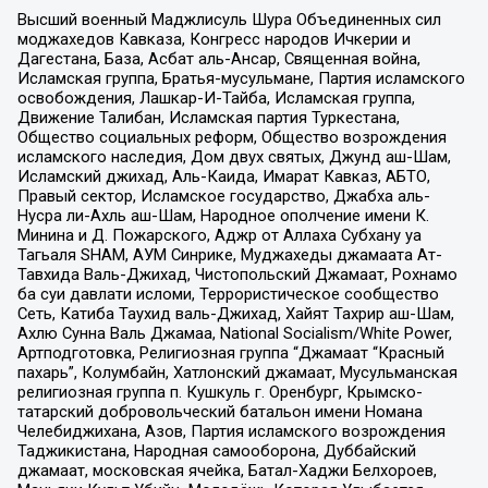
Высший военный Маджлисуль Шура Объединенных сил
моджахедов Кавказа, Конгресс народов Ичкерии и
Дагестана, База, Асбат аль-Ансар, Священная война,
Исламская группа, Братья-мусульмане, Партия исламского
освобождения, Лашкар-И-Тайба, Исламская группа,
Движение Талибан, Исламская партия Туркестана,
Общество социальных реформ, Общество возрождения
исламского наследия, Дом двух святых, Джунд аш-Шам,
Исламский джихад, Аль-Каида, Имарат Кавказ, АБТО,
Правый сектор, Исламское государство, Джабха аль-
Нусра ли-Ахль аш-Шам, Народное ополчение имени К.
Минина и Д. Пожарского, Аджр от Аллаха Субхану уа
Тагьаля SHAM, АУМ Синрике, Муджахеды джамаата Ат-
Тавхида Валь-Джихад, Чистопольский Джамаат, Рохнамо
ба суи давлати исломи, Террористическое сообщество
Сеть, Катиба Таухид валь-Джихад, Хайят Тахрир аш-Шам,
Ахлю Сунна Валь Джамаа, National Socialism/White Power,
Артподготовка, Религиозная группа “Джамаат “Красный
пахарь”, Колумбайн, Хатлонский джамаат, Мусульманская
религиозная группа п. Кушкуль г. Оренбург, Крымско-
татарский добровольческий батальон имени Номана
Челебиджихана, Азов, Партия исламского возрождения
Таджикистана, Народная самооборона, Дуббайский
джамаат, московская ячейка, Батал-Хаджи Белхороев,