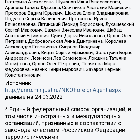
Екатерина Алексеевна, Шуманов Илья Вячеславович,
Арапова Галина Юрьевна, Свечников Анатолий Мариевич,
Прохоров Вадим Юрьевич, Шахова Елена Владимировна,
Подузов Сергей Васильевич, Протасова Ирина
Вячеславовна, Литинский Леонид Борисович, Лукашевский
Сергей Маркович, Бахмин Вячеслав Иванович, Шабад
Анатолий Ефимович, Сухих Дарья Николаевна, Орлов Олег
Петрович, Добровольская Анна Дмитриевна, Королева
Александра Евгеньевна, Смирнов Владимир
Александрович, Вицин Сергей Ефимович, Золотухин Борис
Андреевич, Левинсон Лев Семенович, Локшина Татьяна
Иосифовна, Орлов Олег Петрович, Полякова Мара
Федоровна, Резник Генри Маркович, Захаров Герман
Константинович
Источник:
http://unro.minjust.ru/NKOForeignAgent.aspx
данные на
24.03.2022
* Единый федеральный список организаций, в
том числе иностранных и международных
организаций, признанных в соответствии с
законодательством Российской Федерации
террористическими: