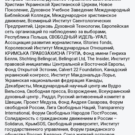
Христиан Украинской Христианской Церкви, Новое
Поколение, Духовное Учебное Заведение Международный
Библейский Колледж, Международное христианское
движение, Всемирный Институт Саентологических
Предприятий, Церковь Духовной Технологии, Европейская
сеть организаций по наблюдению за выборами,
Республика Польша, СВОБОДНЫЙ ИДЕЛЬ-УРАЛ,
Ассоциация развития журналистики, IStories fonds,
Королевский Институт Международных Отношений,
КРИМСЬКА ПРАВОЗАХИСНА ГРУПА, Фонд имени Генриха
Бёлля, Stichting Bellingcat, Bellingcat Ltd, The Insider, Институт
правовой инициативы Центральной и Восточной Европы,
Фонд Открытой Эстонии, Calvert 22 Foundation, Канадский
украинский конгресс, Институт Макдональда-Лорье,
Украинская национальная федерация Канады,
Декабристы, Международный научный центр им Вудро
Вильсона, Свободная пресса, Возрождение, Всеукраинский
духовный центр , Риддл, Русский антивоенный комитет в
Швеции, Проект Медуза, Фонд Андрея Сахарова, Форум
свободной России, Лига Свободных Наций, Transparеncy
International, Форум Свободных Народов ПостРоссии,
Солидарность с гражданским движением в России –
Solidarus, КрымSOS, Свободный университет, Институт
государственного управления, Форум гражданского
общества Россия, Беллона, Союз жителей островов