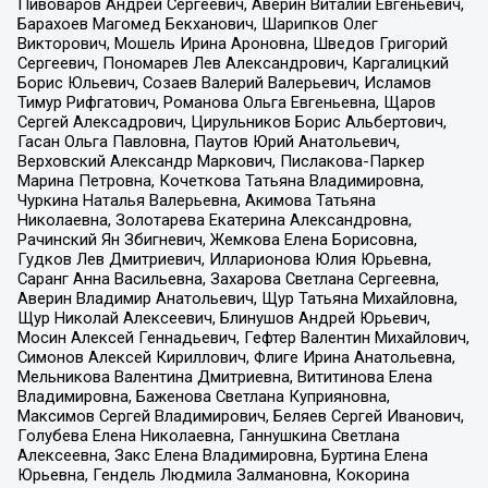
Пивоваров Андрей Сергеевич, Аверин Виталий Евгеньевич,
Барахоев Магомед Бекханович, Шарипков Олег
Викторович, Мошель Ирина Ароновна, Шведов Григорий
Сергеевич, Пономарев Лев Александрович, Каргалицкий
Борис Юльевич, Созаев Валерий Валерьевич, Исламов
Тимур Рифгатович, Романова Ольга Евгеньевна, Щаров
Сергей Алексадрович, Цирульников Борис Альбертович,
Гасан Ольга Павловна, Паутов Юрий Анатольевич,
Верховский Александр Маркович, Пислакова-Паркер
Марина Петровна, Кочеткова Татьяна Владимировна,
Чуркина Наталья Валерьевна, Акимова Татьяна
Николаевна, Золотарева Екатерина Александровна,
Рачинский Ян Збигневич, Жемкова Елена Борисовна,
Гудков Лев Дмитриевич, Илларионова Юлия Юрьевна,
Саранг Анна Васильевна, Захарова Светлана Сергеевна,
Аверин Владимир Анатольевич, Щур Татьяна Михайловна,
Щур Николай Алексеевич, Блинушов Андрей Юрьевич,
Мосин Алексей Геннадьевич, Гефтер Валентин Михайлович,
Симонов Алексей Кириллович, Флиге Ирина Анатольевна,
Мельникова Валентина Дмитриевна, Вититинова Елена
Владимировна, Баженова Светлана Куприяновна,
Максимов Сергей Владимирович, Беляев Сергей Иванович,
Голубева Елена Николаевна, Ганнушкина Светлана
Алексеевна, Закс Елена Владимировна, Буртина Елена
Юрьевна, Гендель Людмила Залмановна, Кокорина