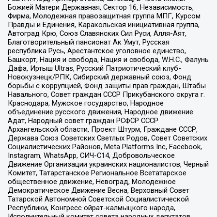
Божией Матери Державная, Сектор 16, Независимость,
Фирма, Молодежная правозащитная группа МПГ, Курсом
Правды и Единения, Каракольская инициативная группа,
Автоград Крю, Союз Славянских Сил Руси, Алля-Аят,
Благотворительный пансионат Ак Умут, Русская
республика Русь, Арестантское уголовное единство,
Башкорт, Нация и свобода, Нация и свобода, W.H.С., Фалунь
Дафа, Иртыш Ultras, Русский Патриотический клуб-
Новокузнецк/РПК, Сибирский державный союз, Фонд
борьбы с коррупцией, Фонд защиты прав граждан, Штабы
Навального, Совет граждан СССР Прикубанского округа г.
Краснодара, Мужское государство, Народное
объединение русского движения, Народное движение
Адат, Народный совет граждан РСФСР СССР
Архангельской области, Проект Штурм, Граждане СССР,
Держава Союз Советских Светлых Родов, Совет Советских
Социалистических Районов, Meta Platforms Inc, Facebook,
Instagram, WhatsApp, СИЧ-С14, Добровольческое
Движение Организации украинских националистов, Черный
Комитет, Татарстанское Региональное Всетатарское
общественное движение, Невоград, Молодежное
Демократическое Движение Весна, Верховный Совет
Татарской Автономной Советской Социалистической
Республики, Конгресс ойрат-калмыцкого народа,
Исполнительный комитет совета народных депутатов