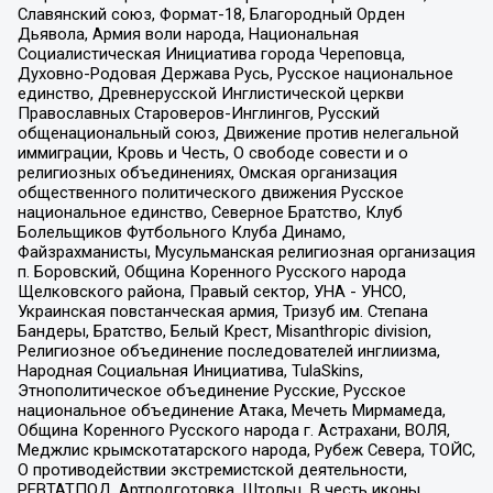
Славянский союз, Формат-18, Благородный Орден
Дьявола, Армия воли народа, Национальная
Социалистическая Инициатива города Череповца,
Духовно-Родовая Держава Русь, Русское национальное
единство, Древнерусской Инглистической церкви
Православных Староверов-Инглингов, Русский
общенациональный союз, Движение против нелегальной
иммиграции, Кровь и Честь, О свободе совести и о
религиозных объединениях, Омская организация
общественного политического движения Русское
национальное единство, Северное Братство, Клуб
Болельщиков Футбольного Клуба Динамо,
Файзрахманисты, Мусульманская религиозная организация
п. Боровский, Община Коренного Русского народа
Щелковского района, Правый сектор, УНА - УНСО,
Украинская повстанческая армия, Тризуб им. Степана
Бандеры, Братство, Белый Крест, Misanthropic division,
Религиозное объединение последователей инглиизма,
Народная Социальная Инициатива, TulaSkins,
Этнополитическое объединение Русские, Русское
национальное объединение Атака, Мечеть Мирмамеда,
Община Коренного Русского народа г. Астрахани, ВОЛЯ,
Меджлис крымскотатарского народа, Рубеж Севера, ТОЙС,
О противодействии экстремистской деятельности,
РЕВТАТПОД, Артподготовка, Штольц, В честь иконы