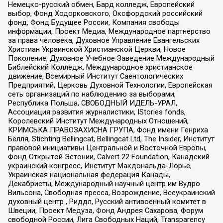
Немецко-русский обмен, Бард колледж, Европейский
выбор, Фонд Ходорковского, Оксфордский российский
фонд, Фонд Будущее России, Компания свободы
информации, Проект Медиа, Международное партнерство
за права человека, Духовное Управление Евангельских
Христиан Украинской Христианской Церкви, Новое
Поколение, Духовное Учебное Заведение Международный
Библейский Колледж, Международное христианское
движение, Всемирный Институт Саентологических
Предприятий, Церковь Духовной Технологии, Европейская
сеть организаций по наблюдению за выборами,
Республика Польша, СВОБОДНЫЙ ИДЕЛЬ-УРАЛ,
Ассоциация развития журналистики, IStories fonds,
Королевский Институт Международных Отношений,
КРИМСЬКА ПРАВОЗАХИСНА ГРУПА, Фонд имени Генриха
Бёлля, Stichting Bellingcat, Bellingcat Ltd, The Insider, Институт
правовой инициативы Центральной и Восточной Европы,
Фонд Открытой Эстонии, Calvert 22 Foundation, Канадский
украинский конгресс, Институт Макдональда-Лорье,
Украинская национальная федерация Канады,
Декабристы, Международный научный центр им Вудро
Вильсона, Свободная пресса, Возрождение, Всеукраинский
духовный центр , Риддл, Русский антивоенный комитет в
Швеции, Проект Медуза, Фонд Андрея Сахарова, Форум
свободной России, Лига Свободных Наций, Transparеncy