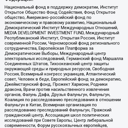
Национальный фонд в поддержку демократии, Институт
Открытое Общество Фонд Содействия, Фонд Открытое
общество, Американо-российский фонд по
экономическому и правовому развитию, Национальный
Демократический Институт Международных Отношений,
MEDIA DEVELOPMENT INVESTMENT FUND, Международный
Республиканский Институт, Открытая Россия, Институт
современной России, Черноморский фонд регионального
сотрудничества, Европейская Платформа за
Демократические Выборы, Международный центр
электоральных исследований, Германский фонд Маршалла
Соединенных Штатов, Тихоокеанский центр защиты
окружающей среды и природных ресурсов, Свободная
Россия, Всемирный конгресс украинцев, Атлантический
совет, Человек в беде, Европейский фонд за демократию,
Джеймстаунский фонд, Прожект Хармони, Родники
дракона, Врачи против насильственного извлечения
органов, Фалунь Дафа, Друзья Фалуньгун, Фалуньгун,
Коалиция по расследованию преследования в отношении
Фалуньгун в Китае, Всемирная организация по
расследованию преследований Фалуньгун, Пражский
гражданский центр, Ассоциация школ политических
исследований при Совете Европы, Центр либеральной
современности, Форум русскоязычных европейцев,