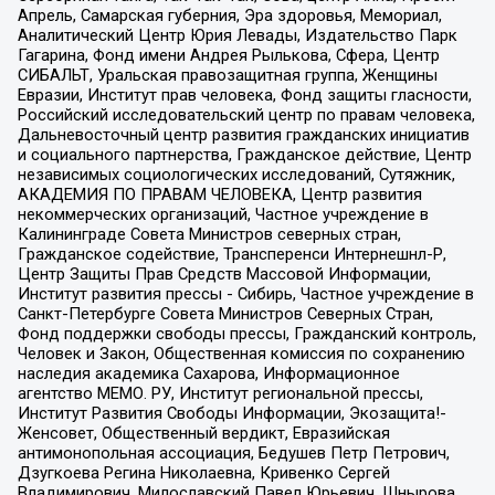
Апрель, Самарская губерния, Эра здоровья, Мемориал,
Аналитический Центр Юрия Левады, Издательство Парк
Гагарина, Фонд имени Андрея Рылькова, Сфера, Центр
СИБАЛЬТ, Уральская правозащитная группа, Женщины
Евразии, Институт прав человека, Фонд защиты гласности,
Российский исследовательский центр по правам человека,
Дальневосточный центр развития гражданских инициатив
и социального партнерства, Гражданское действие, Центр
независимых социологических исследований, Сутяжник,
АКАДЕМИЯ ПО ПРАВАМ ЧЕЛОВЕКА, Центр развития
некоммерческих организаций, Частное учреждение в
Калининграде Совета Министров северных стран,
Гражданское содействие, Трансперенси Интернешнл-Р,
Центр Защиты Прав Средств Массовой Информации,
Институт развития прессы - Сибирь, Частное учреждение в
Санкт-Петербурге Совета Министров Северных Стран,
Фонд поддержки свободы прессы, Гражданский контроль,
Человек и Закон, Общественная комиссия по сохранению
наследия академика Сахарова, Информационное
агентство МЕМО. РУ, Институт региональной прессы,
Институт Развития Свободы Информации, Экозащита!-
Женсовет, Общественный вердикт, Евразийская
антимонопольная ассоциация, Бедушев Петр Петрович,
Дзугкоева Регина Николаевна, Кривенко Сергей
Владимирович, Милославский Павел Юрьевич, Шнырова