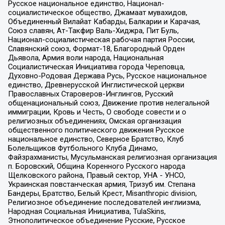
Русское национальное единство, Национал-
социалистическое общество, Джамаат мувахидов,
Объединенный Вилайат Кабарды, Балкарии и Карачая,
Союз славян, Ат-Такфир Валь-Хиджра, Пит Буль,
Национал-социалистическая рабочая партия России,
Славянский союз, Формат-18, Благородный Орден
Дьявола, Армия воли народа, Национальная
Социалистическая Инициатива города Череповца,
Духовно-Родовая Держава Русь, Русское национальное
единство, Древнерусской Инглистической церкви
Православных Староверов-Инглингов, Русский
общенациональный союз, Движение против нелегальной
иммиграции, Кровь и Честь, О свободе совести и о
религиозных объединениях, Омская организация
общественного политического движения Русское
национальное единство, Северное Братство, Клуб
Болельщиков Футбольного Клуба Динамо,
Файзрахманисты, Мусульманская религиозная организация
п. Боровский, Община Коренного Русского народа
Щелковского района, Правый сектор, УНА - УНСО,
Украинская повстанческая армия, Тризуб им. Степана
Бандеры, Братство, Белый Крест, Misanthropic division,
Религиозное объединение последователей инглиизма,
Народная Социальная Инициатива, TulaSkins,
Этнополитическое объединение Русские, Русское