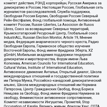
комитет действия, РЭНД корпорейшн, Русская Америка за
демократию в России, Настоящая Россия, Глобальная сеть
журналистов-расследователей, Служба поддержки,
Свободная Россия Берлин, Свободная Россия Северный
Рейн-Вестфалия, Фонд глобальной помощи, Антивоенный
комитет России, Russie-Libertes, La Asocicion de Rusos
Libres, Союз за возвращение Северных территорий,
Крымскотатарский Ресурсный Центр, Глобальный союз
IndustriALL, Russian Election Monitor, Article 19, Мнение
медиа, Федерация анархического черного креста, Радио
Свободная Европа, Германское общество изучения
Восточной Европы, Фонд имени Фридриха Эберта, XZ
gGmbH, Мобильная академия поддержки гендерной
демократии и миротворчества, Форум имени Льва
Копелева, American Councils for International Education,
Cultural Vistas, Institute of International Education,
Антивоенное движение Антальи, Открытый диалог, Школа
международных отношений и государственной политики
им Питера Мунка, Российско-канадский демократический
альянс, Школа международных отношений им Нормана
Патерсона, Центр Гражданских Свобод, Фонд Бориса
Немцова за Свободу, Фонд имени Фридриха Науманна за
свободу, Феминистское антивоенное сопротивление,
Комитет независимости Ингушетии, Прометей, Stop
Occupation of Karelia, Вернись живым, Фридом Хаус, СОТА