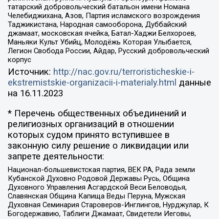
татарский добровольческий батальон имени Номана
Челебиджихана, Азов, Партия исламского возрождения
Таджикистана, Народная самооборона, Дуббайский
джамаат, московская ячейка, Батал-Хаджи Белхороев,
Маньяки Культ Убийц, Молодёжь Которая Улыбается,
Легион Свобода России, Айдар, Русский добровольческий
корпус
Источник:
http://nac.gov.ru/terroristicheskie-i-
ekstremistskie-organizacii-i-materialy.html
данные
на
16.11.2023
* Перечень общественных объединений и
религиозных организаций в отношении
которых судом принято вступившее в
законную силу решение о ликвидации или
запрете деятельности:
Национал-большевистская партия, ВЕК РА, Рада земли
Кубанской Духовно Родовой Державы Русь, Община
Духовного Управления Асгардской Веси Беловодья,
Славянская Община Капища Веды Перуна, Мужская
Духовная Семинария Староверов-Инглингов, Нурджулар, К
Богодержавию, Таблиги Джамаат, Свидетели Иеговы,