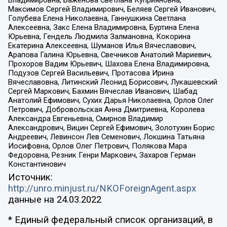
Владимировна, Баженова Светлана Куприяновна,
Максимов Сергей Владимирович, Беляев Сергей Иванович,
Голубева Елена Николаевна, Ганнушкина Светлана
Алексеевна, Закс Елена Владимировна, Буртина Елена
Юрьевна, Гендель Людмила Залмановна, Кокорина
Екатерина Алексеевна, Шуманов Илья Вячеславович,
Арапова Галина Юрьевна, Свечников Анатолий Мариевич,
Прохоров Вадим Юрьевич, Шахова Елена Владимировна,
Подузов Сергей Васильевич, Протасова Ирина
Вячеславовна, Литинский Леонид Борисович, Лукашевский
Сергей Маркович, Бахмин Вячеслав Иванович, Шабад
Анатолий Ефимович, Сухих Дарья Николаевна, Орлов Олег
Петрович, Добровольская Анна Дмитриевна, Королева
Александра Евгеньевна, Смирнов Владимир
Александрович, Вицин Сергей Ефимович, Золотухин Борис
Андреевич, Левинсон Лев Семенович, Локшина Татьяна
Иосифовна, Орлов Олег Петрович, Полякова Мара
Федоровна, Резник Генри Маркович, Захаров Герман
Константинович
Источник:
http://unro.minjust.ru/NKOForeignAgent.aspx
данные на
24.03.2022
* Единый федеральный список организаций, в