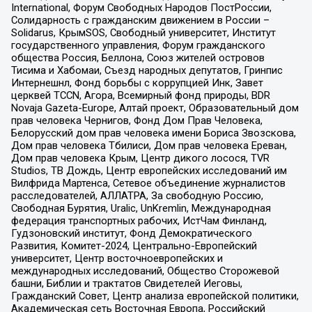
International, Форум Свободных Народов ПостРоссии,
Солидарность с гражданским движением в России –
Solidarus, КрымSOS, Свободный университет, Институт
государственного управления, Форум гражданского
общества Россия, Беллона, Союз жителей островов
Тисима и Хабомаи, Съезд народных депутатов, Гринпис
Интернешнл, Фонд борьбы с коррупцией Инк, Завет
церквей TCCN, Агора, Всемирный фонд природы, BDR
Novaja Gazeta-Europe, Алтай проект, Образовательный дом
прав человека Чернигов, Фонд Дом Прав Человека,
Белорусский дом прав человека имени Бориса Звозскова,
Дом прав человека Тбилиси, Дом прав человека Ереван,
Дом прав человека Крым, Центр дикого лосося, TVR
Studios, ТВ Дождь, Центр европейских исследований им
Вилфрида Мартенса, Сетевое объединение журналистов
расследователей, АЛЛАТРА, За свободную Россию,
Свободная Бурятия, Uralic, UnKremlin, Международная
федерация транспортных рабочих, ИстЧам Финланд,
Гудзоновский институт, Фонд Демократического
Развития, Комитет-2024, Центрально-Европейский
университет, Центр восточноевропейских и
международных исследований, Общество Сторожевой
башни, Библии и трактатов Свидетелей Иеговы,
Гражданский Совет, Центр анализа европейской политики,
Академическая сеть Восточная Европа, Российский