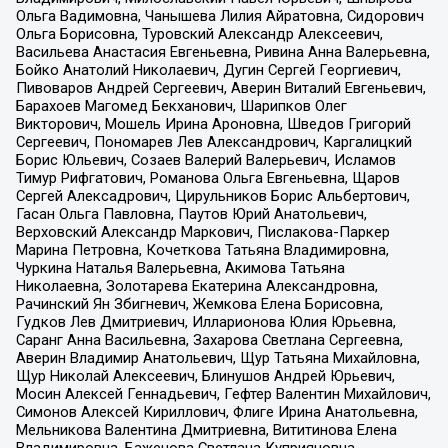
Ольга Вадимовна, Чанышева Лилия Айратовна, Сидорович
Ольга Борисовна, Туровский Александр Алексеевич,
Васильева Анастасия Евгеньевна, Ривина Анна Валерьевна,
Бойко Анатолий Николаевич, Дугин Сергей Георгиевич,
Пивоваров Андрей Сергеевич, Аверин Виталий Евгеньевич,
Барахоев Магомед Бекханович, Шарипков Олег
Викторович, Мошель Ирина Ароновна, Шведов Григорий
Сергеевич, Пономарев Лев Александрович, Каргалицкий
Борис Юльевич, Созаев Валерий Валерьевич, Исламов
Тимур Рифгатович, Романова Ольга Евгеньевна, Щаров
Сергей Алексадрович, Цирульников Борис Альбертович,
Гасан Ольга Павловна, Паутов Юрий Анатольевич,
Верховский Александр Маркович, Пислакова-Паркер
Марина Петровна, Кочеткова Татьяна Владимировна,
Чуркина Наталья Валерьевна, Акимова Татьяна
Николаевна, Золотарева Екатерина Александровна,
Рачинский Ян Збигневич, Жемкова Елена Борисовна,
Гудков Лев Дмитриевич, Илларионова Юлия Юрьевна,
Саранг Анна Васильевна, Захарова Светлана Сергеевна,
Аверин Владимир Анатольевич, Щур Татьяна Михайловна,
Щур Николай Алексеевич, Блинушов Андрей Юрьевич,
Мосин Алексей Геннадьевич, Гефтер Валентин Михайлович,
Симонов Алексей Кириллович, Флиге Ирина Анатольевна,
Мельникова Валентина Дмитриевна, Вититинова Елена