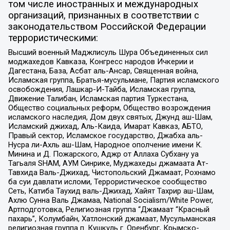
том числе иностранных и международных
организаций, признанных в соответствии с
законодательством Российской Федерации
террористическими:
Высший военный Маджлисуль Шура Объединенных сил
моджахедов Кавказа, Конгресс народов Ичкерии и
Дагестана, База, Асбат аль-Ансар, Священная война,
Исламская группа, Братья-мусульмане, Партия исламского
освобождения, Лашкар-И-Тайба, Исламская группа,
Движение Талибан, Исламская партия Туркестана,
Общество социальных реформ, Общество возрождения
исламского наследия, Дом двух святых, Джунд аш-Шам,
Исламский джихад, Аль-Каида, Имарат Кавказ, АБТО,
Правый сектор, Исламское государство, Джабха аль-
Нусра ли-Ахль аш-Шам, Народное ополчение имени К.
Минина и Д. Пожарского, Аджр от Аллаха Субхану уа
Тагьаля SHAM, АУМ Синрике, Муджахеды джамаата Ат-
Тавхида Валь-Джихад, Чистопольский Джамаат, Рохнамо
ба суи давлати исломи, Террористическое сообщество
Сеть, Катиба Таухид валь-Джихад, Хайят Тахрир аш-Шам,
Ахлю Сунна Валь Джамаа, National Socialism/White Power,
Артподготовка, Религиозная группа “Джамаат “Красный
пахарь”, Колумбайн, Хатлонский джамаат, Мусульманская
религиозная группа п. Кушкуль г. Оренбург, Крымско-