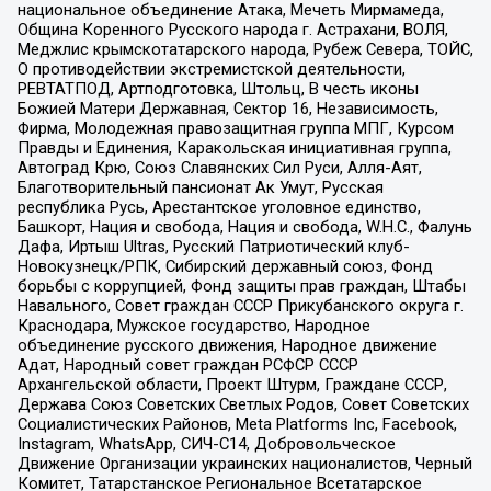
национальное объединение Атака, Мечеть Мирмамеда,
Община Коренного Русского народа г. Астрахани, ВОЛЯ,
Меджлис крымскотатарского народа, Рубеж Севера, ТОЙС,
О противодействии экстремистской деятельности,
РЕВТАТПОД, Артподготовка, Штольц, В честь иконы
Божией Матери Державная, Сектор 16, Независимость,
Фирма, Молодежная правозащитная группа МПГ, Курсом
Правды и Единения, Каракольская инициативная группа,
Автоград Крю, Союз Славянских Сил Руси, Алля-Аят,
Благотворительный пансионат Ак Умут, Русская
республика Русь, Арестантское уголовное единство,
Башкорт, Нация и свобода, Нация и свобода, W.H.С., Фалунь
Дафа, Иртыш Ultras, Русский Патриотический клуб-
Новокузнецк/РПК, Сибирский державный союз, Фонд
борьбы с коррупцией, Фонд защиты прав граждан, Штабы
Навального, Совет граждан СССР Прикубанского округа г.
Краснодара, Мужское государство, Народное
объединение русского движения, Народное движение
Адат, Народный совет граждан РСФСР СССР
Архангельской области, Проект Штурм, Граждане СССР,
Держава Союз Советских Светлых Родов, Совет Советских
Социалистических Районов, Meta Platforms Inc, Facebook,
Instagram, WhatsApp, СИЧ-С14, Добровольческое
Движение Организации украинских националистов, Черный
Комитет, Татарстанское Региональное Всетатарское