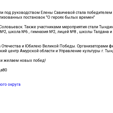
али под руководством Елены Савичевой стала победителем
изованных постановок "О героях былых времен"
 Соловьевск. Также участниками мероприятия стали Тынди
№2, школа №6 , гимназия №2, лицей №8 , школы Талдана и
а Отечества и Юбилею Великой Победы. Организаторами ф
ий центр Амурской области и Управление культуры г. Тын
 и желаем новых побед!
да80
ого округа