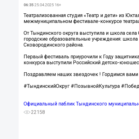
06:35
25.04.2025 16+
Театрализованная студия «Театр и дети» из Юкт
межмуниципальном фестивале-конкурсе театрал
От Тындинского округа выступила и школа села
городские образовательные учреждения: школа 
Сковородинского района.
Первый фестиваль приурочили к Году защитник
конкурса выступили Российский детско-юношеск
Поздравляем наших звездочек ! Гордимся вами
#ТындинскийОкруг #ПозывнойКультура #Побе
Официальный паблик Тындинского муниципальн
22158