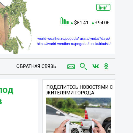
81.41
94.06
world-weather.ru/pogoda/russia/tynda/7days/
https://world-weather.ru/pogoda/russia/irkutsk/
ОБРАТНАЯ СВЯЗЬ
под
ПОДЕЛИТЕСЬ НОВОСТЯМИ С
ЖИТЕЛЯМИ ГОРОДА
в