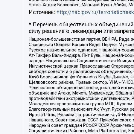
Батал-Хаджи Белхороев, Маньяки Культ Убийц, М
Источник:
http://nac.gov.ru/terroristichesk
* Перечень общественных объединений 
силу решение о ликвидации или запрете
Национал-большевистская партия, ВЕК РА, Рада 
Славянская Община Капища Веды Перуна, Мужская
Русское национальное единство, Национал-социа
Ат-Такфир Валь-Хиджра, Пит Буль, Национал-соц
народа, Национальная Социалистическая Инициат
Инглистической церкви Православных Староверов
свободе совести и о религиозных объединениях,
Клуб Болельщиков Футбольного Клуба Динамо, Фа
Щелковского района, Правый сектор, УНА - УНСО, У
Религиозное объединение последователей инглии
объединение Атака, Мечеть Мирмамеда, Община К
противодействии экстремистской деятельности, 
Молодежная правозащитная группа МПГ, Курсом П
Благотворительный пансионат Ак Умут, Русская ре
Иртыш Ultras, Русский Патриотический клуб-Нов
Навального, Совет граждан СССР Прикубанского 
Народный совет граждан РСФСР СССР Архангельск
Социалистических Районов, Meta Platforms Inc, 