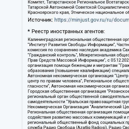
Комитет, Татарстанское Региональное Всетатар
Татарской Автономной Советской Социалистическ
Красноярского края, Этническое национальное о
Источник:
https://minjust.gov.ru/ru/doc
* Реестр иностранных агентов:
Калининградская региональная общественная организация "Экозащита!-Женсовет", Фонд содействия защите прав и свобод граждан "Общественный вердикт", Фонд "Институт Развития Свободы Информации", Частное учреждение "Информационное агентство МЕМО. РУ", Региональная общественная организация "Общественная комиссия по сохранению наследия академика Сахарова", Фонд поддержки свободы прессы, Санкт-Петербургская общественная правозащитная организация "Гражданский контроль", Межрегиональная общественная организация "Информационно-просветительский центр "Мемориал", Региональный Фонд "Центр Защиты Прав Средств Массовой Информации", с 05.12.2023 Фонд "Центр Защиты Прав Средств массовой информации", Региональная общественная благотворительная организация помощи беженцам и мигрантам "Гражданское содействие", Негосударственное образовательное учреждение дополнительного профессионального образования (повышение квалификации) специалистов "АКАДЕМИЯ ПО ПРАВАМ ЧЕЛОВЕКА", Свердловская региональная общественная организация "Сутяжник", Автономная некоммерческая организация "Центр независимых социологических исследований", Союз общественных объединений "Российский исследовательский центр по правам человека", Региональное общественное учреждение научно-информационный центр "МЕМОРИАЛ", Некоммерческая организация "Фонд защиты гласности", Автономная некоммерческая организация "Институт прав человека", Городская общественная организация "Екатеринбургское общество "МЕМОРИАЛ", Городская общественная организация "Рязанское историко-просветительское и правозащитное общество "Мемориал" (Рязанский Мемориал), Челябинский региональный орган общественной самодеятельности – женское общественное объединение "Женщины Евразии", Челябинский региональный орган общественной самодеятельности "Уральская правозащитная группа", Фонд содействия защите здоровья и социальной справедливости имени Андрея Рылькова, Автономная Некоммерческая Организация "Аналитический Центр Юрия Левады", Автономная некоммерческая организация социальной поддержки населения "Проект Апрель", Региональная общественная организация помощи женщинам и детям, находящимся в кризисной ситуации "Информационно-методический центр "Анна", Фонд содействия развитию массовых коммуникаций и правовому просвещению "Так-так-Так", Фонд содействия устойчивому развитию "Серебряная тайга", Свердловский региональный общественный фонд социальных проектов "Новое время", "Idel.Реалии", Кавказ.Реалии, Крым.Реалии, Телеканал Настоящее Время, Татаро-башкирская служба Радио Свобода (Azatliq Radiosi), Радио Свободная Европа/Радио Свобода (PCE/PC), "Сибирь.Реалии", "Фактограф", Благотворительный фонд помощи осужденным и их семьям, Автономная некоммерческая организация "Институт глобализации и социальных движений", Фонд "В защиту прав заключенных", Частное учреждение "Центр поддержки и содействия развитию средств массовой информации", Пензенский региональный общественный благотворительный фонд "Гражданский союз", "Север.Реалии", Некоммерческая организация Фонд "Правовая инициатива", 