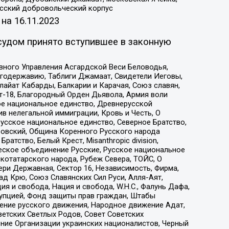
усский добровольческий корпус
 на
16.11.2023
судом принято вступившее в законную
вного Управления Асгардской Веси Беловодья,
годержавию, Таблиги Джамаат, Свидетели Иеговы,
айат Кабарды, Балкарии и Карачая, Союз славян,
т-18, Благородный Орден Дьявола, Армия воли
ое национальное единство, Древнерусской
 нелегальной иммиграции, Кровь и Честь, О
усское национальное единство, Северное Братство,
ровский, Община Коренного Русского народа
атство, Белый Крест, Misanthropic division,
еское объединение Русские, Русское национальное
котатарского народа, Рубеж Севера, ТОЙС, О
ри Державная, Сектор 16, Независимость, Фирма,
д Крю, Союз Славянских Сил Руси, Алля-Аят,
я и свобода, Нация и свобода, W.H.С., Фалунь Дафа,
рупцией, Фонд защиты прав граждан, Штабы
ение русского движения, Народное движение Адат,
етских Светлых Родов, Совет Советских
ение Организации украинских националистов, Черный