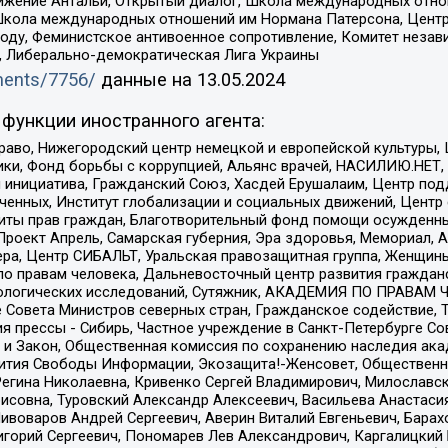
ое движение Антальи, Открытый диалог, Школа международных отн
Школа международных отношений им Нормана Патерсона, Центр
ду, Феминистское антивоенное сопротивление, Комитет независ
а, Либерально-демократическая Лига Украины
uments/7756/
данные на
13.05.2024
функции иностранного агента:
раво, Нижегородский центр немецкой и европейской культуры,
тики, Фонд борьбы с коррупцией, Альянс врачей, НАСИЛИЮ.НЕТ,
я инициатива, Гражданский Союз, Хасдей Ерушалаим, Центр по
юченных, Институт глобализации и социальных движений, Цент
ты прав граждан, Благотворительный фонд помощи осужденным
а, Проект Апрель, Самарская губерния, Эра здоровья, Мемориал
ера, Центр СИБАЛЬТ, Уральская правозащитная группа, Женщины
по правам человека, Дальневосточный центр развития гражданс
ологических исследований, Сутяжник, АКАДЕМИЯ ПО ПРАВАМ Ч
е Совета Министров северных стран, Гражданское содействие,
я прессы - Сибирь, Частное учреждение в Санкт-Петербурге С
 и Закон, Общественная комиссия по сохранению наследия ак
звития Свободы Информации, Экозащита!-Женсовет, Общественн
Регина Николаевна, Кривенко Сергей Владимирович, Милославс
совна, Туровский Александр Алексеевич, Васильева Анастасия
Пивоваров Андрей Сергеевич, Аверин Виталий Евгеньевич, Бара
горий Сергеевич, Пономарев Лев Александрович, Каргалицкий 