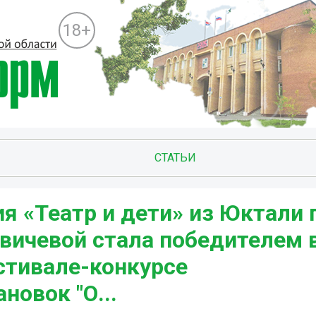
18+
СТАТЬИ
я «Театр и дети» из Юктали 
вичевой стала победителем 
тивале-конкурсе
новок "О...