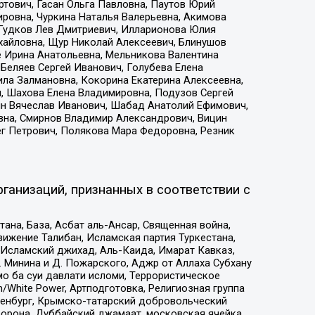
тович, Гасан Ольга Павловна, Паутов Юрий
ровна, Чуркина Наталья Валерьевна, Акимова
 Гудков Лев Дмитриевич, Илларионова Юлия
ихайловна, Щур Николай Алексеевич, Блинушов
е Ирина Анатольевна, Мельникова Валентина
Беляев Сергей Иванович, Голубева Елена
ила Залмановна, Кокорина Екатерина Алексеевна,
, Шахова Елена Владимировна, Подузов Сергей
ин Вячеслав Иванович, Шабад Анатолий Ефимович,
вна, Смирнов Владимир Александрович, Вицин
ег Петрович, Полякова Мара Федоровна, Резник
ганизаций, признанных в соответствии с
на, База, Асбат аль-Ансар, Священная война,
ижение Талибан, Исламская партия Туркестана,
Исламский джихад, Аль-Каида, Имарат Кавказ,
 Минина и Д. Пожарского, Аджр от Аллаха Субхану
о ба суи давлати исломи, Террористическое
/White Power, Артподготовка, Религиозная группа
Оренбург, Крымско-татарский добровольческий
орона, Дуббайский джамаат, московская ячейка,