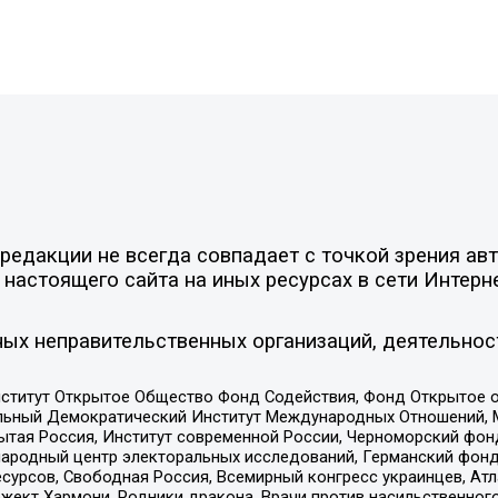
едакции не всегда совпадает с точкой зрения авт
настоящего сайта на иных ресурсах в сети Интерн
ых неправительственных организаций, деятельнос
ститут Открытое Общество Фонд Содействия, Фонд Открытое 
альный Демократический Институт Международных Отношений,
тая Россия, Институт современной России, Черноморский фонд
родный центр электоральных исследований, Германский фонд
рсов, Свободная Россия, Всемирный конгресс украинцев, Атла
ект Хармони, Родники дракона, Врачи против насильственного