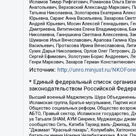
Исламов Тимур Рифгатович, Романова Ольга Евге
Анатольевич, Верховский Александр Маркович, П
Татьяна Николаевна, Золотарева Екатерина Алек
Юрьевна, Саранг Анна Васильевна, Захарова Свет
Андрей Юрьевич, Мосин Алексей Геннадьевич, Ге
Дмитриевна, Вититинова Елена Владимировна, Ба
Николаевна, Ганнушкина Светлана Алексеевна, За
Шуманов Илья Вячеславович, Арапова Галина Юрь
Васильевич, Протасова Ирина Вячеславовна, Лит
Сухих Дарья Николаевна, Орлов Олег Петрович, 
Сергей Ефимович, Золотухин Борис Андреевич, Л
Генри Маркович, Захаров Герман Константинович
Источник:
http://unro.minjust.ru/NKOFore
* Единый федеральный список организа
законодательством Российской Федера
Высший военный Маджлисуль Шура Объединенных с
Исламская группа, Братья-мусульмане, Партия ис
Общество социальных реформ, Общество возрожд
АБТО, Правый сектор, Исламское государство, Д
уа Тагьаля SHAM, АУМ Синрике, Муджахеды джама
сообщество Сеть, Катиба Таухид валь-Джихад, Хай
“Джамаат “Красный пахарь”, Колумбайн, Хатлонск
батальон имени Номана Челебиджихана, Азов, Па