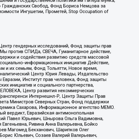
ошений и государственной политики им Питера Мунка,
 Гражданских Свобод, Фонд Бориса Немцова за
имости Ингушетии, Прометей, Stop Occupation of
 Центр гендерных исследований, Фонд защиты прав
 Мы против СПИДа, СВЕЧА, Гуманитарное действие,
ддержки и содействия развитию средств массовой
р социально-информационных инициатив Действие,
 и их семьям, Фонд Тольятти, Новое время,
, Аналитический Центр Юрия Левады, Издательство
 Евразии, Институт прав человека, Фонд защиты
ких инициатив и социального партнерства,
ЕЛОВЕКА, Центр развития некоммерческих
 Трансперенси Интернешнл-Р, Центр Защиты Прав
овета Министров Северных Стран, Фонд поддержки
адемика Сахарова, Информационное агентство МЕМО.
ый вердикт, Евразийская антимонопольная
кий Павел Юрьевич, Шнырова Ольга Вадимовна,
 Евгеньевна, Ривина Анна Валерьевна, Бойко
хоев Магомед Бекханович, Шарипков Олег
Борис Юльевич, Созаев Валерий Валерьевич,