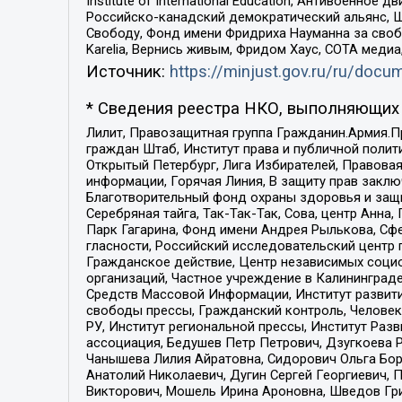
Institute of International Education, Антивоенн
Российско-канадский демократический альянс, 
Свободу, Фонд имени Фридриха Науманна за свобо
Karelia, Вернись живым, Фридом Хаус, СОТА меди
Источник:
https://minjust.gov.ru/ru/doc
* Сведения реестра НКО, выполняющих 
Лилит, Правозащитная группа Гражданин.Армия.П
граждан Штаб, Институт права и публичной поли
Открытый Петербург, Лига Избирателей, Правова
информации, Горячая Линия, В защиту прав закл
Благотворительный фонд охраны здоровья и защи
Серебряная тайга, Так-Так-Так, Сова, центр Анн
Парк Гагарина, Фонд имени Андрея Рылькова, Сф
гласности, Российский исследовательский центр 
Гражданское действие, Центр независимых соци
организаций, Частное учреждение в Калининград
Средств Массовой Информации, Институт развити
свободы прессы, Гражданский контроль, Человек
РУ, Институт региональной прессы, Институт Ра
ассоциация, Бедушев Петр Петрович, Дзугкоева 
Чанышева Лилия Айратовна, Сидорович Ольга Бори
Анатолий Николаевич, Дугин Сергей Георгиевич, 
Викторович, Мошель Ирина Ароновна, Шведов Гри