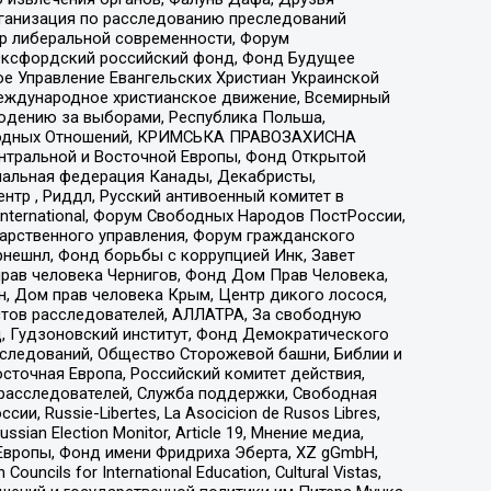
рганизация по расследованию преследований
тр либеральной современности, Форум
 Оксфордский российский фонд, Фонд Будущее
е Управление Евангельских Христиан Украинской
еждународное христианское движение, Всемирный
людению за выборами, Республика Польша,
народных Отношений, КРИМСЬКА ПРАВОЗАХИСНА
ы Центральной и Восточной Европы, Фонд Открытой
иональная федерация Канады, Декабристы,
тр , Риддл, Русский антивоенный комитет в
nternational, Форум Свободных Народов ПостРоссии,
дарственного управления, Форум гражданского
рнешнл, Фонд борьбы с коррупцией Инк, Завет
прав человека Чернигов, Фонд Дом Прав Человека,
н, Дом прав человека Крым, Центр дикого лосося,
стов расследователей, АЛЛАТРА, За свободную
д, Гудзоновский институт, Фонд Демократического
сследований, Общество Сторожевой башни, Библии и
сточная Европа, Российский комитет действия,
-расследователей, Служба поддержки, Свободная
 Russie-Libertes, La Asocicion de Rusos Libres,
an Election Monitor, Article 19, Мнение медиа,
Европы, Фонд имени Фридриха Эберта, XZ gGmbH,
ls for International Education, Cultural Vistas,