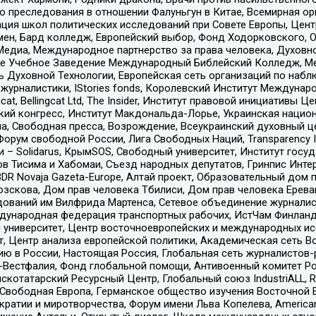
ию преследования в отношении Фалуньгун в Китае, Всемирная о
ация школ политических исследований при Совете Европы, Цен
мен, Бард колледж, Европейский выбор, Фонд Ходорковского,
едиа, Международное партнерство за права человека, Духовно
ое Учебное Заведение Международный Библейский Колледж, М
ь Духовной Технологии, Европейская сеть организаций по наб
урналистики, IStories fonds, Королевский Институт Между
gcat, Bellingcat Ltd, The Insider, Институт правовой инициатив
инский конгресс, Институт Макдональда-Лорье, Украинская нац
, Свободная пресса, Возрождение, Всеукраинский духовный цен
орум свободной России, Лига Свободных Наций, Transparеncy I
– Solidarus, КрымSOS, Свободный университет, Институт госу
в Тисима и Хабомаи, Съезд народных депутатов, Гринпис Инте
DR Novaja Gazeta-Europe, Алтай проект, Образовательный дом 
зскова, Дом прав человека Тбилиси, Дом прав человека Ерева
едований им Вилфрида Мартенса, Сетевое объединение журнали
Международная федерация транспортных рабочих, ИстЧам Финлан
й университет, Центр восточноевропейских и международных и
, Центр анализа европейской политики, Академическая сеть Во
ю в России, Настоящая Россия, Глобальная сеть журналистов
естфалия, Фонд глобальной помощи, Антивоенный комитет России,
татарский Ресурсный Центр, Глобальный союз IndustriALL, Russi
 Свободная Европа, Германское общество изучения Восточной 
и и миротворчества, Форум имени Льва Копелева, American Counci