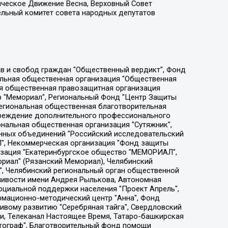
ическое Движение Весна, Верховный Совет
ельный комитет совета народных депутатов
ции социально-правовых программ "Лилит", Дальневосточное общественное движение "Маяк", Санкт-Петербургская ЛГБТ-инициативная группа "Выход", Инициативная группа ЛГБТ+ "Реверс", Алексеев Андрей Викторович, Бекбулатова Таисия Львовна, Беляев Иван Михайлович, Владыкина Елена Сергеевна, Гельман Марат Александрович, Никульшина Вероника Юрьевна, Толоконникова Надежда Андреевна, Шендерович Виктор Анатольевич, Общество с ограниченной ответственностью "Данное сообщение", Общество с ограниченной ответственностью Издательский дом "Новая глава", Айнбиндер Александра Александровна, Московский комьюнити-центр для ЛГБТ+инициатив, Благотворительный фонд развития филантропии, Deutsche Welle (Германия, Kurt-Schumacher-Strasse 3, 53113 Bonn), Борзунова Мария Михайловна, Воробьев Виктор Викторович, Голубева Анна Львовна, Константинова Алла Михайловна, Малкова Ирина Владимировна, Мурадов Мурад Абдулгалимович, Осетинская Елизавета Николаевна, Понасенков Евгений Николаевич, Ганапольский Матвей Юрьевич, Киселев Евгений Алексеевич, Борухович Ирина Григорьевна, Дремин Иван Тимофеевич, Дубровский Дмитрий Викторович, Красноярская региональная общественная организация поддержки и развития альтернативных образовательных технологий и межкультурных коммуникаций "ИНТЕРРА", Маяковская Екатерина Алексеевна, Фейгин Марк Захарович, Филимонов Андрей Викторович, Дзугкоева Регина Николаевна, Доброхотов Роман Александрович, Дудь Юрий Александрович, Елкин Сергей Владимирович, Кругликов Кирилл Игоревич, Сабунаева Мария Леонидовна, Семенов Алексей Владимирович, Шаинян Карен Багратович, Шульман Екатерина Михайловна, Асафьев Артур Валерьевич, Вахштайн Виктор Семенович, Венедиктов Алексей Алексеевич, Лушникова Екатерина Евгеньевна, Волков Леонид Михайлович, Невзоров Александр Глебович, Пархоменко Сергей Борисович, Сироткин Ярослав Николаевич, Кара-Мурза Владимир Владимирович, Баранова Наталья Владимировна, Гозман Леонид Яковлевич, Кагарлицкий Борис Юльевич, Климарев Михаил Валерьевич, Милов Владимир Станиславович, Автономная некоммерческая организация Краснодарский центр современного искусства "Типография", Моргенштерн Алишер Тагирович, Соболь Любовь Эдуардовна, Общество с ограниченной ответственностью "ЛИЗА НОРМ", Каспаров Гарри Кимович, Ходорковский Михаил Борисович, Общество с ограниченной ответственностью "Апрельские тезисы", Данилович Ирина Брониславовна, Кашин Олег Владимирович, Петров Николай Владимирович, Пивоваров Алексей Владимирович, Соколов Михаил Владимирович, Цветкова Юлия Владимировна, Чичваркин Евгений Александрович, Комитет против пыток/Команда против пыток, Общество с ограниченной ответственностью "Первый научный", Общество с ограниченной ответственностью "Вертолет и ко", Белоцерковская Вероника Борисовна, Кац Максим Евгеньевич, Лазарева Татьяна Юрьевна, Шаведдинов Руслан Табризович, Яшин Илья Валерьевич, Общество с ограниченной ответственностью "Иноагент ААВ", Алешковский Дмитрий Петрович, Альбац Евгения Марковна, Быков Дмитрий Львович, Галямина Юлия Евгеньевна, Лойко Сергей Леонидович, Мартынов Кирилл Константинович, Медведев Сергей Александрович, Крашенинников Федор Геннадиевич, Гордеева Катерина Вл