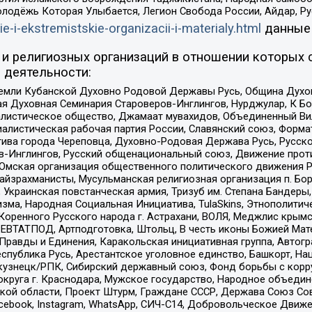
олодёжь Которая Улыбается, Легион Свобода России, Айдар, Р
ie-i-ekstremistskie-organizacii-i-materialy.html
данные
и религиозных организаций в отношении которых 
 деятельности:
земли Кубанской Духовно Родовой Державы Русь, Община Духо
 Духовная Семинария Староверов-Инглингов, Нурджулар, К Бо
листическое общество, Джамаат мувахидов, Объединенный Вил
иалистическая рабочая партия России, Славянский союз, Форма
ива города Череповца, Духовно-Родовая Держава Русь, Русск
-Инглингов, Русский общенациональный союз, Движение против
 Омская организация общественного политического движения Р
йзрахманисты, Мусульманская религиозная организация п. Бо
краинская повстанческая армия, Тризуб им. Степана Бандеры, Бр
зма, Народная Социальная Инициатива, TulaSkins, Этнополитич
оренного Русского народа г. Астрахани, ВОЛЯ, Меджлис крымс
РЕВТАТПОД, Артподготовка, Штольц, В честь иконы Божией Мате
равды и Единения, Каракольская инициативная группа, Автогра
спублика Русь, Арестантское уголовное единство, Башкорт, Наци
окузнецк/РПК, Сибирский державный союз, Фонд борьбы с кор
округа г. Краснодара, Мужское государство, Народное объедин
ой области, Проект Штурм, Граждане СССР, Держава Союз Сов
Facebook, Instagram, WhatsApp, СИЧ-С14, Добровольческое Движ