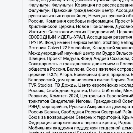
Фалуньгун, Фалуньгун, Коалиция по расследован
Фалуньгун, Пражский гражданский центр, Ассоци
русскоязычных европейцев, Немецко-русский об
России, Компания свободы информации, Проект М
Христианской Церкви, Новое Поколение, Духовн
Институт Саентологических Предприятий, Церков
СВОБОДНЫЙ ИДЕЛЬ-УРАЛ, Ассоциация развития ж
ГРУПА, Фонд имени Генриха Бёлля, Stichting Bellin
Эстонии, Calvert 22 Foundation, Канадский укра
Международный научный центр им Вудро Вильсона
Швеции, Проект Медуза, Фонд Андрея Сахарова, Ф
Солидарность с гражданским движением в России 
общества Россия, Беллона, Союз жителей острово
церквей TCCN, Агора, Всемирный фонд природы, B
Белорусский дом прав человека имени Бориса Зво
TVR Studios, ТВ Дождь, Центр европейских иссл
Россию, Свободная Бурятия, Uralic, UnKremlin, 
Развития, Комитет-2024, Центрально-Европейски
трактатов Свидетелей Иеговы, Гражданский Совет
РЭНД корпорейшн, Русская Америка за демократи
Россия Берлин, Свободная Россия Северный Рейн-В
Союз за возвращение Северных территорий, Крымско
Федерация анархического черного креста, Радио
Мобильная академия поддержки гендерной демократи