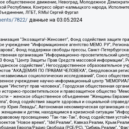
ское общественное движение, Невоград, Молодежное Демократ
ой Республики, Конгресс ойрат-калмыцкого народа, Исполнит
бъединение, ЛГБТ, Я.МЫ Сергей Фургал
uments/7822/
данные на
03.05.2024
Общество с ограниченной ответственностью "Радио Свободная Европа/Радио Свобода", Чешское информационное агентство "MEDIUM-ORIENT", Красноярская региональная общественная организация "Мы против СПИДа", Камалягин Денис Николаевич, Маркелов Сергей Евгеньевич, Пономарев Лев Александрович, Савицкая Людмила Алексеевна, Автономная некоммерческая организация "Центр по работе с проблемой насилия "НАСИЛИЮ.НЕТ", Межрегиональный профессиональный союз работников здравоохранения "Альянс врачей", Юридическое лицо, зарегистрированное в Латвийской Республике, SIA "Medusa Project" (регистрационный номер 40103797863, дата регистрации 10.06.2014), Некоммерческая организация "Фонд по борьбе с коррупцией", Автономная некоммерческая организация "Институт права и публичной политики", Баданин Роман Сергеевич, Гликин Максим Александрович, Железнова Мария Михайловна, Лукьянова Юлия Сергеевна, Маетная Елизавета Витальевна, Маняхин Петр Борисович, Чуракова Ольга Владимировна, Ярош Юлия Петровна, Юридическое лицо "The Insider SIA", зарегистрированное в Риге, Латвийская Республика (дата регистрации 26.06.2015), являющееся администратором доменного имени интернет-издания "The Insider SIA", https://theins.ru, Постернак Алексей Евгеньевич, Рубин Михаил Аркадьевич, Анин Роман Александрович, Юридическое лицо Istories fonds, зарегистрированное в Латвийской Республике (регистрационный номер 50008295751, дата регистрации 24.02.2020), Великовский Дмитрий Александрович, Долинина Ирина Николаевна, Мароховская Алеся Алексеевна, Шлейнов Роман Юрьевич, Шмагун Олеся Валентиновна, Общество с ограниченной ответственностью "Альтаир 2021", Общество с ограниченной ответственностью "Вега 2021", Общество с ограниченной ответственностью "Главный редактор 2021", Общество с ограниченной ответственностью "Ромашки монолит", Важенков Артем Валерьевич, Ивановская областная общественная организация "Центр гендерных исследований", Гурман Юрий Альбертович, Медиапроект "ОВД-Инфо", Егоров Владимир Владимирович, Жилинский Владимир Александрович, Общество с ограниченной ответственностью "ЗП", Иванова София Юрьевна, Карезина Инна Павловна, Кильтау Екатерина Викторовна, Петров Алексей Викторович, Пискунов Сергей Евгеньевич, Смирнов Сергей Сергеевич, Тихонов Михаил Сергеевич, Общество с ограниченной ответственностью "ЖУРНАЛИСТ-ИНОСТРАННЫЙ АГЕНТ", Арапова Галина Юрьевна, Вольтская Татьяна Анатольевна, Американская компания "Mason G.E.S. Anonymous Foundation" (США), являющаяся владельцем интернет-издания https://mnews.world/, Компания "Stichting Bellingcat", зарегистрированная в Нидерландах (дата регистрации 11.07.2018), Захаров Андрей Вячеславович, Клепиковская Екатерина Дмитриевна, Общество с ограниченной ответственностью "МЕМО", Перл Роман Александрович, Симонов Евгений Алексеевич, Соловьева Елена Анатольевна, Сотников Даниил Владимирович, Сурначева Елизавета Дмитриевна, Автономная некоммерческая организация по защите прав человека и информированию населения "Якутия – Наше Мнение", Общество с ограниченной ответственностью "Москоу диджитал медиа", с 26.01.2023 Общество с ограниченной ответственностью "Чайка Белые сады", Ветошкина Валерия Валерьевна, Заговора Максим Александрович, Межрегиональное общественное движение "Российская ЛГБТ - сеть", Оленичев Максим Владимирович, Павлов Иван Юрьевич, Скворцова Елена Сергеевна, Общество с ограниченной ответственностью "Как бы инагент", Кочетков Игорь Викторович, Общество с ограниченной ответственностью "Честные выборы", Еланчик Олег Александрович, Общество с ограниченной ответственностью "Нобелевский призыв", Гималова Регина Эмилевна, Григорьев Андрей Валерьевич, Григорьева Алина Александровна, Ассоциация по содействию защите прав призывников, альтернативнослужащих и военнослужащих "Правозащитная группа "Гражданин.Армия.Право", Хисамова Регина Фаритовна, Автономная некоммерческая организация по реализа