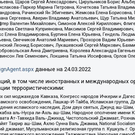
ньевна, Щаров Сергей Алексадрович, Цирульников Борис Альбер
ислакова-Паркер Марина Петровна, Кочеткова Татьяна Владими
сандровна, Рачинский Ян Збигневич, Жемкова Елена Борисовна,
лана Сергеевна, Аверин Владимир Анатольевич, Щур Татьяна М
фтер Валентин Михайлович, Симонов Алексей Кириллович, Флиг
женова Светлана Куприяновна, Максимов Сергей Владимирович, 
кс Елена Владимировна, Буртина Елена Юрьевна, Гендель Людм
евна, Свечников Анатолий Мариевич, Прохоров Вадим Юрьевич
инский Леонид Борисович, Лукашевский Сергей Маркович, Бахм
Добровольская Анна Дмитриевна, Королева Александра Евгенье
евинсон Лев Семенович, Локшина Татьяна Иосифовна, Орлов Ол
ignAgent.aspx
данные на
24.03.2022
ций, в том числе иностранных и международных ор
ции террористическими:
ил моджахедов Кавказа, Конгресс народов Ичкерии и Дагеста
ламского освобождения, Лашкар-И-Тайба, Исламская группа, Дв
ения исламского наследия, Дом двух святых, Джунд аш-Шам, 
жабха аль-Нусра ли-Ахль аш-Шам, Народное ополчение имени К.
ата Ат-Тавхида Валь-Джихад, Чистопольский Джамаат, Рохнам
ят Тахрир аш-Шам, Ахлю Сунна Валь Джамаа, National Socialism
ий джамаат, Мусульманская религиозная группа п. Кушкуль г. 
ртия исламского возрождения Таджикистана, Народная самооб