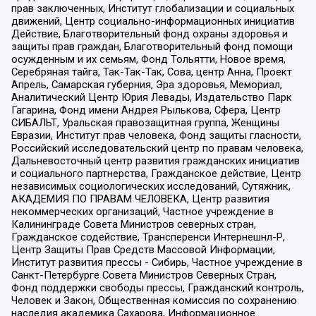
прав заключенных, Институт глобализации и социальных
движений, Центр социально-информационных инициатив
Действие, Благотворительный фонд охраны здоровья и
защиты прав граждан, Благотворительный фонд помощи
осужденным и их семьям, Фонд Тольятти, Новое время,
Серебряная тайга, Так-Так-Так, Сова, центр Анна, Проект
Апрель, Самарская губерния, Эра здоровья, Мемориал,
Аналитический Центр Юрия Левады, Издательство Парк
Гагарина, Фонд имени Андрея Рылькова, Сфера, Центр
СИБАЛЬТ, Уральская правозащитная группа, Женщины
Евразии, Институт прав человека, Фонд защиты гласности,
Российский исследовательский центр по правам человека,
Дальневосточный центр развития гражданских инициатив
и социального партнерства, Гражданское действие, Центр
независимых социологических исследований, Сутяжник,
АКАДЕМИЯ ПО ПРАВАМ ЧЕЛОВЕКА, Центр развития
некоммерческих организаций, Частное учреждение в
Калининграде Совета Министров северных стран,
Гражданское содействие, Трансперенси Интернешнл-Р,
Центр Защиты Прав Средств Массовой Информации,
Институт развития прессы - Сибирь, Частное учреждение в
Санкт-Петербурге Совета Министров Северных Стран,
Фонд поддержки свободы прессы, Гражданский контроль,
Человек и Закон, Общественная комиссия по сохранению
наследия академика Сахарова, Информационное