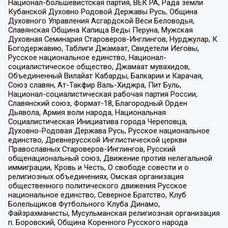
Национал-большевистская партия, ВЕК РА, Рада земли
Кубанской Духовно Родовой Державы Русь, Община
Духовного Управления Асгардской Веси Беловодья,
Славянская Община Капища Веды Перуна, Мужская
Духовная Семинария Староверов-Инглингов, Нурджулар, К
Богодержавию, Таблиги Джамаат, Свидетели Иеговы,
Русское национальное единство, Национал-
социалистическое общество, Джамаат мувахидов,
Объединенный Вилайат Кабарды, Балкарии и Карачая,
Союз славян, Ат-Такфир Валь-Хиджра, Пит Буль,
Национал-социалистическая рабочая партия России,
Славянский союз, Формат-18, Благородный Орден
Дьявола, Армия воли народа, Национальная
Социалистическая Инициатива города Череповца,
Духовно-Родовая Держава Русь, Русское национальное
единство, Древнерусской Инглистической церкви
Православных Староверов-Инглингов, Русский
общенациональный союз, Движение против нелегальной
иммиграции, Кровь и Честь, О свободе совести и о
религиозных объединениях, Омская организация
общественного политического движения Русское
национальное единство, Северное Братство, Клуб
Болельщиков Футбольного Клуба Динамо,
Файзрахманисты, Мусульманская религиозная организация
п. Боровский, Община Коренного Русского народа