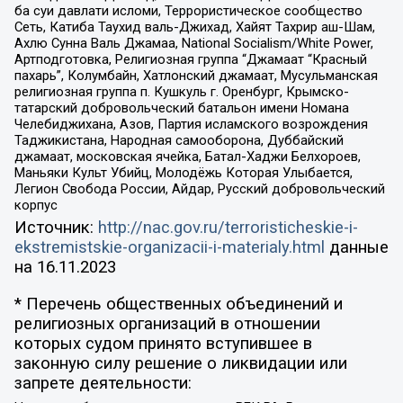
ба суи давлати исломи, Террористическое сообщество
Сеть, Катиба Таухид валь-Джихад, Хайят Тахрир аш-Шам,
Ахлю Сунна Валь Джамаа, National Socialism/White Power,
Артподготовка, Религиозная группа “Джамаат “Красный
пахарь”, Колумбайн, Хатлонский джамаат, Мусульманская
религиозная группа п. Кушкуль г. Оренбург, Крымско-
татарский добровольческий батальон имени Номана
Челебиджихана, Азов, Партия исламского возрождения
Таджикистана, Народная самооборона, Дуббайский
джамаат, московская ячейка, Батал-Хаджи Белхороев,
Маньяки Культ Убийц, Молодёжь Которая Улыбается,
Легион Свобода России, Айдар, Русский добровольческий
корпус
Источник:
http://nac.gov.ru/terroristicheskie-i-
ekstremistskie-organizacii-i-materialy.html
данные
на
16.11.2023
* Перечень общественных объединений и
религиозных организаций в отношении
которых судом принято вступившее в
законную силу решение о ликвидации или
запрете деятельности: