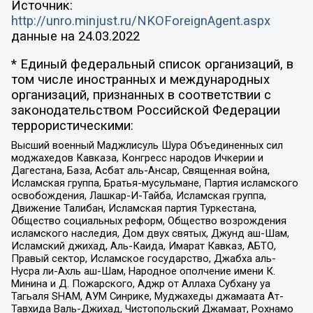
Источник:
http://unro.minjust.ru/NKOForeignAgent.aspx
данные на
24.03.2022
* Единый федеральный список организаций, в
том числе иностранных и международных
организаций, признанных в соответствии с
законодательством Российской Федерации
террористическими:
Высший военный Маджлисуль Шура Объединенных сил
моджахедов Кавказа, Конгресс народов Ичкерии и
Дагестана, База, Асбат аль-Ансар, Священная война,
Исламская группа, Братья-мусульмане, Партия исламского
освобождения, Лашкар-И-Тайба, Исламская группа,
Движение Талибан, Исламская партия Туркестана,
Общество социальных реформ, Общество возрождения
исламского наследия, Дом двух святых, Джунд аш-Шам,
Исламский джихад, Аль-Каида, Имарат Кавказ, АБТО,
Правый сектор, Исламское государство, Джабха аль-
Нусра ли-Ахль аш-Шам, Народное ополчение имени К.
Минина и Д. Пожарского, Аджр от Аллаха Субхану уа
Тагьаля SHAM, АУМ Синрике, Муджахеды джамаата Ат-
Тавхида Валь-Джихад, Чистопольский Джамаат, Рохнамо