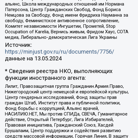
альянс, Школа международных отношений им Нормана
Патерсона, Центр Гражданских Свобод, Фонд Бориса
Немцова за Свободу, Фонд имени Фридриха Науманна за
свободу, Феминистское антивоенное сопротивление,
Комитет независимости Ингушетии, Прометей, Stop
Occupation of Karelia, Вернись живым, Фридом Хаус, СОТА
медиа, Либерально-демократическая Лига Украины
Источник:
https://minjust.gov.ru/ru/documents/7756/
данные на
13.05.2024
* Сведения реестра НКО, выполняющих
функции иностранного агента:
Лилит, Правозащитная группа Гражданин.Армия.Право,
Нижегородский центр немецкой и европейской культуры,
Центр гендерных исследований, Фонд защиты прав
граждан Штаб, Институт права и публичной политики,
Фонд борьбы с коррупцией, Альянс врачей,
НАСИЛИЮ.НЕТ, Мы против СПИДа, СВЕЧА, Гуманитарное
действие, Открытый Петербург, Лига Избирателей,
Правовая инициатива, Гражданский Союз, Хасдей
Ерушалаим, Центр поддержки и содействия развитию
средств массовой информации, Горячая Линия, В защиту