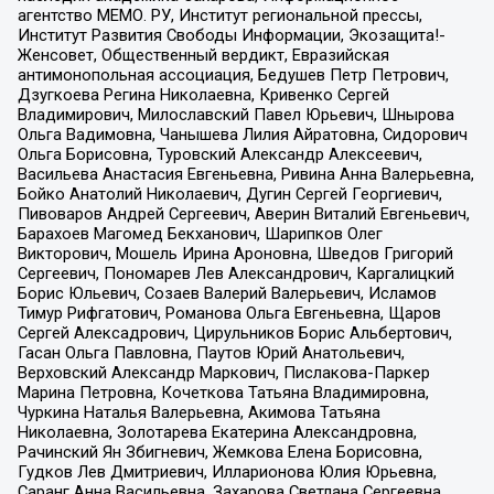
агентство МЕМО. РУ, Институт региональной прессы,
Институт Развития Свободы Информации, Экозащита!-
Женсовет, Общественный вердикт, Евразийская
антимонопольная ассоциация, Бедушев Петр Петрович,
Дзугкоева Регина Николаевна, Кривенко Сергей
Владимирович, Милославский Павел Юрьевич, Шнырова
Ольга Вадимовна, Чанышева Лилия Айратовна, Сидорович
Ольга Борисовна, Туровский Александр Алексеевич,
Васильева Анастасия Евгеньевна, Ривина Анна Валерьевна,
Бойко Анатолий Николаевич, Дугин Сергей Георгиевич,
Пивоваров Андрей Сергеевич, Аверин Виталий Евгеньевич,
Барахоев Магомед Бекханович, Шарипков Олег
Викторович, Мошель Ирина Ароновна, Шведов Григорий
Сергеевич, Пономарев Лев Александрович, Каргалицкий
Борис Юльевич, Созаев Валерий Валерьевич, Исламов
Тимур Рифгатович, Романова Ольга Евгеньевна, Щаров
Сергей Алексадрович, Цирульников Борис Альбертович,
Гасан Ольга Павловна, Паутов Юрий Анатольевич,
Верховский Александр Маркович, Пислакова-Паркер
Марина Петровна, Кочеткова Татьяна Владимировна,
Чуркина Наталья Валерьевна, Акимова Татьяна
Николаевна, Золотарева Екатерина Александровна,
Рачинский Ян Збигневич, Жемкова Елена Борисовна,
Гудков Лев Дмитриевич, Илларионова Юлия Юрьевна,
Саранг Анна Васильевна, Захарова Светлана Сергеевна,