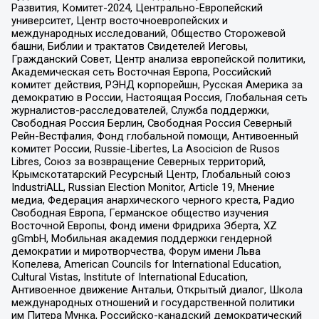
Развития, Комитет-2024, Центрально-Европейский
университет, Центр восточноевропейских и
международных исследований, Общество Сторожевой
башни, Библии и трактатов Свидетелей Иеговы,
Гражданский Совет, Центр анализа европейской политики,
Академическая сеть Восточная Европа, Российский
комитет действия, РЭНД корпорейшн, Русская Америка за
демократию в России, Настоящая Россия, Глобальная сеть
журналистов-расследователей, Служба поддержки,
Свободная Россия Берлин, Свободная Россия Северный
Рейн-Вестфалия, Фонд глобальной помощи, Антивоенный
комитет России, Russie-Libertes, La Asocicion de Rusos
Libres, Союз за возвращение Северных территорий,
Крымскотатарский Ресурсный Центр, Глобальный союз
IndustriALL, Russian Election Monitor, Article 19, Мнение
медиа, Федерация анархического черного креста, Радио
Свободная Европа, Германское общество изучения
Восточной Европы, Фонд имени Фридриха Эберта, XZ
gGmbH, Мобильная академия поддержки гендерной
демократии и миротворчества, Форум имени Льва
Копелева, American Councils for International Education,
Cultural Vistas, Institute of International Education,
Антивоенное движение Антальи, Открытый диалог, Школа
международных отношений и государственной политики
им Питера Мунка, Российско-канадский демократический