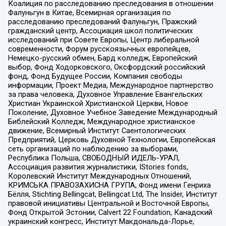
Коалиция по расследованию преследования в отношении
Фалуньгун в Китае, Всемирная организация по
расследованию преследований Фалуньгун, Пражский
гражданский центр, Ассоциация школ политических
исследований при Совете Европы, Центр либеральной
современности, Форум русскоязычных европейцев,
Немецко-русский обмен, Бард колледж, Европейский
выбор, Фонд Ходорковского, Оксфордский российский
фонд, Фонд Будущее России, Компания свободы
информации, Проект Медиа, Международное партнерство
за права человека, Духовное Управление Евангельских
Христиан Украинской Христианской Церкви, Новое
Поколение, Духовное Учебное Заведение Международный
Библейский Колледж, Международное христианское
движение, Всемирный Институт Саентологических
Предприятий, Церковь Духовной Технологии, Европейская
сеть организаций по наблюдению за выборами,
Республика Польша, СВОБОДНЫЙ ИДЕЛЬ-УРАЛ,
Ассоциация развития журналистики, IStories fonds,
Королевский Институт Международных Отношений,
КРИМСЬКА ПРАВОЗАХИСНА ГРУПА, Фонд имени Генриха
Бёлля, Stichting Bellingcat, Bellingcat Ltd, The Insider, Институт
правовой инициативы Центральной и Восточной Европы,
Фонд Открытой Эстонии, Calvert 22 Foundation, Канадский
украинский конгресс, Институт Макдональда-Лорье,