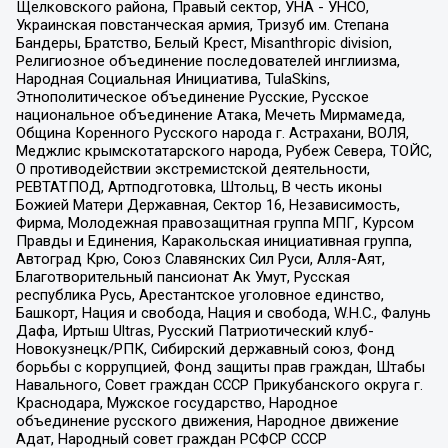
Щелковского района, Правый сектор, УНА - УНСО,
Украинская повстанческая армия, Тризуб им. Степана
Бандеры, Братство, Белый Крест, Misanthropic division,
Религиозное объединение последователей инглиизма,
Народная Социальная Инициатива, TulaSkins,
Этнополитическое объединение Русские, Русское
национальное объединение Атака, Мечеть Мирмамеда,
Община Коренного Русского народа г. Астрахани, ВОЛЯ,
Меджлис крымскотатарского народа, Рубеж Севера, ТОЙС,
О противодействии экстремистской деятельности,
РЕВТАТПОД, Артподготовка, Штольц, В честь иконы
Божией Матери Державная, Сектор 16, Независимость,
Фирма, Молодежная правозащитная группа МПГ, Курсом
Правды и Единения, Каракольская инициативная группа,
Автоград Крю, Союз Славянских Сил Руси, Алля-Аят,
Благотворительный пансионат Ак Умут, Русская
республика Русь, Арестантское уголовное единство,
Башкорт, Нация и свобода, Нация и свобода, W.H.С., Фалунь
Дафа, Иртыш Ultras, Русский Патриотический клуб-
Новокузнецк/РПК, Сибирский державный союз, Фонд
борьбы с коррупцией, Фонд защиты прав граждан, Штабы
Навального, Совет граждан СССР Прикубанского округа г.
Краснодара, Мужское государство, Народное
объединение русского движения, Народное движение
Адат, Народный совет граждан РСФСР СССР