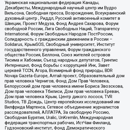
Украинская национальная федерация Канады,
Декабристы, Международный научный центр им Вудро
Вильсона, Свободная пресса, Возрождение, Всеукраинский
духовный центр , Риддл, Русский антивоенный комитет в
Швеции, Проект Медуза, Фонд Андрея Сахарова, Форум
свободной России, Лига Свободных Наций, Transparеncy
International, Форум Свободных Народов ПостРоссии,
Солидарность с гражданским движением в России –
Solidarus, КрымSOS, Свободный университет, Институт
государственного управления, Форум гражданского
общества Россия, Беллона, Союз жителей островов
Тисима и Хабомаи, Съезд народных депутатов, Гринпис
Интернешнл, Фонд борьбы с коррупцией Инк, Завет
церквей TCCN, Агора, Всемирный фонд природы, BDR
Novaja Gazeta-Europe, Алтай проект, Образовательный дом
прав человека Чернигов, Фонд Дом Прав Человека,
Белорусский дом прав человека имени Бориса Звозскова,
Дом прав человека Тбилиси, Дом прав человека Ереван,
Дом прав человека Крым, Центр дикого лосося, TVR
Studios, ТВ Дождь, Центр европейских исследований им
Вилфрида Мартенса, Сетевое объединение журналистов
расследователей, АЛЛАТРА, За свободную Россию,
Свободная Бурятия, Uralic, UnKremlin, Международная
федерация транспортных рабочих, ИстЧам Финланд,
Гудзоновский институт, Фонд Демократического