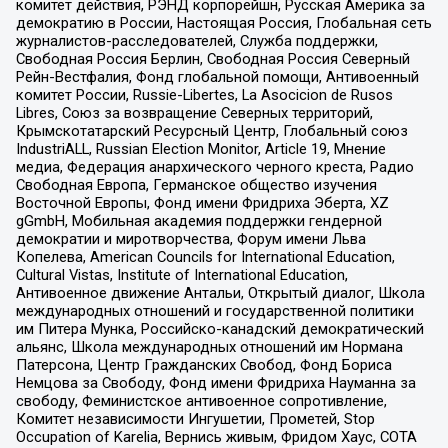
комитет действия, РЭНД корпорейшн, Русская Америка за
демократию в России, Настоящая Россия, Глобальная сеть
журналистов-расследователей, Служба поддержки,
Свободная Россия Берлин, Свободная Россия Северный
Рейн-Вестфалия, Фонд глобальной помощи, Антивоенный
комитет России, Russie-Libertes, La Asocicion de Rusos
Libres, Союз за возвращение Северных территорий,
Крымскотатарский Ресурсный Центр, Глобальный союз
IndustriALL, Russian Election Monitor, Article 19, Мнение
медиа, Федерация анархического черного креста, Радио
Свободная Европа, Германское общество изучения
Восточной Европы, Фонд имени Фридриха Эберта, XZ
gGmbH, Мобильная академия поддержки гендерной
демократии и миротворчества, Форум имени Льва
Копелева, American Councils for International Education,
Cultural Vistas, Institute of International Education,
Антивоенное движение Антальи, Открытый диалог, Школа
международных отношений и государственной политики
им Питера Мунка, Российско-канадский демократический
альянс, Школа международных отношений им Нормана
Патерсона, Центр Гражданских Свобод, Фонд Бориса
Немцова за Свободу, Фонд имени Фридриха Науманна за
свободу, Феминистское антивоенное сопротивление,
Комитет независимости Ингушетии, Прометей, Stop
Occupation of Karelia, Вернись живым, Фридом Хаус, СОТА