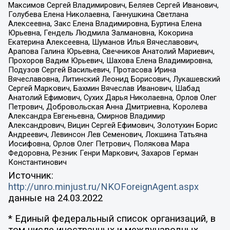
Максимов Сергей Владимирович, Беляев Сергей Иванович,
Голубева Елена Николаевна, Ганнушкина Светлана
Алексеевна, Закс Елена Владимировна, Буртина Елена
Юрьевна, Гендель Людмила Залмановна, Кокорина
Екатерина Алексеевна, Шуманов Илья Вячеславович,
Арапова Галина Юрьевна, Свечников Анатолий Мариевич,
Прохоров Вадим Юрьевич, Шахова Елена Владимировна,
Подузов Сергей Васильевич, Протасова Ирина
Вячеславовна, Литинский Леонид Борисович, Лукашевский
Сергей Маркович, Бахмин Вячеслав Иванович, Шабад
Анатолий Ефимович, Сухих Дарья Николаевна, Орлов Олег
Петрович, Добровольская Анна Дмитриевна, Королева
Александра Евгеньевна, Смирнов Владимир
Александрович, Вицин Сергей Ефимович, Золотухин Борис
Андреевич, Левинсон Лев Семенович, Локшина Татьяна
Иосифовна, Орлов Олег Петрович, Полякова Мара
Федоровна, Резник Генри Маркович, Захаров Герман
Константинович
Источник:
http://unro.minjust.ru/NKOForeignAgent.aspx
данные на
24.03.2022
* Единый федеральный список организаций, в