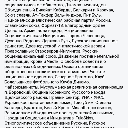
социалистическое общество, Джамаат мувахидов,
Объединенный Вилайат Кабарды, Балкарии и Карачая,
Союз славян, Ат-Такфир Валь-Хиджра, Пит Буль,
Национал-социалистическая рабочая партия России,
Славянский союз, Формат-18, Благородный Орден
Дьявола, Армия воли народа, Национальная
Социалистическая Инициатива города Череповца,
Духовно-Родовая Держава Русь, Русское национальное
единство, Древнерусской Инглистической церкви
Православных Староверов-Инглингов, Русский
общенациональный союз, Движение против нелегальной
иммиграции, Кровь и Честь, О свободе совести и о
религиозных объединениях, Омская организация
общественного политического движения Русское
национальное единство, Северное Братство, Клуб
Болельщиков Футбольного Клуба Динамо,
Файзрахманисты, Мусульманская религиозная организация
п. Боровский, Община Коренного Русского народа
Щелковского района, Правый сектор, УНА - УНСО,
Украинская повстанческая армия, Тризуб им. Степана
Бандеры, Братство, Белый Крест, Misanthropic division,
Религиозное объединение последователей инглиизма,
Народная Социальная Инициатива, TulaSkins,
Этнополитическое объединение Русские, Русское