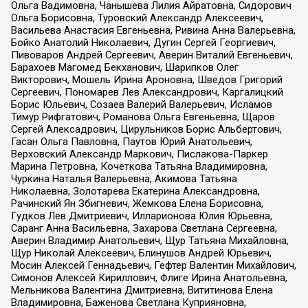
Ольга Вадимовна, Чанышева Лилия Айратовна, Сидорович
Ольга Борисовна, Туровский Александр Алексеевич,
Васильева Анастасия Евгеньевна, Ривина Анна Валерьевна,
Бойко Анатолий Николаевич, Дугин Сергей Георгиевич,
Пивоваров Андрей Сергеевич, Аверин Виталий Евгеньевич,
Барахоев Магомед Бекханович, Шарипков Олег
Викторович, Мошель Ирина Ароновна, Шведов Григорий
Сергеевич, Пономарев Лев Александрович, Каргалицкий
Борис Юльевич, Созаев Валерий Валерьевич, Исламов
Тимур Рифгатович, Романова Ольга Евгеньевна, Щаров
Сергей Алексадрович, Цирульников Борис Альбертович,
Гасан Ольга Павловна, Паутов Юрий Анатольевич,
Верховский Александр Маркович, Пислакова-Паркер
Марина Петровна, Кочеткова Татьяна Владимировна,
Чуркина Наталья Валерьевна, Акимова Татьяна
Николаевна, Золотарева Екатерина Александровна,
Рачинский Ян Збигневич, Жемкова Елена Борисовна,
Гудков Лев Дмитриевич, Илларионова Юлия Юрьевна,
Саранг Анна Васильевна, Захарова Светлана Сергеевна,
Аверин Владимир Анатольевич, Щур Татьяна Михайловна,
Щур Николай Алексеевич, Блинушов Андрей Юрьевич,
Мосин Алексей Геннадьевич, Гефтер Валентин Михайлович,
Симонов Алексей Кириллович, Флиге Ирина Анатольевна,
Мельникова Валентина Дмитриевна, Вититинова Елена
Владимировна, Баженова Светлана Куприяновна,