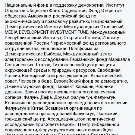
Национальный фонд в поддержку демократии, Институт
Открытое Общество Фонд Содействия, Фонд Открытое
общество, Американо-российский фонд по
экономическому и правовому развитию, Национальный
Демократический Институт Международных Отношений,
MEDIA DEVELOPMENT INVESTMENT FUND, Международный
Республиканский Институт, Открытая Россия, Институт
современной России, Черноморский фонд регионального
сотрудничества, Европейская Платформа за
Демократические Выборы, Международный центр
электоральных исследований, Германский фонд Маршалла
Соединенных Штатов, Тихоокеанский центр защиты
окружающей среды и природных ресурсов, Свободная
Россия, Всемирный конгресс украинцев, Атлантический
совет, Человек в беде, Европейский фонд за демократию,
Джеймстаунский фонд, Прожект Хармони, Родники
дракона, Врачи против насильственного извлечения
органов, Фалунь Дафа, Друзья Фалуньгун, Фалуньгун,
Коалиция по расследованию преследования в отношении
Фалуньгун в Китае, Всемирная организация по
расследованию преследований Фалуньгун, Пражский
гражданский центр, Ассоциация школ политических
исследований при Совете Европы, Центр либеральной
современности, Форум русскоязычных европейцев,