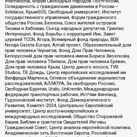
International, Форум Свободных Народов ПостРоссии,
Солидарность с гражданским движением в России –
Solidarus, КрымSOS, Свободный университет, Институт
государственного управления, Форум гражданского
общества Россия, Беллона, Союз жителей островов
Тисима и Хабомаи, Съезд народных депутатов, Гринпис
Интернешнл, Фонд борьбы с коррупцией Инк, Завет
церквей TCCN, Агора, Всемирный фонд природы, BDR
Novaja Gazeta-Europe, Алтай проект, Образовательный дом
прав человека Чернигов, Фонд Дом Прав Человека,
Белорусский дом прав человека имени Бориса Звозскова,
Дом прав человека Тбилиси, Дом прав человека Ереван,
Дом прав человека Крым, Центр дикого лосося, TVR
Studios, ТВ Дождь, Центр европейских исследований им
Вилфрида Мартенса, Сетевое объединение журналистов
расследователей, АЛЛАТРА, За свободную Россию,
Свободная Бурятия, Uralic, UnKremlin, Международная
федерация транспортных рабочих, ИстЧам Финланд,
Гудзоновский институт, Фонд Демократического
Развития, Комитет-2024, Центрально-Европейский
университет, Центр восточноевропейских и
международных исследований, Общество Сторожевой
башни, Библии и трактатов Свидетелей Иеговы,
Гражданский Совет, Центр анализа европейской политики,
Академическая сеть Восточная Европа, Российский