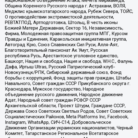
национальное объединение Атака, Мечеть Мирмамеда,
Община Коренного Русского народа г. Астрахани, ВОЛЯ,
Меджлис крымскотатарского народа, Рубеж Севера, ТОЙС,
О противодействии экстремистской деятельности,
РЕВТАТПОД, Артподготовка, Штольц, В честь иконы
Божией Матери Державная, Сектор 16, Независимость,
Фирма, Молодежная правозащитная группа МПГ, Курсом
Правды и Единения, Каракольская инициативная группа,
Автоград Крю, Союз Славянских Сил Руси, Алля-Аят,
Благотворительный пансионат Ак Умут, Русская
республика Русь, Арестантское уголовное единство,
Башкорт, Нация и свобода, Нация и свобода, W.H.С., Фалунь
Дафа, Иртыш Ultras, Русский Патриотический клуб-
Новокузнецк/РПК, Сибирский державный союз, Фонд
борьбы с коррупцией, Фонд защиты прав граждан, Штабы
Навального, Совет граждан СССР Прикубанского округа г.
Краснодара, Мужское государство, Народное
объединение русского движения, Народное движение
Адат, Народный совет граждан РСФСР СССР
Архангельской области, Проект Штурм, Граждане СССР,
Держава Союз Советских Светлых Родов, Совет Советских
Социалистических Районов, Meta Platforms Inc, Facebook,
Instagram, WhatsApp, СИЧ-С14, Добровольческое
Движение Организации украинских националистов, Черный
Комитет, Татарстанское Региональное Всетатарское