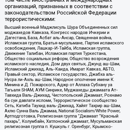
том числе иностранных и международных
организаций, признанных в соответствии с
законодательством Российской Федерации
террористическими:
Высший военный Маджлисуль Шура Объединенных сил
моджахедов Кавказа, Конгресс народов Ичкерии и
Дагестана, База, Асбат аль-Ансар, Священная война,
Исламская группа, Братья-мусульмане, Партия исламского
освобождения, Лашкар-И-Тайба, Исламская группа,
Движение Талибан, Исламская партия Туркестана,
Общество социальных реформ, Общество возрождения
исламского наследия, Дом двух святых, Джунд аш-Шам,
Исламский джихад, Аль-Каида, Имарат Кавказ, АБТО,
Правый сектор, Исламское государство, Джабха аль-
Нусра ли-Ахль аш-Шам, Народное ополчение имени К.
Минина и Д. Пожарского, Аджр от Аллаха Субхану уа
Тагьаля SHAM, АУМ Синрике, Муджахеды джамаата Ат-
Тавхида Валь-Джихад, Чистопольский Джамаат, Рохнамо
ба суи давлати исломи, Террористическое сообщество
Сеть, Катиба Таухид валь-Джихад, Хайят Тахрир аш-Шам,
Ахлю Сунна Валь Джамаа, National Socialism/White Power,
Артподготовка, Религиозная группа “Джамаат “Красный
пахарь”, Колумбайн, Хатлонский джамаат, Мусульманская
религиозная группа п. Кушкуль г. Оренбург, Крымско-