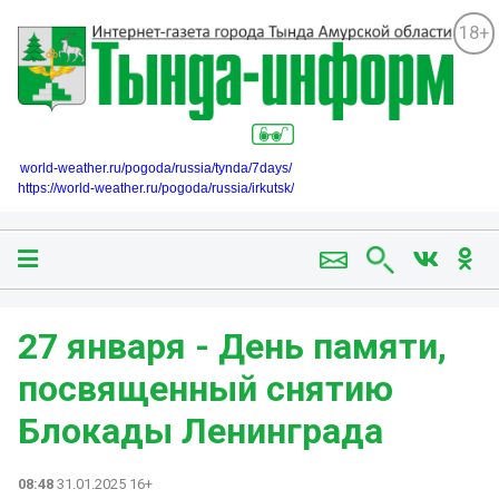
18+
world-weather.ru/pogoda/russia/tynda/7days/
https://world-weather.ru/pogoda/russia/irkutsk/
27 января - День памяти,
посвященный снятию
Блокады Ленинграда
08:48
31.01.2025 16+