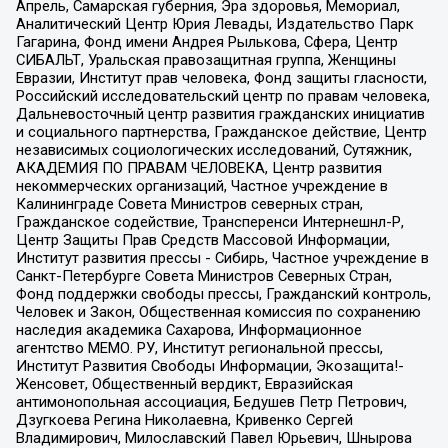
Апрель, Самарская губерния, Эра здоровья, Мемориал,
Аналитический Центр Юрия Левады, Издательство Парк
Гагарина, Фонд имени Андрея Рылькова, Сфера, Центр
СИБАЛЬТ, Уральская правозащитная группа, Женщины
Евразии, Институт прав человека, Фонд защиты гласности,
Российский исследовательский центр по правам человека,
Дальневосточный центр развития гражданских инициатив
и социального партнерства, Гражданское действие, Центр
независимых социологических исследований, Сутяжник,
АКАДЕМИЯ ПО ПРАВАМ ЧЕЛОВЕКА, Центр развития
некоммерческих организаций, Частное учреждение в
Калининграде Совета Министров северных стран,
Гражданское содействие, Трансперенси Интернешнл-Р,
Центр Защиты Прав Средств Массовой Информации,
Институт развития прессы - Сибирь, Частное учреждение в
Санкт-Петербурге Совета Министров Северных Стран,
Фонд поддержки свободы прессы, Гражданский контроль,
Человек и Закон, Общественная комиссия по сохранению
наследия академика Сахарова, Информационное
агентство МЕМО. РУ, Институт региональной прессы,
Институт Развития Свободы Информации, Экозащита!-
Женсовет, Общественный вердикт, Евразийская
антимонопольная ассоциация, Бедушев Петр Петрович,
Дзугкоева Регина Николаевна, Кривенко Сергей
Владимирович, Милославский Павел Юрьевич, Шнырова