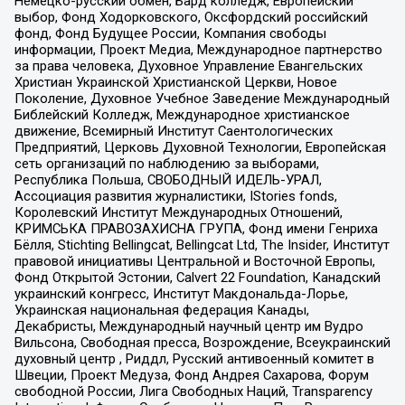
Немецко-русский обмен, Бард колледж, Европейский
выбор, Фонд Ходорковского, Оксфордский российский
фонд, Фонд Будущее России, Компания свободы
информации, Проект Медиа, Международное партнерство
за права человека, Духовное Управление Евангельских
Христиан Украинской Христианской Церкви, Новое
Поколение, Духовное Учебное Заведение Международный
Библейский Колледж, Международное христианское
движение, Всемирный Институт Саентологических
Предприятий, Церковь Духовной Технологии, Европейская
сеть организаций по наблюдению за выборами,
Республика Польша, СВОБОДНЫЙ ИДЕЛЬ-УРАЛ,
Ассоциация развития журналистики, IStories fonds,
Королевский Институт Международных Отношений,
КРИМСЬКА ПРАВОЗАХИСНА ГРУПА, Фонд имени Генриха
Бёлля, Stichting Bellingcat, Bellingcat Ltd, The Insider, Институт
правовой инициативы Центральной и Восточной Европы,
Фонд Открытой Эстонии, Calvert 22 Foundation, Канадский
украинский конгресс, Институт Макдональда-Лорье,
Украинская национальная федерация Канады,
Декабристы, Международный научный центр им Вудро
Вильсона, Свободная пресса, Возрождение, Всеукраинский
духовный центр , Риддл, Русский антивоенный комитет в
Швеции, Проект Медуза, Фонд Андрея Сахарова, Форум
свободной России, Лига Свободных Наций, Transparеncy