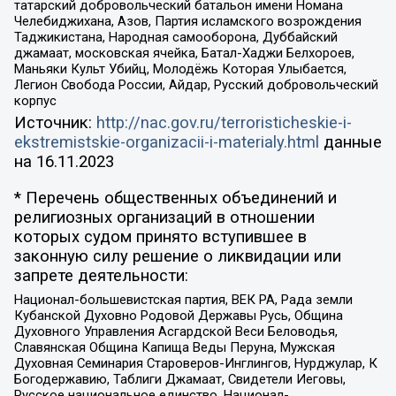
татарский добровольческий батальон имени Номана
Челебиджихана, Азов, Партия исламского возрождения
Таджикистана, Народная самооборона, Дуббайский
джамаат, московская ячейка, Батал-Хаджи Белхороев,
Маньяки Культ Убийц, Молодёжь Которая Улыбается,
Легион Свобода России, Айдар, Русский добровольческий
корпус
Источник:
http://nac.gov.ru/terroristicheskie-i-
ekstremistskie-organizacii-i-materialy.html
данные
на
16.11.2023
* Перечень общественных объединений и
религиозных организаций в отношении
которых судом принято вступившее в
законную силу решение о ликвидации или
запрете деятельности:
Национал-большевистская партия, ВЕК РА, Рада земли
Кубанской Духовно Родовой Державы Русь, Община
Духовного Управления Асгардской Веси Беловодья,
Славянская Община Капища Веды Перуна, Мужская
Духовная Семинария Староверов-Инглингов, Нурджулар, К
Богодержавию, Таблиги Джамаат, Свидетели Иеговы,
Русское национальное единство, Национал-